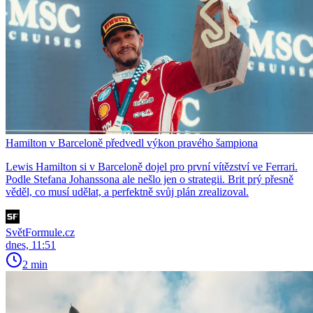
Hamilton v Barceloně předvedl výkon pravého šampiona
Lewis Hamilton si v Barceloně dojel pro první vítězství ve Ferrari.
Podle Stefana Johanssona ale nešlo jen o strategii. Brit prý přesně
věděl, co musí udělat, a perfektně svůj plán zrealizoval.
SvětFormule.cz
dnes, 11:51
2 min