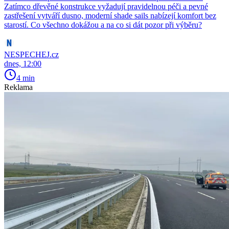
Zatímco dřevěné konstrukce vyžadují pravidelnou péči a pevné
zastřešení vytváří dusno, moderní shade sails nabízejí komfort bez
starostí. Co všechno dokážou a na co si dát pozor při výběru?
NESPECHEJ.cz
dnes, 12:00
4 min
Reklama