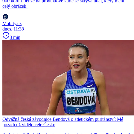
000 korun. Jenže na produktové kartě se skrývá údaj, který mění
celý obrázek.
Mobify.cz
dnes, 11:38
3 min
Odvážná česká závodnice Bendová o atletickém puritánství: Mé
pozadí už vidělo celé Česko