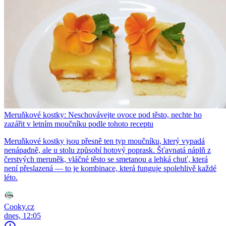
Meruňkové kostky: Neschovávejte ovoce pod těsto, nechte ho
zazářit v letním moučníku podle tohoto receptu
Meruňkové kostky jsou přesně ten typ moučníku, který vypadá
nenápadně, ale u stolu způsobí hotový poprask. Šťavnatá náplň z
čerstvých meruněk, vláčné těsto se smetanou a lehká chuť, která
není přeslazená — to je kombinace, která funguje spolehlivě každé
léto.
Cooky.cz
dnes, 12:05