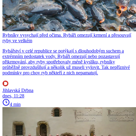
Rybníky vysychají před očima. Rybáři omezují krmení a přesouvají
ryby ve velkém
Rybářství v celé republice se potýkají s dlouhodobým suchem a
extrémním nedostatek vody. Rybáři omezují nebo pozastavují
přikrmování, aby ryby spotřebovaly méně kyslíku, rybníky
průběžně provzdušňují a několik už museli vylovit. Tak nepříznivé
podmínky pro chov ryb někteří z nich nepamatují.
Jihlavská Drbna
dnes, 11:28
4 min