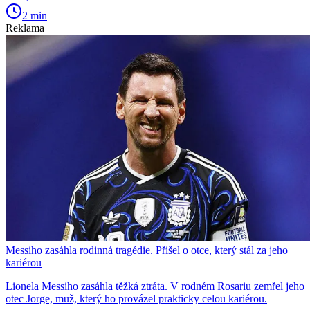
2 min
Reklama
Messiho zasáhla rodinná tragédie. Přišel o otce, který stál za jeho
kariérou
Lionela Messiho zasáhla těžká ztráta. V rodném Rosariu zemřel jeho
otec Jorge, muž, který ho provázel prakticky celou kariérou.