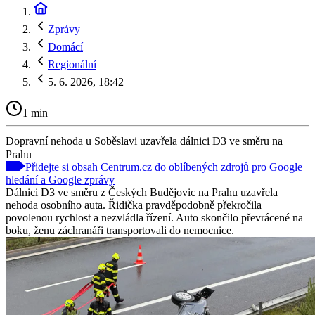
Zprávy
Domácí
Regionální
5. 6. 2026, 18:42
1 min
Dopravní nehoda u Soběslavi uzavřela dálnici D3 ve směru na
Prahu
Přidejte si obsah Centrum.cz do oblíbených zdrojů pro Google
hledání a Google zprávy
Dálnici D3 ve směru z Českých Budějovic na Prahu uzavřela
nehoda osobního auta. Řidička pravděpodobně překročila
povolenou rychlost a nezvládla řízení. Auto skončilo převrácené na
boku, ženu záchranáři transportovali do nemocnice.