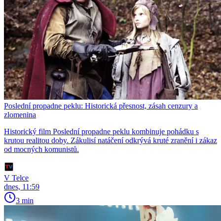
Poslední propadne peklu: Historická přesnost, zásah cenzury a
zlomenina
Historický film Poslední propadne peklu kombinuje pohádku s
krutou realitou doby. Zákulisí natáčení odkrývá kruté zranění i zákaz
od mocných komunistů.
V Telce
dnes, 11:59
3 min