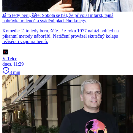
Já to tedy beru, šéfe: Sobota se bál, že přivolal infarkt, tajná
nahrávka milenců a svádění plachého kolegy
Komedie Já to tedy beru, šéfe...! z roku 1977 nabízí pohled na
pikantní metody náborářů. Natáčení provázel skutečný kolaps
režiséra i vzpoura herců.
V Telce
dnes, 11:29
3 min