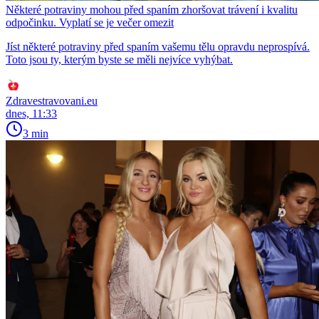
Některé potraviny mohou před spaním zhoršovat trávení i kvalitu
odpočinku. Vyplatí se je večer omezit
Jíst některé potraviny před spaním vašemu tělu opravdu neprospívá.
Toto jsou ty, kterým byste se měli nejvíce vyhýbat.
Zdravestravovani.eu
dnes, 11:33
3 min