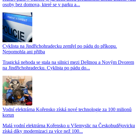
osoby bez domova, které se v parku a...
Cyklista na Jindřichohradecku zemřel po pádu do příkopu.
Nepomohla ani přilba
Tragická nehoda se stala na silnici mezi Deštnou a Novým Dvorem
na Jindřichohradecku. Cyklista po pádu do...
Vodní elektrárna Kořensko získá nové technologie za 100 milionů
korun
Malá vodní elektrárna Kořensko u Všemyslic na Českobudějovicku
získá díky modernizaci za více než 100...