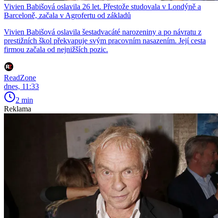
Vivien Babišová oslavila 26 let. Přestože studovala v Londýně a
Barceloně, začala v Agrofertu od základů
Vivien Babišová oslavila šestadvacáté narozeniny a po návratu z
prestižních škol překvapuje svým pracovním nasazením. Její cesta
firmou začala od nejnižších pozic.
ReadZone
dnes, 11:33
2 min
Reklama