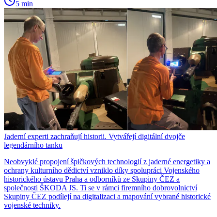
5 min
Jaderní experti zachraňují historii. Vytvářejí digitální dvojče
legendárního tanku
Neobvyklé propojení špičkových technologií z jaderné energetiky a
ochrany kulturního dědictví vzniklo díky spolupráci Vojenského
historického ústavu Praha a odborníků ze Skupiny ČEZ a
společnosti ŠKODA JS. Ti se v rámci firemního dobrovolnictví
Skupiny ČEZ podílejí na digitalizaci a mapování vybrané historické
vojenské techniky.