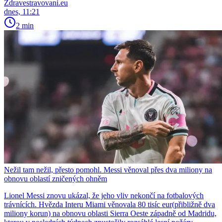
Zdravestravovani.eu
dnes, 11:21
2 min
Nežil tam nežil, přesto pomohl. Messi věnoval přes dva miliony na
obnovu oblastí zničených ohněm
Lionel Messi znovu ukázal, že jeho vliv nekončí na fotbalových
trávnících. Hvězda Interu Miami věnovala 80 tisíc eur(přibližně dva
miliony korun) na obnovu oblasti Sierra Oeste západně od Madridu,