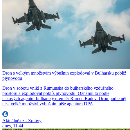
Dron s velkým množstvím výbušnin explodoval v Bulharsku poblíž
plynovodu
Dron v sobotu vnikl z Rumunska do bulharského vzdušného
prostoru a explodoval poblíž plynovodu. Oznámil to podle
tiskových agentur bulharský premiér Rumen Radev. Dron podle něj
nesl velké množství výbušnin, píše agentura DPA.
Aktuálně.cz - Zprávy
dnes, 11:44