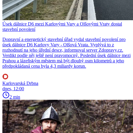
Úsek dálnice D6 mezi Karlovými Vary a Olšovými Vraty dostal
stavební povolení
Dopravní a energetický stavební úřad vydal stavební povolení pro
úsek dálnice D6 Karlovy Vary - Olšová Vrata. Vyplývá to z
rozhodnutí na jeho úřední desce, informoval server Zdopravy.cz.
Verdikt podle něj ještě není pravomocný. Poslední úsek dálnice mezi
Prahou a lázeňským městem má být dlouhý osm kilometrů a jeho
předpokládaná cena byla 4,3 miliardy korun.
Karlovarská Drbna
dnes, 12:00
2 min