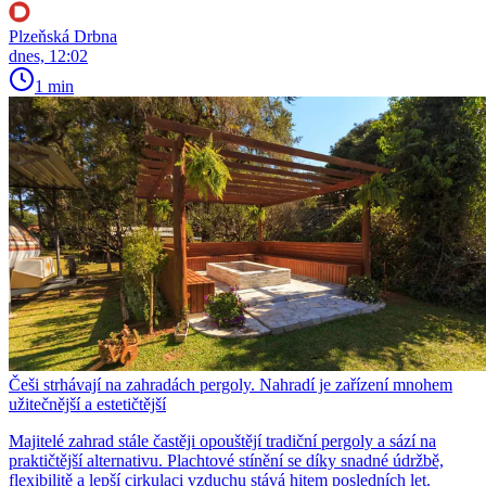
Plzeňská Drbna
dnes, 12:02
1 min
Češi strhávají na zahradách pergoly. Nahradí je zařízení mnohem
užitečnější a estetičtější
Majitelé zahrad stále častěji opouštějí tradiční pergoly a sází na
praktičtější alternativu. Plachtové stínění se díky snadné údržbě,
flexibilitě a lepší cirkulaci vzduchu stává hitem posledních let.