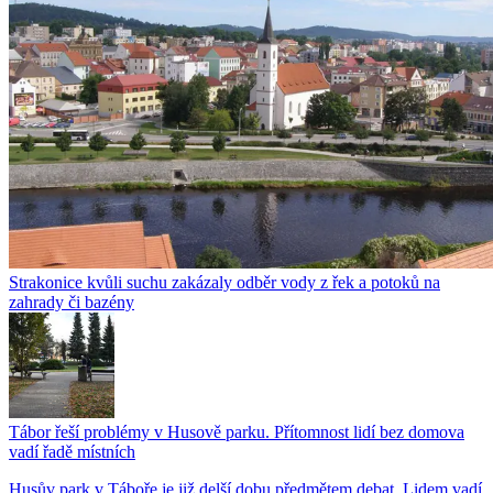
Strakonice kvůli suchu zakázaly odběr vody z řek a potoků na
zahrady či bazény
Tábor řeší problémy v Husově parku. Přítomnost lidí bez domova
vadí řadě místních
Husův park v Táboře je již delší dobu předmětem debat. Lidem vadí