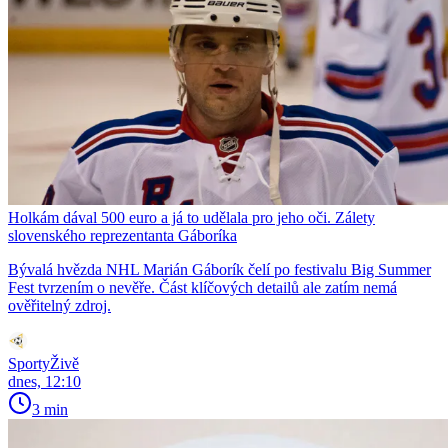
Holkám dával 500 euro a já to udělala pro jeho oči. Zálety
slovenského reprezentanta Gáboríka
Bývalá hvězda NHL Marián Gáborík čelí po festivalu Big Summer
Fest tvrzením o nevěře. Část klíčových detailů ale zatím nemá
ověřitelný zdroj.
SportyŽivě
dnes, 12:10
3 min