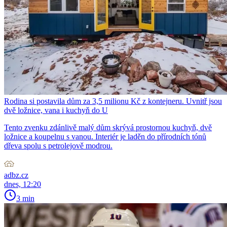
Rodina si postavila dům za 3,5 milionu Kč z kontejneru. Uvnitř jsou
dvě ložnice, vana i kuchyň do U
Tento zvenku zdánlivě malý dům skrývá prostornou kuchyň, dvě
ložnice a koupelnu s vanou. Interiér je laděn do přírodních tónů
dřeva spolu s petrolejově modrou.
adbz.cz
dnes, 12:20
3 min