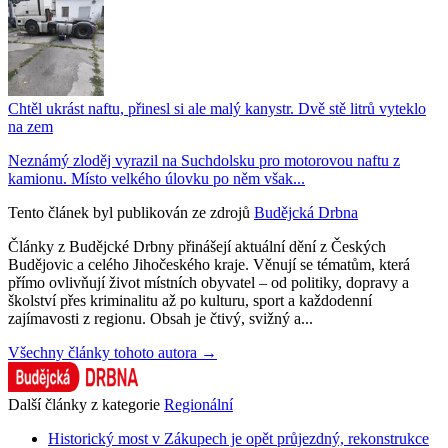
Chtěl ukrást naftu, přinesl si ale malý kanystr. Dvě stě litrů vyteklo
na zem
Neznámý zloděj vyrazil na Suchdolsku pro motorovou naftu z
kamionu. Místo velkého úlovku po něm však...
Tento článek byl publikován ze zdrojů
Budějcká Drbna
Články z Budějcké Drbny přinášejí aktuální dění z Českých
Budějovic a celého Jihočeského kraje. Věnují se tématům, která
přímo ovlivňují život místních obyvatel – od politiky, dopravy a
školství přes kriminalitu až po kulturu, sport a každodenní
zajímavosti z regionu. Obsah je čtivý, svižný a...
Všechny články tohoto autora →
Další články z kategorie
Regionální
Historický most v Zákupech je opět průjezdný, rekonstrukce