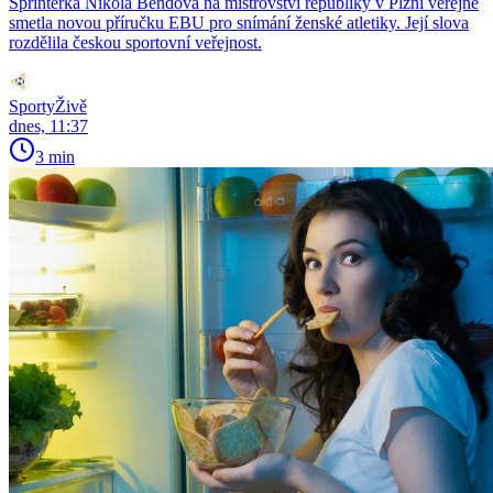
Sprinterka Nikola Bendová na mistrovství republiky v Plzni veřejně
smetla novou příručku EBU pro snímání ženské atletiky. Její slova
rozdělila českou sportovní veřejnost.
SportyŽivě
dnes, 11:37
3 min