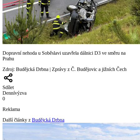
Dopravní nehoda u Soběslavi uzavřela dálnici D3 ve směru na
Prahu
Zdroj
:
Budějcká Drbna | Zprávy z Č. Budějovic a jižních Čech
Sdílet
Denní
výzva
0
Reklama
Další články z
Budějcká Drbna