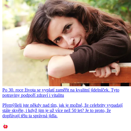
Po 30. roce života se vyplatí zaměřit na kvalitní jídelníček. Tyto
potraviny podpoří zdraví i vitalitu
Přemýšleli jste někdy nad tím, jak je možné, že celebrity vypadají
stále skvěle, i když jim je už více než 50 let? Je to proto, že
dopřávají tělu ta správná jídla.