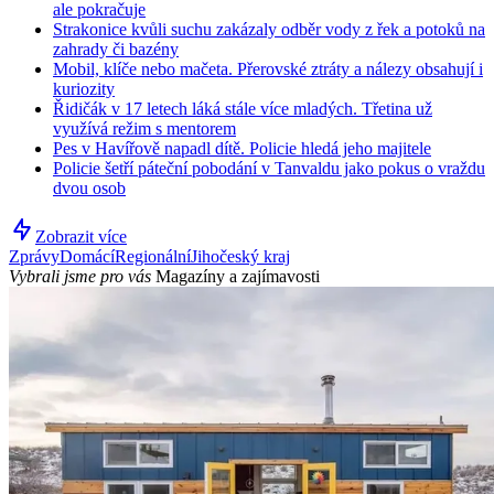
ale pokračuje
Strakonice kvůli suchu zakázaly odběr vody z řek a potoků na
zahrady či bazény
Mobil, klíče nebo mačeta. Přerovské ztráty a nálezy obsahují i
kuriozity
Řidičák v 17 letech láká stále více mladých. Třetina už
využívá režim s mentorem
Pes v Havířově napadl dítě. Policie hledá jeho majitele
Policie šetří páteční pobodání v Tanvaldu jako pokus o vraždu
dvou osob
Zobrazit více
Zprávy
Domácí
Regionální
Jihočeský kraj
Vybrali jsme pro vás
Magazíny a zajímavosti