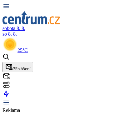
sobota 8. 8.
so 8. 8.
25°C
Přihlášení
Reklama