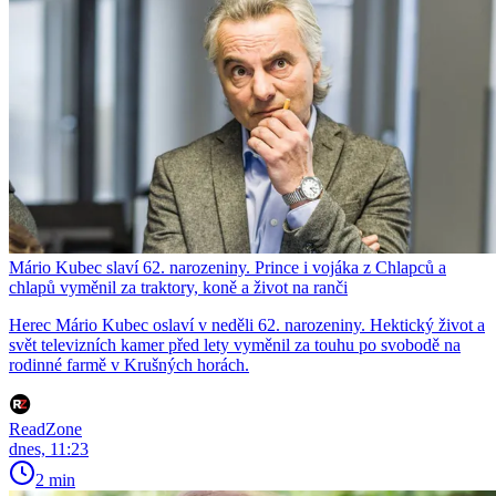
Mário Kubec slaví 62. narozeniny. Prince i vojáka z Chlapců a
chlapů vyměnil za traktory, koně a život na ranči
Herec Mário Kubec oslaví v neděli 62. narozeniny. Hektický život a
svět televizních kamer před lety vyměnil za touhu po svobodě na
rodinné farmě v Krušných horách.
ReadZone
dnes, 11:23
2 min