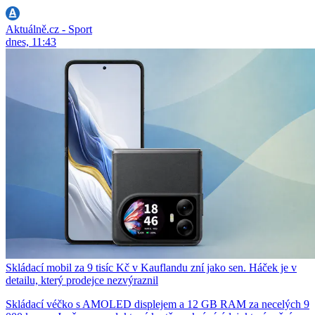
Aktuálně.cz - Sport
dnes, 11:43
Skládací mobil za 9 tisíc Kč v Kauflandu zní jako sen. Háček je v
detailu, který prodejce nezvýraznil
Skládací véčko s AMOLED displejem a 12 GB RAM za necelých 9