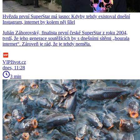
Hvězda první SuperStar má jasno: Kdyby tehdy existoval dnešní
Instagram, internet by kolem něj šílel
Julián Záhorovský, finalista první české SuperStar z roku 2004,
tvrdí, že jeho generace soutěžících by s dnešními sítěmi „bourala
internet“. Zároveň je rád, že je tehdy neměla.
VIPživot.cz
dnes, 11:28
3 min