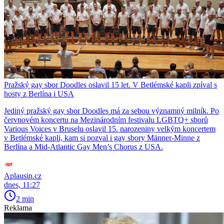
Pražský gay sbor Doodles oslavil 15 let. V Betlémské kapli zpíval s
hosty z Berlína i USA
Jediný pražský gay sbor Doodles má za sebou významný milník. Po
červnovém koncertu na Mezinárodním festivalu LGBTQ+ sborů
Various Voices v Bruselu oslavil 15. narozeniny velkým koncertem
v Betlémské kapli, kam si pozval i gay sbory Männer-Minne z
Berlína a Mid-Atlantic Gay Men’s Chorus z USA.
Aplausin.cz
dnes, 11:27
2 min
Reklama