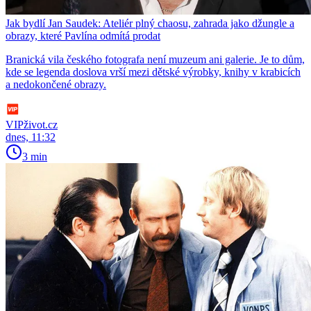
Jak bydlí Jan Saudek: Ateliér plný chaosu, zahrada jako džungle a
obrazy, které Pavlína odmítá prodat
Branická vila českého fotografa není muzeum ani galerie. Je to dům,
kde se legenda doslova vrší mezi dětské výrobky, knihy v krabicích
a nedokončené obrazy.
VIPživot.cz
dnes, 11:32
3 min