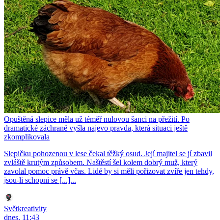
Opuštěná slepice měla už téměř nulovou šanci na přežití. Po
dramatické záchraně vyšla najevo pravda, která situaci ještě
zkomplikovala
Slepičku pohozenou v lese čekal těžký osud. Její majitel se jí zbavil
zvláště krutým způsobem. Naštěstí šel kolem dobrý muž, který
zavolal pomoc právě včas. Lidé by si měli pořizovat zvíře jen tehdy,
jsou-li schopni se [...]...
Světkreativity
dnes, 11:43