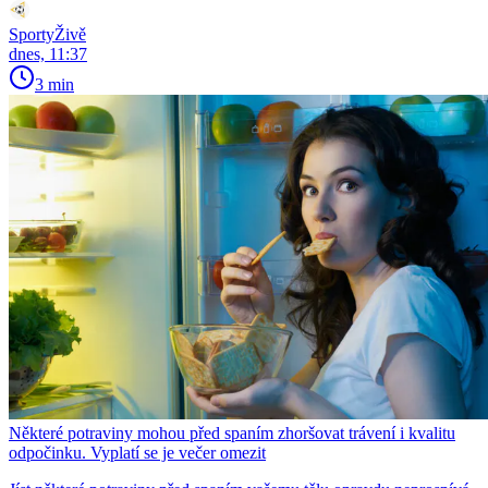
SportyŽivě
dnes, 11:37
3 min
Některé potraviny mohou před spaním zhoršovat trávení i kvalitu
odpočinku. Vyplatí se je večer omezit