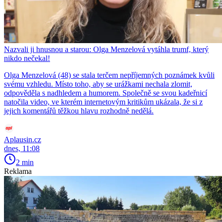
Nazvali ji hnusnou a starou: Olga Menzelová vytáhla trumf, který
nikdo nečekal!
Olga Menzelová (48) se stala terčem nepříjemných poznámek kvůli
svému vzhledu. Místo toho, aby se urážkami nechala zlomit,
odpověděla s nadhledem a humorem. Společně se svou kadeřnicí
natočila video, ve kterém internetovým kritikům ukázala, že si z
jejich komentářů těžkou hlavu rozhodně nedělá.
Aplausin.cz
dnes, 11:08
2 min
Reklama