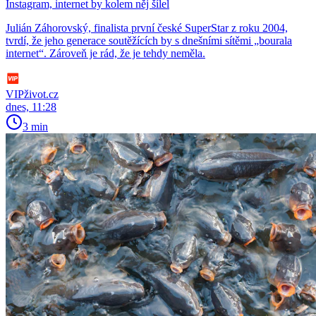
Instagram, internet by kolem něj šílel
Julián Záhorovský, finalista první české SuperStar z roku 2004,
tvrdí, že jeho generace soutěžících by s dnešními sítěmi „bourala
internet“. Zároveň je rád, že je tehdy neměla.
VIPživot.cz
dnes, 11:28
3 min