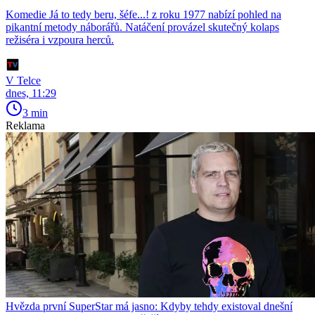
Komedie Já to tedy beru, šéfe...! z roku 1977 nabízí pohled na
pikantní metody náborářů. Natáčení provázel skutečný kolaps
režiséra i vzpoura herců.
V Telce
dnes, 11:29
3 min
Reklama
Hvězda první SuperStar má jasno: Kdyby tehdy existoval dnešní