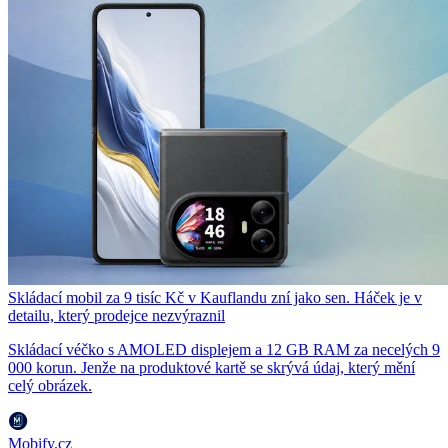
Skládací mobil za 9 tisíc Kč v Kauflandu zní jako sen. Háček je v
detailu, který prodejce nezvýraznil
Skládací véčko s AMOLED displejem a 12 GB RAM za necelých 9
000 korun. Jenže na produktové kartě se skrývá údaj, který mění
celý obrázek.
Mobify.cz