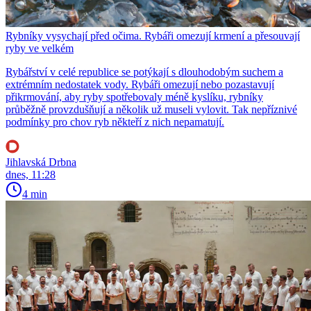
Rybníky vysychají před očima. Rybáři omezují krmení a přesouvají
ryby ve velkém
Rybářství v celé republice se potýkají s dlouhodobým suchem a
extrémním nedostatek vody. Rybáři omezují nebo pozastavují
přikrmování, aby ryby spotřebovaly méně kyslíku, rybníky
průběžně provzdušňují a několik už museli vylovit. Tak nepříznivé
podmínky pro chov ryb někteří z nich nepamatují.
Jihlavská Drbna
dnes, 11:28
4 min