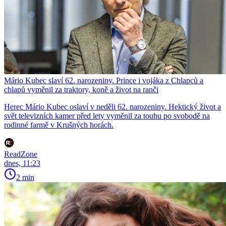
Mário Kubec slaví 62. narozeniny. Prince i vojáka z Chlapců a
chlapů vyměnil za traktory, koně a život na ranči
Herec Mário Kubec oslaví v neděli 62. narozeniny. Hektický život a
svět televizních kamer před lety vyměnil za touhu po svobodě na
rodinné farmě v Krušných horách.
ReadZone
dnes, 11:23
2 min