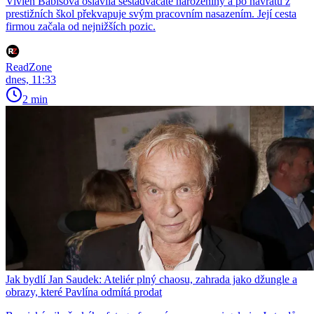
Vivien Babišová oslavila šestadvacáté narozeniny a po návratu z
prestižních škol překvapuje svým pracovním nasazením. Její cesta
firmou začala od nejnižších pozic.
ReadZone
dnes, 11:33
2 min
Jak bydlí Jan Saudek: Ateliér plný chaosu, zahrada jako džungle a
obrazy, které Pavlína odmítá prodat