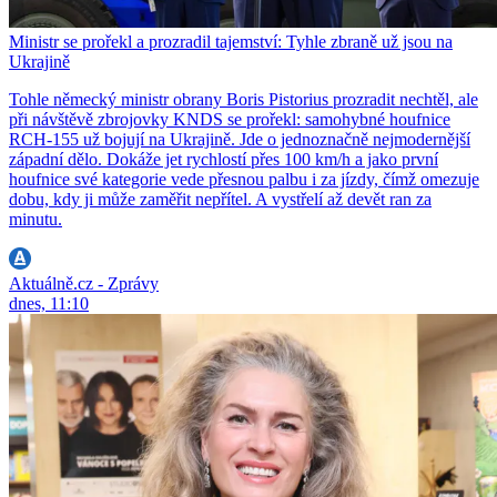
Ministr se prořekl a prozradil tajemství: Tyhle zbraně už jsou na
Ukrajině
Tohle německý ministr obrany Boris Pistorius prozradit nechtěl, ale
při návštěvě zbrojovky KNDS se prořekl: samohybné houfnice
RCH-155 už bojují na Ukrajině. Jde o jednoznačně nejmodernější
západní dělo. Dokáže jet rychlostí přes 100 km/h a jako první
houfnice své kategorie vede přesnou palbu i za jízdy, čímž omezuje
dobu, kdy ji může zaměřit nepřítel. A vystřelí až devět ran za
minutu.
Aktuálně.cz - Zprávy
dnes, 11:10