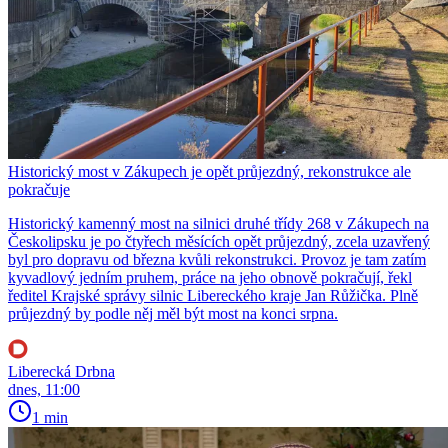
Historický most v Zákupech je opět průjezdný, rekonstrukce ale
pokračuje
Historický kamenný most na silnici druhé třídy 268 v Zákupech na
Českolipsku je po čtyřech měsících opět průjezdný, zcela uzavřený
byl pro dopravu od března kvůli rekonstrukci. Provoz je tam zatím
kyvadlový jedním pruhem, práce na jeho obnově pokračují, řekl
ředitel Krajské správy silnic Libereckého kraje Jan Růžička. Plně
průjezdný by podle něj měl být most na konci srpna.
Liberecká Drbna
dnes, 11:00
1 min