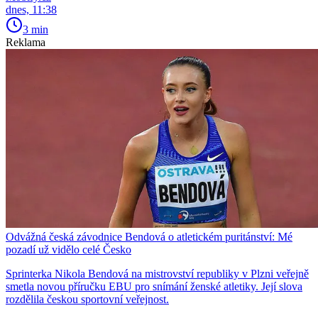
dnes, 11:38
3 min
Reklama
Odvážná česká závodnice Bendová o atletickém puritánství: Mé
pozadí už vidělo celé Česko
Sprinterka Nikola Bendová na mistrovství republiky v Plzni veřejně
smetla novou příručku EBU pro snímání ženské atletiky. Její slova
rozdělila českou sportovní veřejnost.