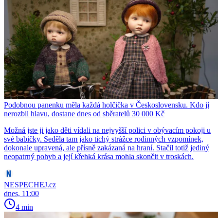
Podobnou panenku měla každá holčička v Československu. Kdo jí
nerozbil hlavu, dostane dnes od sběratelů 30 000 Kč
Možná jste ji jako děti vídali na nejvyšší polici v obývacím pokoji u
své babičky. Seděla tam jako tichý strážce rodinných vzpomínek,
dokonale upravená, ale přísně zakázaná na hraní. Stačil totiž jediný
neopatrný pohyb a její křehká krása mohla skončit v troskách.
NESPECHEJ.cz
dnes, 11:00
4 min