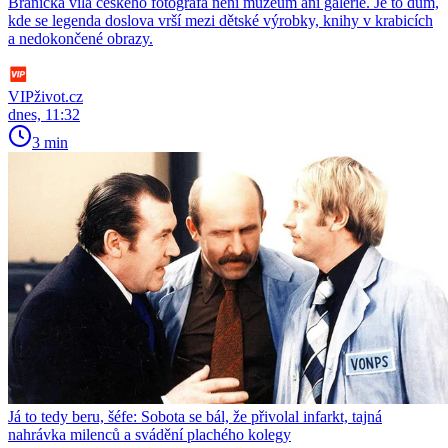
Branická vila českého fotografa není muzeum ani galerie. Je to dům,
kde se legenda doslova vrší mezi dětské výrobky, knihy v krabicích
a nedokončené obrazy.
VIPživot.cz
dnes, 11:32
3 min
Já to tedy beru, šéfe: Sobota se bál, že přivolal infarkt, tajná
nahrávka milenců a svádění plachého kolegy