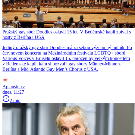
Pražský gay sbor Doodles oslavil 15 let. V Betlémské kapli zpíval s
hosty z Berlína i USA
Jediný pražský gay sbor Doodles má za sebou významný milník. Po
červnovém koncertu na Mezinárodním festivalu LGBTQ+ sborů
Various Voices v Bruselu oslavil 15. narozeniny velkým koncertem
v Betlémské kapli, kam si pozval i gay sbory Männer-Minne z
Berlína a Mid-Atlantic Gay Men’s Chorus z USA.
Aplausin.cz
dnes, 11:27
2 min