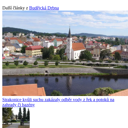
Další články z
Budějcká Drbna
Strakonice kvůli suchu zakázaly odběr vody z řek a potoků na
zahrady či bazény