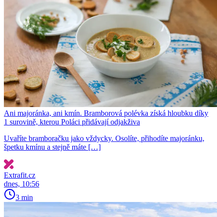
Ani majoránka, ani kmín. Bramborová polévka získá hloubku díky
1 surovině, kterou Poláci přidávají odjakživa
Uvaříte bramboračku jako vždycky. Osolíte, přihodíte majoránku,
špetku kmínu a stejně máte […]
Extrafit.cz
dnes, 10:56
3 min