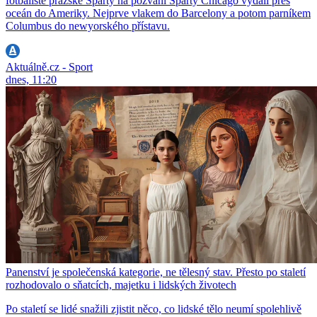
fotbalisté pražské Sparty na pozvání Sparty Chicago vydali přes
oceán do Ameriky. Nejprve vlakem do Barcelony a potom parníkem
Columbus do newyorského přístavu.
Aktuálně.cz - Sport
dnes, 11:20
Panenství je společenská kategorie, ne tělesný stav. Přesto po staletí
rozhodovalo o sňatcích, majetku i lidských životech
Po staletí se lidé snažili zjistit něco, co lidské tělo neumí spolehlivě