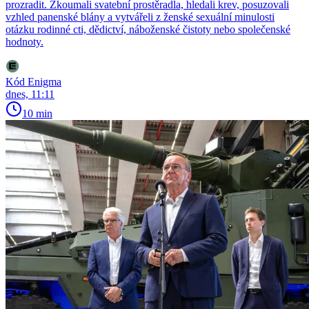
prozradit. Zkoumali svatební prostěradla, hledali krev, posuzovali
vzhled panenské blány a vytvářeli z ženské sexuální minulosti
otázku rodinné cti, dědictví, náboženské čistoty nebo společenské
hodnoty.
Kód Enigma
dnes, 11:11
10 min