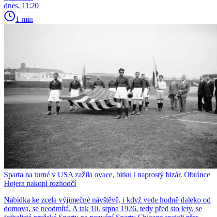
dnes, 11:20
1 min
Sparta na turné v USA zažila ovace, bitku i naprostý bizár. Obránce
Hojera nakopl rozhodčí
Nabídka ke zcela výjimečné návštěvě, i když vede hodně daleko od
domova, se neodmítá. A tak 10. srpna 1926, tedy před sto lety, se