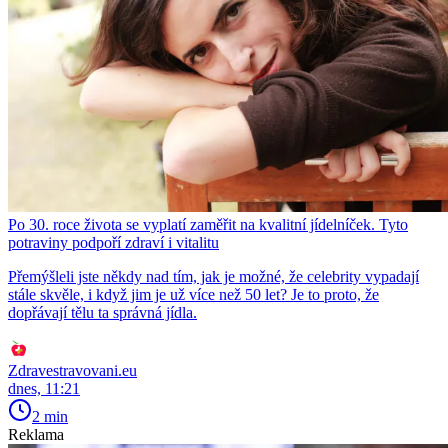
Po 30. roce života se vyplatí zaměřit na kvalitní jídelníček. Tyto
potraviny podpoří zdraví i vitalitu
Přemýšleli jste někdy nad tím, jak je možné, že celebrity vypadají
stále skvěle, i když jim je už více než 50 let? Je to proto, že
dopřávají tělu ta správná jídla.
Zdravestravovani.eu
dnes, 11:21
2 min
Reklama