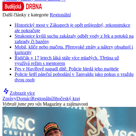
Další články z kategorie
Regionální
Historický most v Zákupech je opět průjezdný, rekonstrukce
ale pokračuje
Strakonice kvůli suchu zakázaly odběr vody z řek a potoků na
zahrady či bazény
Mobil, klíče nebo mačeta. Přerovské ztráty a nálezy obsahují i
kuriozity
Řidičák v 17 letech láká stále více mladých. Třetina už
využívá režim s mentorem
Pes v Havířově napadl dítě. Policie hledá jeho majitele
Policie šetří páteční pobodání v Tanvaldu jako pokus o vraždu
dvou osob
Zobrazit více
Zprávy
Domácí
Regionální
Jihočeský kraj
Vybrali jsme pro vás
Magazíny a zajímavosti