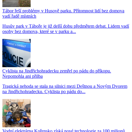
Tábor řeší problémy v Husově parku. Přítomnost lidí bez domova
vadí řadě místních
Husův park v Táboře je již delší dobu předmětem debat. Lidem vadí
osoby bez domova, které se v parku a...
Cyklista na Jindřichohradecku zemřel po pádu do příkopu.
Nepomohla ani přilba
Tragická nehoda se stala na silnici mezi Deštnou a Novým Dvorem
na Jindřichohradecku. Cyklista po pádu do...
Vodní elektrárna Kořensko získá nové technologie za 100 milionů