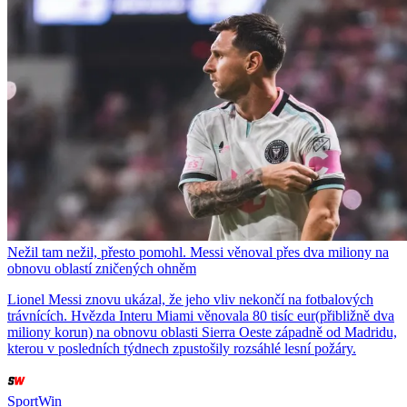
Nežil tam nežil, přesto pomohl. Messi věnoval přes dva miliony na
obnovu oblastí zničených ohněm
Lionel Messi znovu ukázal, že jeho vliv nekončí na fotbalových
trávnících. Hvězda Interu Miami věnovala 80 tisíc eur(přibližně dva
miliony korun) na obnovu oblasti Sierra Oeste západně od Madridu,
kterou v posledních týdnech zpustošily rozsáhlé lesní požáry.
SportWin