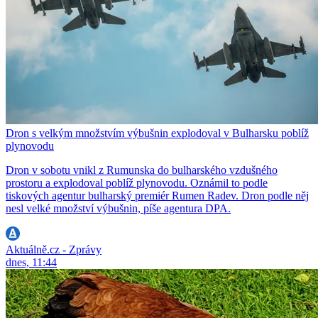
Dron s velkým množstvím výbušnin explodoval v Bulharsku poblíž
plynovodu
Dron v sobotu vnikl z Rumunska do bulharského vzdušného
prostoru a explodoval poblíž plynovodu. Oznámil to podle
tiskových agentur bulharský premiér Rumen Radev. Dron podle něj
nesl velké množství výbušnin, píše agentura DPA.
Aktuálně.cz - Zprávy
dnes, 11:44