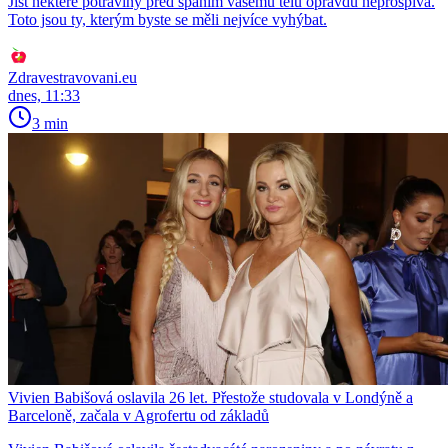
Jíst některé potraviny před spaním vašemu tělu opravdu neprospívá.
Toto jsou ty, kterým byste se měli nejvíce vyhýbat.
Zdravestravovani.eu
dnes, 11:33
3 min
Vivien Babišová oslavila 26 let. Přestože studovala v Londýně a
Barceloně, začala v Agrofertu od základů