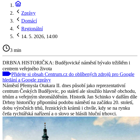
Zprávy
Domácí
Regionální
14. 5. 2026, 14:00
3 min
DRBNA HISTORIČKA: Budějovické náměstí bývalo tržištěm i
centrem veřejného života
Přidejte si obsah Centrum.cz do oblíbených zdrojů pro Google
hledání a Google zprávy
Náměstí Přemysla Otakara II. dnes působí jako reprezentativní
centrum Českých Budějovic, po staletí ale sloužilo hlavně obchodu,
trhům a veřejným shromážděním. Historik Jan Schinko v dalším díle
Drbny historičky připomíná podobu náměstí na začátku 20. století,
dobu výročních trhů, řeznických krámů i chvíle, kdy se na rynku
četla rychtářská nařízení a o slovo se hlásili hluční trhovci.