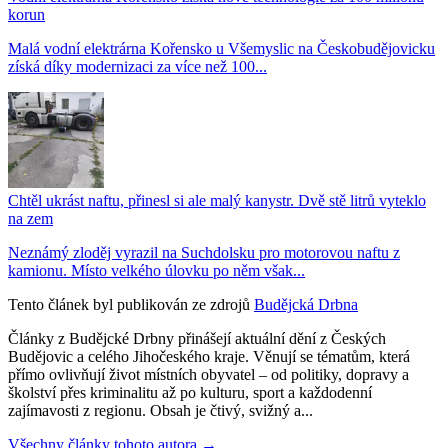
korun
Malá vodní elektrárna Kořensko u Všemyslic na Českobudějovicku
získá díky modernizaci za více než 100...
Chtěl ukrást naftu, přinesl si ale malý kanystr. Dvě stě litrů vyteklo
na zem
Neznámý zloděj vyrazil na Suchdolsku pro motorovou naftu z
kamionu. Místo velkého úlovku po něm však...
Tento článek byl publikován ze zdrojů
Budějcká Drbna
Články z Budějcké Drbny přinášejí aktuální dění z Českých
Budějovic a celého Jihočeského kraje. Věnují se tématům, která
přímo ovlivňují život místních obyvatel – od politiky, dopravy a
školství přes kriminalitu až po kulturu, sport a každodenní
zajímavosti z regionu. Obsah je čtivý, svižný a...
Všechny články tohoto autora →