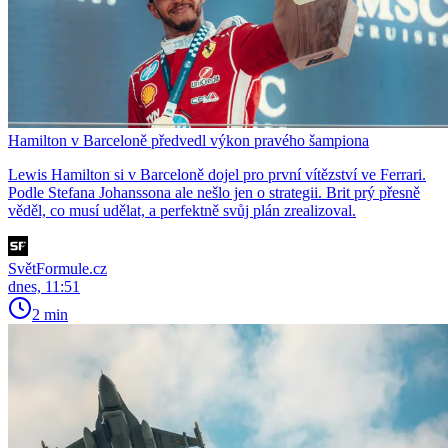
Hamilton v Barceloně předvedl výkon pravého šampiona
Lewis Hamilton si v Barceloně dojel pro první vítězství ve Ferrari.
Podle Stefana Johanssona ale nešlo jen o strategii. Brit prý přesně
věděl, co musí udělat, a perfektně svůj plán zrealizoval.
SvětFormule.cz
dnes, 11:51
2 min