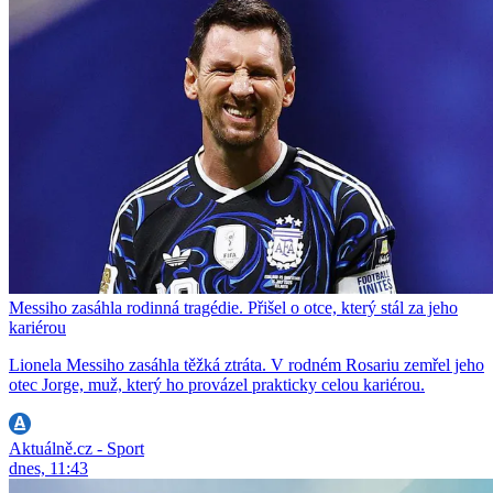
Messiho zasáhla rodinná tragédie. Přišel o otce, který stál za jeho
kariérou
Lionela Messiho zasáhla těžká ztráta. V rodném Rosariu zemřel jeho
otec Jorge, muž, který ho provázel prakticky celou kariérou.
Aktuálně.cz - Sport
dnes, 11:43