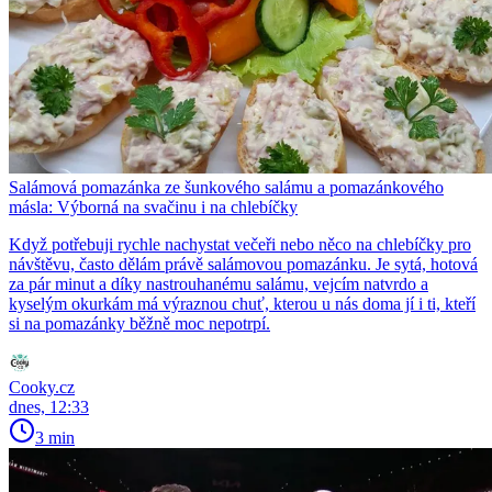
Salámová pomazánka ze šunkového salámu a pomazánkového
másla: Výborná na svačinu i na chlebíčky
Když potřebuji rychle nachystat večeři nebo něco na chlebíčky pro
návštěvu, často dělám právě salámovou pomazánku. Je sytá, hotová
za pár minut a díky nastrouhanému salámu, vejcím natvrdo a
kyselým okurkám má výraznou chuť, kterou u nás doma jí i ti, kteří
si na pomazánky běžně moc nepotrpí.
Cooky.cz
dnes, 12:33
3 min