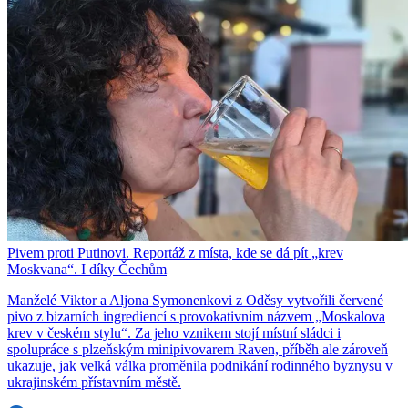
Pivem proti Putinovi. Reportáž z místa, kde se dá pít „krev
Moskvana“. I díky Čechům
Manželé Viktor a Aljona Symonenkovi z Oděsy vytvořili červené
pivo z bizarních ingrediencí s provokativním názvem „Moskalova
krev v českém stylu“. Za jeho vznikem stojí místní sládci i
spolupráce s plzeňským minipivovarem Raven, příběh ale zároveň
ukazuje, jak velká válka proměnila podnikání rodinného byznysu v
ukrajinském přístavním městě.