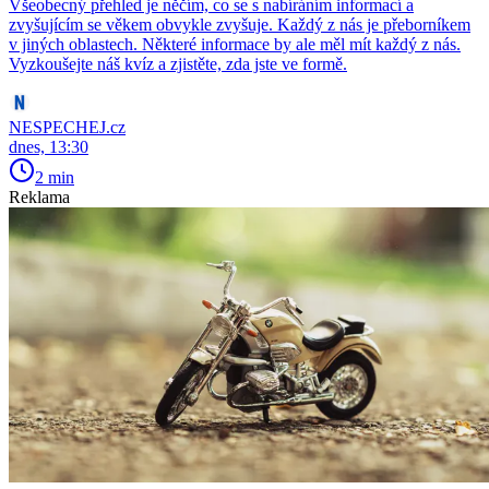
Všeobecný přehled je něčím, co se s nabíráním informací a
zvyšujícím se věkem obvykle zvyšuje. Každý z nás je přeborníkem
v jiných oblastech. Některé informace by ale měl mít každý z nás.
Vyzkoušejte náš kvíz a zjistěte, zda jste ve formě.
NESPECHEJ.cz
dnes, 13:30
2 min
Reklama