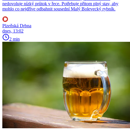
nedovoluje nízký průtok v řece. Potřebuje přitom plný stav, aby
mohlo co nejdříve odbahnit sousední Malý Bolevecký rybník.
Plzeňská Drbna
dnes, 13:02
2 min