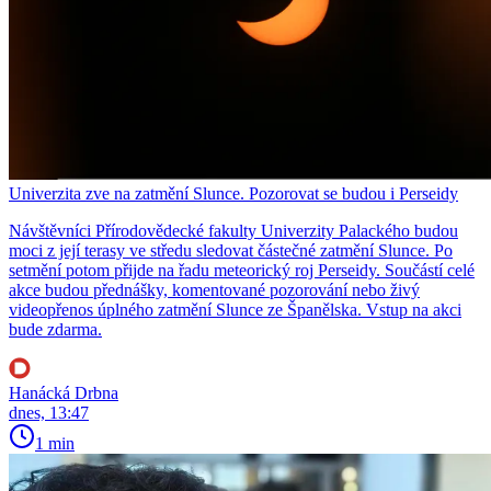
Univerzita zve na zatmění Slunce. Pozorovat se budou i Perseidy
Návštěvníci Přírodovědecké fakulty Univerzity Palackého budou
moci z její terasy ve středu sledovat částečné zatmění Slunce. Po
setmění potom přijde na řadu meteorický roj Perseidy. Součástí celé
akce budou přednášky, komentované pozorování nebo živý
videopřenos úplného zatmění Slunce ze Španělska. Vstup na akci
bude zdarma.
Hanácká Drbna
dnes, 13:47
1 min