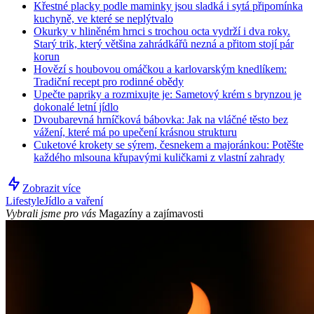
Křestné placky podle maminky jsou sladká i sytá připomínka
kuchyně, ve které se neplýtvalo
Okurky v hliněném hrnci s trochou octa vydrží i dva roky.
Starý trik, který většina zahrádkářů nezná a přitom stojí pár
korun
Hovězí s houbovou omáčkou a karlovarským knedlíkem:
Tradiční recept pro rodinné obědy
Upečte papriky a rozmixujte je: Sametový krém s brynzou je
dokonalé letní jídlo
Dvoubarevná hrníčková bábovka: Jak na vláčné těsto bez
vážení, které má po upečení krásnou strukturu
Cuketové krokety se sýrem, česnekem a majoránkou: Potěšte
každého mlsouna křupavými kuličkami z vlastní zahrady
Zobrazit více
Lifestyle
Jídlo a vaření
Vybrali jsme pro vás
Magazíny a zajímavosti