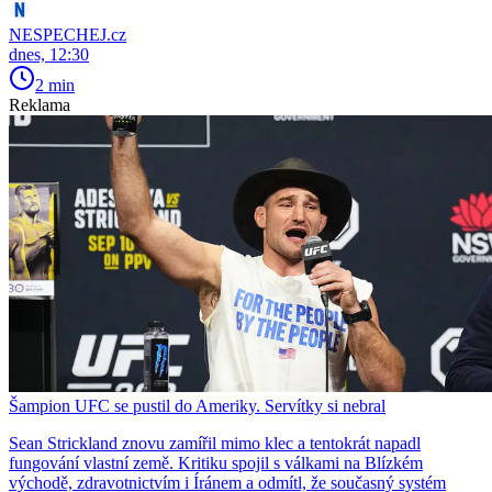
NESPECHEJ.cz
dnes, 12:30
2 min
Reklama
Šampion UFC se pustil do Ameriky. Servítky si nebral
Sean Strickland znovu zamířil mimo klec a tentokrát napadl
fungování vlastní země. Kritiku spojil s válkami na Blízkém
východě, zdravotnictvím i Íránem a odmítl, že současný systém