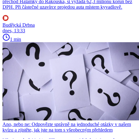
přechod Halámky do Rakouska, si vyžádá 62,3 milionu korun bez
DPH. Při částečné uzavírce projedou auta místem kyvadlově.
Budějcká Drbna
dnes, 13:33
1 min
Ano, nebo ne: Odpovězte správně na jednoduché otázky v našem
kvízu a zjistěte, jak jste na tom s všeobecným přehledem