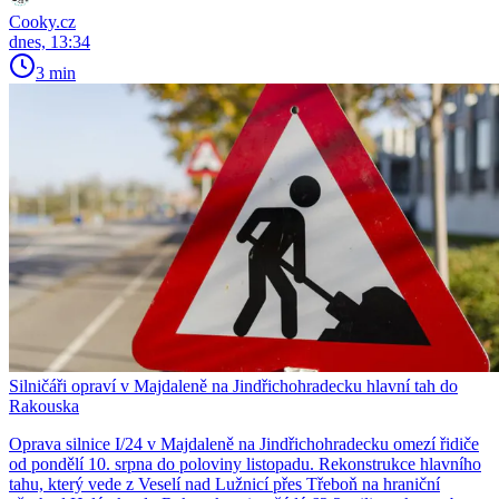
Cooky.cz
dnes, 13:34
3 min
Silničáři opraví v Majdaleně na Jindřichohradecku hlavní tah do
Rakouska
Oprava silnice I/24 v Majdaleně na Jindřichohradecku omezí řidiče
od pondělí 10. srpna do poloviny listopadu. Rekonstrukce hlavního
tahu, který vede z Veselí nad Lužnicí přes Třeboň na hraniční