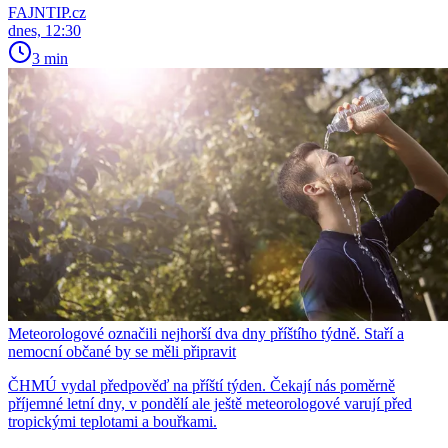
FAJNTIP.cz
dnes, 12:30
3 min
Meteorologové označili nejhorší dva dny příštího týdně. Staří a
nemocní občané by se měli připravit
ČHMÚ vydal předpověď na příští týden. Čekají nás poměrně
příjemné letní dny, v pondělí ale ještě meteorologové varují před
tropickými teplotami a bouřkami.