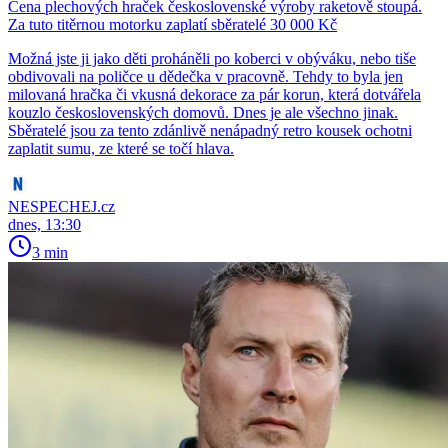
Cena plechových hraček československé výroby raketově stoupá.
Za tuto titěrnou motorku zaplatí sběratelé 30 000 Kč
Možná jste ji jako děti proháněli po koberci v obýváku, nebo tiše
obdivovali na poličce u dědečka v pracovně. Tehdy to byla jen
milovaná hračka či vkusná dekorace za pár korun, která dotvářela
kouzlo československých domovů. Dnes je ale všechno jinak.
Sběratelé jsou za tento zdánlivě nenápadný retro kousek ochotni
zaplatit sumu, ze které se točí hlava.
NESPECHEJ.cz
dnes, 13:30
3 min