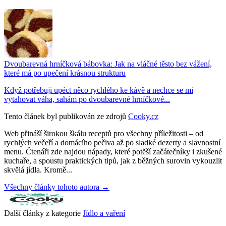
Dvoubarevná hrníčková bábovka: Jak na vláčné těsto bez vážení,
které má po upečení krásnou strukturu
Když potřebuji upéct něco rychlého ke kávě a nechce se mi
vytahovat váha, sahám po dvoubarevné hrníčkové...
Tento článek byl publikován ze zdrojů
Cooky.cz
Web přináší širokou škálu receptů pro všechny příležitosti – od
rychlých večeří a domácího pečiva až po sladké dezerty a slavnostní
menu. Čtenáři zde najdou nápady, které potěší začátečníky i zkušené
kuchaře, a spoustu praktických tipů, jak z běžných surovin vykouzlit
skvělá jídla. Kromě...
Všechny články tohoto autora →
Další články z kategorie
Jídlo a vaření