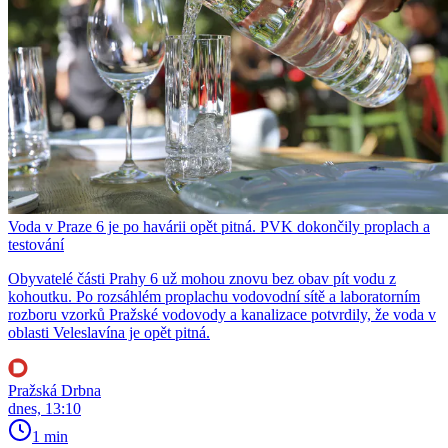
Voda v Praze 6 je po havárii opět pitná. PVK dokončily proplach a
testování
Obyvatelé části Prahy 6 už mohou znovu bez obav pít vodu z
kohoutku. Po rozsáhlém proplachu vodovodní sítě a laboratorním
rozboru vzorků Pražské vodovody a kanalizace potvrdily, že voda v
oblasti Veleslavína je opět pitná.
Pražská Drbna
dnes, 13:10
1 min