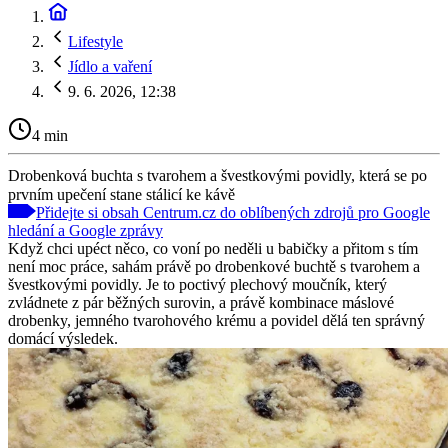
Lifestyle
Jídlo a vaření
9. 6. 2026, 12:38
4 min
Drobenková buchta s tvarohem a švestkovými povidly, která se po
prvním upečení stane stálicí ke kávě
Přidejte si obsah Centrum.cz do oblíbených zdrojů pro Google
hledání a Google zprávy
Když chci upéct něco, co voní po neděli u babičky a přitom s tím
není moc práce, sahám právě po drobenkové buchtě s tvarohem a
švestkovými povidly. Je to poctivý plechový moučník, který
zvládnete z pár běžných surovin, a právě kombinace máslové
drobenky, jemného tvarohového krému a povidel dělá ten správný
domácí výsledek.