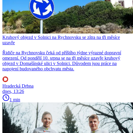
Kruhový objezd v Solnici na Rychnovsku se zítra na tři měsíce
uzavře
Řidiče na Rychnovsku čeká od příštího týdne výrazné dopravní
omezení. Od pondělí 10. srpna se na tři měsíce uzavře kruhový
objezd v Domašínské ulici v Solnici. Důvodem jsou práce na
napojení budovaného obchvatu města.
Hradecká Drbna
dnes, 13:26
1 min