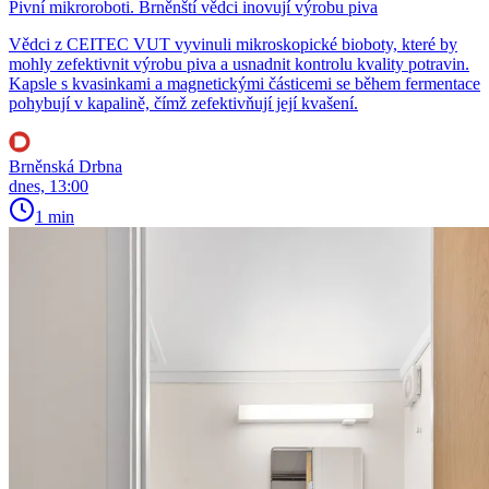
Pivní mikroroboti. Brněnští vědci inovují výrobu piva
Vědci z CEITEC VUT vyvinuli mikroskopické bioboty, které by
mohly zefektivnit výrobu piva a usnadnit kontrolu kvality potravin.
Kapsle s kvasinkami a magnetickými částicemi se během fermentace
pohybují v kapalině, čímž zefektivňují její kvašení.
Brněnská Drbna
dnes, 13:00
1 min