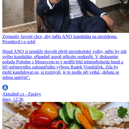
Zemanův favorit chce, aby mělo ANO kandidáta na prezidenta.
Promluvil i o sobě
Hnutí ANO si nemůže dovolit přejít prezidentské volby, mělo by mít
svého kandidáta, případně aspoň někoho podpořit. V diskusním
pořadu Poledne s Moravcem to v neděli řekl místopředseda hnutí a
šéf sněmovního zahraničního výboru Radek Vondráček. Zda by
mohl kandidovat on, si rozmyslí, je to podle něj velká „debata se
sebou samým“.
Aktuálně.cz - Zprávy
dnes, 12:36