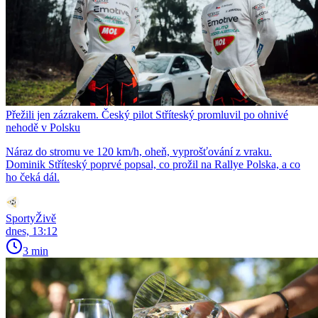
Přežili jen zázrakem. Český pilot Stříteský promluvil po ohnivé
nehodě v Polsku
Náraz do stromu ve 120 km/h, oheň, vyprošťování z vraku.
Dominik Stříteský poprvé popsal, co prožil na Rallye Polska, a co
ho čeká dál.
SportyŽivě
dnes, 13:12
3 min