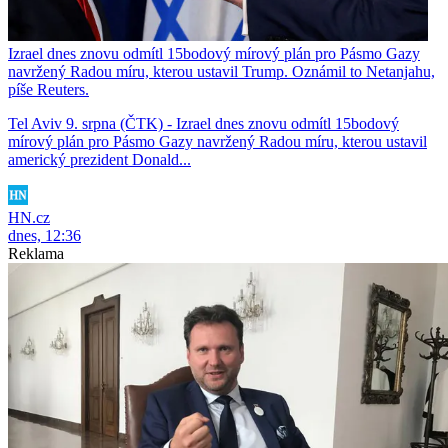
Izrael dnes znovu odmítl 15bodový mírový plán pro Pásmo Gazy
navržený Radou míru, kterou ustavil Trump. Oznámil to Netanjahu,
píše Reuters.
Tel Aviv 9. srpna (ČTK) - Izrael dnes znovu odmítl 15bodový
mírový plán pro Pásmo Gazy navržený Radou míru, kterou ustavil
americký prezident Donald...
HN.cz
dnes, 12:36
Reklama