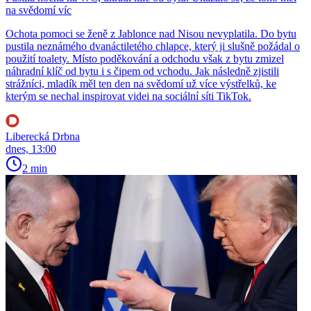
na svědomí víc
Ochota pomoci se ženě z Jablonce nad Nisou nevyplatila. Do bytu
pustila neznámého dvanáctiletého chlapce, který ji slušně požádal o
použití toalety. Místo poděkování a odchodu však z bytu zmizel
náhradní klíč od bytu i s čipem od vchodu. Jak následně zjistili
strážníci, mladík měl ten den na svědomí už více výstřelků, ke
kterým se nechal inspirovat videi na sociální síti TikTok.
Liberecká Drbna
dnes, 13:00
2 min