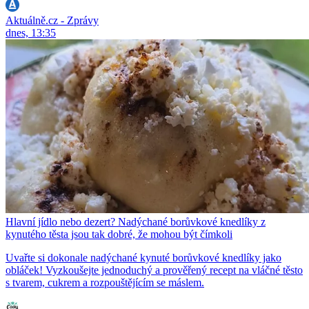
Aktuálně.cz - Zprávy
dnes, 13:35
Hlavní jídlo nebo dezert? Nadýchané borůvkové knedlíky z
kynutého těsta jsou tak dobré, že mohou být čímkoli
Uvařte si dokonale nadýchané kynuté borůvkové knedlíky jako
obláček! Vyzkoušejte jednoduchý a prověřený recept na vláčné těsto
s tvarem, cukrem a rozpouštějícím se máslem.