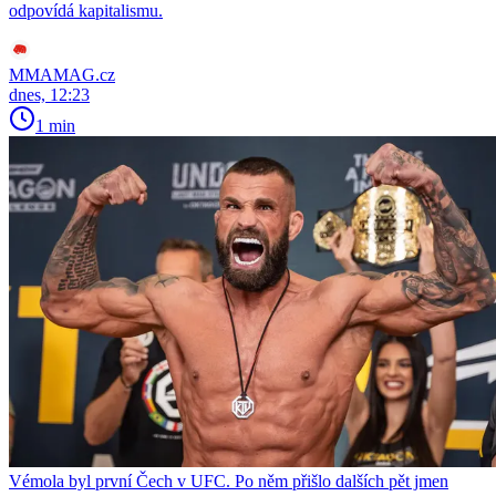
odpovídá kapitalismu.
MMAMAG.cz
dnes, 12:23
1 min
Vémola byl první Čech v UFC. Po něm přišlo dalších pět jmen