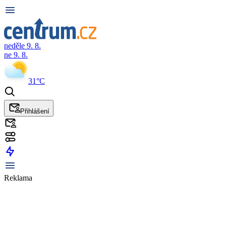
neděle 9. 8.
ne 9. 8.
31°C
Přihlášení
Reklama