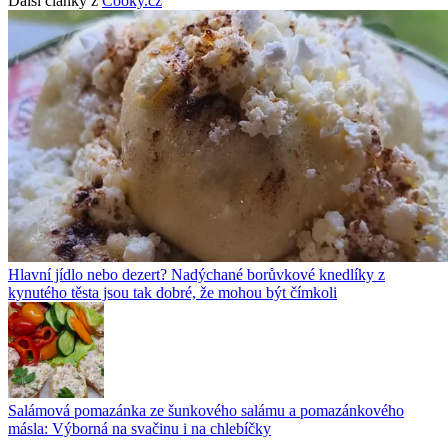
Další články z
Cooky.cz
Hlavní jídlo nebo dezert? Nadýchané borůvkové knedlíky z
kynutého těsta jsou tak dobré, že mohou být čímkoli
Salámová pomazánka ze šunkového salámu a pomazánkového
másla: Výborná na svačinu i na chlebíčky