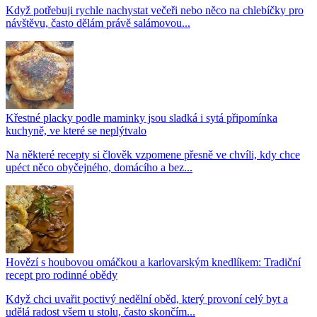
Když potřebuji rychle nachystat večeři nebo něco na chlebíčky pro
návštěvu, často dělám právě salámovou...
Křestné placky podle maminky jsou sladká i sytá připomínka
kuchyně, ve které se neplýtvalo
Na některé recepty si člověk vzpomene přesně ve chvíli, kdy chce
upéct něco obyčejného, domácího a bez...
Hovězí s houbovou omáčkou a karlovarským knedlíkem: Tradiční
recept pro rodinné obědy
Když chci uvařit poctivý nedělní oběd, který provoní celý byt a
udělá radost všem u stolu, často skončím...