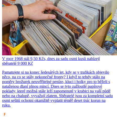
V roce 1968 stál 9,50 Kčs, dnes za sadu osmi kusů nabízejí
sběratelé 9 000 Kč
Pamatujete si na konec šedesátých let, kdy se v trafikách objevilo
něco, na co se stály nekonečné fronty? I když to tehdy stálo na
poměry brožurek neuvěřitelné peníze, kluci i holky pro to běželi s
nataženou dlaní plnou mincí. Dnes se tyto zažloutlé papírové
poklady, které možná stále leží zapomenuté v krabici na vaší půdě
nebo na chalupě, vyvažují zlatem. Sběratelé jsou za kompletní sadu
osmi sešitů ochotni okamžitě vyplatit téměř deset tisíc korun na
ruku.