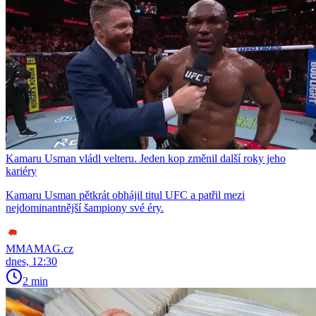
Kamaru Usman vládl velteru. Jeden kop změnil další roky jeho
kariéry
Kamaru Usman pětkrát obhájil titul UFC a patřil mezi
nejdominantnější šampiony své éry.
MMAMAG.cz
dnes, 12:30
2 min