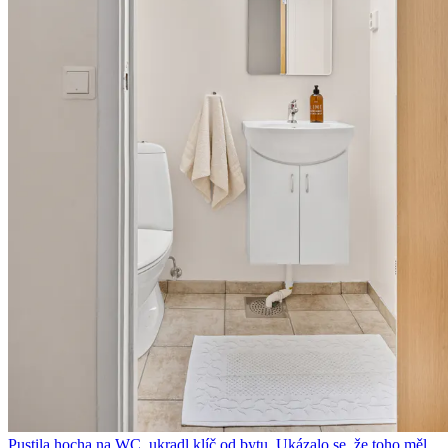
Pustila hocha na WC, ukradl klíč od bytu. Ukázalo se, že toho měl