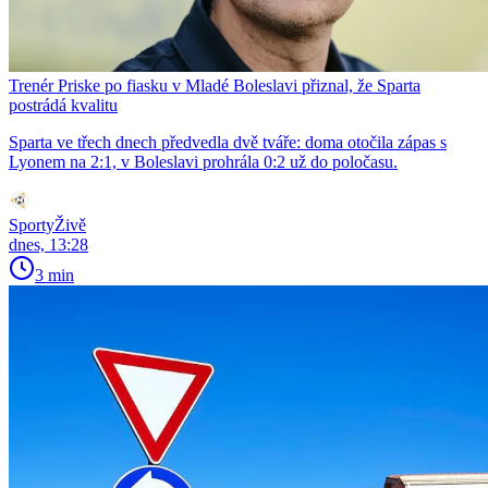
Trenér Priske po fiasku v Mladé Boleslavi přiznal, že Sparta
postrádá kvalitu
Sparta ve třech dnech předvedla dvě tváře: doma otočila zápas s
Lyonem na 2:1, v Boleslavi prohrála 0:2 už do poločasu.
SportyŽivě
dnes, 13:28
3 min