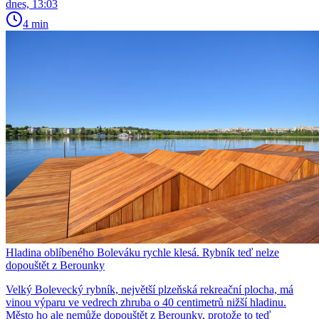
dnes, 13:03
4 min
Hladina oblíbeného Boleváku rychle klesá. Rybník teď nelze
dopouštět z Berounky
Velký Bolevecký rybník, největší plzeňská rekreační plocha, má
vinou výparu ve vedrech zhruba o 40 centimetrů nižší hladinu.
Město ho ale nemůže dopouštět z Berounky, protože to teď