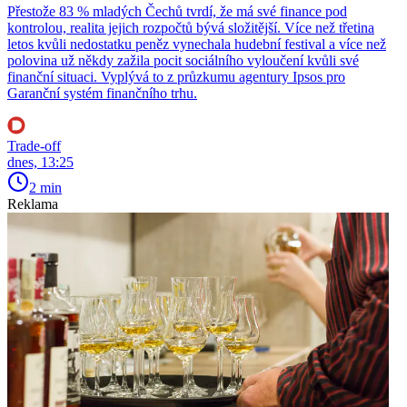
Přestože 83 % mladých Čechů tvrdí, že má své finance pod
kontrolou, realita jejich rozpočtů bývá složitější. Více než třetina
letos kvůli nedostatku peněz vynechala hudební festival a více než
polovina už někdy zažila pocit sociálního vyloučení kvůli své
finanční situaci. Vyplývá to z průzkumu agentury Ipsos pro
Garanční systém finančního trhu.
Trade-off
dnes, 13:25
2 min
Reklama