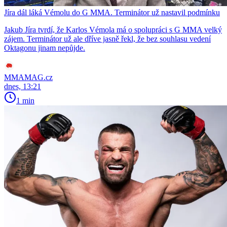
Jíra dál láká Vémolu do G MMA. Terminátor už nastavil podmínku
Jakub Jíra tvrdí, že Karlos Vémola má o spolupráci s G MMA velký
zájem. Terminátor už ale dříve jasně řekl, že bez souhlasu vedení
Oktagonu jinam nepůjde.
MMAMAG.cz
dnes, 13:21
1 min