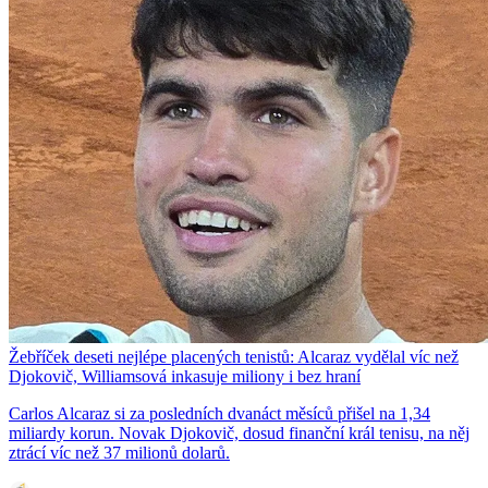
Žebříček deseti nejlépe placených tenistů: Alcaraz vydělal víc než
Djokovič, Williamsová inkasuje miliony i bez hraní
Carlos Alcaraz si za posledních dvanáct měsíců přišel na 1,34
miliardy korun. Novak Djokovič, dosud finanční král tenisu, na něj
ztrácí víc než 37 milionů dolarů.