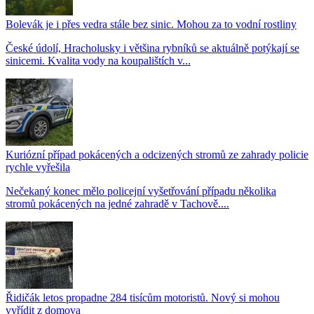
Bolevák je i přes vedra stále bez sinic. Mohou za to vodní rostliny
České údolí, Hracholusky i většina rybníků se aktuálně potýkají se
sinicemi. Kvalita vody na koupalištích v...
Kuriózní případ pokácených a odcizených stromů ze zahrady policie
rychle vyřešila
Nečekaný konec mělo policejní vyšetřování případu několika
stromů pokácených na jedné zahradě v Tachově....
Řidičák letos propadne 284 tisícům motoristů. Nový si mohou
vyřídit z domova