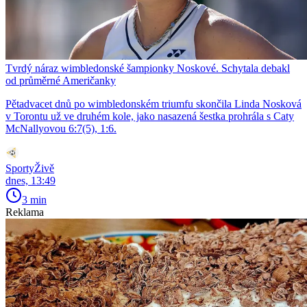
Tvrdý náraz wimbledonské šampionky Noskové. Schytala debakl
od průměrné Američanky
Pětadvacet dnů po wimbledonském triumfu skončila Linda Nosková
v Torontu už ve druhém kole, jako nasazená šestka prohrála s Caty
McNallyovou 6:7(5), 1:6.
SportyŽivě
dnes, 13:49
3 min
Reklama