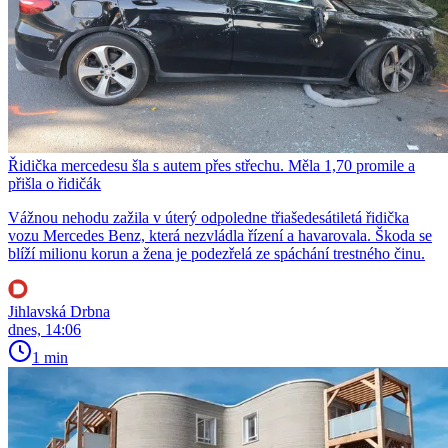
Řidička mercedesu šla s autem přes střechu. Měla 1,70 promile a
přišla o řidičák
Vážnou nehodu zažila v úterý odpoledne třiašedesátiletá řidička
vozu Mercedes Benz, která nezvládla řízení a havarovala. Škoda se
blíží milionu korun a žena je podezřelá ze spáchání trestného činu.
Jihlavská Drbna
dnes, 14:06
1 min