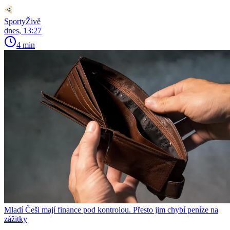
SportyŽivě
dnes, 13:27
4 min
Mladí Češi mají finance pod kontrolou. Přesto jim chybí peníze na
zážitky