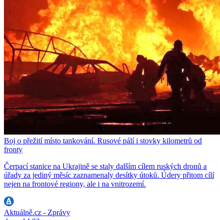
Boj o přežití místo tankování. Rusové pálí i stovky kilometrů od
fronty
Čerpací stanice na Ukrajině se staly dalším cílem ruských dronů a
úřady za jediný měsíc zaznamenaly desítky útoků. Údery přitom cílí
nejen na frontové regiony, ale i na vnitrozemí.
Aktuálně.cz - Zprávy