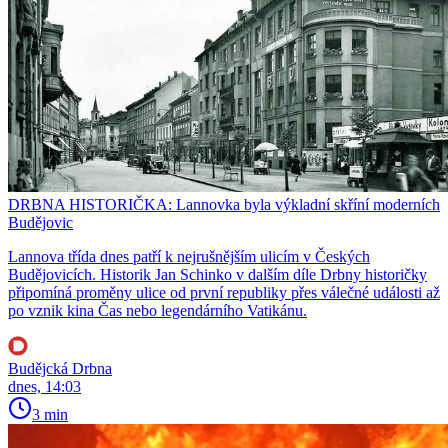
DRBNA HISTORIČKA: Lannovka byla výkladní skříní moderních
Budějovic
Lannova třída dnes patří k nejrušnějším ulicím v Českých
Budějovicích. Historik Jan Schinko v dalším díle Drbny historičky
připomíná proměny ulice od první republiky přes válečné události až
po vznik kina Čas nebo legendárního Vatikánu.
Budějcká Drbna
dnes, 14:03
3 min