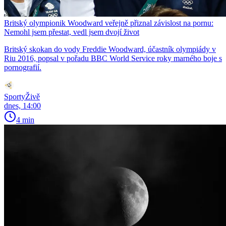
Britský olympionik Woodward veřejně přiznal závislost na pornu:
Nemohl jsem přestat, vedl jsem dvojí život
Britský skokan do vody Freddie Woodward, účastník olympiády v
Riu 2016, popsal v pořadu BBC World Service roky marného boje s
pornografií.
SportyŽivě
dnes, 14:00
4 min