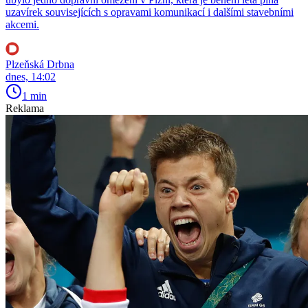
uzavírek souvisejících s opravami komunikací i dalšími stavebními
akcemi.
Plzeňská Drbna
dnes, 14:02
1 min
Reklama