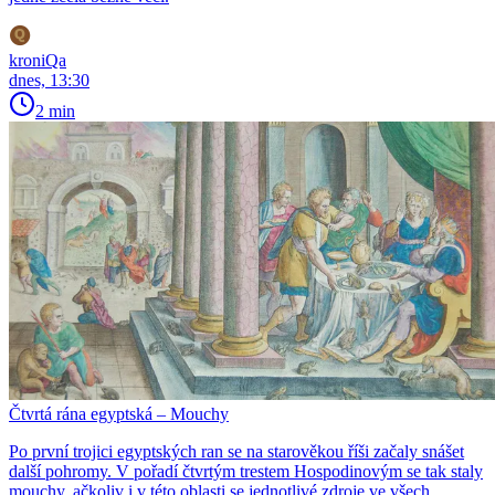
kroniQa
dnes, 13:30
2 min
Čtvrtá rána egyptská – Mouchy
Po první trojici egyptských ran se na starověkou říši začaly snášet
další pohromy. V pořadí čtvrtým trestem Hospodinovým se tak staly
mouchy, ačkoliv i v této oblasti se jednotlivé zdroje ve všech