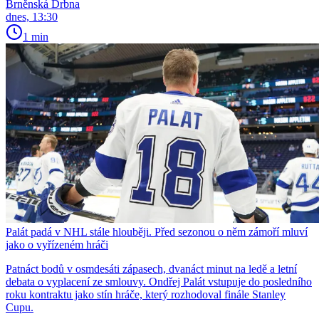
Brněnská Drbna
dnes, 13:30
1 min
Palát padá v NHL stále hlouběji. Před sezonou o něm zámoří mluví
jako o vyřízeném hráči
Patnáct bodů v osmdesáti zápasech, dvanáct minut na ledě a letní
debata o vyplacení ze smlouvy. Ondřej Palát vstupuje do posledního
roku kontraktu jako stín hráče, který rozhodoval finále Stanley
Cupu.