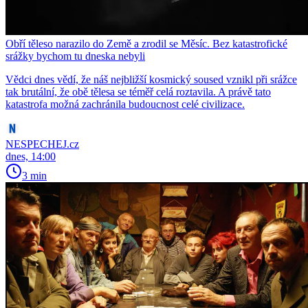
Obří těleso narazilo do Země a zrodil se Měsíc. Bez katastrofické
srážky bychom tu dneska nebyli
Vědci dnes vědí, že náš nejbližší kosmický soused vznikl při srážce
tak brutální, že obě tělesa se téměř celá roztavila. A právě tato
katastrofa možná zachránila budoucnost celé civilizace.
NESPECHEJ.cz
dnes, 14:00
3 min