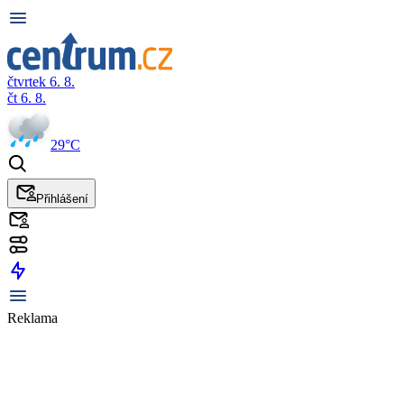
čtvrtek 6. 8.
čt 6. 8.
29°C
Přihlášení
Reklama