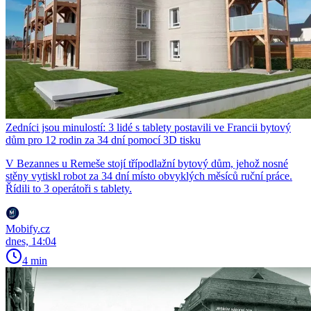
Zedníci jsou minulostí: 3 lidé s tablety postavili ve Francii bytový
dům pro 12 rodin za 34 dní pomocí 3D tisku
V Bezannes u Remeše stojí třípodlažní bytový dům, jehož nosné
stěny vytiskl robot za 34 dní místo obvyklých měsíců ruční práce.
Řídili to 3 operátoři s tablety.
Mobify.cz
dnes, 14:04
4 min