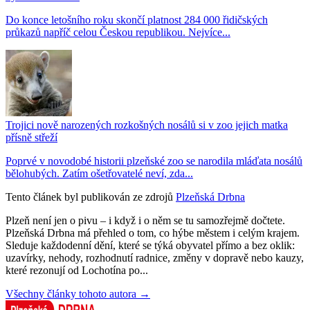
Do konce letošního roku skončí platnost 284 000 řidičských
průkazů napříč celou Českou republikou. Nejvíce...
Trojici nově narozených rozkošných nosálů si v zoo jejich matka
přísně střeží
Poprvé v novodobé historii plzeňské zoo se narodila mláďata nosálů
bělohubých. Zatím ošetřovatelé neví, zda...
Tento článek byl publikován ze zdrojů
Plzeňská Drbna
Plzeň není jen o pivu – i když i o něm se tu samozřejmě dočtete.
Plzeňská Drbna má přehled o tom, co hýbe městem i celým krajem.
Sleduje každodenní dění, které se týká obyvatel přímo a bez oklik:
uzavírky, nehody, rozhodnutí radnice, změny v dopravě nebo kauzy,
které rezonují od Lochotína po...
Všechny články tohoto autora →