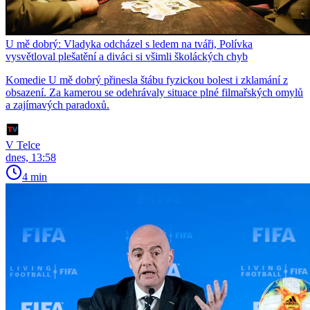
U mě dobrý: Vladyka odcházel s ledem na tváři, Polívka
vysvětloval plešatění a diváci si všimli školáckých chyb
Komedie U mě dobrý přinesla štábu fyzickou bolest i zklamání z
obsazení. Za kamerou se odehrávaly situace plné filmařských omylů
a zajímavých paradoxů.
V Telce
dnes, 13:58
4 min