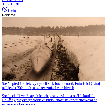
dnes, 13:30
1 min
Reklama
Sověti před 100 lety vymysleli vlak budoucnosti. Futuristický stroj
měl jezdit 300 km/h, nakonec zmizel v archivech
Sověti chtěli ve třicátých letech postavit vlak na obřích koulích.
Odvážný projekt rychlovlaku budoucnosti nakonec ztroskotal na
jedné zcela běžné věci.