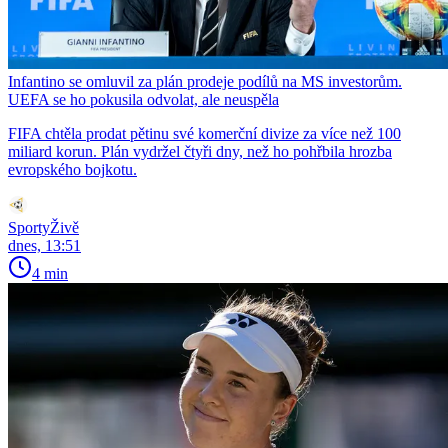
Infantino se omluvil za plán prodeje podílů na MS investorům.
UEFA se ho pokusila odvolat, ale neuspěla
FIFA chtěla prodat pětinu své komerční divize za více než 100
miliard korun. Plán vydržel čtyři dny, než ho pohřbila hrozba
evropského bojkotu.
SportyŽivě
dnes, 13:51
4 min