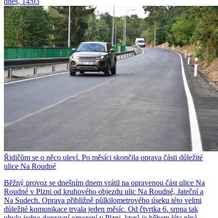
dnes, 14:03
Řidičům se o něco uleví. Po měsíci skončila oprava části důležité
ulice Na Roudné
Běžný provoz se dnešním dnem vrátil na opravenou část ulice Na
Roudné v Plzni od kruhového objezdu ulic Na Roudné, Jateční a
Na Sudech. Oprava přibližně půlkilometrového úseku této velmi
důležité komunikace trvala jeden měsíc. Od čtvrtka 6. srpna tak
ubylo jedno dopravní omezení v Plzni, která je během léta plná