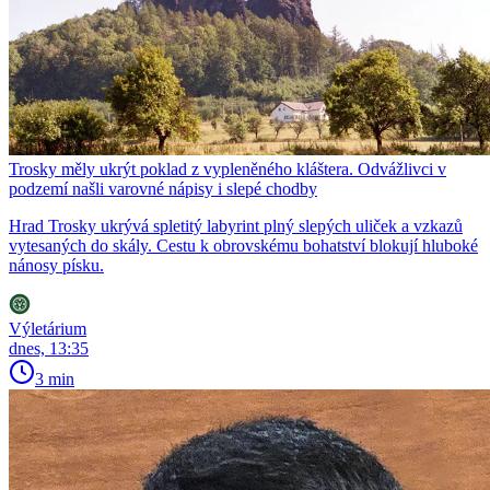
Trosky měly ukrýt poklad z vypleněného kláštera. Odvážlivci v
podzemí našli varovné nápisy i slepé chodby
Hrad Trosky ukrývá spletitý labyrint plný slepých uliček a vzkazů
vytesaných do skály. Cestu k obrovskému bohatství blokují hluboké
nánosy písku.
Výletárium
dnes, 13:35
3 min