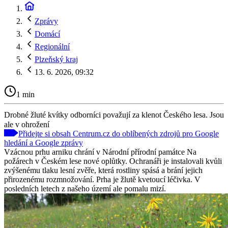
Zprávy
Domácí
Regionální
Plzeňský kraj
13. 6. 2026, 09:32
1 min
Drobné žluté kvítky odborníci považují za klenot Českého lesa. Jsou
ale v ohrožení
Přidejte si obsah Centrum.cz do oblíbených zdrojů pro Google
hledání a Google zprávy
Vzácnou prhu arniku chrání v Národní přírodní památce Na
požárech v Českém lese nové oplůtky. Ochranáři je instalovali kvůli
zvýšenému tlaku lesní zvěře, která rostliny spásá a brání jejich
přirozenému rozmnožování. Prha je žlutě kvetoucí léčivka. V
posledních letech z našeho území ale pomalu mizí.