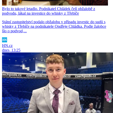
Bylo to takové letadlo. Podnikatel Chládek čelí obžalobě z
podvodu, lákal na investice do whisky z Třebíče
Státní zastupitelství podalo obžalobu v případu investic do sudů s
whisky z Třebíče na podnikatele Ondřeje Chládka. Podle žalobce
šlo o podvod,...
HN.cz
dnes, 13:25