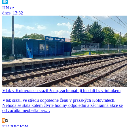
HN.cz
dnes, 13:32
Vlak v Kolovratech srazil ženu, záchranáři ji hledali i s vrtulníkem
Vlak srazil ve středu odpoledne ženu v pražských Kolovratech.
Nehoda se stala kolem čtvrté hodiny odpolední a záchranná akce se
od začátku neobešla bez…
Náš REGION