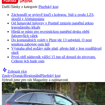
Další články z kategorie
Plzeňský kraj
Záchranáři se stylově loučí s kolegou. Stál u zrodu LZS,
sloužil v Afghánistánu
Od šumavské hájovny v Pustině zmizelo pamětní prkno
legendárního lékaře
Hledá se místo pro recesistickou pamětní desku obětí
žabomyších válek
Do komunálních voleb v Plzni jde 13 subjektů. O post
senátora zabojuje osm lidí
Výstraha před požáry stále platí, přesto lidé v lese rozdělávají
oheň
První obří náduvník vážící 15 tun už dorazil do pivovaru.
Celkem jich bude osm
Zobrazit více
Zprávy
Domácí
Regionální
Plzeňský kraj
Vybrali jsme pro vás
Magazíny a zajímavosti