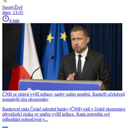
SportyŽivě
dnes, 13:35
4 min
ČNB se obává vyšší inflace, sazby zatím nemění. Bankéři očekávají
pomalejší růst ekonomiky
Bankovní rada České národní banky (ČNB) vidí v české ekonomice
převažující rizika ve směru vyšší inflace. Rada potvrdila své
odhodlání pokračovat v...