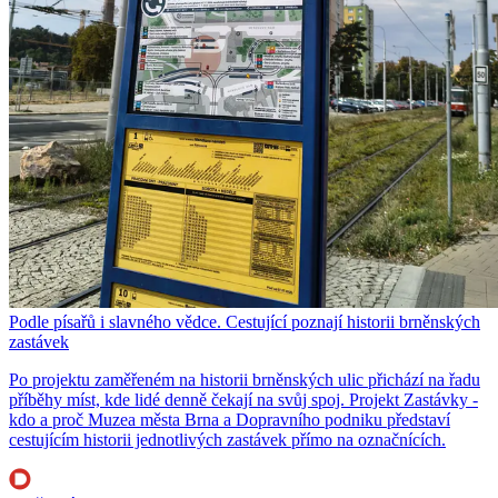
Podle písařů i slavného vědce. Cestující poznají historii brněnských
zastávek
Po projektu zaměřeném na historii brněnských ulic přichází na řadu
příběhy míst, kde lidé denně čekají na svůj spoj. Projekt Zastávky -
kdo a proč Muzea města Brna a Dopravního podniku představí
cestujícím historii jednotlivých zastávek přímo na označnících.