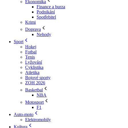
Ekonomika
Finance a burza
Podnikání
Spotřebitel
Krimi
Doprava
Nehody
Sport
Hokej
Fotbal
Tenis
Lyžování
Cyklistika
Atletika
Bojové sporty
ZOH 2026
Basketbal
NBA
Motosport
F1
Auto-moto
Elektromobily
Kultura