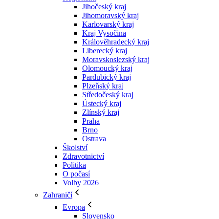
Jihočeský kraj
Jihomoravský kraj
Karlovarský kraj
Kraj Vysočina
Králověhradecký kraj
Liberecký kraj
Moravskoslezský kraj
Olomoucký kraj
Pardubický kraj
Plzeňský kraj
Středočeský kraj
Ústecký kraj
Zlínský kraj
Praha
Brno
Ostrava
Školství
Zdravotnictví
Politika
O počasí
Volby 2026
Zahraničí
Evropa
Slovensko