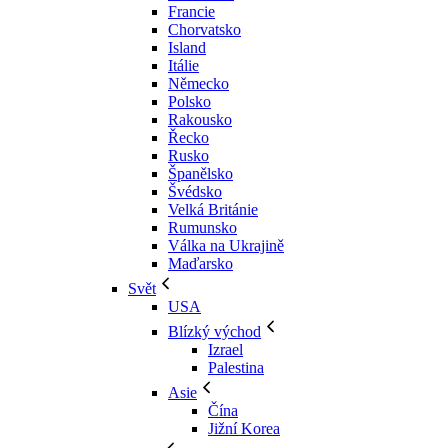
Francie
Chorvatsko
Island
Itálie
Německo
Polsko
Rakousko
Řecko
Rusko
Španělsko
Švédsko
Velká Británie
Rumunsko
Válka na Ukrajině
Maďarsko
Svět
USA
Blízký východ
Izrael
Palestina
Asie
Čína
Jižní Korea