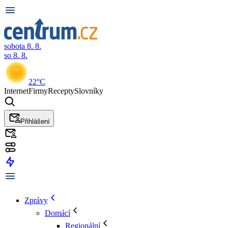
sobota 8. 8.
so 8. 8.
22°C
Internet
Firmy
Recepty
Slovníky
Přihlášení
Zprávy
Domácí
Regionální