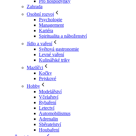
Pro hospodyňky
Zahrada
Osobní rozvoj
Psychologie
Management
Kariéra
Spiritualita a náboženství
Jídlo a vaření
Světová gastronomie
Levné vaření
Kulinářské triky
Mazlíčci
Kočky
Pejskové
Hobby
Modelářství
Včelařství
Rybaření
Letectví
Automobilismus
Adrenalin
Sběratelství
Houbaření