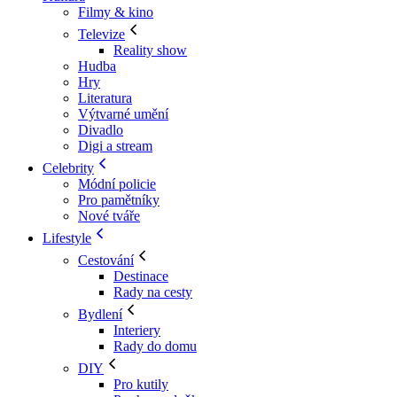
Filmy & kino
Televize
Reality show
Hudba
Hry
Literatura
Výtvarné umění
Divadlo
Digi a stream
Celebrity
Módní policie
Pro pamětníky
Nové tváře
Lifestyle
Cestování
Destinace
Rady na cesty
Bydlení
Interiery
Rady do domu
DIY
Pro kutily