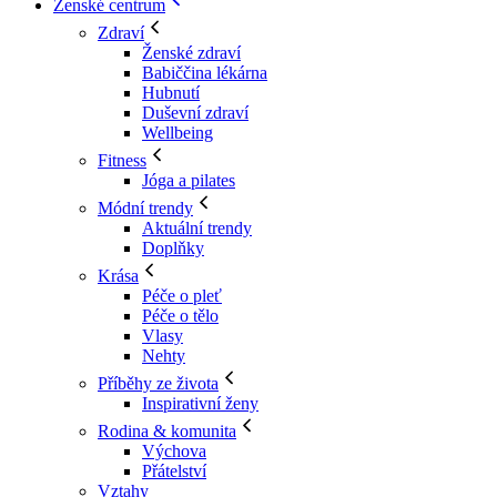
Ženské centrum
Zdraví
Ženské zdraví
Babiččina lékárna
Hubnutí
Duševní zdraví
Wellbeing
Fitness
Jóga a pilates
Módní trendy
Aktuální trendy
Doplňky
Krása
Péče o pleť
Péče o tělo
Vlasy
Nehty
Příběhy ze života
Inspirativní ženy
Rodina & komunita
Výchova
Přátelství
Vztahy