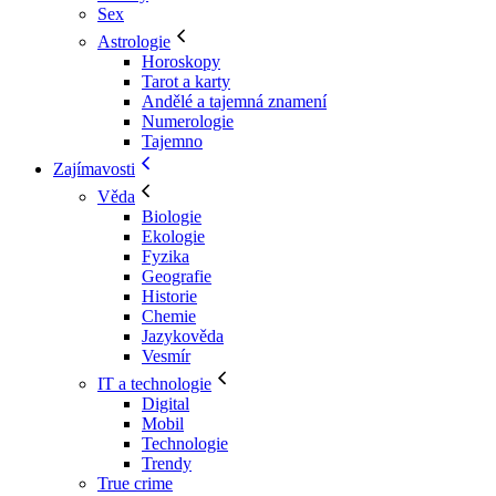
Sex
Astrologie
Horoskopy
Tarot a karty
Andělé a tajemná znamení
Numerologie
Tajemno
Zajímavosti
Věda
Biologie
Ekologie
Fyzika
Geografie
Historie
Chemie
Jazykověda
Vesmír
IT a technologie
Digital
Mobil
Technologie
Trendy
True crime