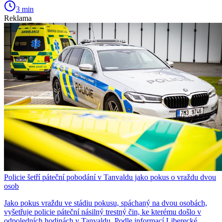
3 min
Reklama
Policie šetří páteční pobodání v Tanvaldu jako pokus o vraždu dvou
osob
Jako pokus vraždu ve stádiu pokusu, spáchaný na dvou osobách,
vyšetřuje policie páteční násilný trestný čin, ke kterému došlo v
odpoledních hodinách v Tanvaldu. Podle informací Liberecké