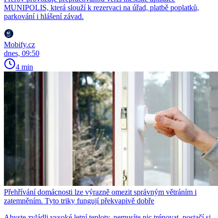
MUNIPOLIS, která slouží k rezervaci na úřad, platbě poplatků,
parkování i hlášení závad.
Mobify.cz
dnes, 09:50
4 min
Přehřívání domácnosti lze výrazně omezit správným větráním i
zatemněním. Tyto triky fungují překvapivě dobře
Abyste zvládli vysoké letní teploty, nemusíte nic trénovat, postačí si