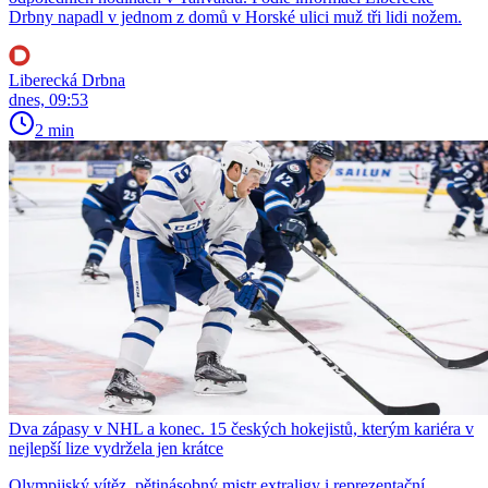
Drbny napadl v jednom z domů v Horské ulici muž tři lidi nožem.
Liberecká Drbna
dnes, 09:53
2 min
Dva zápasy v NHL a konec. 15 českých hokejistů, kterým kariéra v
nejlepší lize vydržela jen krátce
Olympijský vítěz, pětinásobný mistr extraligy i reprezentační