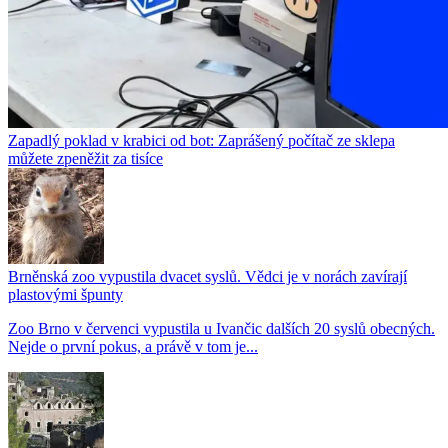
Zapadlý poklad v krabici od bot: Zaprášený počítač ze sklepa
můžete zpeněžit za tisíce
Brněnská zoo vypustila dvacet syslů. Vědci je v norách zavírají
plastovými špunty
Zoo Brno v červenci vypustila u Ivančic dalších 20 syslů obecných.
Nejde o první pokus, a právě v tom je...