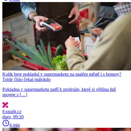
Kolik bere pokladní v supermarketu na malém městě i s bonusy?
Tohle číslo čekal málokdo
Pokladna v supermarketu patří k profesím, které si většina lidí
spojuje s […]
Extrafit.cz
dnes, 09:20
4 min