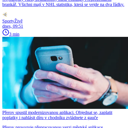
brankář. Všichni mají v NHL statistiku, která se vejde na dva řádky.
SportyŽivě
dnes, 09:51
3 min
Přerov spustil modernizovanou aplikaci. Objednat se, zaplatit
poplatky i nahlásit díru v chodníku zvládnete z gauče
Přerov provozuje přepracovanou verzi městské aplikace