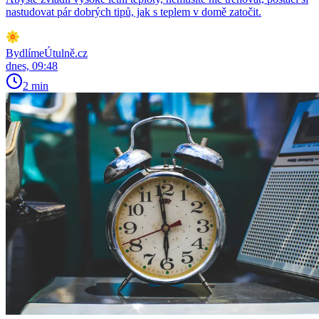
nastudovat pár dobrých tipů, jak s teplem v domě zatočit.
BydlímeÚtulně.cz
dnes, 09:48
2 min