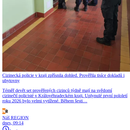
Cizinecká policie v kraji zpřísnila dohled. Prověřila tisíce dokladů i
ubytovny
Téměř devět set prověřených cizinců týdně mají na svědomí
cizinečtí policisté v Královéhradeckém kraji. Uplynulé první pololetí
roku 2026 bylo velmi vytížené. Během šesti…
Náš REGION
dnes, 09:14