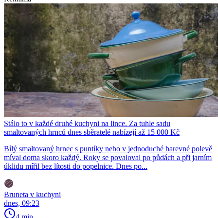
Stálo to v každé druhé kuchyni na lince. Za tuhle sadu
smaltovaných hrnců dnes sběratelé nabízejí až 15 000 Kč
Bílý smaltovaný hrnec s puntíky nebo v jednoduché barevné polevě
míval doma skoro každý. Roky se povaloval po půdách a při jarním
úklidu mířil bez lítosti do popelnice. Dnes po...
Bruneta v kuchyni
dnes, 09:23
4 min