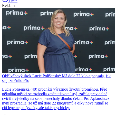
1 min
Reklama
Obří váhový skok Lucie Polišenské: Má dole 22 kilo a popsala, jak
se jí změnilo tělo
Lucie Polišenská (40) prochází výraznou životní proměnou. Před
několika měsíci se rozhodla změnit životní styl, začala pravidelně
cvičit a výsledky na sebe nenechaly dlouho čekat. Pro Aplausin.cz
nyní prozradila, že už má dole 22 kilogramů a díky nové rutině se
cítí lépe nejen fyzicky, ale také psychicky.