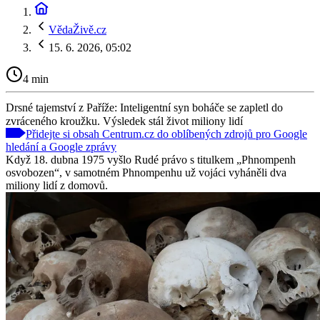
VědaŽivě.cz
15. 6. 2026, 05:02
4 min
Drsné tajemství z Paříže: Inteligentní syn boháče se zapletl do
zvráceného kroužku. Výsledek stál život miliony lidí
Přidejte si obsah Centrum.cz do oblíbených zdrojů pro Google
hledání a Google zprávy
Když 18. dubna 1975 vyšlo Rudé právo s titulkem „Phnompenh
osvobozen“, v samotném Phnompenhu už vojáci vyháněli dva
miliony lidí z domovů.