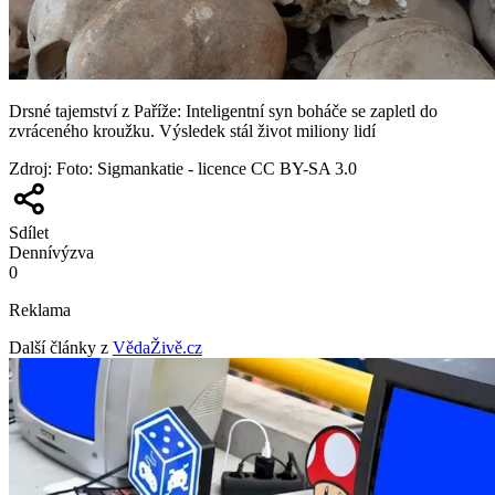
Drsné tajemství z Paříže: Inteligentní syn boháče se zapletl do
zvráceného kroužku. Výsledek stál život miliony lidí
Zdroj
:
Foto: Sigmankatie - licence CC BY-SA 3.0
Sdílet
Denní
výzva
0
Reklama
Další články z
VědaŽivě.cz