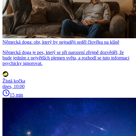
Německá doga: obr, který by nejraději seděl člověku na klíně
Německá doga je pes, který se při narození zřejmě dozvěděl, že
bude jedním z největších plemen světa, a rozhodl se tuto informaci
psychicky ignorovat.
Žlutá kočka
dnes, 10:00
15 min