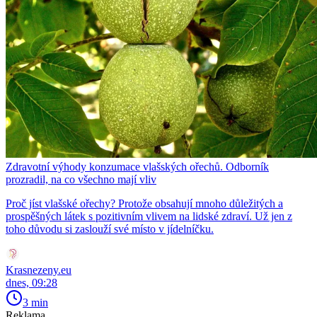
Zdravotní výhody konzumace vlašských ořechů. Odborník
prozradil, na co všechno mají vliv
Proč jíst vlašské ořechy? Protože obsahují mnoho důležitých a
prospěšných látek s pozitivním vlivem na lidské zdraví. Už jen z
toho důvodu si zaslouží své místo v jídelníčku.
Krasnezeny.eu
dnes, 09:28
3 min
Reklama