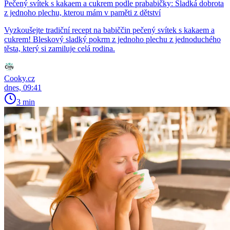
Pečený svítek s kakaem a cukrem podle prababičky: Sladká dobrota
z jednoho plechu, kterou mám v paměti z dětství
Vyzkoušejte tradiční recept na babiččin pečený svítek s kakaem a
cukrem! Bleskový sladký pokrm z jednoho plechu z jednoduchého
těsta, který si zamiluje celá rodina.
Cooky.cz
dnes, 09:41
3 min