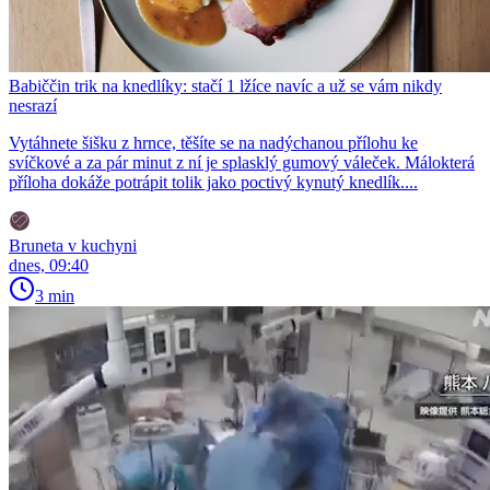
Babiččin trik na knedlíky: stačí 1 lžíce navíc a už se vám nikdy
nesrazí
Vytáhnete šišku z hrnce, těšíte se na nadýchanou přílohu ke
svíčkové a za pár minut z ní je splasklý gumový váleček. Málokterá
příloha dokáže potrápit tolik jako poctivý kynutý knedlík....
Bruneta v kuchyni
dnes, 09:40
3 min