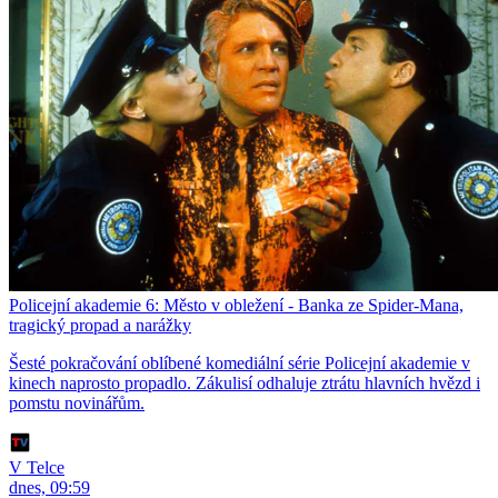
Policejní akademie 6: Město v obležení - Banka ze Spider-Mana,
tragický propad a narážky
Šesté pokračování oblíbené komediální série Policejní akademie v
kinech naprosto propadlo. Zákulisí odhaluje ztrátu hlavních hvězd i
pomstu novinářům.
V Telce
dnes, 09:59