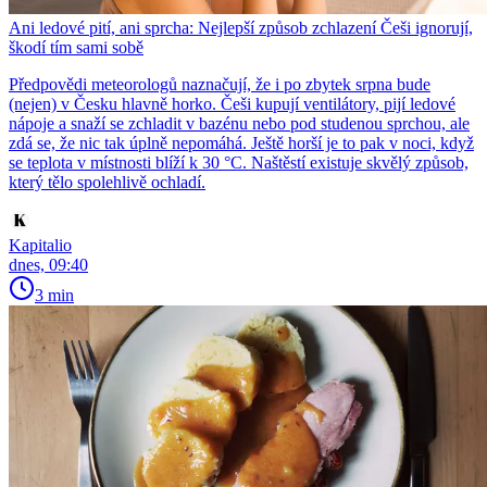
Ani ledové pití, ani sprcha: Nejlepší způsob zchlazení Češi ignorují,
škodí tím sami sobě
Předpovědi meteorologů naznačují, že i po zbytek srpna bude
(nejen) v Česku hlavně horko. Češi kupují ventilátory, pijí ledové
nápoje a snaží se zchladit v bazénu nebo pod studenou sprchou, ale
zdá se, že nic tak úplně nepomáhá. Ještě horší je to pak v noci, když
se teplota v místnosti blíží k 30 °C. Naštěstí existuje skvělý způsob,
který tělo spolehlivě ochladí.
Kapitalio
dnes, 09:40
3 min