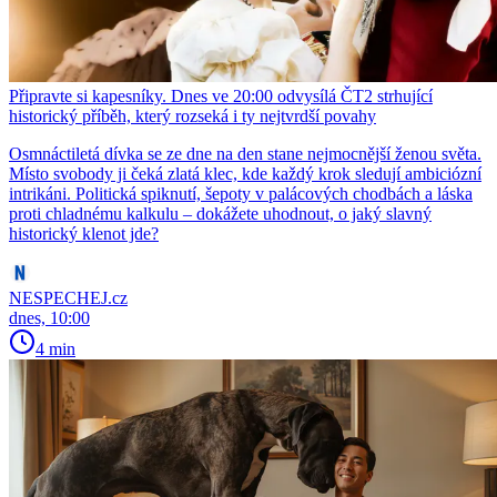
Připravte si kapesníky. Dnes ve 20:00 odvysílá ČT2 strhující
historický příběh, který rozseká i ty nejtvrdší povahy
Osmnáctiletá dívka se ze dne na den stane nejmocnější ženou světa.
Místo svobody ji čeká zlatá klec, kde každý krok sledují ambiciózní
intrikáni. Politická spiknutí, šepoty v palácových chodbách a láska
proti chladnému kalkulu – dokážete uhodnout, o jaký slavný
historický klenot jde?
NESPECHEJ.cz
dnes, 10:00
4 min