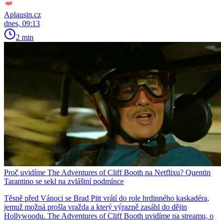
Aplausin.cz
dnes, 09:13
2 min
Proč uvidíme The Adventures of Cliff Booth na Netflixu? Quentin
Tarantino se sekl na zvláštní podmínce
Těsně před Vánoci se Brad Pitt vrátí do role hrdinného kaskadéra,
jemuž možná prošla vražda a který výrazně zasáhl do dějin
Hollywoodu. The Adventures of Cliff Booth uvidíme na streamu, o