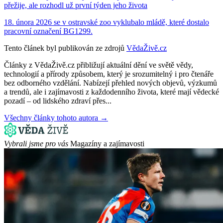
přežije, ale rozhodl už první týden jeho života
18. února 2026 se v ostravské zoo vyklubalo mládě, které dostalo
pracovní označení BG1299.
Tento článek byl publikován ze zdrojů
VědaŽivě.cz
Články z VědaŽivě.cz přibližují aktuální dění ve světě vědy,
technologií a přírody způsobem, který je srozumitelný i pro čtenáře
bez odborného vzdělání. Nabízejí přehled nových objevů, výzkumů
a trendů, ale i zajímavosti z každodenního života, které mají vědecké
pozadí – od lidského zdraví přes...
Všechny články tohoto autora →
Vybrali jsme pro vás
Magazíny a zajímavosti