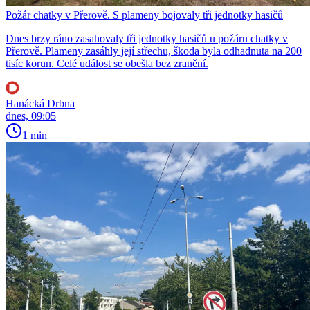
Požár chatky v Přerově. S plameny bojovaly tři jednotky hasičů
Dnes brzy ráno zasahovaly tři jednotky hasičů u požáru chatky v
Přerově. Plameny zasáhly její střechu, škoda byla odhadnuta na 200
tisíc korun. Celé událost se obešla bez zranění.
Hanácká Drbna
dnes, 09:05
1 min