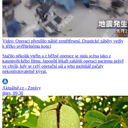
Video: Operaci přerušilo náhlé zemětřesení. Drastické záběry vedly
k těžko uvěřitelnému konci
Stačilo několik vteřin a z běžné operace se stala scéna jako z
katastrofického filmu. Japonští lékaři zahájili operaci pacienta právě
ve chvíli, kdy se celý operační sál a jeho mobiliář začaly
nekontrolovatelně kývat.
Aktuálně.cz - Zprávy
dnes, 09:30