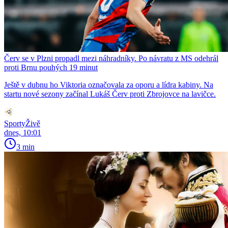
Červ se v Plzni propadl mezi náhradníky. Po návratu z MS odehrál
proti Brnu pouhých 19 minut
Ještě v dubnu ho Viktoria označovala za oporu a lídra kabiny. Na
startu nové sezony začínal Lukáš Červ proti Zbrojovce na lavičce.
SportyŽivě
dnes, 10:01
3 min