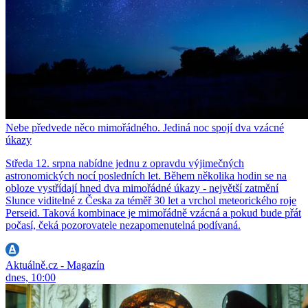
Nebe předvede něco mimořádného. Jediná noc spojí dva vzácné
úkazy
Středa 12. srpna nabídne jednu z opravdu výjimečných
astronomických nocí posledních let. Během několika hodin se na
obloze vystřídají hned dva mimořádné úkazy - největší zatmění
Slunce viditelné z Česka za téměř 30 let a vrchol meteorického roje
Perseid. Taková kombinace je mimořádně vzácná a pokud bude přát
počasí, čeká pozorovatele nezapomenutelná podívaná.
Aktuálně.cz - Magazín
dnes, 10:00