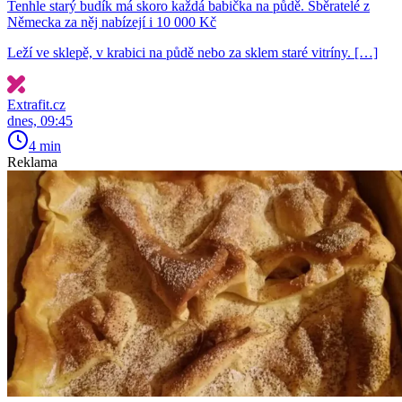
Tenhle starý budík má skoro každá babička na půdě. Sběratelé z
Německa za něj nabízejí i 10 000 Kč
Leží ve sklepě, v krabici na půdě nebo za sklem staré vitríny. […]
Extrafit.cz
dnes, 09:45
4 min
Reklama