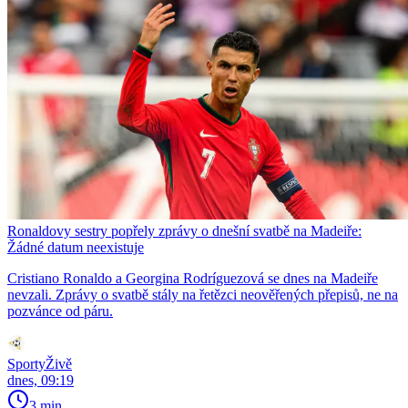
Ronaldovy sestry popřely zprávy o dnešní svatbě na Madeiře:
Žádné datum neexistuje
Cristiano Ronaldo a Georgina Rodríguezová se dnes na Madeiře
nevzali. Zprávy o svatbě stály na řetězci neověřených přepisů, ne na
pozvánce od páru.
SportyŽivě
dnes, 09:19
3 min