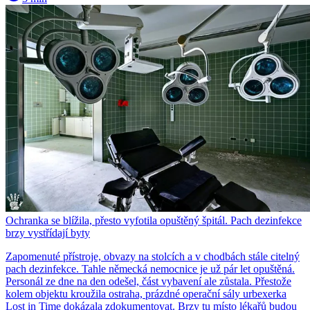
Ochranka se blížila, přesto vyfotila opuštěný špitál. Pach dezinfekce
brzy vystřídají byty
Zapomenuté přístroje, obvazy na stolcích a v chodbách stále citelný
pach dezinfekce. Tahle německá nemocnice je už pár let opuštěná.
Personál ze dne na den odešel, část vybavení ale zůstala. Přestože
kolem objektu kroužila ostraha, prázdné operační sály urbexerka
Lost in Time dokázala zdokumentovat. Brzy tu místo lékařů budou