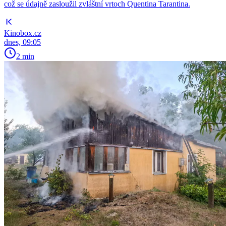
což se údajně zasloužil zvláštní vrtoch Quentina Tarantina.
Kinobox.cz
dnes, 09:05
2 min