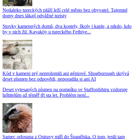
Nedaleko tureckých pláží leží celé město bez obyvatel. Tajemné
domy dnes lákají odvážné turisty
Stovky kamenných domů, dva kostely, školy i kaple, a nikdo, kdo
by v nich žil. Kayaköy u tureckého Fethiye...
Kód v kameni prý neprolomili ani géniové. Shugborough skrývá
deset písmen bez odpovědi, neporadila si ani AI
Deset vytesaných písmen na pomníku ve Staffordshiru vzdoruje
luštitelům už téměř tři sta let. Problém není...
Samec orlosupa z Ostravy míří do Španělska. O tom, jestli tam