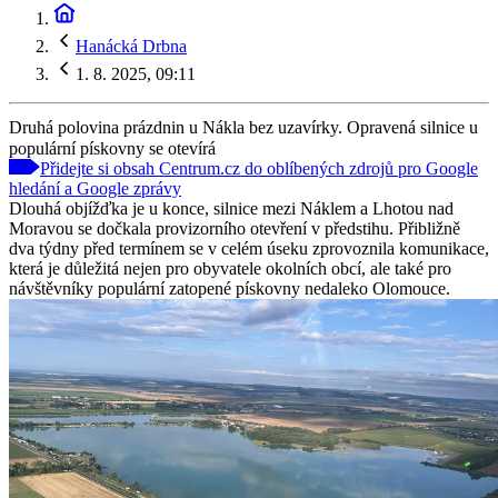
Hanácká Drbna
1. 8. 2025, 09:11
Druhá polovina prázdnin u Nákla bez uzavírky. Opravená silnice u
populární pískovny se otevírá
Přidejte si obsah Centrum.cz do oblíbených zdrojů pro Google
hledání a Google zprávy
Dlouhá objížďka je u konce, silnice mezi Náklem a Lhotou nad
Moravou se dočkala provizorního otevření v předstihu. Přibližně
dva týdny před termínem se v celém úseku zprovoznila komunikace,
která je důležitá nejen pro obyvatele okolních obcí, ale také pro
návštěvníky populární zatopené pískovny nedaleko Olomouce.