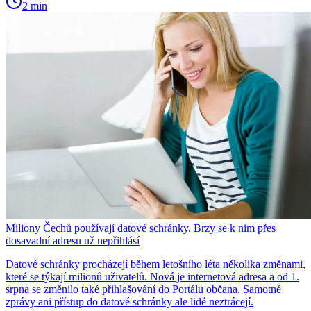
2 min
Miliony Čechů používají datové schránky. Brzy se k nim přes
dosavadní adresu už nepřihlásí
Datové schránky procházejí během letošního léta několika změnami,
které se týkají milionů uživatelů. Nová je internetová adresa a od 1.
srpna se změnilo také přihlašování do Portálu občana. Samotné
zprávy ani přístup do datové schránky ale lidé neztrácejí.