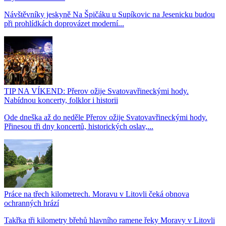
Návštěvníky jeskyně Na Špičáku u Supíkovic na Jesenicku budou
při prohlídkách doprovázet moderní...
TIP NA VÍKEND: Přerov ožije Svatovavřineckými hody.
Nabídnou koncerty, folklor i historii
Ode dneška až do neděle Přerov ožije Svatovavřineckými hody.
Přinesou tři dny koncertů, historických oslav,...
Práce na třech kilometrech. Moravu v Litovli čeká obnova
ochranných hrází
Takřka tři kilometry břehů hlavního ramene řeky Moravy v Litovli