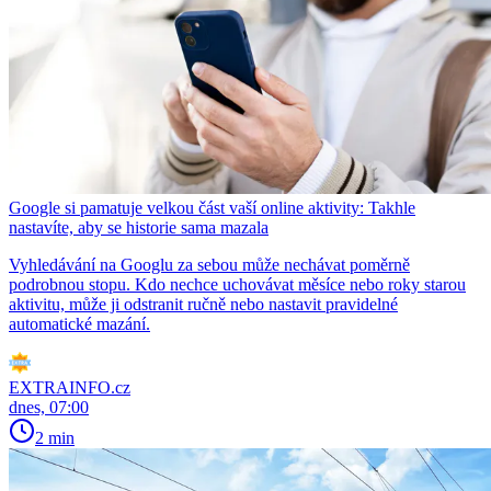
Google si pamatuje velkou část vaší online aktivity: Takhle
nastavíte, aby se historie sama mazala
Vyhledávání na Googlu za sebou může nechávat poměrně
podrobnou stopu. Kdo nechce uchovávat měsíce nebo roky starou
aktivitu, může ji odstranit ručně nebo nastavit pravidelné
automatické mazání.
EXTRAINFO.cz
dnes, 07:00
2 min