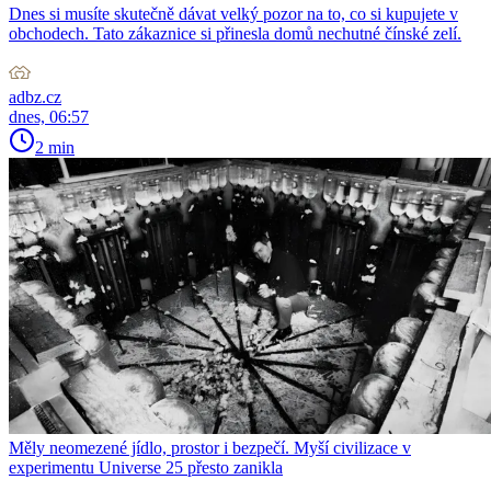
Dnes si musíte skutečně dávat velký pozor na to, co si kupujete v
obchodech. Tato zákaznice si přinesla domů nechutné čínské zelí.
adbz.cz
dnes, 06:57
2 min
Měly neomezené jídlo, prostor i bezpečí. Myší civilizace v
experimentu Universe 25 přesto zanikla