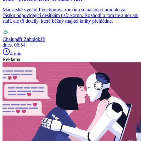
Maďarské vydání Pynchonova románu se na aukci prodalo za
částku odpovídající desítkám tisíc korun. Rozhodl o tom ne autor ani
stáří, ale tři detaily, které běžný majitel knihy přehlédne.
Chalupáři-Zahrádkáři
dnes, 06:54
4 min
Reklama