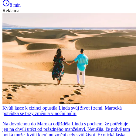
8 min
Reklama
Kvůli lásce k cizinci opustila Linda svůj život i zemi. Marocká
pohádka se brzy změnila v noční můru
Na dovolenou do Maroka odjížděla Linda s pocitem, že potřebuje
jen na chvíli utéct od prázdného manželství. Netušila, že právě tam
potká muže, kvůli kterému změní celý svůj život. Exotická láska