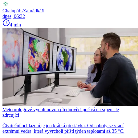
Chalupáři-Zahrádkáři
dnes, 06:32
4 min
Meteorologové vydali novou předpověď počasí na srpen. Je
zdrcující
Čtvrteční ochlazení je jen krátká přestávka. Od soboty se vrací
extrémní vedra, která vyvrcholí příští týden teplotami až 35 °C.