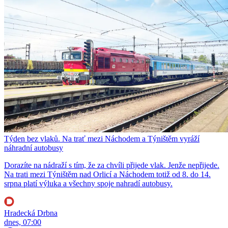
Týden bez vlaků. Na trať mezi Náchodem a Týništěm vyráží
náhradní autobusy
Dorazíte na nádraží s tím, že za chvíli přijede vlak. Jenže nepřijede.
Na trati mezi Týništěm nad Orlicí a Náchodem totiž od 8. do 14.
srpna platí výluka a všechny spoje nahradí autobusy.
Hradecká Drbna
dnes, 07:00