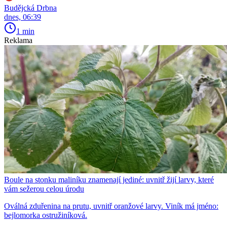
Budějcká Drbna
dnes, 06:39
1 min
Reklama
Boule na stonku maliníku znamenají jediné: uvnitř žijí larvy, které
vám sežerou celou úrodu
Oválná zduřenina na prutu, uvnitř oranžové larvy. Viník má jméno:
bejlomorka ostružiníková.