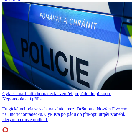
Cyklista na Jindřichohradecku zemřel po pádu do příkopu.
Nepomohla ani přilba
Tragická nehoda se stala na silnici mezi Deštnou a Novým Dvorem
na Jindřichohradecku. Cyklista po pádu do příkopu utrpěl zranění,
kterým na místě podlehl.