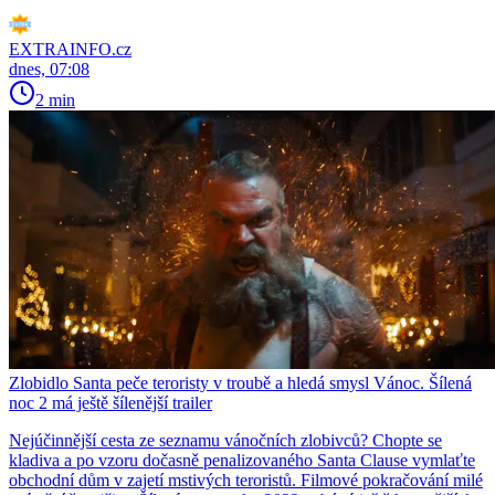
EXTRAINFO.cz
dnes, 07:08
2 min
Zlobidlo Santa peče teroristy v troubě a hledá smysl Vánoc. Šílená
noc 2 má ještě šílenější trailer
Nejúčinnější cesta ze seznamu vánočních zlobivců? Chopte se
kladiva a po vzoru dočasně penalizovaného Santa Clause vymlaťte
obchodní dům v zajetí mstivých teroristů. Filmové pokračování milé