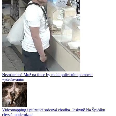
Neznáte ho? Muž na fotce by mohl policistům pomoci s
vyšetřováním
Videomapping i pulzující srdcová chodba. Jeskyně Na Špičáku
chystá modernizaci