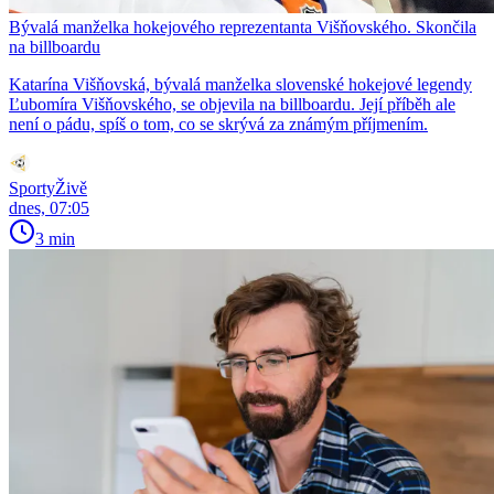
Bývalá manželka hokejového reprezentanta Višňovského. Skončila
na billboardu
Katarína Višňovská, bývalá manželka slovenské hokejové legendy
Ľubomíra Višňovského, se objevila na billboardu. Její příběh ale
není o pádu, spíš o tom, co se skrývá za známým příjmením.
SportyŽivě
dnes, 07:05
3 min