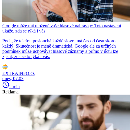
Google může mít uložené vaše hlasové nahrávky: Toto nastavení
ukáže, zda se týká i vás
Pocit, že telefon poslouchá každé slovo, má čas od času skoro
každý. Skutečnost je méně dramatická. Google ale za určitých
podmínek může uchovávat hlasové záznamy a přímo v účtu lze
zjistit, zda se to týká i vás.
EXTRAINFO.cz
dnes, 07:03
2 min
Reklama