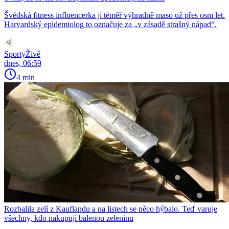
Švédská fitness influencerka jí téměř výhradně maso už přes osm let.
Harvardský epidemiolog to označuje za „v zásadě strašný nápad“.
SportyŽivě
dnes, 06:59
4 min
Rozbalila zelí z Kauflandu a na listech se něco hýbalo. Teď varuje
všechny, kdo nakupují balenou zeleninu