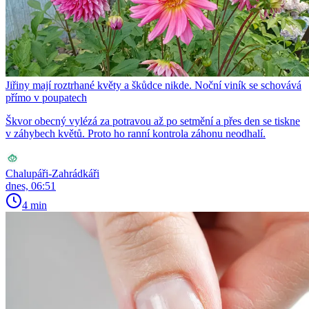
Jiřiny mají roztrhané květy a škůdce nikde. Noční viník se schovává
přímo v poupatech
Škvor obecný vylézá za potravou až po setmění a přes den se tiskne
v záhybech květů. Proto ho ranní kontrola záhonu neodhalí.
Chalupáři-Zahrádkáři
dnes, 06:51
4 min