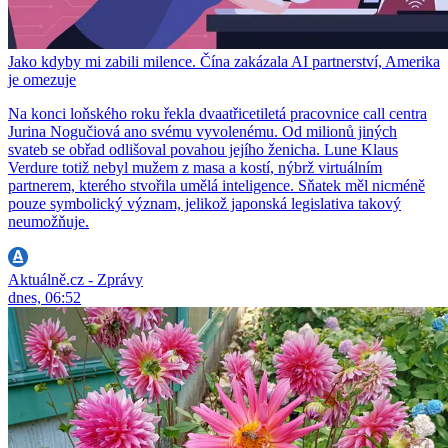
Jako kdyby mi zabili milence. Čína zakázala AI partnerství, Amerika
je omezuje
Na konci loňského roku řekla dvaatřicetiletá pracovnice call centra
Jurina Nogučiová ano svému vyvolenému. Od milionů jiných
svateb se obřad odlišoval povahou jejího ženicha. Lune Klaus
Verdure totiž nebyl mužem z masa a kostí, nýbrž virtuálním
partnerem, kterého stvořila umělá inteligence. Sňatek měl nicméně
pouze symbolický význam, jelikož japonská legislativa takový
neumožňuje.
Aktuálně.cz - Zprávy
dnes, 06:52