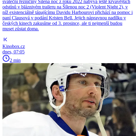
sváteční řezničiny Šílená noc z roku 2022 nabývá ještě krvavějších
odstínů v bláznivém traileru na Šílenou noc 2 (Violent Night 2), v
níž existenciálně tápajícímu Davidu Harbourovi přichází na pomoc i
paní Clausová v podání Kristen Bell. Jejich nápravnou nadílku v
českých kinech zakusíme od 3. prosince, ale ti nejmenší budou
muset zůstat doma.
Kinobox.cz
dnes, 07:05
2 min