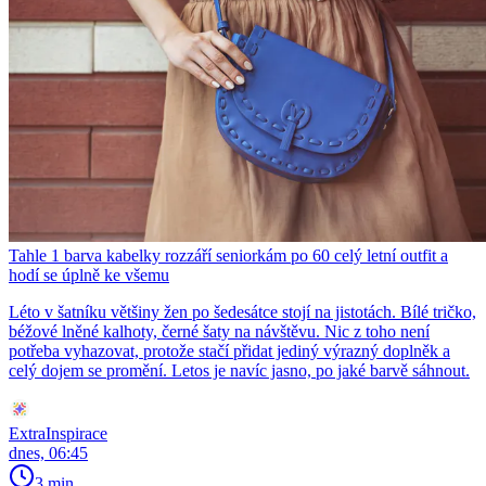
Tahle 1 barva kabelky rozzáří seniorkám po 60 celý letní outfit a
hodí se úplně ke všemu
Léto v šatníku většiny žen po šedesátce stojí na jistotách. Bílé tričko,
béžové lněné kalhoty, černé šaty na návštěvu. Nic z toho není
potřeba vyhazovat, protože stačí přidat jediný výrazný doplněk a
celý dojem se promění. Letos je navíc jasno, po jaké barvě sáhnout.
ExtraInspirace
dnes, 06:45
3 min