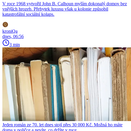
V roce 1968 vytvořil John B. Calhoun myším dokonalý domov bez
vnějších hrozeb. Přebytek luxusu však u kolonie způsobil
katastrofální sociální kolaps.
kroniQa
dnes, 06:56
3 min
Jeden román ze 70. let dnes stojí přes 30 000 Kč. Možná ho máte
doma v poličce a nevíte, co držíte v ruce