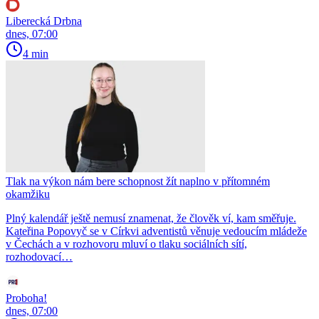
Liberecká Drbna
dnes, 07:00
4 min
Tlak na výkon nám bere schopnost žít naplno v přítomném
okamžiku
Plný kalendář ještě nemusí znamenat, že člověk ví, kam směřuje.
Kateřina Popovyč se v Církvi adventistů věnuje vedoucím mládeže
v Čechách a v rozhovoru mluví o tlaku sociálních sítí,
rozhodovací…
Proboha!
dnes, 07:00