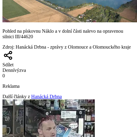
Pohled na pískovnu Náklo a v dolní části nalevo na opravenou
silnici III/44620
Zdroj
:
Hanácká Drbna - zprávy z Olomouce a Olomouckého kraje
Sdílet
Denní
výzva
0
Reklama
Další články z
Hanácká Drbna