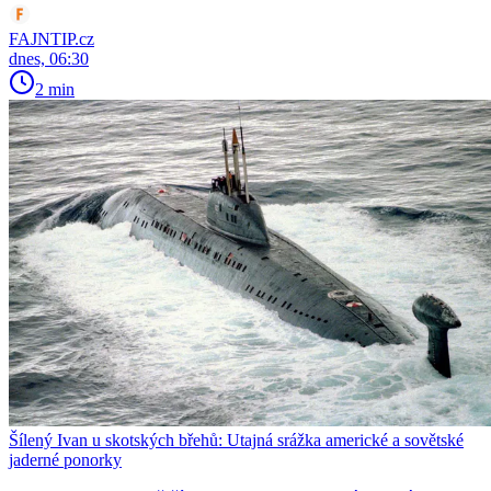
FAJNTIP.cz
dnes, 06:30
2 min
Šílený Ivan u skotských břehů: Utajná srážka americké a sovětské
jaderné ponorky