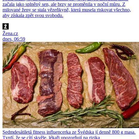
začala jako splněný sen, ale brzy se proměnila v noční můru. Z
milované ženy se stala vězeňkyně, která musela riskovat všechno,
aby získala zpět svou svobodu.
Žena.cz
dnes, 06:59
Sedmdesátiletá fitness influencerka ze Švédska jí denně 800 g masa.
Tvrdí, že se cítí skvěle, lékaři upozorňují na rizika