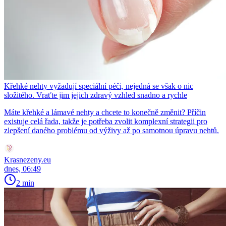
Křehké nehty vyžadují speciální péči, nejedná se však o nic
složitého. Vraťte jim jejich zdravý vzhled snadno a rychle
Máte křehké a lámavé nehty a chcete to konečně změnit? Příčin
existuje celá řada, takže je potřeba zvolit komplexní strategii pro
zlepšení daného problému od výživy až po samotnou úpravu nehtů.
Krasnezeny.eu
dnes, 06:49
2 min