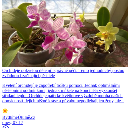
Orchideje pokvetou déle při správné péči. Tento jednoduchý postup
zvládnou i začínající pěstitelé
Kvetení orchidejí je zapotřebí trošku pomoci. Jednak optimálními
pěstebními podmínkami, jednak můžete na konci léta vyzkoušet
střídání teplot. Orchideje patří ke květinové výzdobě mnoha našich
domácností. Jejich něžné kráse a půvabu nepodléhají jen ženy, ale...
BydlímeÚtulně.cz
dnes, 07:17