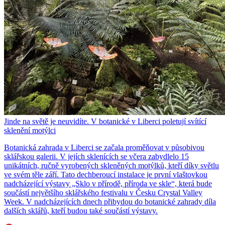
Jinde na světě je neuvidíte. V botanické v Liberci poletují svítící
sklenění motýlci
Botanická zahrada v Liberci se začala proměňovat v působivou
sklářskou galerii. V jejích sklenících se včera zabydlelo 15
unikátních, ručně vyrobených skleněných motýlků, kteří díky světlu
ve svém těle září. Tato dechberoucí instalace je první vlaštovkou
nadcházející výstavy „Sklo v přírodě, příroda ve skle“, která bude
součástí největšího sklářského festivalu v Česku Crystal Valley
Week. V nadcházejících dnech přibydou do botanické zahrady díla
dalších sklářů, kteří budou také součástí výstavy.