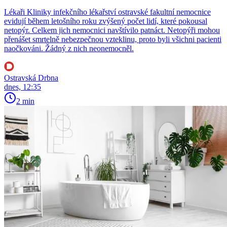
Lékaři Kliniky infekčního lékařství ostravské fakultní nemocnice
evidují během letošního roku zvýšený počet lidí, které pokousal
netopýr. Celkem jich nemocnici navštívilo patnáct. Netopýři mohou
přenášet smrtelně nebezpečnou vzteklinu, proto byli všichni pacienti
naočkováni. Žádný z nich neonemocněl.
Ostravská Drbna
dnes, 12:35
2 min