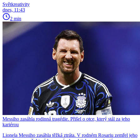
Světkreativity
dnes, 11:43
2 min
Messiho zasáhla rodinná tragédie. Přišel o otce, který stál za jeho
kariérou
Lionela Messiho zasáhla těžká ztráta. V rodném Rosariu zemřel jeho