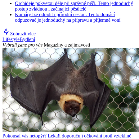
Orchideje pokvetou déle při správné péči. Tento jednoduchý
postup zvládnou i začínající pěstitelé
Komáry lze odradit i přírodní cestou. Tento domácí
odpuzovač je jednoduchý na přípravu a příjemně voní
Zobrazit více
Lifestyle
Bydlení
Vybrali jsme pro vás
Magazíny a zajímavosti
Pokousal vás netopýr? Lékaři doporučují očkování proti vzteklině