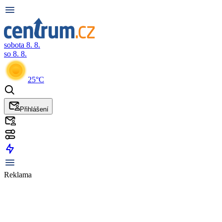
sobota 8. 8.
so 8. 8.
25°C
Přihlášení
Reklama