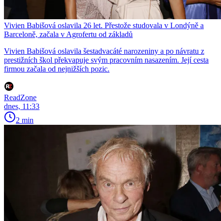
Vivien Babišová oslavila 26 let. Přestože studovala v Londýně a
Barceloně, začala v Agrofertu od základů
Vivien Babišová oslavila šestadvacáté narozeniny a po návratu z
prestižních škol překvapuje svým pracovním nasazením. Její cesta
firmou začala od nejnižších pozic.
ReadZone
dnes, 11:33
2 min