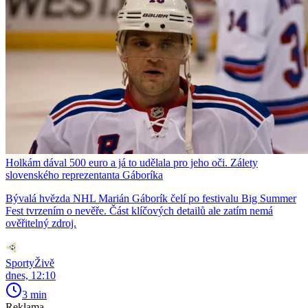
Holkám dával 500 euro a já to udělala pro jeho oči. Zálety
slovenského reprezentanta Gáboríka
Bývalá hvězda NHL Marián Gáborík čelí po festivalu Big Summer
Fest tvrzením o nevěře. Část klíčových detailů ale zatím nemá
ověřitelný zdroj.
SportyŽivě
dnes, 12:10
3 min
Reklama