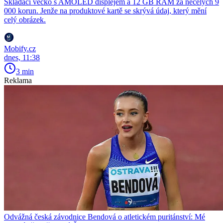
Skládací véčko s AMOLED displejem a 12 GB RAM za necelých 9
000 korun. Jenže na produktové kartě se skrývá údaj, který mění
celý obrázek.
Mobify.cz
dnes, 11:38
3 min
Reklama
Odvážná česká závodnice Bendová o atletickém puritánství: Mé