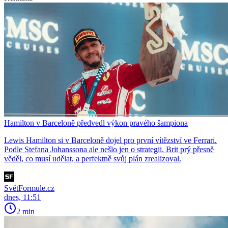
Hamilton v Barceloně předvedl výkon pravého šampiona
Lewis Hamilton si v Barceloně dojel pro první vítězství ve Ferrari.
Podle Stefana Johanssona ale nešlo jen o strategii. Brit prý přesně
věděl, co musí udělat, a perfektně svůj plán zrealizoval.
SvětFormule.cz
dnes, 11:51
2 min