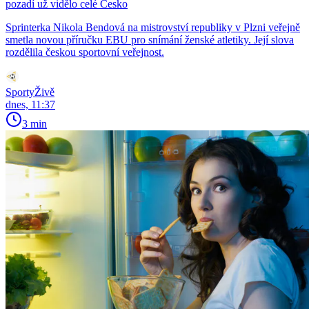
pozadí už vidělo celé Česko
Sprinterka Nikola Bendová na mistrovství republiky v Plzni veřejně
smetla novou příručku EBU pro snímání ženské atletiky. Její slova
rozdělila českou sportovní veřejnost.
SportyŽivě
dnes, 11:37
3 min