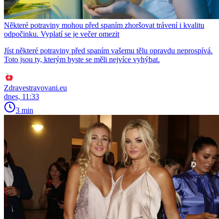
Některé potraviny mohou před spaním zhoršovat trávení i kvalitu
odpočinku. Vyplatí se je večer omezit
Jíst některé potraviny před spaním vašemu tělu opravdu neprospívá.
Toto jsou ty, kterým byste se měli nejvíce vyhýbat.
Zdravestravovani.eu
dnes, 11:33
3 min