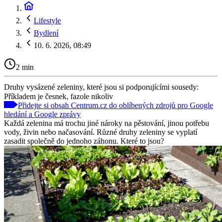
Lifestyle
Bydlení
10. 6. 2026, 08:49
2 min
Druhy vysázené zeleniny, které jsou si podporujícími sousedy:
Příkladem je česnek, fazole nikoliv
Přidejte si obsah Centrum.cz do oblíbených zdrojů pro Google
hledání a Google zprávy
Každá zelenina má trochu jiné nároky na pěstování, jinou potřebu
vody, živin nebo načasování. Různé druhy zeleniny se vyplatí
zasadit společně do jednoho záhonu. Které to jsou?