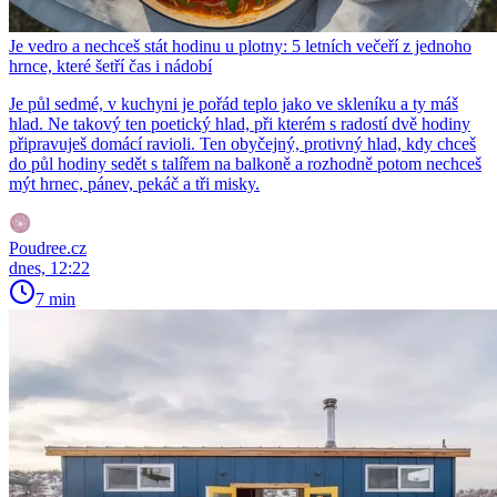
Je vedro a nechceš stát hodinu u plotny: 5 letních večeří z jednoho
hrnce, které šetří čas i nádobí
Je půl sedmé, v kuchyni je pořád teplo jako ve skleníku a ty máš
hlad. Ne takový ten poetický hlad, při kterém s radostí dvě hodiny
připravuješ domácí ravioli. Ten obyčejný, protivný hlad, kdy chceš
do půl hodiny sedět s talířem na balkoně a rozhodně potom nechceš
mýt hrnec, pánev, pekáč a tři misky.
Poudree.cz
dnes, 12:22
7 min