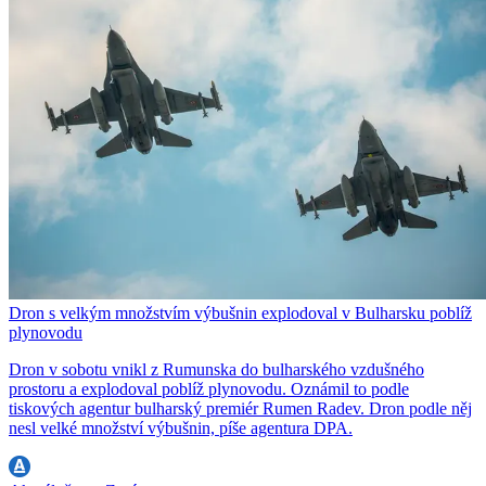
Dron s velkým množstvím výbušnin explodoval v Bulharsku poblíž
plynovodu
Dron v sobotu vnikl z Rumunska do bulharského vzdušného
prostoru a explodoval poblíž plynovodu. Oznámil to podle
tiskových agentur bulharský premiér Rumen Radev. Dron podle něj
nesl velké množství výbušnin, píše agentura DPA.