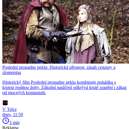
Poslední propadne peklu: Historická přesnost, zásah cenzury a
zlomenina
Historický film Poslední propadne peklu kombinuje pohádku s
krutou realitou doby. Zákulisí natáčení odkrývá kruté zranění i zákaz
od mocných komunistů.
V Telce
dnes, 11:59
3 min
Reklama