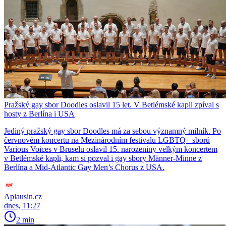
Pražský gay sbor Doodles oslavil 15 let. V Betlémské kapli zpíval s
hosty z Berlína i USA
Jediný pražský gay sbor Doodles má za sebou významný milník. Po
červnovém koncertu na Mezinárodním festivalu LGBTQ+ sborů
Various Voices v Bruselu oslavil 15. narozeniny velkým koncertem
v Betlémské kapli, kam si pozval i gay sbory Männer-Minne z
Berlína a Mid-Atlantic Gay Men’s Chorus z USA.
Aplausin.cz
dnes, 11:27
2 min