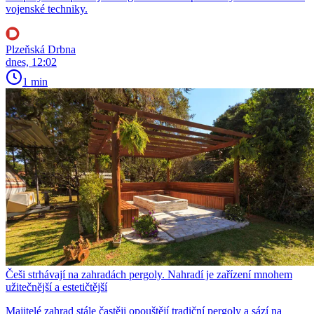
vojenské techniky.
Plzeňská Drbna
dnes, 12:02
1 min
Češi strhávají na zahradách pergoly. Nahradí je zařízení mnohem
užitečnější a estetičtější
Majitelé zahrad stále častěji opouštějí tradiční pergoly a sází na