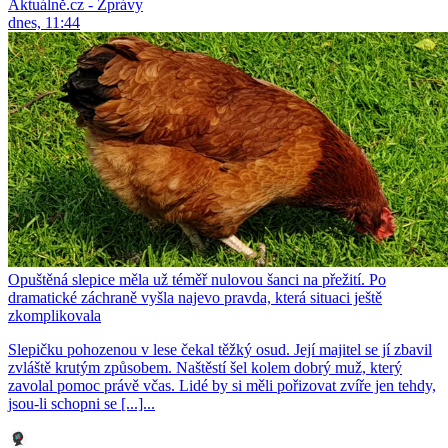
Aktuálně.cz - Zprávy
dnes, 11:44
Opuštěná slepice měla už téměř nulovou šanci na přežití. Po
dramatické záchraně vyšla najevo pravda, která situaci ještě
zkomplikovala
Slepičku pohozenou v lese čekal těžký osud. Její majitel se jí zbavil
zvláště krutým způsobem. Naštěstí šel kolem dobrý muž, který
zavolal pomoc právě včas. Lidé by si měli pořizovat zvíře jen tehdy,
jsou-li schopni se [...]...