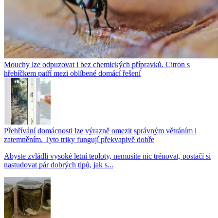
Mouchy lze odpuzovat i bez chemických přípravků. Citron s
hřebíčkem patří mezi oblíbené domácí řešení
Přehřívání domácnosti lze výrazně omezit správným větráním i
zatemněním. Tyto triky fungují překvapivě dobře
Abyste zvládli vysoké letní teploty, nemusíte nic trénovat, postačí si
nastudovat pár dobrých tipů, jak s...