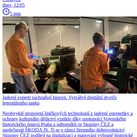
dnes, 12:05
5 min
Jaderní experti zachraňují historii. Vytvářejí digitální dvojče
legendárního tanku
Neobvyklé propojení špičkových technologií z jaderné energetiky a
ochrany kulturního dědictví vzniklo díky spolupráci Vojenského
historického ústavu Praha a odborníků ze Skupiny ČEZ a
společnosti ŠKODA JS. Ti se v rámci firemního dobrovolnictví
Skupiny ČEZ podílejí na digitalizaci a mapování vybrané historické