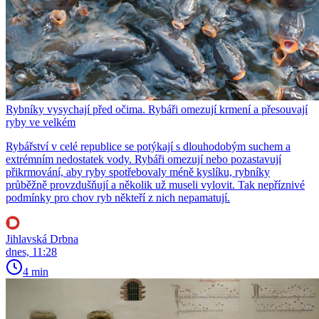
Rybníky vysychají před očima. Rybáři omezují krmení a přesouvají
ryby ve velkém
Rybářství v celé republice se potýkají s dlouhodobým suchem a
extrémním nedostatek vody. Rybáři omezují nebo pozastavují
přikrmování, aby ryby spotřebovaly méně kyslíku, rybníky
průběžně provzdušňují a několik už museli vylovit. Tak nepříznivé
podmínky pro chov ryb někteří z nich nepamatují.
Jihlavská Drbna
dnes, 11:28
4 min