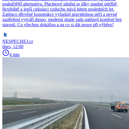
praktičtější alternativu. Plachtové stínění se díky snadné údržbě,
flexibilitě a lepší cirkulaci vzduchu stává hitem posledních let.
Zatímco dřevěné konstrukce vyžadují pravidelnou péči a pevné
zastřešení vytváří dusno, moderní shade sails nabízejí komfort bez
starostí. Co všechno dokážou a na co si dát pozor při výběru?
NESPECHEJ.cz
dnes, 12:00
4 min