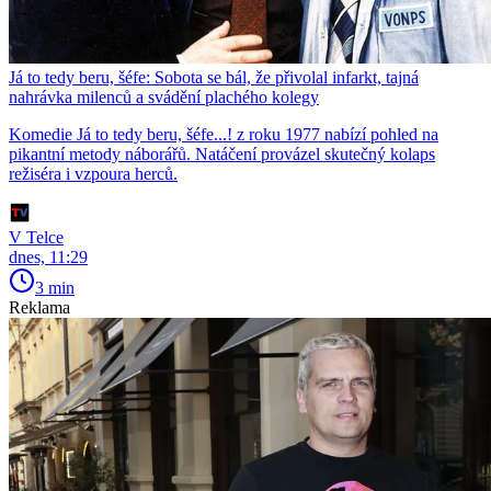
Já to tedy beru, šéfe: Sobota se bál, že přivolal infarkt, tajná
nahrávka milenců a svádění plachého kolegy
Komedie Já to tedy beru, šéfe...! z roku 1977 nabízí pohled na
pikantní metody náborářů. Natáčení provázel skutečný kolaps
režiséra i vzpoura herců.
V Telce
dnes, 11:29
3 min
Reklama