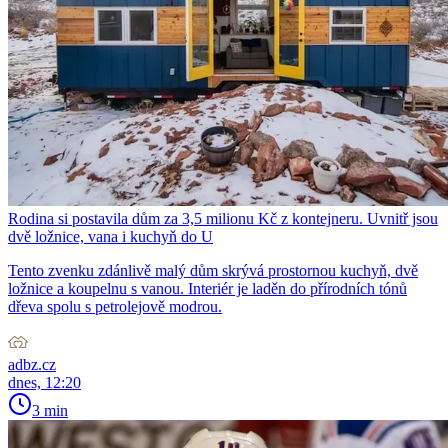
Rodina si postavila dům za 3,5 milionu Kč z kontejneru. Uvnitř jsou
dvě ložnice, vana i kuchyň do U
Tento zvenku zdánlivě malý dům skrývá prostornou kuchyň, dvě
ložnice a koupelnu s vanou. Interiér je laděn do přírodních tónů
dřeva spolu s petrolejově modrou.
adbz.cz
dnes, 12:20
3 min