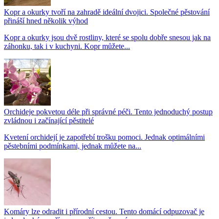
Kopr a okurky tvoří na zahradě ideální dvojici. Společné pěstování
přináší hned několik výhod
Kopr a okurky jsou dvě rostliny, které se spolu dobře snesou jak na
záhonku, tak i v kuchyni. Kopr můžete...
Orchideje pokvetou déle při správné péči. Tento jednoduchý postup
zvládnou i začínající pěstitelé
Kvetení orchidejí je zapotřebí trošku pomoci. Jednak optimálními
pěstebními podmínkami, jednak můžete na...
Komáry lze odradit i přírodní cestou. Tento domácí odpuzovač je