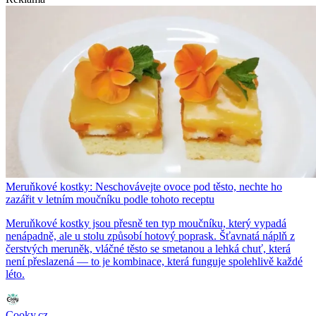
Meruňkové kostky: Neschovávejte ovoce pod těsto, nechte ho
zazářit v letním moučníku podle tohoto receptu
Meruňkové kostky jsou přesně ten typ moučníku, který vypadá
nenápadně, ale u stolu způsobí hotový poprask. Šťavnatá náplň z
čerstvých meruněk, vláčné těsto se smetanou a lehká chuť, která
není přeslazená — to je kombinace, která funguje spolehlivě každé
léto.
Cooky.cz