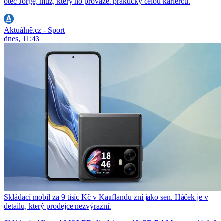
otec Jorge, muž, který ho provázel prakticky celou kariérou.
Aktuálně.cz - Sport
dnes, 11:43
Skládací mobil za 9 tisíc Kč v Kauflandu zní jako sen. Háček je v
detailu, který prodejce nezvýraznil