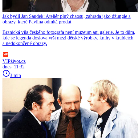
Jak bydlí Jan Saudek: Ateliér plný chaosu, zahrada jako džungle a
obrazy, které Pavlína odmítá prodat
Branická vila českého fotografa není muzeum ani galerie. Je to dům,
kde se legenda doslova vrší mezi dětské výrobky, knihy v krabicích
a nedokončené obrazy.
VIPživot.cz
dnes, 11:32
3 min