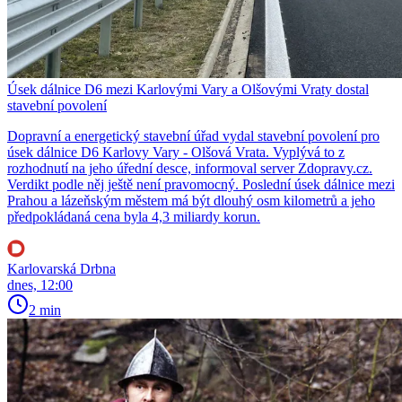
Úsek dálnice D6 mezi Karlovými Vary a Olšovými Vraty dostal
stavební povolení
Dopravní a energetický stavební úřad vydal stavební povolení pro
úsek dálnice D6 Karlovy Vary - Olšová Vrata. Vyplývá to z
rozhodnutí na jeho úřední desce, informoval server Zdopravy.cz.
Verdikt podle něj ještě není pravomocný. Poslední úsek dálnice mezi
Prahou a lázeňským městem má být dlouhý osm kilometrů a jeho
předpokládaná cena byla 4,3 miliardy korun.
Karlovarská Drbna
dnes, 12:00
2 min