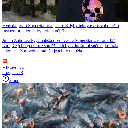
Hvězda první SuperStar má jasno: Kdyby tehdy existoval dnešní
Instagram, internet by kolem něj šílel
Julián Záhorovský, finalista první české SuperStar z roku 2004,
tvrdí, že jeho generace soutěžících by s dnešními sítěmi „bourala
internet“. Zároveň je rád, že je tehdy neměla.
VIPživot.cz
dnes, 11:28
3 min