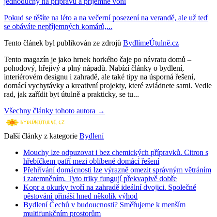
jednoduchý na přípravu a příjemně voní
Pokud se těšíte na léto a na večerní posezení na verandě, ale už teď
se obáváte nepříjemných komárů,...
Tento článek byl publikován ze zdrojů
BydlímeÚtulně.cz
Tento magazín je jako hrnek horkého čaje po návratu domů –
pohodový, hřejivý a plný nápadů. Nabízí články o bydlení,
interiérovém designu i zahradě, ale také tipy na úsporná řešení,
domácí vychytávky a kreativní projekty, které zvládnete sami. Vedle
rad, jak zařídit byt útulně a prakticky, se tu...
Všechny články tohoto autora →
Další články z kategorie
Bydlení
Mouchy lze odpuzovat i bez chemických přípravků. Citron s
hřebíčkem patří mezi oblíbené domácí řešení
Přehřívání domácnosti lze výrazně omezit správným větráním
i zatemněním. Tyto triky fungují překvapivě dobře
Kopr a okurky tvoří na zahradě ideální dvojici. Společné
pěstování přináší hned několik výhod
Bydlení Čechů v budoucnosti? Směřujeme k menším
multifunkčním prostorům