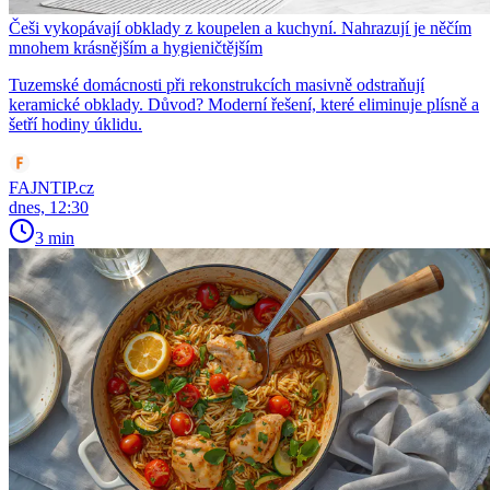
Češi vykopávají obklady z koupelen a kuchyní. Nahrazují je něčím
mnohem krásnějším a hygieničtějším
Tuzemské domácnosti při rekonstrukcích masivně odstraňují
keramické obklady. Důvod? Moderní řešení, které eliminuje plísně a
šetří hodiny úklidu.
FAJNTIP.cz
dnes, 12:30
3 min