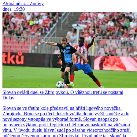
Aktuálně.cz - Zprávy
dnes, 19:30
Slovan ovládl duel se Zbrojovkou. O vítěznou trefu se postaral
Dulay
Slovan se ve třetím kole představil na hřišti ligového nováčka.
Zbrojovka Brno se po třech letech vrátila do nejvyšší soutěže a do
nové sezony vstoupila ve výborné formě. Slovan naopak po
bojovném výkonu proti Teplicím chtěl znovu naskočit na vítěznou
vlnu. V úvodu duelu hlavní sudí po zásahu videorozhodčího zrušil
udělenou červenou kartu pro Zbrojovku. První půle tak skončila