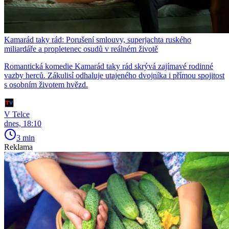
Kamarád taky rád: Porušení smlouvy, superjachta ruského
miliardáře a propletenec osudů v reálném životě
Romantická komedie Kamarád taky rád skrývá zajímavé rodinné
vazby herců. Zákulisí odhaluje utajeného dvojníka i přímou spojitost
s osobním životem hvězd.
V Telce
dnes, 18:10
3 min
Reklama