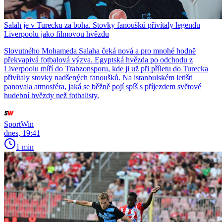
Salah je v Turecku za boha. Stovky fanoušků přivítaly legendu
Liverpoolu jako filmovou hvězdu
Slovutného Mohameda Salaha čeká nová a pro mnohé hodně
překvapivá fotbalová výzva. Egyptská hvězda po odchodu z
Liverpoolu míří do Trabzonsporu, kde ji už při příletu do Turecka
přivítaly stovky nadšených fanoušků. Na istanbulském letišti
panovala atmosféra, jaká se běžně pojí spíš s příjezdem světové
hudební hvězdy než fotbalisty.
SportWin
dnes, 19:41
1 min