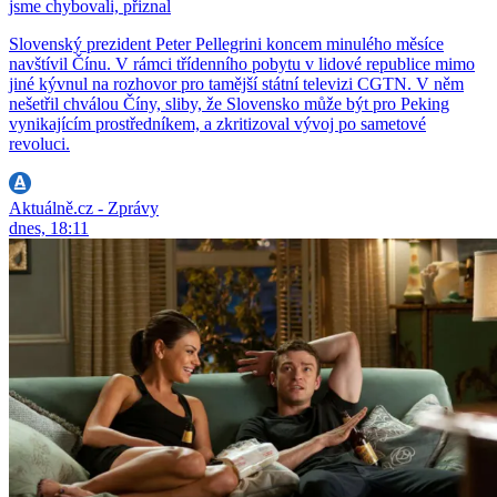
jsme chybovali, přiznal
Slovenský prezident Peter Pellegrini koncem minulého měsíce
navštívil Čínu. V rámci třídenního pobytu v lidové republice mimo
jiné kývnul na rozhovor pro tamější státní televizi CGTN. V něm
nešetřil chválou Číny, sliby, že Slovensko může být pro Peking
vynikajícím prostředníkem, a zkritizoval vývoj po sametové
revoluci.
Aktuálně.cz - Zprávy
dnes, 18:11