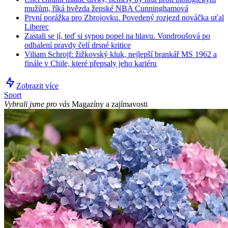
mužům, říká hvězda ženské NBA Cunninghamová
První porážka pro Zbrojovku. Povedený rozjezd nováčka uťal
Liberec
Zastali se jí, teď si sypou popel na hlavu. Vondroušová po
odhalení pravdy čelí drsné kritice
Viliam Schrojf: žižkovský kluk, nejlepší brankář MS 1962 a
finále v Chile, které přepsaly jeho kariéru
Zobrazit více
Sport
Vybrali jsme pro vás
Magazíny a zajímavosti