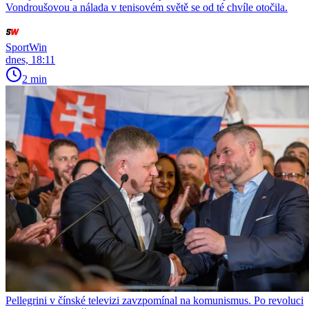
Vondroušovou a nálada v tenisovém světě se od té chvíle otočila.
SportWin
dnes, 18:11
2 min
Pellegrini v čínské televizi zavzpomínal na komunismus. Po revoluci