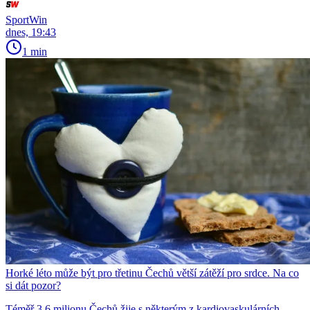
SportWin
dnes, 19:43
1 min
Horké léto může být pro třetinu Čechů větší zátěží pro srdce. Na co
si dát pozor?
Téměř 3,6 milionu Čechů žije s některým z kardiovaskulárních