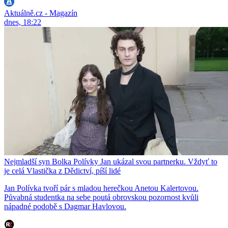
Aktuálně.cz - Magazín
dnes, 18:22
Nejmladší syn Bolka Polívky Jan ukázal svou partnerku. Vždyť to
je celá Vlastička z Dědictví, píší lidé
Jan Polívka tvoří pár s mladou herečkou Anetou Kalertovou.
Půvabná studentka na sebe poutá obrovskou pozornost kvůli
nápadné podobě s Dagmar Havlovou.