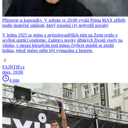
Připravte si kapesníky. V sobotu ve 20:00 vysílá Prima MAX příběh
podle skutečné události, který rozseká i ty nejtvrdší povahy
V lednu 1925 se jedno z nejizolovanějších míst na Zemi ocitlo v
sevření smrtící epidemie. Zatímco stovky dětských životů visely na
vlásku, v mrazu klesajícím pod minus čtyřicet stupňů se zrodil
hrdina, jehož jméno mělo být vymazáno z historie.
FAJNTIP.cz
dnes, 19:00
4 min