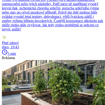
onemocnění nebo jejich následky. Patří mezi ně například vysoký
krevní tlak, ischemická choroba srdeční, porucha srdečního rytmu
nebo stav po cévní mozkové příhodě. Právě tito lidé mohou hůře
zvládat vysoké letní teploty, dehydrataci, větší fyzickou zátěž i
změny režimu během dovolených. Častější konzumace alkoholu pak
může riziko dále zvyšovat. Jak tedy riziko problémů se srdcem co
nejvíc snížit?
Plné zdraví
dnes, 19:43
5 min
Reklama