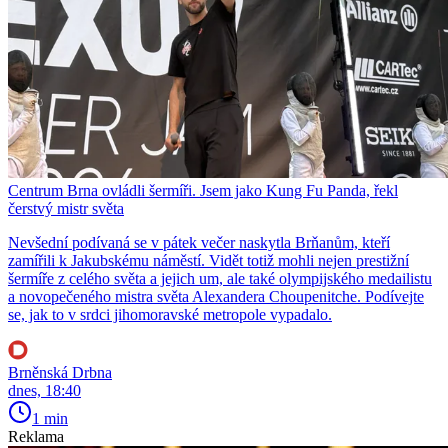
Centrum Brna ovládli šermíři. Jsem jako Kung Fu Panda, řekl
čerstvý mistr světa
Nevšední podívaná se v pátek večer naskytla Brňanům, kteří
zamířili k Jakubskému náměstí. Vidět totiž mohli nejen prestižní
šermíře z celého světa a jejich um, ale také olympijského medailistu
a novopečeného mistra světa Alexandera Choupenitche. Podívejte
se, jak to v srdci jihomoravské metropole vypadalo.
Brněnská Drbna
dnes, 18:40
1 min
Reklama