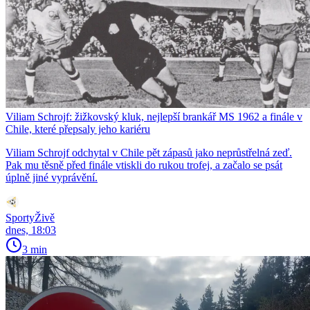
Viliam Schrojf: žižkovský kluk, nejlepší brankář MS 1962 a finále v
Chile, které přepsaly jeho kariéru
Viliam Schrojf odchytal v Chile pět zápasů jako neprůstřelná zeď.
Pak mu těsně před finále vtiskli do rukou trofej, a začalo se psát
úplně jiné vyprávění.
SportyŽivě
dnes, 18:03
3 min