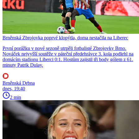
Brněnská Zbrojovka poprvé klopýtla, doma nestačila na Liberec
První porážku v nové sezoně utrpěli fotbalisté Zbrojovky Brno.
Nováček nejvyšší soutěže v páteční předehrávce 3. kola podlehl na
domácím stadionu Liberci 0:1. Hostům zajistil tři body gólem z 61.
minuty Patrik Dulay.
Brněnská Drbna
dnes, 19:40
2 min