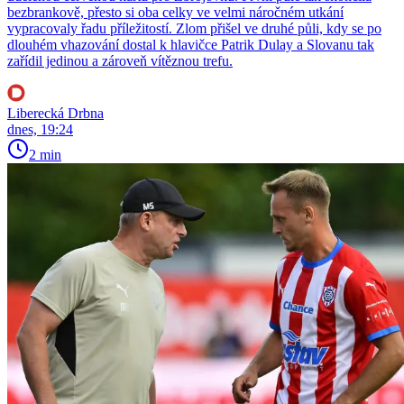
bezbrankově, přesto si oba celky ve velmi náročném utkání
vypracovaly řadu příležitostí. Zlom přišel ve druhé půli, kdy se po
dlouhém vhazování dostal k hlavičce Patrik Dulay a Slovanu tak
zařídil jedinou a zároveň vítěznou trefu.
Liberecká Drbna
dnes, 19:24
2 min