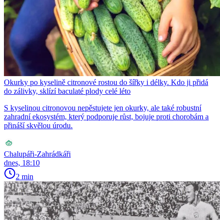
Okurky po kyselině citronové rostou do šířky i délky. Kdo ji přidá
do zálivky, sklízí baculaté plody celé léto
S kyselinou citronovou nepěstujete jen okurky, ale také robustní
zahradní ekosystém, který podporuje růst, bojuje proti chorobám a
přináší skvělou úrodu.
Chalupáři-Zahrádkáři
dnes, 18:10
2 min