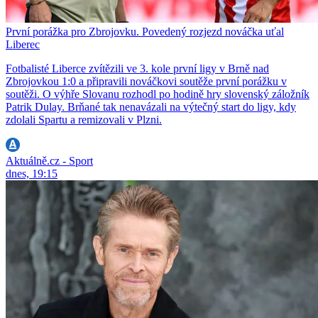
První porážka pro Zbrojovku. Povedený rozjezd nováčka uťal
Liberec
Fotbalisté Liberce zvítězili ve 3. kole první ligy v Brně nad
Zbrojovkou 1:0 a připravili nováčkovi soutěže první porážku v
soutěži. O výhře Slovanu rozhodl po hodině hry slovenský záložník
Patrik Dulay. Brňané tak nenavázali na výtečný start do ligy, kdy
zdolali Spartu a remizovali v Plzni.
Aktuálně.cz - Sport
dnes, 19:15