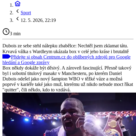
Sport
12. 5. 2026, 22:19
3 min
Dubois ze sebe strhl nálepku zbabělce: Nechtěl jsem zklamat tátu.
Krvavá válka s Wardleym ukázala box v celé jeho kráse i brutalitě
Přidejte si obsah Centrum.cz do oblíbených zdrojů pro Google
hledání a Google zprávy
Box někdy dokáže být děsivý. A zároveň fascinující. Přesně takový
byl i sobotní titulový masakr v Manchesteru, po kterém Daniel
Dubois odešel jako nový šampion WBO v těžké váze a možná
poprvé v kariéře také jako muž, kterému už nikdo nebude moct říkat
"quitter", čili někdo, kdo to vzdává.