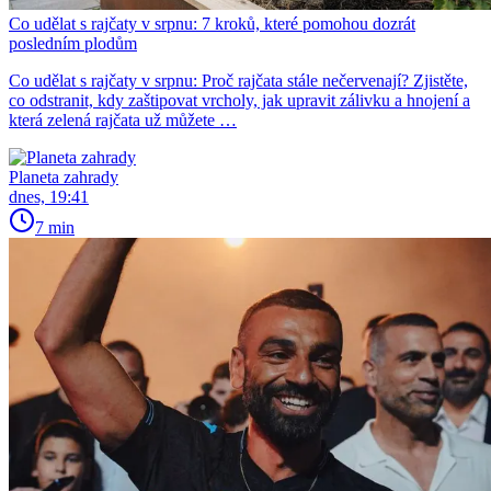
Co udělat s rajčaty v srpnu: 7 kroků, které pomohou dozrát
posledním plodům
Co udělat s rajčaty v srpnu: Proč rajčata stále nečervenají? Zjistěte,
co odstranit, kdy zaštipovat vrcholy, jak upravit zálivku a hnojení a
která zelená rajčata už můžete …
Planeta zahrady
dnes, 19:41
7 min