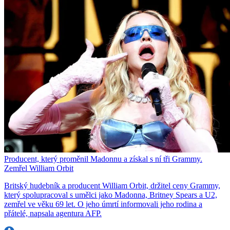
Producent, který proměnil Madonnu a získal s ní tři Grammy.
Zemřel William Orbit
Britský hudebník a producent William Orbit, držitel ceny Grammy,
který spolupracoval s umělci jako Madonna, Britney Spears a U2,
zemřel ve věku 69 let. O jeho úmrtí informovali jeho rodina a
přátelé, napsala agentura AFP.