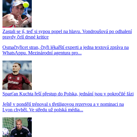
Zastali se jí, teď si sypou popel na hlavu. Vondroušová po odhalení
pravdy čelí drsné kritice
Osmačtyřicet stran, čtyři lékařští experti a jedna textová zpráva na
WhatsAppu. Mezinárodní agentura pro...
Sparťan Kuchta řeší přestup do Polska, jednání jsou v pokročilé fázi
Ještě v pondělí trénoval s třetiligovou rezervou a v nominaci na
Lyon chyběl. Ve středu už polská média...