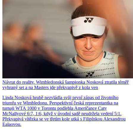
Návrat do reality. Wimbledonská šampionka Nosková ztratila téměř
vyhraný set a na Masters jde překvapivě z kola ven
Linda Nosková hrubě nezvládla svůj první zápas od životního
triumfu ve Wimbledonu. Perspektivní česká reprezentantka na
turnaji WTA 1000 v Torontu podlehla Američance Caty
McNallyové 6:7, 1:6, když v úvodní sadě neudržela vedení 5:1.
Překvapivá vítězka se ve třetím kole utká s Filipínkou Alexandrou
Ealaovou.