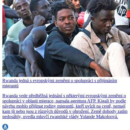
Rwanda jedná s evropskými zeměmi o spolupráci s přijímáním
migrantů
Rwanda vede předběžná jednání s některými evropskými zeměmi o
spolupráci v oblasti migrace, napsala agentura AFP. Kigali by podle
návrhu mohlo přijímat rodiny migrantů, kteří uvízli na cestě, nemají
kam jít nebo jsou z různých důvodů v ohrožení. Země dohody zatím
nedosáhly, uvedla mluvčí rwandské vlády Yolande Makoloová.