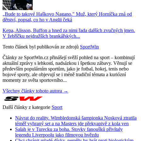
„Bude to takové Haškovo Nagano." Muž, který Horníčka zná od
dětství, popsal, co ho v Anglii čeká
Kepa, Alisson, Buffon a hned za nimi řada dalších zvučných jmen.
V žebříčku nejdražších brankářských...
Tento článek byl publikován ze zdrojů
SportWin
Články ze SportWin.cz přinášejí svěží pohled na sport – kombinují
aktuální zprávy s lehkostí, nadsázkou i špetkou zábavy. Věnují se
především populárním sportům, jako je fotbal, hokej, tenis nebo
bojové sporty, ale objevují se i méně tradiční témata a kuriózní
momenty ze světa sportovního...
Všechny články tohoto autora →
Další články z kategorie
Sport
Návrat do reality. Wimbledonská šampionka Nosková ztratila
téměř vyhraný set a na Masters jde překvapivě z kola ven
Salah je v Turecku za boha. Stovky fanoušků přivítaly
legendu Liverpoolu jako filmovou hvězdu
Chci chránit mladé dívky, neměly by hrát proti biologickým