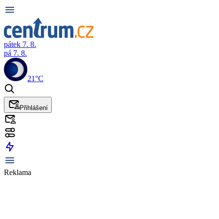
pátek 7. 8.
pá 7. 8.
21°C
Přihlášení
Reklama