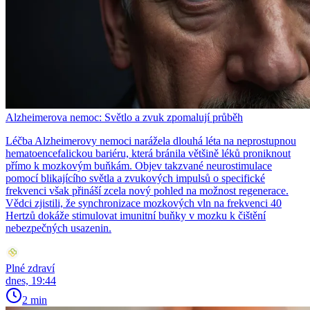
Alzheimerova nemoc: Světlo a zvuk zpomalují průběh
Léčba Alzheimerovy nemoci narážela dlouhá léta na neprostupnou
hematoencefalickou bariéru, která bránila většině léků proniknout
přímo k mozkovým buňkám. Objev takzvané neurostimulace
pomocí blikajícího světla a zvukových impulsů o specifické
frekvenci však přináší zcela nový pohled na možnost regenerace.
Vědci zjistili, že synchronizace mozkových vln na frekvenci 40
Hertzů dokáže stimulovat imunitní buňky v mozku k čištění
nebezpečných usazenin.
Plné zdraví
dnes, 19:44
2 min