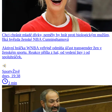
Chci chránit mladé dívky, neměly by hrát proti biologickým mužům,
říká hvězda ženské NBA Cunninghamová
Aktivní hráčka WNBA veřejně odmítla účast transgender žen v
ženském sportu. Reakce přišla z hal, od vedení ligy i od
spoluhráček.
SportyŽivě
dnes, 19:38
3 min