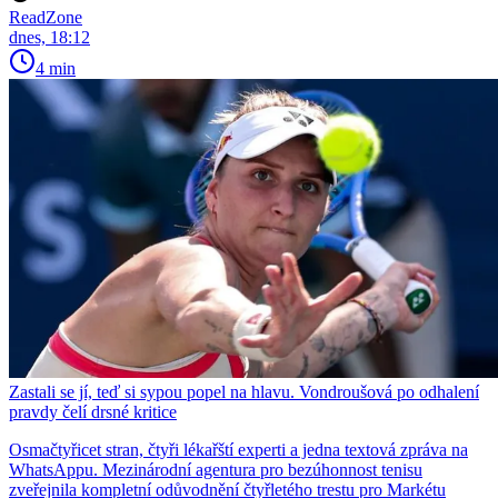
ReadZone
dnes, 18:12
4 min
Zastali se jí, teď si sypou popel na hlavu. Vondroušová po odhalení
pravdy čelí drsné kritice
Osmačtyřicet stran, čtyři lékařští experti a jedna textová zpráva na
WhatsAppu. Mezinárodní agentura pro bezúhonnost tenisu
zveřejnila kompletní odůvodnění čtyřletého trestu pro Markétu