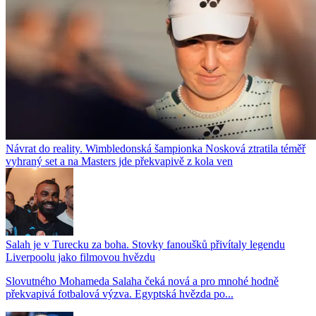
Návrat do reality. Wimbledonská šampionka Nosková ztratila téměř
vyhraný set a na Masters jde překvapivě z kola ven
Salah je v Turecku za boha. Stovky fanoušků přivítaly legendu
Liverpoolu jako filmovou hvězdu
Slovutného Mohameda Salaha čeká nová a pro mnohé hodně
překvapivá fotbalová výzva. Egyptská hvězda po...