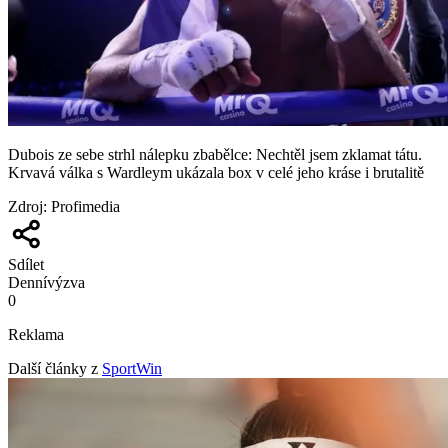
Dubois ze sebe strhl nálepku zbabělce: Nechtěl jsem zklamat tátu.
Krvavá válka s Wardleym ukázala box v celé jeho kráse i brutalitě
Zdroj
:
Profimedia
Sdílet
Denní
výzva
0
Reklama
Další články z
SportWin