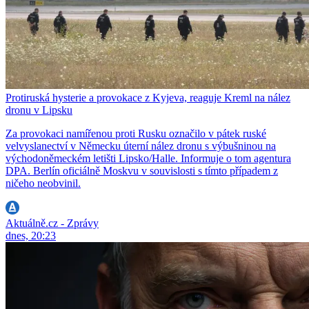
Protiruská hysterie a provokace z Kyjeva, reaguje Kreml na nález
dronu v Lipsku
Za provokaci namířenou proti Rusku označilo v pátek ruské
velvyslanectví v Německu úterní nález dronu s výbušninou na
východoněmeckém letišti Lipsko/Halle. Informuje o tom agentura
DPA. Berlín oficiálně Moskvu v souvislosti s tímto případem z
ničeho neobvinil.
Aktuálně.cz - Zprávy
dnes, 20:23