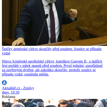
Špičky arménské církve skončily před soudem. Soudce se případu
vzdal
Hlava Arménské apoštolské církve, katolikos Garegin II., a dalších
šest prelátů v pátek stanuli před soudem. První jednání, uspořádané
za zavřenými dveřmi, ale zakrátko skončilo, protože soudce se
případu vzdal, oznámila média.
Aktuálně.cz - Zprávy
dnes, 19:30
Reklama