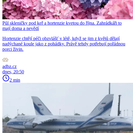
Půl skleničky pod keř a hortenzie kvetou do října. Zahrádkáři to
mají doma a nevědí
Hortenzie chtějí péči obzvlášť v létě, když se jim z květů dělají
nadýchané koule jako z pohádky. Právě tehdy potřebují pořádnou
porci živin.
adbz.cz
dnes, 20:50
2 min