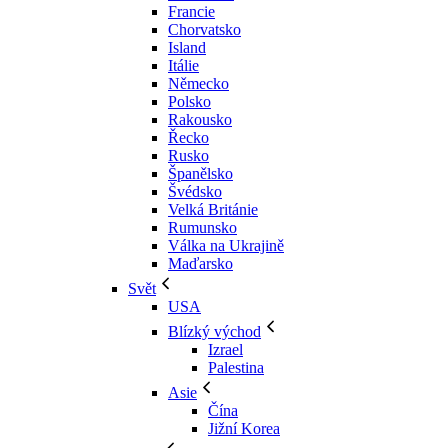
Francie
Chorvatsko
Island
Itálie
Německo
Polsko
Rakousko
Řecko
Rusko
Španělsko
Švédsko
Velká Británie
Rumunsko
Válka na Ukrajině
Maďarsko
Svět
USA
Blízký východ
Izrael
Palestina
Asie
Čína
Jižní Korea