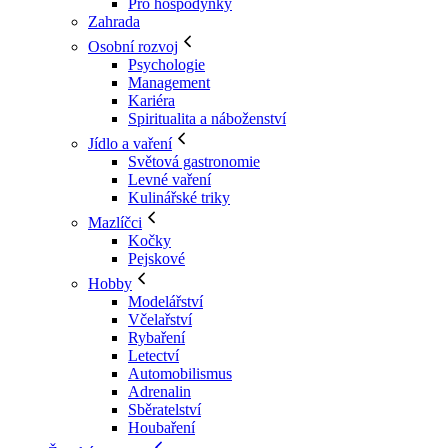
Pro hospodyňky
Zahrada
Osobní rozvoj
Psychologie
Management
Kariéra
Spiritualita a náboženství
Jídlo a vaření
Světová gastronomie
Levné vaření
Kulinářské triky
Mazlíčci
Kočky
Pejskové
Hobby
Modelářství
Včelařství
Rybaření
Letectví
Automobilismus
Adrenalin
Sběratelství
Houbaření