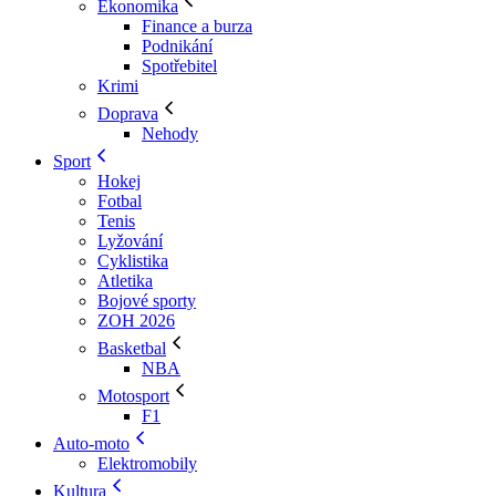
Ekonomika
Finance a burza
Podnikání
Spotřebitel
Krimi
Doprava
Nehody
Sport
Hokej
Fotbal
Tenis
Lyžování
Cyklistika
Atletika
Bojové sporty
ZOH 2026
Basketbal
NBA
Motosport
F1
Auto-moto
Elektromobily
Kultura