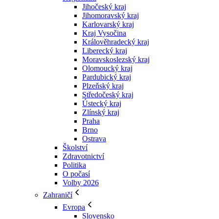
Jihočeský kraj
Jihomoravský kraj
Karlovarský kraj
Kraj Vysočina
Králověhradecký kraj
Liberecký kraj
Moravskoslezský kraj
Olomoucký kraj
Pardubický kraj
Plzeňský kraj
Středočeský kraj
Ústecký kraj
Zlínský kraj
Praha
Brno
Ostrava
Školství
Zdravotnictví
Politika
O počasí
Volby 2026
Zahraničí
Evropa
Slovensko