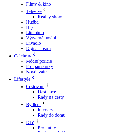
Filmy & kino
Televize
Reality show
Hudba
Hry
Literatura
Výtvarné umění
Divadlo
Digi a stream
Celebrity
Módní policie
Pro pamětníky
Nové tváře
Lifestyle
Cestování
Destinace
Rady na cesty
Bydlení
Interiery
Rady do domu
DIY
Pro kutily