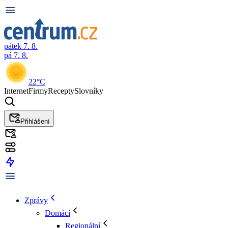
pátek 7. 8.
pá 7. 8.
22°C
Internet
Firmy
Recepty
Slovníky
Přihlášení
Zprávy
Domácí
Regionální