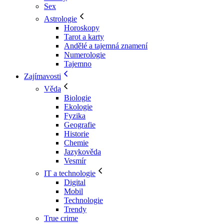
Sex
Astrologie
Horoskopy
Tarot a karty
Andělé a tajemná znamení
Numerologie
Tajemno
Zajímavosti
Věda
Biologie
Ekologie
Fyzika
Geografie
Historie
Chemie
Jazykověda
Vesmír
IT a technologie
Digital
Mobil
Technologie
Trendy
True crime