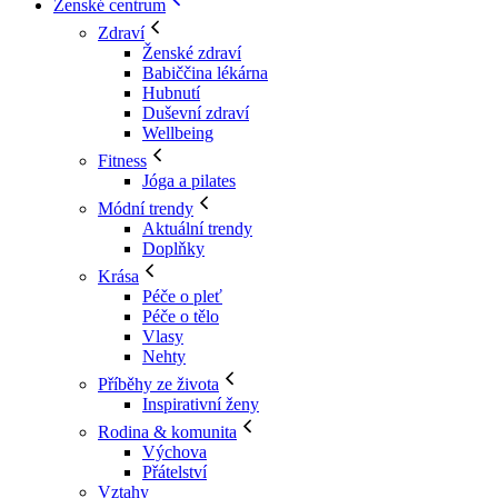
Ženské centrum
Zdraví
Ženské zdraví
Babiččina lékárna
Hubnutí
Duševní zdraví
Wellbeing
Fitness
Jóga a pilates
Módní trendy
Aktuální trendy
Doplňky
Krása
Péče o pleť
Péče o tělo
Vlasy
Nehty
Příběhy ze života
Inspirativní ženy
Rodina & komunita
Výchova
Přátelství
Vztahy