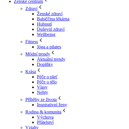
Ženské centrum
Zdraví
Ženské zdraví
Babiččina lékárna
Hubnutí
Duševní zdraví
Wellbeing
Fitness
Jóga a pilates
Módní trendy
Aktuální trendy
Doplňky
Krása
Péče o pleť
Péče o tělo
Vlasy
Nehty
Příběhy ze života
Inspirativní ženy
Rodina & komunita
Výchova
Přátelství
Vztahy