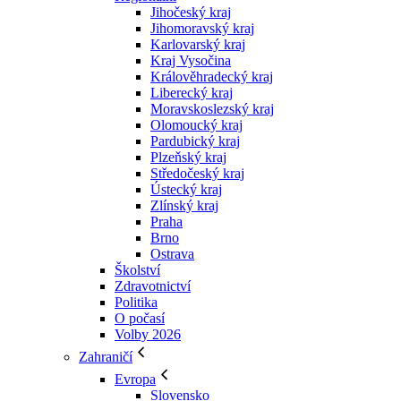
Jihočeský kraj
Jihomoravský kraj
Karlovarský kraj
Kraj Vysočina
Králověhradecký kraj
Liberecký kraj
Moravskoslezský kraj
Olomoucký kraj
Pardubický kraj
Plzeňský kraj
Středočeský kraj
Ústecký kraj
Zlínský kraj
Praha
Brno
Ostrava
Školství
Zdravotnictví
Politika
O počasí
Volby 2026
Zahraničí
Evropa
Slovensko