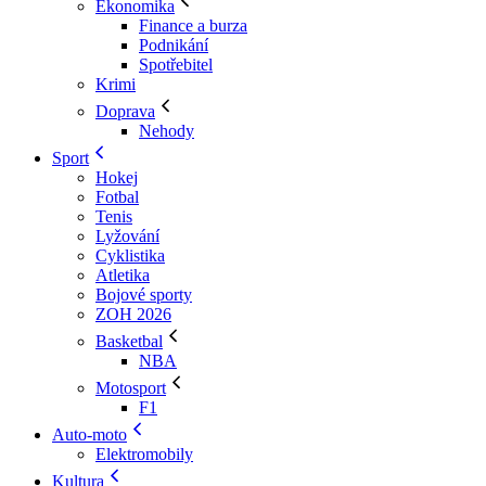
Ekonomika
Finance a burza
Podnikání
Spotřebitel
Krimi
Doprava
Nehody
Sport
Hokej
Fotbal
Tenis
Lyžování
Cyklistika
Atletika
Bojové sporty
ZOH 2026
Basketbal
NBA
Motosport
F1
Auto-moto
Elektromobily
Kultura