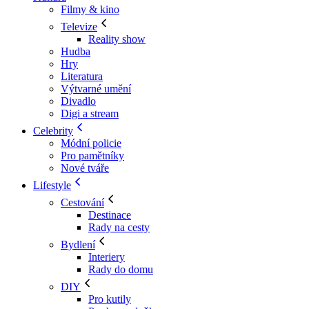
Filmy & kino
Televize
Reality show
Hudba
Hry
Literatura
Výtvarné umění
Divadlo
Digi a stream
Celebrity
Módní policie
Pro pamětníky
Nové tváře
Lifestyle
Cestování
Destinace
Rady na cesty
Bydlení
Interiery
Rady do domu
DIY
Pro kutily