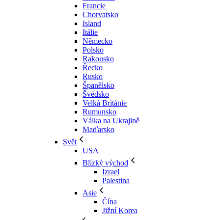
Francie
Chorvatsko
Island
Itálie
Německo
Polsko
Rakousko
Řecko
Rusko
Španělsko
Švédsko
Velká Británie
Rumunsko
Válka na Ukrajině
Maďarsko
Svět
USA
Blízký východ
Izrael
Palestina
Asie
Čína
Jižní Korea