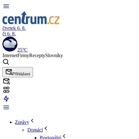
čtvrtek 6. 8.
čt 6. 8.
25°C
Internet
Firmy
Recepty
Slovníky
Přihlášení
Zprávy
Domácí
Regionální