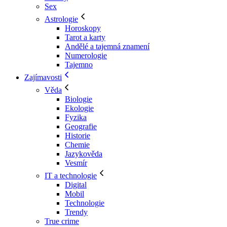
Sex
Astrologie
Horoskopy
Tarot a karty
Andělé a tajemná znamení
Numerologie
Tajemno
Zajímavosti
Věda
Biologie
Ekologie
Fyzika
Geografie
Historie
Chemie
Jazykověda
Vesmír
IT a technologie
Digital
Mobil
Technologie
Trendy
True crime