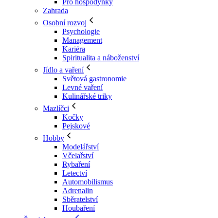
Pro hospodyňky
Zahrada
Osobní rozvoj
Psychologie
Management
Kariéra
Spiritualita a náboženství
Jídlo a vaření
Světová gastronomie
Levné vaření
Kulinářské triky
Mazlíčci
Kočky
Pejskové
Hobby
Modelářství
Včelařství
Rybaření
Letectví
Automobilismus
Adrenalin
Sběratelství
Houbaření