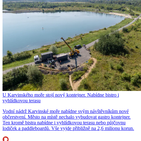
U Karvinského moře stojí nový kontejner. Nabídne bistro i
vyhlídkovou terasu
Vodní nádrž Karvinské moře nabídne svým návštěvníkům nové
občerstvení. Město na místě nechalo vybudovat gastro kontejner.
Ten kromě bistra nabídne i vyhlídkovou terasu nebo půjčovnu
lodiček a paddleboardů. Vše vyjde přibližně na 2,6 milionu korun.