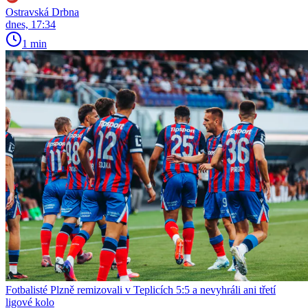
Ostravská Drbna
dnes, 17:34
1 min
Fotbalisté Plzně remizovali v Teplicích 5:5 a nevyhráli ani třetí
ligové kolo