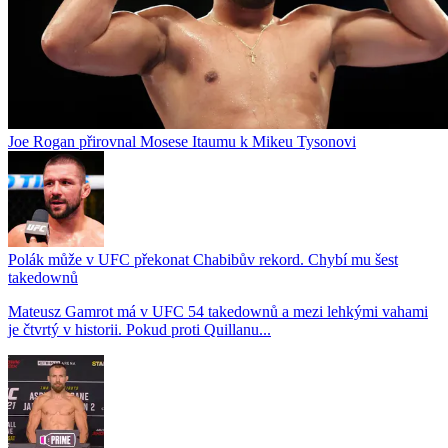
Joe Rogan přirovnal Mosese Itaumu k Mikeu Tysonovi
Polák může v UFC překonat Chabibův rekord. Chybí mu šest
takedownů
Mateusz Gamrot má v UFC 54 takedownů a mezi lehkými vahami
je čtvrtý v historii. Pokud proti Quillanu...