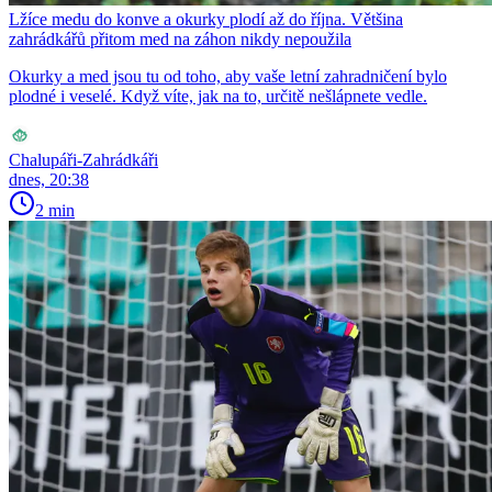
Lžíce medu do konve a okurky plodí až do října. Většina
zahrádkářů přitom med na záhon nikdy nepoužila
Okurky a med jsou tu od toho, aby vaše letní zahradničení bylo
plodné i veselé. Když víte, jak na to, určitě nešlápnete vedle.
Chalupáři-Zahrádkáři
dnes, 20:38
2 min