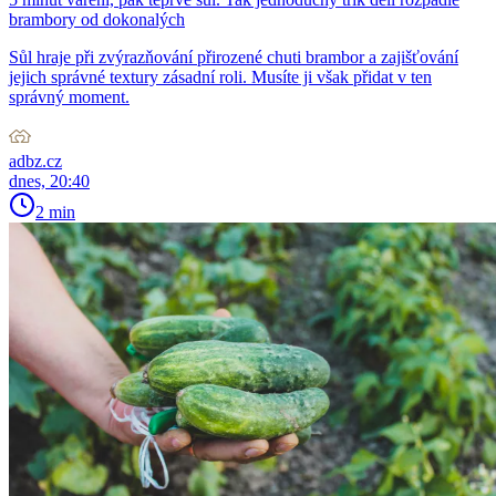
brambory od dokonalých
Sůl hraje při zvýrazňování přirozené chuti brambor a zajišťování
jejich správné textury zásadní roli. Musíte ji však přidat v ten
správný moment.
adbz.cz
dnes, 20:40
2 min