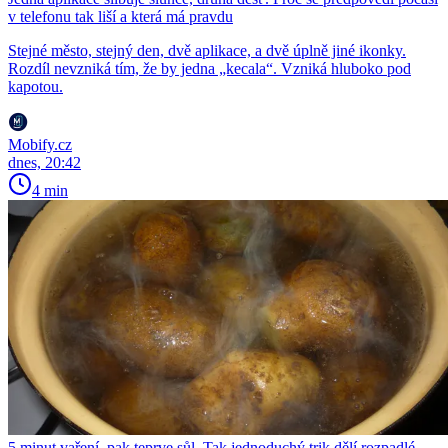
v telefonu tak liší a která má pravdu
Stejné město, stejný den, dvě aplikace, a dvě úplně jiné ikonky.
Rozdíl nevzniká tím, že by jedna „kecala“. Vzniká hluboko pod
kapotou.
Mobify.cz
dnes, 20:42
4 min
5 minut vaření, pak teprve sůl. Tak jednoduchý trik dělí rozpadlé