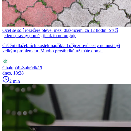
Ocet se solí rozežere plevel mezi dlaždicemi za 12 hodin. Stačí
jeden správný poměr, jinak to nefunguje
Čištění dlažebních kostek například příjezdové cesty nemusí být
velkým problémem. Mnoho prostředků už máte doma.
Chalupáři-Zahrádkáři
dnes, 18:28
2 min