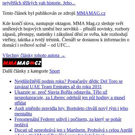
největších těžkých vah historie. Jeho...
Tento článek byl publikován ze zdrojů
MMAMAG.cz
Kde končí slova, nastupuje oktagon. MMA Mag.cz sleduje svět
smíšených bojových umění bez servítků – přináší novinky, rozbory
zápasů, přestupy, statistiky i zákulisní dění ze světa, kde rozhodují
vteřiny, taktika a tvrdý trénink. Čtenáři se dostanou k informacím o
domácí i světové scéně – od UFC...
Všechny články tohoto autora →
Další články z kategorie
Sport
Nejdůležitější podpis roku? Pogačarův dědic Del Toro se
zavázal UAE Team Emirates až do roku 2031
Ukazuje se, proč Slavia Bořila odstavila. Tělo už
nespolupracuje, za Liberec odehrál jen půl hodiny a musel
střídat
Audi změnilo pravidla hry. Bortoleto chválí nový tým i jeho
mentalitu
Fenomenální Federer udivil i počinem, za který se pohár
nedává
Ducati už neprohrává jen s Martínem. Prohrává s celou Aprilií