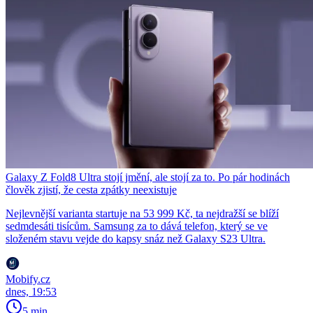
Galaxy Z Fold8 Ultra stojí jmění, ale stojí za to. Po pár hodinách
člověk zjistí, že cesta zpátky neexistuje
Nejlevnější varianta startuje na 53 999 Kč, ta nejdražší se blíží
sedmdesáti tisícům. Samsung za to dává telefon, který se ve
složeném stavu vejde do kapsy snáz než Galaxy S23 Ultra.
Mobify.cz
dnes, 19:53
5 min