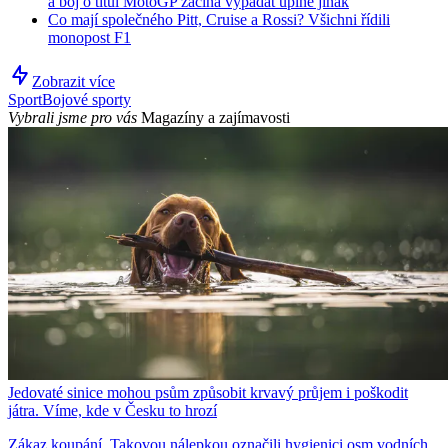
a boj o titul MotoGP začíná vypadat úplně jinak
Co mají společného Pitt, Cruise a Rossi? Všichni řídili
monopost F1
Zobrazit více
Sport
Bojové sporty
Vybrali jsme pro vás
Magazíny a zajímavosti
Jedovaté sinice mohou psům způsobit krvavý průjem i poškodit
játra. Víme, kde v Česku to hrozí
Zákaz koupání. Takovou nálepkou označili hygienici osm vodních