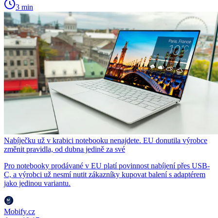
3 min
Nabíječku už v krabici notebooku nenajdete. EU donutila výrobce
změnit pravidla, od dubna jedině za své
Pro notebooky prodávané v EU platí povinnost nabíjení přes USB-
C, a výrobci už nesmí nutit zákazníky kupovat balení s adaptérem
jako jedinou variantu.
Mobify.cz