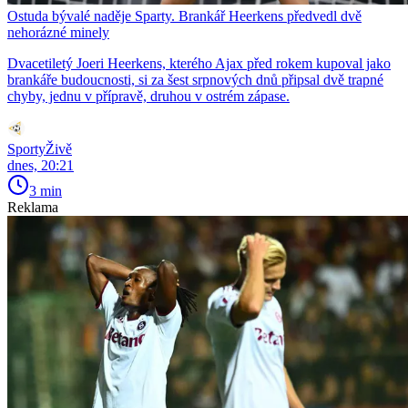
Ostuda bývalé naděje Sparty. Brankář Heerkens předvedl dvě
nehorázné minely
Dvacetiletý Joeri Heerkens, kterého Ajax před rokem kupoval jako
brankáře budoucnosti, si za šest srpnových dnů připsal dvě trapné
chyby, jednu v přípravě, druhou v ostrém zápase.
SportyŽivě
dnes, 20:21
3 min
Reklama