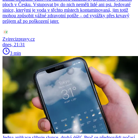
ploch v Česku. Vstupovat by do nich neměli lidé ani psi. Jedovaté
sinice, kterými je voda v těchto místech kontaminovaná, jim totiž
mohou způsobit vážné zdravotní potíže – od vyrážky přes krvavý
průjem až po poškození jater.
Zvirecizpravy.cz
dnes, 21:31
3 min
Jedna aplikace slibuje slunce, druhá déšť. Proč se předpovědi počasí