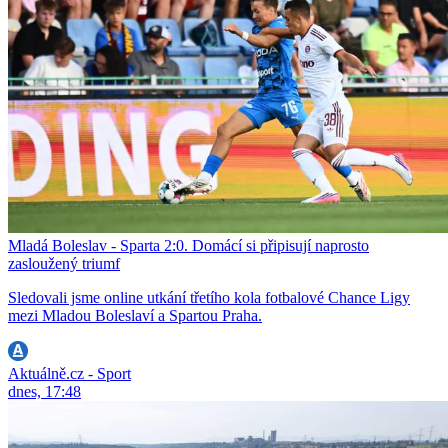
Mladá Boleslav - Sparta 2:0. Domácí si připisují naprosto
zasloužený triumf
Sledovali jsme online utkání třetího kola fotbalové Chance Ligy
mezi Mladou Boleslaví a Spartou Praha.
Aktuálně.cz - Sport
dnes, 17:48