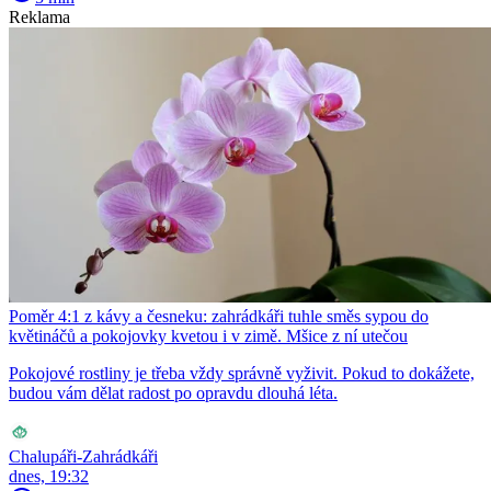
Reklama
Poměr 4:1 z kávy a česneku: zahrádkáři tuhle směs sypou do
květináčů a pokojovky kvetou i v zimě. Mšice z ní utečou
Pokojové rostliny je třeba vždy správně vyživit. Pokud to dokážete,
budou vám dělat radost po opravdu dlouhá léta.
Chalupáři-Zahrádkáři
dnes, 19:32