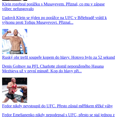
Klein rozebral porážku s Musayevem. Přiznal, co mu v zápase
vůbec nefungovalo
Ľudovít Klein se týden po porážce na UFC v Bělehradě vrátil k
výkonu proti Tofiqu Musayevovi. Přiznal...
Ruský obr trefil soupeře kopem do hlavy. Hotovo bylo za 52 sekund
Denis Goltsov na PFL Charlotte zlomil neporaženého Hasana
Mezhieva už v první minutě. Kop do hlavy při...
Fedor nikdy nevstoupil do UFC. Přesto zůstal měřítkem těžké váhy
Fedor Emelianenko nikdy nepodepsal s UFC, přesto se stal jednou z