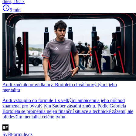
dnes, 19:17
5 min
Audi změnilo pravidla hry. Bortoleto chválí nový tým i jeho
mentalitu
Audi vstoupilo do formule 1 s velkými ambicemi a jeho příchod
znamenal pro bývalý tým Sauber zásadní změnu. Podle Gabriela
Bortoleta se proměnila nejen finanční situace a technické zázemí, ale
především mentalita celého týmu.
SvětFormule.cz