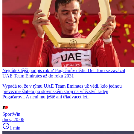
Nejdůležitější podpis roku? Pogačarův dědic Del Toro se zavázal
UAE Team Emirates až do roku 2031
Vypadá to, že v týmu UAE Team Emirates už vědí, kdo jednou
převezme štafetu po slovinském stroji na vítězství Tadeji
Pogačarovi. A není mu ještě ani třiadvacet let...
SportWin
dnes, 20:06
1 min