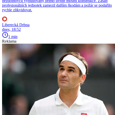
bezdomovců vybudovaný přímo uvnitř mostní konstrukce. Zásah
profesionálních jednotek zamezil dalším škodám a požár se podařilo
rychle zlikvidovat.
Liberecká Drbna
dnes, 18:52
1 min
Reklama