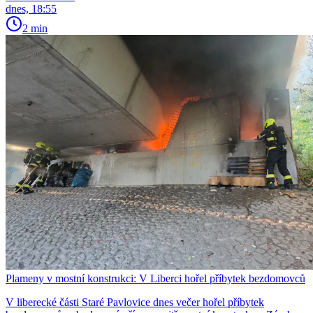
dnes, 18:55
2 min
Plameny v mostní konstrukci: V Liberci hořel příbytek bezdomovců
V liberecké části Staré Pavlovice dnes večer hořel příbytek