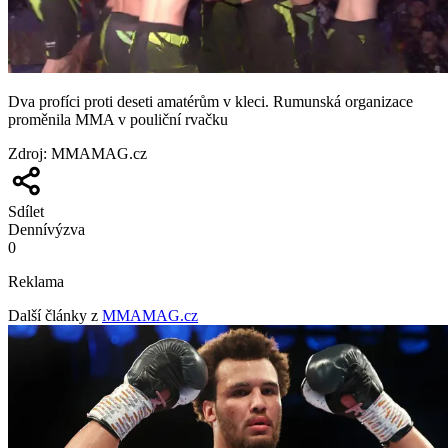
Dva profíci proti deseti amatérům v kleci. Rumunská organizace
proměnila MMA v pouliční rvačku
Zdroj
:
MMAMAG.cz
Sdílet
Denní
výzva
0
Reklama
Další články z
MMAMAG.cz