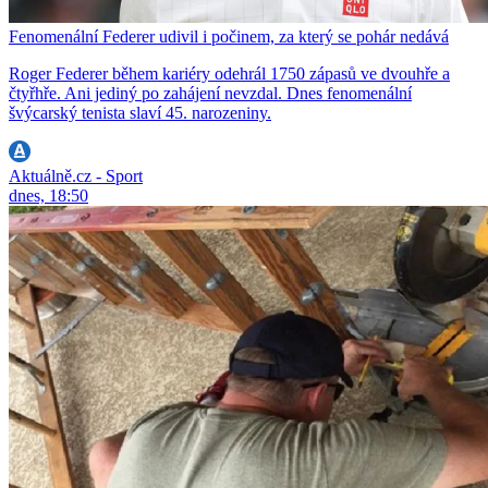
Fenomenální Federer udivil i počinem, za který se pohár nedává
Roger Federer během kariéry odehrál 1750 zápasů ve dvouhře a
čtyřhře. Ani jediný po zahájení nevzdal. Dnes fenomenální
švýcarský tenista slaví 45. narozeniny.
Aktuálně.cz - Sport
dnes, 18:50