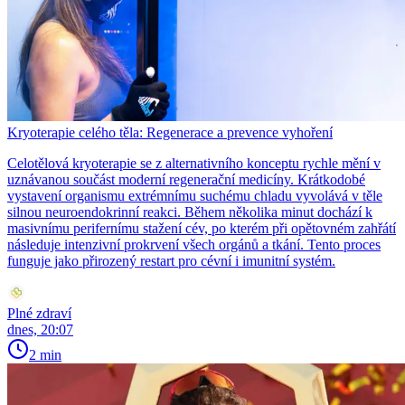
Kryoterapie celého těla: Regenerace a prevence vyhoření
Celotělová kryoterapie se z alternativního konceptu rychle mění v
uznávanou součást moderní regenerační medicíny. Krátkodobé
vystavení organismu extrémnímu suchému chladu vyvolává v těle
silnou neuroendokrinní reakci. Během několika minut dochází k
masivnímu perifernímu stažení cév, po kterém při opětovném zahřátí
následuje intenzivní prokrvení všech orgánů a tkání. Tento proces
funguje jako přirozený restart pro cévní i imunitní systém.
Plné zdraví
dnes, 20:07
2 min