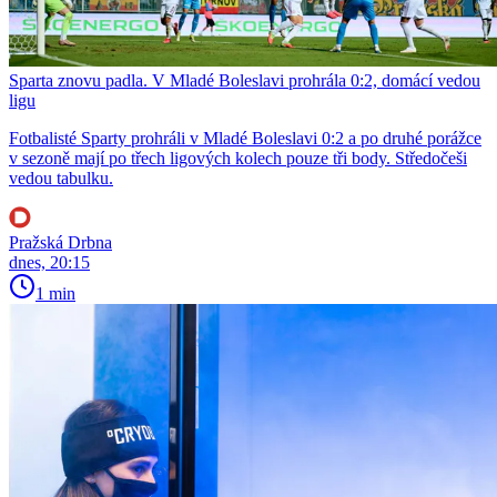
Sparta znovu padla. V Mladé Boleslavi prohrála 0:2, domácí vedou
ligu
Fotbalisté Sparty prohráli v Mladé Boleslavi 0:2 a po druhé porážce
v sezoně mají po třech ligových kolech pouze tři body. Středočeši
vedou tabulku.
Pražská Drbna
dnes, 20:15
1 min