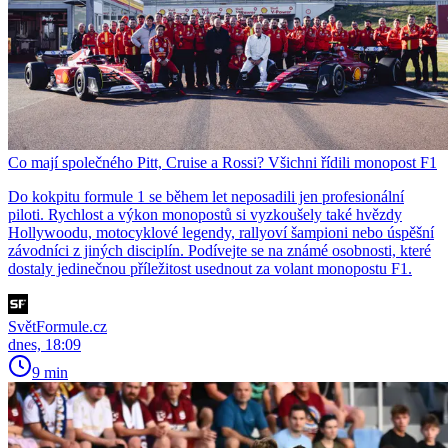
Co mají společného Pitt, Cruise a Rossi? Všichni řídili monopost F1
Do kokpitu formule 1 se během let neposadili jen profesionální
piloti. Rychlost a výkon monopostů si vyzkoušely také hvězdy
Hollywoodu, motocyklové legendy, rallyoví šampioni nebo úspěšní
závodníci z jiných disciplín. Podívejte se na známé osobnosti, které
dostaly jedinečnou příležitost usednout za volant monopostu F1.
SvětFormule.cz
dnes, 18:09
9 min