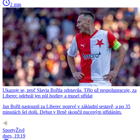
2 min
Ukazuje se, proč Slavia Bořila odstavila. Tělo už nespolupracuje, za
Liberec odehrál jen půl hodiny a musel střídat
Jan Bořil nastoupil za Liberec poprvé v základní sestavě, a po 35
minutách šel dolů. Debut v Brně skončil nuceným střídáním.
SportyŽivě
dnes, 19:19