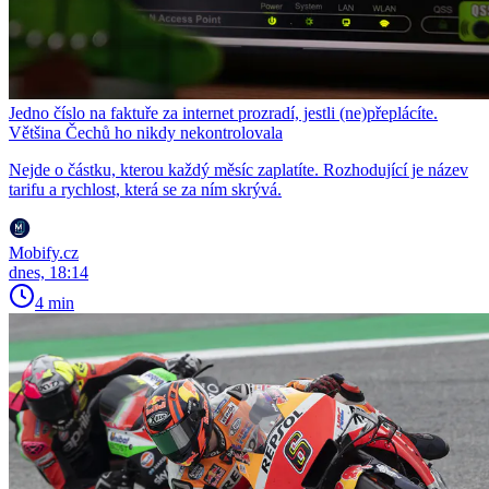
Jedno číslo na faktuře za internet prozradí, jestli (ne)přeplácíte.
Většina Čechů ho nikdy nekontrolovala
Nejde o částku, kterou každý měsíc zaplatíte. Rozhodující je název
tarifu a rychlost, která se za ním skrývá.
Mobify.cz
dnes, 18:14
4 min