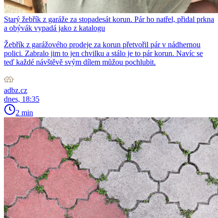
Starý žebřík z garáže za stopadesát korun. Pár ho natřel, přidal prkna
a obývák vypadá jako z katalogu
Žebřík z garážového prodeje za korun přetvořil pár v nádhernou
polici. Zabralo jim to jen chvilku a stálo je to pár korun. Navíc se
teď každé návštěvě svým dílem můžou pochlubit.
adbz.cz
dnes, 18:35
2 min