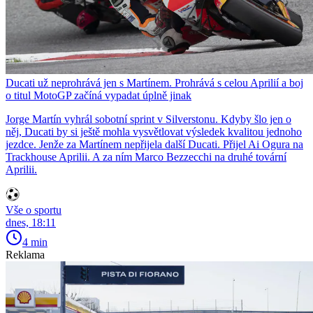
Ducati už neprohrává jen s Martínem. Prohrává s celou Aprilií a boj
o titul MotoGP začíná vypadat úplně jinak
Jorge Martín vyhrál sobotní sprint v Silverstonu. Kdyby šlo jen o
něj, Ducati by si ještě mohla vysvětlovat výsledek kvalitou jednoho
jezdce. Jenže za Martínem nepřijela další Ducati. Přijel Ai Ogura na
Trackhouse Aprilii. A za ním Marco Bezzecchi na druhé tovární
Aprilii.
Vše o sportu
dnes, 18:11
4 min
Reklama