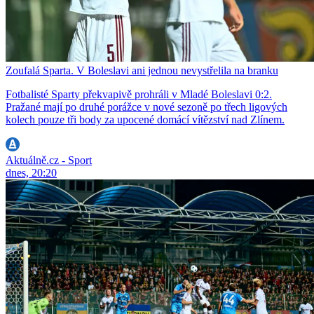
Zoufalá Sparta. V Boleslavi ani jednou nevystřelila na branku
Fotbalisté Sparty překvapivě prohráli v Mladé Boleslavi 0:2.
Pražané mají po druhé porážce v nové sezoně po třech ligových
kolech pouze tři body za upocené domácí vítězství nad Zlínem.
Aktuálně.cz - Sport
dnes, 20:20