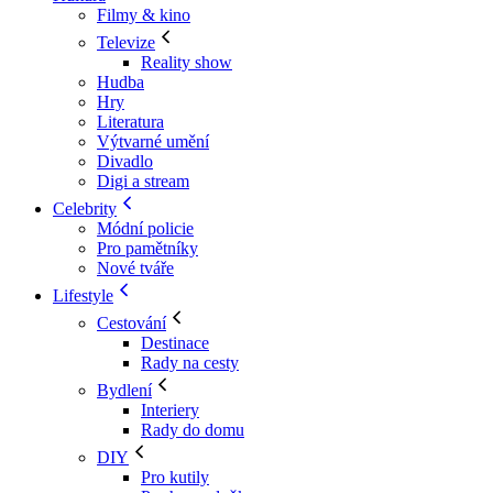
Filmy & kino
Televize
Reality show
Hudba
Hry
Literatura
Výtvarné umění
Divadlo
Digi a stream
Celebrity
Módní policie
Pro pamětníky
Nové tváře
Lifestyle
Cestování
Destinace
Rady na cesty
Bydlení
Interiery
Rady do domu
DIY
Pro kutily