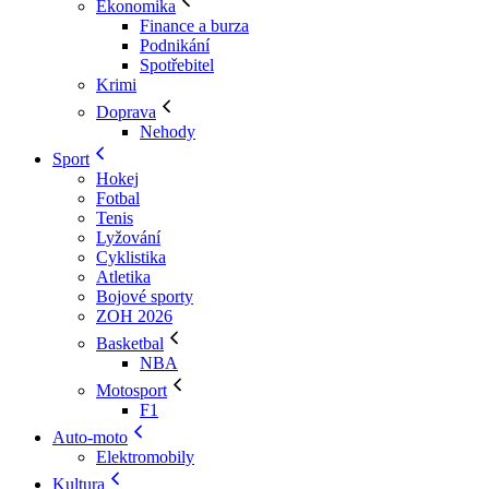
Ekonomika
Finance a burza
Podnikání
Spotřebitel
Krimi
Doprava
Nehody
Sport
Hokej
Fotbal
Tenis
Lyžování
Cyklistika
Atletika
Bojové sporty
ZOH 2026
Basketbal
NBA
Motosport
F1
Auto-moto
Elektromobily
Kultura