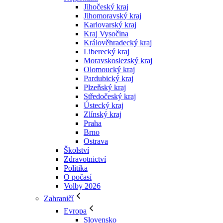
Jihočeský kraj
Jihomoravský kraj
Karlovarský kraj
Kraj Vysočina
Králověhradecký kraj
Liberecký kraj
Moravskoslezský kraj
Olomoucký kraj
Pardubický kraj
Plzeňský kraj
Středočeský kraj
Ústecký kraj
Zlínský kraj
Praha
Brno
Ostrava
Školství
Zdravotnictví
Politika
O počasí
Volby 2026
Zahraničí
Evropa
Slovensko