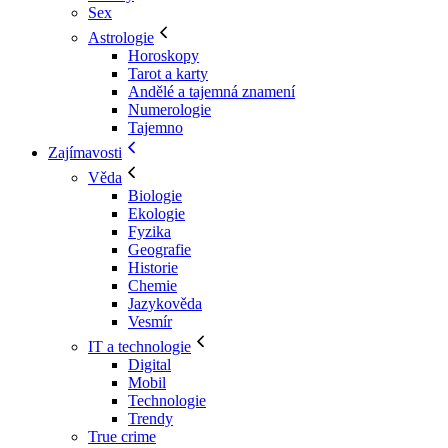
Sex
Astrologie
Horoskopy
Tarot a karty
Andělé a tajemná znamení
Numerologie
Tajemno
Zajímavosti
Věda
Biologie
Ekologie
Fyzika
Geografie
Historie
Chemie
Jazykověda
Vesmír
IT a technologie
Digital
Mobil
Technologie
Trendy
True crime