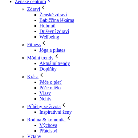
Ženské centrum
Zdraví
Ženské zdraví
Babiččina lékárna
Hubnutí
Duševní zdraví
Wellbeing
Fitness
Jóga a pilates
Módní trendy
Aktuální trendy
Doplňky
Krása
Péče o pleť
Péče o tělo
Vlasy
Nehty
Příběhy ze života
Inspirativní ženy
Rodina & komunita
Výchova
Přátelství
Vztahy