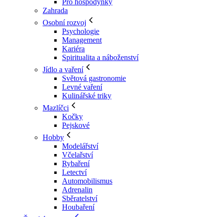
Pro hospodyňky
Zahrada
Osobní rozvoj
Psychologie
Management
Kariéra
Spiritualita a náboženství
Jídlo a vaření
Světová gastronomie
Levné vaření
Kulinářské triky
Mazlíčci
Kočky
Pejskové
Hobby
Modelářství
Včelařství
Rybaření
Letectví
Automobilismus
Adrenalin
Sběratelství
Houbaření