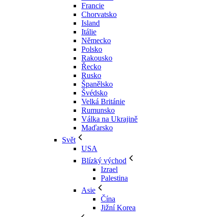
Francie
Chorvatsko
Island
Itálie
Německo
Polsko
Rakousko
Řecko
Rusko
Španělsko
Švédsko
Velká Británie
Rumunsko
Válka na Ukrajině
Maďarsko
Svět
USA
Blízký východ
Izrael
Palestina
Asie
Čína
Jižní Korea