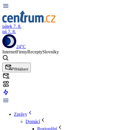
pátek 7. 8.
pá 7. 8.
24°C
Internet
Firmy
Recepty
Slovníky
Přihlášení
Zprávy
Domácí
Regionální