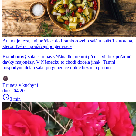
Ani majonéza, ani hořčice: do bramborového salátu patří 1 surovina,
kterou Němci používají po generace
Bramborový salát si u nás většina lidí neumí představit bez pořádné
dávky majonézy. V Německu to chodí docela jinak. Tamní
hospodyně dělají salát po generace úplně bez ní a přitom...
Bruneta v kuchyni
dnes, 04:20
3 min