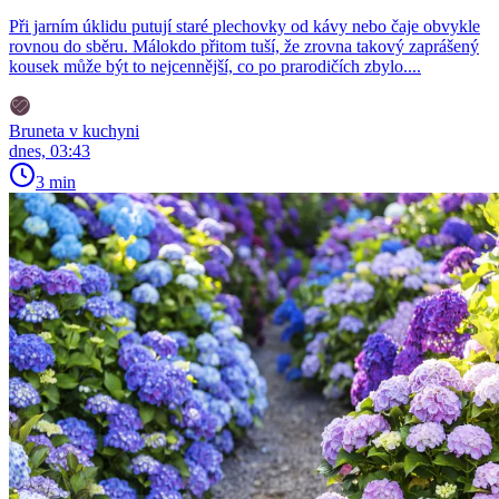
Při jarním úklidu putují staré plechovky od kávy nebo čaje obvykle
rovnou do sběru. Málokdo přitom tuší, že zrovna takový zaprášený
kousek může být to nejcennější, co po prarodičích zbylo....
Bruneta v kuchyni
dnes, 03:43
3 min