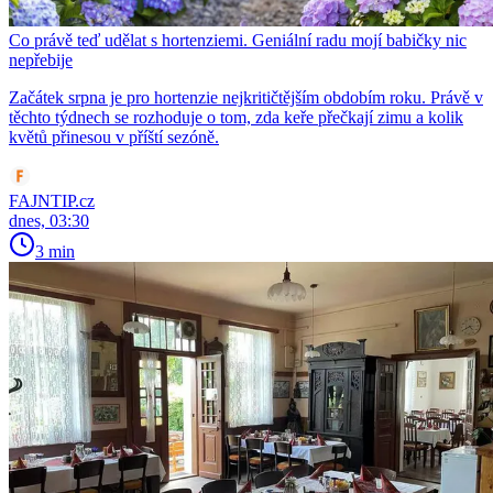
Co právě teď udělat s hortenziemi. Geniální radu mojí babičky nic
nepřebije
Začátek srpna je pro hortenzie nejkritičtějším obdobím roku. Právě v
těchto týdnech se rozhoduje o tom, zda keře přečkají zimu a kolik
květů přinesou v příští sezóně.
FAJNTIP.cz
dnes, 03:30
3 min