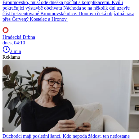
Broumovsko, musí ode dneška počítat s komplikacemi. Kvůli
pokračující výstavbě obchvatu Náchoda se na několik dní uzavře
část frekventované Broumovské ulice. Dopravu čeká objízdná trasa
přes Červený Kostelec a Hronov.
Hradecká Drbna
dnes, 04:10
2 min
Reklama
Důchodci mají poslední šanci. Kdo nepodá žádost, ten nedostane