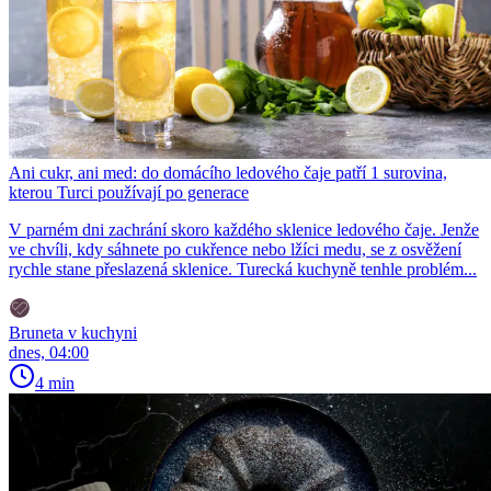
Ani cukr, ani med: do domácího ledového čaje patří 1 surovina,
kterou Turci používají po generace
V parném dni zachrání skoro každého sklenice ledového čaje. Jenže
ve chvíli, kdy sáhnete po cukřence nebo lžíci medu, se z osvěžení
rychle stane přeslazená sklenice. Turecká kuchyně tenhle problém...
Bruneta v kuchyni
dnes, 04:00
4 min