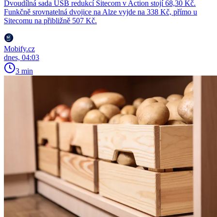
Dvoudílná sada USB redukcí Sitecom v Action stojí 68,30 Kč.
Funkčně srovnatelná dvojice na Alze vyjde na 338 Kč, přímo u
Sitecomu na přibližně 507 Kč.
Mobify.cz
dnes, 04:03
3 min