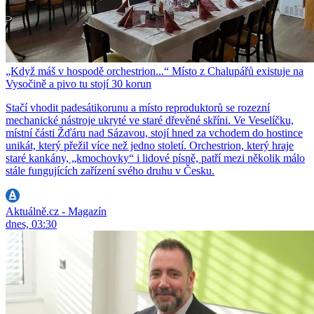
„Když máš v hospodě orchestrion...“ Místo z Chalupářů existuje na
Vysočině a pivo tu stojí 30 korun
Stačí vhodit padesátikorunu a místo reproduktorů se rozezní
mechanické nástroje ukryté ve staré dřevěné skříni. Ve Veselíčku,
místní části Žďáru nad Sázavou, stojí hned za vchodem do hostince
unikát, který přežil více než jedno století. Orchestrion, který hraje
staré kankány, „kmochovky“ i lidové písně, patří mezi několik málo
stále fungujících zařízení svého druhu v Česku.
Aktuálně.cz - Magazín
dnes, 03:30