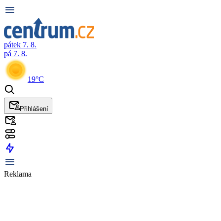
pátek 7. 8.
pá 7. 8.
19°C
Přihlášení
Reklama