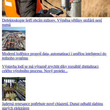
Defektoskopie šetří obcím miliony. Výměna většiny stožárů není
nutná
Moderní loděnice propojí data, automatizaci i umělou inteligenci do
jednoho systému
Výstavba lodí se má výrazně zrychlit díky rozsáhlé digitalizaci
celého výrobního procesu. Nový projekt...
Jaderná renesance potřebuje nové chlazení. Dunaj odhalil slabinu
starých elektráren