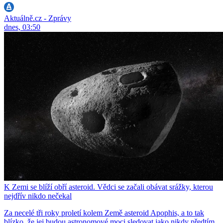
Aktuálně.cz - Zprávy
dnes, 03:50
K Zemi se blíží obří asteroid. Vědci se začali obávat srážky, kterou
nejdřív nikdo nečekal
Za necelé tři roky proletí kolem Země asteroid Apophis, a to tak
blízko, že jej budou astronomové moci sledovat jako nikdy předtím.