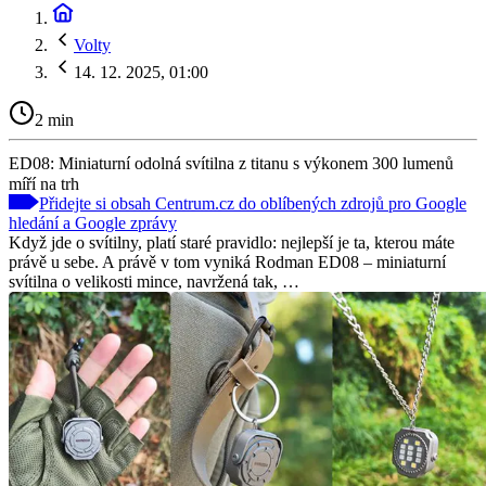
Volty
14. 12. 2025, 01:00
2 min
ED08: Miniaturní odolná svítilna z titanu s výkonem 300 lumenů
míří na trh
Přidejte si obsah Centrum.cz do oblíbených zdrojů pro Google
hledání a Google zprávy
Když jde o svítilny, platí staré pravidlo: nejlepší je ta, kterou máte
právě u sebe. A právě v tom vyniká Rodman ED08 – miniaturní
svítilna o velikosti mince, navržená tak, …