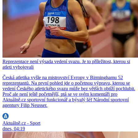
Reprezentace není výsada vedení svazu. Je to příležitost, kterou si
atleti vybojovali
Česká atletika vyšle na mistrovství Evropy v Birminghamu 52
reprezentantů. Na první pohled jde o početnou výpravu, kterou se
vedení Českého atletického svazu může bez větších obtíží pochlubit.
Proč ale není ještě početnější, ptá se ve svém komentáři pro
Aktuálně.cz sportovní funkcionář a bývalý šéf Národní sportovní
agentury Filip Neusser.
Aktuálně.cz - Sport
dnes, 04:19