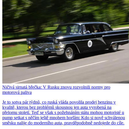
Ničivá sirnatá břečka: V Rusku znovu rozvolnili normy pro
motorová paliva
Je to sotva pár týdnů, co ruská vláda povolila prodej benzinu v
kvalitě, kterou bez problémů skousnou jen auta vyrobená na
přelomu století. Teď se však s požehnáním státu mohou motoristé u
pump setkat s něčím ještě mnohem horším: Kdo si nově schválenou
směsku nalije do moderního auta, pravděpodobně nedojede do cíle.