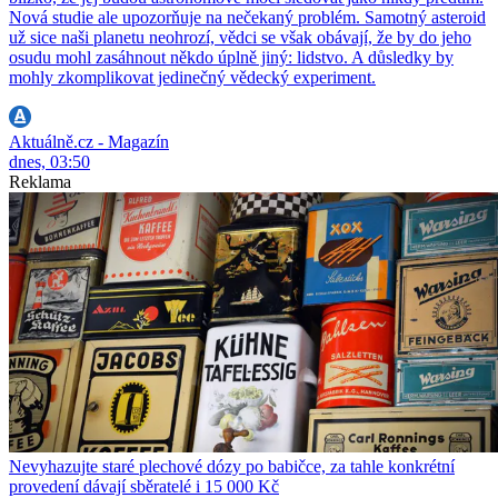
Nová studie ale upozorňuje na nečekaný problém. Samotný asteroid
už sice naši planetu neohrozí, vědci se však obávají, že by do jeho
osudu mohl zasáhnout někdo úplně jiný: lidstvo. A důsledky by
mohly zkomplikovat jedinečný vědecký experiment.
Aktuálně.cz - Magazín
dnes, 03:50
Reklama
Nevyhazujte staré plechové dózy po babičce, za tahle konkrétní
provedení dávají sběratelé i 15 000 Kč