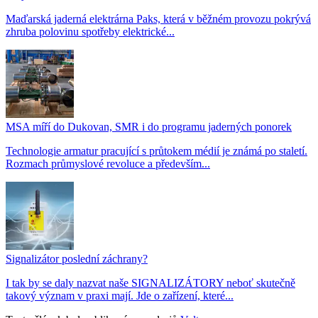
Maďarská jaderná elektrárna Paks, která v běžném provozu pokrývá
zhruba polovinu spotřeby elektrické...
MSA míří do Dukovan, SMR i do programu jaderných ponorek
Technologie armatur pracující s průtokem médií je známá po staletí.
Rozmach průmyslové revoluce a především...
Signalizátor poslední záchrany?
I tak by se daly nazvat naše SIGNALIZÁTORY neboť skutečně
takový význam v praxi mají. Jde o zařízení, které...