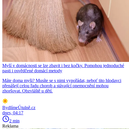
Myší v domácnosti se lze zbavit i bez kočky. Pomohou jednoduché
pasti i osvědčené domácí metody
Máte doma myši? Musíte se s nimi vypořádat, neboť tito hlodavci
přenášejí celou řadu chorob a stávající onemocnění mohou
zhoršovat. Obzvláště u dětí.
BydlímeÚtulně.cz
dnes, 04:17
2 min
Reklama