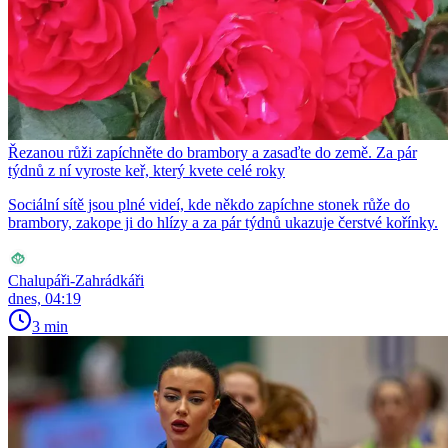
Řezanou růži zapíchněte do brambory a zasaďte do země. Za pár
týdnů z ní vyroste keř, který kvete celé roky
Sociální sítě jsou plné videí, kde někdo zapíchne stonek růže do
brambory, zakope ji do hlízy a za pár týdnů ukazuje čerstvé kořínky.
Chalupáři-Zahrádkáři
dnes, 04:19
3 min