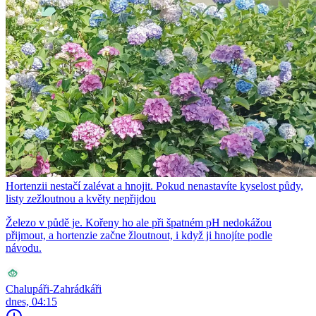
Hortenzii nestačí zalévat a hnojit. Pokud nenastavíte kyselost půdy,
listy zežloutnou a květy nepřijdou
Železo v půdě je. Kořeny ho ale při špatném pH nedokážou
přijmout, a hortenzie začne žloutnout, i když ji hnojíte podle
návodu.
Chalupáři-Zahrádkáři
dnes, 04:15