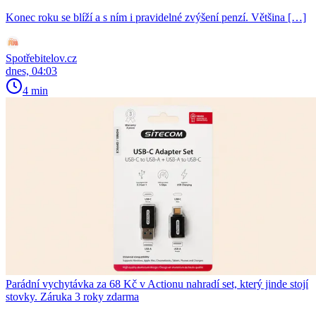
Konec roku se blíží a s ním i pravidelné zvýšení penzí. Většina […]
Spotřebitelov.cz
dnes, 04:03
4 min
Parádní vychytávka za 68 Kč v Actionu nahradí set, který jinde stojí
stovky. Záruka 3 roky zdarma