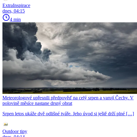
ExtraInspirace
dnes, 04:15
4 min
Meteorologové upřesnili předpověď na celý srpen a varují Čechy. V
polovině měsíce nastane drsný obrat
Srpen letos ukáže dvě odlišné tváře. Jeho úvod si ještě drží plné […]
Outdoor tipy
dnes, 04:14