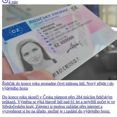
4 min
Řidičák do konce roku propadne čtvrt milionu lidí. Nový přijde i do
výdejního boxu
Do konce roku skončí v Česku platnost přes 284 tisícům řidičským
průkazů. Výměna se týká hlavně lidí nad 61 let a největší počet je ve
Středočeském kraji. Zájemci si mohou zažádat přes internet a
vyzvednout si ho na úřadu, možné je i zaslání do výdejního boxu.