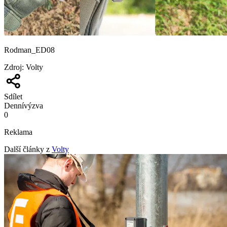
Rodman_ED08
Zdroj
:
Volty
Sdílet
Denní
výzva
0
Reklama
Další články z
Volty