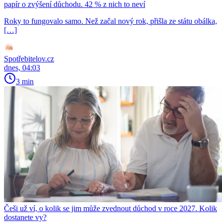
papír o zvýšení důchodu. 42 % z nich to neví
Roky to fungovalo samo. Než začal nový rok, přišla ze státu obálka,
[…]
Spotřebitelov.cz
dnes, 04:03
3 min
Češi už ví, o kolik se jim může zvednout důchod v roce 2027. Kolik
dostanete vy?