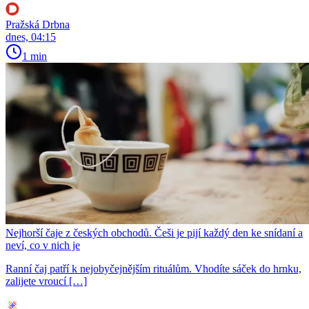
Pražská Drbna
dnes, 04:15
1 min
Nejhorší čaje z českých obchodů. Češi je pijí každý den ke snídaní a
neví, co v nich je
Ranní čaj patří k nejobyčejnějším rituálům. Vhodíte sáček do hrnku,
zalijete vroucí […]