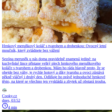
Hrnkový meruňkový koláč s tvarohem a drobenkou: Ovocný letní
moučník, který zvládnete bez vážení
Sezóna meruněk u nás doma pravidelně znamená jediné: na
kuchyňské lince přistane velký plech hrnkového meruňkového
koláče s tvarohem a drobenkou. Mám ho ráda hlavně proto, že se
obejde bez váhy, je rychle hotový a díky tvarohu a ovoci zůstává
pěkně vláčný i druhý den. Odlišuje ho právě jednoduché hrnkové
těsto, na které se všechno jen vyskládá a zbytek už obstará trouba.
Cooky.cz
dnes, 03:52
4 min