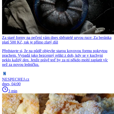
Za staré formy na pečení vám dnes sběratelé urvou ruce: Za beránka
platí 500 Kč, rak je přímo zlatý důl
Představte si, že na půdě objevíte starou kovovou formu pokrytou
prachem. Vypadá jako bezcenný relikt z dob, kdy se v kuchyni
peklo každý den. Jenže právě teď by za ni někdo mohl zaplatit víc
než za novou ledničku.
NESPECHEJ.cz
dnes, 04:00
3 min