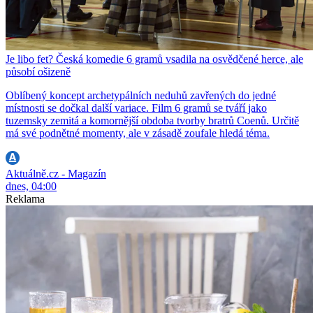
Je libo fet? Česká komedie 6 gramů vsadila na osvědčené herce, ale
působí ošizeně
Oblíbený koncept archetypálních neduhů zavřených do jedné
místnosti se dočkal další variace. Film 6 gramů se tváří jako
tuzemsky zemitá a komornější obdoba tvorby bratrů Coenů. Určitě
má své podnětné momenty, ale v zásadě zoufale hledá téma.
Aktuálně.cz - Magazín
dnes, 04:00
Reklama