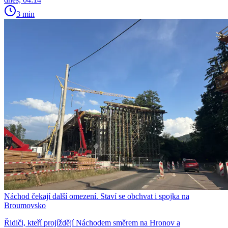
3 min
Náchod čekají další omezení. Staví se obchvat i spojka na
Broumovsko
Řidiči, kteří projíždějí Náchodem směrem na Hronov a