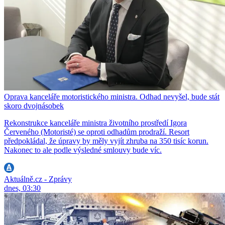
Oprava kanceláře motoristického ministra. Odhad nevyšel, bude stát
skoro dvojnásobek
Rekonstrukce kanceláře ministra životního prostředí Igora
Červeného (Motoristé) se oproti odhadům prodraží. Resort
předpokládal, že úpravy by měly vyjít zhruba na 350 tisíc korun.
Nakonec to ale podle výsledné smlouvy bude víc.
Aktuálně.cz - Zprávy
dnes, 03:30