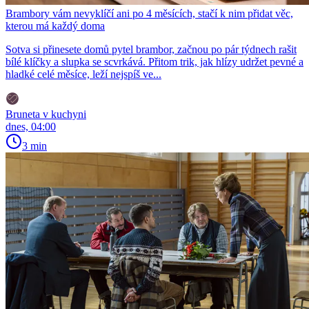
Brambory vám nevyklíčí ani po 4 měsících, stačí k nim přidat věc,
kterou má každý doma
Sotva si přinesete domů pytel brambor, začnou po pár týdnech rašit
bílé klíčky a slupka se scvrkává. Přitom trik, jak hlízy udržet pevné a
hladké celé měsíce, leží nejspíš ve...
Bruneta v kuchyni
dnes, 04:00
3 min