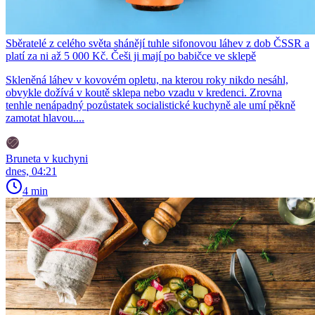
Sběratelé z celého světa shánějí tuhle sifonovou láhev z dob ČSSR a
platí za ni až 5 000 Kč. Češi ji mají po babičce ve sklepě
Skleněná láhev v kovovém opletu, na kterou roky nikdo nesáhl,
obvykle dožívá v koutě sklepa nebo vzadu v kredenci. Zrovna
tenhle nenápadný pozůstatek socialistické kuchyně ale umí pěkně
zamotat hlavou....
Bruneta v kuchyni
dnes, 04:21
4 min