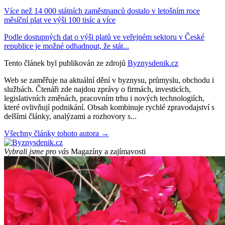
Více než 14 000 státních zaměstnanců dostalo v letošním roce
měsíční plat ve výši 100 tisíc a více
Podle dostupných dat o výši platů ve veřejném sektoru v České
republice je možné odhadnout, že stát...
Tento článek byl publikován ze zdrojů
Byznysdenik.cz
Web se zaměřuje na aktuální dění v byznysu, průmyslu, obchodu i
službách. Čtenáři zde najdou zprávy o firmách, investicích,
legislativních změnách, pracovním trhu i nových technologiích,
které ovlivňují podnikání. Obsah kombinuje rychlé zpravodajství s
delšími články, analýzami a rozhovory s...
Všechny články tohoto autora →
Vybrali jsme pro vás
Magazíny a zajímavosti