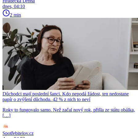
Hradecká Drbna
dnes, 04:10
2 min
Důchodci mají poslední šanci. Kdo nepodá žádost, ten nedostane
papír o zvýšení důchodu. 42 % z nich to neví
Roky to fungovalo samo. Než začal nový rok, přišla ze státu obálka,
[…]
Spotřebitelov.cz