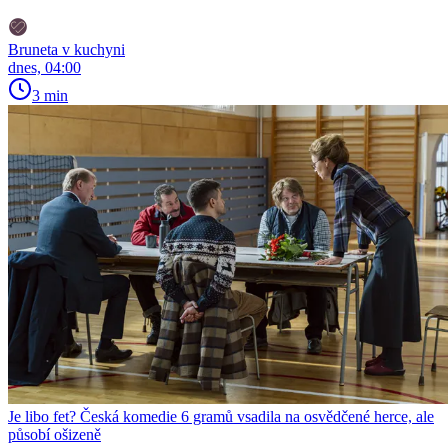
Bruneta v kuchyni
dnes, 04:00
3 min
Je libo fet? Česká komedie 6 gramů vsadila na osvědčené herce, ale
působí ošizeně