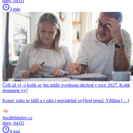
dnes, 04:03
3 min
Češi už ví, o kolik se jim může zvednout důchod v roce 2027. Kolik
dostanete vy?
Konec roku se blíží a s ním i pravidelné zvýšení penzí. Většina […]
Spotřebitelov.cz
dnes, 04:03
4 min