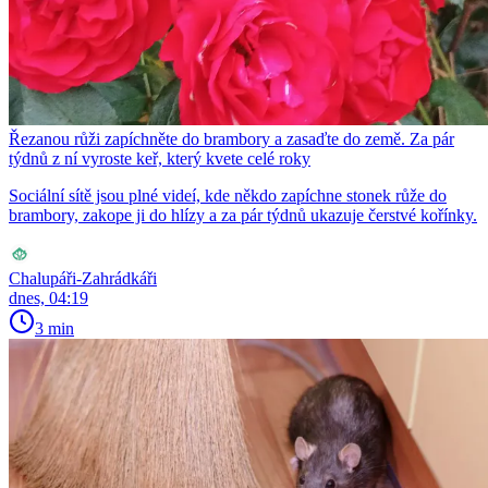
Řezanou růži zapíchněte do brambory a zasaďte do země. Za pár
týdnů z ní vyroste keř, který kvete celé roky
Sociální sítě jsou plné videí, kde někdo zapíchne stonek růže do
brambory, zakope ji do hlízy a za pár týdnů ukazuje čerstvé kořínky.
Chalupáři-Zahrádkáři
dnes, 04:19
3 min