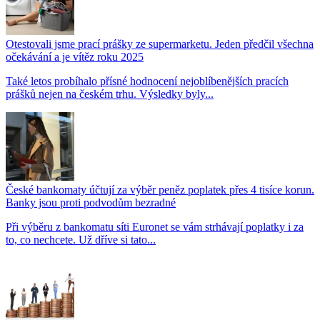
Otestovali jsme prací prášky ze supermarketu. Jeden předčil všechna
očekávání a je vítěz roku 2025
Také letos probíhalo přísné hodnocení nejoblíbenějších pracích
prášků nejen na českém trhu. Výsledky byly...
České bankomaty účtují za výběr peněz poplatek přes 4 tisíce korun.
Banky jsou proti podvodům bezradné
Při výběru z bankomatu síti Euronet se vám strhávají poplatky i za
to, co nechcete. Už dříve si tato...