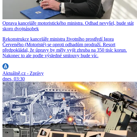
Oprava kanceláře motoristického ministra. Odhad nevyšel, bude stát
skoro dvojnásobek
Rekonstrukce kanceláře ministra životního prostředí Igora
Červeného (Motoristé) se oproti odhadům prodraží. Resort
předpokládal, že úpravy by měly vyjít zhruba na 350 tisíc korun.
Nakonec to ale podle výsledné smlouvy bude víc.
Aktuálně.cz - Zprávy
dnes, 03:30