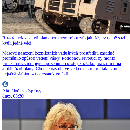
Ruský útok zastavil plamenometem robot zabiják. Kyjev na ně sází
kvůli jedné věci
Masové nasazení bezpilotních vzdušných prostředků zásadně
proměnilo způsob vedení války. Podobnou revoluci by mohlo
přinést i rozšíření jejich pozemních protějšků. Ukrajina s nimi má
ambiciózní plány. Chce je nasadit ve velkém a zmírnit tak svou
největší slabinu – nedostatek vojáků.
Aktuálně.cz - Zprávy
dnes, 03:30