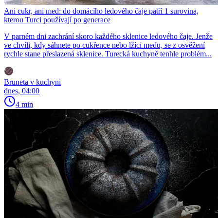
Ani cukr, ani med: do domácího ledového čaje patří 1 surovina,
kterou Turci používají po generace
V parném dni zachrání skoro každého sklenice ledového čaje. Jenže
ve chvíli, kdy sáhnete po cukřence nebo lžíci medu, se z osvěžení
rychle stane přeslazená sklenice. Turecká kuchyně tenhle problém...
Bruneta v kuchyni
dnes, 04:00
4 min