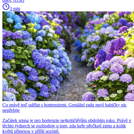
dnes, 03:43
3 min
Co právě teď udělat s hortenziemi. Geniální radu mojí babičky nic
nepřebije
Začátek srpna je pro hortenzie nejkritičtějším obdobím roku. Právě v
těchto týdnech se rozhoduje o tom, zda keře přečkají zimu a kolik
květů přinesou v příští sezóně.