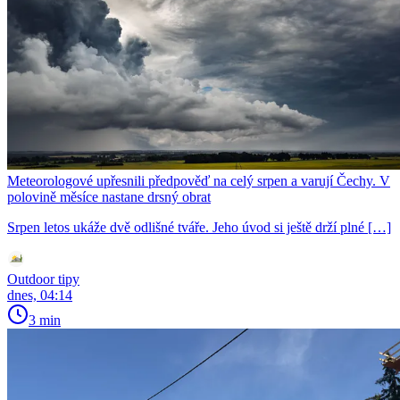
Meteorologové upřesnili předpověď na celý srpen a varují Čechy. V
polovině měsíce nastane drsný obrat
Srpen letos ukáže dvě odlišné tváře. Jeho úvod si ještě drží plné […]
Outdoor tipy
dnes, 04:14
3 min