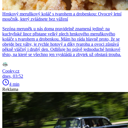
Hrnkový meruňkový koláč s tvarohem a drobenkou: Ovocný letní
moučník, který zvládnete bez vážení
Sezóna meruněk u nás doma pravidelně znamená jediné: na
kuchyňské lince přistane velký plech hrnkového meruňkového
koláče s tvarohem a drobenkou. Mám ho ráda hlavně proto, že se
obejde bez váhy, je rychle hotový a díky tvarohu a ovoci zůstává
pěkně vláčný i druhý den. Odlišuje ho právě jednoduché hrnkové
těsto, na které se všechno jen vyskládá a zbytek už obstará trouba.
Cooky.cz
dnes, 03:52
4 min
Reklama