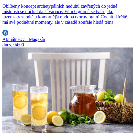
Oblíbený koncept archetypálních neduhů zavřených do jedné
místnosti se dočkal další variace. Film 6 gramů se tváří jako
tuzemsky zemitá a komornější obdoba tvorby bratrů Coenů. Určitě
má své podnětné momenty, ale v zásadě zoufale hledá téma.
Aktuálně.cz - Magazín
dnes, 04:00