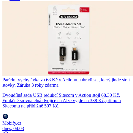
Parádní vychytávka za 68 Kč v Actionu nahradí set, který jinde stojí
stovky. Záruka 3 roky zdarma
Dvoudílná sada USB redukcí Sitecom v Action stojí 68,30 Kč.
Funkčně srovnatelná dvojice na Alze vyjde na 338 Kč, přímo u
Sitecomu na přibližně 507 Kč.
Mobify.cz
dnes, 04:03