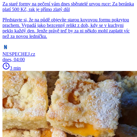
Za staré formy na pečení vám dnes sběratelé urvou ruce: Za beránka
platí 500 Kč, rak je přímo zlatý důl
Představte si, že na půdě objevíte starou kovovou formu pokrytou
prachem. Vypadá jako bezcenný relikt z dob, kdy se v kuchyni
peklo každý den. Jenže právě teď by za ni někdo mohl zaplatit víc
než za novou ledničku.
NESPECHEJ.cz
dnes, 04:00
3 min