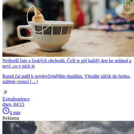
Nejhorší čaje z českých obchodů. Češi je pijí každý den ke snídaní a
neví, co v nich je
Ranní čaj patří k nejobyčejnějším rituálům. Vhodíte sáček do hrnku,
zalijete vroucí […]
ExtraInspirace
dnes, 04:15
4 min
Reklama