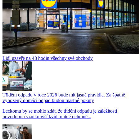
Lidl uzavře na 48 hodin všechny své obchody
Třídění odpadu v roce 2026 bude mít jasná pravidla. Za špatně
vyhozený domácí odpad budou mastné pokuty
Leckomu by se mohlo zdát, že třídění odpadu je záležitostí
novodobou vzniknuvší kvůli nutné ochraně...