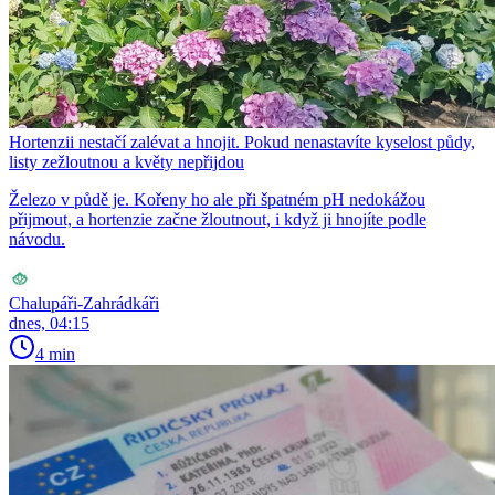
Hortenzii nestačí zalévat a hnojit. Pokud nenastavíte kyselost půdy,
listy zežloutnou a květy nepřijdou
Železo v půdě je. Kořeny ho ale při špatném pH nedokážou
přijmout, a hortenzie začne žloutnout, i když ji hnojíte podle
návodu.
Chalupáři-Zahrádkáři
dnes, 04:15
4 min