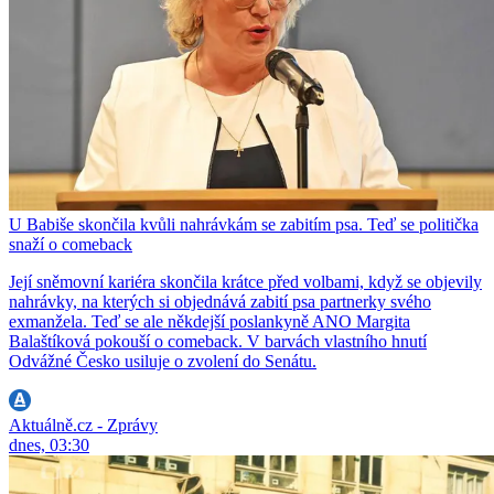
U Babiše skončila kvůli nahrávkám se zabitím psa. Teď se politička
snaží o comeback
Její sněmovní kariéra skončila krátce před volbami, když se objevily
nahrávky, na kterých si objednává zabití psa partnerky svého
exmanžela. Teď se ale někdejší poslankyně ANO Margita
Balaštíková pokouší o comeback. V barvách vlastního hnutí
Odvážné Česko usiluje o zvolení do Senátu.
Aktuálně.cz - Zprávy
dnes, 03:30