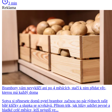
3 min
Reklama
Brambory vám nevyklíčí ani po 4 měsících, stačí k nim přidat věc,
kterou má každý doma
Sotva si přinesete domů pytel brambor, začnou po pár týdnech rašit
bílé klíčky a slupka se scvrkává. Přitom trik, jak hlízy udržet pevné a
hladké celé měsíce, leží nejspíš ve...