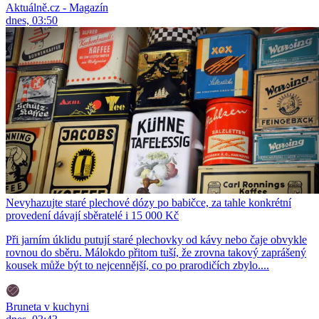
Aktuálně.cz - Magazín
dnes, 03:50
Nevyhazujte staré plechové dózy po babičce, za tahle konkrétní
provedení dávají sběratelé i 15 000 Kč
Při jarním úklidu putují staré plechovky od kávy nebo čaje obvykle
rovnou do sběru. Málokdo přitom tuší, že zrovna takový zaprášený
kousek může být to nejcennější, co po prarodičích zbylo....
Bruneta v kuchyni