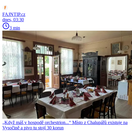
FAJNTIP.cz
dnes, 03:30
3 min
„Když máš v hospodě orchestrion...“ Místo z Chalupářů existuje na
Vysočině a pivo tu stojí 30 korun