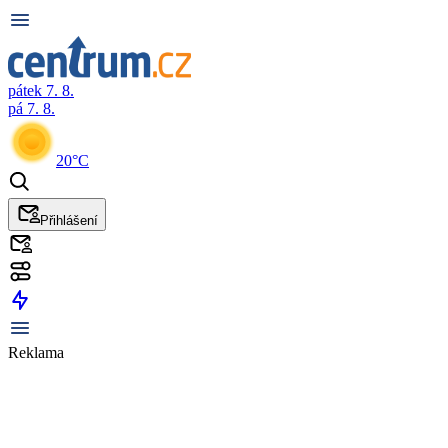
pátek 7. 8.
pá 7. 8.
20°C
Přihlášení
Reklama