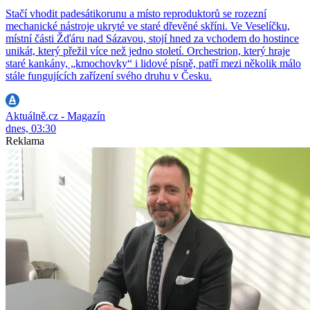
Stačí vhodit padesátikorunu a místo reproduktorů se rozezní
mechanické nástroje ukryté ve staré dřevěné skříni. Ve Veselíčku,
místní části Žďáru nad Sázavou, stojí hned za vchodem do hostince
unikát, který přežil více než jedno století. Orchestrion, který hraje
staré kankány, „kmochovky“ i lidové písně, patří mezi několik málo
stále fungujících zařízení svého druhu v Česku.
Aktuálně.cz - Magazín
dnes, 03:30
Reklama