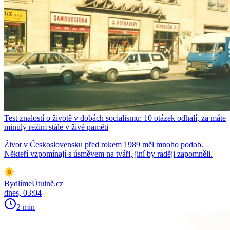
Test znalostí o životě v dobách socialismu: 10 otázek odhalí, za máte
minulý režim stále v živé paměti
Život v Československu před rokem 1989 měl mnoho podob.
Někteří vzpomínají s úsměvem na tváři, jiní by raději zapomněli.
BydlímeÚtulně.cz
dnes, 03:04
2 min