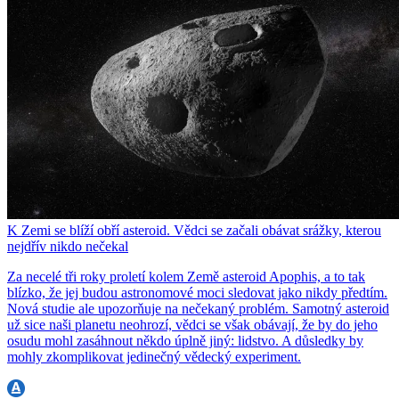
K Zemi se blíží obří asteroid. Vědci se začali obávat srážky, kterou
nejdřív nikdo nečekal
Za necelé tři roky proletí kolem Země asteroid Apophis, a to tak
blízko, že jej budou astronomové moci sledovat jako nikdy předtím.
Nová studie ale upozorňuje na nečekaný problém. Samotný asteroid
už sice naši planetu neohrozí, vědci se však obávají, že by do jeho
osudu mohl zasáhnout někdo úplně jiný: lidstvo. A důsledky by
mohly zkomplikovat jedinečný vědecký experiment.