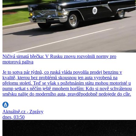
Ničivá sirnatá břečka: V Rusku znovu rozvolnili normy pro
motorová paliva
Je to sotva pár týdnů, co ruská vláda povolila prodej benzinu v
kvalitě, kterou bez problémů skousnou jen auta vyrobená na
přelomu století. Teď se však s požehnáním státu mohou motoristé u
pump setkat s něčím ještě mnohem horším: Kdo si nově schválenou
směsku nalije do moderního auta, pravděpodobně nedojede do cíle.
Aktuálně.cz - Zprávy
dnes, 03:50