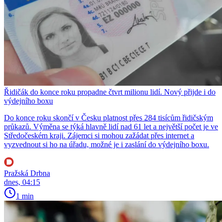
Řidičák do konce roku propadne čtvrt milionu lidí. Nový přijde i do
výdejního boxu
Do konce roku skončí v Česku platnost přes 284 tisícům řidičským
průkazů. Výměna se týká hlavně lidí nad 61 let a největší počet je ve
Středočeském kraji. Zájemci si mohou zažádat přes internet a
vyzvednout si ho na úřadu, možné je i zaslání do výdejního boxu.
Pražská Drbna
dnes, 04:15
1 min