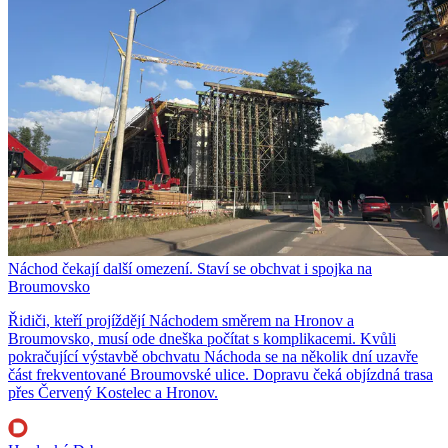
Náchod čekají další omezení. Staví se obchvat i spojka na
Broumovsko
Řidiči, kteří projíždějí Náchodem směrem na Hronov a
Broumovsko, musí ode dneška počítat s komplikacemi. Kvůli
pokračující výstavbě obchvatu Náchoda se na několik dní uzavře
část frekventované Broumovské ulice. Dopravu čeká objízdná trasa
přes Červený Kostelec a Hronov.