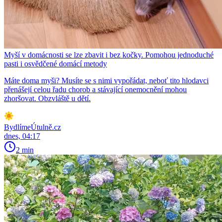
Myší v domácnosti se lze zbavit i bez kočky. Pomohou jednoduché
pasti i osvědčené domácí metody
Máte doma myši? Musíte se s nimi vypořádat, neboť tito hlodavci
přenášejí celou řadu chorob a stávající onemocnění mohou
zhoršovat. Obzvláště u dětí.
BydlímeÚtulně.cz
dnes, 04:17
2 min