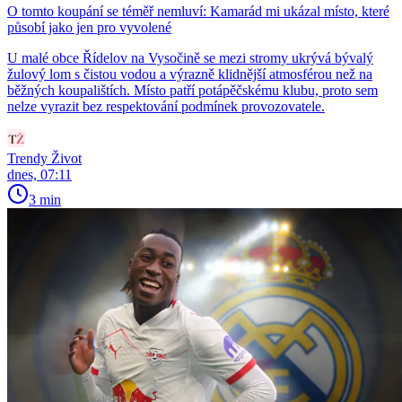
O tomto koupání se téměř nemluví: Kamarád mi ukázal místo, které
působí jako jen pro vyvolené
U malé obce Řídelov na Vysočině se mezi stromy ukrývá bývalý
žulový lom s čistou vodou a výrazně klidnější atmosférou než na
běžných koupalištích. Místo patří potápěčskému klubu, proto sem
nelze vyrazit bez respektování podmínek provozovatele.
Trendy Život
dnes, 07:11
3 min