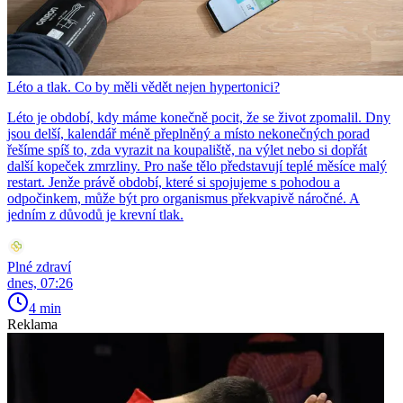
Léto a tlak. Co by měli vědět nejen hypertonici?
Léto je období, kdy máme konečně pocit, že se život zpomalil. Dny
jsou delší, kalendář méně přeplněný a místo nekonečných porad
řešíme spíš to, zda vyrazit na koupaliště, na výlet nebo si dopřát
další kopeček zmrzliny. Pro naše tělo představují teplé měsíce malý
restart. Jenže právě období, které si spojujeme s pohodou a
odpočinkem, může být pro organismus překvapivě náročné. A
jedním z důvodů je krevní tlak.
Plné zdraví
dnes, 07:26
4 min
Reklama