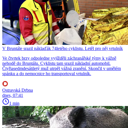
V Bruntále srazil náklaďák 74letého cyklistu. Letěl pro něj vrtulník
Ve čtvrtek brzy odpoledne vyjížděli záchranářské týmy k vážně
nehodě do Bruntálu. Cyklistu tam srazil nákladní automobil.
Čtyřiasedmdesátiletý muž utrpěl vážná zranění. Skončil v umělém
spánku a do nemocnice ho transportoval vrtulník.
Ostravská Drbna
dnes, 07:41
1 min