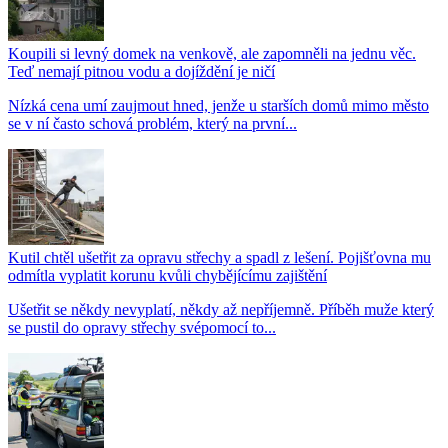
Koupili si levný domek na venkově, ale zapomněli na jednu věc.
Teď nemají pitnou vodu a dojíždění je ničí
Nízká cena umí zaujmout hned, jenže u starších domů mimo město
se v ní často schová problém, který na první...
Kutil chtěl ušetřit za opravu střechy a spadl z lešení. Pojišťovna mu
odmítla vyplatit korunu kvůli chybějícímu zajištění
Ušetřit se někdy nevyplatí, někdy až nepříjemně. Příběh muže který
se pustil do opravy střechy svépomocí to...