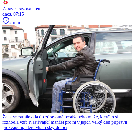
Zdravestravovani.eu
dnes, 07:15
2 min
Žena se zamilovala do zdravotně postiženého muže, kterého si
rozhodla vzít. Nastávající manžel pro ni v jejich velký den připravil
překvapení, které vhání slzy do očí