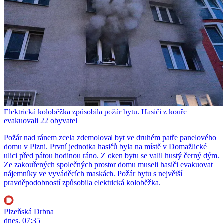
Elektrická koloběžka způsobila požár bytu. Hasiči z kouře
evakuovali 22 obyvatel
Požár nad ránem zcela zdemoloval byt ve druhém patře panelového
domu v Plzni. První jednotka hasičů byla na místě v Domažlické
ulici před pátou hodinou ráno. Z oken bytu se valil hustý černý dým.
Ze zakouřených společných prostor domu museli hasiči evakuovat
nájemníky ve vyváděcích maskách. Požár bytu s největší
pravděpodobností způsobila elektrická koloběžka.
Plzeňská Drbna
dnes, 07:35