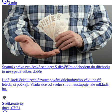
3 min
Špatná zpráva pro české seniory: S dřívějším odchodem do důchodu
to nevypadá vůbec dobře
Lidé, kteří čekali rychlé zastropování důchodového věku na 65
letech, si počkají. Vláda sice od svého slibu neustupuje, ale odkládá
ho.
Světkreativity
dnes, 07:21