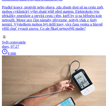
Prudké kopce, protivítr nebo obava, zda zbude dost sil na cestu zpět,
mohou cyklistický výlet zhatit ještě před startem. Elektrokolo tyto
překážky zmenšuje a otevírá cestu i těm, kteří by si na běžném kole
netroufli. Motor sice část námahy převezme, pohyb však z jízdy
nemizí. Výsledkem mohou být delší trasy, více času venku a hlavně
větší chuť vyrazit znovu. Co ale říkají nejnovější studie?
Svět cestovatele
dnes, 07:27
4 min