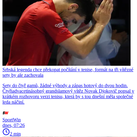
Srbská legenda chce překopat počítání v tenise, formát na tři vítězné
sety by ale zachovala
Sety do čtyř gamů, žádné výhody a zápas hotový do dvou hodin.
Čtyřiadvacetinásobný grandslamový vítěz Novak Djokovič popsal v
krátkém rozhovoru verzi tenisu, která by s tou dnešní měla společné
leda náčiní.
SportWin
dnes, 07:26
2 min