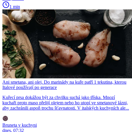
1 min
Ani smetana, ani olej. Do marinády na kuře patří 1 tekutina, kterou
Italové používají po generace
Kuřecí prsa dokážou být za chvilku suchá jako tříska. Mnozí
kuchaři proto maso přelijí olejem nebo ho utopí ve smetanové lázni,
aby zachránili aspoň trochu šťavnatosti. V italských kuchyních ale...
Bruneta v kuchyni
dnes, 07:32