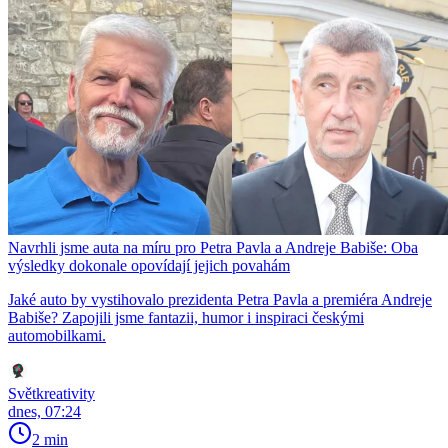
Navrhli jsme auta na míru pro Petra Pavla a Andreje Babiše: Oba
výsledky dokonale opovídají jejich povahám
Jaké auto by vystihovalo prezidenta Petra Pavla a premiéra Andreje
Babiše? Zapojili jsme fantazii, humor i inspiraci českými
automobilkami.
Světkreativity
dnes, 07:24
2 min