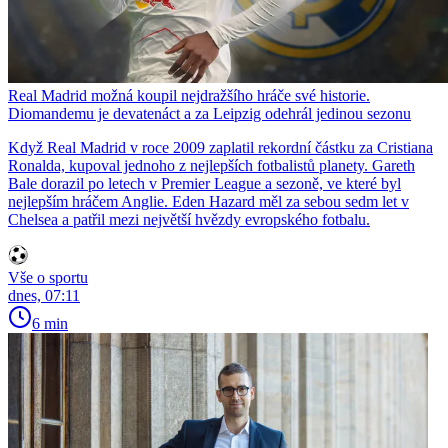
Real Madrid možná koupil nejdražšího hráče své historie.
Diomandemu je devatenáct a za Leipzig odehrál jedinou sezonu
Když Real Madrid v roce 2009 zaplatil rekordní částku za Cristiana
Ronalda, kupoval jednoho z nejlepších fotbalistů planety. Gareth
Bale dorazil po letech v Premier League a sezoně, ve které byl
nejlepším hráčem Anglie. Eden Hazard měl za sebou sedm let v
Chelsea a patřil mezi největší hvězdy evropského fotbalu.
Vše o sportu
dnes, 07:11
6 min