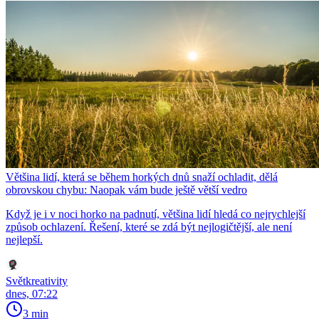
Většina lidí, která se během horkých dnů snaží ochladit, dělá
obrovskou chybu: Naopak vám bude ještě větší vedro
Když je i v noci horko na padnutí, většina lidí hledá co nejrychlejší
způsob ochlazení. Řešení, které se zdá být nejlogičtější, ale není
nejlepší.
Světkreativity
dnes, 07:22
3 min