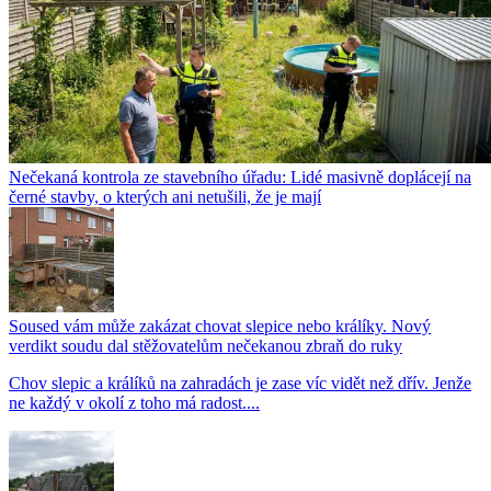
Nečekaná kontrola ze stavebního úřadu: Lidé masivně doplácejí na
černé stavby, o kterých ani netušili, že je mají
Soused vám může zakázat chovat slepice nebo králíky. Nový
verdikt soudu dal stěžovatelům nečekanou zbraň do ruky
Chov slepic a králíků na zahradách je zase víc vidět než dřív. Jenže
ne každý v okolí z toho má radost....