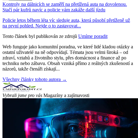
Kontroly na dálnicích se zaměří na přetížená auta na dovolenou.
Stačí pár kufrů navíc a policie vám zakáže další jízdu
Policie letos během léta víc sleduje auta, která působí přetíženě už
na první pohled. Nejde o to zastavovat...
Tento článek byl publikován ze zdrojů
Umíme poradit
Web funguje jako komunitní poradna, ve které lidé kladou otázky a
ostatní uživatelé na ně odpovídají. Témata jsou velmi široká – od
zdraví, vztahů a životního stylu, přes domácnost a finance až po
techniku nebo zábavu. Obsah vzniká přímo z reálných zkušeností a
názorů, takže čtenáři získají...
Všechny články tohoto autora →
Vybrali jsme pro vás
Magazíny a zajímavosti