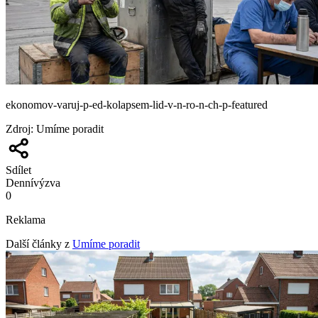
ekonomov-varuj-p-ed-kolapsem-lid-v-n-ro-n-ch-p-featured
Zdroj
:
Umíme poradit
Sdílet
Denní
výzva
0
Reklama
Další články z
Umíme poradit