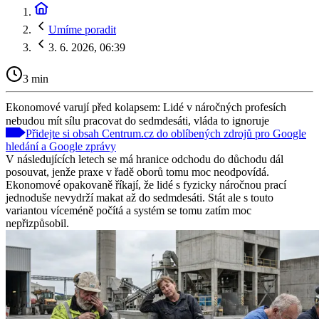
Umíme poradit
3. 6. 2026, 06:39
3 min
Ekonomové varují před kolapsem: Lidé v náročných profesích
nebudou mít sílu pracovat do sedmdesáti, vláda to ignoruje
Přidejte si obsah Centrum.cz do oblíbených zdrojů pro Google
hledání a Google zprávy
V následujících letech se má hranice odchodu do důchodu dál
posouvat, jenže praxe v řadě oborů tomu moc neodpovídá.
Ekonomové opakovaně říkají, že lidé s fyzicky náročnou prací
jednoduše nevydrží makat až do sedmdesáti. Stát ale s touto
variantou víceméně počítá a systém se tomu zatím moc
nepřizpůsobil.