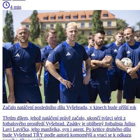
4 min
Začalo natáčení posledního dílu Vyšehradu, v kinech bude příští rok
Třetím dílem, jehož natáčení právě začalo, ukončí tvůrci sérii z
fotbalového prostředí Vyšehrad. Zpátky je oblíbený fotbalista Julius
Lavi Lavička, jeho manželka, syn i agent. Po kritice druhého dílu
bude Vyšehrad TŘY podle autorů komornější a vrací se k odkazu