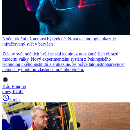
Noční vidění už nemusí být zelené. Nová technologie ukazuje
infračervený svět v barvách
Zelený svět nočních brýlí se stal jedním z nejznámějších obrazů
moderní války. Nový experimentální systém z Pekingského
technologického institutu ale ukazuje, že právě tato jednobarevnost
nemusí být nutnou vlastností nočního vidění.
Kód Enigma
dnes, 07:42
5 min