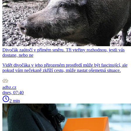
Divočák zaútočí v přímém směru. Tři vteřiny rozhodnou, jestli vás
dostane, nebo ne
Vidět divočáka v jeho přirozeném prostředí může být fascinující, ale
pokud vám nečekaně zkříží cestu, může nastat ošemetná situace.
adbz.cz
dnes, 07:40
2 min