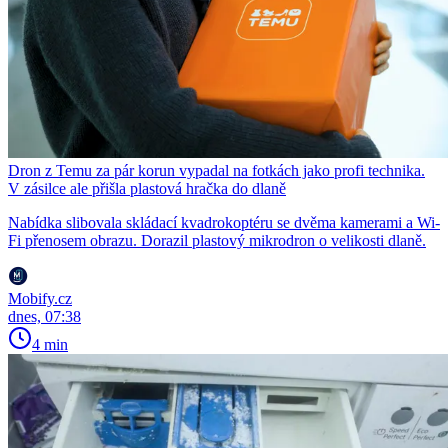
Dron z Temu za pár korun vypadal na fotkách jako profi technika.
V zásilce ale přišla plastová hračka do dlaně
Nabídka slibovala skládací kvadrokoptéru se dvěma kamerami a Wi-
Fi přenosem obrazu. Dorazil plastový mikrodron o velikosti dlaně.
Mobify.cz
dnes, 07:38
4 min