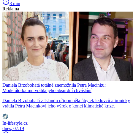
3 min
Reklama
Daniela Brzobohatá totálně znemožnila Petra Macinku:
Moderátorka mu vrátila jeho absurdní chvástání
Daniela Brzobohatá z Islandu připomněla úbytek ledovců a ironicky
vrátila Petru Macinkovi jeho výrok o konci klimatické krize.
In-lifestyle.cz
dnes, 07:19