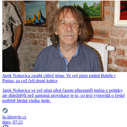
Jarek Nohavica zasáhl citlivé téma: Ve své písni zmínil Babiše i
Putina, za což čelí drsné kritice
Jarek Nohavica ve své písni před časem připomněl jména z politiky,
ale důležitější než samotná provokace je to, co text vypovídá o české
potřebě hledat viníka jinde.
In-lifestyle.cz
dnes, 07:21