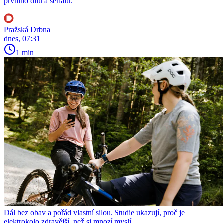
prvního dílu a seriálu.
Pražská Drbna
dnes, 07:31
1 min
Dál bez obav a pořád vlastní silou. Studie ukazují, proč je
elektrokolo zdravější, než si mnozí myslí