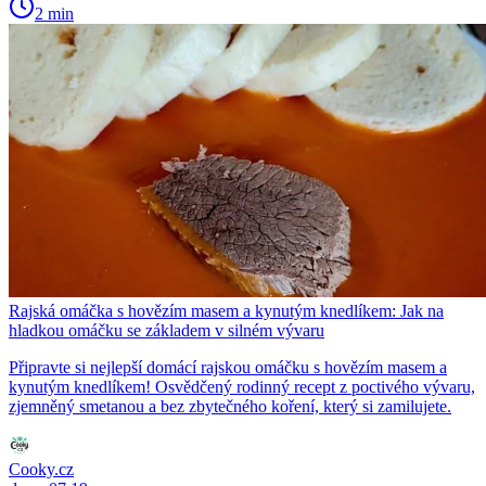
2 min
Rajská omáčka s hovězím masem a kynutým knedlíkem: Jak na
hladkou omáčku se základem v silném vývaru
Připravte si nejlepší domácí rajskou omáčku s hovězím masem a
kynutým knedlíkem! Osvědčený rodinný recept z poctivého vývaru,
zjemněný smetanou a bez zbytečného koření, který si zamilujete.
Cooky.cz