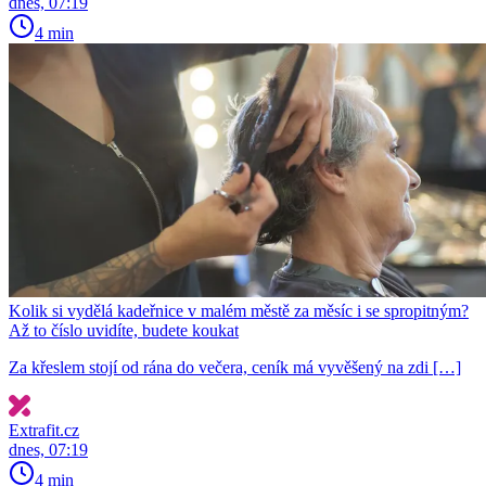
dnes, 07:19
4 min
Kolik si vydělá kadeřnice v malém městě za měsíc i se spropitným?
Až to číslo uvidíte, budete koukat
Za křeslem stojí od rána do večera, ceník má vyvěšený na zdi […]
Extrafit.cz
dnes, 07:19
4 min