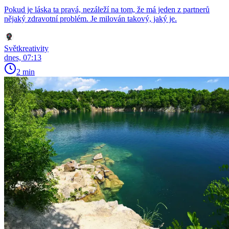
Pokud je láska ta pravá, nezáleží na tom, že má jeden z partnerů
nějaký zdravotní problém. Je milován takový, jaký je.
Světkreativity
dnes, 07:13
2 min