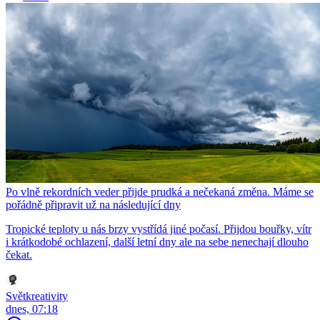
Po vlně rekordních veder přijde prudká a nečekaná změna. Máme se
pořádně připravit už na následující dny
Tropické teploty u nás brzy vystřídá jiné počasí. Přijdou bouřky, vítr
i krátkodobé ochlazení, další letní dny ale na sebe nenechají dlouho
čekat.
Světkreativity
dnes, 07:18