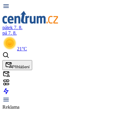
pátek 7. 8.
pá 7. 8.
21°C
Přihlášení
Reklama