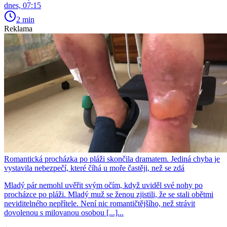
dnes, 07:15
2 min
Reklama
Romantická procházka po pláži skončila dramatem. Jediná chyba je
vystavila nebezpečí, které číhá u moře častěji, než se zdá
Mladý pár nemohl uvěřit svým očím, když uviděl své nohy po
procházce po pláži. Mladý muž se ženou zjistili, že se stali obětmi
neviditelného nepřítele. Není nic romantičtějšího, než strávit
dovolenou s milovanou osobou [...]...