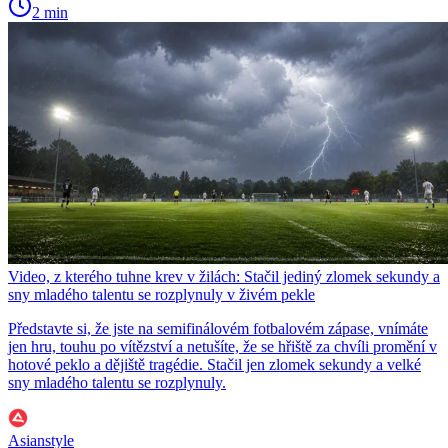
2 min
Video, z kterého tuhne krev v žilách: Stačil jediný zlomek sekundy a
sny mladého talentu se rozplynuly v živém pekle
Představte si, že jste na semifinálovém fotbalovém zápase, vnímáte
jen hru, touhu po vítězství a netušíte, že se hřiště za chvíli promění v
hotové peklo a dějiště tragédie. Stačil jen zlomek sekundy a velké
sny mladého talentu se rozplynuly.
Asianstyle