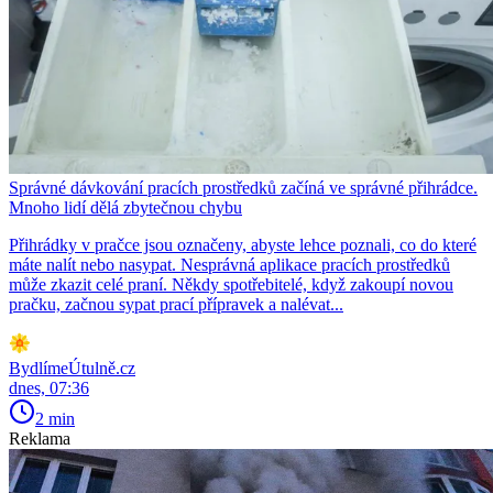
Správné dávkování pracích prostředků začíná ve správné přihrádce.
Mnoho lidí dělá zbytečnou chybu
Přihrádky v pračce jsou označeny, abyste lehce poznali, co do které
máte nalít nebo nasypat. Nesprávná aplikace pracích prostředků
může zkazit celé praní. Někdy spotřebitelé, když zakoupí novou
pračku, začnou sypat prací přípravek a nalévat...
BydlímeÚtulně.cz
dnes, 07:36
2 min
Reklama