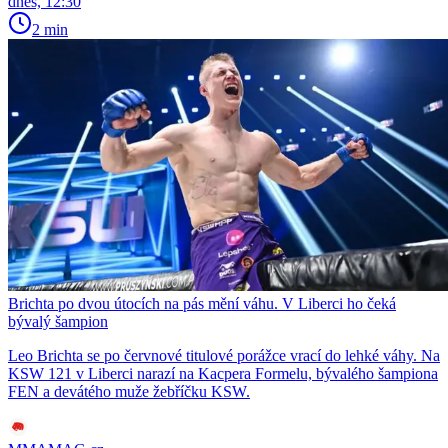
dnes, 12:30
2 min
Brichta po dvou útocích na pás mění váhu. V Liberci ho čeká
bývalý šampion
Leo Brichta se po červnové titulové porážce vrací do lehké váhy. Na
KSW 121 v Liberci narazí na Kacpera Formelu, bývalého šampiona
FEN a devátého muže žebříčku KSW.