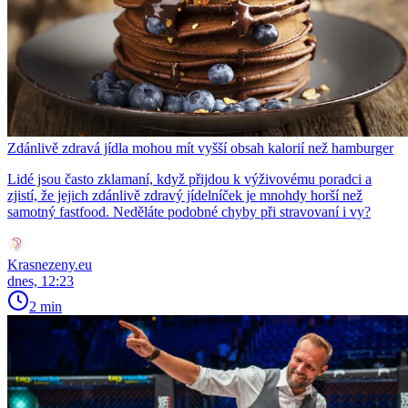
Zdánlivě zdravá jídla mohou mít vyšší obsah kalorií než hamburger
Lidé jsou často zklamaní, když přijdou k výživovému poradci a
zjistí, že jejich zdánlivě zdravý jídelníček je mnohdy horší než
samotný fastfood. Neděláte podobné chyby při stravovaní i vy?
Krasnezeny.eu
dnes, 12:23
2 min