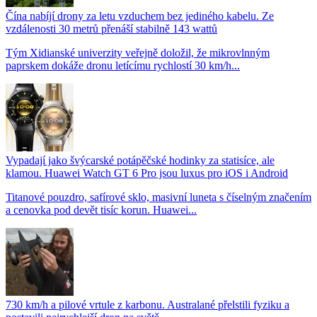
Čína nabíjí drony za letu vzduchem bez jediného kabelu. Ze
vzdálenosti 30 metrů přenáší stabilně 143 wattů
Tým Xidianské univerzity veřejně doložil, že mikrovlnným
paprskem dokáže dronu letícímu rychlostí 30 km/h...
Vypadají jako švýcarské potápěčské hodinky za statisíce, ale
klamou. Huawei Watch GT 6 Pro jsou luxus pro iOS i Android
Titanové pouzdro, safírové sklo, masivní luneta s číselným značením
a cenovka pod devět tisíc korun. Huawei...
730 km/h a pilové vrtule z karbonu. Australané přelstili fyziku a