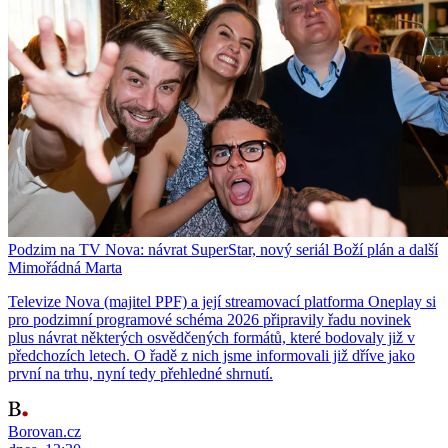
Podzim na TV Nova: návrat SuperStar, nový seriál Boží plán a další
Mimořádná Marta
Televize Nova (majitel PPF) a její streamovací platforma Oneplay si
pro podzimní programové schéma 2026 připravily řadu novinek
plus návrat některých osvědčených formátů, které bodovaly již v
předchozích letech. O řadě z nich jsme informovali již dříve jako
první na trhu, nyní tedy přehledné shrnutí.
Borovan.cz