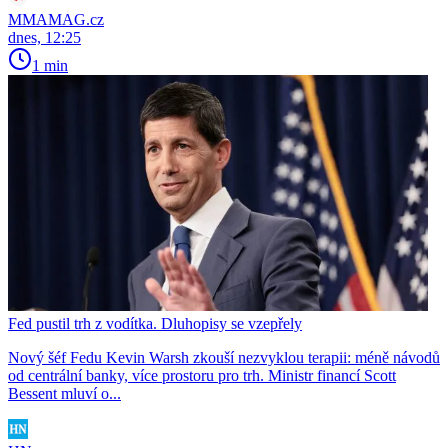
MMAMAG.cz
dnes, 12:25
1 min
Fed pustil trh z vodítka. Dluhopisy se vzepřely
Nový šéf Fedu Kevin Warsh zkouší nezvyklou terapii: méně návodů
od centrální banky, více prostoru pro trh. Ministr financí Scott
Bessent mluví o...