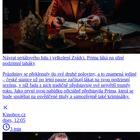
Návrat seriálového hitu i velkolepí Zrádci. Prima láká na silné
podzimní taháky
Prázdniny se překlenuly do své druhé poloviny, a to znamená jediné
– české stanice už po letní pauze začínají lákat na svou podzimní
sezónu, v níž řada z nich tradičně představuje své největší trumfy
roku. Jako první svou nabídku oficiálně představila Prima, která se
bude spoléhat na osvědčené tituly a samozřejmě také kriminálky.
Kinobox.cz
dnes, 12:05
3 min