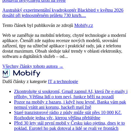
postavili nejrychlejší dron na světě
Australský experimentální kvadrokoptér Blackbird v květnu 2026
dosáhl při jednosměrném průletu 730 km/h....
Tento článek byl publikován ze zdrojů
Mobify.cz
Web se zaměřuje na mobilní telefony, chytré technologie a moderní
aplikace. Čtenáři zde najdou recenze nových modelů, srovnání
zařízení, tipy na užitečné aplikace i praktické rady, jak z telefonu
dostat maximum. Obsah sleduje také trendy v oblasti elektroniky,
softwaru a digitálních služeb – od...
Všechny články tohoto autora →
Další články z kategorie
IT a technologie
Zkontrolujte si soukromí, Gmail zapnul AI, která čte e-maily i
přílohy. Většina lidí o tom neví, funkce běží na pozadí
Pozor na mobily z bazaru, i když jsou levné. Banka vám pak
nemusí vrátit ani korunu, hackeři mají žně
Staré tranzistorové rádio z půdy může stát přes 10 000 Kč.
Rozhoduje jedna věc, kterou většina přehlédne
Před 30 lety stál první mobil v Česku jako ojetina, dnes je to
poklad. Eurotel ho pak dotoval a lidé se rvali ve frontách