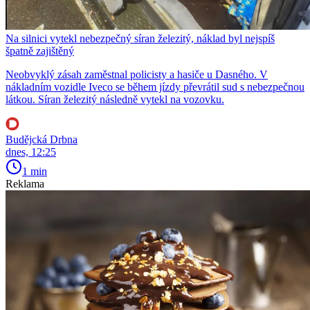
Na silnici vytekl nebezpečný síran železitý, náklad byl nejspíš
špatně zajištěný
Neobvyklý zásah zaměstnal policisty a hasiče u Dasného. V
nákladním vozidle Iveco se během jízdy převrátil sud s nebezpečnou
látkou. Síran železitý následně vytekl na vozovku.
Budějcká Drbna
dnes, 12:25
1 min
Reklama