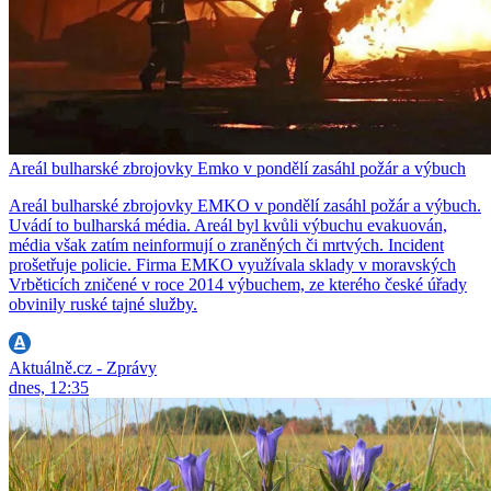
Areál bulharské zbrojovky Emko v pondělí zasáhl požár a výbuch
Areál bulharské zbrojovky EMKO v pondělí zasáhl požár a výbuch.
Uvádí to bulharská média. Areál byl kvůli výbuchu evakuován,
média však zatím neinformují o zraněných či mrtvých. Incident
prošetřuje policie. Firma EMKO využívala sklady v moravských
Vrběticích zničené v roce 2014 výbuchem, ze kterého české úřady
obvinily ruské tajné služby.
Aktuálně.cz - Zprávy
dnes, 12:35