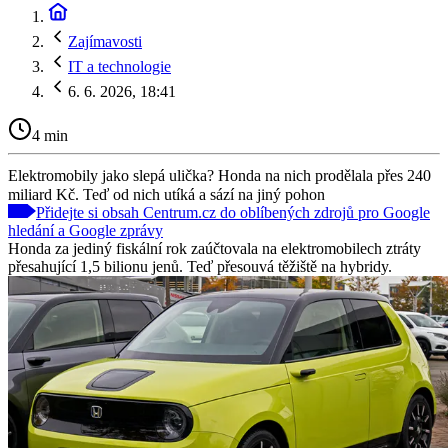
Zajímavosti
IT a technologie
6. 6. 2026, 18:41
4 min
Elektromobily jako slepá ulička? Honda na nich prodělala přes 240
miliard Kč. Teď od nich utíká a sází na jiný pohon
Přidejte si obsah Centrum.cz do oblíbených zdrojů pro Google
hledání a Google zprávy
Honda za jediný fiskální rok zaúčtovala na elektromobilech ztráty
přesahující 1,5 bilionu jenů. Teď přesouvá těžiště na hybridy.