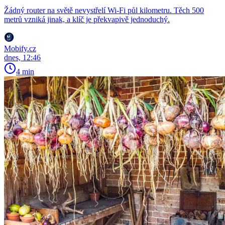
Žádný router na světě nevystřelí Wi-Fi půl kilometru. Těch 500
metrů vzniká jinak, a klíč je překvapivě jednoduchý.
Mobify.cz
dnes, 12:46
4 min