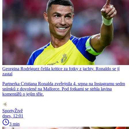
Georgina Rodríguez čelila kritice za fotky z jachty. Ronaldo se jí
zastal
Partnerka Cristiana Ronalda zveřejnila 4. srpna na Instagramu sedm
snímků z dovolené na Mallorce. Pod fotkami se strhla lavina
komentářů o jejím těle.
SportyŽivě
dnes, 12:01
3 min