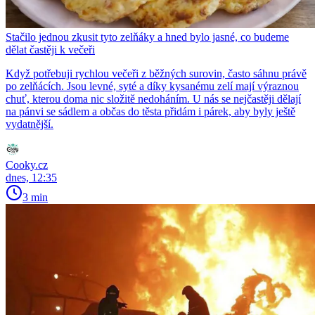
Stačilo jednou zkusit tyto zelňáky a hned bylo jasné, co budeme
dělat častěji k večeři
Když potřebuji rychlou večeři z běžných surovin, často sáhnu právě
po zelňácích. Jsou levné, syté a díky kysanému zelí mají výraznou
chuť, kterou doma nic složitě nedoháním. U nás se nejčastěji dělají
na pánvi se sádlem a občas do těsta přidám i párek, aby byly ještě
vydatnější.
Cooky.cz
dnes, 12:35
3 min