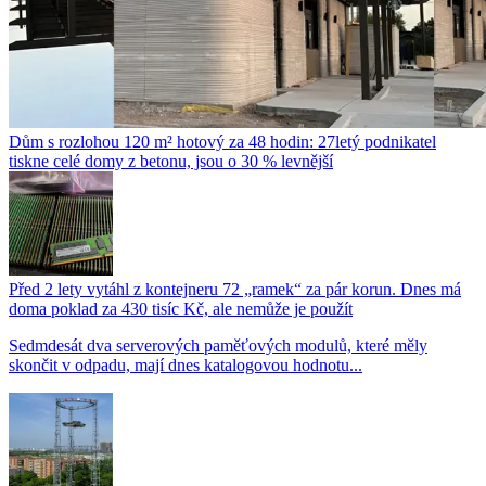
Dům s rozlohou 120 m² hotový za 48 hodin: 27letý podnikatel
tiskne celé domy z betonu, jsou o 30 % levnější
Před 2 lety vytáhl z kontejneru 72 „ramek“ za pár korun. Dnes má
doma poklad za 430 tisíc Kč, ale nemůže je použít
Sedmdesát dva serverových paměťových modulů, které měly
skončit v odpadu, mají dnes katalogovou hodnotu...