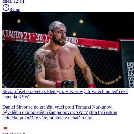
dnes, 12:14
8 min
Škvor přišel o odvetu s Fleurym. V Karlových Varech ho teď čeká
legenda KSW
Daniel Škvor se po zranění vrací proti Tomaszi Narkunovi,
bývalému dlouholetému šampionovi KSW. Výhra by českou
jedničku polotěžké váhy udržela v debatě o titul.