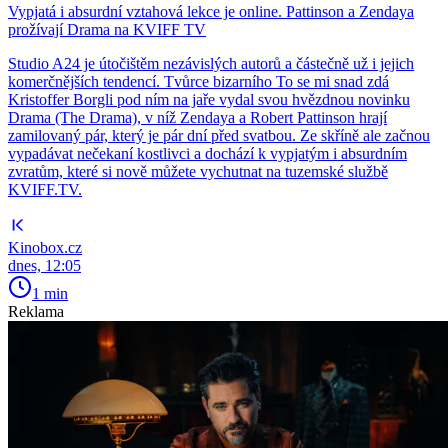
Vypjatá i absurdní vztahová lekce je online. Pattinson a Zendaya
prožívají Drama na KVIFF TV
Studio A24 je útočištěm nezávislých autorů a částečně už i jejich
komerčnějších tendencí. Tvůrce bizarního To se mi snad zdá
Kristoffer Borgli pod ním na jaře vydal svou hvězdnou novinku
Drama (The Drama), v níž Zendaya a Robert Pattinson hrají
zamilovaný pár, který je pár dní před svatbou. Ze skříně ale začnou
vypadávat nečekaní kostlivci a dochází k vypjatým i absurdním
zvratům, které si nově můžete vychutnat na tuzemské službě
KVIFF.TV.
Kinobox.cz
dnes, 12:05
1 min
Reklama