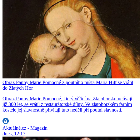
Obraz Panny Marie Pomocné z poutního místa Maria Hilf se vrátil
do Zlatých Hor
Obraz Panny Marie Pomocné, který věřící na Zlatohorsku uctívají
již 300 let, se vrátil z restaurátorské dílny. Ve zlatohorském farním
kostele jej slavnostně přivítají tuto neděli při poutní slavnosti.
Aktuálně.cz - Magazín
dnes, 12:17