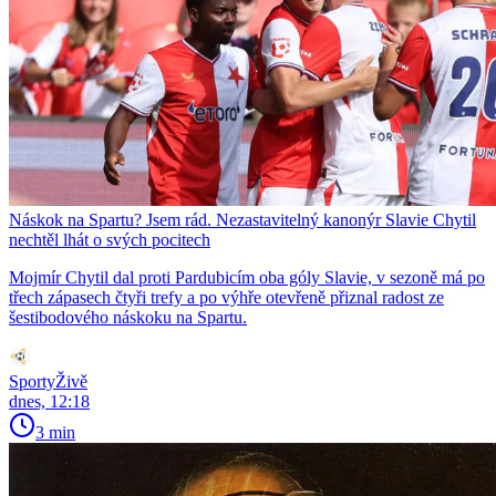
Náskok na Spartu? Jsem rád. Nezastavitelný kanonýr Slavie Chytil
nechtěl lhát o svých pocitech
Mojmír Chytil dal proti Pardubicím oba góly Slavie, v sezoně má po
třech zápasech čtyři trefy a po výhře otevřeně přiznal radost ze
šestibodového náskoku na Spartu.
SportyŽivě
dnes, 12:18
3 min