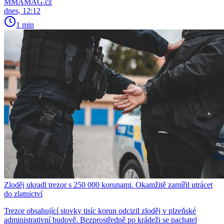
MMAMAG.cz
dnes, 12:12
1 min
Zloděj ukradl trezor s 250 000 korunami. Okamžitě zamířil utrácet
do zlatnictví
Trezor obsahující stovky tisíc korun odcizil zloděj v plzeňské
administrativní budově. Bezprostředně po krádeži se pachatel