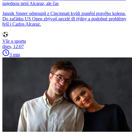
najednou není Alcaraz, ale čas
Jannik Sinner odstoupil z Cincinnati kvůli zranění pravého kolena.
Do začátku US Open zbývají necelé tři týdny a podobné problémy
řeší i Carlos Alcaraz.
Vše o sportu
dnes, 12:07
3 min