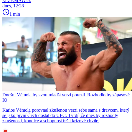
MMAMAG.cz
dnes, 12:28
1 min
Dnešní Vémola by svou mladší verzi porazil. Rozhodlo by zápasové
IQ
Karlos Vémola porovnal zkušenou verzi sebe sama s dravcem, který
se jako první Čech dostal do UFC. Tvrdí, že dnes by rozhodly
zkušenosti, kondice a schopnost řešit krizové chvíle.