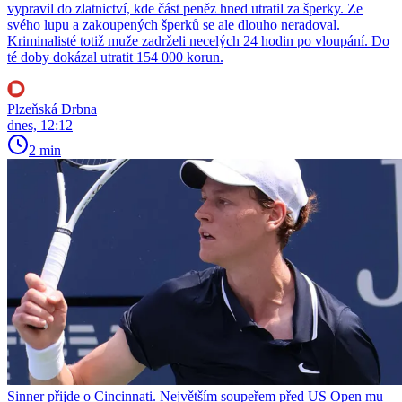
vypravil do zlatnictví, kde část peněz hned utratil za šperky. Ze
svého lupu a zakoupených šperků se ale dlouho neradoval.
Kriminalisté totiž muže zadrželi necelých 24 hodin po vloupání. Do
té doby dokázal utratit 154 000 korun.
Plzeňská Drbna
dnes, 12:12
2 min
Sinner přijde o Cincinnati. Největším soupeřem před US Open mu