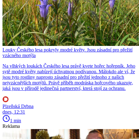
Louky Českého lesa pokryly modré květy. Jsou zásadní pro přežití
vzácného motýla
Na vlhkých loukách Českého lesa právě kvete hořec hořepník. Jeho
sytě modré květy nabízejí úchvatnou podívanou. Málokdo ale ví, že
jsou tyto rostliny naprosto zásadní pro přežití jednoho z našich
nejvzácnějších motýlů. Právě příběh modráska hořcového ukazuje,
jaká jsou v přírodě jedinečná partnerství, která stojí za ochranu.
Plzeňská Drbna
dnes, 12:31
1 min
Reklama