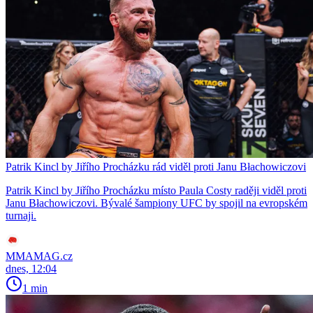
Patrik Kincl by Jiřího Procházku rád viděl proti Janu Błachowiczovi
Patrik Kincl by Jiřího Procházku místo Paula Costy raději viděl proti
Janu Błachowiczovi. Bývalé šampiony UFC by spojil na evropském
turnaji.
MMAMAG.cz
dnes, 12:04
1 min