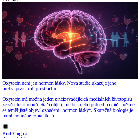
Oxytocin není jen hormon lásky. Nová studie ukazuje jeho
překvapivou roli při strachu
Oxytocin má možná jeden z nejzavádějících mediálních životopisů
ze všech hormonů. Stačí objetí, polibek nebo pohled na dítě a někde
se téměř jistě objeví označení „hormon lásky“. Skutečná biologie je
mnohem méně romantická.
Kód Enigma