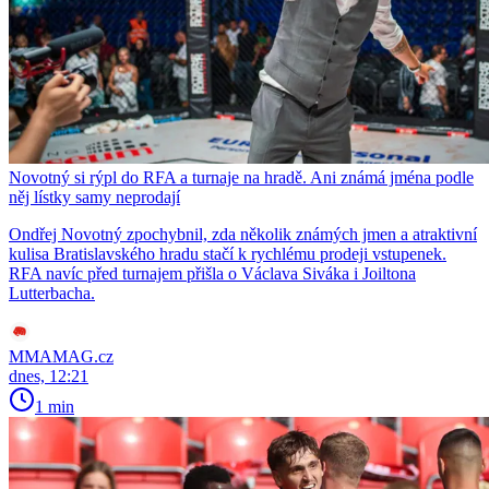
Novotný si rýpl do RFA a turnaje na hradě. Ani známá jména podle
něj lístky samy neprodají
Ondřej Novotný zpochybnil, zda několik známých jmen a atraktivní
kulisa Bratislavského hradu stačí k rychlému prodeji vstupenek.
RFA navíc před turnajem přišla o Václava Siváka i Joiltona
Lutterbacha.
MMAMAG.cz
dnes, 12:21
1 min