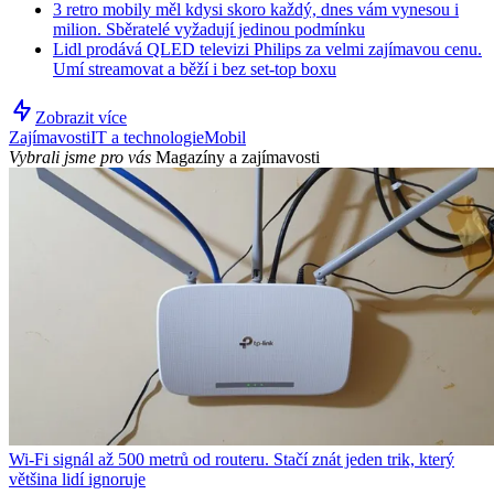
3 retro mobily měl kdysi skoro každý, dnes vám vynesou i
milion. Sběratelé vyžadují jedinou podmínku
Lidl prodává QLED televizi Philips za velmi zajímavou cenu.
Umí streamovat a běží i bez set-top boxu
Zobrazit více
Zajímavosti
IT a technologie
Mobil
Vybrali jsme pro vás
Magazíny a zajímavosti
Wi-Fi signál až 500 metrů od routeru. Stačí znát jeden trik, který
většina lidí ignoruje