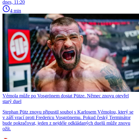
dnes, 11:20
4 min
Vémola může po Vosgrönem dostat Pütze. Němec znovu otevřel
starý duel
Stephan Pütz znovu připustil souboj s Karlosem Vémolou, který se
v září vrací proti Fredericu Vosgrönemu. Pokud český Terminátor
bude pokračovat, jeden z nejdéle odkládaných duelů může znovu
ožít.