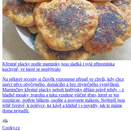
Křestné placky podle maminky jsou sladká i sytá připomínka
kuchyně, ve které se neplýtvalo
Na některé recepty si člověk vzpomene přesně ve chvíli, kdy chce
upéct něco obyčejného, domácího a bez zbytečného vymýšlení.
Maminčiny křestné placky neboli hnětýnky dělám právě tehdy – z
hladké mouky, tvarohu a tuku vznikne vláčné těsto, které se jen
rozplácne, potřete bílkem, osolíte a posypete mákem. Nejlepší jsou
ještě čerstvé, k polévce, ke kávě a klidně i s povidly, jak to máme
doma nejradši.
Cooky.cz