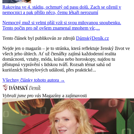
Rakovina ve 4. stádiu, ochrnutý od pasu dolů. Zach se oženil v
nemocnici a pak přišlo něco, čemu lékaři nerozumí
Nemocný muž si velmi přál vzít si svou milovanou snoubenku.
Tento počin pro ně ovšem znamenal mnohem víc,...
Tento článek byl publikován ze zdrojů
DámskýDeník.cz
Nejde jen o magazín – je to stránka, která reflektuje ženský život ve
všech jeho úhlech. Ať už čtenářky zajímá každodenní realita
domácnosti, vztahy, móda, krása nebo horoskopy, najdou tu
přístupná vyprávění s lidskou tváří. Rozsah témat sahá od
kuriózních lifestylových událostí, přes praktické...
Všechny články tohoto autora →
Vybrali jsme pro vás
Magazíny a zajímavosti