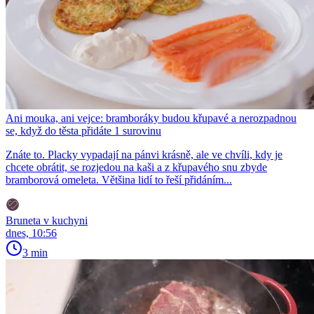
Ani mouka, ani vejce: bramboráky budou křupavé a nerozpadnou
se, když do těsta přidáte 1 surovinu
Znáte to. Placky vypadají na pánvi krásně, ale ve chvíli, kdy je
chcete obrátit, se rozjedou na kaši a z křupavého snu zbyde
bramborová omeleta. Většina lidí to řeší přidáním...
Bruneta v kuchyni
dnes, 10:56
3 min