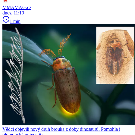
MMAMAG.cz
dnes, 11:19
1 min
Vědci objevili nový druh brouka z doby dinosaurů. Pomohla i
olomoucká univerzita