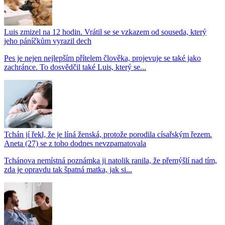
Luis zmizel na 12 hodin. Vrátil se se vzkazem od souseda, který
jeho páníčkům vyrazil dech
Pes je nejen nejlepším přítelem člověka, projevuje se také jako
zachránce. To dosvědčil také Luis, který se...
Tchán jí řekl, že je líná ženská, protože porodila císařským řezem.
Aneta (27) se z toho dodnes nevzpamatovala
Tchánova nemístná poznámka ji natolik ranila, že přemýšlí nad tím,
zda je opravdu tak špatná matka, jak si...