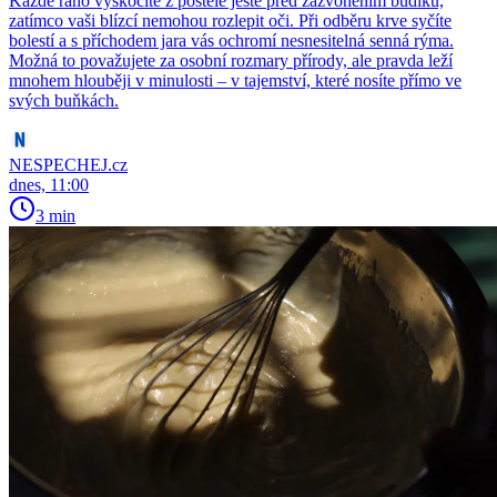
Každé ráno vyskočíte z postele ještě před zazvoněním budíku,
zatímco vaši blízcí nemohou rozlepit oči. Při odběru krve syčíte
bolestí a s příchodem jara vás ochromí nesnesitelná senná rýma.
Možná to považujete za osobní rozmary přírody, ale pravda leží
mnohem hlouběji v minulosti – v tajemství, které nosíte přímo ve
svých buňkách.
NESPECHEJ.cz
dnes, 11:00
3 min