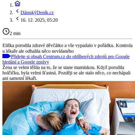
DámskýDeník.cz
16. 12. 2025, 05:20
2 min
Eliška porodila zdravé děvčátko a vše vypadalo v pořádku. Kontrola
u lékaře ale odhalila něco nevídaného
Přidejte si obsah Centrum.cz do oblíbených zdrojů pro Google
hledání a Google zprávy
Žena se velmi těšila na to, že se stane maminkou. Když porodila
holčičku, byla velmi šťastná. Později se ale stalo něco, co nechápali
ani samotní lékaři.