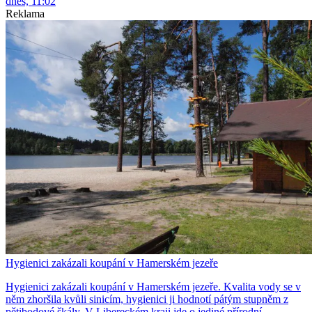
dnes, 11:02
Reklama
Hygienici zakázali koupání v Hamerském jezeře
Hygienici zakázali koupání v Hamerském jezeře. Kvalita vody se v
něm zhoršila kvůli sinicím, hygienici ji hodnotí pátým stupněm z
pětibodové škály. V Libereckém kraji jde o jediné přírodní