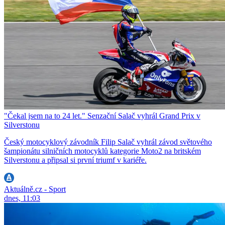
"Čekal jsem na to 24 let." Senzační Salač vyhrál Grand Prix v
Silverstonu
Český motocyklový závodník Filip Salač vyhrál závod světového
šampionátu silničních motocyklů kategorie Moto2 na britském
Silverstonu a připsal si první triumf v kariéře.
Aktuálně.cz - Sport
dnes, 11:03