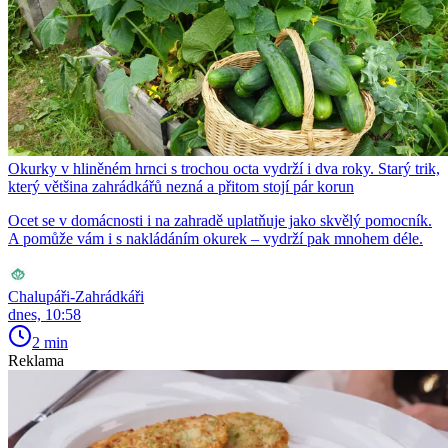
Okurky v hliněném hrnci s trochou octa vydrží i dva roky. Starý trik,
který většina zahrádkářů nezná a přitom stojí pár korun
Ocet se v domácnosti i na zahradě uplatňuje jako skvělý pomocník.
A pomůže vám i s nakládáním okurek – vydrží pak mnohem déle.
Chalupáři-Zahrádkáři
dnes, 10:58
2 min
Reklama