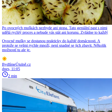
Po ovocných muškách nezbyde ani stopa. Tato geniální past s nimi
udělá rychlý proces a nebude vás stát ani korunu. Zvládne to každý
Ovocné mušky se dostanou prakticky do každé domácnosti. A
protože se velmi rychle množí, není snadné se jich zbavit. Několik
možností tu ale je.
BydlímeÚtulně.cz
dnes, 11:05
2 min