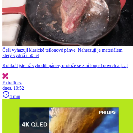
Češi vyhazují klasické teflonové pánve. Nahrazují je materiálem,
který vydrží i 50 let
Kolikrát jste už vyhodili pánev, protože se z ní loupal povrch a […]
Extrafit.cz
dnes, 10:52
4 min