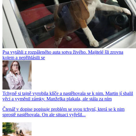
Psa vytáhli z rozpáleného auta sotva živého. Majitelé šli zrovna
kolem a nepřihlásili se
Tchyně si tajně vyrobila klíče a nastěhovala se k nim. Martin jí sbalil
věci a vyměnil zámky. Manželka plakala, ale stála za ním
Čtenář v dopise popisuje problém se svou tchyní, která se k nim
sprostě nastěhovala. On ale situaci vyřešil...