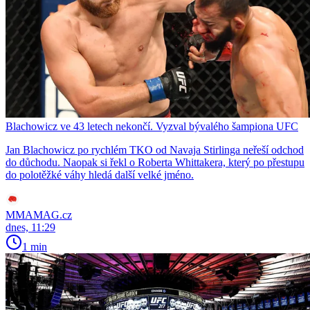
Blachowicz ve 43 letech nekončí. Vyzval bývalého šampiona UFC
Jan Blachowicz po rychlém TKO od Navaja Stirlinga neřeší odchod
do důchodu. Naopak si řekl o Roberta Whittakera, který po přestupu
do polotěžké váhy hledá další velké jméno.
MMAMAG.cz
dnes, 11:29
1 min