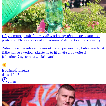
Díky tomuto geniálnímu zavlažovacímu systému bude o zahrádku
postaráno. Nebude vás stát ani korunu. Zvládne to naprosto každý
Zahradničení je relaxační činnost – ano, pro někoho, koho baví tahat
těžké konve s vodou. Zkuste na to jít chytře a vytvořte si
jednoduchý systém na zavlažování.
BydlímeÚtulně.cz
dnes, 10:47
2 min