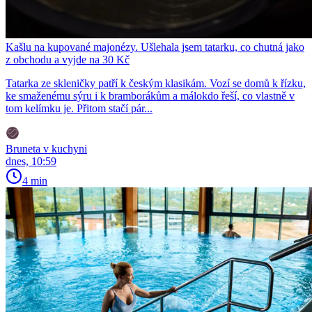
Kašlu na kupované majonézy. Ušlehala jsem tatarku, co chutná jako
z obchodu a vyjde na 30 Kč
Tatarka ze skleničky patří k českým klasikám. Vozí se domů k řízku,
ke smaženému sýru i k bramborákům a málokdo řeší, co vlastně v
tom kelímku je. Přitom stačí pár...
Bruneta v kuchyni
dnes, 10:59
4 min