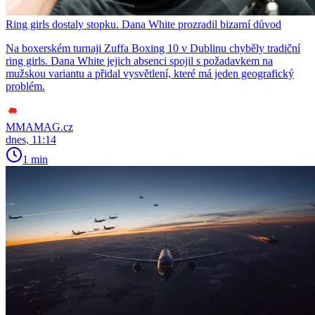
Ring girls dostaly stopku. Dana White prozradil bizarní důvod
Na boxerském turnaji Zuffa Boxing 10 v Dublinu chyběly tradiční
ring girls. Dana White jejich absenci spojil s požadavkem na
mužskou variantu a přidal vysvětlení, které má jeden geografický
problém.
MMAMAG.cz
dnes, 11:14
1 min