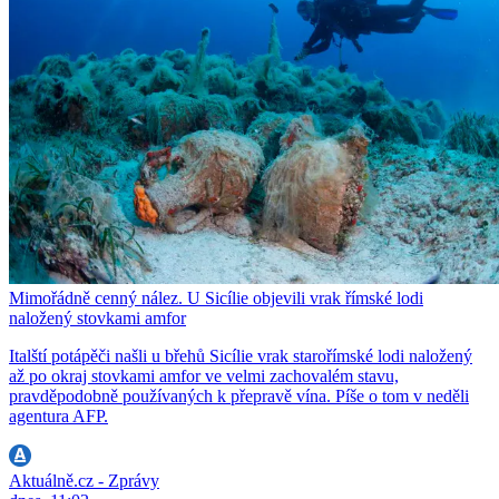
Mimořádně cenný nález. U Sicílie objevili vrak římské lodi
naložený stovkami amfor
Italští potápěči našli u břehů Sicílie vrak starořímské lodi naložený
až po okraj stovkami amfor ve velmi zachovalém stavu,
pravděpodobně používaných k přepravě vína. Píše o tom v neděli
agentura AFP.
Aktuálně.cz - Zprávy