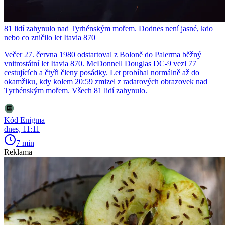
81 lidí zahynulo nad Tyrhénským mořem. Dodnes není jasné, kdo
nebo co zničilo let Itavia 870
Večer 27. června 1980 odstartoval z Boloně do Palerma běžný
vnitrostátní let Itavia 870. McDonnell Douglas DC-9 vezl 77
cestujících a čtyři členy posádky. Let probíhal normálně až do
okamžiku, kdy kolem 20:59 zmizel z radarových obrazovek nad
Tyrhénským mořem. Všech 81 lidí zahynulo.
Kód Enigma
dnes, 11:11
7 min
Reklama