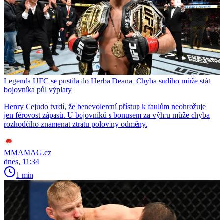
Legenda UFC se pustila do Herba Deana. Chyba sudího může stát
bojovníka půl výplaty
Henry Cejudo tvrdí, že benevolentní přístup k faulům neohrožuje
jen férovost zápasů. U bojovníků s bonusem za výhru může chyba
rozhodčího znamenat ztrátu poloviny odměny.
MMAMAG.cz
dnes, 11:34
1 min