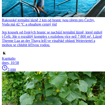
Rakouské termální lázně 2 km od hranic jsou rájem pro Čechy.
Voda má 42 °C a obsahuje cenný jód
Jen kousek od českých hranic se nachází termální lázně, které milují
i Češi. Jde o rozsáhlý komplex s rozlohou více než 7 800 m². Lázně
Therme Laa an der Thaya leží ve vinařské oblasti Weinviertel a
mohou se chlubit léčivou vodou.
Kapitalio
dnes, 10:58
3 min