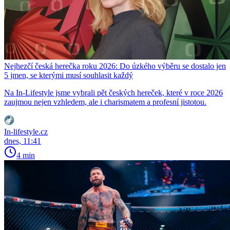
Nejhezčí česká herečka roku 2026: Do úzkého výběru se dostalo jen
5 jmen, se kterými musí souhlasit každý
Na In-Lifestyle jsme vybrali pět českých hereček, které v roce 2026
zaujmou nejen vzhledem, ale i charismatem a profesní jistotou.
In-lifestyle.cz
dnes, 11:41
4 min