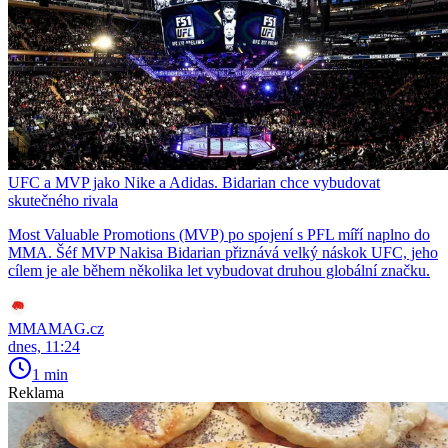
UFC a MVP jako Nike a Adidas. Bidarian chce vybudovat
skutečného rivala
Most Valuable Promotions (MVP) po spojení s PFL míří naplno do
MMA. Šéf MVP Nakisa Bidarian přiznává velký náskok UFC, jeho
cílem je ale během několika let vybudovat druhou globální značku.
MMAMAG.cz
dnes, 11:24
1 min
Reklama