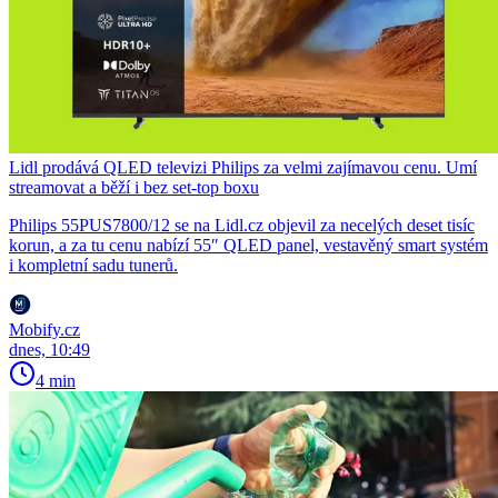
Lidl prodává QLED televizi Philips za velmi zajímavou cenu. Umí
streamovat a běží i bez set-top boxu
Philips 55PUS7800/12 se na Lidl.cz objevil za necelých deset tisíc
korun, a za tu cenu nabízí 55″ QLED panel, vestavěný smart systém
i kompletní sadu tunerů.
Mobify.cz
dnes, 10:49
4 min