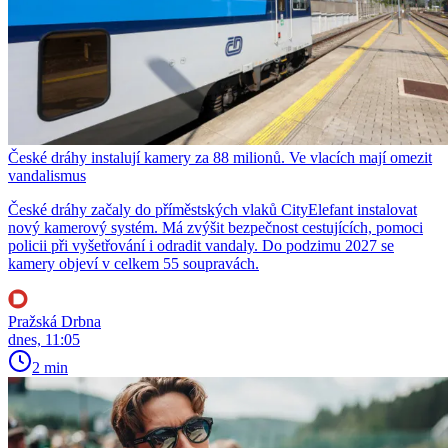
České dráhy instalují kamery za 88 milionů. Ve vlacích mají omezit
vandalismus
České dráhy začaly do příměstských vlaků CityElefant instalovat
nový kamerový systém. Má zvýšit bezpečnost cestujících, pomoci
policii při vyšetřování i odradit vandaly. Do podzimu 2027 se
kamery objeví v celkem 55 soupravách.
Pražská Drbna
dnes, 11:05
2 min