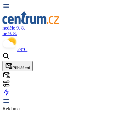
neděle 9. 8.
ne 9. 8.
29°C
Přihlášení
Reklama