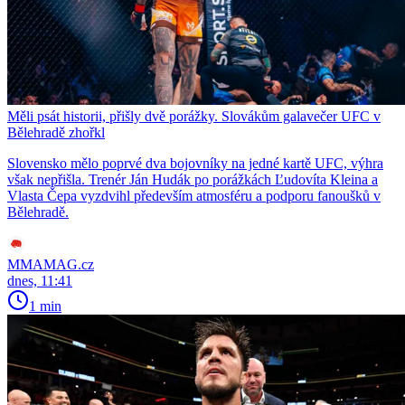
Měli psát historii, přišly dvě porážky. Slovákům galavečer UFC v
Bělehradě zhořkl
Slovensko mělo poprvé dva bojovníky na jedné kartě UFC, výhra
však nepřišla. Trenér Ján Hudák po porážkách Ľudovíta Kleina a
Vlasta Čepa vyzdvihl především atmosféru a podporu fanoušků v
Bělehradě.
MMAMAG.cz
dnes, 11:41
1 min