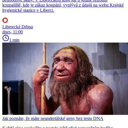
koupaliště, kde je zákaz koupání, vyplývá z údajů na webu Krajské
hygienické stanice v Liberci.
Liberecká Drbna
dnes, 11:00
1 min
Jak poznáte, že máte neandertálské geny bez testu DNA