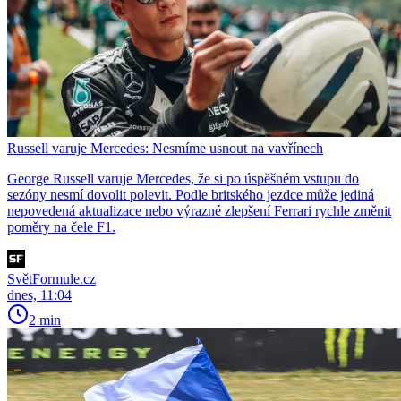
Russell varuje Mercedes: Nesmíme usnout na vavřínech
George Russell varuje Mercedes, že si po úspěšném vstupu do
sezóny nesmí dovolit polevit. Podle britského jezdce může jediná
nepovedená aktualizace nebo výrazné zlepšení Ferrari rychle změnit
poměry na čele F1.
SvětFormule.cz
dnes, 11:04
2 min