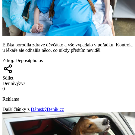
Eliška porodila zdravé děvčátko a vše vypadalo v pořádku. Kontrola
u lékaře ale odhalila něco, co nikdy předtím neviděl
Zdroj
:
Depositphotos
Sdílet
Denní
výzva
0
Reklama
Další články z
DámskýDeník.cz