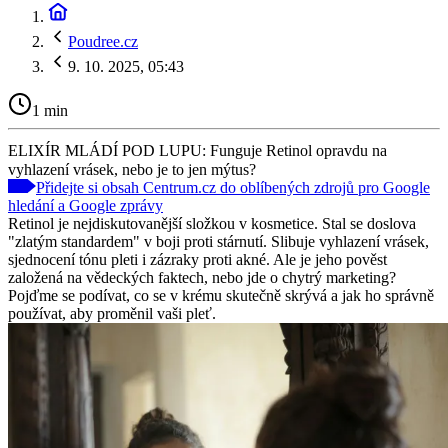
Poudree.cz
9. 10. 2025, 05:43
1 min
ELIXÍR MLÁDÍ POD LUPU: Funguje Retinol opravdu na
vyhlazení vrásek, nebo je to jen mýtus?
Přidejte si obsah Centrum.cz do oblíbených zdrojů pro Google
hledání a Google zprávy
Retinol je nejdiskutovanější složkou v kosmetice. Stal se doslova
"zlatým standardem" v boji proti stárnutí. Slibuje vyhlazení vrásek,
sjednocení tónu pleti i zázraky proti akné. Ale je jeho pověst
založená na vědeckých faktech, nebo jde o chytrý marketing?
Pojďme se podívat, co se v krému skutečně skrývá a jak ho správně
používat, aby proměnil vaši pleť.