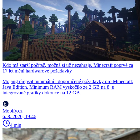
Kdo má starší počítač, možná si už nezahraje. Minecraft poprvé za
17 let mění hardwarové požadavky
Mojang přepsal minimální i doporučené požadavky pro Minecraft:
Java Edition. Minimum RAM vyskočilo ze 2 GB na 8, u
integrované grafiky dokonce na 12 GB.
Mobify.cz
6. 8. 2026, 19:46
4 min