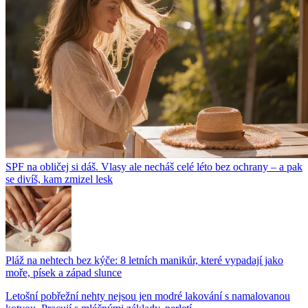
SPF na obličej si dáš. Vlasy ale necháš celé léto bez ochrany – a pak
se divíš, kam zmizel lesk
Pláž na nehtech bez kýče: 8 letních manikúr, které vypadají jako
moře, písek a západ slunce
Letošní pobřežní nehty nejsou jen modré lakování s namalovanou