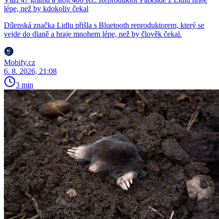
lépe, než by kdokoliv čekal
Dílenská značka Lidlu přišla s Bluetooth reproduktorem, který se
vejde do dlaně a hraje mnohem lépe, než by člověk čekal.
Mobify.cz
6. 8. 2026, 21:08
3 min