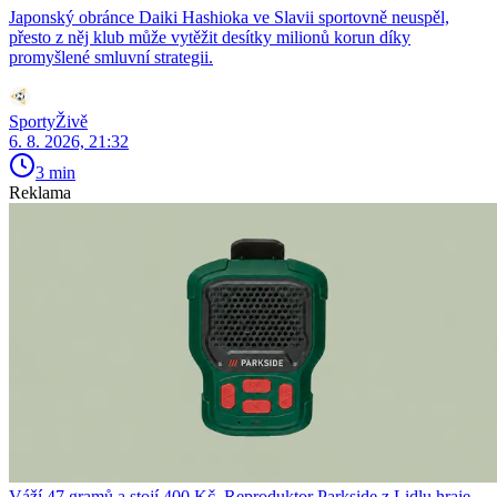
Japonský obránce Daiki Hashioka ve Slavii sportovně neuspěl,
přesto z něj klub může vytěžit desítky milionů korun díky
promyšlené smluvní strategii.
SportyŽivě
6. 8. 2026, 21:32
3 min
Reklama
Váží 47 gramů a stojí 400 Kč. Reproduktor Parkside z Lidlu hraje