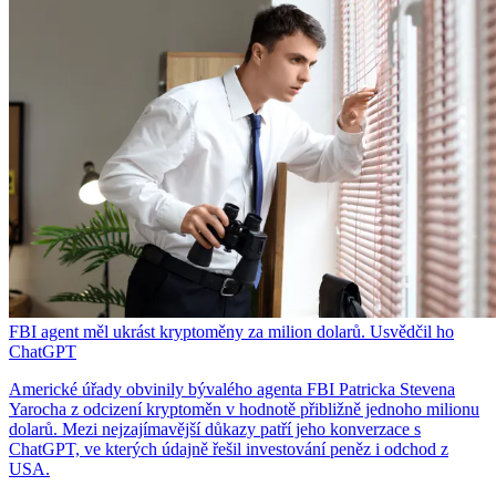
FBI agent měl ukrást kryptoměny za milion dolarů. Usvědčil ho
ChatGPT
Americké úřady obvinily bývalého agenta FBI Patricka Stevena
Yarocha z odcizení kryptoměn v hodnotě přibližně jednoho milionu
dolarů. Mezi nejzajímavější důkazy patří jeho konverzace s
ChatGPT, ve kterých údajně řešil investování peněz i odchod z
USA.