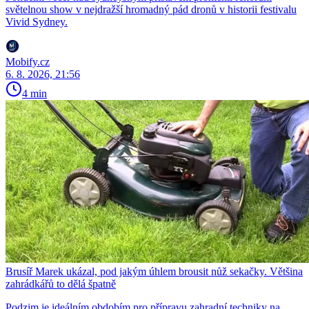
světelnou show v nejdražší hromadný pád dronů v historii festivalu
Vivid Sydney.
Mobify.cz
6. 8. 2026, 21:56
4 min
Brusíř Marek ukázal, pod jakým úhlem brousit nůž sekačky. Většina
zahrádkářů to dělá špatně
Podzim je ideálním obdobím pro přípravu zahradní techniky na