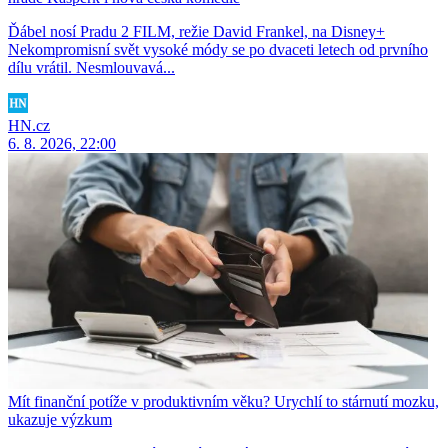
Ďábel nosí Pradu 2 FILM, režie David Frankel, na Disney+
Nekompromisní svět vysoké módy se po dvaceti letech od prvního
dílu vrátil. Nesmlouvavá...
HN.cz
6. 8. 2026, 22:00
Mít finanční potíže v produktivním věku? Urychlí to stárnutí mozku,
ukazuje výzkum