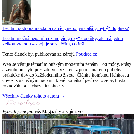
Lecitin: podpora mozku a paměti, nebo jen další „chytrý“ doplněk?
Lecitin možná nepatří mezi nejvíc „sexy“ doplňky, ale má jednu
velkou výhodu – spojuje se s něčím, co řeší...
Tento článek byl publikován ze zdrojů
Poudree.cz
Web se věnuje tématům blízkým moderním ženám – od módy, krásy
a životního stylu přes zdraví a vztahy až po inspirativní příběhy a
praktické tipy do každodenního života. Články kombinují lehkost a
čtivost s užitečnými radami, které pomáhají pečovat o sebe, hledat
rovnováhu a nacházet inspiraci v...
Všechny články tohoto autora →
Vybrali jsme pro vás
Magazíny a zajímavosti