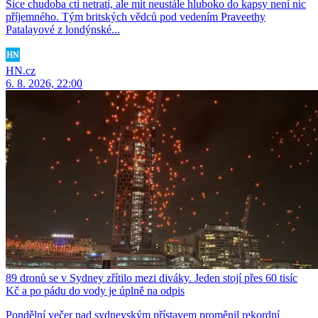
Sice chudoba cti netratí, ale mít neustále hluboko do kapsy není nic
příjemného. Tým britských vědců pod vedením Praveethy
Patalayové z londýnské...
HN.cz
6. 8. 2026, 22:00
89 dronů se v Sydney zřítilo mezi diváky. Jeden stojí přes 60 tisíc
Kč a po pádu do vody je úplně na odpis
Pondělní večer nad sydneyským přístavem proměnil rekordní