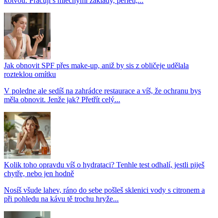
kotvou. Pracují s mléčnými základy, perletí,...
Jak obnovit SPF přes make-up, aniž by sis z obličeje udělala
rozteklou omítku
V poledne ale sedíš na zahrádce restaurace a víš, že ochranu bys
měla obnovit. Jenže jak? Přetřít celý...
Kolik toho opravdu víš o hydrataci? Tenhle test odhalí, jestli piješ
chytře, nebo jen hodně
Nosíš všude lahev, ráno do sebe pošleš sklenici vody s citronem a
při pohledu na kávu tě trochu hryže...