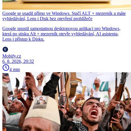
Google se usadil přímo ve Windows. Stačí ALT + mezerník a máte
vyhledávání, Lens i Disk bez otevření prohlížeče
Google spustil samostatnou desktopovou aplikaci pro Windows,
která po stisku Alt + mezerník otevře vyhledávání, AI asistenta,
Lens i přístup k Disku.
Mobify.cz
6. 8. 2026, 20:32
4 min