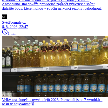
Antonelliho. Ital dokáže pravidelně zajíždět výsledky a sbírat
důležité body, které mohou v součtu na konci sezony rozhodnout.
SvětFormule.cz
6. 8. 2026, 22:47
1 min
Velký test slunečnicových olejů 2026: Porovnali jsme 7 výrobků a
našli ty nejkvalitnější