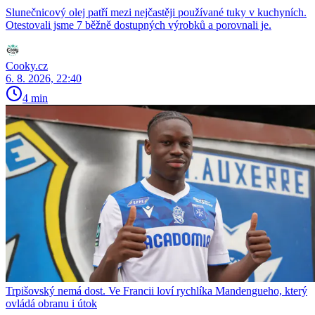
Slunečnicový olej patří mezi nejčastěji používané tuky v kuchyních.
Otestovali jsme 7 běžně dostupných výrobků a porovnali je.
Cooky.cz
6. 8. 2026, 22:40
4 min
Trpišovský nemá dost. Ve Francii loví rychlíka Mandengueho, který
ovládá obranu i útok