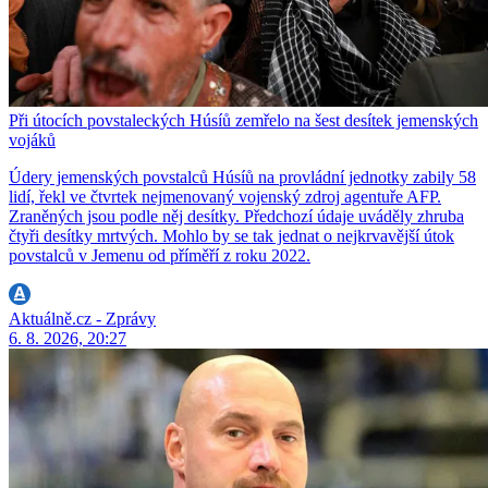
Při útocích povstaleckých Húsíů zemřelo na šest desítek jemenských
vojáků
Údery jemenských povstalců Húsíů na provládní jednotky zabily 58
lidí, řekl ve čtvrtek nejmenovaný vojenský zdroj agentuře AFP.
Zraněných jsou podle něj desítky. Předchozí údaje uváděly zhruba
čtyři desítky mrtvých. Mohlo by se tak jednat o nejkrvavější útok
povstalců v Jemenu od příměří z roku 2022.
Aktuálně.cz - Zprávy
6. 8. 2026, 20:27