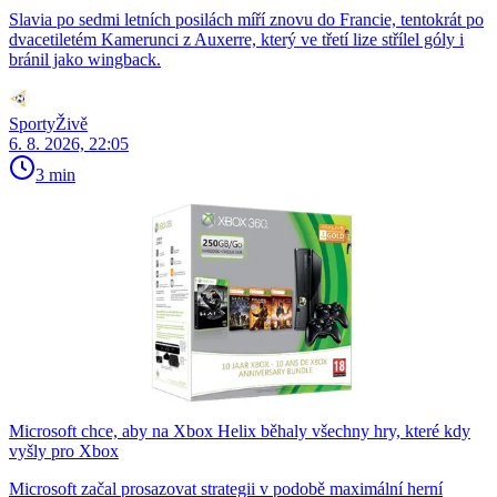
Slavia po sedmi letních posilách míří znovu do Francie, tentokrát po
dvacetiletém Kamerunci z Auxerre, který ve třetí lize střílel góly i
bránil jako wingback.
SportyŽivě
6. 8. 2026, 22:05
3 min
Microsoft chce, aby na Xbox Helix běhaly všechny hry, které kdy
vyšly pro Xbox
Microsoft začal prosazovat strategii v podobě maximální herní