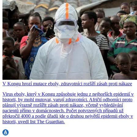
V Kongu hrozí mutace eboly, zdravotníci rozšíří zásah proti nákaze
Virus eboly, který v Kongu způsobuje jednu z nejhorších epidemií v
historii, by mohl mutovat, varují zdravotníci. Afričtí odborníci proto
plánují výrazně rozšířit zásah proti nákaze, včetně vyhledávání
pacientů přímo v domácnostech. Počet potvrzených případů už
překročil 4000 a podle úřadů jde o druhou největší epidemii eboly v
historii, uvedl list The Guardian.