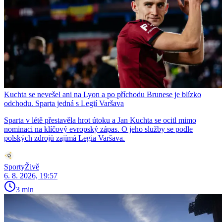
Kuchta se nevešel ani na Lyon a po příchodu Brunese je blízko
odchodu. Sparta jedná s Legií Varšava
Sparta v létě přestavěla hrot útoku a Jan Kuchta se ocitl mimo
nominaci na klíčový evropský zápas. O jeho služby se podle
polských zdrojů zajímá Legia Varšava.
SportyŽivě
6. 8. 2026, 19:57
3 min