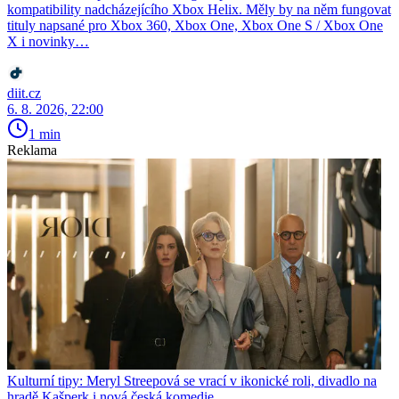
kompatibility nadcházejícího Xbox Helix. Měly by na něm fungovat
tituly napsané pro Xbox 360, Xbox One, Xbox One S / Xbox One
X i novinky…
diit.cz
6. 8. 2026, 22:00
1 min
Reklama
Kulturní tipy: Meryl Streepová se vrací v ikonické roli, divadlo na
hradě Kašperk i nová česká komedie