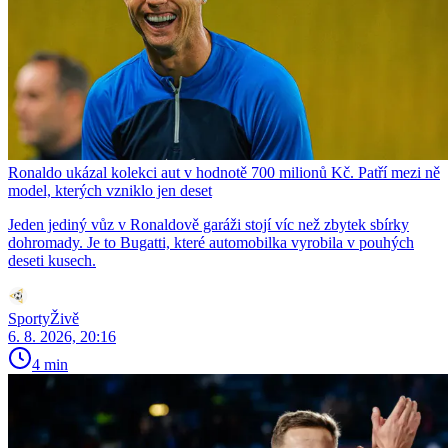
Ronaldo ukázal kolekci aut v hodnotě 700 milionů Kč. Patří mezi ně
model, kterých vzniklo jen deset
Jeden jediný vůz v Ronaldově garáži stojí víc než zbytek sbírky
dohromady. Je to Bugatti, které automobilka vyrobila v pouhých
deseti kusech.
SportyŽivě
6. 8. 2026, 20:16
4 min