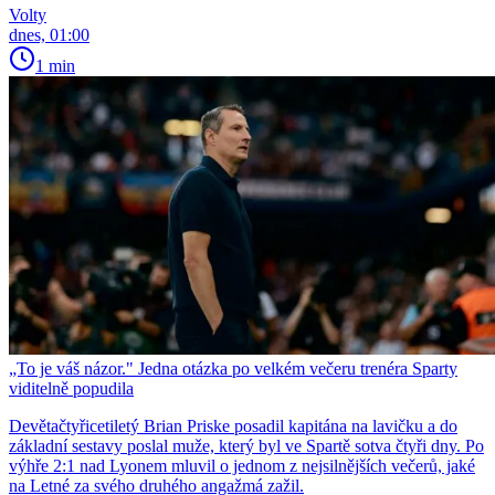
Volty
dnes, 01:00
1 min
„To je váš názor." Jedna otázka po velkém večeru trenéra Sparty
viditelně popudila
Devětačtyřicetiletý Brian Priske posadil kapitána na lavičku a do
základní sestavy poslal muže, který byl ve Spartě sotva čtyři dny. Po
výhře 2:1 nad Lyonem mluvil o jednom z nejsilnějších večerů, jaké
na Letné za svého druhého angažmá zažil.