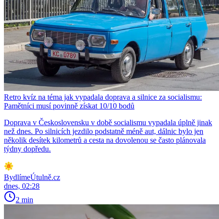
Retro kvíz na téma jak vypadala doprava a silnice za socialismu:
Pamětníci musí povinně získat 10/10 bodů
Doprava v Československu v době socialismu vypadala úplně jinak
než dnes. Po silnicích jezdilo podstatně méně aut, dálnic bylo jen
několik desítek kilometrů a cesta na dovolenou se často plánovala
týdny dopředu.
BydlímeÚtulně.cz
dnes, 02:28
2 min