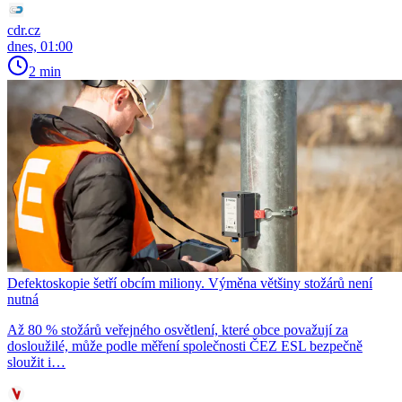
cdr.cz
dnes, 01:00
2 min
Defektoskopie šetří obcím miliony. Výměna většiny stožárů není
nutná
Až 80 % stožárů veřejného osvětlení, které obce považují za
dosloužilé, může podle měření společnosti ČEZ ESL bezpečně
sloužit i…