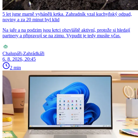
5 let jsme marně vyháněli krtka. Zahradník vzal kuchyňský odpad,
noviny a za 20 minut byl klid
Na jaře a na podzim jsou krtci obzvláště aktivní, protože si hledají
partnery a připravují se na zimu. Vypudit je tedy musíte včas.
Chalupáři-Zahrádkáři
6. 8. 2026, 20:45
2 min