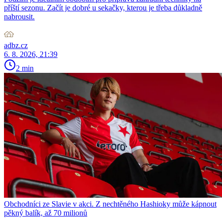
příští sezonu. Začít je dobré u sekačky, kterou je třeba důkladně
nabrousit.
adbz.cz
6. 8. 2026, 21:39
2 min
Obchodníci ze Slavie v akci. Z nechtěného Hashioky může kápnout
pěkný balík, až 70 milionů