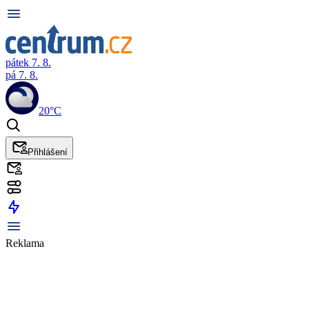
pátek 7. 8.
pá 7. 8.
20°C
Přihlášení
Reklama