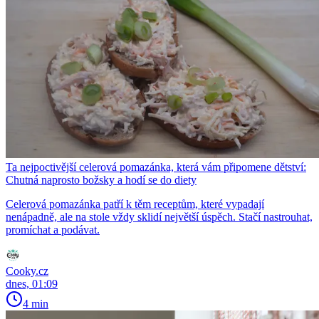
Ta nejpoctivější celerová pomazánka, která vám připomene dětství:
Chutná naprosto božsky a hodí se do diety
Celerová pomazánka patří k těm receptům, které vypadají
nenápadně, ale na stole vždy sklidí největší úspěch. Stačí nastrouhat,
promíchat a podávat.
Cooky.cz
dnes, 01:09
4 min