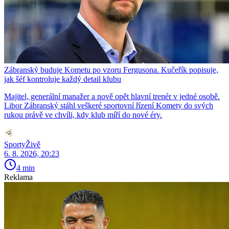
Zábranský buduje Kometu po vzoru Fergusona. Kučeřík popisuje,
jak šéf kontroluje každý detail klubu
Majitel, generální manažer a nově opět hlavní trenér v jedné osobě.
Libor Zábranský stáhl veškeré sportovní řízení Komety do svých
rukou právě ve chvíli, kdy klub míří do nové éry.
SportyŽivě
6. 8. 2026, 20:23
4 min
Reklama