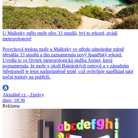
U Mallorky mělo moře přes 33 stupňů, byl to rekord, uvádí
meteorologové
Povrchová teplota moře u Mallorky ve středu odpoledne mírně
přesáhla 33 stupňů a tím zaznamenala nový španělský rekord.
Uvedla to ve čtvrtek meteorologická služba Aemet, která
poznamenala, že moře v okolí Baleárských ostrovů a v západním
Středomoří je letos nadprůměrně teplé, což ovlivňuje například také
noční teploty na pobřeží.
Aktuálně.cz - Zprávy
dnes, 18:36
Reklama