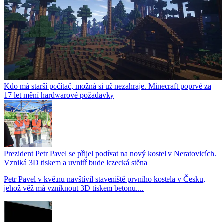
Kdo má starší počítač, možná si už nezahraje. Minecraft poprvé za
17 let mění hardwarové požadavky
Prezident Petr Pavel se přijel podívat na nový kostel v Neratovicích.
Vzniká 3D tiskem a uvnitř bude lezecká stěna
Petr Pavel v květnu navštívil staveniště prvního kostela v Česku,
jehož věž má vzniknout 3D tiskem betonu....