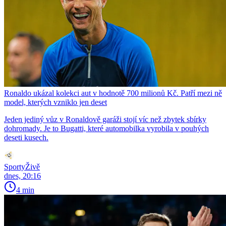
Ronaldo ukázal kolekci aut v hodnotě 700 milionů Kč. Patří mezi ně
model, kterých vzniklo jen deset
Jeden jediný vůz v Ronaldově garáži stojí víc než zbytek sbírky
dohromady. Je to Bugatti, které automobilka vyrobila v pouhých
deseti kusech.
SportyŽivě
dnes, 20:16
4 min