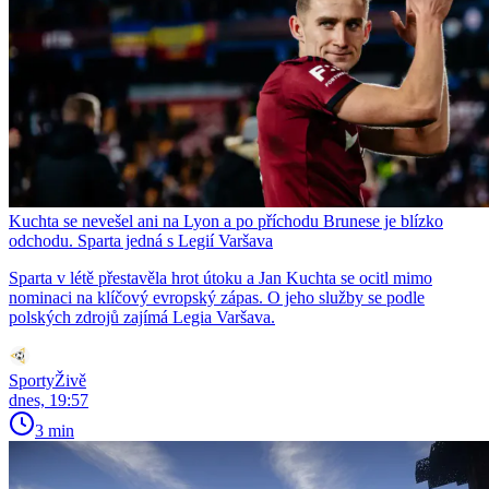
Kuchta se nevešel ani na Lyon a po příchodu Brunese je blízko
odchodu. Sparta jedná s Legií Varšava
Sparta v létě přestavěla hrot útoku a Jan Kuchta se ocitl mimo
nominaci na klíčový evropský zápas. O jeho služby se podle
polských zdrojů zajímá Legia Varšava.
SportyŽivě
dnes, 19:57
3 min