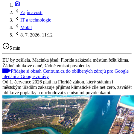
Zajímavosti
IT a technologie
Mobil
8. 7. 2026, 11:12
5 min
EU by zešílela, Macinka jásal: Florida zakázala městům řešit klima.
Žádné uhlíkové daně, žádné emisní povolenky
Přidejte si obsah Centrum.cz do oblíbených zdrojů pro Google
hledání a Google zprávy
Od 1. července 2026 platí na Floridě zákon, který státním i
městským úřadům zakazuje přijímat klimatické cíle net-zero, zavádět
uhlíkové poplatky a obchodovat s emisními povolenkami.