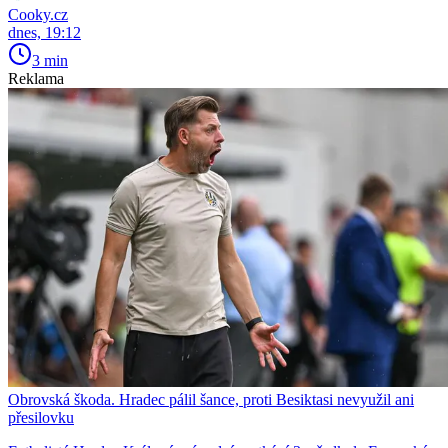
Cooky.cz
dnes, 19:12
3 min
Reklama
Obrovská škoda. Hradec pálil šance, proti Besiktasi nevyužil ani
přesilovku