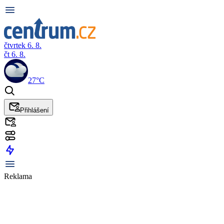
čtvrtek 6. 8.
čt 6. 8.
27°C
Přihlášení
Reklama