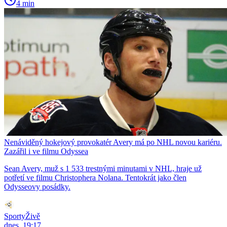
4 min
Nenáviděný hokejový provokatér Avery má po NHL novou kariéru.
Zazářil i ve filmu Odyssea
Sean Avery, muž s 1 533 trestnými minutami v NHL, hraje už
potřetí ve filmu Christophera Nolana. Tentokrát jako člen
Odysseovy posádky.
SportyŽivě
dnes, 19:17