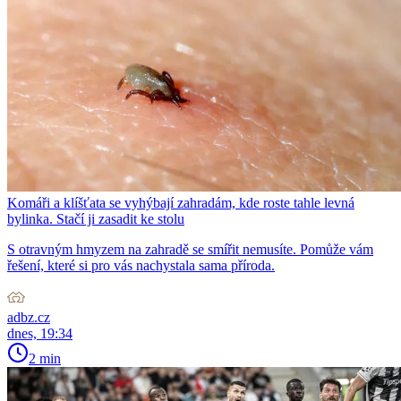
Komáři a klíšťata se vyhýbají zahradám, kde roste tahle levná
bylinka. Stačí ji zasadit ke stolu
S otravným hmyzem na zahradě se smířit nemusíte. Pomůže vám
řešení, které si pro vás nachystala sama příroda.
adbz.cz
dnes, 19:34
2 min