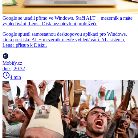
Google se usadil přímo ve Windows. Stačí ALT + mezerník a máte
vyhledávání, Lens i Disk bez otevření prohlížeče
Google spustil samostatnou desktopovou aplikaci pro Windows,
která po stisku Alt + mezerník otevře vyhledávání, AI asistenta,
Lens i přístup k Disku.
Mobify.cz
dnes, 20:32
4 min