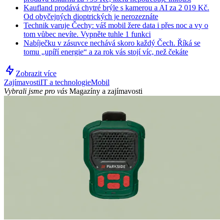
Kaufland prodává chytré brýle s kamerou a AI za 2 019 Kč.
Od obyčejných dioptrických je nerozeznáte
Technik varuje Čechy: váš mobil žere data i přes noc a vy o
tom vůbec nevíte. Vypněte tuhle 1 funkci
Nabíječku v zásuvce nechává skoro každý Čech. Říká se
tomu „upíří energie“ a za rok vás stojí víc, než čekáte
Zobrazit více
Zajímavosti
IT a technologie
Mobil
Vybrali jsme pro vás
Magazíny a zajímavosti