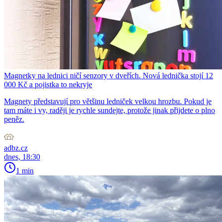
Magnetky na lednici ničí senzory v dveřích. Nová lednička stojí 12
000 Kč a pojistka to nekryje
Magnety představují pro většinu ledniček velkou hrozbu. Pokud je
tam máte i vy, raději je rychle sundejte, protože jinak přijdete o plno
peněz.
adbz.cz
dnes, 18:30
1 min