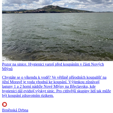
Pozor na sinice. Hygienici varují před koupáním v části Nových
Mlýnů
Chystáte se o víkendu k vodě? Ve většině přírodních koupališť na
jižní Moravě je voda vhodná ke koupání. Výjimkou zůstávají
laguny 1 a 2 horní nádrže Nové Mlýny na Břeclavsku, kde
hygienici dál evidují výskyt sinic. Pro citlivější skupiny lidí tak může
být koupání zdravotním rizikem.
Brněnská Drbna