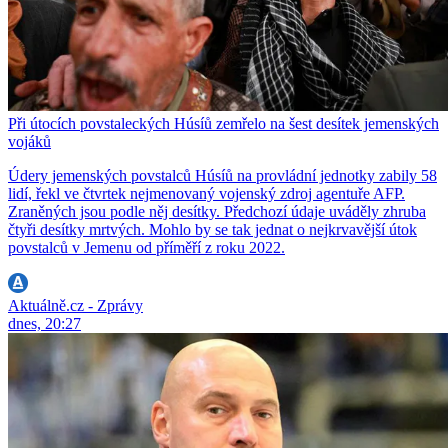
Při útocích povstaleckých Húsíů zemřelo na šest desítek jemenských
vojáků
Údery jemenských povstalců Húsíů na provládní jednotky zabily 58
lidí, řekl ve čtvrtek nejmenovaný vojenský zdroj agentuře AFP.
Zraněných jsou podle něj desítky. Předchozí údaje uváděly zhruba
čtyři desítky mrtvých. Mohlo by se tak jednat o nejkrvavější útok
povstalců v Jemenu od příměří z roku 2022.
Aktuálně.cz - Zprávy
dnes, 20:27