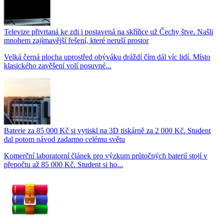
Televize přivrtaná ke zdi i postavená na skříňce už Čechy štve. Našli
mnohem zajímavější řešení, které neruší prostor
Velká černá plocha uprostřed obýváku dráždí čím dál víc lidí. Místo
klasického zavěšení volí posuvné...
Baterie za 85 000 Kč si vytiskl na 3D tiskárně za 2 000 Kč. Student
dal potom návod zadarmo celému světu
Komerční laboratorní článek pro výzkum průtočných baterií stojí v
přepočtu až 85 000 Kč. Student si ho...