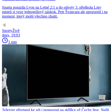
Sparta porazila Lyon na Letné 2:1 a do odvety 3. předkola Ligy
mistrů si veze jednogólový náskok. Petr Švancara ale upozornil i na
moment, který mohl všechno zhatit.
SportyŽivě
dnes, 19:03
3 min
Televize přivrtaná ke zdi i postavená na skříňce už Čechy štve. Našli