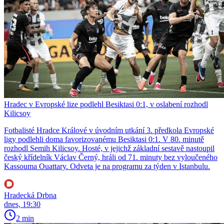
Hradec v Evropské lize podlehl Besiktasi 0:1, v oslabení rozhodl
Kilicsoy
Fotbalisté Hradce Králové v úvodním utkání 3. předkola Evropské
ligy podlehli doma favorizovanému Besiktasi 0:1. V 80. minutě
rozhodl Semih Kilicsoy. Hosté, v jejichž základní sestavě nastoupil
český křídelník Václav Černý, hráli od 71. minuty bez vyloučeného
Kassouma Ouattary. Odveta je na programu za týden v Istanbulu.
Hradecká Drbna
dnes, 19:30
2 min