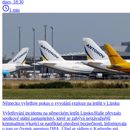
dnes, 18:30
1 min
Německo vyšetřuje pokus o vyvolání exploze na letišti v Lipsku
Vyšetřování incidentu na německém letišti Lipsko/Halle převzalo
spolkové státní zastupitelství, které se zabývá nejzávažnější
kriminalitou týkající se například ohrožení bezpečnosti. Informovala
o tom ve čtvrtek agentura DPA. Úřad se sídlem v Karlsruhe má