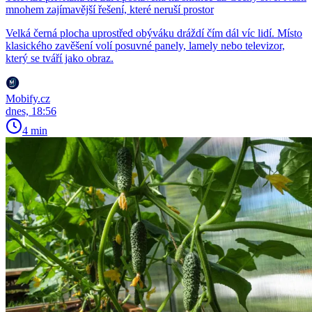
mnohem zajímavější řešení, které neruší prostor
Velká černá plocha uprostřed obýváku dráždí čím dál víc lidí. Místo
klasického zavěšení volí posuvné panely, lamely nebo televizor,
který se tváří jako obraz.
Mobify.cz
dnes, 18:56
4 min