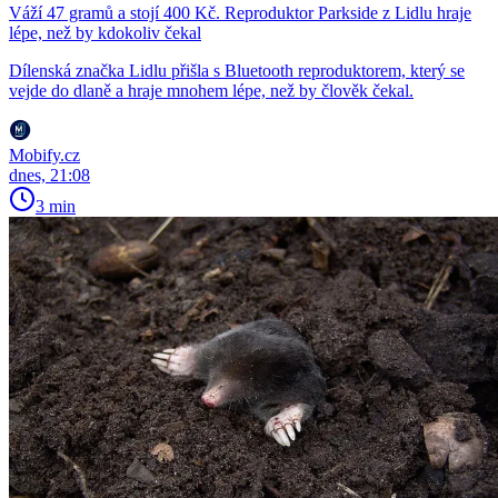
Váží 47 gramů a stojí 400 Kč. Reproduktor Parkside z Lidlu hraje
lépe, než by kdokoliv čekal
Dílenská značka Lidlu přišla s Bluetooth reproduktorem, který se
vejde do dlaně a hraje mnohem lépe, než by člověk čekal.
Mobify.cz
dnes, 21:08
3 min