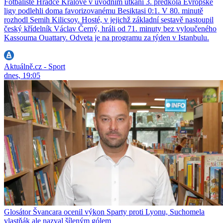
Fotbalisté Hradce Králové v úvodním utkání 3. předkola Evropské
ligy podlehli doma favorizovanému Besiktasi 0:1. V 80. minutě
rozhodl Semih Kilicsoy. Hosté, v jejichž základní sestavě nastoupil
český křídelník Václav Černý, hráli od 71. minuty bez vyloučeného
Kassouma Ouattary. Odveta je na programu za týden v Istanbulu.
Aktuálně.cz - Sport
dnes, 19:05
Glosátor Švancara ocenil výkon Sparty proti Lyonu, Suchomela
vlastňák ale nazval šíleným gólem