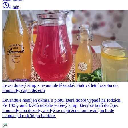
4 min
Levandulový sirup z levandule lékařské: Fialová letní zásoba do
limonády, čaje i dezertů
Levandule není jen okrasa u plotu, která dobře vypadá na fotkách.
Ze 100 gramů květů uděláte voňavý sirup, který se hodí do čaje,
limonády i na dezerty, a když se nepřežene louhování, nebude
chutnat jako skříň po babičce.