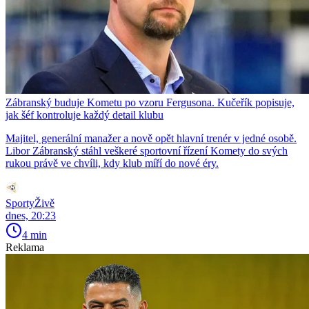
Zábranský buduje Kometu po vzoru Fergusona. Kučeřík popisuje,
jak šéf kontroluje každý detail klubu
Majitel, generální manažer a nově opět hlavní trenér v jedné osobě.
Libor Zábranský stáhl veškeré sportovní řízení Komety do svých
rukou právě ve chvíli, kdy klub míří do nové éry.
SportyŽivě
dnes, 20:23
4 min
Reklama