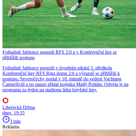
Fotbalisté Jablonce porazili RFS 2:0 a v Konferenční lize se
přiblížili postupu
Fotbalisté Jablonce porazili v úvodním utkání 3. předkola
Konferenční ligy RFS Riga doma 2:0 a výrazně se přiblížili k
postupu. Severočechy poslal v 18. minutě do vedení Vachtang
Čanturišvili a po pauze přidal pojistku Matěj Polidar. Odveta je na
programu za týden na stadionu lídra lotyšské ligy.
Liberecká Drbna
dnes, 19:35
3 min
Reklama