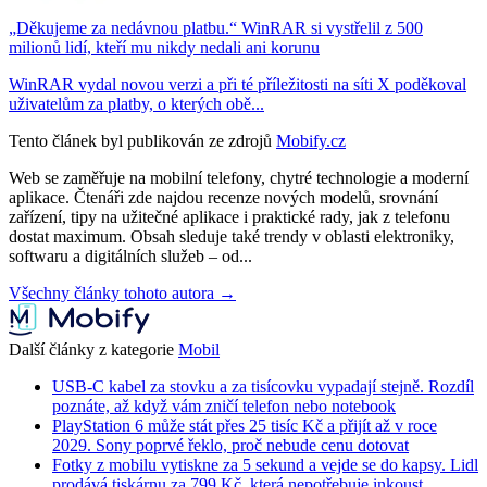
„Děkujeme za nedávnou platbu.“ WinRAR si vystřelil z 500
milionů lidí, kteří mu nikdy nedali ani korunu
WinRAR vydal novou verzi a při té příležitosti na síti X poděkoval
uživatelům za platby, o kterých obě...
Tento článek byl publikován ze zdrojů
Mobify.cz
Web se zaměřuje na mobilní telefony, chytré technologie a moderní
aplikace. Čtenáři zde najdou recenze nových modelů, srovnání
zařízení, tipy na užitečné aplikace i praktické rady, jak z telefonu
dostat maximum. Obsah sleduje také trendy v oblasti elektroniky,
softwaru a digitálních služeb – od...
Všechny články tohoto autora →
Další články z kategorie
Mobil
USB-C kabel za stovku a za tisícovku vypadají stejně. Rozdíl
poznáte, až když vám zničí telefon nebo notebook
PlayStation 6 může stát přes 25 tisíc Kč a přijít až v roce
2029. Sony poprvé řeklo, proč nebude cenu dotovat
Fotky z mobilu vytiskne za 5 sekund a vejde se do kapsy. Lidl
prodává tiskárnu za 799 Kč, která nepotřebuje inkoust