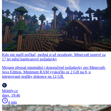
Kdo má starší počítač, možná si už nezahraje. Minecraft poprvé za
17 let mění hardwarové požadavky
Mojang přepsal minimální i doporučené požadavky pro Minecraft:
Java Edition. Minimum RAM vyskočilo ze 2 GB na 8, u
integrované grafiky dokonce na 12 GB.
Mobify.cz
dnes, 19:46
4 min