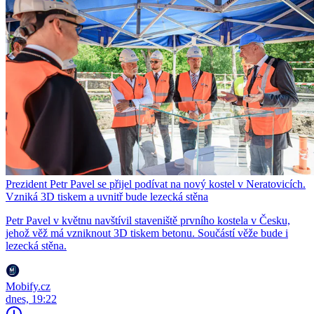
Prezident Petr Pavel se přijel podívat na nový kostel v Neratovicích.
Vzniká 3D tiskem a uvnitř bude lezecká stěna
Petr Pavel v květnu navštívil staveniště prvního kostela v Česku,
jehož věž má vzniknout 3D tiskem betonu. Součástí věže bude i
lezecká stěna.
Mobify.cz
dnes, 19:22