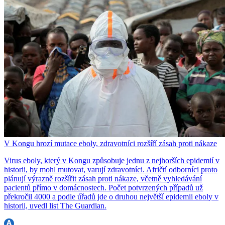
V Kongu hrozí mutace eboly, zdravotníci rozšíří zásah proti nákaze
Virus eboly, který v Kongu způsobuje jednu z nejhorších epidemií v
historii, by mohl mutovat, varují zdravotníci. Afričtí odborníci proto
plánují výrazně rozšířit zásah proti nákaze, včetně vyhledávání
pacientů přímo v domácnostech. Počet potvrzených případů už
překročil 4000 a podle úřadů jde o druhou největší epidemii eboly v
historii, uvedl list The Guardian.