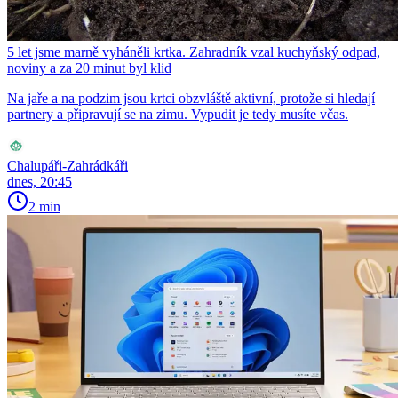
5 let jsme marně vyháněli krtka. Zahradník vzal kuchyňský odpad,
noviny a za 20 minut byl klid
Na jaře a na podzim jsou krtci obzvláště aktivní, protože si hledají
partnery a připravují se na zimu. Vypudit je tedy musíte včas.
Chalupáři-Zahrádkáři
dnes, 20:45
2 min