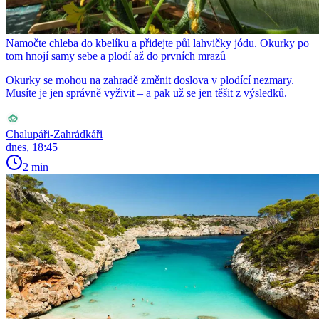
Namočte chleba do kbelíku a přidejte půl lahvičky jódu. Okurky po
tom hnojí samy sebe a plodí až do prvních mrazů
Okurky se mohou na zahradě změnit doslova v plodící nezmary.
Musíte je jen správně vyživit – a pak už se jen těšit z výsledků.
Chalupáři-Zahrádkáři
dnes, 18:45
2 min