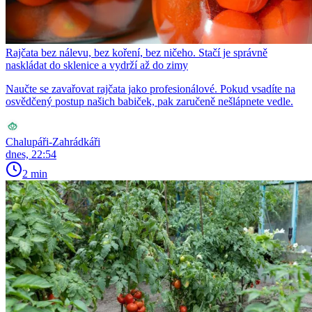
Rajčata bez nálevu, bez koření, bez ničeho. Stačí je správně
naskládat do sklenice a vydrží až do zimy
Naučte se zavařovat rajčata jako profesionálové. Pokud vsadíte na
osvědčený postup našich babiček, pak zaručeně nešlápnete vedle.
Chalupáři-Zahrádkáři
dnes, 22:54
2 min