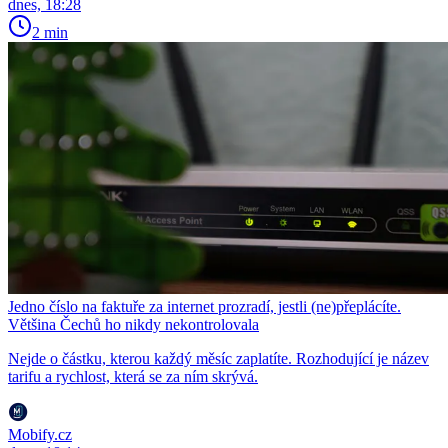
dnes, 18:28
2 min
Jedno číslo na faktuře za internet prozradí, jestli (ne)přeplácíte.
Většina Čechů ho nikdy nekontrolovala
Nejde o částku, kterou každý měsíc zaplatíte. Rozhodující je název
tarifu a rychlost, která se za ním skrývá.
Mobify.cz