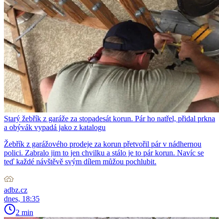
Starý žebřík z garáže za stopadesát korun. Pár ho natřel, přidal prkna
a obývák vypadá jako z katalogu
Žebřík z garážového prodeje za korun přetvořil pár v nádhernou
polici. Zabralo jim to jen chvilku a stálo je to pár korun. Navíc se
teď každé návštěvě svým dílem můžou pochlubit.
adbz.cz
dnes, 18:35
2 min