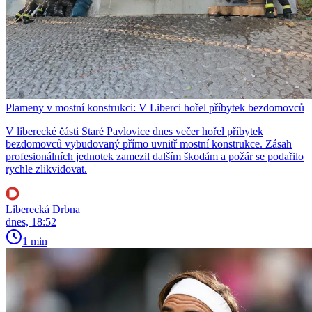
Plameny v mostní konstrukci: V Liberci hořel příbytek bezdomovců
V liberecké části Staré Pavlovice dnes večer hořel příbytek
bezdomovců vybudovaný přímo uvnitř mostní konstrukce. Zásah
profesionálních jednotek zamezil dalším škodám a požár se podařilo
rychle zlikvidovat.
Liberecká Drbna
dnes, 18:52
1 min