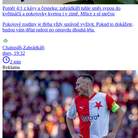
Poměr 4:1 z kávy a česneku: zahrádkáři tuhle směs sypou do
květináčů a pokojovky kvetou i v zimě. Mšice z ní utečou
Pokojové rostliny je třeba vždy správně vyživit. Pokud to dokážete,
budou vám dělat radost po opravdu dlouhá léta.
Chalupáři-Zahrádkáři
dnes, 19:32
2 min
Reklama