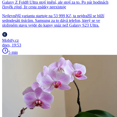
Galaxy Z Fold8 Ultra stojí jmění, ale stojí za to. Po pár hodinách
člověk zjistí, že cesta zpátky neexistuje
Nejlevnější varianta startuje na 53 999 Kč, ta nejdražší se blíží
sedmdesáti tisícům. Samsung za to dává telefon, který se ve
složeném stavu vejde do kapsy snáz než Galaxy S23 Ultra.
Mobify.cz
dnes, 19:53
5 min