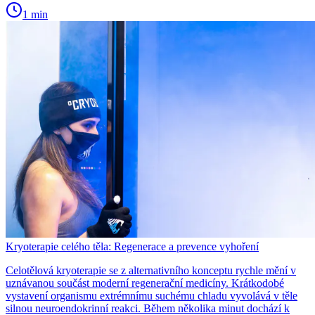
1 min
Kryoterapie celého těla: Regenerace a prevence vyhoření
Celotělová kryoterapie se z alternativního konceptu rychle mění v
uznávanou součást moderní regenerační medicíny. Krátkodobé
vystavení organismu extrémnímu suchému chladu vyvolává v těle
silnou neuroendokrinní reakci. Během několika minut dochází k