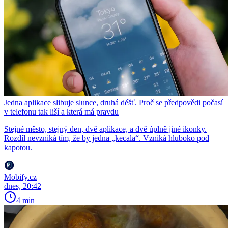
Jedna aplikace slibuje slunce, druhá déšť. Proč se předpovědi počasí
v telefonu tak liší a která má pravdu
Stejné město, stejný den, dvě aplikace, a dvě úplně jiné ikonky.
Rozdíl nevzniká tím, že by jedna „kecala“. Vzniká hluboko pod
kapotou.
Mobify.cz
dnes, 20:42
4 min