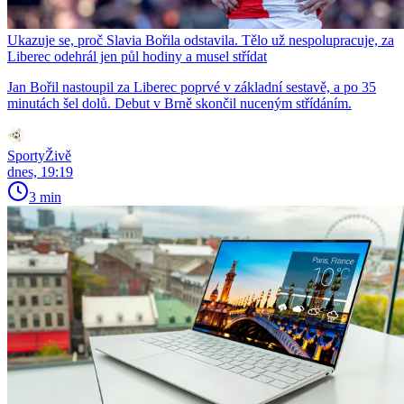
Ukazuje se, proč Slavia Bořila odstavila. Tělo už nespolupracuje, za
Liberec odehrál jen půl hodiny a musel střídat
Jan Bořil nastoupil za Liberec poprvé v základní sestavě, a po 35
minutách šel dolů. Debut v Brně skončil nuceným střídáním.
SportyŽivě
dnes, 19:19
3 min