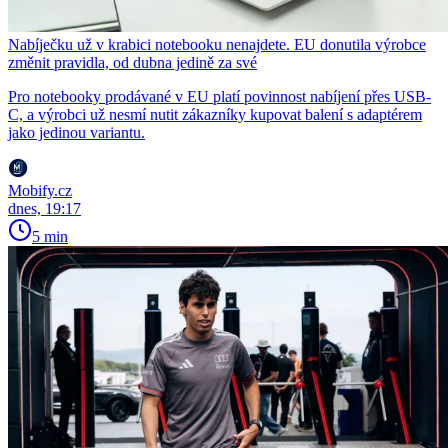
Nabíječku už v krabici notebooku nenajdete. EU donutila výrobce
změnit pravidla, od dubna jedině za své
Pro notebooky prodávané v EU platí povinnost nabíjení přes USB-
C, a výrobci už nesmí nutit zákazníky kupovat balení s adaptérem
jako jedinou variantu.
Mobify.cz
dnes, 19:17
5 min