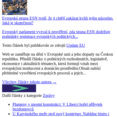
Evropská strana ESN tvrdí, že ji chtějí zakázat kvůli jejím názorům.
Jaká je skutečnost?
Evropský parlament vyzval k prověření, zda strana ESN dodržuje
podmínky registrace evropských politických...
Tento článek byl publikován ze zdrojů
Update EU
Web se zaměřuje na dění v Evropské unii a jeho dopady na Českou
republiku. Přináší články o politických rozhodnutích, legislativě,
ekonomice i aktuálních tématech, která formují vztah mezi
evropskými institucemi a domácím prostředím.Obsah nabízí
přehledné vysvětlení evropských procesů a jejich...
Všechny články tohoto autora →
Další články z kategorie
Zprávy
Plameny v mostní konstrukci: V Liberci hořel příbytek
bezdomovců
U Karvinského moře stojí nový kontejner. Nabídne bistro i