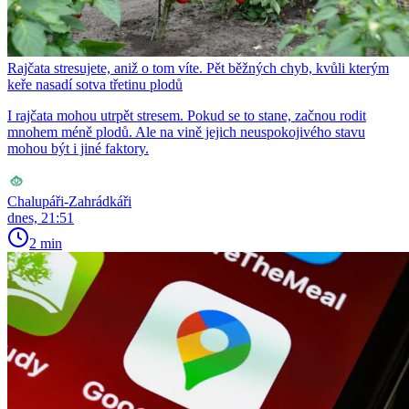
Rajčata stresujete, aniž o tom víte. Pět běžných chyb, kvůli kterým
keře nasadí sotva třetinu plodů
I rajčata mohou utrpět stresem. Pokud se to stane, začnou rodit
mnohem méně plodů. Ale na vině jejich neuspokojivého stavu
mohou být i jiné faktory.
Chalupáři-Zahrádkáři
dnes, 21:51
2 min