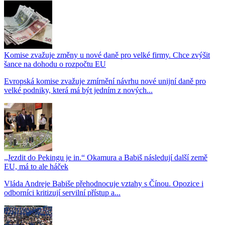
Komise zvažuje změny u nové daně pro velké firmy. Chce zvýšit
šance na dohodu o rozpočtu EU
Evropská komise zvažuje zmírnění návrhu nové unijní daně pro
velké podniky, která má být jedním z nových...
„Jezdit do Pekingu je in.“ Okamura a Babiš následují další země
EU, má to ale háček
Vláda Andreje Babiše přehodnocuje vztahy s Čínou. Opozice i
odborníci kritizují servilní přístup a...