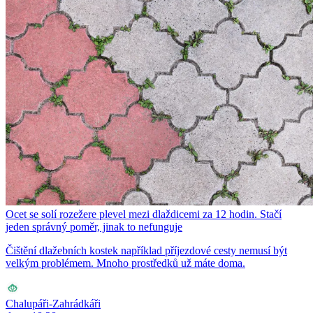
Ocet se solí rozežere plevel mezi dlaždicemi za 12 hodin. Stačí
jeden správný poměr, jinak to nefunguje
Čištění dlažebních kostek například příjezdové cesty nemusí být
velkým problémem. Mnoho prostředků už máte doma.
Chalupáři-Zahrádkáři