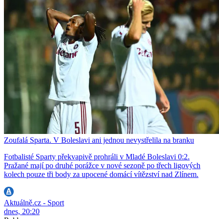
Zoufalá Sparta. V Boleslavi ani jednou nevystřelila na branku
Fotbalisté Sparty překvapivě prohráli v Mladé Boleslavi 0:2.
Pražané mají po druhé porážce v nové sezoně po třech ligových
kolech pouze tři body za upocené domácí vítězství nad Zlínem.
Aktuálně.cz - Sport
dnes, 20:20