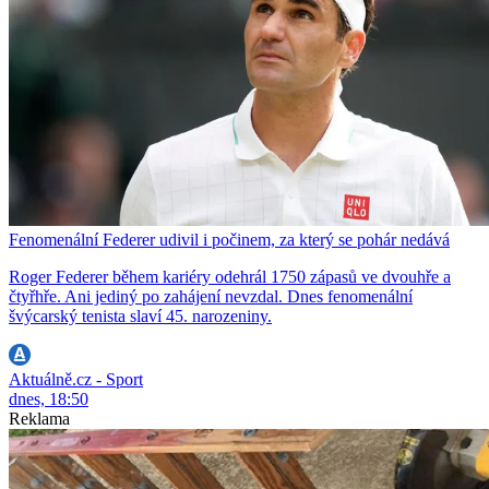
Fenomenální Federer udivil i počinem, za který se pohár nedává
Roger Federer během kariéry odehrál 1750 zápasů ve dvouhře a
čtyřhře. Ani jediný po zahájení nevzdal. Dnes fenomenální
švýcarský tenista slaví 45. narozeniny.
Aktuálně.cz - Sport
dnes, 18:50
Reklama