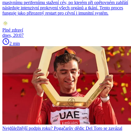
masivnímu perifernímu stažení cév, po kterém při opětovném zahřátí
následuje intenzivní prokrvení všech orgánů a tkání. Tento proces
funguje jako přirozený restart pro cévní i imunitní systém.
Plné zdraví
dnes, 20:07
2 min
Nejdůležitější podpis roku? Pogačarův dědic Del Toro se zavázal