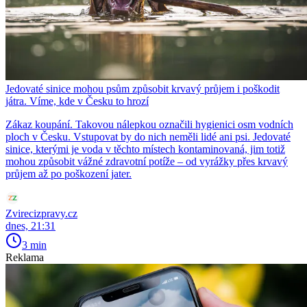
Jedovaté sinice mohou psům způsobit krvavý průjem i poškodit
játra. Víme, kde v Česku to hrozí
Zákaz koupání. Takovou nálepkou označili hygienici osm vodních
ploch v Česku. Vstupovat by do nich neměli lidé ani psi. Jedovaté
sinice, kterými je voda v těchto místech kontaminovaná, jim totiž
mohou způsobit vážné zdravotní potíže – od vyrážky přes krvavý
průjem až po poškození jater.
Zvirecizpravy.cz
dnes, 21:31
3 min
Reklama