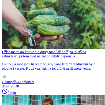
Lžíce medu do konve a okurky plodí až do října. Většina
zahrádkářů přitom med na záhon nikdy nepoužila
Okurky a med jsou tu od toho, aby vaše letní zahradničení bylo
plodné i veselé. Když víte, jak na to, určitě nešlápnete vedle.
Chalupáři-Zahrádkáři
dnes, 20:38
2 min