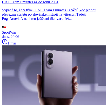
UAE Team Emirates až do roku 2031
Vypadá to, že v týmu UAE Team Emirates už vědí, kdo jednou
převezme štafetu po slovinském stroji na vítězství Tadeji
Pogačarovi. A není mu ještě ani třiadvacet let...
SportWin
dnes, 20:06
1 min