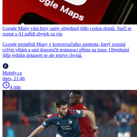
Google Mapy vám brzy samy objednají jídlo cestou domů. Stačí se
zeptat a AI zařídí zbytek za vás
Google proměnil Mapy v konverzačního asistenta, který rozumí
celým větám a umí doporučit restauraci přímo na trase. Objednání
jídla jedním dotazem se ale teprve chystá.
Mobify.cz
dnes, 21:46
4 min