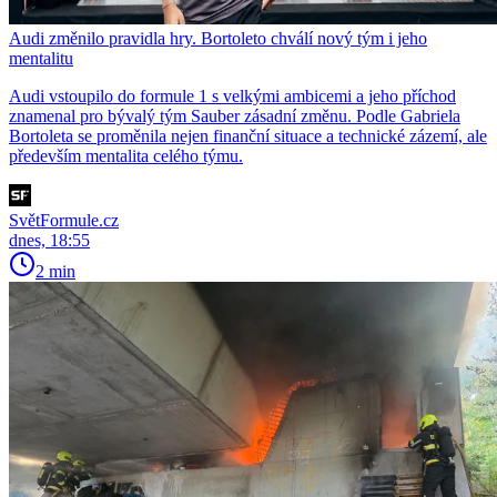
Audi změnilo pravidla hry. Bortoleto chválí nový tým i jeho
mentalitu
Audi vstoupilo do formule 1 s velkými ambicemi a jeho příchod
znamenal pro bývalý tým Sauber zásadní změnu. Podle Gabriela
Bortoleta se proměnila nejen finanční situace a technické zázemí, ale
především mentalita celého týmu.
SvětFormule.cz
dnes, 18:55
2 min