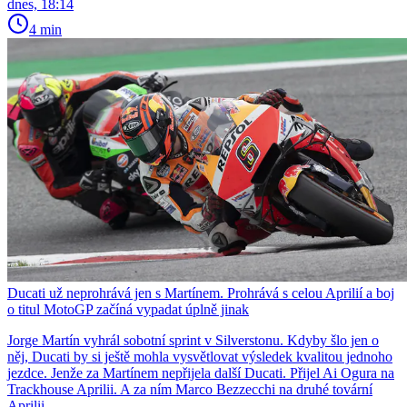
dnes, 18:14
4 min
Ducati už neprohrává jen s Martínem. Prohrává s celou Aprilií a boj
o titul MotoGP začíná vypadat úplně jinak
Jorge Martín vyhrál sobotní sprint v Silverstonu. Kdyby šlo jen o
něj, Ducati by si ještě mohla vysvětlovat výsledek kvalitou jednoho
jezdce. Jenže za Martínem nepřijela další Ducati. Přijel Ai Ogura na
Trackhouse Aprilii. A za ním Marco Bezzecchi na druhé tovární
Aprilii.