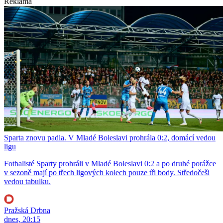
Reklama
Sparta znovu padla. V Mladé Boleslavi prohrála 0:2, domácí vedou
ligu
Fotbalisté Sparty prohráli v Mladé Boleslavi 0:2 a po druhé porážce
v sezoně mají po třech ligových kolech pouze tři body. Středočeši
vedou tabulku.
Pražská Drbna
dnes, 20:15