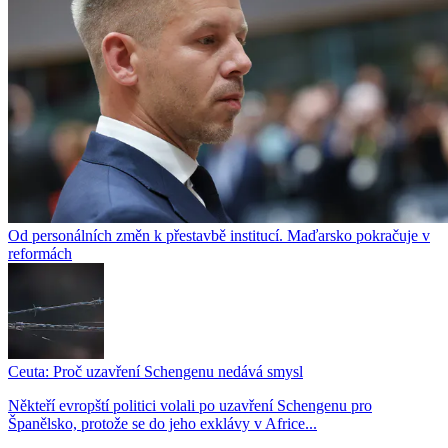
Od personálních změn k přestavbě institucí. Maďarsko pokračuje v
reformách
Ceuta: Proč uzavření Schengenu nedává smysl
Někteří evropští politici volali po uzavření Schengenu pro
Španělsko, protože se do jeho exklávy v Africe...