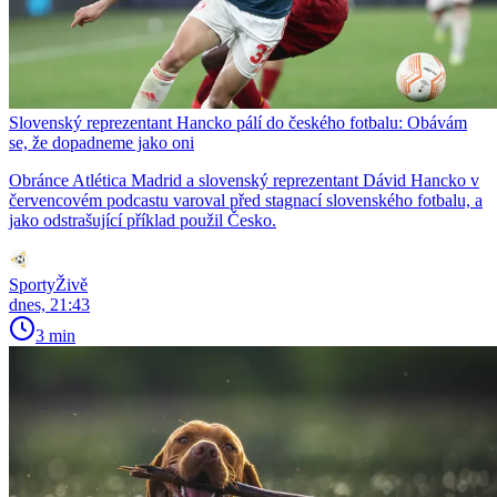
Slovenský reprezentant Hancko pálí do českého fotbalu: Obávám
se, že dopadneme jako oni
Obránce Atlética Madrid a slovenský reprezentant Dávid Hancko v
červencovém podcastu varoval před stagnací slovenského fotbalu, a
jako odstrašující příklad použil Česko.
SportyŽivě
dnes, 21:43
3 min