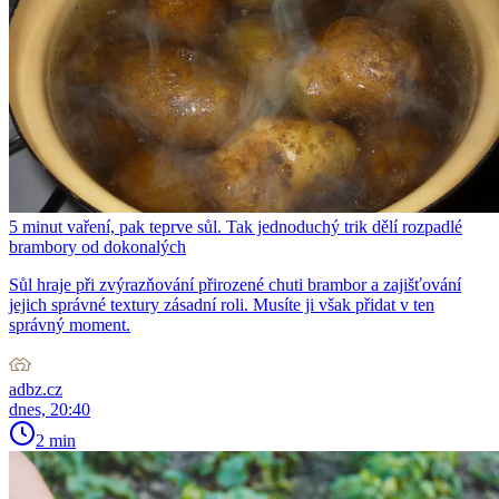
5 minut vaření, pak teprve sůl. Tak jednoduchý trik dělí rozpadlé
brambory od dokonalých
Sůl hraje při zvýrazňování přirozené chuti brambor a zajišťování
jejich správné textury zásadní roli. Musíte ji však přidat v ten
správný moment.
adbz.cz
dnes, 20:40
2 min