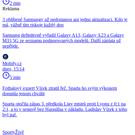
2 min
Reklama
3 oblíbené Samsungy už nedostanou ani jednu aktualizaci. Kdo je
má, vážně tím riskuje každý den
Samsung definitivně vyřadil Galaxy A13, Galaxy A23 a Galaxy
M33 5G ze seznamu podporovaných modelů. Další záplata už
nepřijde.
Mobify.cz
dnes, 15:14
5 min
Fotbalový expert Vízek ztratil řeč. Sparta ho svým výkonem
donutila jenom chválit
Sparta otočila zápas 3. předkola Ligy mistrů proti Lyonu z 0:1 na
2:1, a to v sestavě bez Haraslína v základu. Ladislav Vízek z toho
byl paf.
SportyŽivě