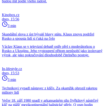
budou mít podle všeho radost.
Kinobox.cz
dnes, 15:56
3 min
Skandální slova z úst bývalé hlavy státu. Klaus znovu podržel
Rusko a spousta lidí si ťuká na čelo
Václav Klaus se v televizní debatě ostře přel s moderátorkou o
Rusko a Ukrajinu. Jeho vystoupení přitom nepůsobí jako izolovaný
výrok, ale jako pokračování dlouhodobě čitelného postoje.
In-lifestyle.cz
dnes, 15:53
3 min
Technikovi vypadl nástavec z klíče. Za okamžik ohrozil raketou
miliony lidí
Večer 18. září 1980 spadl v arkansaském silu čtyřkilový nástrčný
klíč na plášť mezikontinentální balistické střely. O osm hodin