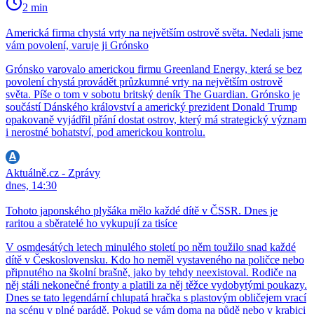
2 min
Americká firma chystá vrty na největším ostrově světa. Nedali jsme
vám povolení, varuje ji Grónsko
Grónsko varovalo americkou firmu Greenland Energy, která se bez
povolení chystá provádět průzkumné vrty na největším ostrově
světa. Píše o tom v sobotu britský deník The Guardian. Grónsko je
součástí Dánského království a americký prezident Donald Trump
opakovaně vyjádřil přání dostat ostrov, který má strategický význam
i nerostné bohatství, pod americkou kontrolu.
Aktuálně.cz - Zprávy
dnes, 14:30
Tohoto japonského plyšáka mělo každé dítě v ČSSR. Dnes je
raritou a sběratelé ho vykupují za tisíce
V osmdesátých letech minulého století po něm toužilo snad každé
dítě v Československu. Kdo ho neměl vystaveného na poličce nebo
připnutého na školní brašně, jako by tehdy neexistoval. Rodiče na
něj stáli nekonečné fronty a platili za něj těžce vydobytými poukazy.
Dnes se tato legendární chlupatá hračka s plastovým obličejem vrací
na scénu v plné parádě. Pokud se vám doma na půdě nebo v krabici