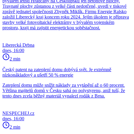
bývalém letišti Hradčany na Českolipsku jen betonové plochy.
Travnaté plochy zůstanou z velké části nedotčené, uvedl v tiskové
zprávě jednatel společnosti Zbyněk Miklík. Firmu Energie Ralsko
založil Liberecký kraj koncem roku 2024. Jejím úkolem je příprava
stavby velké fotovoltaické elektrárny v bývalém vojenském
prostoru, kraji má zajistit energetickou soběstačnost.
Liberecká Drbna
dnes, 16:00
2 min
Český patent na zateplení domu dobývá svět. Je extrémně
nízkonákladový a ušetří 50 % energie
Zateplení domu může snížit náklady za vytápění až o 60 procent.
Většina majitelů domů v Česku sahá po polystyrenu, aniž tuší, že
tento dnes zcela běžný materiál vynalezl rodák z Brna.
NESPECHEJ.cz
dnes, 16:00
2 min