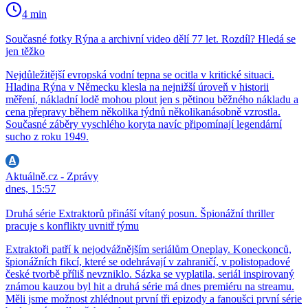
4 min
Současné fotky Rýna a archivní video dělí 77 let. Rozdíl? Hledá se
jen těžko
Nejdůležitější evropská vodní tepna se ocitla v kritické situaci.
Hladina Rýna v Německu klesla na nejnižší úroveň v historii
měření, nákladní lodě mohou plout jen s pětinou běžného nákladu a
cena přepravy během několika týdnů několikanásobně vzrostla.
Současné záběry vyschlého koryta navíc připomínají legendární
sucho z roku 1949.
Aktuálně.cz - Zprávy
dnes, 15:57
Druhá série Extraktorů přináší vítaný posun. Špionážní thriller
pracuje s konflikty uvnitř týmu
Extraktoři patří k nejodvážnějším seriálům Oneplay. Koneckonců,
špionážních fikcí, které se odehrávají v zahraničí, v polistopadové
české tvorbě příliš nevzniklo. Sázka se vyplatila, seriál inspirovaný
známou kauzou byl hit a druhá série má dnes premiéru na streamu.
Měli jsme možnost zhlédnout první tři epizody a fanoušci první série