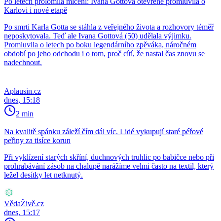
Po letech prolomila mlčení: Ivana Gottová otevřeně promluvila o
Karlovi i nové etapě
Po smrti Karla Gotta se stáhla z veřejného života a rozhovory téměř
neposkytovala. Teď ale Ivana Gottová (50) udělala výjimku.
Promluvila o letech po boku legendárního zpěváka, náročném
období po jeho odchodu i o tom, proč cítí, že nastal čas znovu se
nadechnout.
Aplausin.cz
dnes, 15:18
2 min
Na kvalitě spánku záleží čím dál víc. Lidé vykupují staré péřové
peřiny za tisíce korun
Při vyklízení starých skříní, duchnových truhlic po babičce nebo při
prohrabávání zásob na chalupě narážíme velmi často na textil, který
ležel desítky let netknutý.
VědaŽivě.cz
dnes, 15:17