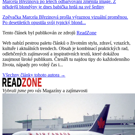
Marcela Březinová po letech odbarvování změnila image. Z
někdejší blondýny je dnes babička hrdá na své šediny
Zpěvačka Marcela Březinová prošla výraznou vizuální proměnou.
Po desetiletích opustila svůj typický blond...
Tento článek byl publikován ze zdrojů
ReadZone
Web nabízí pestrou paletu článků o životním stylu, zdraví, vztazích,
kultuře i aktuálních trendech. Obsah je kombinací praktických rad,
odlehčených zajímavostí a inspirativních textů, které dokážou
zaujmout široké publikum. Čtenáři tu najdou tipy do každodenního
života, nápady pro volný čas i...
Všechny články tohoto autora →
Vybrali jsme pro vás
Magazíny a zajímavosti