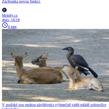
Záchranka novou funkci.
Mobify.cz
dnes, 16:18
4 min
V pražské zoo mohou návštěvníci výjimečně vidět mládě zoborožce