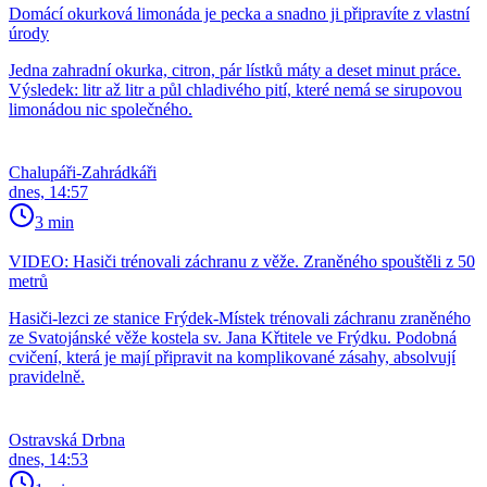
Domácí okurková limonáda je pecka a snadno ji připravíte z vlastní
úrody
Jedna zahradní okurka, citron, pár lístků máty a deset minut práce.
Výsledek: litr až litr a půl chladivého pití, které nemá se sirupovou
limonádou nic společného.
Chalupáři-Zahrádkáři
dnes, 14:57
3 min
VIDEO: Hasiči trénovali záchranu z věže. Zraněného spouštěli z 50
metrů
Hasiči-lezci ze stanice Frýdek-Místek trénovali záchranu zraněného
ze Svatojánské věže kostela sv. Jana Křtitele ve Frýdku. Podobná
cvičení, která je mají připravit na komplikované zásahy, absolvují
pravidelně.
Ostravská Drbna
dnes, 14:53