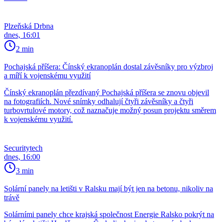
Plzeňská Drbna
dnes, 16:01
2 min
Pochajská příšera: Čínský ekranoplán dostal závěsníky pro výzbroj
a míří k vojenskému využití
Čínský ekranoplán přezdívaný Pochajská příšera se znovu objevil
na fotografiích. Nové snímky odhalují čtyři závěsníky a čtyři
turbovrtulové motory, což naznačuje možný posun projektu směrem
k vojenskému využití.
Securitytech
dnes, 16:00
3 min
Solární panely na letišti v Ralsku mají být jen na betonu, nikoliv na
trávě
Solárními panely chce krajská společnost Energie Ralsko pokrýt na