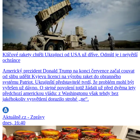
Klíčové rakety chtěli Ukrajinci od USA už dříve. Odmítl je i největší
ochránce
Americký prezident Donald Trump na konci července začal couvat
od slibu udělit Kyjevu licenci na výrobu raket do obranného
systému Patriot. Ukrajinští představitelé tvrdí, že problém mohl být
vyřešen už dávno. O stejné povolení totiž žádali už před dvěma lety
předchozí americkou vládu: z Washingtonu však tehdy bez
jakéhokoliv vysvětlení dorazilo strohé „ne“.
Aktuálně.cz - Zprávy
dnes, 16:40