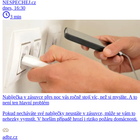
NESPECHEJ.cz
dnes, 16:30
3 min
Nabíječka v zásuvce přes noc vás ročně stojí víc, než si myslíte. A to
není ten hlavní problém
Pokud necháváte své nabíječky neustále v zásuvce, může se vám to
nehezky vymstít. V horším případě hrozí i riziko požáru domácnosti.
adbz.cz