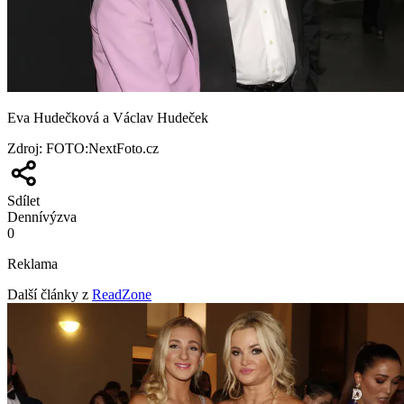
Eva Hudečková a Václav Hudeček
Zdroj
:
FOTO:NextFoto.cz
Sdílet
Denní
výzva
0
Reklama
Další články z
ReadZone