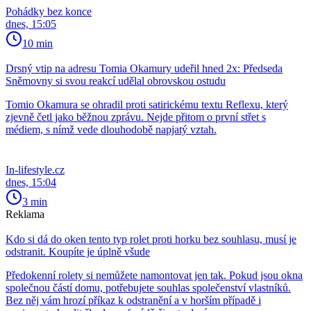
Pohádky bez konce
dnes, 15:05
10 min
Drsný vtip na adresu Tomia Okamury udeřil hned 2x: Předseda
Sněmovny si svou reakcí udělal obrovskou ostudu
Tomio Okamura se ohradil proti satirickému textu Reflexu, který
zjevně četl jako běžnou zprávu. Nejde přitom o první střet s
médiem, s nímž vede dlouhodobě napjatý vztah.
In-lifestyle.cz
dnes, 15:04
3 min
Reklama
Kdo si dá do oken tento typ rolet proti horku bez souhlasu, musí je
odstranit. Koupíte je úplně všude
Předokenní rolety si nemůžete namontovat jen tak. Pokud jsou okna
společnou částí domu, potřebujete souhlas společenství vlastníků.
Bez něj vám hrozí příkaz k odstranění a v horším případě i