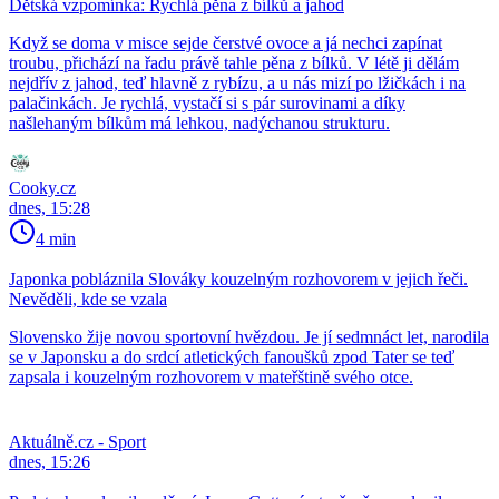
Dětská vzpomínka: Rychlá pěna z bílků a jahod
Když se doma v misce sejde čerstvé ovoce a já nechci zapínat
troubu, přichází na řadu právě tahle pěna z bílků. V létě ji dělám
nejdřív z jahod, teď hlavně z rybízu, a u nás mizí po lžičkách i na
palačinkách. Je rychlá, vystačí si s pár surovinami a díky
našlehaným bílkům má lehkou, nadýchanou strukturu.
Cooky.cz
dnes, 15:28
4 min
Japonka pobláznila Slováky kouzelným rozhovorem v jejich řeči.
Nevěděli, kde se vzala
Slovensko žije novou sportovní hvězdou. Je jí sedmnáct let, narodila
se v Japonsku a do srdcí atletických fanoušků zpod Tater se teď
zapsala i kouzelným rozhovorem v mateřštině svého otce.
Aktuálně.cz - Sport
dnes, 15:26