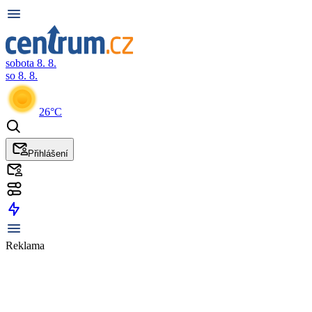
sobota 8. 8.
so 8. 8.
26°C
Přihlášení
Reklama