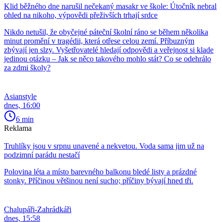
Klid běžného dne narušil nečekaný masakr ve škole: Útočník nebral
ohled na nikoho, výpovědi přeživších trhají srdce
Nikdo netušil, že obyčejné páteční školní ráno se během několika
minut promění v tragédii, která otřese celou zemí. Příbuzným
zbývají jen slzy. Vyšetřovatelé hledají odpovědi a veřejnost si klade
jedinou otázku – Jak se něco takového mohlo stát? Co se odehrálo
za zdmi školy?
Asianstyle
dnes, 16:00
6 min
Reklama
Truhlíky jsou v srpnu unavené a nekvetou. Voda sama jim už na
podzimní parádu nestačí
Polovina léta a místo barevného balkonu bledé listy a prázdné
stonky. Příčinou většinou není sucho; příčiny bývají hned tři.
Chalupáři-Zahrádkáři
dnes, 15:58