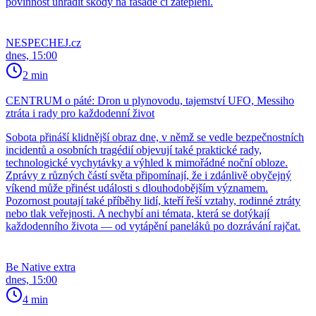
povinnost uhradit škody na fasádě či zateplení.
NESPECHEJ.cz
dnes, 15:00
2 min
CENTRUM o páté: Dron u plynovodu, tajemství UFO, Messiho
ztráta i rady pro každodenní život
Sobota přináší klidnější obraz dne, v němž se vedle bezpečnostních
incidentů a osobních tragédií objevují také praktické rady,
technologické vychytávky a výhled k mimořádné noční obloze.
Zprávy z různých částí světa připomínají, že i zdánlivě obyčejný
víkend může přinést události s dlouhodobějším významem.
Pozornost poutají také příběhy lidí, kteří řeší vztahy, rodinné ztráty
nebo tlak veřejnosti. A nechybí ani témata, která se dotýkají
každodenního života — od vytápění paneláků po dozrávání rajčat.
Be Native extra
dnes, 15:00
4 min