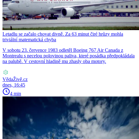
Letadlu se začalo chovat divně. Za 63 minut čiré hrůzy mohla
triviální matematická chyba
V sobotu 23. července 1983 odletěl Boeing 767 Air Canada z
Montrealu s necelou polovinou paliva, které posádka předpokládala
na palubě. V cestovní hladině mu zhasly oba motory.
VědaŽivě.cz
dnes, 16:45
4 min