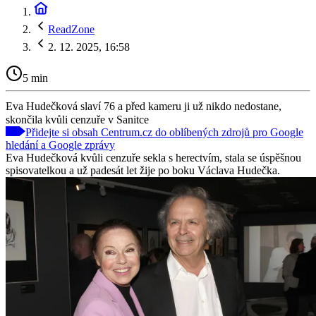
ReadZone
2. 12. 2025, 16:58
5 min
Eva Hudečková slaví 76 a před kameru ji už nikdo nedostane,
skončila kvůli cenzuře v Sanitce
Přidejte si obsah Centrum.cz do oblíbených zdrojů pro Google
hledání a Google zprávy
Eva Hudečková kvůli cenzuře sekla s herectvím, stala se úspěšnou
spisovatelkou a už padesát let žije po boku Václava Hudečka.