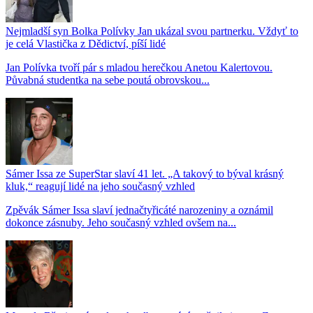
Nejmladší syn Bolka Polívky Jan ukázal svou partnerku. Vždyť to
je celá Vlastička z Dědictví, píší lidé
Jan Polívka tvoří pár s mladou herečkou Anetou Kalertovou.
Půvabná studentka na sebe poutá obrovskou...
Sámer Issa ze SuperStar slaví 41 let. „A takový to býval krásný
kluk,“ reagují lidé na jeho současný vzhled
Zpěvák Sámer Issa slaví jednačtyřicáté narozeniny a oznámil
dokonce zásnuby. Jeho současný vzhled ovšem na...