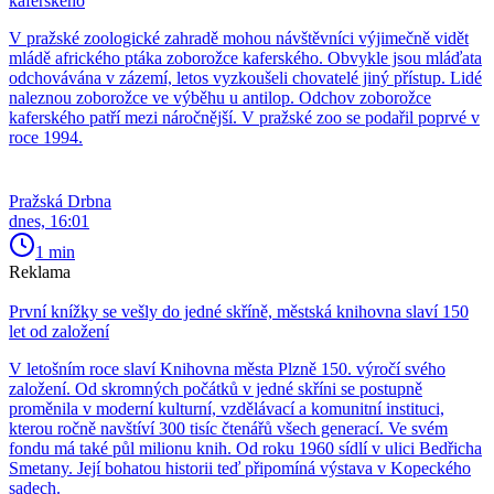
kaferského
V pražské zoologické zahradě mohou návštěvníci výjimečně vidět
mládě afrického ptáka zoborožce kaferského. Obvykle jsou mláďata
odchovávána v zázemí, letos vyzkoušeli chovatelé jiný přístup. Lidé
naleznou zoborožce ve výběhu u antilop. Odchov zoborožce
kaferského patří mezi náročnější. V pražské zoo se podařil poprvé v
roce 1994.
Pražská Drbna
dnes, 16:01
1 min
Reklama
První knížky se vešly do jedné skříně, městská knihovna slaví 150
let od založení
V letošním roce slaví Knihovna města Plzně 150. výročí svého
založení. Od skromných počátků v jedné skříni se postupně
proměnila v moderní kulturní, vzdělávací a komunitní instituci,
kterou ročně navštíví 300 tisíc čtenářů všech generací. Ve svém
fondu má také půl milionu knih. Od roku 1960 sídlí v ulici Bedřicha
Smetany. Její bohatou historii teď připomíná výstava v Kopeckého
sadech.