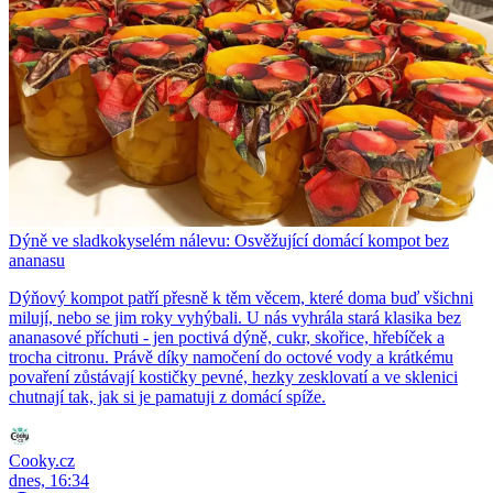
Dýně ve sladkokyselém nálevu: Osvěžující domácí kompot bez
ananasu
Dýňový kompot patří přesně k těm věcem, které doma buď všichni
milují, nebo se jim roky vyhýbali. U nás vyhrála stará klasika bez
ananasové příchuti - jen poctivá dýně, cukr, skořice, hřebíček a
trocha citronu. Právě díky namočení do octové vody a krátkému
povaření zůstávají kostičky pevné, hezky zesklovatí a ve sklenici
chutnají tak, jak si je pamatuji z domácí spíže.
Cooky.cz
dnes, 16:34