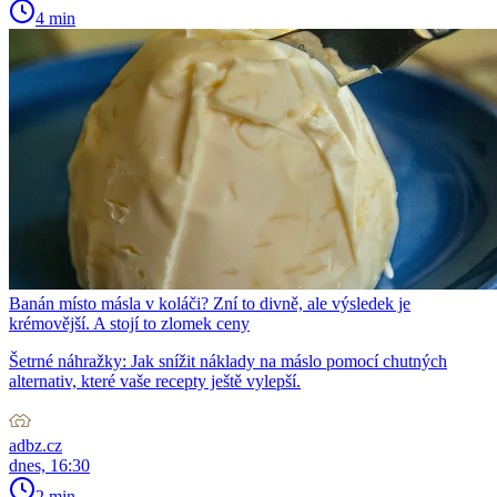
4 min
Banán místo másla v koláči? Zní to divně, ale výsledek je
krémovější. A stojí to zlomek ceny
Šetrné náhražky: Jak snížit náklady na máslo pomocí chutných
alternativ, které vaše recepty ještě vylepší.
adbz.cz
dnes, 16:30
2 min