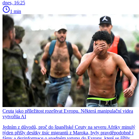
dnes, 16:25
1 min
Ceuta jako příležitost rozeštvat Evropu. Některá manipulační videa
vytvořila AI
Jedním z důvodů, proč do španělské Ceuty na severu Afriky minulý
týden přišly desítky tisíc migrantů z Maroka, byly pravděpodobně i
fámy a dezinformace o snadném vstupu do Evropy, které se šířily