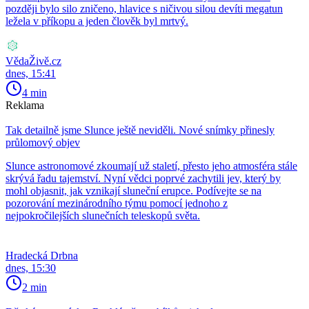
později bylo silo zničeno, hlavice s ničivou silou devíti megatun
ležela v příkopu a jeden člověk byl mrtvý.
VědaŽivě.cz
dnes, 15:41
4 min
Reklama
Tak detailně jsme Slunce ještě neviděli. Nové snímky přinesly
průlomový objev
Slunce astronomové zkoumají už staletí, přesto jeho atmosféra stále
skrývá řadu tajemství. Nyní vědci poprvé zachytili jev, který by
mohl objasnit, jak vznikají sluneční erupce. Podívejte se na
pozorování mezinárodního týmu pomocí jednoho z
nejpokročilejších slunečních teleskopů světa.
Hradecká Drbna
dnes, 15:30
2 min