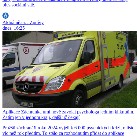
přes sociální sítě.
Aktuálně.cz - Zprávy
dnes, 16:25
Aplikace Záchranka umí nově zavolat psychologa jedním kliknutím.
Zatím jen v jednom kraji, další už čekají
Pražští záchranáři roku 2024 vyjeli k 6 000 psychických krizí, o tisíc
víc než rok předtím. To stálo za rozhodnutím přidat do aplikace