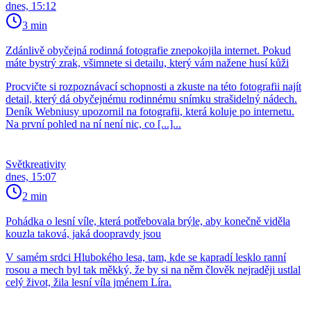
dnes, 15:12
3 min
Zdánlivě obyčejná rodinná fotografie znepokojila internet. Pokud
máte bystrý zrak, všimnete si detailu, který vám nažene husí kůži
Procvičte si rozpoznávací schopnosti a zkuste na této fotografii najít
detail, který dá obyčejnému rodinnému snímku strašidelný nádech.
Deník Webniusy upozornil na fotografii, která koluje po internetu.
Na první pohled na ní není nic, co [...]...
Světkreativity
dnes, 15:07
2 min
Pohádka o lesní víle, která potřebovala brýle, aby konečně viděla
kouzla taková, jaká doopravdy jsou
V samém srdci Hlubokého lesa, tam, kde se kapradí lesklo ranní
rosou a mech byl tak měkký, že by si na něm člověk nejraději ustlal
celý život, žila lesní víla jménem Líra.