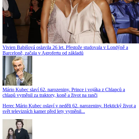
Vivien Babišová oslavila 26 let. Přestože studovala v Londýně a
Barceloně, začala v Agrofertu od základů
Mário Kubec slaví 62. narozeniny. Prince i vojáka z Chlapců a
chlapů vyměnil za traktory, koně a život na ranči
Herec Mário Kubec oslaví v neděli 62. narozeniny. Hektický život a
svět televizních kamer před lety vyměnil...