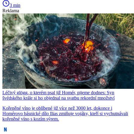
3 min
Reklama
Léčivý glögg, o kterém psal již Homér, pijeme dodnes: Syn
švédského krále si ho objednal na svatbu rekordní množství
Kořeněné víno je oblíbené již více než 3000 let, dokonce i
Homérovo básnické dílo Ilias zmiňuje vojáky, kteří si vychutnávali
kořeněné víno s kozím sýrem.