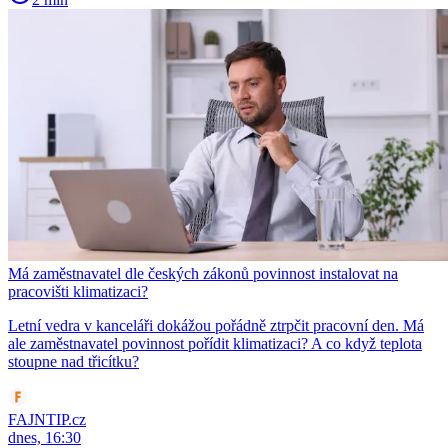
Má zaměstnavatel dle českých zákonů povinnost instalovat na
pracovišti klimatizaci?
Letní vedra v kanceláři dokážou pořádně ztrpčit pracovní den. Má
ale zaměstnavatel povinnost pořídit klimatizaci? A co když teplota
stoupne nad třicítku?
FAJNTIP.cz
dnes, 16:30