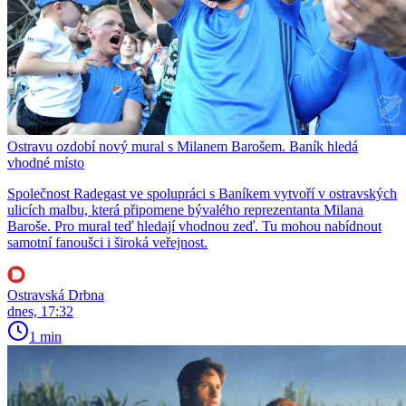
Ostravu ozdobí nový mural s Milanem Barošem. Baník hledá
vhodné místo
Společnost Radegast ve spolupráci s Baníkem vytvoří v ostravských
ulicích malbu, která připomene bývalého reprezentanta Milana
Baroše. Pro mural teď hledají vhodnou zeď. Tu mohou nabídnout
samotní fanoušci i široká veřejnost.
Ostravská Drbna
dnes, 17:32
1 min