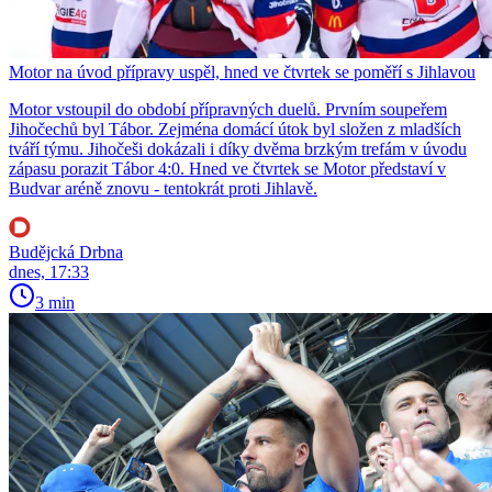
Motor na úvod přípravy uspěl, hned ve čtvrtek se poměří s Jihlavou
Motor vstoupil do období přípravných duelů. Prvním soupeřem
Jihočechů byl Tábor. Zejména domácí útok byl složen z mladších
tváří týmu. Jihočeši dokázali i díky dvěma brzkým trefám v úvodu
zápasu porazit Tábor 4:0. Hned ve čtvrtek se Motor představí v
Budvar aréně znovu - tentokrát proti Jihlavě.
Budějcká Drbna
dnes, 17:33
3 min