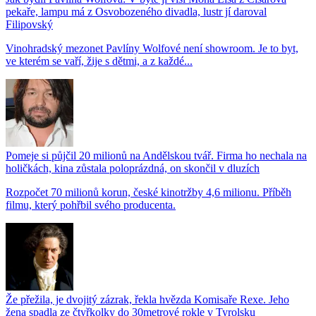
pekaře, lampu má z Osvobozeného divadla, lustr jí daroval
Filipovský
Vinohradský mezonet Pavlíny Wolfové není showroom. Je to byt,
ve kterém se vaří, žije s dětmi, a z každé...
Pomeje si půjčil 20 milionů na Andělskou tvář. Firma ho nechala na
holičkách, kina zůstala poloprázdná, on skončil v dluzích
Rozpočet 70 milionů korun, české kinotržby 4,6 milionu. Příběh
filmu, který pohřbil svého producenta.
Že přežila, je dvojitý zázrak, řekla hvězda Komisaře Rexe. Jeho
žena spadla ze čtyřkolky do 30metrové rokle v Tyrolsku