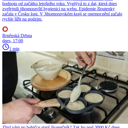
hodnotu od začátku letošního roku. Vyplývá to z dat, která dnes
zveřejnili jihomoravští hygienici na webu. Epidemie žloutenky
začala v Česku loni. V Jihomoravském kraji se onemocnění začalo
rychle šířit na podzim.
Brněnská Drbna
dnes, 17:00
1 min
Zbyl vám po babičce starý lívanečník? Tak ho pod 3000 Kč dnes