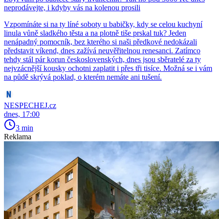
neprodávejte, i kdyby vás na kolenou prosili
Vzpomínáte si na ty líné soboty u babičky, kdy se celou kuchyní
linula vůně sladkého těsta a na plotně tiše prskal tuk? Jeden
nenápadný pomocník, bez kterého si naši předkové nedokázali
představit víkend, dnes zažívá neuvěřitelnou renesanci. Zatímco
tehdy stál pár korun československých, dnes jsou sběratelé za ty
nejvzácnější kousky ochotni zaplatit i přes tři tisíce. Možná se i vám
na půdě skrývá poklad, o kterém nemáte ani tušení.
NESPECHEJ.cz
dnes, 17:00
3 min
Reklama