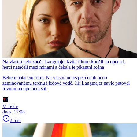
Na vlastní nebezpečí: Langmajer kvůli filmu skončil na operaci,
herci natáčeli mezi minami a čekala je pikantní scéna
Během natáčení filmu Na vlastní nebezpečí čelili herci
zaminovanému terénu i ledové vodě. Jiří Langmajer navíc putoval
rovnou na operační sál.
V Telce
dnes, 17:08
2 min