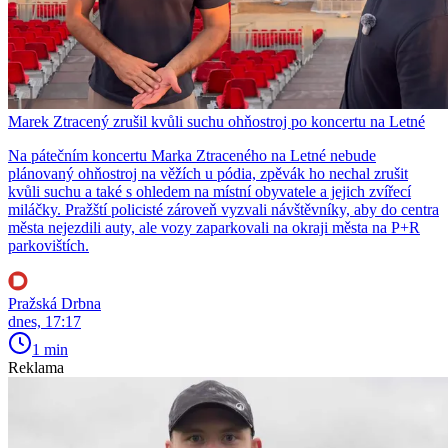
Marek Ztracený zrušil kvůli suchu ohňostroj po koncertu na Letné
Na pátečním koncertu Marka Ztraceného na Letné nebude
plánovaný ohňostroj na věžích u pódia, zpěvák ho nechal zrušit
kvůli suchu a také s ohledem na místní obyvatele a jejich zvířecí
miláčky. Pražští policisté zároveň vyzvali návštěvníky, aby do centra
města nejezdili auty, ale vozy zaparkovali na okraji města na P+R
parkovištích.
Pražská Drbna
dnes, 17:17
1 min
Reklama