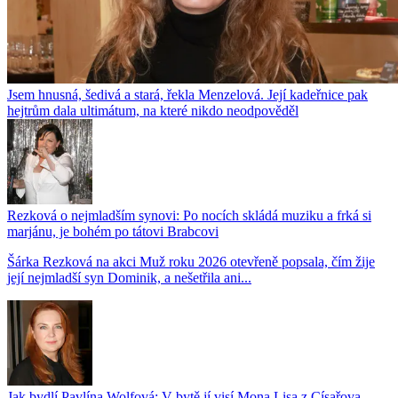
Jsem hnusná, šedivá a stará, řekla Menzelová. Její kadeřnice pak
hejtrům dala ultimátum, na které nikdo neodpověděl
Rezková o nejmladším synovi: Po nocích skládá muziku a frká si
marjánu, je bohém po tátovi Brabcovi
Šárka Rezková na akci Muž roku 2026 otevřeně popsala, čím žije
její nejmladší syn Dominik, a nešetřila ani...
Jak bydlí Pavlína Wolfová: V bytě jí visí Mona Lisa z Císařova