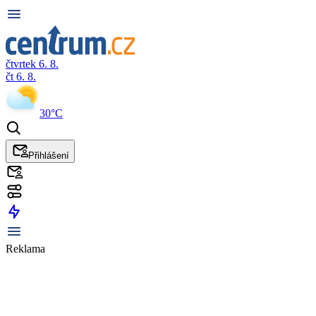
čtvrtek 6. 8.
čt 6. 8.
30°C
Přihlášení
Reklama