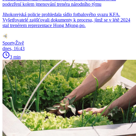
podezření kolem jmenování trenéra národního týmu
Jihokorejská policie prohledala sídlo fotbalového svazu KFA.
Vyšetřovatelé zajišťovali dokumenty k procesu, jímž se v létě 2024
stal trenérem reprezentace Hong Mjong-po.
SportyŽivě
dnes, 16:43
3 min