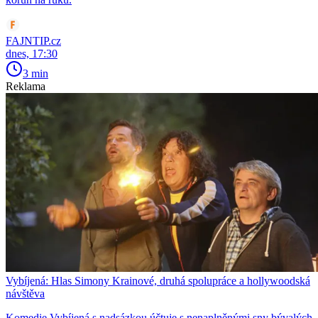
FAJNTIP.cz
dnes, 17:30
3 min
Reklama
Vybíjená: Hlas Simony Krainové, druhá spolupráce a hollywoodská
návštěva
Komedie Vybíjená s nadsázkou účtuje s nenaplněnými sny bývalých