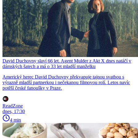
David Duchovny slaví 66 let. Agent Mulder z Akt X dnes natáčí v
dámských šatech a má o 33 let mladší manželku
Americký herec David Duchovny překvapuje tajnou svatbou s
výrazně mladší partnerkou i nečekanou filmovou rolí. Letos navíc
potěší české fanoušky v Praze.
ReadZone
dnes, 17:30
4 min