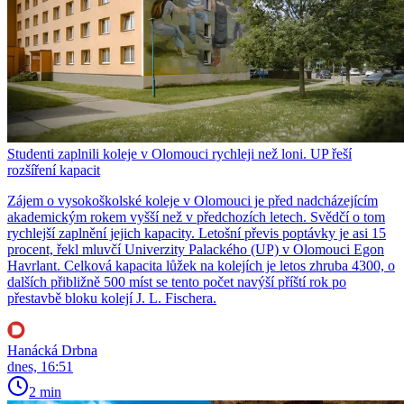
Studenti zaplnili koleje v Olomouci rychleji než loni. UP řeší
rozšíření kapacit
Zájem o vysokoškolské koleje v Olomouci je před nadcházejícím
akademickým rokem vyšší než v předchozích letech. Svědčí o tom
rychlejší zaplnění jejich kapacity. Letošní převis poptávky je asi 15
procent, řekl mluvčí Univerzity Palackého (UP) v Olomouci Egon
Havrlant. Celková kapacita lůžek na kolejích je letos zhruba 4300, o
dalších přibližně 500 míst se tento počet navýší příští rok po
přestavbě bloku kolejí J. L. Fischera.
Hanácká Drbna
dnes, 16:51
2 min