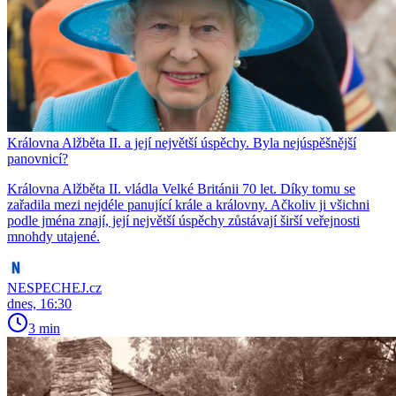
Královna Alžběta II. a její největší úspěchy. Byla nejúspěšnější
panovnicí?
Královna Alžběta II. vládla Velké Británii 70 let. Díky tomu se
zařadila mezi nejdéle panující krále a královny. Ačkoliv ji všichni
podle jména znají, její největší úspěchy zůstávají širší veřejnosti
mnohdy utajené.
NESPECHEJ.cz
dnes, 16:30
3 min