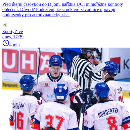
Před úterní časovkou do Dijonu nařídila UCI mimořádné kontroly
oblečení. Důvod? Podezření, že si některé závodnice upravují
podprsenky pro aerodynamický zisk.
SportyŽivě
dnes, 17:39
4 min