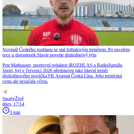
Novinář Českého rozhlasu se stal fotbalovým trenérem. Po necelém
roce u dorostenek Slavie povede druholigový tým
Petr Mathauser, sportovní redaktor iROZHLAS a Radiožurnálu
Sport, byl v červenci 2026 představen jako hlavní trenér
druholigového nováčka FK Arsenal Česká Lípa. Jeho trenérská
cesta ale nezačala včera.
SportyŽivě
dnes, 17:14
3 min