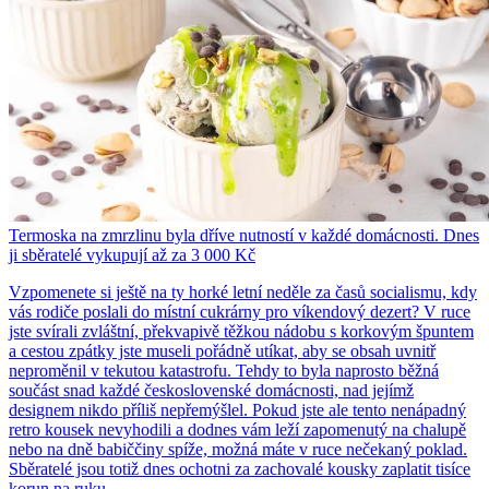
Termoska na zmrzlinu byla dříve nutností v každé domácnosti. Dnes
ji sběratelé vykupují až za 3 000 Kč
Vzpomenete si ještě na ty horké letní neděle za časů socialismu, kdy
vás rodiče poslali do místní cukrárny pro víkendový dezert? V ruce
jste svírali zvláštní, překvapivě těžkou nádobu s korkovým špuntem
a cestou zpátky jste museli pořádně utíkat, aby se obsah uvnitř
neproměnil v tekutou katastrofu. Tehdy to byla naprosto běžná
součást snad každé československé domácnosti, nad jejímž
designem nikdo příliš nepřemýšlel. Pokud jste ale tento nenápadný
retro kousek nevyhodili a dodnes vám leží zapomenutý na chalupě
nebo na dně babiččiny spíže, možná máte v ruce nečekaný poklad.
Sběratelé jsou totiž dnes ochotni za zachovalé kousky zaplatit tisíce
korun na ruku.