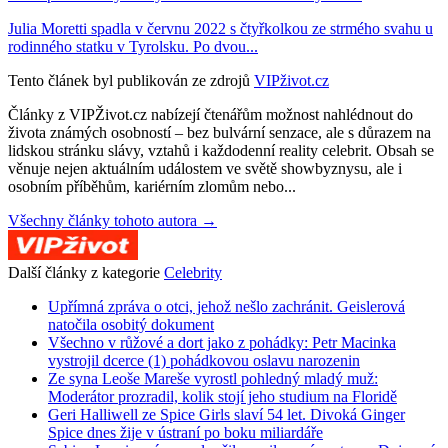
Julia Moretti spadla v červnu 2022 s čtyřkolkou ze strmého svahu u
rodinného statku v Tyrolsku. Po dvou...
Tento článek byl publikován ze zdrojů
VIPživot.cz
Články z VIPŽivot.cz nabízejí čtenářům možnost nahlédnout do
života známých osobností – bez bulvární senzace, ale s důrazem na
lidskou stránku slávy, vztahů i každodenní reality celebrit. Obsah se
věnuje nejen aktuálním událostem ve světě showbyznysu, ale i
osobním příběhům, kariérním zlomům nebo...
Všechny články tohoto autora →
Další články z kategorie
Celebrity
Upřímná zpráva o otci, jehož nešlo zachránit. Geislerová
natočila osobitý dokument
Všechno v růžové a dort jako z pohádky: Petr Macinka
vystrojil dcerce (1) pohádkovou oslavu narozenin
Ze syna Leoše Mareše vyrostl pohledný mladý muž:
Moderátor prozradil, kolik stojí jeho studium na Floridě
Geri Halliwell ze Spice Girls slaví 54 let. Divoká Ginger
Spice dnes žije v ústraní po boku miliardáře