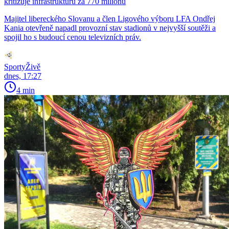
kritizuje infrastrukturu za 770 milionů
Majitel libereckého Slovanu a člen Ligového výboru LFA Ondřej
Kania otevřeně napadl provozní stav stadionů v nejvyšší soutěži a
spojil ho s budoucí cenou televizních práv.
SportyŽivě
dnes, 17:27
4 min