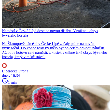
Náměstí v České Lípě dostane novou dlažbu. Vznikne i obrys
bývalého kostela
Na Škroupově náměstí v České Lípě začaly práce na novém
vydláždění. Do konce roku by mělo být po celém obvodu náměstí.
Až bude hotovo celé náměstí, z kostek vznikne také obrys bývalého
kostela, který v místě stával.
Liberecká Drbna
dnes, 16:34
1 min