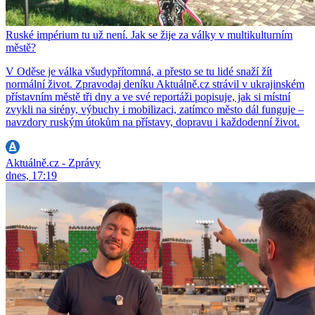
Ruské impérium tu už není. Jak se žije za války v multikulturním
městě?
V Oděse je válka všudypřítomná, a přesto se tu lidé snaží žít
normální život. Zpravodaj deníku Aktuálně.cz strávil v ukrajinském
přístavním městě tři dny a ve své reportáži popisuje, jak si místní
zvykli na sirény, výbuchy i mobilizaci, zatímco město dál funguje –
navzdory ruským útokům na přístavy, dopravu i každodenní život.
Aktuálně.cz - Zprávy
dnes, 17:19