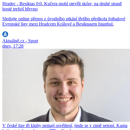
Hradec - Besiktas 0:0. Kučera mohl otevřít skóre, na druhé straně
hosté trefují břevno
Sledujte online přenos z úvodního utkání třetího předkola fotbalové
Evropské ligy mezi Hradcem Králové a Besiktasem Istanbul.
Aktuálně.cz - Sport
dnes, 17:28
V české lize tři kluby nemají osvětlení, jinde se v zimě netopí. Kania