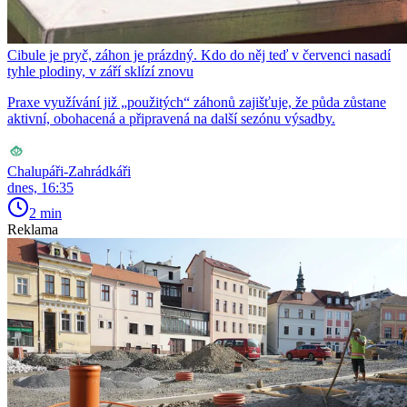
Cibule je pryč, záhon je prázdný. Kdo do něj teď v červenci nasadí
tyhle plodiny, v září sklízí znovu
Praxe využívání již „použitých“ záhonů zajišťuje, že půda zůstane
aktivní, obohacená a připravená na další sezónu výsadby.
Chalupáři-Zahrádkáři
dnes, 16:35
2 min
Reklama