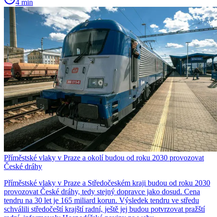
4 min
Příměstské vlaky v Praze a okolí budou od roku 2030 provozovat
České dráhy
Příměstské vlaky v Praze a Středočeském kraji budou od roku 2030
provozovat České dráhy, tedy stejný dopravce jako dosud. Cena
tendru na 30 let je 165 miliard korun. Výsledek tendru ve středu
schválili středočeští krajští radní, ještě jej budou potvrzovat pražští