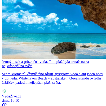
Jemný písek a průzračná voda. Tato pláž byla označena za
nejkrásnější na světě
Sedm kilometrů křemičitého písku, tyrkysová voda a ani jeden hotel
v dohledu. Whitehaven Beach v australském Queenslandu ovládla
žebříček padesáti nejlepších pláží světa.
VědaŽivě.cz
dnes, 16:50