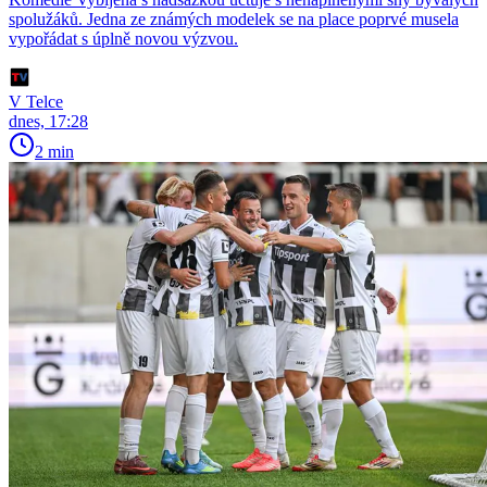
spolužáků. Jedna ze známých modelek se na place poprvé musela
vypořádat s úplně novou výzvou.
V Telce
dnes, 17:28
2 min