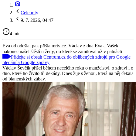
Celebrity
9. 7. 2026, 04:47
4 min
Eva od odešla, pak přišla mrtvice. Václav z dua Eva a Vašek
nakonec našel štěstí u ženy, do které se zamiloval už v patnácti
Přidejte si obsah Centrum.cz do oblíbených zdrojů pro Google
hledání a Google zprávy
Václav Ševčík přišel během necelého roku o manželství, o zdraví i o
duo, které ho živilo tři dekády. Dnes žije s ženou, která na něj čekala
od blanenských zábav.