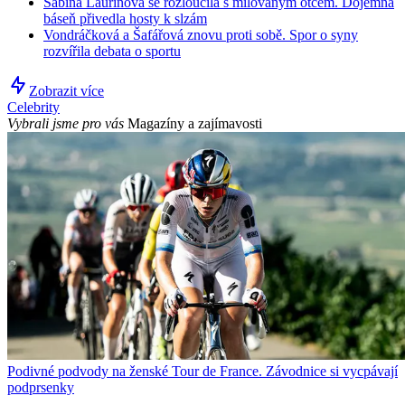
Sabina Laurinová se rozloučila s milovaným otcem. Dojemná
báseň přivedla hosty k slzám
Vondráčková a Šafářová znovu proti sobě. Spor o syny
rozvířila debata o sportu
Zobrazit více
Celebrity
Vybrali jsme pro vás
Magazíny a zajímavosti
Podivné podvody na ženské Tour de France. Závodnice si vycpávají
podprsenky