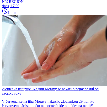
Náš REGION
dnes, 17:00
1 min
Žloutenka ustupuje. Na jihu Moravy se nakazilo nejméně lidí od
začátku roku
V červenci se na jihu Moravy nakazilo žloutenkou 29 lidí. Po
červnovém nárůstu počtu nemocných jde o pokles na nejnižší