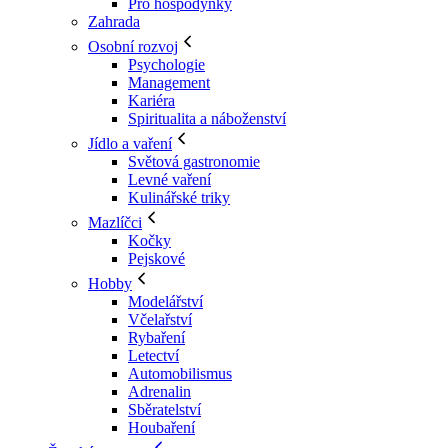
Pro hospodyňky
Zahrada
Osobní rozvoj
Psychologie
Management
Kariéra
Spiritualita a náboženství
Jídlo a vaření
Světová gastronomie
Levné vaření
Kulinářské triky
Mazlíčci
Kočky
Pejskové
Hobby
Modelářství
Včelařství
Rybaření
Letectví
Automobilismus
Adrenalin
Sběratelství
Houbaření