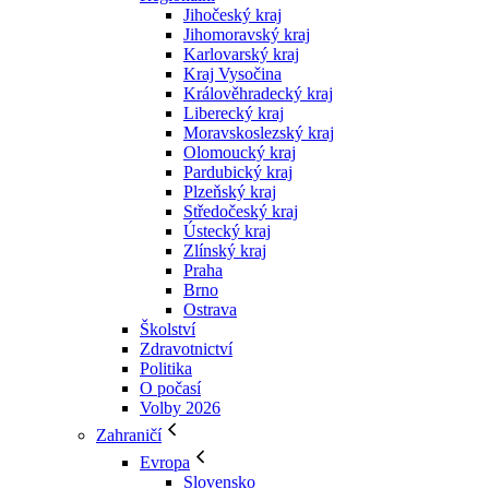
Jihočeský kraj
Jihomoravský kraj
Karlovarský kraj
Kraj Vysočina
Králověhradecký kraj
Liberecký kraj
Moravskoslezský kraj
Olomoucký kraj
Pardubický kraj
Plzeňský kraj
Středočeský kraj
Ústecký kraj
Zlínský kraj
Praha
Brno
Ostrava
Školství
Zdravotnictví
Politika
O počasí
Volby 2026
Zahraničí
Evropa
Slovensko