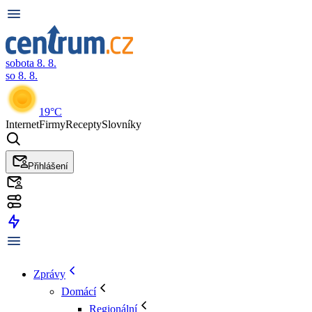
sobota 8. 8.
so 8. 8.
19°C
Internet
Firmy
Recepty
Slovníky
Přihlášení
Zprávy
Domácí
Regionální