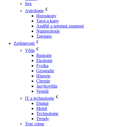
Sex
Astrologie
Horoskopy
Tarot a karty
Andělé a tajemná znamení
Numerologie
Tajemno
Zajímavosti
Věda
Biologie
Ekologie
Fyzika
Geografie
Historie
Chemie
Jazykověda
Vesmír
IT a technologie
Digital
Mobil
Technologie
Trendy
True crime