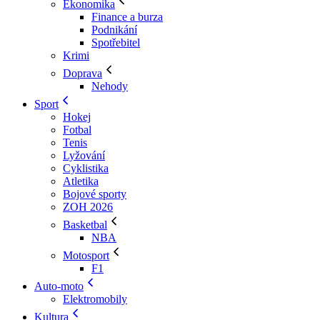
Ekonomika
Finance a burza
Podnikání
Spotřebitel
Krimi
Doprava
Nehody
Sport
Hokej
Fotbal
Tenis
Lyžování
Cyklistika
Atletika
Bojové sporty
ZOH 2026
Basketbal
NBA
Motosport
F1
Auto-moto
Elektromobily
Kultura