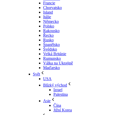
Francie
Chorvatsko
Island
Itálie
Německo
Polsko
Rakousko
Řecko
Rusko
Španělsko
Švédsko
Velká Británie
Rumunsko
Válka na Ukrajině
Maďarsko
Svět
USA
Blízký východ
Izrael
Palestina
Asie
Čína
Jižní Korea