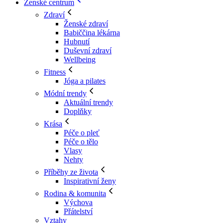
Ženské centrum
Zdraví
Ženské zdraví
Babiččina lékárna
Hubnutí
Duševní zdraví
Wellbeing
Fitness
Jóga a pilates
Módní trendy
Aktuální trendy
Doplňky
Krása
Péče o pleť
Péče o tělo
Vlasy
Nehty
Příběhy ze života
Inspirativní ženy
Rodina & komunita
Výchova
Přátelství
Vztahy