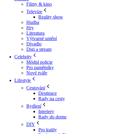
Filmy & kino
Televize
Reality show
Hudba
Hry
Literatura
Výtvarné umění
Divadlo
Digi a stream
Celebrity
Módní policie
Pro pamětníky
Nové tváře
Lifestyle
Cestování
Destinace
Rady na cesty
Bydlení
Interiery
Rady do domu
DIY
Pro kutily