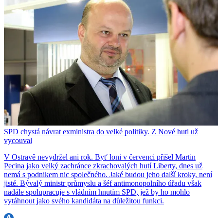
SPD chystá návrat exministra do velké politiky. Z Nové huti už
vycouval
V Ostravě nevydržel ani rok. Byť loni v červenci přišel Martin
Pecina jako velký zachránce zkrachovalých hutí Liberty, dnes už
nemá s podnikem nic společného. Jaké budou jeho další kroky, není
jisté. Bývalý ministr průmyslu a šéf antimonopolního úřadu však
nadále spolupracuje s vládním hnutím SPD, jež by ho mohlo
vytáhnout jako svého kandidáta na důležitou funkci.