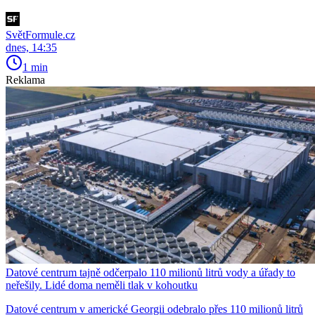
SvětFormule.cz
dnes, 14:35
1 min
Reklama
Datové centrum tajně odčerpalo 110 milionů litrů vody a úřady to
neřešily. Lidé doma neměli tlak v kohoutku
Datové centrum v americké Georgii odebralo přes 110 milionů litrů