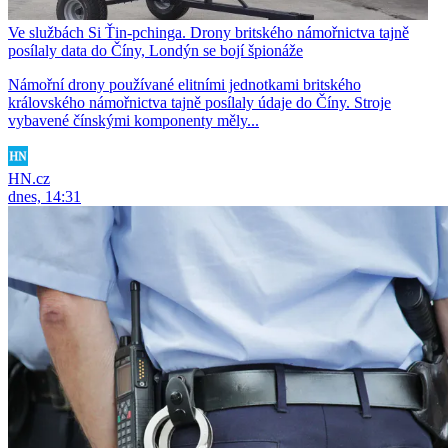
Ve službách Si Ťin-pchinga. Drony britského námořnictva tajně
posílaly data do Číny, Londýn se bojí špionáže
Námořní drony používané elitními jednotkami britského
královského námořnictva tajně posílaly údaje do Číny. Stroje
vybavené čínskými komponenty měly...
HN.cz
dnes, 14:31