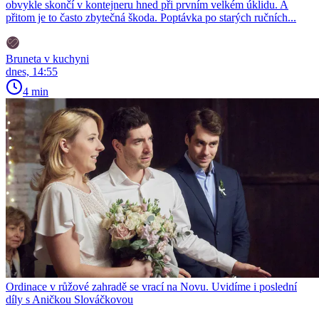
obvykle skončí v kontejneru hned při prvním velkém úklidu. A
přitom je to často zbytečná škoda. Poptávka po starých ručních...
Bruneta v kuchyni
dnes, 14:55
4 min
Ordinace v růžové zahradě se vrací na Novu. Uvidíme i poslední
díly s Aničkou Slováčkovou