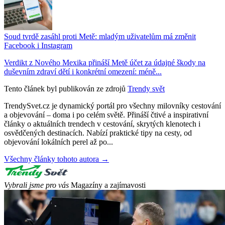
Soud tvrdě zasáhl proti Metě: mladým uživatelům má změnit
Facebook i Instagram
Verdikt z Nového Mexika přináší Metě účet za údajné škody na
duševním zdraví dětí i konkrétní omezení: méně...
Tento článek byl publikován ze zdrojů
Trendy svět
TrendySvet.cz je dynamický portál pro všechny milovníky cestování
a objevování – doma i po celém světě. Přináší čtivé a inspirativní
články o aktuálních trendech v cestování, skrytých klenotech i
osvědčených destinacích. Nabízí praktické tipy na cesty, od
objevování lokálních perel až po...
Všechny články tohoto autora →
Vybrali jsme pro vás
Magazíny a zajímavosti