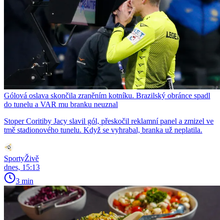
Gólová oslava skončila zraněním kotníku. Brazilský obránce spadl
do tunelu a VAR mu branku neuznal
Stoper Coritiby Jacy slavil gól, přeskočil reklamní panel a zmizel ve
tmě stadionového tunelu. Když se vyhrabal, branka už neplatila.
SportyŽivě
dnes, 15:13
3 min