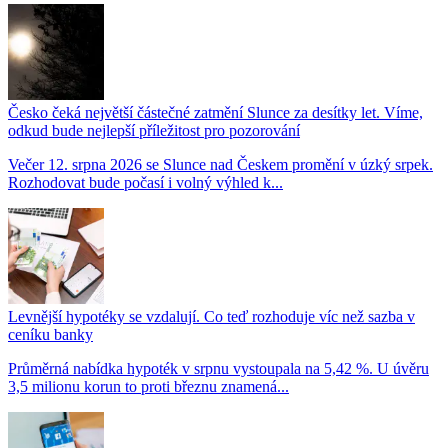
Česko čeká největší částečné zatmění Slunce za desítky let. Víme,
odkud bude nejlepší příležitost pro pozorování
Večer 12. srpna 2026 se Slunce nad Českem promění v úzký srpek.
Rozhodovat bude počasí i volný výhled k...
Levnější hypotéky se vzdalují. Co teď rozhoduje víc než sazba v
ceníku banky
Průměrná nabídka hypoték v srpnu vystoupala na 5,42 %. U úvěru
3,5 milionu korun to proti březnu znamená...