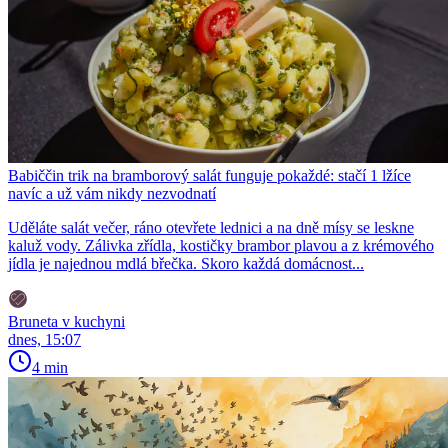
Babiččin trik na bramborový salát funguje pokaždé: stačí 1 lžíce
navíc a už vám nikdy nezvodnatí
Uděláte salát večer, ráno otevřete lednici a na dně mísy se leskne
kaluž vody. Zálivka zřídla, kostičky brambor plavou a z krémového
jídla je najednou mdlá břečka. Skoro každá domácnost...
Bruneta v kuchyni
dnes, 15:07
4 min