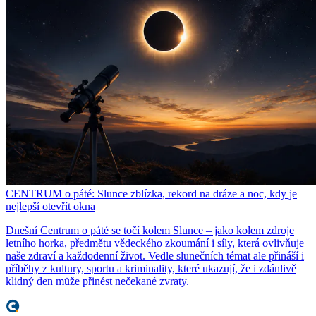
CENTRUM o páté: Slunce zblízka, rekord na dráze a noc, kdy je
nejlepší otevřít okna
Dnešní Centrum o páté se točí kolem Slunce – jako kolem zdroje
letního horka, předmětu vědeckého zkoumání i síly, která ovlivňuje
naše zdraví a každodenní život. Vedle slunečních témat ale přináší i
příběhy z kultury, sportu a kriminality, které ukazují, že i zdánlivě
klidný den může přinést nečekané zvraty.