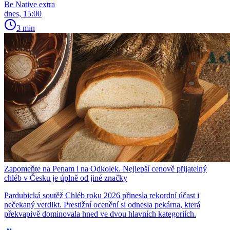
Be Native extra
dnes, 15:00
3 min
Zapomeňte na Penam i na Odkolek. Nejlepší cenově přijatelný
chléb v Česku je úplně od jiné značky
Pardubická soutěž Chléb roku 2026 přinesla rekordní účast i
nečekaný verdikt. Prestižní ocenění si odnesla pekárna, která
překvapivě dominovala hned ve dvou hlavních kategoriích.