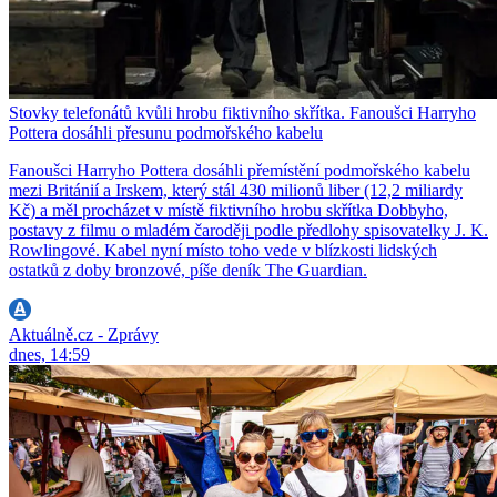
Stovky telefonátů kvůli hrobu fiktivního skřítka. Fanoušci Harryho
Pottera dosáhli přesunu podmořského kabelu
Fanoušci Harryho Pottera dosáhli přemístění podmořského kabelu
mezi Británií a Irskem, který stál 430 milionů liber (12,2 miliardy
Kč) a měl procházet v místě fiktivního hrobu skřítka Dobbyho,
postavy z filmu o mladém čaroději podle předlohy spisovatelky J. K.
Rowlingové. Kabel nyní místo toho vede v blízkosti lidských
ostatků z doby bronzové, píše deník The Guardian.
Aktuálně.cz - Zprávy
dnes, 14:59