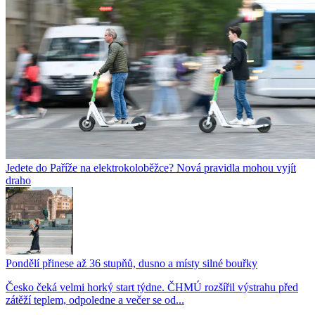
Jedete do Paříže na elektrokoloběžce? Nová pravidla mohou vyjít
draho
Pondělí přinese až 36 stupňů, dusno a místy silné bouřky
Česko čeká velmi horký start týdne. ČHMÚ rozšířil výstrahu před
zátěží teplem, odpoledne a večer se od...