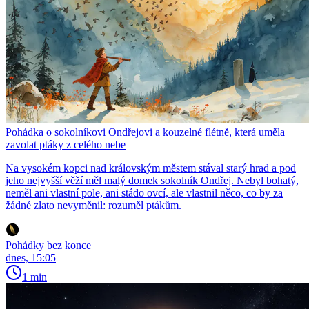
Pohádka o sokolníkovi Ondřejovi a kouzelné flétně, která uměla
zavolat ptáky z celého nebe
Na vysokém kopci nad královským městem stával starý hrad a pod
jeho nejvyšší věží měl malý domek sokolník Ondřej. Nebyl bohatý,
neměl ani vlastní pole, ani stádo ovcí, ale vlastnil něco, co by za
žádné zlato nevyměnil: rozuměl ptákům.
Pohádky bez konce
dnes, 15:05
1 min