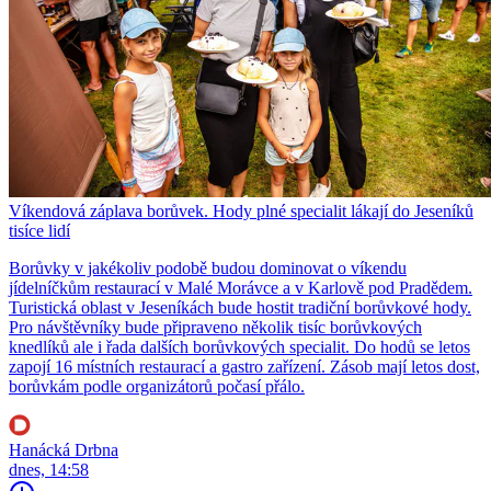
Víkendová záplava borůvek. Hody plné specialit lákají do Jeseníků
tisíce lidí
Borůvky v jakékoliv podobě budou dominovat o víkendu
jídelníčkům restaurací v Malé Morávce a v Karlově pod Pradědem.
Turistická oblast v Jeseníkách bude hostit tradiční borůvkové hody.
Pro návštěvníky bude připraveno několik tisíc borůvkových
knedlíků ale i řada dalších borůvkových specialit. Do hodů se letos
zapojí 16 místních restaurací a gastro zařízení. Zásob mají letos dost,
borůvkám podle organizátorů počasí přálo.
Hanácká Drbna
dnes, 14:58