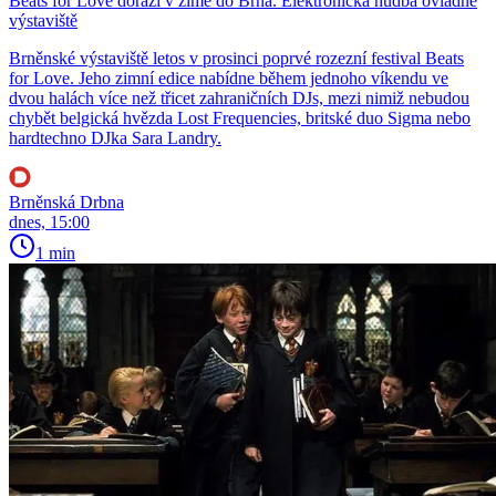
Beats for Love dorazí v zimě do Brna. Elektronická hudba ovládne
výstaviště
Brněnské výstaviště letos v prosinci poprvé rozezní festival Beats
for Love. Jeho zimní edice nabídne během jednoho víkendu ve
dvou halách více než třicet zahraničních DJs, mezi nimiž nebudou
chybět belgická hvězda Lost Frequencies, britské duo Sigma nebo
hardtechno DJka Sara Landry.
Brněnská Drbna
dnes, 15:00
1 min