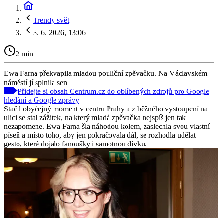
Trendy svět
3. 6. 2026, 13:06
2 min
Ewa Farna překvapila mladou pouliční zpěvačku. Na Václavském
náměstí jí splnila sen
Přidejte si obsah Centrum.cz do oblíbených zdrojů pro Google
hledání a Google zprávy
Stačil obyčejný moment v centru Prahy a z běžného vystoupení na
ulici se stal zážitek, na který mladá zpěvačka nejspíš jen tak
nezapomene. Ewa Farna šla náhodou kolem, zaslechla svou vlastní
píseň a místo toho, aby jen pokračovala dál, se rozhodla udělat
gesto, které dojalo fanoušky i samotnou dívku.