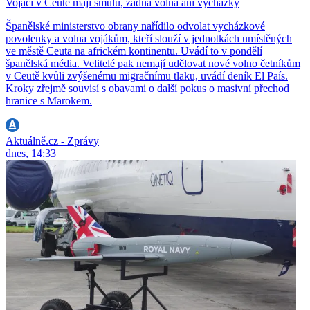
Vojáci v Ceutě mají smůlu, žádná volna ani vycházky
Španělské ministerstvo obrany nařídilo odvolat vycházkové
povolenky a volna vojákům, kteří slouží v jednotkách umístěných
ve městě Ceuta na africkém kontinentu. Uvádí to v pondělí
španělská média. Velitelé pak nemají udělovat nové volno četníkům
v Ceutě kvůli zvýšenému migračnímu tlaku, uvádí deník El País.
Kroky zřejmě souvisí s obavami o další pokus o masivní přechod
hranice s Marokem.
Aktuálně.cz - Zprávy
dnes, 14:33