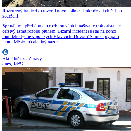
Rozzuřený traktorista rozoral novou silnici. Pokračovat chtěl i po
zadržení
Spravili mu před domem rozbitou silnici, naštvaný traktorista ale
čerstvý asfalt rozoral pluhem. Bizarní incident se stal na konci
minulého týdne v polských Hlavicích. Důvod? Silnice prý patří
jemu. Město má ale jiný názor.
Aktuálně.cz - Zprávy
dnes, 14:52