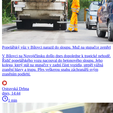
Popelářský vůz v Bílovci narazil do sloupu. Muž na stupačce zemřel
V Bílovci na Novojičínsku došlo dnes dopoledne k tragické nehodě.
Řidič popelářského vozu nacouval do betonového sloupu. Jeho
kolega, který stál na stupačce v zadní části vozidla, utrpěl vážná
zranění hlavy a trupu. Přes veškerou snahu záchranářů svým
zraněním podlehl.
Ostravská Drbna
dnes, 14:44
1 min