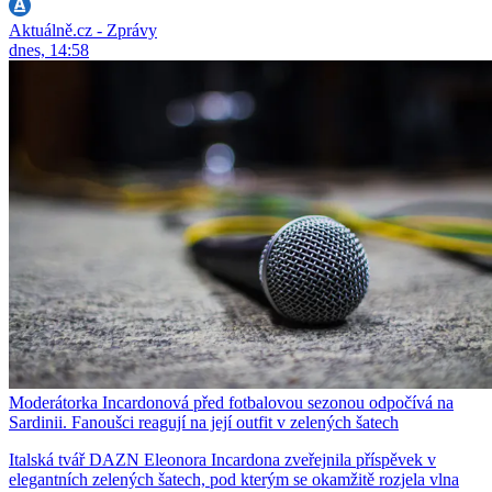
Aktuálně.cz - Zprávy
dnes, 14:58
Moderátorka Incardonová před fotbalovou sezonou odpočívá na
Sardinii. Fanoušci reagují na její outfit v zelených šatech
Italská tvář DAZN Eleonora Incardona zveřejnila příspěvek v
elegantních zelených šatech, pod kterým se okamžitě rozjela vlna