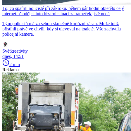
To, co spatřili policisté při zákroku, během pár hodin obletělo celý
internet. Zloděj si tuto bizarní situaci za rámeček jistě nedá
Tým policistů má za sebou skutečně kuriózní zásah. Muže totiž
přistihli právě ve chvíli, kdy si ulevoval na toaletě. Vše zachytila
policejní kamera.
Světkreativity
dnes, 14:51
2 min
Reklama