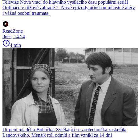
Televize Nova vrací do hlavního vysílacího času populární seriál
Ordinace v růžové zahradě 2. Nové epizody přinesou milostné aféry
i vážná osobní traumata.
ReadZone
dnes, 14:54
4 min
Utrpení mladého Boháčka: Svlékající se zootechnička zaskočila
Landovského, Menšík roli odmítl a film vznikl za 14 dní