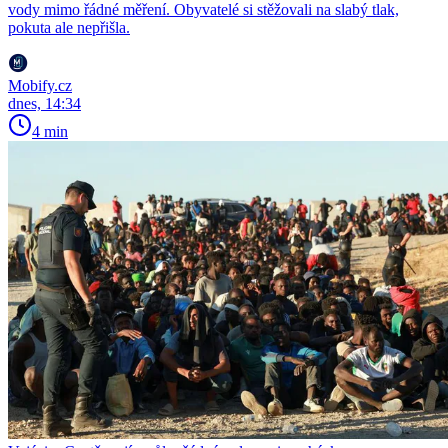
vody mimo řádné měření. Obyvatelé si stěžovali na slabý tlak,
pokuta ale nepřišla.
Mobify.cz
dnes, 14:34
4 min