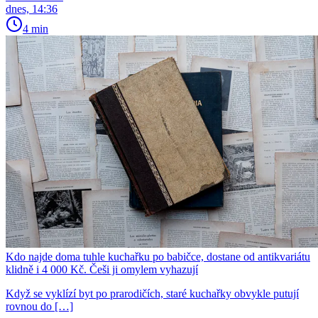
dnes, 14:36
4 min
Kdo najde doma tuhle kuchařku po babičce, dostane od antikvariátu
klidně i 4 000 Kč. Češi ji omylem vyhazují
Když se vyklízí byt po prarodičích, staré kuchařky obvykle putují
rovnou do […]