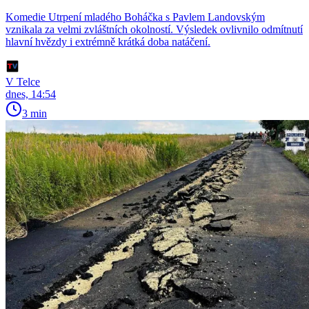
Komedie Utrpení mladého Boháčka s Pavlem Landovským
vznikala za velmi zvláštních okolností. Výsledek ovlivnilo odmítnutí
hlavní hvězdy i extrémně krátká doba natáčení.
V Telce
dnes, 14:54
3 min