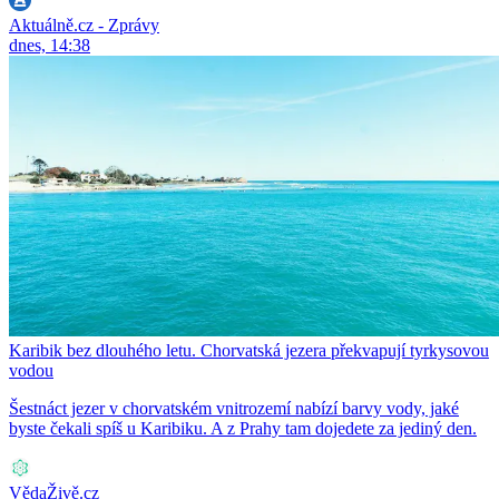
Aktuálně.cz - Zprávy
dnes, 14:38
Karibik bez dlouhého letu. Chorvatská jezera překvapují tyrkysovou
vodou
Šestnáct jezer v chorvatském vnitrozemí nabízí barvy vody, jaké
byste čekali spíš u Karibiku. A z Prahy tam dojedete za jediný den.
VědaŽivě.cz