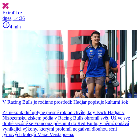
Extrafit.cz
dnes, 14:36
4 min
V Racing Bulls je rodinné prostředí: Hadjar popisuje kulturní šok
Za několik dní uplyne přesně rok od chvíle, kdy Isack Hadjar v
Nizozemsku ziskem pódia v Racing Bulls ohromil svět. Už ve své
druhé sezóně se Francouz přesunul do Red Bullu, v němž podává
vynikající výkony, kterými prolomil negativní dlouhou sérii
týmových kolegů Maxe Verstappena.