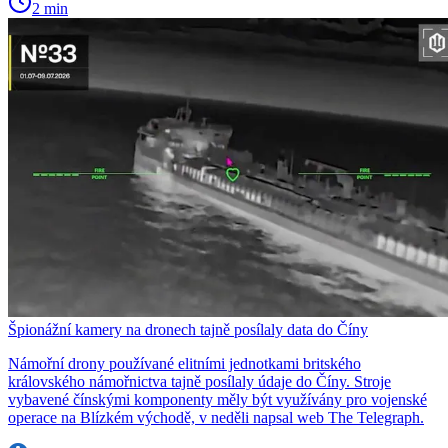
2 min
Špionážní kamery na dronech tajně posílaly data do Číny
Námořní drony používané elitními jednotkami britského
královského námořnictva tajně posílaly údaje do Číny. Stroje
vybavené čínskými komponenty měly být využívány pro vojenské
operace na Blízkém východě, v neděli napsal web The Telegraph.