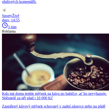
obdivných komentářů.
SportyŽivě
dnes, 14:55
3 min
Reklama
Kdo má doma tenhle mlýnek na kávu po babičce, ať ho nevyhazuje.
Sběratelé za něj platí i 10 000 Kč
Zaprášený kávový mlýnek schovaný v zadní zásuvce nebo na půdě