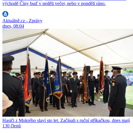
východě Číny buď v neděli večer, nebo v pondělí ráno.
Aktuálně.cz - Zprávy
dnes, 08:04
Hasiči z Mokrého slaví sto let. Začínali s ruční stříkačkou, dnes mají
130 členů