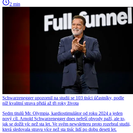
2 min
Schwarzenegger upozornil na studii se 103 tisíci účastníky, podle
níž kvalitní strava přidá až tři roky života
Sedm titulů Mr. Olympia, kardiostimulátor od roku 2024 a jeden
nový cíl. Arnold Schwarzenegger dnes neřeší obvody paží, ale to,
jak se dožít víc než sta let. Ve svém newsletteru proto rozebral studii,
která sledovala stravu více než sta tisíc lidí po dobu deseti let.