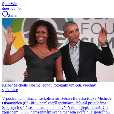
SportWin
dnes, 08:46
2 min
Krize? Michelle Obama jednou fotografií umlčela všechny
spekulace
V posledních měsících se kolem manželství Baracka (65) a Michelle
Obamových (62) šířily nejrůznější spekulace. Bývalá první dáma
Spojených států se ale rozhodla odpovědět tím nejlepším možným
způsobem. K 65. narozeninám svého manžela zveřejnila společnou