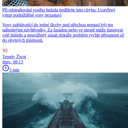
Při odstraňování vosího hnízda nedělejte tuto chybu: Uzavřený
vstup podrážděné vosy nezastaví
Vosy zalétávající do jedné škvíry pod střechou nemusí být jen
náhodnými návštěvníky. Za fasádou nebo ve stropě může fungovat
celé hnízdo a neuvážený zásah dokáže problém rychle přesunout až
do obytných místností.
Trendy Život
dnes, 08:13
3 min