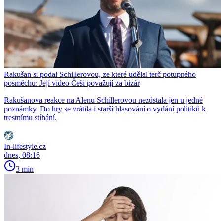
Rakušan si podal Schillerovou, ze které udělal terč potupného
posměchu: Její video Češi považují za bizár
Rakušanova reakce na Alenu Schillerovou nezůstala jen u jedné
poznámky. Do hry se vrátila i starší hlasování o vydání politiků k
trestnímu stíhání.
In-lifestyle.cz
dnes, 08:16
3 min