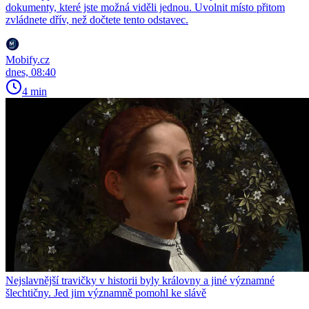
dokumenty, které jste možná viděli jednou. Uvolnit místo přitom
zvládnete dřív, než dočtete tento odstavec.
Mobify.cz
dnes, 08:40
4 min
Nejslavnější travičky v historii byly královny a jiné významné
šlechtičny. Jed jim významně pomohl ke slávě