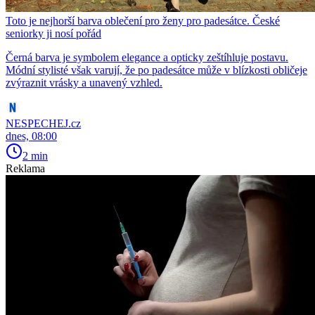
Toto je nejhorší barva oblečení pro ženy pro padesátce. České
seniorky ji nosí pořád
Černá barva je symbolem elegance a opticky zeštíhluje postavu.
Módní stylisté však varují, že po padesátce může v blízkosti obličeje
zvýraznit vrásky a unavený vzhled.
NESPECHEJ.cz
dnes, 08:00
2 min
Reklama