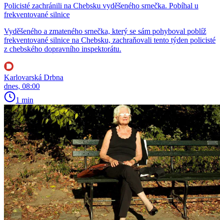
Policisté zachránili na Chebsku vyděšeného srnečka. Pobíhal u
frekventované silnice
Vyděšeného a zmateného srnečka, který se sám pohyboval poblíž
frekventované silnice na Chebsku, zachraňovali tento týden policisté
z chebského dopravního inspektorátu.
Karlovarská Drbna
dnes, 08:00
1 min