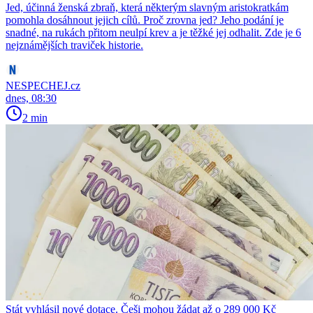
Jed, účinná ženská zbraň, která některým slavným aristokratkám
pomohla dosáhnout jejich cílů. Proč zrovna jed? Jeho podání je
snadné, na rukách přitom neulpí krev a je těžké jej odhalit. Zde je 6
nejznámějších traviček historie.
NESPECHEJ.cz
dnes, 08:30
2 min
Stát vyhlásil nové dotace. Češi mohou žádat až o 289 000 Kč