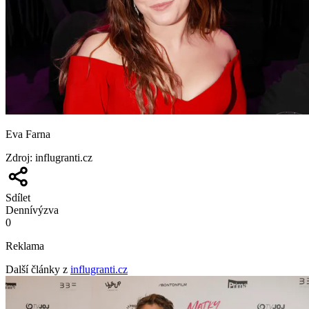
Eva Farna
Zdroj
:
influgranti.cz
Sdílet
Denní
výzva
0
Reklama
Další články z
influgranti.cz