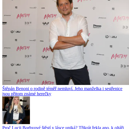
Štěpán Benoni o rodině téměř nemluví. Jeho manželka i sestřenice
jsou přitom známé herečky
Proč Lucii Borhyové štěstí v lásce uniká? Třikrát řekla ano, k oltáři