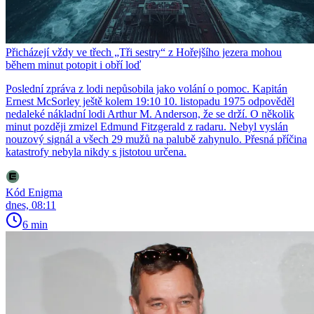
Přicházejí vždy ve třech „Tři sestry“ z Hořejšího jezera mohou
během minut potopit i obří loď
Poslední zpráva z lodi nepůsobila jako volání o pomoc. Kapitán
Ernest McSorley ještě kolem 19:10 10. listopadu 1975 odpověděl
nedaleké nákladní lodi Arthur M. Anderson, že se drží. O několik
minut později zmizel Edmund Fitzgerald z radaru. Nebyl vyslán
nouzový signál a všech 29 mužů na palubě zahynulo. Přesná příčina
katastrofy nebyla nikdy s jistotou určena.
Kód Enigma
dnes, 08:11
6 min