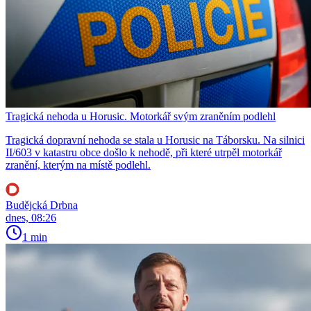
Tragická nehoda u Horusic. Motorkář svým zraněním podlehl
Tragická dopravní nehoda se stala u Horusic na Táborsku. Na silnici
II/603 v katastru obce došlo k nehodě, při které utrpěl motorkář
zranění, kterým na místě podlehl.
Budějcká Drbna
dnes, 08:26
1 min