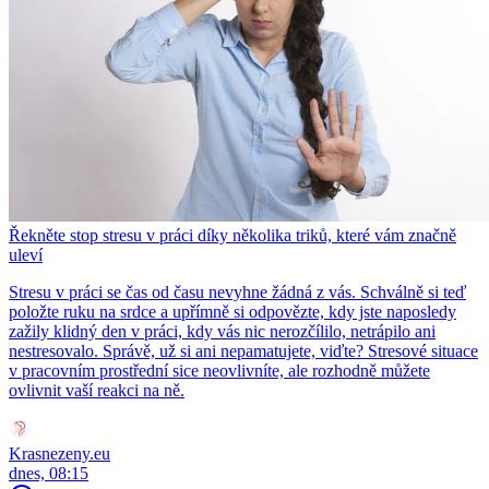
Řekněte stop stresu v práci díky několika triků, které vám značně
uleví
Stresu v práci se čas od času nevyhne žádná z vás. Schválně si teď
položte ruku na srdce a upřímně si odpovězte, kdy jste naposledy
zažily klidný den v práci, kdy vás nic nerozčílilo, netrápilo ani
nestresovalo. Správě, už si ani nepamatujete, viďte? Stresové situace
v pracovním prostřední sice neovlivníte, ale rozhodně můžete
ovlivnit vaší reakci na ně.
Krasnezeny.eu
dnes, 08:15