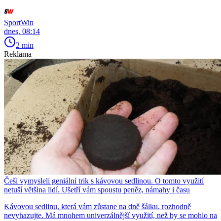
SportWin
dnes, 08:14
2 min
Reklama
Češi vymysleli geniální trik s kávovou sedlinou. O tomto využití
netuší většina lidí. Ušetří vám spoustu peněz, námahy i času
Kávovou sedlinu, která vám zůstane na dně šálku, rozhodně
nevyhazujte. Má mnohem univerzálnější využití, než by se mohlo na