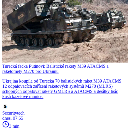
Turecká facka Putinovi: Balistické rakety M39 ATACMS a
raketomety M270 pro Ukrajinu
Ukrajina koupila od Turecka 70 balistických raket M39 ATACMS,
12 odpalovacích zařízení raketových systémů M270 (MLRS)
schopných odpalovat rakety GMLRS a ATACMS a desítky tisíc
kusů kazetové munice.
Securitytech
dnes, 07:55
3 min