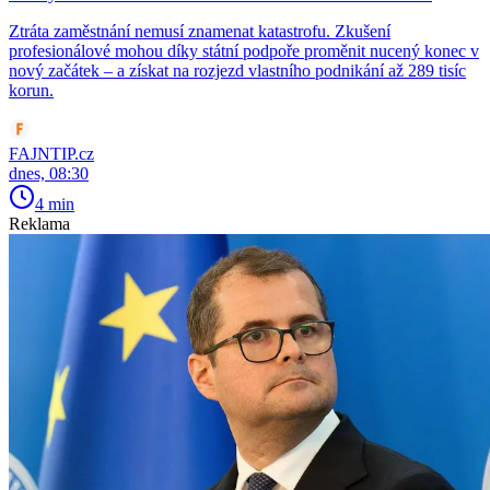
Ztráta zaměstnání nemusí znamenat katastrofu. Zkušení
profesionálové mohou díky státní podpoře proměnit nucený konec v
nový začátek – a získat na rozjezd vlastního podnikání až 289 tisíc
korun.
FAJNTIP.cz
dnes, 08:30
4 min
Reklama