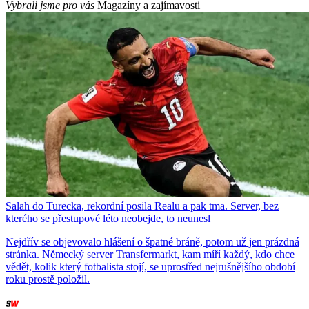
Vybrali jsme pro vás
Magazíny a zajímavosti
Salah do Turecka, rekordní posila Realu a pak tma. Server, bez
kterého se přestupové léto neobejde, to neunesl
Nejdřív se objevovalo hlášení o špatné bráně, potom už jen prázdná
stránka. Německý server Transfermarkt, kam míří každý, kdo chce
vědět, kolik který fotbalista stojí, se uprostřed nejrušnějšího období
roku prostě položil.