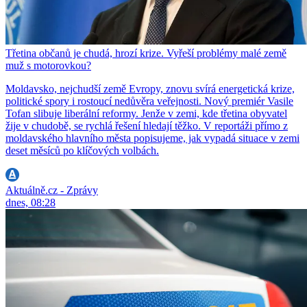
Třetina občanů je chudá, hrozí krize. Vyřeší problémy malé země
muž s motorovkou?
Moldavsko, nejchudší země Evropy, znovu svírá energetická krize,
politické spory i rostoucí nedůvěra veřejnosti. Nový premiér Vasile
Tofan slibuje liberální reformy. Jenže v zemi, kde třetina obyvatel
žije v chudobě, se rychlá řešení hledají těžko. V reportáži přímo z
moldavského hlavního města popisujeme, jak vypadá situace v zemi
deset měsíců po klíčových volbách.
Aktuálně.cz - Zprávy
dnes, 08:28