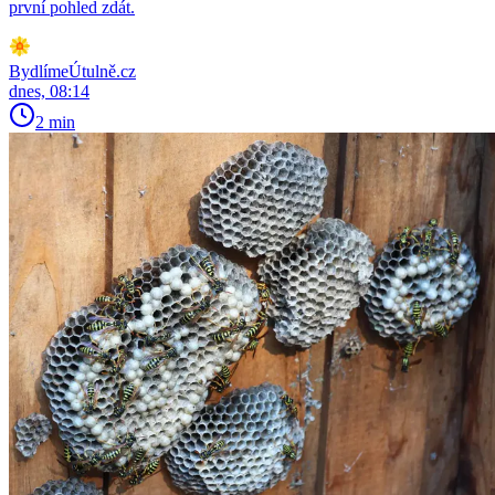
první pohled zdát.
BydlímeÚtulně.cz
dnes, 08:14
2 min