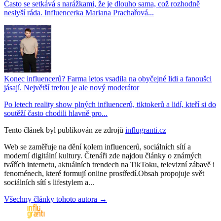
Často se setkává s narážkami, že je dlouho sama, což rozhodně
neslyší ráda. Influencerka Mariana Prachařová...
Konec influencerů? Farma letos vsadila na obyčejné lidi a fanoušci
jásají. Největší trefou je ale nový moderátor
Po letech reality show plných influencerů, tiktokerů a lidí, kteří si do
soutěží často chodili hlavně pro...
Tento článek byl publikován ze zdrojů
influgranti.cz
Web se zaměřuje na dění kolem influencerů, sociálních sítí a
moderní digitální kultury. Čtenáři zde najdou články o známých
tvářích internetu, aktuálních trendech na TikToku, televizní zábavě i
fenoménech, které formují online prostředí.Obsah propojuje svět
sociálních sítí s lifestylem a...
Všechny články tohoto autora →