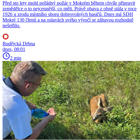
Před sto lety mohl pořádný požár v Mokrém během chvíle připravit
zemědělce o to nejcennější, co měli. Právě obava z ohně stála v roce
1926 u zrodu místního sboru dobrovolných hasičů. Dnes má SDH
Mokré 130 členů a na oslavách svého výročí se zábavou rozhodně
nešetřilo.
Budějcká Drbna
dnes, 08:01
2 min