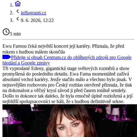
influgranti.cz
9. 6. 2026, 12:22
5 min
Ewu Farnou čeká největší koncert její kariéry. Přiznala, že před
rokem s hudbou málem skončila
Přidejte si obsah Centrum.cz do oblíbených zdrojů pro Google
hledání a Google zprávy
Tři vyprodané Edeny, gigantická stage světových rozměrů a show
promyšlená do posledního detailu. Ewa Farna momentálně zažívá
absolutní vrchol kariéry. Jenže stačilo málo a všechno bylo jinak. V
nejnovějším rozhovoru pro Český rozhlas otevřeně přiznala, že tlak
na dokonalost a věčný krysí závod ji před časem totálně semlely.
Došlo to dokonce tak daleko, že byla emočně úplně rozložená a její
nejbližší spolupracovníci se báli, že s hudbou definitivně sekne.