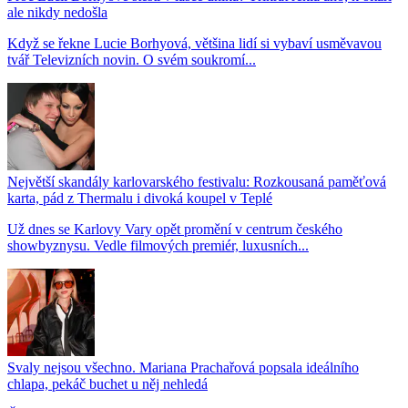
ale nikdy nedošla
Když se řekne Lucie Borhyová, většina lidí si vybaví usměvavou
tvář Televizních novin. O svém soukromí...
Největší skandály karlovarského festivalu: Rozkousaná paměťová
karta, pád z Thermalu i divoká koupel v Teplé
Už dnes se Karlovy Vary opět promění v centrum českého
showbyznysu. Vedle filmových premiér, luxusních...
Svaly nejsou všechno. Mariana Prachařová popsala ideálního
chlapa, pekáč buchet u něj nehledá