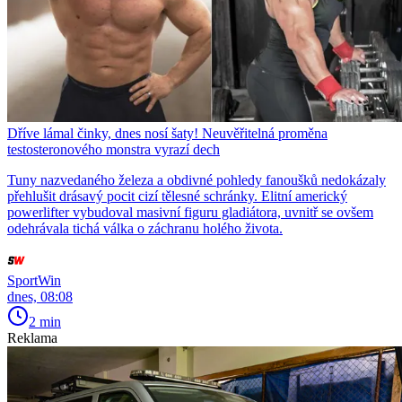
Dříve lámal činky, dnes nosí šaty! Neuvěřitelná proměna
testosteronového monstra vyrazí dech
Tuny nazvedaného železa a obdivné pohledy fanoušků nedokázaly
přehlušit drásavý pocit cizí tělesné schránky. Elitní americký
powerlifter vybudoval masivní figuru gladiátora, uvnitř se ovšem
odehrávala tichá válka o záchranu holého života.
SportWin
dnes, 08:08
2 min
Reklama