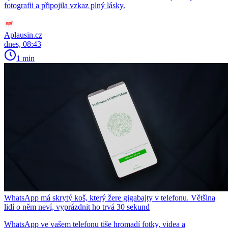
fotografii a připojila vzkaz plný lásky.
Aplausin.cz
dnes, 08:43
1 min
WhatsApp má skrytý koš, který žere gigabajty v telefonu. Většina
lidí o něm neví, vyprázdnit ho trvá 30 sekund
WhatsApp ve vašem telefonu tiše hromadí fotky, videa a