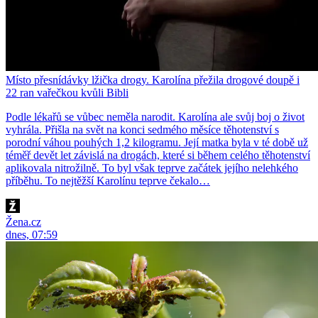
Místo přesnídávky lžička drogy. Karolína přežila drogové doupě i
22 ran vařečkou kvůli Bibli
Podle lékařů se vůbec neměla narodit. Karolína ale svůj boj o život
vyhrála. Přišla na svět na konci sedmého měsíce těhotenství s
porodní váhou pouhých 1,2 kilogramu. Její matka byla v té době už
téměř devět let závislá na drogách, které si během celého těhotenství
aplikovala nitrožilně. To byl však teprve začátek jejího nelehkého
příběhu. To nejtěžší Karolínu teprve čekalo…
Žena.cz
dnes, 07:59