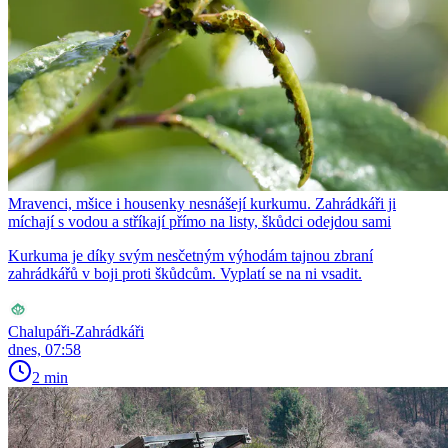
Mravenci, mšice i housenky nesnášejí kurkumu. Zahrádkáři ji
míchají s vodou a stříkají přímo na listy, škůdci odejdou sami
Kurkuma je díky svým nesčetným výhodám tajnou zbraní
zahrádkářů v boji proti škůdcům. Vyplatí se na ni vsadit.
Chalupáři-Zahrádkáři
dnes, 07:58
2 min