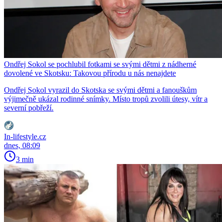
Ondřej Sokol se pochlubil fotkami se svými dětmi z nádherné
dovolené ve Skotsku: Takovou přírodu u nás nenajdete
Ondřej Sokol vyrazil do Skotska se svými dětmi a fanouškům
výjimečně ukázal rodinné snímky. Místo tropů zvolili útesy, vítr a
severní pobřeží.
In-lifestyle.cz
dnes, 08:09
3 min