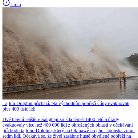
1 min
Tajfun Dolphin přichází. Na východním pobřeží Číny evakuovali
přes 400 tisíc lidí
Dvě hlavní letiště v Šanghaji zrušila téměř 1400 letů a úřady
evakuovaly více než 400 000 lidí z ohrožených oblastí v očekávání
příchodu tajfunu Dolphin, který na Okinawě na jihu Japonska zranil
sedm lidí. Očekává se, že živel zasáhne hustě obydlené pobřeží na