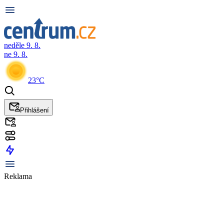
neděle 9. 8.
ne 9. 8.
23°C
Přihlášení
Reklama