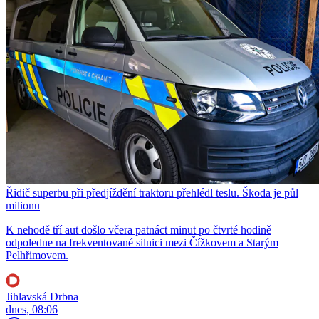
Řidič superbu při předjíždění traktoru přehlédl teslu. Škoda je půl
milionu
K nehodě tří aut došlo včera patnáct minut po čtvrté hodině
odpoledne na frekventované silnici mezi Čížkovem a Starým
Pelhřimovem.
Jihlavská Drbna
dnes, 08:06