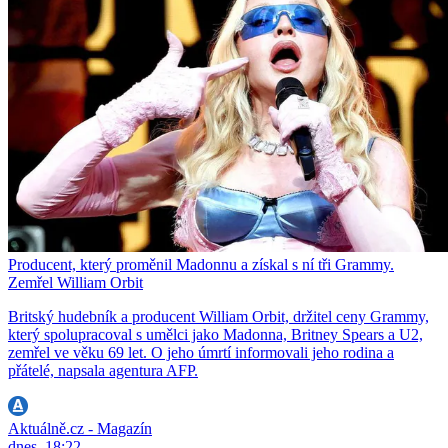
Producent, který proměnil Madonnu a získal s ní tři Grammy.
Zemřel William Orbit
Britský hudebník a producent William Orbit, držitel ceny Grammy,
který spolupracoval s umělci jako Madonna, Britney Spears a U2,
zemřel ve věku 69 let. O jeho úmrtí informovali jeho rodina a
přátelé, napsala agentura AFP.
Aktuálně.cz - Magazín
dnes, 18:22