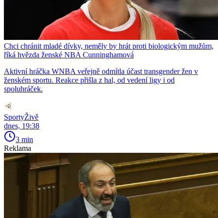
Chci chránit mladé dívky, neměly by hrát proti biologickým mužům,
říká hvězda ženské NBA Cunninghamová
Aktivní hráčka WNBA veřejně odmítla účast transgender žen v
ženském sportu. Reakce přišla z hal, od vedení ligy i od
spoluhráček.
SportyŽivě
dnes, 19:38
3 min
Reklama