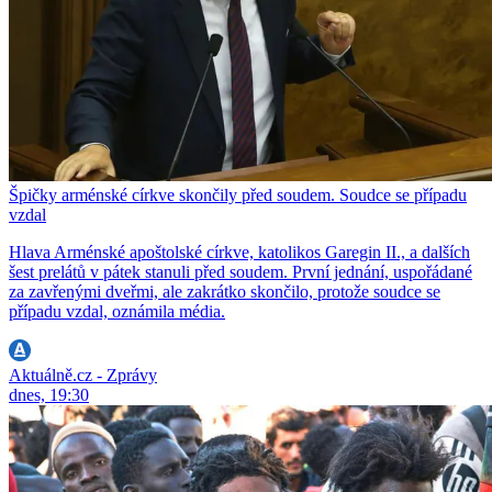
Špičky arménské církve skončily před soudem. Soudce se případu
vzdal
Hlava Arménské apoštolské církve, katolikos Garegin II., a dalších
šest prelátů v pátek stanuli před soudem. První jednání, uspořádané
za zavřenými dveřmi, ale zakrátko skončilo, protože soudce se
případu vzdal, oznámila média.
Aktuálně.cz - Zprávy
dnes, 19:30