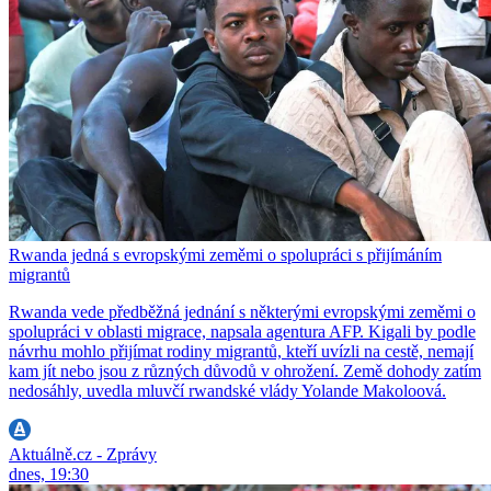
Rwanda jedná s evropskými zeměmi o spolupráci s přijímáním
migrantů
Rwanda vede předběžná jednání s některými evropskými zeměmi o
spolupráci v oblasti migrace, napsala agentura AFP. Kigali by podle
návrhu mohlo přijímat rodiny migrantů, kteří uvízli na cestě, nemají
kam jít nebo jsou z různých důvodů v ohrožení. Země dohody zatím
nedosáhly, uvedla mluvčí rwandské vlády Yolande Makoloová.
Aktuálně.cz - Zprávy
dnes, 19:30