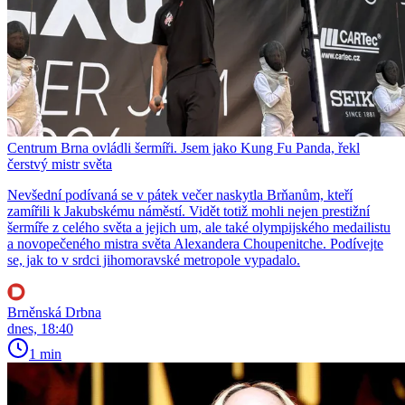
Centrum Brna ovládli šermíři. Jsem jako Kung Fu Panda, řekl
čerstvý mistr světa
Nevšední podívaná se v pátek večer naskytla Brňanům, kteří
zamířili k Jakubskému náměstí. Vidět totiž mohli nejen prestižní
šermíře z celého světa a jejich um, ale také olympijského medailistu
a novopečeného mistra světa Alexandera Choupenitche. Podívejte
se, jak to v srdci jihomoravské metropole vypadalo.
Brněnská Drbna
dnes, 18:40
1 min