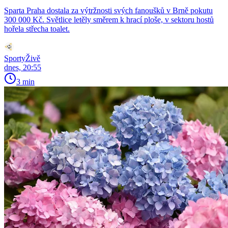
Sparta Praha dostala za výtržnosti svých fanoušků v Brně pokutu
300 000 Kč. Světlice letěly směrem k hrací ploše, v sektoru hostů
hořela střecha toalet.
SportyŽivě
dnes, 20:55
3 min