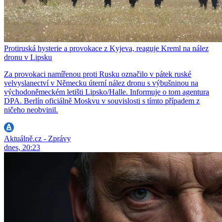
Protiruská hysterie a provokace z Kyjeva, reaguje Kreml na nález
dronu v Lipsku
Za provokaci namířenou proti Rusku označilo v pátek ruské
velvyslanectví v Německu úterní nález dronu s výbušninou na
východoněmeckém letišti Lipsko/Halle. Informuje o tom agentura
DPA. Berlín oficiálně Moskvu v souvislosti s tímto případem z
ničeho neobvinil.
Aktuálně.cz - Zprávy
dnes, 20:23