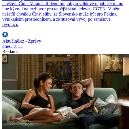
navštívil Čínu. V rámci třídenního pobytu v lidové republice mimo
jiné kývnul na rozhovor pro tamější státní televizi CGTN. V něm
nešetřil chválou Číny, sliby, že Slovensko může být pro Peking
vynikajícím prostředníkem, a zkritizoval vývoj po sametové
revoluci.
Aktuálně.cz - Zprávy
dnes, 18:11
Reklama