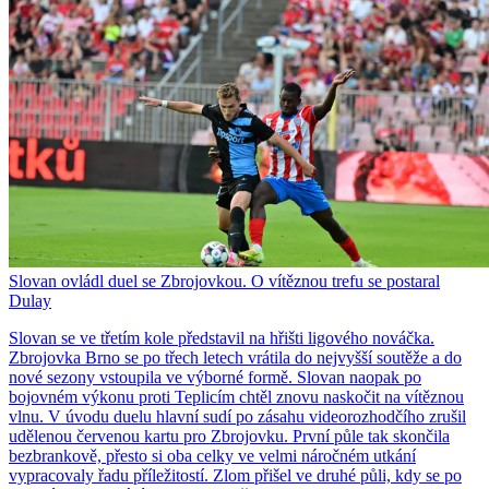
Slovan ovládl duel se Zbrojovkou. O vítěznou trefu se postaral
Dulay
Slovan se ve třetím kole představil na hřišti ligového nováčka.
Zbrojovka Brno se po třech letech vrátila do nejvyšší soutěže a do
nové sezony vstoupila ve výborné formě. Slovan naopak po
bojovném výkonu proti Teplicím chtěl znovu naskočit na vítěznou
vlnu. V úvodu duelu hlavní sudí po zásahu videorozhodčího zrušil
udělenou červenou kartu pro Zbrojovku. První půle tak skončila
bezbrankově, přesto si oba celky ve velmi náročném utkání
vypracovaly řadu příležitostí. Zlom přišel ve druhé půli, kdy se po