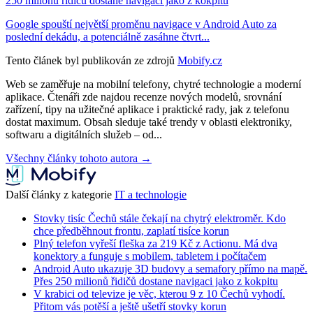
250 milionů řidičů dostane navigaci jako z kokpitu
Google spouští největší proměnu navigace v Android Auto za
poslední dekádu, a potenciálně zasáhne čtvrt...
Tento článek byl publikován ze zdrojů
Mobify.cz
Web se zaměřuje na mobilní telefony, chytré technologie a moderní
aplikace. Čtenáři zde najdou recenze nových modelů, srovnání
zařízení, tipy na užitečné aplikace i praktické rady, jak z telefonu
dostat maximum. Obsah sleduje také trendy v oblasti elektroniky,
softwaru a digitálních služeb – od...
Všechny články tohoto autora →
Další články z kategorie
IT a technologie
Stovky tisíc Čechů stále čekají na chytrý elektroměr. Kdo
chce předběhnout frontu, zaplatí tisíce korun
Plný telefon vyřeší fleška za 219 Kč z Actionu. Má dva
konektory a funguje s mobilem, tabletem i počítačem
Android Auto ukazuje 3D budovy a semafory přímo na mapě.
Přes 250 milionů řidičů dostane navigaci jako z kokpitu
V krabici od televize je věc, kterou 9 z 10 Čechů vyhodí.
Přitom vás potěší a ještě ušetří stovky korun