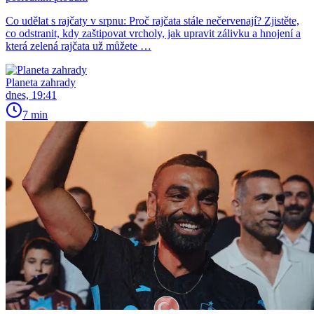
Co udělat s rajčaty v srpnu: Proč rajčata stále nečervenají? Zjistěte,
co odstranit, kdy zaštipovat vrcholy, jak upravit zálivku a hnojení a
která zelená rajčata už můžete …
Planeta zahrady
dnes, 19:41
7 min