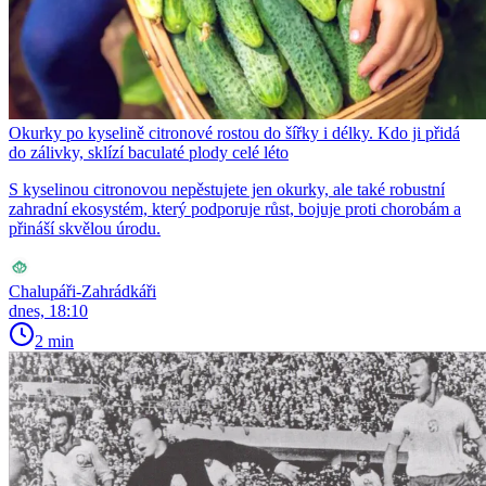
Okurky po kyselině citronové rostou do šířky i délky. Kdo ji přidá
do zálivky, sklízí baculaté plody celé léto
S kyselinou citronovou nepěstujete jen okurky, ale také robustní
zahradní ekosystém, který podporuje růst, bojuje proti chorobám a
přináší skvělou úrodu.
Chalupáři-Zahrádkáři
dnes, 18:10
2 min