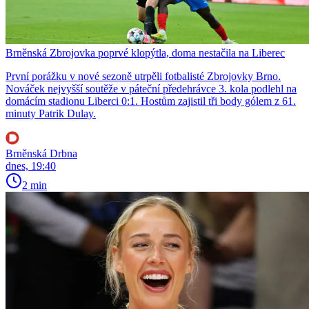
Brněnská Zbrojovka poprvé klopýtla, doma nestačila na Liberec
První porážku v nové sezoně utrpěli fotbalisté Zbrojovky Brno.
Nováček nejvyšší soutěže v páteční předehrávce 3. kola podlehl na
domácím stadionu Liberci 0:1. Hostům zajistil tři body gólem z 61.
minuty Patrik Dulay.
Brněnská Drbna
dnes, 19:40
2 min