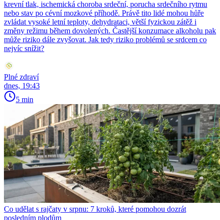
krevní tlak, ischemická choroba srdeční, porucha srdečního rytmu
nebo stav po cévní mozkové příhodě. Právě tito lidé mohou hůře
zvládat vysoké letní teploty, dehydrataci, větší fyzickou zátěž i
změny režimu během dovolených. Častější konzumace alkoholu pak
může riziko dále zvyšovat. Jak tedy riziko problémů se srdcem co
nejvíc snížit?
Plné zdraví
dnes, 19:43
5 min
Co udělat s rajčaty v srpnu: 7 kroků, které pomohou dozrát
posledním plodům