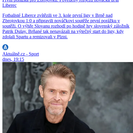
Liberec
Fotbalisté Liberce zvítězili ve 3. kole první ligy v Brně nad
Zbrojovkou 1:0 a připravili nováčkovi soutěže první porážku v
soutěži. O výhře Slovanu rozhodl po hodině hry slovenský záložník
Patrik Dulay. Brňané tak nenavázali na výtečný start do ligy, kdy
zdolali Spartu a remizovali v Plzni.
Aktuálně.cz - Sport
dnes, 19:15