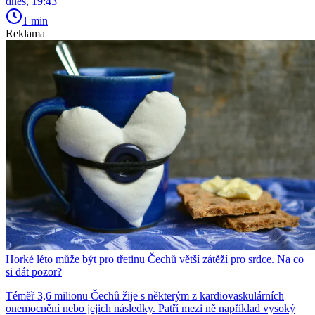
dnes, 19:43
1 min
Reklama
Horké léto může být pro třetinu Čechů větší zátěží pro srdce. Na co
si dát pozor?
Téměř 3,6 milionu Čechů žije s některým z kardiovaskulárních
onemocnění nebo jejich následky. Patří mezi ně například vysoký