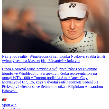
Návrat do reality. Wimbledonská šampionka Nosková ztratila téměř
vyhraný set a na Masters jde překvapivě z kola ven
Linda Nosková hrubě nezvládla svůj první zápas od životního
triumfu ve Wimbledonu. Perspektivní česká reprezentantka na
turnaji WTA 1000 v Torontu podlehla Američance Caty
McNallyové 6:7, 1:6, když v úvodní sadě neudržela vedení 5:1.
Překvapivá vítězka se ve třetím kole utká s Filipínkou Alexandrou
Ealaovou.
SportWin