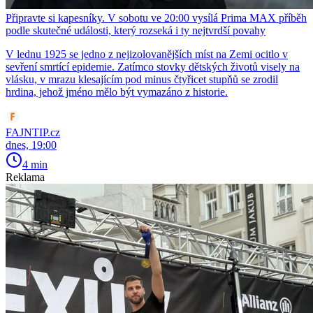
Připravte si kapesníky. V sobotu ve 20:00 vysílá Prima MAX příběh
podle skutečné události, který rozseká i ty nejtvrdší povahy
V lednu 1925 se jedno z nejizolovanějších míst na Zemi ocitlo v
sevření smrtící epidemie. Zatímco stovky dětských životů visely na
vlásku, v mrazu klesajícím pod minus čtyřicet stupňů se zrodil
hrdina, jehož jméno mělo být vymazáno z historie.
FAJNTIP.cz
dnes, 19:00
4 min
Reklama