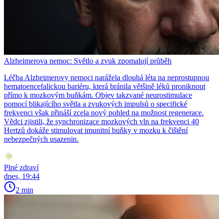
Alzheimerova nemoc: Světlo a zvuk zpomalují průběh
Léčba Alzheimerovy nemoci narážela dlouhá léta na neprostupnou
hematoencefalickou bariéru, která bránila většině léků proniknout
přímo k mozkovým buňkám. Objev takzvané neurostimulace
pomocí blikajícího světla a zvukových impulsů o specifické
frekvenci však přináší zcela nový pohled na možnost regenerace.
Vědci zjistili, že synchronizace mozkových vln na frekvenci 40
Hertzů dokáže stimulovat imunitní buňky v mozku k čištění
nebezpečných usazenin.
Plné zdraví
dnes, 19:44
2 min