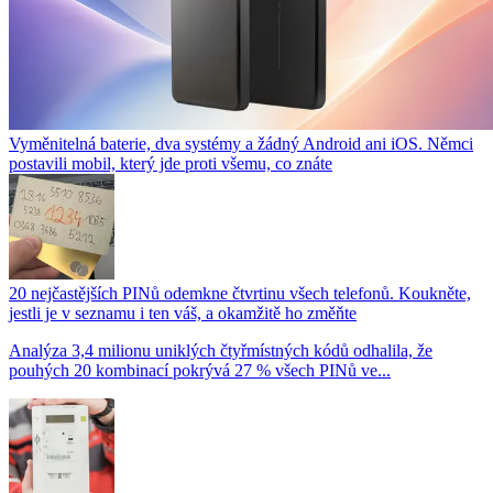
Vyměnitelná baterie, dva systémy a žádný Android ani iOS. Němci
postavili mobil, který jde proti všemu, co znáte
20 nejčastějších PINů odemkne čtvrtinu všech telefonů. Koukněte,
jestli je v seznamu i ten váš, a okamžitě ho změňte
Analýza 3,4 milionu uniklých čtyřmístných kódů odhalila, že
pouhých 20 kombinací pokrývá 27 % všech PINů ve...