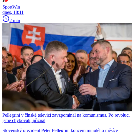
SportWin
dnes, 18:11
2 min
Pellegrini v čínské televizi zavzpomínal na komunismus. Po revoluci
jsme chybovali, přiznal
Slovenský prezident Peter Pellegrini koncem minulého měsíce