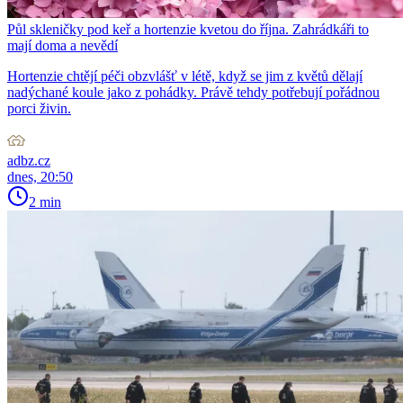
Půl skleničky pod keř a hortenzie kvetou do října. Zahrádkáři to
mají doma a nevědí
Hortenzie chtějí péči obzvlášť v létě, když se jim z květů dělají
nadýchané koule jako z pohádky. Právě tehdy potřebují pořádnou
porci živin.
adbz.cz
dnes, 20:50
2 min