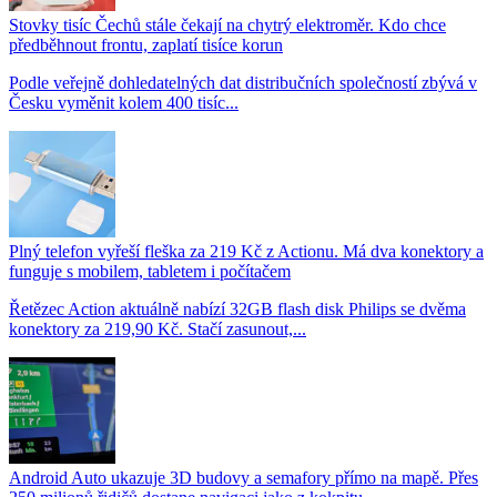
Stovky tisíc Čechů stále čekají na chytrý elektroměr. Kdo chce
předběhnout frontu, zaplatí tisíce korun
Podle veřejně dohledatelných dat distribučních společností zbývá v
Česku vyměnit kolem 400 tisíc...
Plný telefon vyřeší fleška za 219 Kč z Actionu. Má dva konektory a
funguje s mobilem, tabletem i počítačem
Řetězec Action aktuálně nabízí 32GB flash disk Philips se dvěma
konektory za 219,90 Kč. Stačí zasunout,...
Android Auto ukazuje 3D budovy a semafory přímo na mapě. Přes