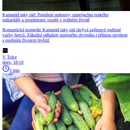
Kamarád taky rád: Porušení smlouvy, superjachta ruského
miliardáře a propletenec osudů v reálném životě
Romantická komedie Kamarád taky rád skrývá zajímavé rodinné
vazby herců. Zákulisí odhaluje utajeného dvojníka i přímou spojitost
s osobním životem hvězd.
V Telce
dnes, 18:10
3 min