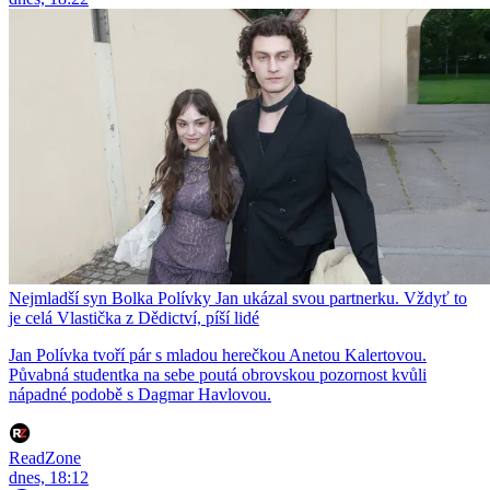
Nejmladší syn Bolka Polívky Jan ukázal svou partnerku. Vždyť to
je celá Vlastička z Dědictví, píší lidé
Jan Polívka tvoří pár s mladou herečkou Anetou Kalertovou.
Půvabná studentka na sebe poutá obrovskou pozornost kvůli
nápadné podobě s Dagmar Havlovou.
ReadZone
dnes, 18:12