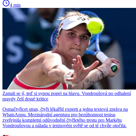
4 min
Zastali se jí, teď si sypou popel na hlavu. Vondroušová po odhalení
pravdy čelí drsné kritice
Osmačtyřicet stran, čtyři lékařští experti a jedna textová zpráva na
WhatsAppu. Mezinárodní agentura pro bezúhonnost tenisu
zveřejnila kompletní odůvodnění čtyřletého trestu pro Markétu
Vondroušovou a nálada v tenisovém světě se od té chvíle otočila.