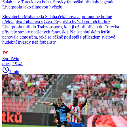
Salah je v Turecku za boha. Stovky fanoušků přivítaly legendu
Liverpoolu jako filmovou hvězdu
Slovutného Mohameda Salaha čeká nová a pro mnohé hodně
překvapivá fotbalová výzva. Egyptská hvězda po odchodu z
Liverpoolu míří do Trabzonsporu, kde ji už při příletu do Turecka
přivítaly stovky nadšených fanoušků. Na istanbulském letišti
panovala atmosféra, jaká se běžně pojí spíš s příjezdem světové
hudební hvězdy než fotbalisty.
SportWin
dnes, 19:41
1 min