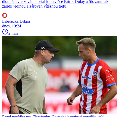
dlouhém vhazování dostal k hlavičce Patrik Dulay a Slovanu tak
zařídil jedinou a zároveň vítěznou trefu.
Liberecká Drbna
dnes, 19:24
2 min
První porážka pro Zbrojovku. Povedený rozjezd nováčka uťal