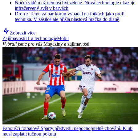
Noční vidění už nemusí být zelené. Nová technologie ukazuje
infračervený svět v barvách
Dron z Temu za pár korun vypadal na fotkách jako profi
technika. V zásilce ale přišla plastová hračka do dlaně
Zobrazit více
Zajímavosti
IT a technologie
Mobil
Vybrali jsme pro vás
Magazíny a zajímavosti
Fanoušci fotbalové Sparty předvedli nepochopitelné chování. Klub
musí zaplatit tučnou pokutu