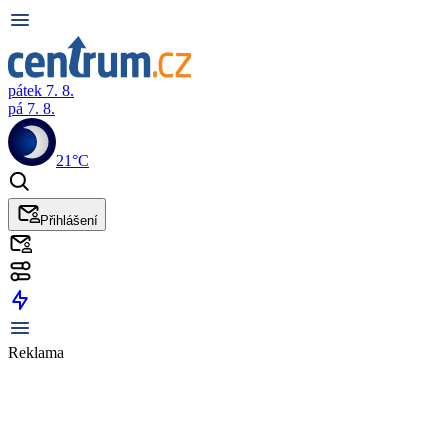
pátek 7. 8.
pá 7. 8.
21°C
Přihlášení
Reklama