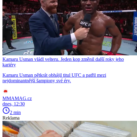
Kamaru Usman vládl velteru. Jeden kop změnil další roky jeho
kariéry
Kamaru Usman pětkrát obhájil titul UFC a patřil mezi
nejdominantnější šampiony své éry.
MMAMAG.cz
dnes, 12:30
2 min
Reklama