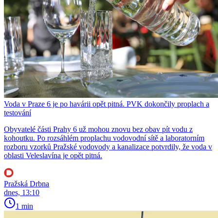
Voda v Praze 6 je po havárii opět pitná. PVK dokončily proplach a
testování
Obyvatelé části Prahy 6 už mohou znovu bez obav pít vodu z
kohoutku. Po rozsáhlém proplachu vodovodní sítě a laboratorním
rozboru vzorků Pražské vodovody a kanalizace potvrdily, že voda v
oblasti Veleslavína je opět pitná.
Pražská Drbna
dnes, 13:10
1 min