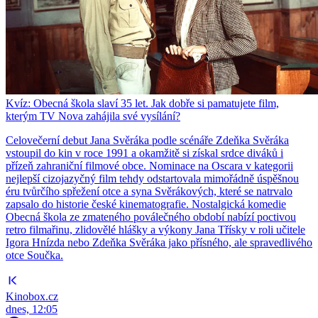
Kvíz: Obecná škola slaví 35 let. Jak dobře si pamatujete film,
kterým TV Nova zahájila své vysílání?
Celovečerní debut Jana Svěráka podle scénáře Zdeňka Svěráka
vstoupil do kin v roce 1991 a okamžitě si získal srdce diváků i
přízeň zahraniční filmové obce. Nominace na Oscara v kategorii
nejlepší cizojazyčný film tehdy odstartovala mimořádně úspěšnou
éru tvůrčího spřežení otce a syna Svěrákových, které se natrvalo
zapsalo do historie české kinematografie. Nostalgická komedie
Obecná škola ze zmateného poválečného období nabízí poctivou
retro filmařinu, zlidovělé hlášky a výkony Jana Třísky v roli učitele
Igora Hnízda nebo Zdeňka Svěráka jako přísného, ale spravedlivého
otce Součka.
Kinobox.cz
dnes, 12:05