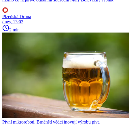
Plzeňská Drbna
dnes, 13:02
2 min
Pivní mikroroboti. Brněnští vědci inovují výrobu piva