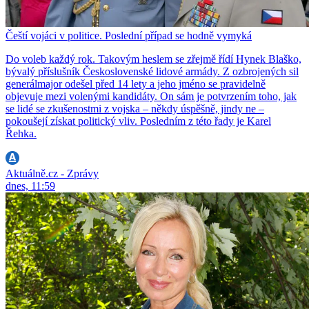
Čeští vojáci v politice. Poslední případ se hodně vymyká
Do voleb každý rok. Takovým heslem se zřejmě řídí Hynek Blaško,
bývalý příslušník Československé lidové armády. Z ozbrojených sil
generálmajor odešel před 14 lety a jeho jméno se pravidelně
objevuje mezi volenými kandidáty. On sám je potvrzením toho, jak
se lidé se zkušenostmi z vojska – někdy úspěšně, jindy ne –
pokoušejí získat politický vliv. Posledním z této řady je Karel
Řehka.
Aktuálně.cz - Zprávy
dnes, 11:59