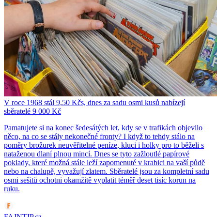
V roce 1968 stál 9,50 Kčs, dnes za sadu osmi kusů nabízejí
sběratelé 9 000 Kč
Pamatujete si na konec šedesátých let, kdy se v trafikách objevilo
něco, na co se stály nekonečné fronty? I když to tehdy stálo na
poměry brožurek neuvěřitelné peníze, kluci i holky pro to běželi s
nataženou dlaní plnou mincí. Dnes se tyto zažloutlé papírové
poklady, které možná stále leží zapomenuté v krabici na vaší půdě
nebo na chalupě, vyvažují zlatem. Sběratelé jsou za kompletní sadu
osmi sešitů ochotni okamžitě vyplatit téměř deset tisíc korun na
ruku.
FAJNTIP.cz