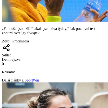
„Fanoušci jsou zlí! Plakala jsem dva týdny.“ Jak pozitivní test
zboural svět Igy Świątek
Zdroj
:
Profimedia
Sdílet
Denní
výzva
0
Reklama
Další články z
SportWin