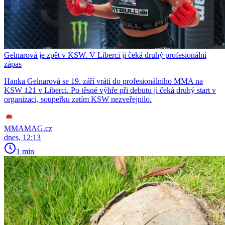
Gelnarová je zpět v KSW. V Liberci ji čeká druhý profesionální
zápas
Hanka Gelnarová se 19. září vrátí do profesionálního MMA na
KSW 121 v Liberci. Po těsné výhře při debutu ji čeká druhý start v
organizaci, soupeřku zatím KSW nezveřejnilo.
MMAMAG.cz
dnes, 12:13
1 min