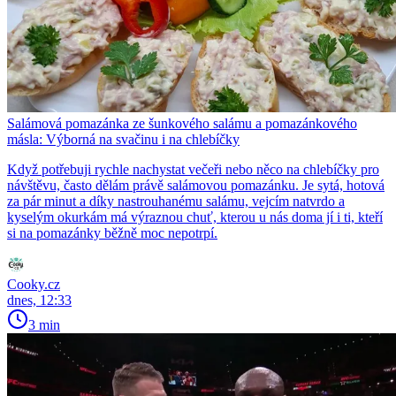
Salámová pomazánka ze šunkového salámu a pomazánkového
másla: Výborná na svačinu i na chlebíčky
Když potřebuji rychle nachystat večeři nebo něco na chlebíčky pro
návštěvu, často dělám právě salámovou pomazánku. Je sytá, hotová
za pár minut a díky nastrouhanému salámu, vejcím natvrdo a
kyselým okurkám má výraznou chuť, kterou u nás doma jí i ti, kteří
si na pomazánky běžně moc nepotrpí.
Cooky.cz
dnes, 12:33
3 min