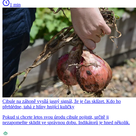
1 min
Cibule na záhoně vysílá jasný signál, že je čas sklízet. Kdo ho
přehlédne, tahá z hlíny hnijící kuličky
Pokud si chcete letos svou úrodu cibule pojistit, určitě ji
nezapomeňte sklidit ve správnou dobu. Indikátorů je hned několik.