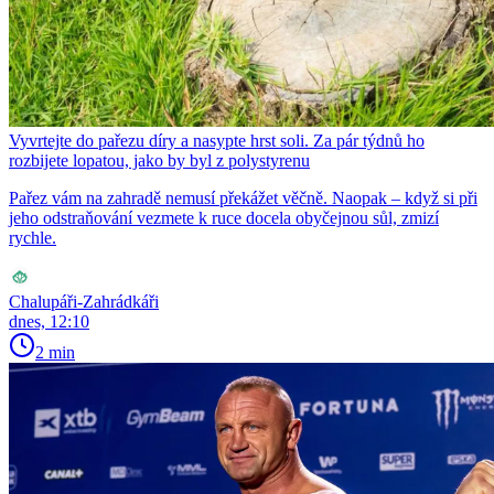
Vyvrtejte do pařezu díry a nasypte hrst soli. Za pár týdnů ho
rozbijete lopatou, jako by byl z polystyrenu
Pařez vám na zahradě nemusí překážet věčně. Naopak – když si při
jeho odstraňování vezmete k ruce docela obyčejnou sůl, zmizí
rychle.
Chalupáři-Zahrádkáři
dnes, 12:10
2 min