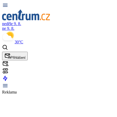
neděle 9. 8.
ne 9. 8.
30°C
Přihlášení
Reklama