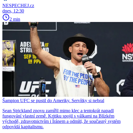
NESPECHEJ.cz
dnes, 12:30
2 min
Šampion UFC se pustil do Ameriky. Servítky si nebral
Sean Strickland znovu zamířil mimo klec a tentokrát napadl
fungování vlastní země. Kritiku spojil s válkami na Blízkém
východě, zdravotnictvím i Íránem a odmítl, že současný systém
odpovídá kapitalismu.