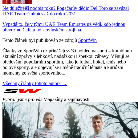
Nejdůležitější podpis roku? Pogačarův dědic Del Toro se zavázal
UAE Team Emirates až do roku 2031
Vypadá to, že v týmu UAE Team Emirates už vědí, kdo jednou
převezme štafetu po slovinském stroji na...
Tento článek byl publikován ze zdrojů
SportWin
Články ze SportWin.cz přinášejí svěží pohled na sport – kombinují
aktuální zprávy s lehkostí, nadsázkou i špetkou zábavy. Věnují se
především populárním sportům, jako je fotbal, hokej, tenis nebo
bojové sporty, ale objevují se i méně tradiční témata a kuriózní
momenty ze světa sportovního...
Všechny články tohoto autora →
Vybrali jsme pro vás
Magazíny a zajímavosti