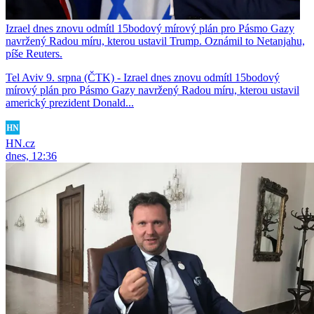
Izrael dnes znovu odmítl 15bodový mírový plán pro Pásmo Gazy
navržený Radou míru, kterou ustavil Trump. Oznámil to Netanjahu,
píše Reuters.
Tel Aviv 9. srpna (ČTK) - Izrael dnes znovu odmítl 15bodový
mírový plán pro Pásmo Gazy navržený Radou míru, kterou ustavil
americký prezident Donald...
HN.cz
dnes, 12:36