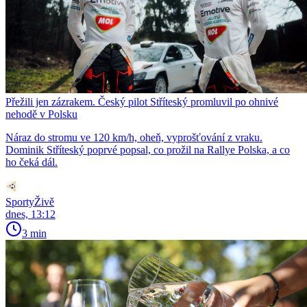
Přežili jen zázrakem. Český pilot Stříteský promluvil po ohnivé
nehodě v Polsku
Náraz do stromu ve 120 km/h, oheň, vyprošťování z vraku.
Dominik Stříteský poprvé popsal, co prožil na Rallye Polska, a co
ho čeká dál.
SportyŽivě
dnes, 13:12
3 min