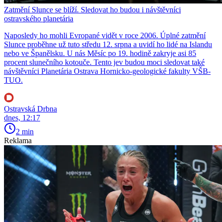
Zatmění Slunce se blíží. Sledovat ho budou i návštěvníci
ostravského planetária
Naposledy ho mohli Evropané vidět v roce 2006. Úplné zatmění
Slunce proběhne už tuto středu 12. srpna a uvidí ho lidé na Islandu
nebo ve Španělsku. U nás Měsíc po 19. hodině zakryje asi 85
procent slunečního kotouče. Tento jev budou moci sledovat také
návštěvníci Planetária Ostrava Hornicko-geologické fakulty VŠB-
TUO.
Ostravská Drbna
dnes, 12:17
2 min
Reklama