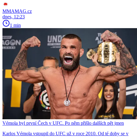
MMAMAG.cz
dnes, 12:23
1 min
Vémola byl první Čech v UFC. Po něm přišlo dalších pět jmen
Karlos Vémola vstoupil do UFC už v roce 2010. Od té doby se v