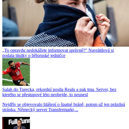
„To opravdu nedokážete informovat správně?" Navrátilová si
podala titulky o běloruské jedničce
Salah do Turecka, rekordní posila Realu a pak tma. Server, bez
kterého se přestupové léto neobejde, to neunesl
Nejdřív se objevovalo hlášení o špatné bráně, potom už jen prázdná
stránka. Německý server Transfermarkt,...