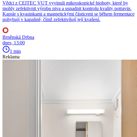
Vědci z CEITEC VUT vyvinuli mikroskopické bioboty, které by
mohly zefektivnit výrobu piva a usnadnit kontrolu kvality potravin.
Kapsle s kvasinkami a magnetickými částicemi se během fermentace
pohybují v kapalině, čímž zefektivňují její kvašení.
Brněnská Drbna
dnes, 13:00
1 min
Reklama