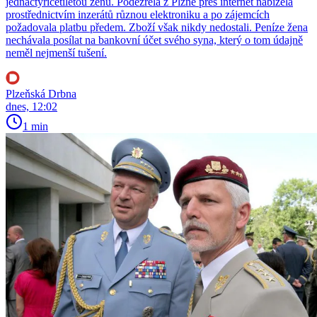
jednačtyřicetiletou ženu. Podezřelá z Plzně přes internet nabízela
prostřednictvím inzerátů různou elektroniku a po zájemcích
požadovala platbu předem. Zboží však nikdy nedostali. Peníze žena
nechávala posílat na bankovní účet svého syna, který o tom údajně
neměl nejmenší tušení.
Plzeňská Drbna
dnes, 12:02
1 min