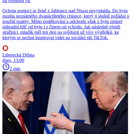
na svědomí víc
Ochota pomoci se ženě z Jablonce nad Nisou nevyplatila. Do bytu
pustila neznámého dvanáctiletého chlapce, který ji slušně požádal o
použití toalety. Místo poděkování a odchodu však z bytu zmizel
náhradní klíč od bytu i s čipem od vchodu. Jak následně zjistili
strážníci, mladík měl ten den na svědomí už více výstřelků, ke
kterým se nechal inspirovat videi na sociální síti TikTok.
Liberecká Drbna
dnes, 13:00
2 min