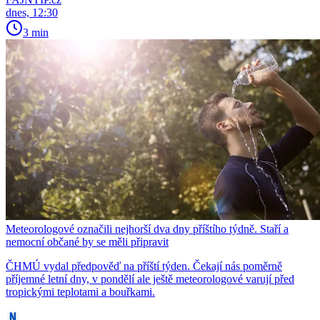
dnes, 12:30
3 min
Meteorologové označili nejhorší dva dny příštího týdně. Staří a
nemocní občané by se měli připravit
ČHMÚ vydal předpověď na příští týden. Čekají nás poměrně
příjemné letní dny, v pondělí ale ještě meteorologové varují před
tropickými teplotami a bouřkami.