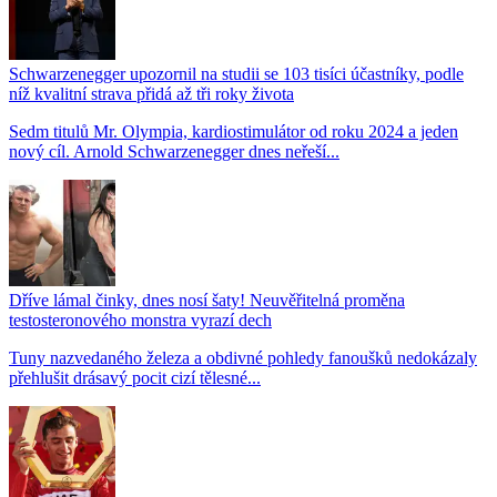
Schwarzenegger upozornil na studii se 103 tisíci účastníky, podle
níž kvalitní strava přidá až tři roky života
Sedm titulů Mr. Olympia, kardiostimulátor od roku 2024 a jeden
nový cíl. Arnold Schwarzenegger dnes neřeší...
Dříve lámal činky, dnes nosí šaty! Neuvěřitelná proměna
testosteronového monstra vyrazí dech
Tuny nazvedaného železa a obdivné pohledy fanoušků nedokázaly
přehlušit drásavý pocit cizí tělesné...