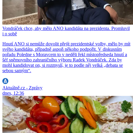
Vondráček chce, aby mělo ANO kandidáta na prezidenta. Promluvil
i o sobě
Hnutí ANO si nemůže dovolit přejít prezidentské volby, mělo by mít
svého kandidáta, případně aspoň někoho podpořit. V diskusním
pořadu Poledne s Moravcem to v neděli řekl místopředseda hnutí a
šéf sněmovního zahraničního výboru Radek Vondráček. Zda by
mohl kandidovat on, si rozmyslí, je to podle něj velká „debata se
sebou samým“.
Aktuálně.cz - Zprávy
dnes, 12:36