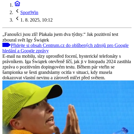
SportWin
1. 8. 2025, 10:12
„Fanoušci jsou zlí! Plakala jsem dva týdny.“ Jak pozitivní test
zboural svět Igy Świątek
Přidejte si obsah Centrum.cz do oblíbených zdrojů pro Google
hledání a Google zprávy
E-mail na mobilu, slzy uprostřed focení, hysterické telefonáty s
právníkem. Iga Świątek otevřeně líčí, jak ji v listopadu 2024 zastihla
zpráva o pozitivním dopingovém testu. Během pár vteřin se
šampionka se šesti grandslamy ocitla v situaci, kdy musela
dokazovat vlastní nevinu a zároveň mlčet před světem.