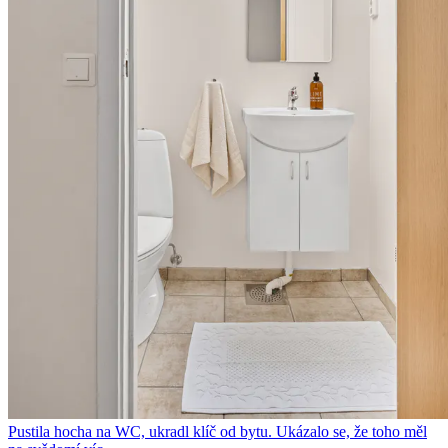
Pustila hocha na WC, ukradl klíč od bytu. Ukázalo se, že toho měl