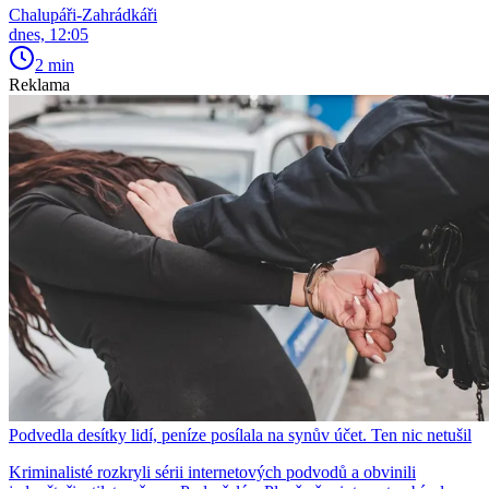
Chalupáři-Zahrádkáři
dnes, 12:05
2 min
Reklama
Podvedla desítky lidí, peníze posílala na synův účet. Ten nic netušil
Kriminalisté rozkryli sérii internetových podvodů a obvinili