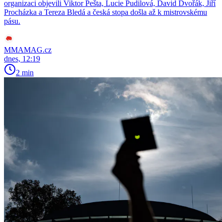
organizaci objevili Viktor Pešta, Lucie Pudilová, David Dvořák, Jiří
Procházka a Tereza Bledá a česká stopa došla až k mistrovskému
pásu.
MMAMAG.cz
dnes, 12:19
2 min