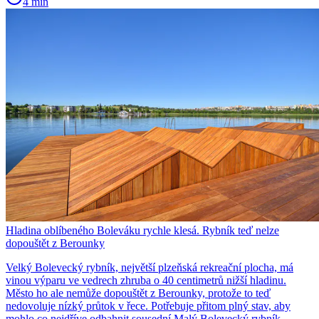
4 min
Hladina oblíbeného Boleváku rychle klesá. Rybník teď nelze
dopouštět z Berounky
Velký Bolevecký rybník, největší plzeňská rekreační plocha, má
vinou výparu ve vedrech zhruba o 40 centimetrů nižší hladinu.
Město ho ale nemůže dopouštět z Berounky, protože to teď
nedovoluje nízký průtok v řece. Potřebuje přitom plný stav, aby
mohlo co nejdříve odbahnit sousední Malý Bolevecký rybník.