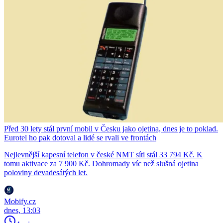
Před 30 lety stál první mobil v Česku jako ojetina, dnes je to poklad.
Eurotel ho pak dotoval a lidé se rvali ve frontách
Nejlevnější kapesní telefon v české NMT síti stál 33 794 Kč. K
tomu aktivace za 7 900 Kč. Dohromady víc než slušná ojetina
poloviny devadesátých let.
Mobify.cz
dnes, 13:03