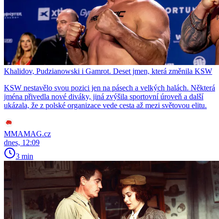
Khalidov, Pudzianowski i Gamrot. Deset jmen, která změnila KSW
KSW nestavělo svou pozici jen na pásech a velkých halách. Některá
jména přivedla nové diváky, jiná zvýšila sportovní úroveň a další
ukázala, že z polské organizace vede cesta až mezi světovou elitu.
MMAMAG.cz
dnes, 12:09
3 min