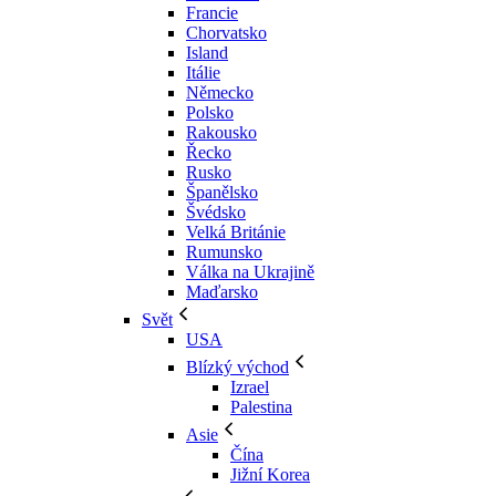
Francie
Chorvatsko
Island
Itálie
Německo
Polsko
Rakousko
Řecko
Rusko
Španělsko
Švédsko
Velká Británie
Rumunsko
Válka na Ukrajině
Maďarsko
Svět
USA
Blízký východ
Izrael
Palestina
Asie
Čína
Jižní Korea