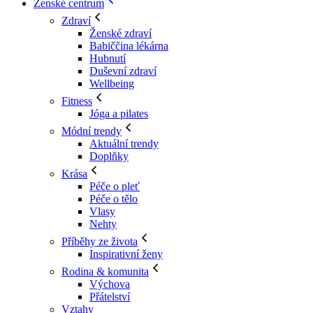
Ženské centrum
Zdraví
Ženské zdraví
Babiččina lékárna
Hubnutí
Duševní zdraví
Wellbeing
Fitness
Jóga a pilates
Módní trendy
Aktuální trendy
Doplňky
Krása
Péče o pleť
Péče o tělo
Vlasy
Nehty
Příběhy ze života
Inspirativní ženy
Rodina & komunita
Výchova
Přátelství
Vztahy