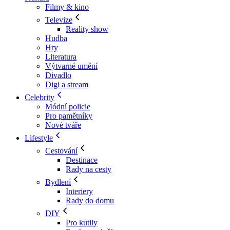
Filmy & kino
Televize
Reality show
Hudba
Hry
Literatura
Výtvarné umění
Divadlo
Digi a stream
Celebrity
Módní policie
Pro pamětníky
Nové tváře
Lifestyle
Cestování
Destinace
Rady na cesty
Bydlení
Interiery
Rady do domu
DIY
Pro kutily