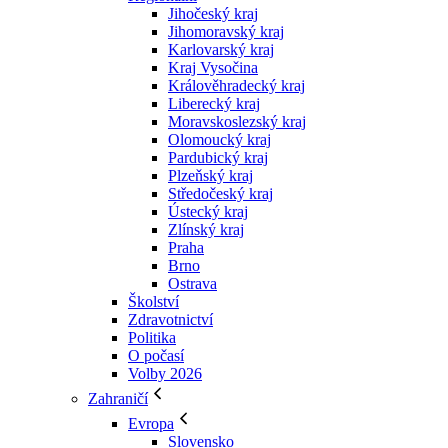
Jihočeský kraj
Jihomoravský kraj
Karlovarský kraj
Kraj Vysočina
Králověhradecký kraj
Liberecký kraj
Moravskoslezský kraj
Olomoucký kraj
Pardubický kraj
Plzeňský kraj
Středočeský kraj
Ústecký kraj
Zlínský kraj
Praha
Brno
Ostrava
Školství
Zdravotnictví
Politika
O počasí
Volby 2026
Zahraničí
Evropa
Slovensko