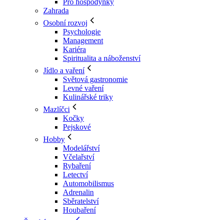
Pro hospodyňky
Zahrada
Osobní rozvoj
Psychologie
Management
Kariéra
Spiritualita a náboženství
Jídlo a vaření
Světová gastronomie
Levné vaření
Kulinářské triky
Mazlíčci
Kočky
Pejskové
Hobby
Modelářství
Včelařství
Rybaření
Letectví
Automobilismus
Adrenalin
Sběratelství
Houbaření