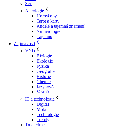
Sex
Astrologie
Horoskopy
Tarot a karty
Andělé a tajemná znamení
Numerologie
Tajemno
Zajímavosti
Věda
Biologie
Ekologie
Fyzika
Geografie
Historie
Chemie
Jazykověda
Vesmír
IT a technologie
Digital
Mobil
Technologie
Trendy
True crime