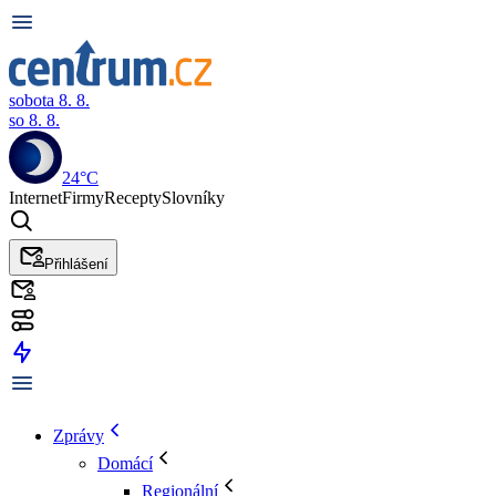
sobota 8. 8.
so 8. 8.
24°C
Internet
Firmy
Recepty
Slovníky
Přihlášení
Zprávy
Domácí
Regionální