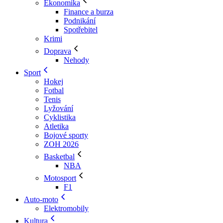
Ekonomika
Finance a burza
Podnikání
Spotřebitel
Krimi
Doprava
Nehody
Sport
Hokej
Fotbal
Tenis
Lyžování
Cyklistika
Atletika
Bojové sporty
ZOH 2026
Basketbal
NBA
Motosport
F1
Auto-moto
Elektromobily
Kultura