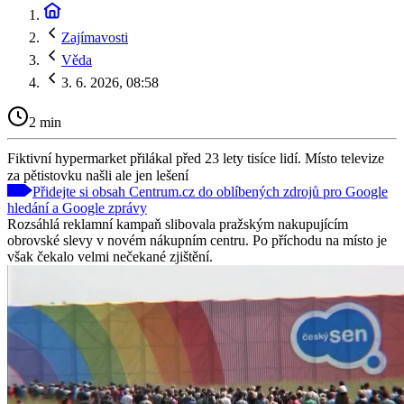
Zajímavosti
Věda
3. 6. 2026, 08:58
2 min
Fiktivní hypermarket přilákal před 23 lety tisíce lidí. Místo televize
za pětistovku našli ale jen lešení
Přidejte si obsah Centrum.cz do oblíbených zdrojů pro Google
hledání a Google zprávy
Rozsáhlá reklamní kampaň slibovala pražským nakupujícím
obrovské slevy v novém nákupním centru. Po příchodu na místo je
však čekalo velmi nečekané zjištění.