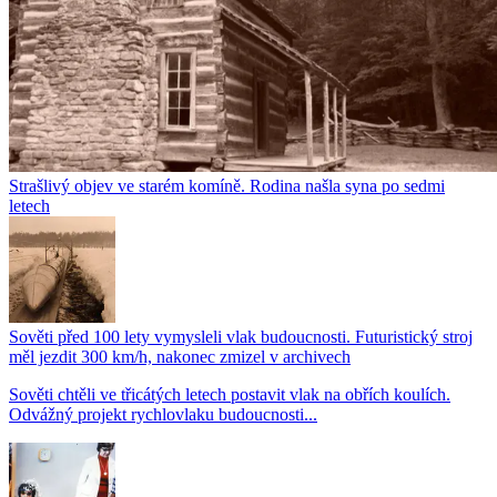
Strašlivý objev ve starém komíně. Rodina našla syna po sedmi
letech
Sověti před 100 lety vymysleli vlak budoucnosti. Futuristický stroj
měl jezdit 300 km/h, nakonec zmizel v archivech
Sověti chtěli ve třicátých letech postavit vlak na obřích koulích.
Odvážný projekt rychlovlaku budoucnosti...