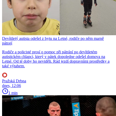
Devítiletý autista odešel z bytu na Letné, rodiče po něm marně
pátrají
Rodiče a policisté prosí o pomoc při pátrání po devítiletém
autistickém chlapci, který v pátek dopoledne odešel domova na
Letné. Od té doby ho neviděli. Rád jezdí dopravními prostředky a
také výtahem.
Pražská Drbna
dnes, 12:06
1 min