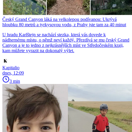
Český Grand Canyon láká na velkolepou podívanou: Ukrývá
hloubku 80 metrů a tyrkysovou vodu, z Prahy jste tam za 40 minut
U hradu Karlštejn se nachází stezka, která vás dovede k
nádhernému místu, o němž neví každý. Přezdívá se mu český Grand
Canyon a je to jedno z nejkrásnějších míst ve Středočeském kraji,
kam můžete vyrazit na dokonalý výlet.
Kapitalio
dnes, 12:09
3 min