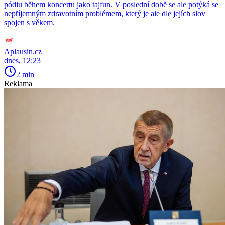
pódiu během koncertu jako tajfun. V poslední době se ale potýká se
nepříjemným zdravotním problémem, který je ale dle jejích slov
spojen s věkem.
Aplausin.cz
dnes, 12:23
2 min
Reklama