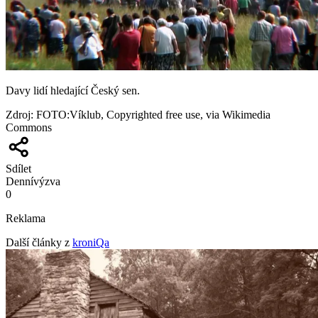
Davy lidí hledající Český sen.
Zdroj
:
FOTO:Víklub, Copyrighted free use, via Wikimedia
Commons
Sdílet
Denní
výzva
0
Reklama
Další články z
kroniQa