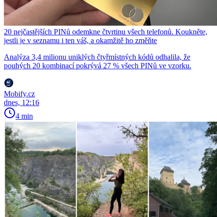
20 nejčastějších PINů odemkne čtvrtinu všech telefonů. Koukněte,
jestli je v seznamu i ten váš, a okamžitě ho změňte
Analýza 3,4 milionu uniklých čtyřmístných kódů odhalila, že
pouhých 20 kombinací pokrývá 27 % všech PINů ve vzorku.
Mobify.cz
dnes, 12:16
4 min