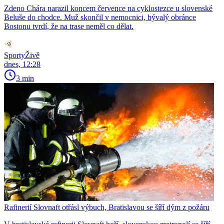
Zdeno Chára narazil koncem července na cyklostezce u slovenské
Beluše do chodce. Muž skončil v nemocnici, bývalý obránce
Bostonu tvrdí, že na trase neměl co dělat.
SportyŽivě
dnes, 12:28
3 min
Rafinerií Slovnaft otřásl výbuch, Bratislavou se šíří dým z požáru