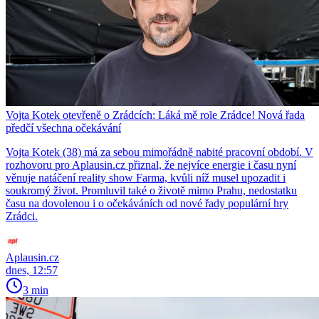
Vojta Kotek otevřeně o Zrádcích: Láká mě role Zrádce! Nová řada
předčí všechna očekávání
Vojta Kotek (38) má za sebou mimořádně nabité pracovní období. V
rozhovoru pro Aplausin.cz přiznal, že nejvíce energie i času nyní
věnuje natáčení reality show Farma, kvůli níž musel upozadit i
soukromý život. Promluvil také o životě mimo Prahu, nedostatku
času na dovolenou i o očekáváních od nové řady populární hry
Zrádci.
Aplausin.cz
dnes, 12:57
3 min