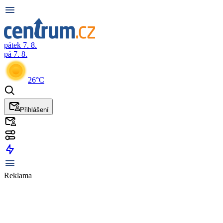
pátek 7. 8.
pá 7. 8.
26°C
Přihlášení
Reklama