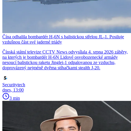
Čína odhalila bombardér H-6N s balistickou střelou JL-1. Posiluje
vzdušnou část své jaderné triády
Čínská státní televize CCTV News odvysílala 4. srpna 2026 záběry,
na kterých je bombardér H-6N Lidové osvobozenecké armády
nesoucí balistickou raketu Jinglei-1 odpalovanou ze vzduchu,
doprovázený nejméně dvěma stíhačkami stealth J-20.
Securitytech
dnes, 13:00
3 min