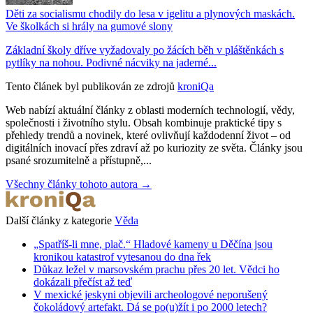
Děti za socialismu chodily do lesa v igelitu a plynových maskách.
Ve školkách si hrály na gumové slony
Základní školy dříve vyžadovaly po žácích běh v pláštěnkách s
pytlíky na nohou. Podivné nácviky na jaderné...
Tento článek byl publikován ze zdrojů
kroniQa
Web nabízí aktuální články z oblasti moderních technologií, vědy,
společnosti i životního stylu. Obsah kombinuje praktické tipy s
přehledy trendů a novinek, které ovlivňují každodenní život – od
digitálních inovací přes zdraví až po kuriozity ze světa. Články jsou
psané srozumitelně a přístupně,...
Všechny články tohoto autora →
Další články z kategorie
Věda
„Spatříš-li mne, plač.“ Hladové kameny u Děčína jsou
kronikou katastrof vytesanou do dna řek
Důkaz ležel v marsovském prachu přes 20 let. Vědci ho
dokázali přečíst až teď
V mexické jeskyni objevili archeologové neporušený
čokoládový artefakt. Dá se po(u)žít i po 2000 letech?