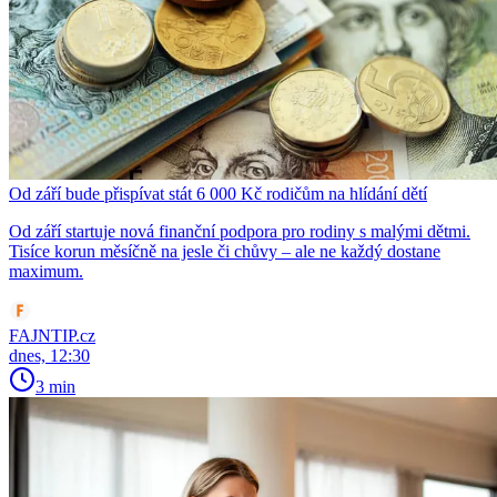
Od září bude přispívat stát 6 000 Kč rodičům na hlídání dětí
Od září startuje nová finanční podpora pro rodiny s malými dětmi.
Tisíce korun měsíčně na jesle či chůvy – ale ne každý dostane
maximum.
FAJNTIP.cz
dnes, 12:30
3 min