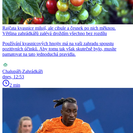
Rajčata kvasnice milují, ale cibule a česnek po nich měknou.
Většina zahrádkářů zalévá droždím všechno bez rozdílu
Používání kvasnicových hnojiv má na vaši zahradu spoustu
pozitivních účinků. Aby tomu tak však skutečně bylo, musíte
pamatovat na tato jednoduchá pravidla.
Chalupáři-Zahrádkáři
dnes, 12:53
2 min