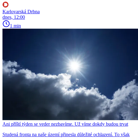
Karlovarská Drbna
dnes, 12:00
1 min
Ani příští týden se veder nezbavíme. Už víme dokdy budou trvat
Studená fronta na naše území přinesla důležité ochlazení. To však