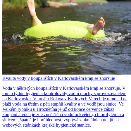
Kvalita vody v koupalištích v Karlovarském kraji se zhoršuje
Voda v některých koupalištích v Karlovarském kraji se zhoršuje. V
tomto týdnu hygienici kontrolovaly vodní plochy s provozovatelem
na Karlovarsku. V areálu Rolava v Karlových Varech je u mola i na
pláži voda na třetím z pěti stupňů kvality a ve vodě jsou sinice. Ve
Velkém rybníku u Hroznětína je už od konce července zákaz
koupání a voda je zde znečištěná vodním květem, chlorofylem-a a
sinicemi, špatná je i průhlednost, vyplývá z aktuálních údajů na
webových stránkách krajské hygienické stanice.