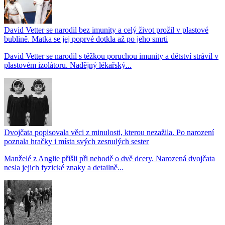
David Vetter se narodil bez imunity a celý život prožil v plastové
bublině. Matka se jej poprvé dotkla až po jeho smrti
David Vetter se narodil s těžkou poruchou imunity a dětství strávil v
plastovém izolátoru. Nadějný lékařský...
Dvojčata popisovala věci z minulosti, kterou nezažila. Po narození
poznala hračky i místa svých zesnulých sester
Manželé z Anglie přišli při nehodě o dvě dcery. Narozená dvojčata
nesla jejich fyzické znaky a detailně...