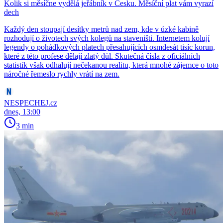
Kolik si měsíčne vydělá jeřábník v Česku. Měsíční plat vám vyrazí
dech
Každý den stoupají desítky metrů nad zem, kde v úzké kabině
rozhodují o životech svých kolegů na staveništi. Internetem kolují
legendy o pohádkových platech přesahujících osmdesát tisíc korun,
které z této profese dělají zlatý důl. Skutečná čísla z oficiálních
statistik však odhalují nečekanou realitu, která mnohé zájemce o toto
náročné řemeslo rychly vrátí na zem.
NESPECHEJ.cz
dnes, 13:00
3 min