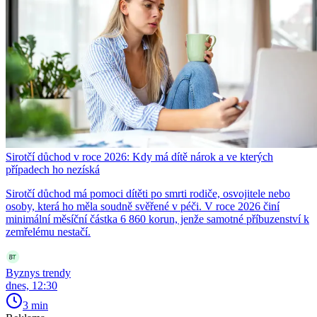
Sirotčí důchod v roce 2026: Kdy má dítě nárok a ve kterých
případech ho nezíská
Sirotčí důchod má pomoci dítěti po smrti rodiče, osvojitele nebo
osoby, která ho měla soudně svěřené v péči. V roce 2026 činí
minimální měsíční částka 6 860 korun, jenže samotné příbuzenství k
zemřelému nestačí.
Byznys trendy
dnes, 12:30
3 min