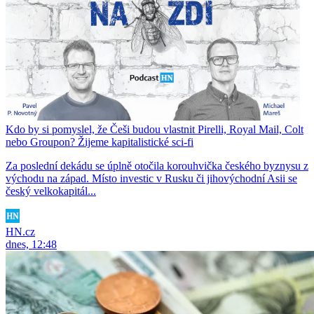
Kdo by si pomyslel, že Češi budou vlastnit Pirelli, Royal Mail, Colt
nebo Groupon? Žijeme kapitalistické sci-fi
Za poslední dekádu se úplně otočila korouhvička českého byznysu z
východu na západ. Místo investic v Rusku či jihovýchodní Asii se
český velkokapitál...
HN.cz
dnes, 12:48