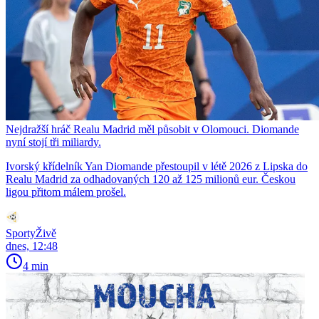
Nejdražší hráč Realu Madrid měl působit v Olomouci. Diomande
nyní stojí tři miliardy.
Ivorský křídelník Yan Diomande přestoupil v létě 2026 z Lipska do
Realu Madrid za odhadovaných 120 až 125 milionů eur. Českou
ligou přitom málem prošel.
SportyŽivě
dnes, 12:48
4 min