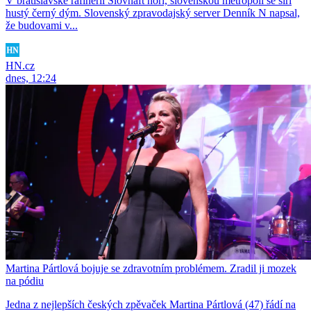
V bratislavské rafinerii Slovnaft hoří, slovenskou metropolí se šíří
hustý černý dým. Slovenský zpravodajský server Denník N napsal,
že budovami v...
HN.cz
dnes, 12:24
Martina Pártlová bojuje se zdravotním problémem. Zradil ji mozek
na pódiu
Jedna z nejlepších českých zpěvaček Martina Pártlová (47) řádí na