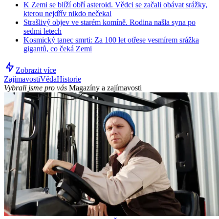
K Zemi se blíží obří asteroid. Vědci se začali obávat srážky,
kterou nejdřív nikdo nečekal
Strašlivý objev ve starém komíně. Rodina našla syna po
sedmi letech
Kosmický tanec smrti: Za 100 let otřese vesmírem srážka
gigantů, co čeká Zemi
Zobrazit více
Zajímavosti
Věda
Historie
Vybrali jsme pro vás
Magazíny a zajímavosti