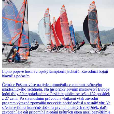
Lipno poprvé hostí evropský šampionát jachtařů. Závodníci bojují
hlavně s počasím
Černá v Pošumaví se na týden proměnila v centrum světového
mládežnického jachtingu. Na historicky prvním mistrovství Evropy
lodní třídy 29er pořádaném v České republice se sešlo 182 posádek
z 27 zemí. Po slavnostním průvodu s vlajkami však závodní
program výrazně zpomalilo nezvykle horké počasí a nestálý vítr. Ve
středu se flotila konečně dočkala prvních platných rozjížděk, další
závodění ale dál připomíná hledání krátkých oken mezi bezvětřím a