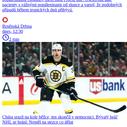
pacienty s vážnými popáleninami od slunce a varují, že podobných
případů během tropických dnů přibývá.
Brněnská Drbna
dnes, 12:30
2 min
Chára srazil na kole běžce, ten skončil v nemocnici. Bývalý hráč
NHL se brání: Neměl na stezce co dělat