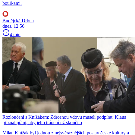
bouřkami.
Budějcká Drbna
dnes, 12:56
4 min
Rozloučení s Knížákem: Zdrcenou vdovu museli podpírat, Klaus
přiznal přání, aby jeho trápení už skončilo
Milan Knížák byl jednou z nejsvéráznějších postav české kultury a