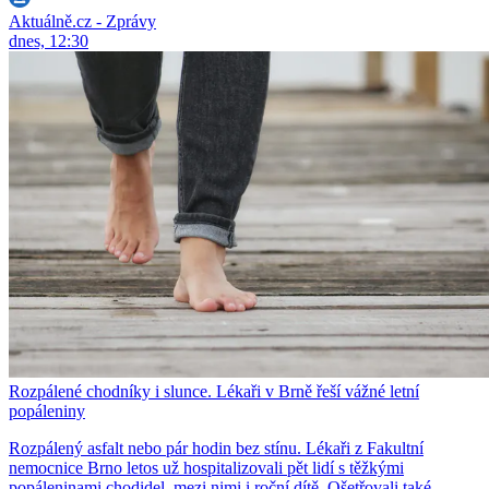
Aktuálně.cz - Zprávy
dnes, 12:30
Rozpálené chodníky i slunce. Lékaři v Brně řeší vážné letní
popáleniny
Rozpálený asfalt nebo pár hodin bez stínu. Lékaři z Fakultní
nemocnice Brno letos už hospitalizovali pět lidí s těžkými
popáleninami chodidel, mezi nimi i roční dítě. Ošetřovali také