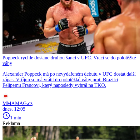
Poppeck rychle dostane druhou šanci v UFC. Vrací se do polotěžké
váhy
Alexander Poppeck má po nevydařeném debutu v UFC dostat další
zápas. V říjnu se má vrátit do polotěžké váhy proti Brazilci
Felipemu Francovi, který naposledy vyhrál na TKO.
MMAMAG.cz
dnes, 12:05
1 min
Reklama