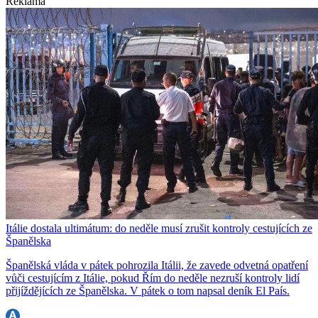
Reklama
Itálie dostala ultimátum: do neděle musí zrušit kontroly cestujících ze
Španělska
Španělská vláda v pátek pohrozila Itálii, že zavede odvetná opatření
vůči cestujícím z Itálie, pokud Řím do neděle nezruší kontroly lidí
přijíždějících ze Španělska. V pátek o tom napsal deník El País.