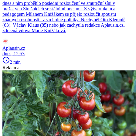
dnes s ním proběhlo poslední rozloučení ve smuteční síni v
pražských Strašnicích se státními poctami. S výtvarníkem a
pedagogem Milanem Knížákem se přijelo rozloučit spoustu
známých osobností i z vrcholné politiky. Nechyběl Oto Klempíř
(63), Václav Klaus (85) nebo jak zachytila redakce Aplausin.cz,
zdrcená vdova Marie Knížáková.
Aplausin.cz
dnes, 12:53
2 min
Reklama