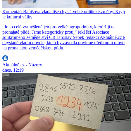
Komentář: Babišova vláda tiše chystá velké politické změny. Kryjí
je kulturní války
„Je to celé vymyšlené jen pro velké agropodniky, které žijí na
pronajaté půdě. Jsme kategoricky proti,“ řekl šéf Asociace
soukromého zemědělství ČR Jaroslav Šebek redakci Aktuálně.cz k
chystané vládní novele, která by zavedla povinné předkupní právo
na pronajatou zemědělskou půdu.
Aktuálně.cz - Názory
dnes, 12:19