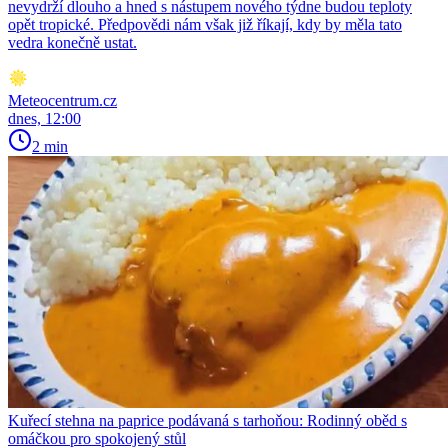
nevydrží dlouho a hned s nástupem nového týdne budou teploty
opět tropické. Předpovědi nám však již říkají, kdy by měla tato
vedra konečně ustat.
Meteocentrum.cz
dnes, 12:00
2 min
Kuřecí stehna na paprice podávaná s tarhoňou: Rodinný oběd s
omáčkou pro spokojený stůl