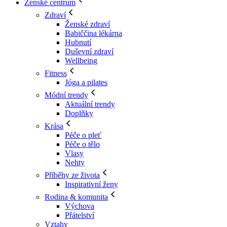
Ženské centrum
Zdraví
Ženské zdraví
Babiččina lékárna
Hubnutí
Duševní zdraví
Wellbeing
Fitness
Jóga a pilates
Módní trendy
Aktuální trendy
Doplňky
Krása
Péče o pleť
Péče o tělo
Vlasy
Nehty
Příběhy ze života
Inspirativní ženy
Rodina & komunita
Výchova
Přátelství
Vztahy