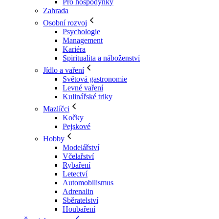
Pro hospodyňky
Zahrada
Osobní rozvoj
Psychologie
Management
Kariéra
Spiritualita a náboženství
Jídlo a vaření
Světová gastronomie
Levné vaření
Kulinářské triky
Mazlíčci
Kočky
Pejskové
Hobby
Modelářství
Včelařství
Rybaření
Letectví
Automobilismus
Adrenalin
Sběratelství
Houbaření