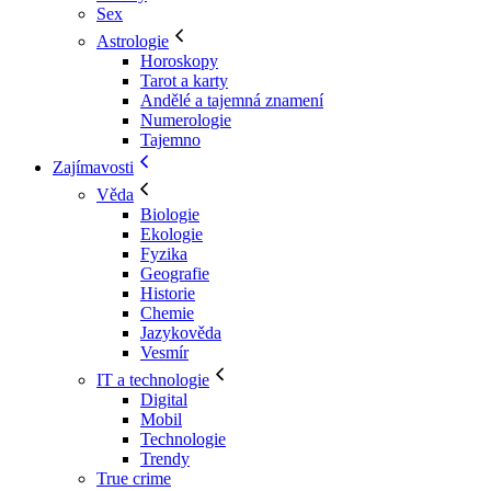
Sex
Astrologie
Horoskopy
Tarot a karty
Andělé a tajemná znamení
Numerologie
Tajemno
Zajímavosti
Věda
Biologie
Ekologie
Fyzika
Geografie
Historie
Chemie
Jazykověda
Vesmír
IT a technologie
Digital
Mobil
Technologie
Trendy
True crime