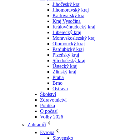
Jihočeský kraj
Jihomoravský kraj
Karlovarský kraj
Kraj Vysočina
Králověhradecký kraj
Liberecký kraj
Moravskoslezský kraj
Olomoucký kraj
Pardubický kraj
Plzeňský kraj
Středočeský kraj
Ústecký kraj
Zlínský kraj
Praha
Brno
Ostrava
Školství
Zdravotnictví
Politika
O počasí
Volby 2026
Zahraničí
Evropa
Slovensko