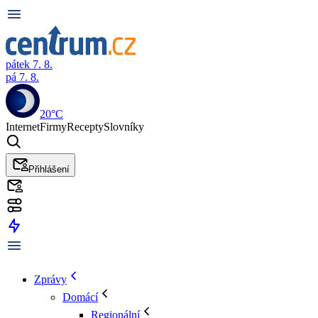
pátek 7. 8.
pá 7. 8.
20°C
Internet
Firmy
Recepty
Slovníky
Přihlášení
Zprávy
Domácí
Regionální