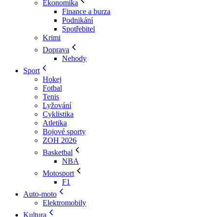
Ekonomika
Finance a burza
Podnikání
Spotřebitel
Krimi
Doprava
Nehody
Sport
Hokej
Fotbal
Tenis
Lyžování
Cyklistika
Atletika
Bojové sporty
ZOH 2026
Basketbal
NBA
Motosport
F1
Auto-moto
Elektromobily
Kultura