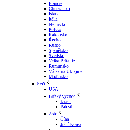
Francie
Chorvatsko
Island
Itálie
Německo
Polsko
Rakousko
Řecko
Rusko
Španělsko
Švédsko
Velká Británie
Rumunsko
Válka na Ukrajině
Maďarsko
Svět
USA
Blízký východ
Izrael
Palestina
Asie
Čína
Jižní Korea