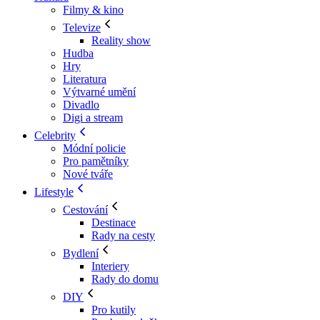
Filmy & kino
Televize
Reality show
Hudba
Hry
Literatura
Výtvarné umění
Divadlo
Digi a stream
Celebrity
Módní policie
Pro pamětníky
Nové tváře
Lifestyle
Cestování
Destinace
Rady na cesty
Bydlení
Interiery
Rady do domu
DIY
Pro kutily