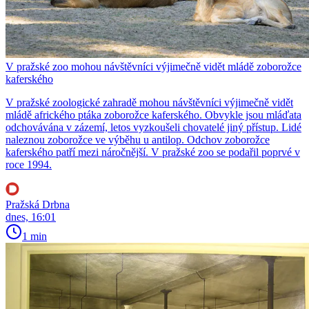
V pražské zoo mohou návštěvníci výjimečně vidět mládě zoborožce
kaferského
V pražské zoologické zahradě mohou návštěvníci výjimečně vidět
mládě afrického ptáka zoborožce kaferského. Obvykle jsou mláďata
odchovávána v zázemí, letos vyzkoušeli chovatelé jiný přístup. Lidé
naleznou zoborožce ve výběhu u antilop. Odchov zoborožce
kaferského patří mezi náročnější. V pražské zoo se podařil poprvé v
roce 1994.
Pražská Drbna
dnes, 16:01
1 min