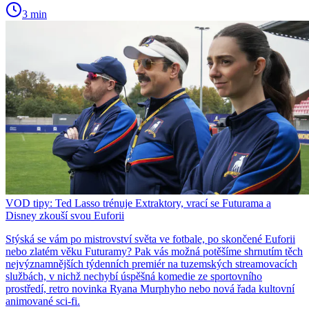
3 min
VOD tipy: Ted Lasso trénuje Extraktory, vrací se Futurama a
Disney zkouší svou Euforii
Stýská se vám po mistrovství světa ve fotbale, po skončené Euforii
nebo zlatém věku Futuramy? Pak vás možná potěšíme shrnutím těch
nejvýznamnějších týdenních premiér na tuzemských streamovacích
službách, v nichž nechybí úspěšná komedie ze sportovního
prostředí, retro novinka Ryana Murphyho nebo nová řada kultovní
animované sci-fi.