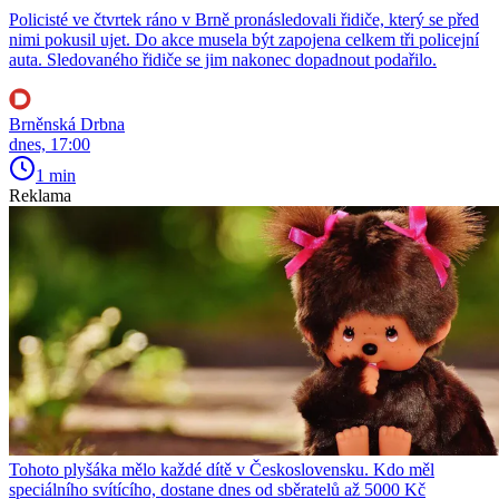
Policisté ve čtvrtek ráno v Brně pronásledovali řidiče, který se před
nimi pokusil ujet. Do akce musela být zapojena celkem tři policejní
auta. Sledovaného řidiče se jim nakonec dopadnout podařilo.
Brněnská Drbna
dnes, 17:00
1 min
Reklama
Tohoto plyšáka mělo každé dítě v Československu. Kdo měl
speciálního svítícího, dostane dnes od sběratelů až 5000 Kč