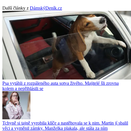
Další články z
DámskýDeník.cz
Psa vytáhli z rozpáleného auta sotva živého. Majitelé šli zrovna
kolem a nepřihlásili se
Tchyně si tajně vyrobila klíče a nastěhovala se k nim. Martin jí sbalil
věci a vyměnil zámky. Manželka plakala, ale stála za ním