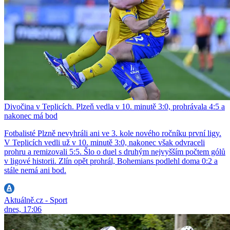
Divočina v Teplicích. Plzeň vedla v 10. minutě 3:0, prohrávala 4:5 a
nakonec má bod
Fotbalisté Plzně nevyhráli ani ve 3. kole nového ročníku první ligy.
V Teplicích vedli už v 10. minutě 3:0, nakonec však odvraceli
prohru a remizovali 5:5. Šlo o duel s druhým nejvyšším počtem gólů
v ligové historii. Zlín opět prohrál, Bohemians podlehl doma 0:2 a
stále nemá ani bod.
Aktuálně.cz - Sport
dnes, 17:06