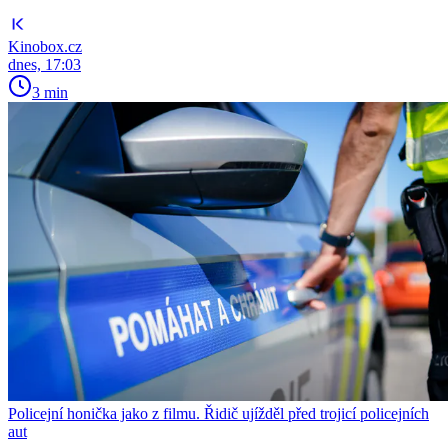
Kinobox.cz
dnes, 17:03
3 min
Policejní honička jako z filmu. Řidič ujížděl před trojicí policejních
aut