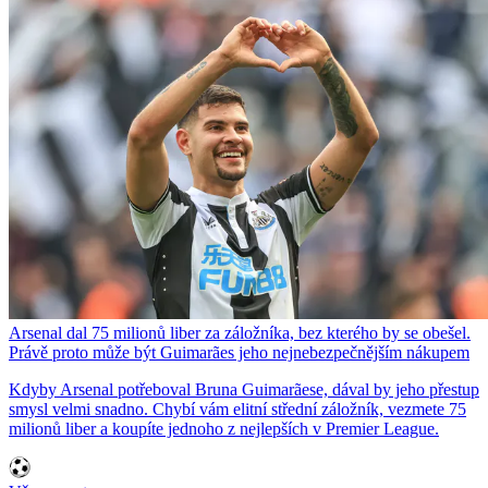
Arsenal dal 75 milionů liber za záložníka, bez kterého by se obešel.
Právě proto může být Guimarães jeho nejnebezpečnějším nákupem
Kdyby Arsenal potřeboval Bruna Guimarãese, dával by jeho přestup
smysl velmi snadno. Chybí vám elitní střední záložník, vezmete 75
milionů liber a koupíte jednoho z nejlepších v Premier League.