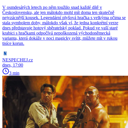
V osmdesátých letech po něm toužilo snad každé dítě v
Československu, ale jen málokdo mohl mít doma ten skutečně
nejvzácnější kousek. Legendární plyšová hračka s velkýma očima se
stala symbolem doby, málokdo však ví, že jedna konkrétní verze
dnes představuje hotový sběratelský poklad. Pokud ve vaší staré
krabici s hračkami odpočívá nepoškozená východoněmecká
varianta, která dokáže v noci magicky svítit, můžete mít v rukou
tisíce korun.
NESPECHEJ.cz
dnes, 17:00
3 min