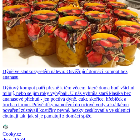
Dýně ve sladkokyselém nálevu: Osvěžující domácí kompot bez
ananasu
Dýňový kompot patří přesně k těm věcem, které doma buď všichni
milují, nebo se jim roky vyhýbali. U nás vyhrála stará klasika bez
ananasové příchuti - jen poctivá dýně, cukr, skořice, hřebíček a
trocha citronu. Právě díky namočení do octové vody a krátkému
povaření zůstávají kostičky pevné, hezky zesklovatí a ve sklenici
chutnají tak, jak si je pamatuji z domácí spíže.
Cooky.cz
dnes, 16:34