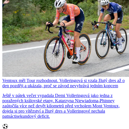
Ventoux měl Tour rozhodnout. Volleringová si vzala žlutý dres až o
den později a ukázala, proč se závod nevyhrává jedním kopcem
Ještě v pátek večer vypadala Demi Volleringová jako jedna z
poražených královské etapy. Katarzyna Niewiadoma-Phinney
zaútočila více než devět kilometrů před vrcholem Mont Ventoux,
dojela si pro vítězství a žlutý dres a Volleringové nechala
patnáctisekundový deficit.