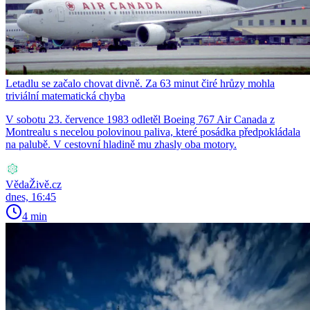
Letadlu se začalo chovat divně. Za 63 minut čiré hrůzy mohla
triviální matematická chyba
V sobotu 23. července 1983 odletěl Boeing 767 Air Canada z
Montrealu s necelou polovinou paliva, které posádka předpokládala
na palubě. V cestovní hladině mu zhasly oba motory.
VědaŽivě.cz
dnes, 16:45
4 min