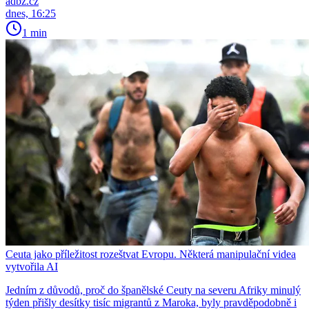
adbz.cz
dnes, 16:25
1 min
Ceuta jako příležitost rozeštvat Evropu. Některá manipulační videa
vytvořila AI
Jedním z důvodů, proč do španělské Ceuty na severu Afriky minulý
týden přišly desítky tisíc migrantů z Maroka, byly pravděpodobně i