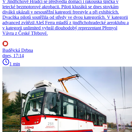
V Jindřichově Hradci se předvedla domácí i rakouská špička v
letecké bezmotorové akrobacii. Piloti kluzáků se dnes stovkám
diváků ukázali v nesoutěžní kategorii freestyle a při exhibicích.
Dvacítka pilotů soutěžila od středy ve dvou kategoriích. V kategorii
advanced zvítězil Aleš Ferra mladší z jindřichohradecké aeroklubu a
v kategorii unlimited vyhrál dlouhodobý reprezentant Přemysl
Vávra z České Třebové.
Budějcká Drbna
dnes, 17:14
1 min