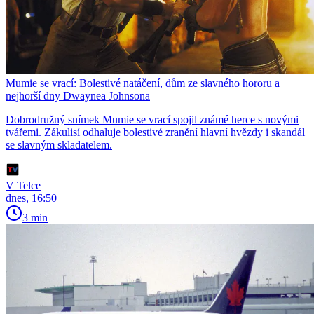
Mumie se vrací: Bolestivé natáčení, dům ze slavného hororu a
nejhorší dny Dwaynea Johnsona
Dobrodružný snímek Mumie se vrací spojil známé herce s novými
tvářemi. Zákulisí odhaluje bolestivé zranění hlavní hvězdy i skandál
se slavným skladatelem.
V Telce
dnes, 16:50
3 min