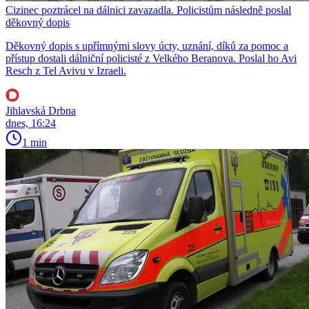
Cizinec poztrácel na dálnici zavazadla. Policistům následně poslal
děkovný dopis
Děkovný dopis s upřímnými slovy úcty, uznání, díků za pomoc a
přístup dostali dálniční policisté z Velkého Beranova. Poslal ho Avi
Resch z Tel Avivu v Izraeli.
Jihlavská Drbna
dnes, 16:24
1 min