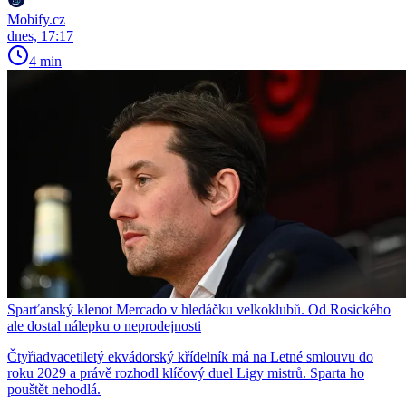
Mobify.cz
dnes, 17:17
4 min
Sparťanský klenot Mercado v hledáčku velkoklubů. Od Rosického
ale dostal nálepku o neprodejnosti
Čtyřiadvacetiletý ekvádorský křídelník má na Letné smlouvu do
roku 2029 a právě rozhodl klíčový duel Ligy mistrů. Sparta ho
pouštět nehodlá.