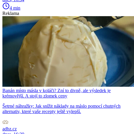
4 min
Reklama
Banán místo másla v koláči? Zní to divně, ale výsledek je
krémovější. A stojí to zlomek ceny
Šetrné náhražky: Jak snížit náklady na máslo pomocí chutných
alternativ, které vaše recepty ještě vylepší.
adbz.cz