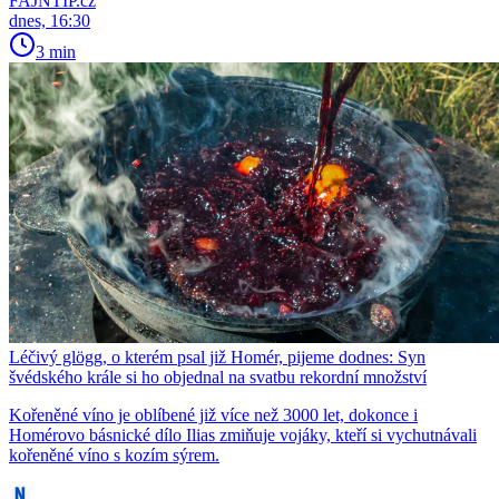
FAJNTIP.cz
dnes, 16:30
3 min
Léčivý glögg, o kterém psal již Homér, pijeme dodnes: Syn
švédského krále si ho objednal na svatbu rekordní množství
Kořeněné víno je oblíbené již více než 3000 let, dokonce i
Homérovo básnické dílo Ilias zmiňuje vojáky, kteří si vychutnávali
kořeněné víno s kozím sýrem.