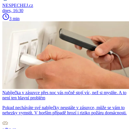
NESPECHEJ.cz
dnes, 16:30
3 min
Nabíječka v zásuvce přes noc vás ročně stojí víc, než si myslíte. A to
není ten hlavní problém
Pokud necháváte své nabíječky neustále v zásuvce, může se vám to
nehezky vymstít. V horším případě hrozí i riziko požáru domácnosti.