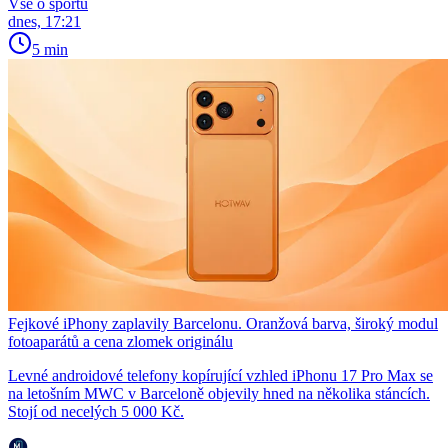
Vše o sportu
dnes, 17:21
5 min
Fejkové iPhony zaplavily Barcelonu. Oranžová barva, široký modul
fotoaparátů a cena zlomek originálu
Levné androidové telefony kopírující vzhled iPhonu 17 Pro Max se
na letošním MWC v Barceloně objevily hned na několika stáncích.
Stojí od necelých 5 000 Kč.