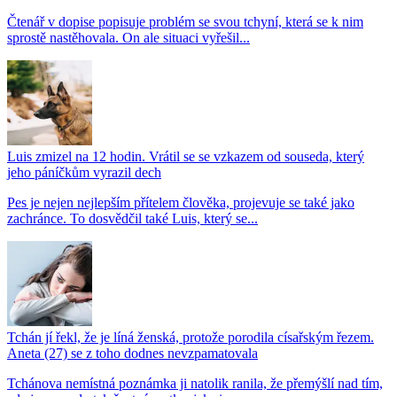
Čtenář v dopise popisuje problém se svou tchyní, která se k nim
sprostě nastěhovala. On ale situaci vyřešil...
Luis zmizel na 12 hodin. Vrátil se se vzkazem od souseda, který
jeho páníčkům vyrazil dech
Pes je nejen nejlepším přítelem člověka, projevuje se také jako
zachránce. To dosvědčil také Luis, který se...
Tchán jí řekl, že je líná ženská, protože porodila císařským řezem.
Aneta (27) se z toho dodnes nevzpamatovala
Tchánova nemístná poznámka ji natolik ranila, že přemýšlí nad tím,