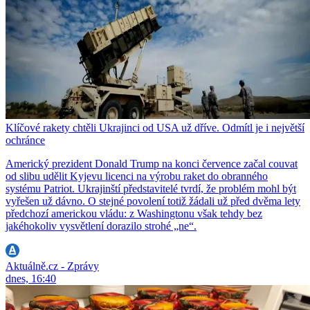
Klíčové rakety chtěli Ukrajinci od USA už dříve. Odmítl je i největší
ochránce
Americký prezident Donald Trump na konci července začal couvat
od slibu udělit Kyjevu licenci na výrobu raket do obranného
systému Patriot. Ukrajinští představitelé tvrdí, že problém mohl být
vyřešen už dávno. O stejné povolení totiž žádali už před dvěma lety
předchozí americkou vládu: z Washingtonu však tehdy bez
jakéhokoliv vysvětlení dorazilo strohé „ne“.
Aktuálně.cz - Zprávy
dnes, 16:40