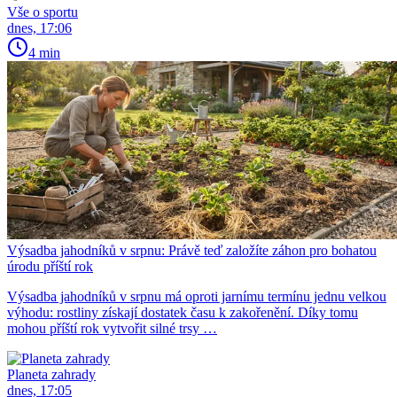
Vše o sportu
dnes, 17:06
4 min
Výsadba jahodníků v srpnu: Právě teď založíte záhon pro bohatou
úrodu příští rok
Výsadba jahodníků v srpnu má oproti jarnímu termínu jednu velkou
výhodu: rostliny získají dostatek času k zakořenění. Díky tomu
mohou příští rok vytvořit silné trsy …
Planeta zahrady
dnes, 17:05