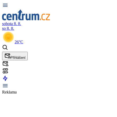
sobota 8. 8.
so 8. 8.
26°C
Přihlášení
Reklama