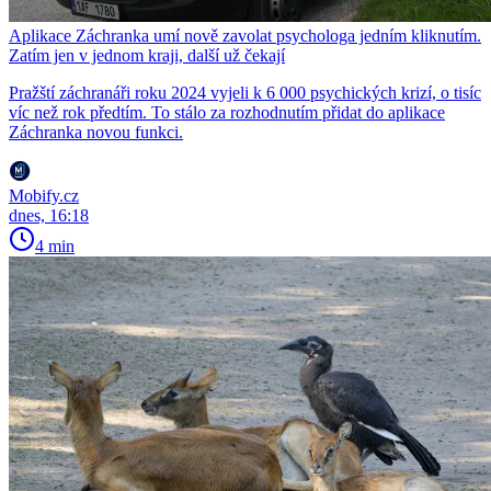
Aplikace Záchranka umí nově zavolat psychologa jedním kliknutím.
Zatím jen v jednom kraji, další už čekají
Pražští záchranáři roku 2024 vyjeli k 6 000 psychických krizí, o tisíc
víc než rok předtím. To stálo za rozhodnutím přidat do aplikace
Záchranka novou funkci.
Mobify.cz
dnes, 16:18
4 min