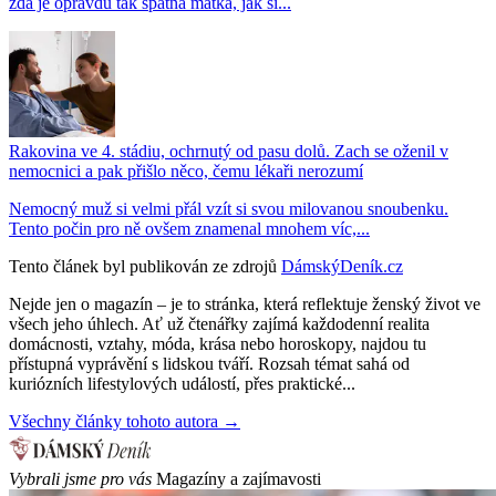
zda je opravdu tak špatná matka, jak si...
Rakovina ve 4. stádiu, ochrnutý od pasu dolů. Zach se oženil v
nemocnici a pak přišlo něco, čemu lékaři nerozumí
Nemocný muž si velmi přál vzít si svou milovanou snoubenku.
Tento počin pro ně ovšem znamenal mnohem víc,...
Tento článek byl publikován ze zdrojů
DámskýDeník.cz
Nejde jen o magazín – je to stránka, která reflektuje ženský život ve
všech jeho úhlech. Ať už čtenářky zajímá každodenní realita
domácnosti, vztahy, móda, krása nebo horoskopy, najdou tu
přístupná vyprávění s lidskou tváří. Rozsah témat sahá od
kuriózních lifestylových událostí, přes praktické...
Všechny články tohoto autora →
Vybrali jsme pro vás
Magazíny a zajímavosti