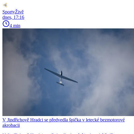
SportyŽivě
dnes, 17:16
4 min
V Jindřichově Hradci se předvedla špička v letecké bezmotorové
akrobacii