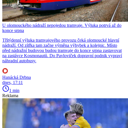
U olomouckého nádraží nepojedou tramvaje. Výluka potrvá až do
konce srpna
Třítýdenní výluka tramvajového provozu čeká olomoucké hlavní
nádraží. Od zítřka tam začne výměna výhybek a kolejnic. Místo
před nádražní budovou budou tramvaje do konce srpna zastavovat
na zastávce Kosmonautů. Do Pavloviček dopravní podnik vypraví
náhradní autobusy.
Hanácká Drbna
dnes, 17:11
1 min
Reklama