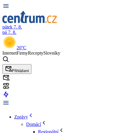
pátek 7. 8.
pá 7. 8.
20°C
Internet
Firmy
Recepty
Slovníky
Přihlášení
Zprávy
Domácí
Regionální