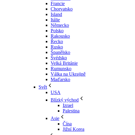
Francie
Chorvatsko
Island
Itálie
Německo
Polsko
Rakousko
Řecko
Rusko
Španělsko
Švédsko
Velká Británie
Rumunsko
Válka na Ukrajině
Maďarsko
Svět
USA
Blízký východ
Izrael
Palestina
Asie
Čína
Jižní Korea