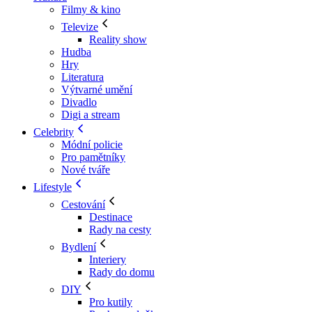
Filmy & kino
Televize
Reality show
Hudba
Hry
Literatura
Výtvarné umění
Divadlo
Digi a stream
Celebrity
Módní policie
Pro pamětníky
Nové tváře
Lifestyle
Cestování
Destinace
Rady na cesty
Bydlení
Interiery
Rady do domu
DIY
Pro kutily