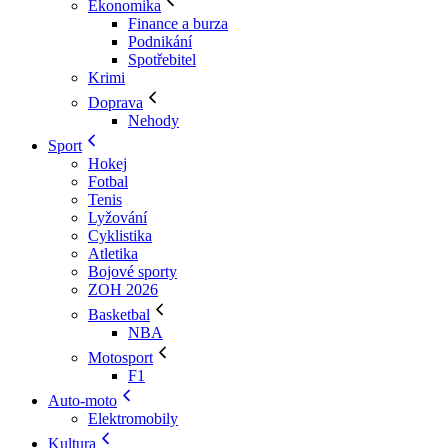
Ekonomika
Finance a burza
Podnikání
Spotřebitel
Krimi
Doprava
Nehody
Sport
Hokej
Fotbal
Tenis
Lyžování
Cyklistika
Atletika
Bojové sporty
ZOH 2026
Basketbal
NBA
Motosport
F1
Auto-moto
Elektromobily
Kultura