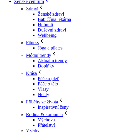
Ženské centrum
Zdraví
Ženské zdraví
Babiččina lékárna
Hubnutí
Duševní zdraví
Wellbeing
Fitness
Jóga a pilates
Módní trendy
Aktuální trendy
Doplňky
Krása
Péče o pleť
Péče o tělo
Vlasy
Nehty
Příběhy ze života
Inspirativní ženy
Rodina & komunita
Výchova
Přátelství
Vztahy