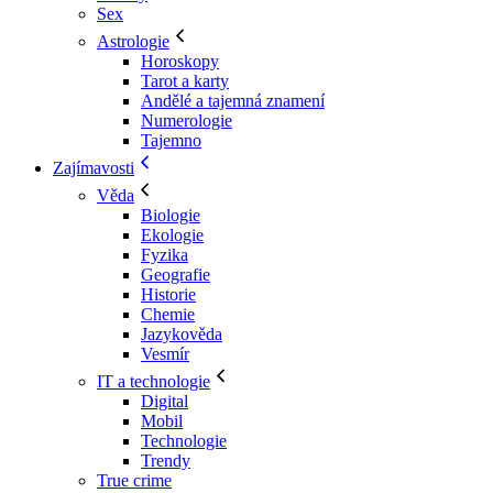
Sex
Astrologie
Horoskopy
Tarot a karty
Andělé a tajemná znamení
Numerologie
Tajemno
Zajímavosti
Věda
Biologie
Ekologie
Fyzika
Geografie
Historie
Chemie
Jazykověda
Vesmír
IT a technologie
Digital
Mobil
Technologie
Trendy
True crime