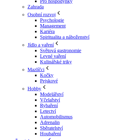
Pro hospodyňky
Zahrada
Osobní rozvoj
Psychologie
Management
Kariéra
Spiritualita a náboženství
Jídlo a vaření
Světová gastronomie
Levné vaření
Kulinářské triky
Mazlíčci
Kočky
Pejskové
Hobby
Modelářství
Včelařství
Rybaření
Letectví
Automobilismus
Adrenalin
Sběratelství
Houbaření