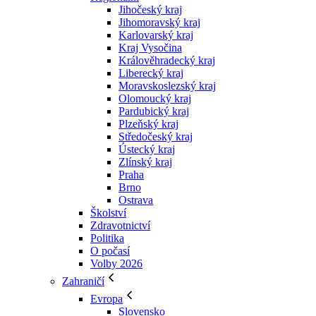
Jihočeský kraj
Jihomoravský kraj
Karlovarský kraj
Kraj Vysočina
Králověhradecký kraj
Liberecký kraj
Moravskoslezský kraj
Olomoucký kraj
Pardubický kraj
Plzeňský kraj
Středočeský kraj
Ústecký kraj
Zlínský kraj
Praha
Brno
Ostrava
Školství
Zdravotnictví
Politika
O počasí
Volby 2026
Zahraničí
Evropa
Slovensko