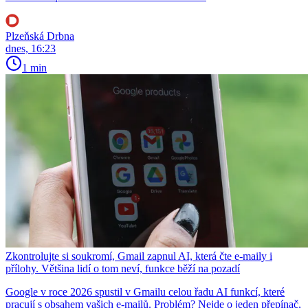
Plzeňská Drbna
dnes, 16:23
1 min
Zkontrolujte si soukromí, Gmail zapnul AI, která čte e-maily i
přílohy. Většina lidí o tom neví, funkce běží na pozadí
Google v roce 2026 spustil v Gmailu celou řadu AI funkcí, které
pracují s obsahem vašich e-mailů. Problém? Nejde o jeden přepínač,