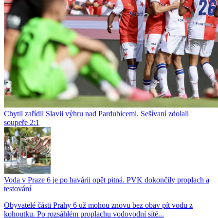
Chytil zařídil Slavii výhru nad Pardubicemi. Sešívaní zdolali
soupeře 2:1
Voda v Praze 6 je po havárii opět pitná. PVK dokončily proplach a
testování
Obyvatelé části Prahy 6 už mohou znovu bez obav pít vodu z
kohoutku. Po rozsáhlém proplachu vodovodní sítě...