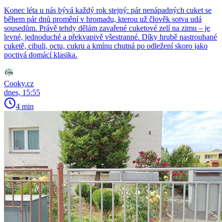
Konec léta u nás bývá každý rok stejný: pár nenápadných cuket se
během pár dnů promění v hromadu, kterou už člověk sotva udá
sousedům. Právě tehdy dělám zavařené cuketové zelí na zimu – je
levné, jednoduché a překvapivě všestranné. Díky hrubě nastrouhané
cuketě, cibuli, octu, cukru a kmínu chutná po odležení skoro jako
poctivá domácí klasika.
Cooky.cz
dnes, 15:55
4 min