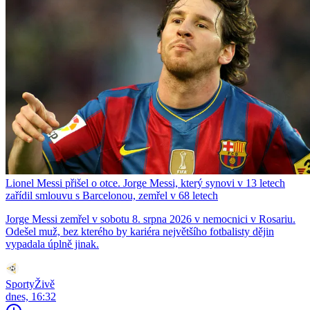
Lionel Messi přišel o otce. Jorge Messi, který synovi v 13 letech
zařídil smlouvu s Barcelonou, zemřel v 68 letech
Jorge Messi zemřel v sobotu 8. srpna 2026 v nemocnici v Rosariu.
Odešel muž, bez kterého by kariéra největšího fotbalisty dějin
vypadala úplně jinak.
SportyŽivě
dnes, 16:32