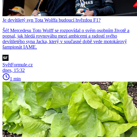
Je devítiletý syn Tota Wolffa budoucí hvězdou F1?
Šéf Mercedesu Toto Wolff se rozpovídal o svém osobním životě a
popsal, jak hledá rovnováhu mezi ambicemi a radostí svého
devítiletého syna Jacka, který v současné době vede motokárový
šampionát IAME.
SvětFormule.cz
dnes, 15:32
1 min