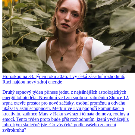
Horoskop na 33. týden roku 2026: Lvy čeká zásadní rozhodnutí,
Raci najdou nový zdroj energie
Druhý srpnový týden přinese jednu z nejsilnějších astrologických
energií tohoto léta. Novoluní ve Lvu spolu se zatměním Slunce 12.
srpna otevře prostor pro nové začátky, osobní proměnu a odvahu
ukázat vlastní schopnosti. Merkur ve Lvu podpoří komunikaci a
kreativitu, zatímco Mars v Raku zvýrazní témata domova, rodiny a
emocí. Tento týden proto bude přát rozhodnutím, která vycházejí z
toho, kým skutečně jste. Co vás čeká podle vašeho znamení
zvěrokruhu?