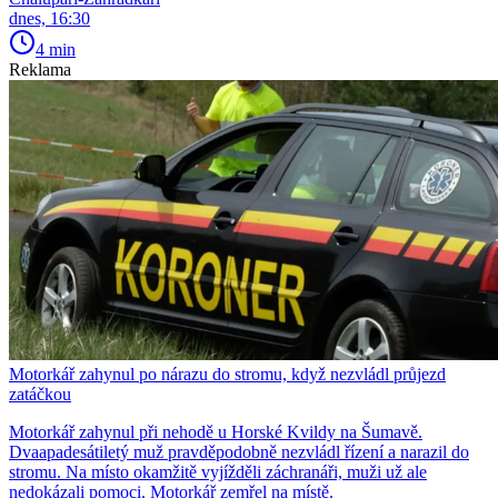
dnes, 16:30
4 min
Reklama
Motorkář zahynul po nárazu do stromu, když nezvládl průjezd
zatáčkou
Motorkář zahynul při nehodě u Horské Kvildy na Šumavě.
Dvaapadesátiletý muž pravděpodobně nezvládl řízení a narazil do
stromu. Na místo okamžitě vyjížděli záchranáři, muži už ale
nedokázali pomoci. Motorkář zemřel na místě.