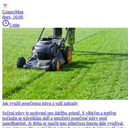
GrapesMag
dnes, 16:00
5 min
Jak využít posečenou trávu z vaší zahrady
Sečení trávy je nezbytné pro údržbu zeleně. S vlhkým a teplým
počasím se trávníkům daří a množství posečené trávy není
zanedbatelné. Je třeba se naučit tuto užitečnou hmotu dále využívat,