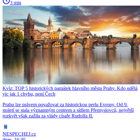
3 min
Kvíz: TOP 5 historických památek hlavního města Prahy. Kdo udělá
víc jak 1 chybu, není Čech
Prahu lze právem považovat za historickou perlu Evropy. Od 9.
století se stala významným centrem a sídlem Přemyslovců, největší
rozkvět však zažila za vlády císaře Rudolfa II.
NESPECHEJ.cz
dnes, 16:30