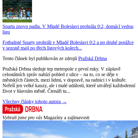
Sparta znovu padla. V Mladé Boleslavi prohrála 0:2, domácí vedou
ligu
Fotbalisté Sparty prohráli v Mladé Boleslavi 0:2 a po druhé porážce
v sezoně mají po třech ligových kolech...
Tento článek byl publikován ze zdrojů
Pražská Drbna
Pražská Drbna sleduje tep metropole z první ruky. V záplavě
celostátních zpráv nabízí pohled z ulice – na to, co se děje v
městských částech, mezi lidmi, v dopravě, na radnici i v kultuře.
Neřeší jen velké kauzy, ale i malé události, které utvářejí každodenní
život v hlavním městě. Čtenáři tu...
Všechny články tohoto autora →
Vybrali jsme pro vás
Magazíny a zajímavosti