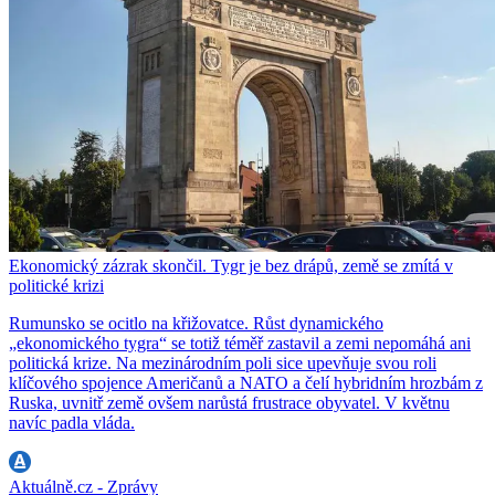
Ekonomický zázrak skončil. Tygr je bez drápů, země se zmítá v
politické krizi
Rumunsko se ocitlo na křižovatce. Růst dynamického
„ekonomického tygra“ se totiž téměř zastavil a zemi nepomáhá ani
politická krize. Na mezinárodním poli sice upevňuje svou roli
klíčového spojence Američanů a NATO a čelí hybridním hrozbám z
Ruska, uvnitř země ovšem narůstá frustrace obyvatel. V květnu
navíc padla vláda.
Aktuálně.cz - Zprávy