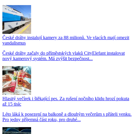
České dráhy instalují kamery za 88 milionů. Ve vlacích mají omezit
vandalismus
České dráhy začaly do příměstských vlaků CityElefant instalovat
nový kamerový systém. Má zvýšit bezpečnost...
Hlasitý večírek i štěkající pes. Za rušení nočního klidu hrozí pokuta
až 15 tisíc
Léto láká k posezení na balkoně a dlouhým večerům s přáteli venku.
Pro jedny příjemná část roku, pro druhé...