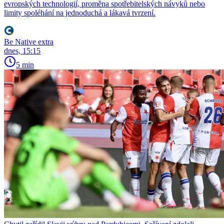
evropských technologií, proměna spotřebitelských návyků nebo
limity spoléhání na jednoduchá a lákavá tvrzení.
Be Native extra
dnes, 15:15
5 min