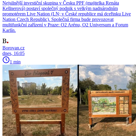
Nejsilnější investiční skupina v Česku PPF (majitelka Renáta
Kellnerová) postaví společný podnik s velkým nadnárodním
promotérem Live Nation (LN; v České republice má dceřinku Live
Nation Czech Republic). Společná firma bude provozovat
multifunkční zařízení v Praze: O2 Arénu, O2 Universum a Forum
Karlín.
Borovan.cz
dnes, 16:05
1 min