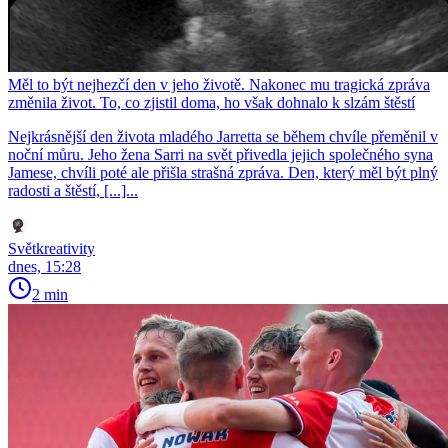
Měl to být nejhezčí den v jeho životě. Nakonec mu tragická zpráva
změnila život. To, co zjistil doma, ho však dohnalo k slzám štěstí
Nejkrásnější den života mladého Jarretta se během chvíle přeměnil v
noční můru. Jeho žena Sarri na svět přivedla jejich společného syna
Jamese, chvíli poté ale přišla strašná zpráva. Den, který měl být plný
radosti a štěstí, [...]...
Světkreativity
dnes, 15:28
2 min