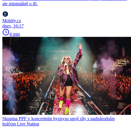
ale minimálně o tři.
Mobify.cz
dnes, 16:17
4 min
Skupina PPF v koncertním byznysu spojí síly s nadnárodním
hráčem Live Nation