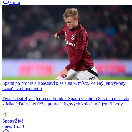
3 min
Sparta po prohře s Boleslaví klesla na 9. místo. Zelený její výkony
označil za impotentní
Dvanáct střel, ani jedna na branku. Sparta v sobotu 8. srpna prohrála
v Mladé Boleslavi 0:2 a po třech ligových kolech má jen tři body.
SportyŽivě
dnes, 16:30