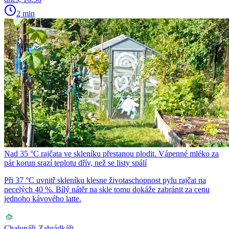
2 min
Nad 35 °C rajčata ve skleníku přestanou plodit. Vápenné mléko za
pár korun srazí teplotu dřív, než se listy spálí
Při 37 °C uvnitř skleníku klesne životaschopnost pylu rajčat na
necelých 40 %. Bílý nátěr na skle tomu dokáže zabránit za cenu
jednoho kávového latte.
Chalupáři-Zahrádkáři