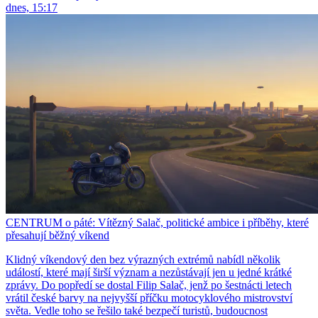
dnes, 15:17
CENTRUM o páté: Vítězný Salač, politické ambice i příběhy, které
přesahují běžný víkend
Klidný víkendový den bez výrazných extrémů nabídl několik
událostí, které mají širší význam a nezůstávají jen u jedné krátké
zprávy. Do popředí se dostal Filip Salač, jenž po šestnácti letech
vrátil české barvy na nejvyšší příčku motocyklového mistrovství
světa. Vedle toho se řešilo také bezpečí turistů, budoucnost