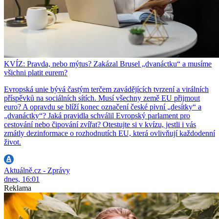
KVÍZ: Pravda, nebo mýtus? Zakázal Brusel „dvanáctku“ a musíme
všichni platit eurem?
Evropská unie bývá častým terčem zavádějících tvrzení a virálních
příspěvků na sociálních sítích. Musí všechny země EU přijmout
euro? A opravdu se blíží konec označení české pivní „desítky“ a
„dvanáctky“? Jaká pravidla schválil Evropský parlament pro
cestování nebo čipování zvířat? Otestujte si v kvízu, jestli i vás
zmátly dezinformace o rozhodnutích EU, která ovlivňují každodenní
život.
Aktuálně.cz - Zprávy
dnes, 16:01
Reklama