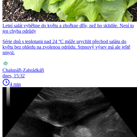
Letní salát vyběhne do květu a zhořkne dřív, než ho sklidíte. Není to
jen chyba odrůdy
Série dnů s teplotami nad 24 °C může urychlit přechod salátu do
květu bez ohledu na zvolenou odrůdu. Srpnový výsev má ale ještě
smysl.
Chalupáři-Zahrádkáři
dnes, 15:32
4 min