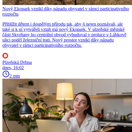
Nový Ekopark vznikl díky nápadu obyvatel v rámci participativního
rozpočtu
Přiblížit dětem i dospělým přírodu tak, aby ji nejen poznávali, ale
také si k ní vytvářeli vztah má nový Ekopark. V plzeňské městské
části Skvrňany ho centrální obvod vybudoval v proluce v Lábkově
ulici podél železniční trati. Nový prostor vznikl díky nápadu
obyvatel v rámci participativního rozpočtu.
Plzeňská Drbna
dnes, 16:02
2 min