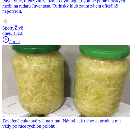
Pavel Šulc, ofenzivní záložník Olympique Lyon, je podle britských
médií na radaru Juventusu. Turínský klub zatím zájem oficiálně
nepotvrdil.
SportyŽivě
dnes, 15:58
4 min
Zavařené cuketové zelí na zimu: Návod, jak uchovat úrodu a mít
vždy po ruce rychlou přílohu