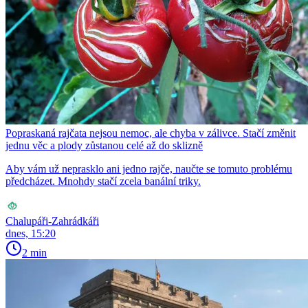
Popraskaná rajčata nejsou nemoc, ale chyba v zálivce. Stačí změnit
jednu věc a plody zůstanou celé až do sklizně
Aby vám už neprasklo ani jedno rajče, naučte se tomuto problému
předcházet. Mnohdy stačí zcela banální triky.
Chalupáři-Zahrádkáři
dnes, 15:20
2 min