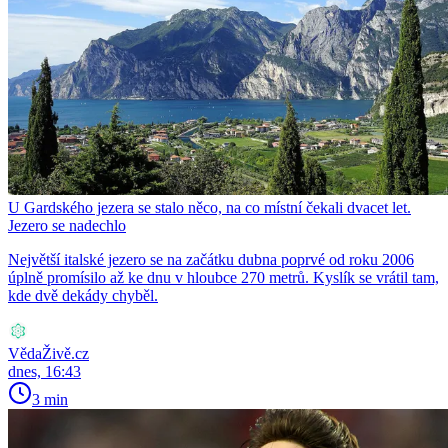
U Gardského jezera se stalo něco, na co místní čekali dvacet let.
Jezero se nadechlo
Největší italské jezero se na začátku dubna poprvé od roku 2006
úplně promísilo až ke dnu v hloubce 270 metrů. Kyslík se vrátil tam,
kde dvě dekády chyběl.
VědaŽivě.cz
dnes, 16:43
3 min