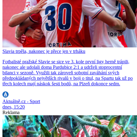
Slavia trpěla, nakonec je přece jen v trháku
Fotbalisté pražské Slavie se sice ve 3. kole první ligy herně trápili,
nakonec ale udolali doma Pardubice 2:1 a udrželi stoprocentní
bilanci v sezoně. Využili tak zároveň sobotní zaváhání svých
předpokládaných největších rivalů v boji o titul, na Spartu tak už po
třech kolech mají náskok šesti bodů, na Plzeň dokonce sedm.
Aktuálně.cz - Sport
dnes, 15:20
Reklama