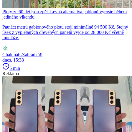
Ploty ze 60. let jsou zpět. Levná alternativa gabionů vyroste během
jediného víkendu
Patnáct metrů gabionového plotu stojí minimálně 94 500 Kč. Stejný
úsek z vyplétaných dřevěných panelů vyjde od 28 000 Kč včetně
montáže.
Chalupáři-Zahrádkáři
dnes, 15:38
5 min
Reklama