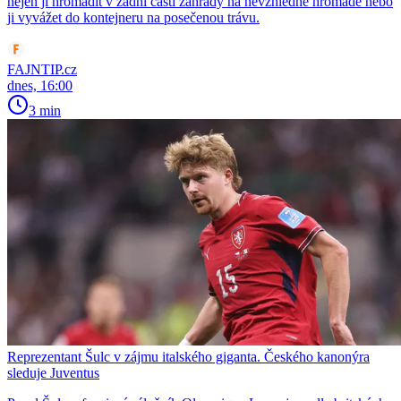
nejen ji hromadit v zadní části zahrady na nevzhledné hromadě nebo
ji vyvážet do kontejneru na posečenou trávu.
FAJNTIP.cz
dnes, 16:00
3 min
Reprezentant Šulc v zájmu italského giganta. Českého kanonýra
sleduje Juventus