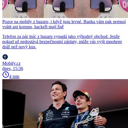
Pozor na mobily z bazaru, i když jsou levné. Banka vám pak nemusí
vrátit ani korunu, hackeři mají žně
Telefon za pár tisíc z bazaru vypadá jako výhodný obchod. Jenže
pokud už nedostává bezpečnostní záplaty, může vás vyjít mnohem
dráž než nový kus.
Mobify.cz
dnes, 15:36
4 min