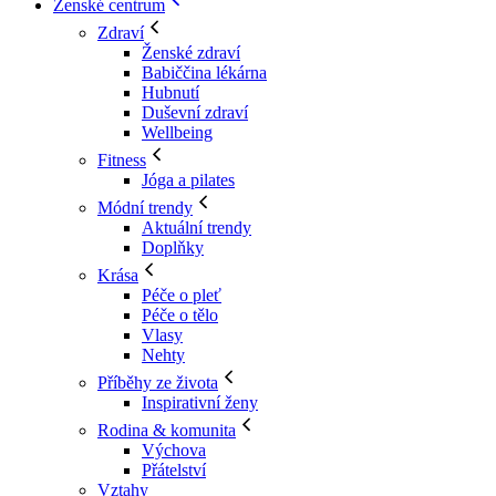
Ženské centrum
Zdraví
Ženské zdraví
Babiččina lékárna
Hubnutí
Duševní zdraví
Wellbeing
Fitness
Jóga a pilates
Módní trendy
Aktuální trendy
Doplňky
Krása
Péče o pleť
Péče o tělo
Vlasy
Nehty
Příběhy ze života
Inspirativní ženy
Rodina & komunita
Výchova
Přátelství
Vztahy