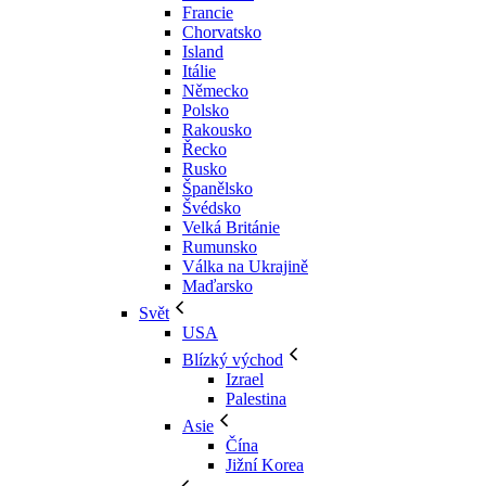
Francie
Chorvatsko
Island
Itálie
Německo
Polsko
Rakousko
Řecko
Rusko
Španělsko
Švédsko
Velká Británie
Rumunsko
Válka na Ukrajině
Maďarsko
Svět
USA
Blízký východ
Izrael
Palestina
Asie
Čína
Jižní Korea