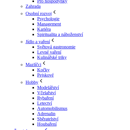
Pro hospodyňky
Zahrada
Osobní rozvoj
Psychologie
Management
Kariéra
Spiritualita a náboženství
Jídlo a vaření
Světová gastronomie
Levné vaření
Kulinářské triky
Mazlíčci
Kočky
Pejskové
Hobby
Modelářství
Včelařství
Rybaření
Letectví
Automobilismus
Adrenalin
Sběratelství
Houbaření