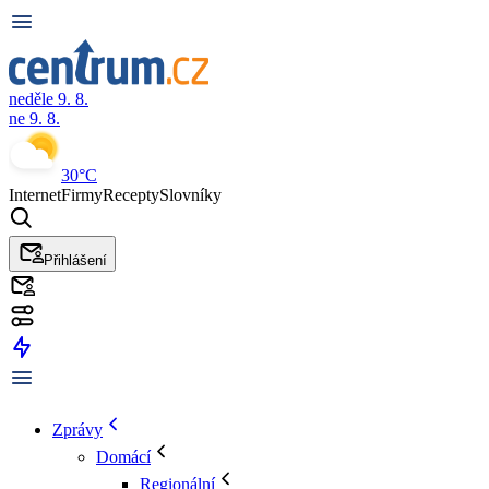
neděle 9. 8.
ne 9. 8.
30°C
Internet
Firmy
Recepty
Slovníky
Přihlášení
Zprávy
Domácí
Regionální