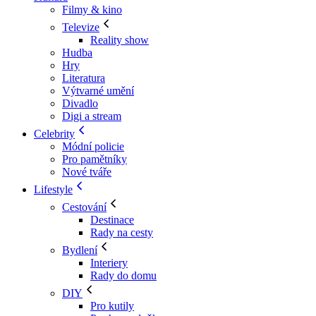
Filmy & kino
Televize
Reality show
Hudba
Hry
Literatura
Výtvarné umění
Divadlo
Digi a stream
Celebrity
Módní policie
Pro pamětníky
Nové tváře
Lifestyle
Cestování
Destinace
Rady na cesty
Bydlení
Interiery
Rady do domu
DIY
Pro kutily