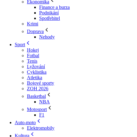
Ekonomika
Finance a burza
Podnikání
Spotřebitel
Krimi
Doprava
Nehody
Sport
Hokej
Fotbal
Tenis
Lyžování
Cyklistika
Atletika
Bojové sporty
ZOH 2026
Basketbal
NBA
Motosport
F1
Auto-moto
Elektromobily
Kultura