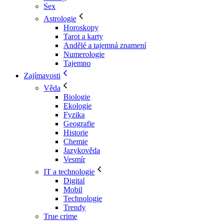
Sex
Astrologie
Horoskopy
Tarot a karty
Andělé a tajemná znamení
Numerologie
Tajemno
Zajímavosti
Věda
Biologie
Ekologie
Fyzika
Geografie
Historie
Chemie
Jazykověda
Vesmír
IT a technologie
Digital
Mobil
Technologie
Trendy
True crime