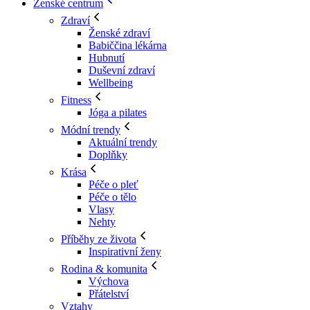
Ženské centrum
Zdraví
Ženské zdraví
Babiččina lékárna
Hubnutí
Duševní zdraví
Wellbeing
Fitness
Jóga a pilates
Módní trendy
Aktuální trendy
Doplňky
Krása
Péče o pleť
Péče o tělo
Vlasy
Nehty
Příběhy ze života
Inspirativní ženy
Rodina & komunita
Výchova
Přátelství
Vztahy