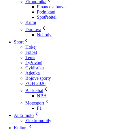
Ekonomika
Finance a burza
Podnikání
Spotřebitel
Krimi
Doprava
Nehody
Sport
Hokej
Fotbal
Tenis
Lyžování
Cyklistika
Atletika
Bojové sporty
ZOH 2026
Basketbal
NBA
Motosport
F1
Auto-moto
Elektromobily
Kultura