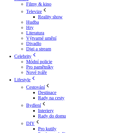
Filmy & kino
Televize
Reality show
Hudba
Hry
Literatura
Výtvarné umění
Divadlo
Digi a stream
Celebrity
Módní policie
Pro pamětníky
Nové tváře
Lifestyle
Cestování
Destinace
Rady na cesty
Bydlení
Interiery
Rady do domu
DIY
Pro kutily