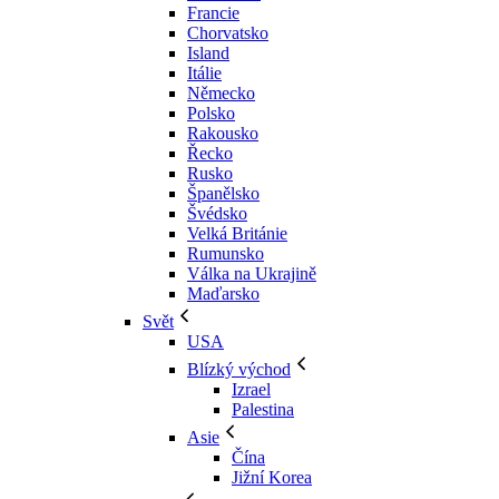
Francie
Chorvatsko
Island
Itálie
Německo
Polsko
Rakousko
Řecko
Rusko
Španělsko
Švédsko
Velká Británie
Rumunsko
Válka na Ukrajině
Maďarsko
Svět
USA
Blízký východ
Izrael
Palestina
Asie
Čína
Jižní Korea