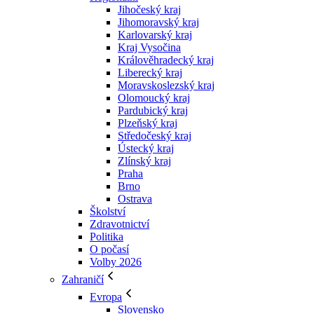
Jihočeský kraj
Jihomoravský kraj
Karlovarský kraj
Kraj Vysočina
Králověhradecký kraj
Liberecký kraj
Moravskoslezský kraj
Olomoucký kraj
Pardubický kraj
Plzeňský kraj
Středočeský kraj
Ústecký kraj
Zlínský kraj
Praha
Brno
Ostrava
Školství
Zdravotnictví
Politika
O počasí
Volby 2026
Zahraničí
Evropa
Slovensko