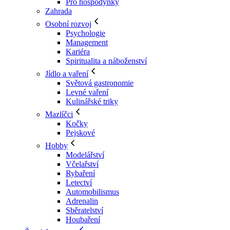
Pro hospodyňky
Zahrada
Osobní rozvoj
Psychologie
Management
Kariéra
Spiritualita a náboženství
Jídlo a vaření
Světová gastronomie
Levné vaření
Kulinářské triky
Mazlíčci
Kočky
Pejskové
Hobby
Modelářství
Včelařství
Rybaření
Letectví
Automobilismus
Adrenalin
Sběratelství
Houbaření