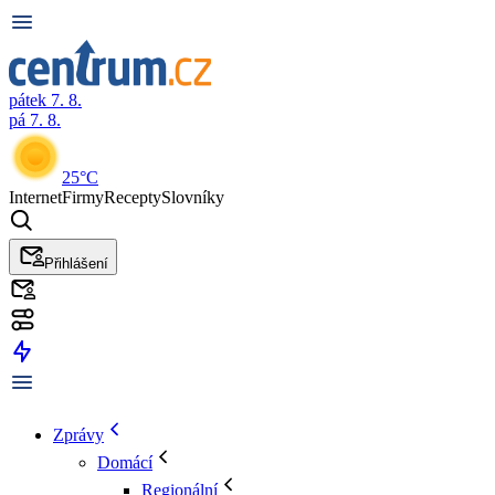
pátek 7. 8.
pá 7. 8.
25°C
Internet
Firmy
Recepty
Slovníky
Přihlášení
Zprávy
Domácí
Regionální