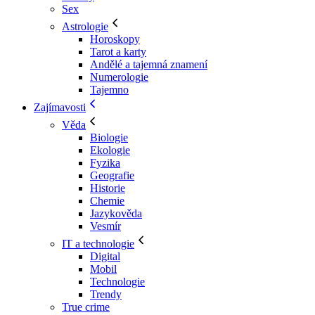
Sex
Astrologie
Horoskopy
Tarot a karty
Andělé a tajemná znamení
Numerologie
Tajemno
Zajímavosti
Věda
Biologie
Ekologie
Fyzika
Geografie
Historie
Chemie
Jazykověda
Vesmír
IT a technologie
Digital
Mobil
Technologie
Trendy
True crime