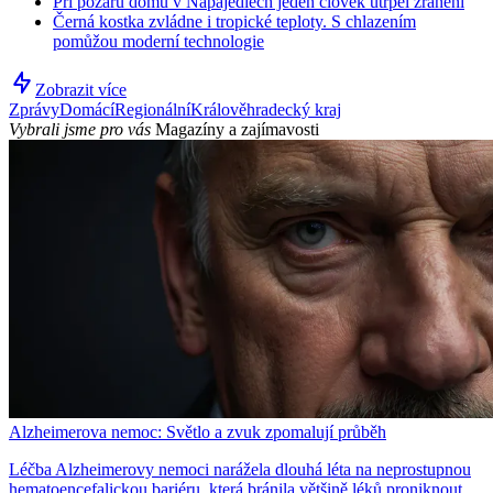
Při požáru domu v Napajedlech jeden člověk utrpěl zranění
Černá kostka zvládne i tropické teploty. S chlazením
pomůžou moderní technologie
Zobrazit více
Zprávy
Domácí
Regionální
Králověhradecký kraj
Vybrali jsme pro vás
Magazíny a zajímavosti
Alzheimerova nemoc: Světlo a zvuk zpomalují průběh
Léčba Alzheimerovy nemoci narážela dlouhá léta na neprostupnou
hematoencefalickou bariéru, která bránila většině léků proniknout