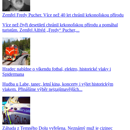
Zemřel Fredy Pucher. Více než 40 let chránil krkonošskou přírodu
Více než čtyři desetiletí chránil krkonošskou přírodu a pomáhal
turistům. Zemřel Alfréd „Fredy“ Pucher,...
Hradec nabídne o víkendu fotbal, elektro, historické vlaky i
Spidermana
Hudba u Labe, tanec, letní kina, koncerty i výlet historickým
vlakem. Přinášíme výběr nejzajímavějších...
Záhada z Temného Dolu vyřešena. Neznámý muž je cizinec