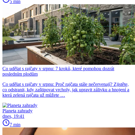
5 min
Co udělat s rajčaty v srpnu: 7 kroků, které pomohou dozrát
posledním plodům
Co udělat s rajčaty v srpnu: Proč rajčata stále nečervenají? Zjistěte,
co odstranit, kdy zaštipovat vrcholy, jak upravit zálivku a hnojení a
která zelená rajčata už můžete …
Planeta zahrady
dnes, 19:41
7 min