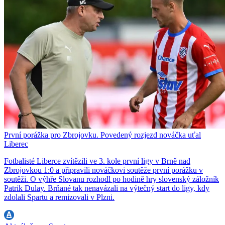
První porážka pro Zbrojovku. Povedený rozjezd nováčka uťal
Liberec
Fotbalisté Liberce zvítězili ve 3. kole první ligy v Brně nad
Zbrojovkou 1:0 a připravili nováčkovi soutěže první porážku v
soutěži. O výhře Slovanu rozhodl po hodině hry slovenský záložník
Patrik Dulay. Brňané tak nenavázali na výtečný start do ligy, kdy
zdolali Spartu a remizovali v Plzni.