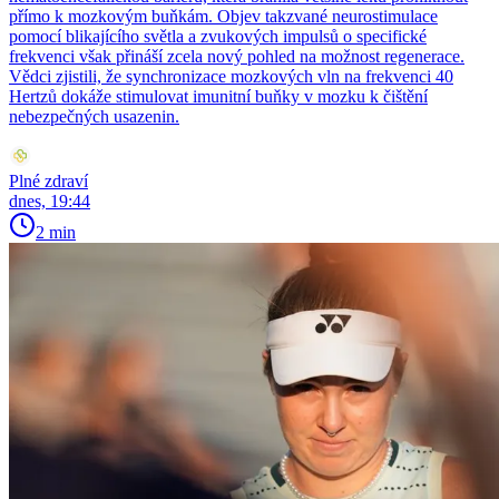
přímo k mozkovým buňkám. Objev takzvané neurostimulace
pomocí blikajícího světla a zvukových impulsů o specifické
frekvenci však přináší zcela nový pohled na možnost regenerace.
Vědci zjistili, že synchronizace mozkových vln na frekvenci 40
Hertzů dokáže stimulovat imunitní buňky v mozku k čištění
nebezpečných usazenin.
Plné zdraví
dnes, 19:44
2 min