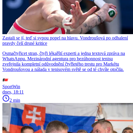
Zastali se jí, teď si sypou popel na hlavu. Vondroušová po odhalení
pravdy čelí drsné kritice
Osmačtyřicet stran, čtyři lékařští experti a jedna textová zpráva na
WhatsAppu. Mezinárodní agentura pro bezúhonnost tenisu
zveřejnila kompletní odůvodnění čtyřletého trestu pro Markétu
Vondroušovou a nálada v tenisovém světě se od té chvíle otočila.
SportWin
dnes, 18:11
2 min