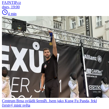
FAJNTIP.cz
dnes, 19:00
4 min
Centrum Brna ovládli šermíři. Jsem jako Kung Fu Panda, řekl
čerstvý mistr světa