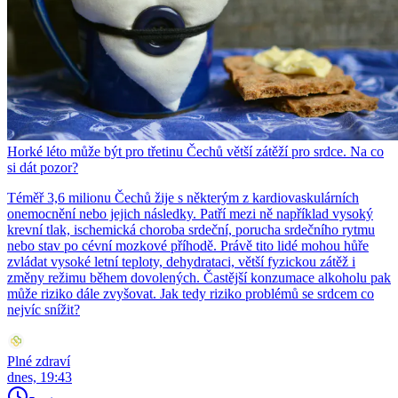
Horké léto může být pro třetinu Čechů větší zátěží pro srdce. Na co
si dát pozor?
Téměř 3,6 milionu Čechů žije s některým z kardiovaskulárních
onemocnění nebo jejich následky. Patří mezi ně například vysoký
krevní tlak, ischemická choroba srdeční, porucha srdečního rytmu
nebo stav po cévní mozkové příhodě. Právě tito lidé mohou hůře
zvládat vysoké letní teploty, dehydrataci, větší fyzickou zátěž i
změny režimu během dovolených. Častější konzumace alkoholu pak
může riziko dále zvyšovat. Jak tedy riziko problémů se srdcem co
nejvíc snížit?
Plné zdraví
dnes, 19:43