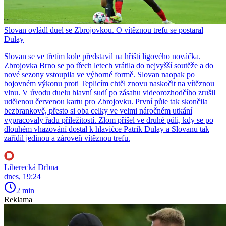
Slovan ovládl duel se Zbrojovkou. O vítěznou trefu se postaral
Dulay
Slovan se ve třetím kole představil na hřišti ligového nováčka.
Zbrojovka Brno se po třech letech vrátila do nejvyšší soutěže a do
nové sezony vstoupila ve výborné formě. Slovan naopak po
bojovném výkonu proti Teplicím chtěl znovu naskočit na vítěznou
vlnu. V úvodu duelu hlavní sudí po zásahu videorozhodčího zrušil
udělenou červenou kartu pro Zbrojovku. První půle tak skončila
bezbrankově, přesto si oba celky ve velmi náročném utkání
vypracovaly řadu příležitostí. Zlom přišel ve druhé půli, kdy se po
dlouhém vhazování dostal k hlavičce Patrik Dulay a Slovanu tak
zařídil jedinou a zároveň vítěznou trefu.
Liberecká Drbna
dnes, 19:24
2 min
Reklama