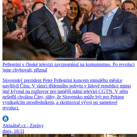
Pellegrini v čínské televizi zavzpomínal na komunismus. Po revoluci
jsme chybovali, přiznal
Slovenský prezident Peter Pellegrini koncem minulého měsíce
navštívil Čínu. V rámci třídenního pobytu v lidové republice mimo
jiné kývnul na rozhovor pro tamější státní televizi CGTN. V něm
nešetřil chválou Číny, sliby, že Slovensko může být pro Peking
vynikajícím prostředníkem, a zkritizoval vývoj po sametové
revoluci.
Aktuálně.cz - Zprávy
dnes, 18:11