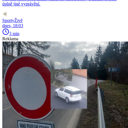
úplně jiné vyprávění.
SportyŽivě
dnes, 18:03
3 min
Reklama