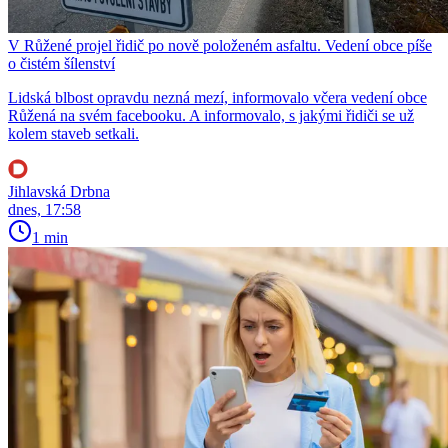
V Růžené projel řidič po nově položeném asfaltu. Vedení obce píše
o čistém šílenství
Lidská blbost opravdu nezná mezí, informovalo včera vedení obce
Růžená na svém facebooku. A informovalo, s jakými řidiči se už
kolem staveb setkali.
Jihlavská Drbna
dnes, 17:58
1 min