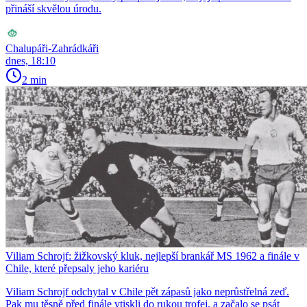
přináší skvělou úrodu.
Chalupáři-Zahrádkáři
dnes, 18:10
2 min
Viliam Schrojf: žižkovský kluk, nejlepší brankář MS 1962 a finále v
Chile, které přepsaly jeho kariéru
Viliam Schrojf odchytal v Chile pět zápasů jako neprůstřelná zeď.
Pak mu těsně před finále vtiskli do rukou trofej, a začalo se psát