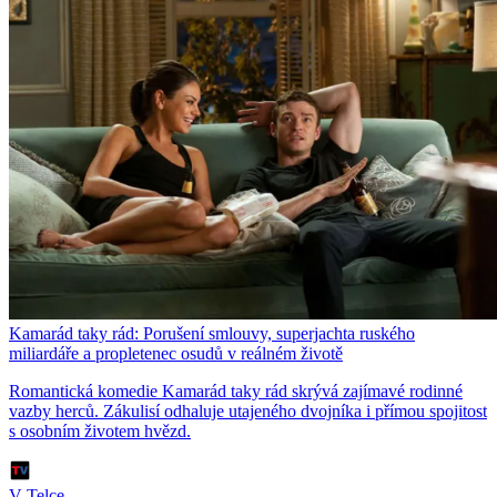
Kamarád taky rád: Porušení smlouvy, superjachta ruského
miliardáře a propletenec osudů v reálném životě
Romantická komedie Kamarád taky rád skrývá zajímavé rodinné
vazby herců. Zákulisí odhaluje utajeného dvojníka i přímou spojitost
s osobním životem hvězd.
V Telce