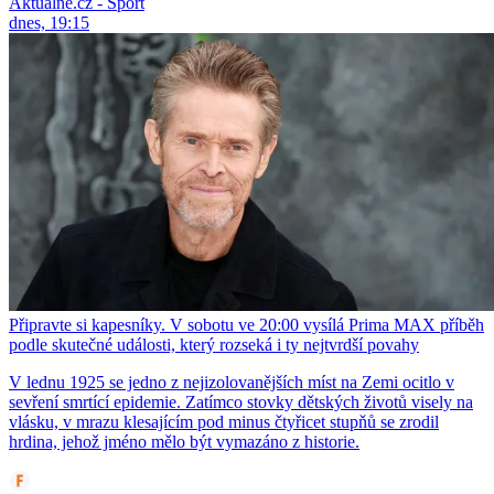
Aktuálně.cz - Sport
dnes, 19:15
Připravte si kapesníky. V sobotu ve 20:00 vysílá Prima MAX příběh
podle skutečné události, který rozseká i ty nejtvrdší povahy
V lednu 1925 se jedno z nejizolovanějších míst na Zemi ocitlo v
sevření smrtící epidemie. Zatímco stovky dětských životů visely na
vlásku, v mrazu klesajícím pod minus čtyřicet stupňů se zrodil
hrdina, jehož jméno mělo být vymazáno z historie.