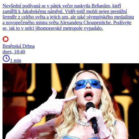
Nevšední podívaná se v pátek večer naskytla Brňanům, kteří
zamířili k Jakubskému náměstí. Vidět totiž mohli nejen prestižní
šermíře z celého světa a jejich um, ale také olympijského medailistu
a novopečeného mistra světa Alexandera Choupenitche. Podívejte
se, jak to v srdci jihomoravské metropole vypadalo.
Brněnská Drbna
dnes, 18:40
1 min