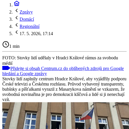
Zprávy
Domácí
Regionální
17. 5. 2026, 17:14
1 min
FOTO: Stovky lidí udělaly v Hradci Králové rámus za svobodu
médií
Přidejte si obsah Centrum.cz do oblíbených zdrojů pro Google
hledání a Google zprávy
Stovky lidí zaplnily centrum Hradce Králové, aby vyjádřily podporu
České televizi a Českému rozhlasu. Průvod vybavený transparenty,
bubínky a píšťalkami vyrazil z Masarykova náměstí se vzkazem, že
svobodná novinařina je pro demokracii klíčová a lidé si ji nenechají
vzít.