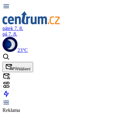
pátek 7. 8.
pá 7. 8.
23°C
Přihlášení
Reklama