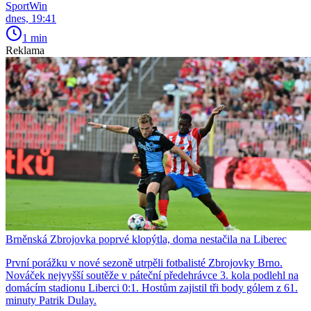
SportWin
dnes, 19:41
1 min
Reklama
Brněnská Zbrojovka poprvé klopýtla, doma nestačila na Liberec
První porážku v nové sezoně utrpěli fotbalisté Zbrojovky Brno.
Nováček nejvyšší soutěže v páteční předehrávce 3. kola podlehl na
domácím stadionu Liberci 0:1. Hostům zajistil tři body gólem z 61.
minuty Patrik Dulay.