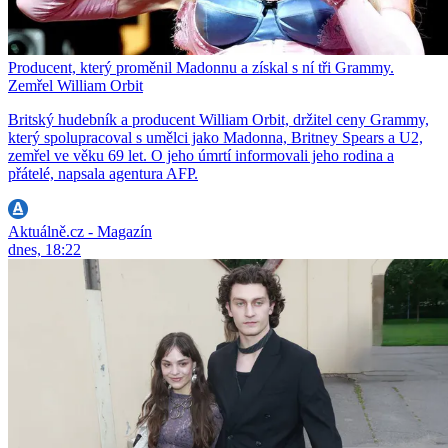
Producent, který proměnil Madonnu a získal s ní tři Grammy.
Zemřel William Orbit
Britský hudebník a producent William Orbit, držitel ceny Grammy,
který spolupracoval s umělci jako Madonna, Britney Spears a U2,
zemřel ve věku 69 let. O jeho úmrtí informovali jeho rodina a
přátelé, napsala agentura AFP.
Aktuálně.cz - Magazín
dnes, 18:22