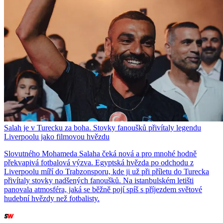
Salah je v Turecku za boha. Stovky fanoušků přivítaly legendu
Liverpoolu jako filmovou hvězdu
Slovutného Mohameda Salaha čeká nová a pro mnohé hodně
překvapivá fotbalová výzva. Egyptská hvězda po odchodu z
Liverpoolu míří do Trabzonsporu, kde ji už při příletu do Turecka
přivítaly stovky nadšených fanoušků. Na istanbulském letišti
panovala atmosféra, jaká se běžně pojí spíš s příjezdem světové
hudební hvězdy než fotbalisty.