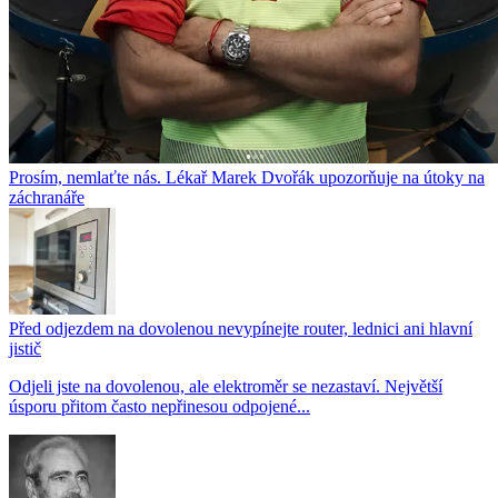
Prosím, nemlaťte nás. Lékař Marek Dvořák upozorňuje na útoky na
záchranáře
Před odjezdem na dovolenou nevypínejte router, lednici ani hlavní
jistič
Odjeli jste na dovolenou, ale elektroměr se nezastaví. Největší
úsporu přitom často nepřinesou odpojené...