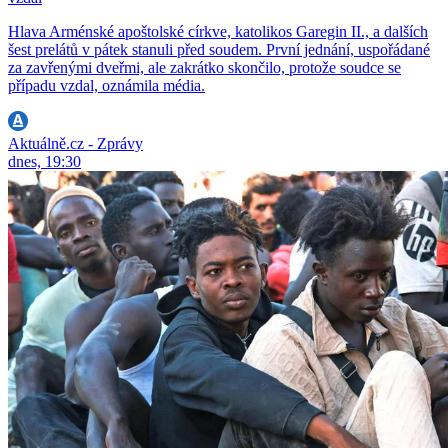
Hlava Arménské apoštolské církve, katolikos Garegin II., a dalších
šest prelátů v pátek stanuli před soudem. První jednání, uspořádané
za zavřenými dveřmi, ale zakrátko skončilo, protože soudce se
případu vzdal, oznámila média.
Aktuálně.cz - Zprávy
dnes, 19:30