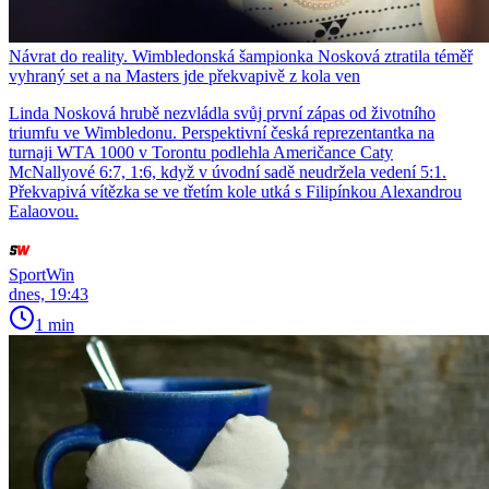
Návrat do reality. Wimbledonská šampionka Nosková ztratila téměř
vyhraný set a na Masters jde překvapivě z kola ven
Linda Nosková hrubě nezvládla svůj první zápas od životního
triumfu ve Wimbledonu. Perspektivní česká reprezentantka na
turnaji WTA 1000 v Torontu podlehla Američance Caty
McNallyové 6:7, 1:6, když v úvodní sadě neudržela vedení 5:1.
Překvapivá vítězka se ve třetím kole utká s Filipínkou Alexandrou
Ealaovou.
SportWin
dnes, 19:43
1 min