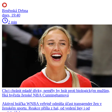
Brněnská Drbna
dnes, 19:40
2 min
Chci chránit mladé dívky, neměly by hrát proti biologickým mužům,
říká hvězda ženské NBA Cunninghamová
Aktivní hráčka WNBA veřejně odmítla účast transgender žen v
ženském sportu. Reakce přišla z hal, od vedení ligy i od