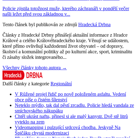
Policie zjistila totožnost muže, kterého záchranáři v pondělí večer
našli ležet před svou základnou v...
Tento článek byl publikován ze zdrojů
Hradecká Drbna
Články z Hradecké Drbny přinášejí aktuální informace z Hradce
Králové a celého Královéhradeckého kraje. Věnují se událostem,
které přímo ovlivňují každodenní život obyvatel – od dopravy,
školství a komunální politiky až po kulturní akce, sport, kriminalitu
či zásahy složek integrovaného...
Všechny články tohoto autora →
Další články z kategorie
Regionální
V Růžené projel řidič po nově položeném asfaltu. Vedení
obce píše o čistém šílenství
Neteklo mýdlo, tak dal pěstí zrcadlu. Policie hledá vandala ze
smíchovského nákupáku
Chtěl ukrást naftu, přinesl si ale malý kanystr. Dvě stě litrů
vyteklo na zem
Videomapping i pulzující srdcová chodba. Jeskyně Na
Špičáku chystá modernizaci