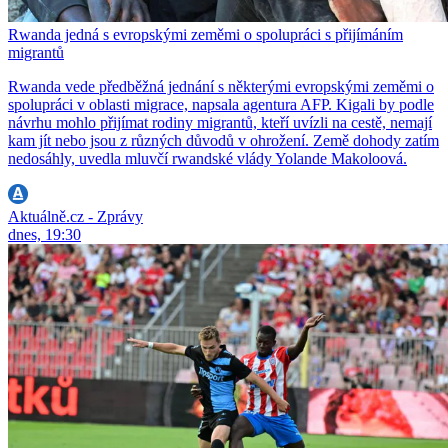
Rwanda jedná s evropskými zeměmi o spolupráci s přijímáním
migrantů
Rwanda vede předběžná jednání s některými evropskými zeměmi o
spolupráci v oblasti migrace, napsala agentura AFP. Kigali by podle
návrhu mohlo přijímat rodiny migrantů, kteří uvízli na cestě, nemají
kam jít nebo jsou z různých důvodů v ohrožení. Země dohody zatím
nedosáhly, uvedla mluvčí rwandské vlády Yolande Makoloová.
Aktuálně.cz - Zprávy
dnes, 19:30