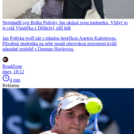
Nejmladší syn Bolka Polívky Jan ukázal svou partnerku. Vždyť to
je celá Vlastička z Dědictví, píší lidé
Jan Polívka tvoří pár s mladou herečkou Anetou Kalertovou.
Půvabná studentka na sebe poutá obrovskou pozornost kvůli
nápadné podobě s Dagmar Havlovou.
ReadZone
dnes, 18:12
4 min
Reklama