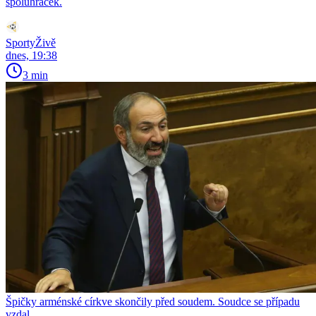
spoluhráček.
SportyŽivě
dnes, 19:38
3 min
Špičky arménské církve skončily před soudem. Soudce se případu
vzdal