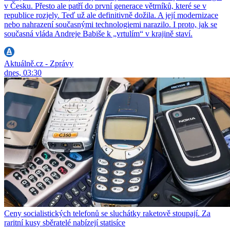
v Česku. Přesto ale patří do první generace větrníků, které se v
republice rozjely. Teď už ale definitivně dožila. A její modernizace
nebo nahrazení současnými technologiemi narazilo. I proto, jak se
současná vláda Andreje Babiše k „vrtulím“ v krajině staví.
Aktuálně.cz - Zprávy
dnes, 03:30
Ceny socialistických telefonů se sluchátky raketově stoupají. Za
raritní kusy sběratelé nabízejí statisíce