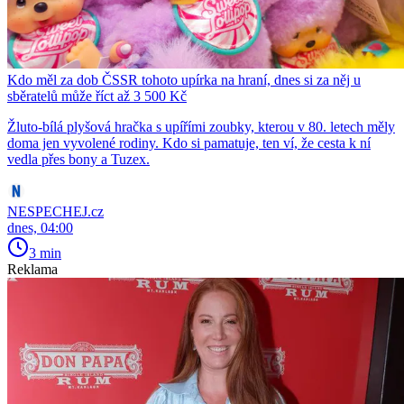
Kdo měl za dob ČSSR tohoto upírka na hraní, dnes si za něj u
sběratelů může říct až 3 500 Kč
Žluto-bílá plyšová hračka s upířími zoubky, kterou v 80. letech měly
doma jen vyvolené rodiny. Kdo si pamatuje, ten ví, že cesta k ní
vedla přes bony a Tuzex.
NESPECHEJ.cz
dnes, 04:00
3 min
Reklama