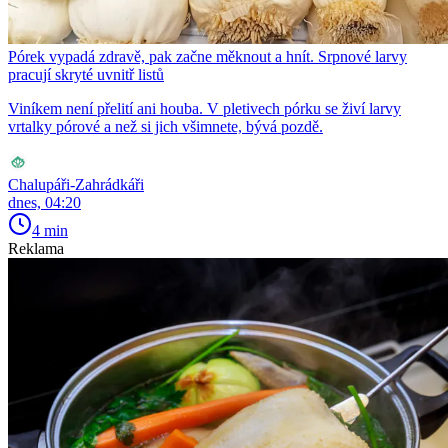
Pórek vypadá zdravě, pak začne měknout a hnít. Srpnové larvy
pracují skryté uvnitř listů
Viníkem není přelití ani houba. V pletivech pórku se živí larvy
vrtalky pórové a než si jich všimnete, bývá pozdě.
Chalupáři-Zahrádkáři
dnes, 04:20
4 min
Reklama