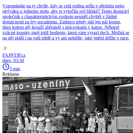
Vzpomínáte na ty chvíle, kdy se celá rodina sešla v předsíni nebo
obýváku u jednoho stolu, aby si vytočila své blízké? Tento ikonický
společník s charakteristickým zvukem nesměl chybět v žádné
domácnosti za éry socialismu. Zatímco tehdy stál jen pár korun,
dnes kolem něj krouží sběratelé s tisícovkami v kapse. Některé
vzácné kousky mají totiž hodnotu, která vám vyrazí dech. Možná se
na něj práší i na vaší půdě a vy ani netušíte, jaké jmění držíte v ruce.
FAJNTIP.cz
dnes, 03:30
3 min
Reklama