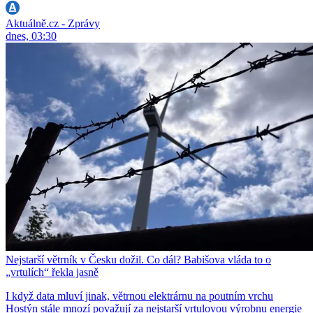
Aktuálně.cz - Zprávy
dnes, 03:30
Nejstarší větrník v Česku dožil. Co dál? Babišova vláda to o
„vrtulích“ řekla jasně
I když data mluví jinak, větrnou elektrárnu na poutním vrchu
Hostýn stále mnozí považují za nejstarší vrtulovou výrobnu energie