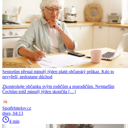
Seniorům přestal minulý týden platit občanský průkaz. Kdo to
nevyřeší, nedostane důchod
Zkontrolujte občanku svým rodičům a prarodičům. Nejstarším
Čechům totiž minulý týden skončila […]
Spotřebitelov.cz
dnes, 04:13
4 min