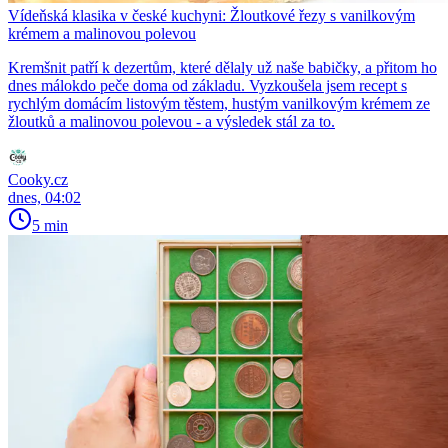
Vídeňská klasika v české kuchyni: Žloutkové řezy s vanilkovým
krémem a malinovou polevou
Kremšnit patří k dezertům, které dělaly už naše babičky, a přitom ho
dnes málokdo peče doma od základu. Vyzkoušela jsem recept s
rychlým domácím listovým těstem, hustým vanilkovým krémem ze
žloutků a malinovou polevou - a výsledek stál za to.
Cooky.cz
dnes, 04:02
5 min