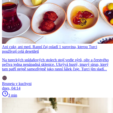
Ani cukr, ani med. Ranní čaj osladí 1 surovina, kterou Turci
používají celá desetiletí
Na tureckých snídaňových stolech stojí vedle sýrů, oliv a čerstvého
pečiva jedna nenápadná sklenice. Ukrývá hustý, tmavý sirup, který
tam patří stejně samozřejmě jako ranní šálek čaje. Turci jím sladí...
Bruneta v kuchyni
dnes, 04:14
3 min