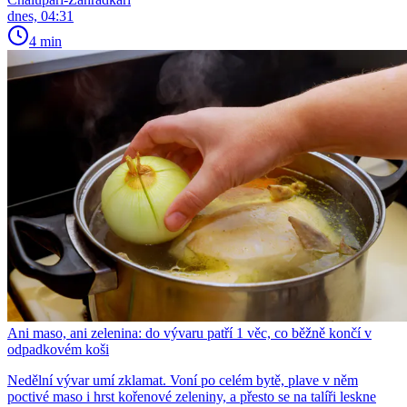
dnes, 04:31
4 min
Ani maso, ani zelenina: do vývaru patří 1 věc, co běžně končí v
odpadkovém koši
Nedělní vývar umí zklamat. Voní po celém bytě, plave v něm
poctivé maso i hrst kořenové zeleniny, a přesto se na talíři leskne