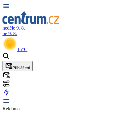
neděle 9. 8.
ne 9. 8.
15°C
Přihlášení
Reklama