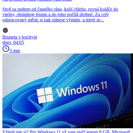
Stojí za pultem od časného rána, krájí chleba, rovná koláče do
vitríny, obsluhuje frontu a do toho počítá drobné. Za celý
odpracovaný měsíc si pak odnese výplatu, u které se...
Bruneta v kuchyni
dnes, 04:05
3 min
Všimli jste si? Pro Windows 11 už zase stačí jenom 8 GB. Microsoft