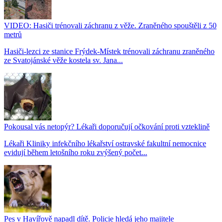
VIDEO: Hasiči trénovali záchranu z věže. Zraněného spouštěli z 50
metrů
Hasiči-lezci ze stanice Frýdek-Místek trénovali záchranu zraněného
ze Svatojánské věže kostela sv. Jana...
Pokousal vás netopýr? Lékaři doporučují očkování proti vzteklině
Lékaři Kliniky infekčního lékařství ostravské fakultní nemocnice
evidují během letošního roku zvýšený počet...
Pes v Havířově napadl dítě. Policie hledá jeho majitele