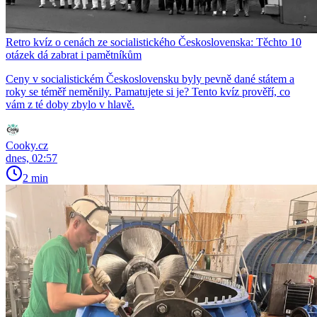
Retro kvíz o cenách ze socialistického Československa: Těchto 10
otázek dá zabrat i pamětníkům
Ceny v socialistickém Československu byly pevně dané státem a
roky se téměř neměnily. Pamatujete si je? Tento kvíz prověří, co
vám z té doby zbylo v hlavě.
Cooky.cz
dnes, 02:57
2 min