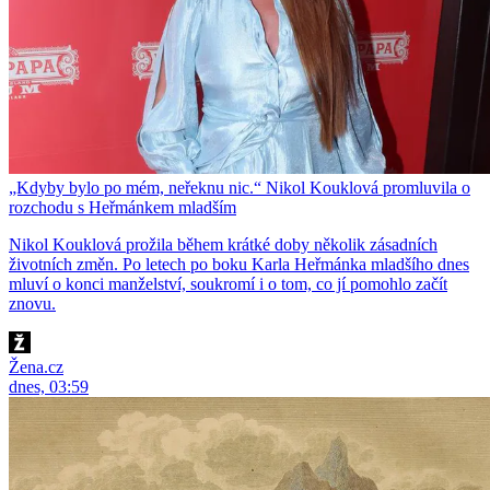
„Kdyby bylo po mém, neřeknu nic.“ Nikol Kouklová promluvila o
rozchodu s Heřmánkem mladším
Nikol Kouklová prožila během krátké doby několik zásadních
životních změn. Po letech po boku Karla Heřmánka mladšího dnes
mluví o konci manželství, soukromí i o tom, co jí pomohlo začít
znovu.
Žena.cz
dnes, 03:59