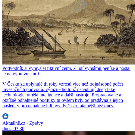
Podvodník si vymyslel fiktivní zemi. Z lidí vymámil peníze a poslal
je na výpravu smrti
V Česku za uplynulé tři roky vzrostl více než trojnásobně počet
investičních podvodů, výrazně ho totiž usnadňují deep fake
technologie, umělá inteligence a další nástroje. Propracované a
obtížně odhalitelné podfuky tu ovšem byly od pradávna a jejich
následky pro napálené lidi bývaly často fatálnější než dnes.
Aktuálně.cz - Zprávy
dnes, 03:30