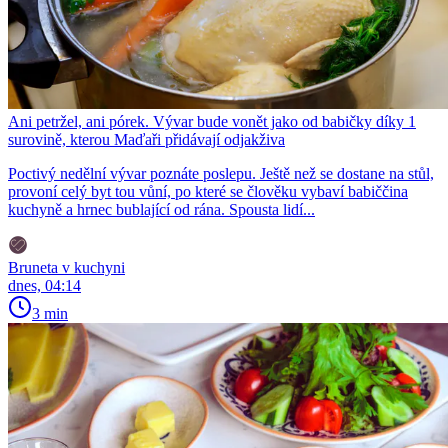
Ani petržel, ani pórek. Vývar bude vonět jako od babičky díky 1
surovině, kterou Maďaři přidávají odjakživa
Poctivý nedělní vývar poznáte poslepu. Ještě než se dostane na stůl,
provoní celý byt tou vůní, po které se člověku vybaví babiččina
kuchyně a hrnec bublající od rána. Spousta lidí...
Bruneta v kuchyni
dnes, 04:14
3 min