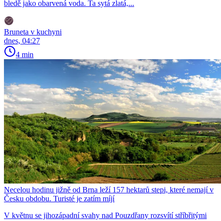
bledě jako obarvená voda. Ta sytá zlatá,...
Bruneta v kuchyni
dnes, 04:27
4 min
Necelou hodinu jižně od Brna leží 157 hektarů stepi, které nemají v
Česku obdobu. Turisté je zatím míjí
V květnu se jihozápadní svahy nad Pouzdřany rozsvítí stříbřitými