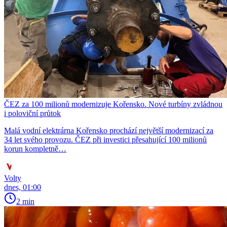
ČEZ za 100 milionů modernizuje Kořensko. Nové turbíny zvládnou
i poloviční průtok
Malá vodní elektrárna Kořensko prochází největší modernizací za
34 let svého provozu. ČEZ při investici přesahující 100 milionů
korun kompletně…
Volty
dnes, 01:00
2 min