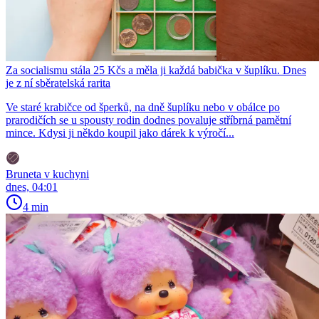
Za socialismu stála 25 Kčs a měla ji každá babička v šuplíku. Dnes
je z ní sběratelská rarita
Ve staré krabičce od šperků, na dně šuplíku nebo v obálce po
prarodičích se u spousty rodin dodnes povaluje stříbrná pamětní
mince. Kdysi ji někdo koupil jako dárek k výročí...
Bruneta v kuchyni
dnes, 04:01
4 min