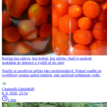
Rajčata bez nálevu, bez koření, bez ničeho. Stačí je správně
naskládat do sklenice a vydrží až do zimy
Naučte se zavařovat rajčata jako profesionálové. Pokud vsadíte na
osvědčený postup našich babiček, pak zaručeně nešlápnete vedle.
Chalupáři-Zahrádkáři
8. 8. 2026, 22:54
2 min