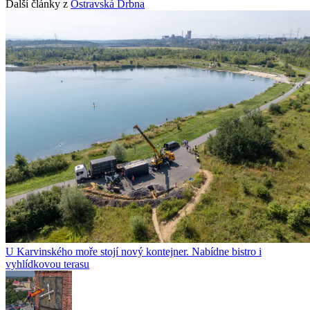
Další články z
Ostravská Drbna
U Karvinského moře stojí nový kontejner. Nabídne bistro i
vyhlídkovou terasu