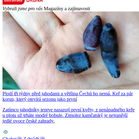
Vybrali jsme pro vás
Magazíny a zajímavosti
Plodí tři týdny před jahodami a většina Čechů ho nemá. Keř za pár
korun, který otevírá sezonu jako první
Zatímco jahodníky teprve nasazují první květy, z nenápadného keře
u plotu už trháte modré bobule. Zimolez kamčatský je nejranější
jedlé ovoce české zahrady.
Chalupáři-Zahrádkáři