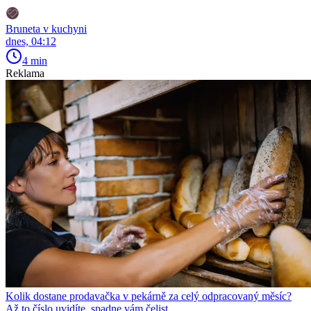
Bruneta v kuchyni
dnes, 04:12
4 min
Reklama
Kolik dostane prodavačka v pekárně za celý odpracovaný měsíc?
Až to číslo uvidíte, spadne vám čelist