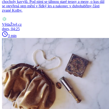
chocholy kavylů. Pod nimi se táhnou staré terasy a meze, o kus dál
se otevřená step mění v řídký les a nakonec v dubohabřiny části
zvané Kolby.
VědaŽivě.cz
dnes, 04:25
3 min