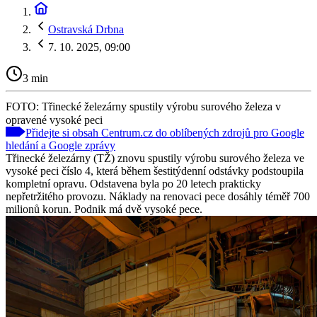
Ostravská Drbna
7. 10. 2025, 09:00
3 min
FOTO: Třinecké železárny spustily výrobu surového železa v
opravené vysoké peci
Přidejte si obsah Centrum.cz do oblíbených zdrojů pro Google
hledání a Google zprávy
Třinecké železárny (TŽ) znovu spustily výrobu surového železa ve
vysoké peci číslo 4, která během šestitýdenní odstávky podstoupila
kompletní opravu. Odstavena byla po 20 letech prakticky
nepřetržitého provozu. Náklady na renovaci pece dosáhly téměř 700
milionů korun. Podnik má dvě vysoké pece.