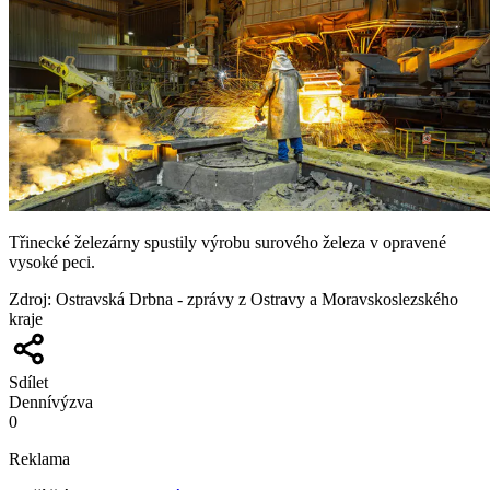
Třinecké železárny spustily výrobu surového železa v opravené
vysoké peci.
Zdroj
:
Ostravská Drbna - zprávy z Ostravy a Moravskoslezského
kraje
Sdílet
Denní
výzva
0
Reklama