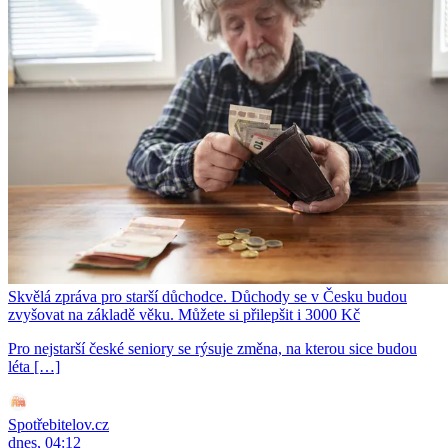
Skvělá zpráva pro starší důchodce. Důchody se v Česku budou
zvyšovat na základě věku. Můžete si přilepšit i 3000 Kč
Pro nejstarší české seniory se rýsuje změna, na kterou sice budou
léta […]
Spotřebitelov.cz
dnes, 04:12