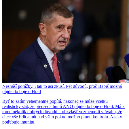
Nesnáší porážky, i tak to asi zkusí. Pět důvodů, proč Babiš možná
půjde do boje o Hrad
Byť to zatím vehementně popírá, nakonec se může vcelku
realisticky stát, že předseda hnutí ANO půjde do boje o Hrad. Má k
tomu několik dobrých důvodů – obzvlášť vezmeme-li v úvahu, že
chce vše řídit a mít nad vším pokud možno plnou kontrolu. A taky
potřebuje imunitu.