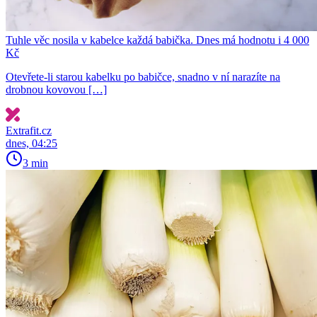
Tuhle věc nosila v kabelce každá babička. Dnes má hodnotu i 4 000
Kč
Otevřete-li starou kabelku po babičce, snadno v ní narazíte na
drobnou kovovou […]
Extrafit.cz
dnes, 04:25
3 min