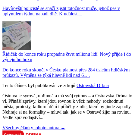
Havířovští policisté se snaží zjistit totožnost muže, jehož pes v
uplynulém týdnu napadl dítě. K události...
Řidičák do konce roku propadne čtvrt milionu lidí. Nový přijde i do
výdejního boxu
Do konce roku skončí v Česku platnost přes 284 tisícům řidičským
průkazů. Výměna se týká hlavně lidí nad 61...
Tento článek byl publikován ze zdrojů
Ostravská Drbna
Ostrava je syrová, upřímná a má svůj rytmus – a Ostravská Drbna to
ví. Přináší zprávy, které jdou rovnou k věci: nehody, rozhodnutí
města, protesty, kulturní dění i příběhy z ulic, které by jinde zapadly.
Nehraje si na formality – mluví tak, jak se v Ostravě žije: na rovinu.
Vedle zpravodajství...
Všechny články tohoto autora →