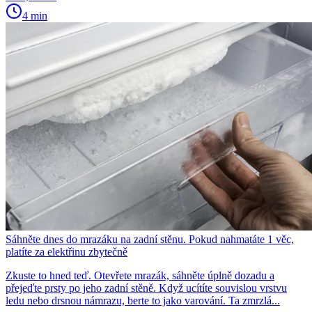
4 min
Sáhněte dnes do mrazáku na zadní stěnu. Pokud nahmatáte 1 věc,
platíte za elektřinu zbytečně
Zkuste to hned teď. Otevřete mrazák, sáhněte úplně dozadu a
přejeďte prsty po jeho zadní stěně. Když ucítíte souvislou vrstvu
ledu nebo drsnou námrazu, berte to jako varování. Ta zmrzlá...