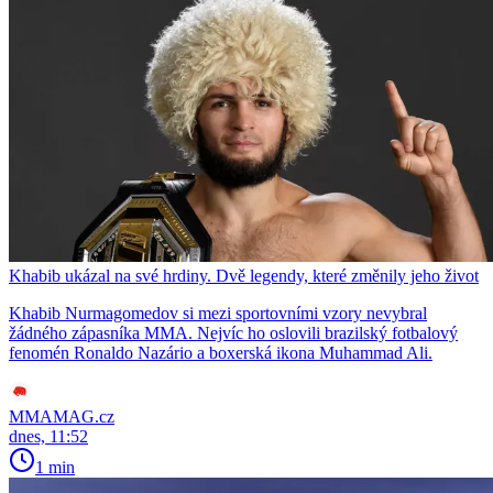
Khabib ukázal na své hrdiny. Dvě legendy, které změnily jeho život
Khabib Nurmagomedov si mezi sportovními vzory nevybral
žádného zápasníka MMA. Nejvíc ho oslovili brazilský fotbalový
fenomén Ronaldo Nazário a boxerská ikona Muhammad Ali.
MMAMAG.cz
dnes, 11:52
1 min