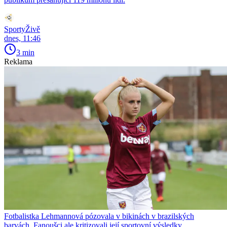
SportyŽivě
dnes, 11:46
3 min
Reklama
Fotbalistka Lehmannová pózovala v bikinách v brazilských
barvách. Fanoušci ale kritizovali její sportovní výsledky