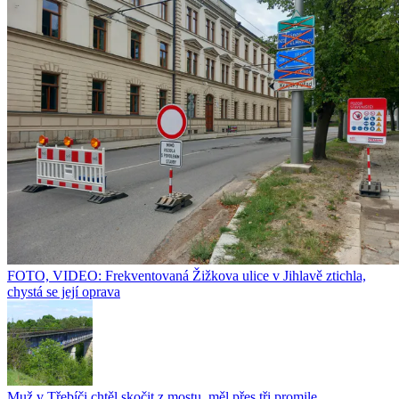
FOTO, VIDEO: Frekventovaná Žižkova ulice v Jihlavě ztichla,
chystá se její oprava
Muž v Třebíči chtěl skočit z mostu, měl přes tři promile