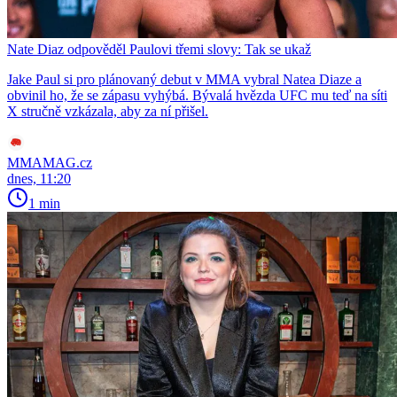
Nate Diaz odpověděl Paulovi třemi slovy: Tak se ukaž
Jake Paul si pro plánovaný debut v MMA vybral Natea Diaze a
obvinil ho, že se zápasu vyhýbá. Bývalá hvězda UFC mu teď na síti
X stručně vzkázala, aby za ní přišel.
MMAMAG.cz
dnes, 11:20
1 min