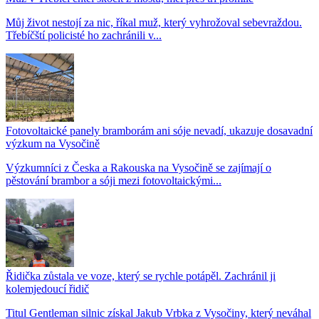
Můj život nestojí za nic, říkal muž, který vyhrožoval sebevraždou.
Třebíčští policisté ho zachránili v...
Fotovoltaické panely bramborám ani sóje nevadí, ukazuje dosavadní
výzkum na Vysočině
Výzkumníci z Česka a Rakouska na Vysočině se zajímají o
pěstování brambor a sóji mezi fotovoltaickými...
Řidička zůstala ve voze, který se rychle potápěl. Zachránil ji
kolemjedoucí řidič
Titul Gentleman silnic získal Jakub Vrbka z Vysočiny, který neváhal