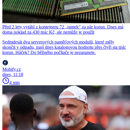
Před 2 lety vytáhl z kontejneru 72 „ramek“ za pár korun. Dnes má
doma poklad za 430 tisíc Kč, ale nemůže je použít
Sedmdesát dva serverových paměťových modulů, které měly
skončit v odpadu, mají dnes katalogovou hodnotu přes čtyři sta tisíc
korun. Háček? Do běžného počítače je nezasunete.
Mobify.cz
dnes, 11:18
4 min