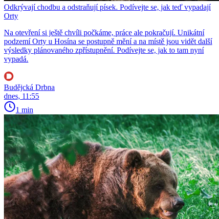
Odkrývají chodbu a odstraňují písek. Podívejte se, jak teď vypadají
Orty
Na otevření si ještě chvíli počkáme, práce ale pokračují. Unikátní
podzemí Orty u Hosína se postupně mění a na místě jsou vidět další
výsledky plánovaného zpřístupnění. Podívejte se, jak to tam nyní
vypadá.
Budějcká Drbna
dnes, 11:55
1 min