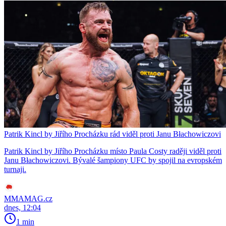
Patrik Kincl by Jiřího Procházku rád viděl proti Janu Błachowiczovi
Patrik Kincl by Jiřího Procházku místo Paula Costy raději viděl proti
Janu Błachowiczovi. Bývalé šampiony UFC by spojil na evropském
turnaji.
MMAMAG.cz
dnes, 12:04
1 min