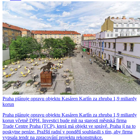
Praha plánuje opravu objektu Kasáren Karlín za zhruba 1,9 miliardy
korun
Praha plánuje opravu objektu Kasáren Karlín za zhruba 1,9 miliardy
korun včetně DPH. Investici bude mít na starosti městská firma
Trade Centre Praha (TCP), která má objekt ve správě. Praha jí na to
poskytne peníze. Pražští radní v pondělí souhlasili s tím, aby firma
vypsala tendr na zpracování projektu rekonstrukce.