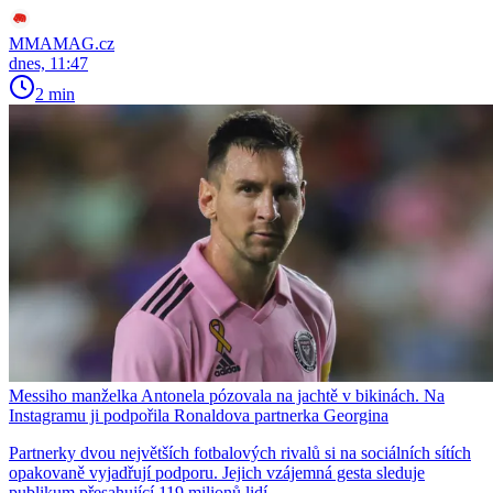
MMAMAG.cz
dnes, 11:47
2 min
Messiho manželka Antonela pózovala na jachtě v bikinách. Na
Instagramu ji podpořila Ronaldova partnerka Georgina
Partnerky dvou největších fotbalových rivalů si na sociálních sítích
opakovaně vyjadřují podporu. Jejich vzájemná gesta sleduje
publikum přesahující 119 milionů lidí.