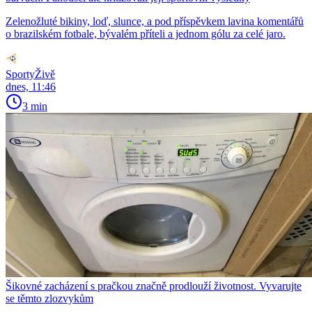
Zelenožluté bikiny, loď, slunce, a pod příspěvkem lavina komentářů
o brazilském fotbale, bývalém příteli a jednom gólu za celé jaro.
SportyŽivě
dnes, 11:46
3 min
Šikovné zacházení s pračkou značně prodlouží životnost. Vyvarujte
se těmto zlozvykům