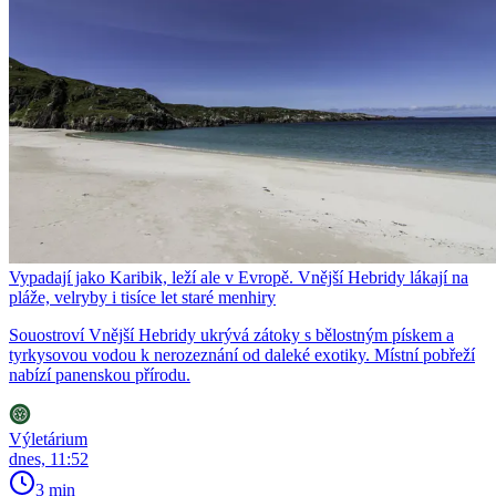
Vypadají jako Karibik, leží ale v Evropě. Vnější Hebridy lákají na
pláže, velryby i tisíce let staré menhiry
Souostroví Vnější Hebridy ukrývá zátoky s bělostným pískem a
tyrkysovou vodou k nerozeznání od daleké exotiky. Místní pobřeží
nabízí panenskou přírodu.
Výletárium
dnes, 11:52
3 min