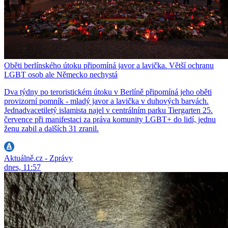
Oběti berlínského útoku připomíná javor a lavička. Větší ochranu
LGBT osob ale Německo nechystá
Dva týdny po teroristickém útoku v Berlíně připomíná jeho oběti
provizorní pomník - mladý javor a lavička v duhových barvách.
Jednadvacetiletý islamista najel v centrálním parku Tiergarten 25.
července při manifestaci za práva komunity LGBT+ do lidí, jednu
ženu zabil a dalších 31 zranil.
Aktuálně.cz - Zprávy
dnes, 11:57