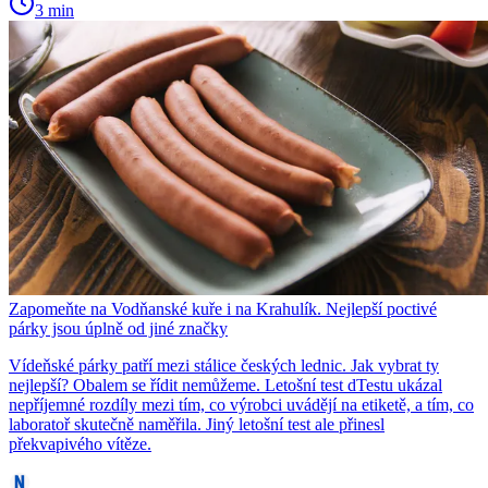
3 min
Zapomeňte na Vodňanské kuře i na Krahulík. Nejlepší poctivé
párky jsou úplně od jiné značky
Vídeňské párky patří mezi stálice českých lednic. Jak vybrat ty
nejlepší? Obalem se řídit nemůžeme. Letošní test dTestu ukázal
nepříjemné rozdíly mezi tím, co výrobci uvádějí na etiketě, a tím, co
laboratoř skutečně naměřila. Jiný letošní test ale přinesl
překvapivého vítěze.