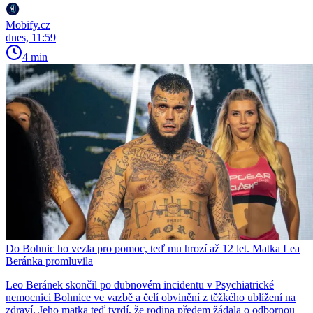
Mobify.cz
dnes, 11:59
4 min
Do Bohnic ho vezla pro pomoc, teď mu hrozí až 12 let. Matka Lea
Beránka promluvila
Leo Beránek skončil po dubnovém incidentu v Psychiatrické
nemocnici Bohnice ve vazbě a čelí obvinění z těžkého ublížení na
zdraví. Jeho matka teď tvrdí, že rodina předem žádala o odbornou