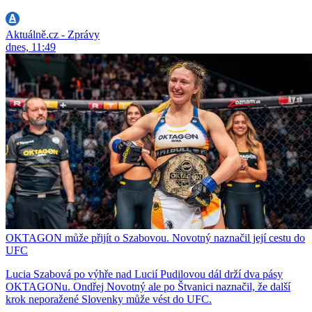
Aktuálně.cz - Zprávy
dnes, 11:49
OKTAGON může přijít o Szabovou. Novotný naznačil její cestu do
UFC
Lucia Szabová po výhře nad Lucií Pudilovou dál drží dva pásy
OKTAGONu. Ondřej Novotný ale po Štvanici naznačil, že další
krok neporažené Slovenky může vést do UFC.