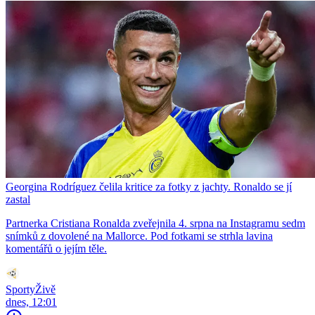
Georgina Rodríguez čelila kritice za fotky z jachty. Ronaldo se jí
zastal
Partnerka Cristiana Ronalda zveřejnila 4. srpna na Instagramu sedm
snímků z dovolené na Mallorce. Pod fotkami se strhla lavina
komentářů o jejím těle.
SportyŽivě
dnes, 12:01