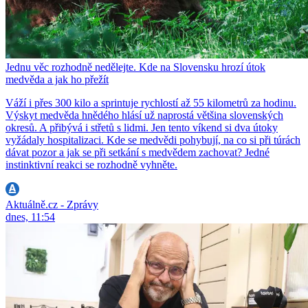
Jednu věc rozhodně nedělejte. Kde na Slovensku hrozí útok
medvěda a jak ho přežít
Váží i přes 300 kilo a sprintuje rychlostí až 55 kilometrů za hodinu.
Výskyt medvěda hnědého hlásí už naprostá většina slovenských
okresů. A přibývá i střetů s lidmi. Jen tento víkend si dva útoky
vyžádaly hospitalizaci. Kde se medvědi pohybují, na co si při túrách
dávat pozor a jak se při setkání s medvědem zachovat? Jedné
instinktivní reakci se rozhodně vyhněte.
Aktuálně.cz - Zprávy
dnes, 11:54