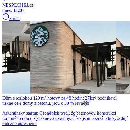
NESPECHEJ.cz
dnes, 12:00
3 min
Dům s rozlohou 120 m² hotový za 48 hodin: 27letý podnikatel
tiskne celé domy z betonu, jsou o 30 % levnější
Argentinský startup Grondplek tvrdí, že betonovou konstrukci
rodinného domu vytiskne za dva dny. Čísla jsou lákavá, ale vyžadují
důležité upřesnění.