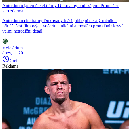
Autokino u jaderné elektrárny Dukovany budí zájem. Promítá se
tam zdarma
Autokino u elektrárny Dukovany hlásí jubilejní desátý ročník a
přináší šest filmových večerů. Unikátní atmosféra promítání skrývá
velmi netradiční detail.
Výletárium
dnes, 11:20
2 min
Reklama