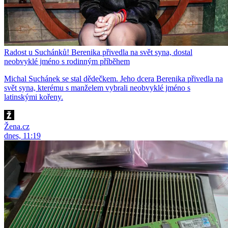
Radost u Suchánků! Berenika přivedla na svět syna, dostal
neobvyklé jméno s rodinným příběhem
Michal Suchánek se stal dědečkem. Jeho dcera Berenika přivedla na
svět syna, kterému s manželem vybrali neobvyklé jméno s
latinskými kořeny.
Žena.cz
dnes, 11:19