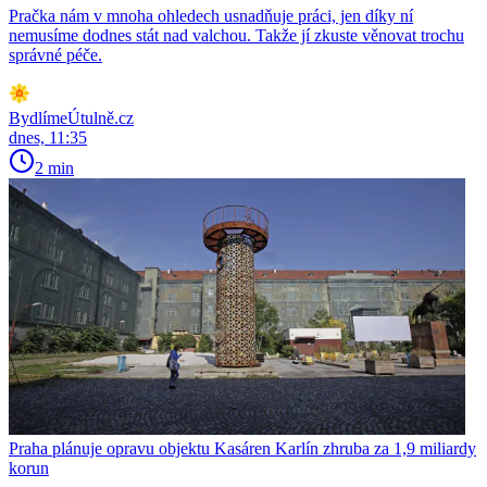
Pračka nám v mnoha ohledech usnadňuje práci, jen díky ní
nemusíme dodnes stát nad valchou. Takže jí zkuste věnovat trochu
správné péče.
BydlímeÚtulně.cz
dnes, 11:35
2 min
Praha plánuje opravu objektu Kasáren Karlín zhruba za 1,9 miliardy
korun