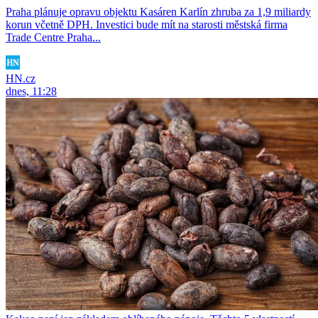
Praha plánuje opravu objektu Kasáren Karlín zhruba za 1,9 miliardy
korun včetně DPH. Investici bude mít na starosti městská firma
Trade Centre Praha...
HN.cz
dnes, 11:28