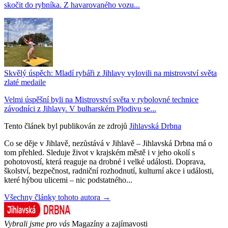
skočit do rybníka. Z havarovaného vozu...
Skvělý úspěch: Mladí rybáři z Jihlavy vylovili na mistrovství světa
zlaté medaile
Velmi úspěšní byli na Mistrovství světa v rybolovné technice
závodníci z Jihlavy. V bulharském Plodivu se...
Tento článek byl publikován ze zdrojů
Jihlavská Drbna
Co se děje v Jihlavě, nezůstává v Jihlavě – Jihlavská Drbna má o
tom přehled. Sleduje život v krajském městě i v jeho okolí s
pohotovostí, která reaguje na drobné i velké události. Doprava,
školství, bezpečnost, radniční rozhodnutí, kulturní akce i události,
které hýbou ulicemi – nic podstatného...
Všechny články tohoto autora →
Vybrali jsme pro vás
Magazíny a zajímavosti