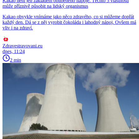
Kakao není jen základem oblíbeného nápoje. Těchto 5 vlastností
může příznivě působit na lidský organismus
Kakao obvykle vnímáme jako něco zdravého, co si můžeme dopřát
každý den. Dá se z něj vyrobit čokoláda i lahodný nápoj. Ovšem má
vliv i na zdraví.
Zdravestravovani.eu
dnes, 11:24
2 min