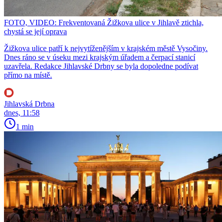
FOTO, VIDEO: Frekventovaná Žižkova ulice v Jihlavě ztichla,
chystá se její oprava
Žižkova ulice patří k nejvytíženějším v krajském městě Vysočiny.
Dnes ráno se v úseku mezi krajským úřadem a čerpací stanicí
uzavřela. Redakce Jihlavské Drbny se byla dopoledne podívat
přímo na místě.
Jihlavská Drbna
dnes, 11:58
1 min