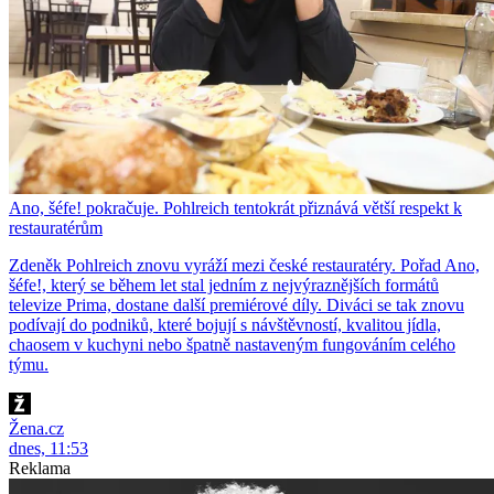
Ano, šéfe! pokračuje. Pohlreich tentokrát přiznává větší respekt k
restauratérům
Zdeněk Pohlreich znovu vyráží mezi české restauratéry. Pořad Ano,
šéfe!, který se během let stal jedním z nejvýraznějších formátů
televize Prima, dostane další premiérové díly. Diváci se tak znovu
podívají do podniků, které bojují s návštěvností, kvalitou jídla,
chaosem v kuchyni nebo špatně nastaveným fungováním celého
týmu.
Žena.cz
dnes, 11:53
Reklama