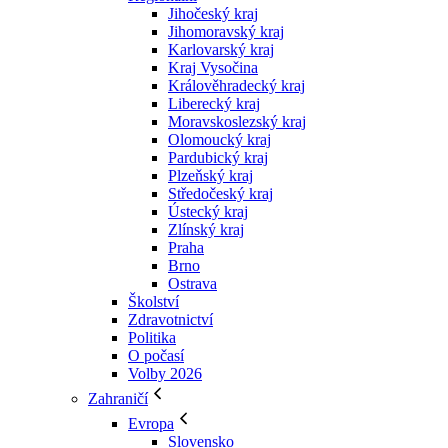
Jihočeský kraj
Jihomoravský kraj
Karlovarský kraj
Kraj Vysočina
Králověhradecký kraj
Liberecký kraj
Moravskoslezský kraj
Olomoucký kraj
Pardubický kraj
Plzeňský kraj
Středočeský kraj
Ústecký kraj
Zlínský kraj
Praha
Brno
Ostrava
Školství
Zdravotnictví
Politika
O počasí
Volby 2026
Zahraničí
Evropa
Slovensko