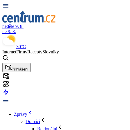
neděle 9. 8.
ne 9. 8.
30°C
Internet
Firmy
Recepty
Slovníky
Přihlášení
Zprávy
Domácí
Regionální