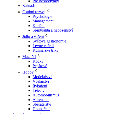
Pro hospodyňky
Zahrada
Osobní rozvoj
Psychologie
Management
Kariéra
Spiritualita a náboženství
Jídlo a vaření
Světová gastronomie
Levné vaření
Kulinářské triky
Mazlíčci
Kočky
Pejskové
Hobby
Modelářství
Včelařství
Rybaření
Letectví
Automobilismus
Adrenalin
Sběratelství
Houbaření