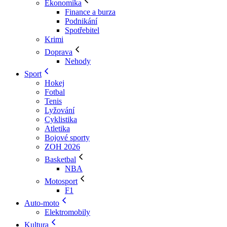
Ekonomika
Finance a burza
Podnikání
Spotřebitel
Krimi
Doprava
Nehody
Sport
Hokej
Fotbal
Tenis
Lyžování
Cyklistika
Atletika
Bojové sporty
ZOH 2026
Basketbal
NBA
Motosport
F1
Auto-moto
Elektromobily
Kultura