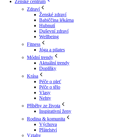
Ženské centrum
Zdraví
Ženské zdraví
Babiččina lékárna
Hubnutí
Duševní zdraví
Wellbeing
Fitness
Jóga a pilates
Módní trendy
Aktuální trendy
Doplňky
Krása
Péče o pleť
Péče o tělo
Vlasy
Nehty
Příběhy ze života
Inspirativní ženy
Rodina & komunita
Výchova
Přátelství
Vztahy