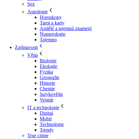
Sex
Astrologie
Horoskopy
Tarot a karty
Andělé a tajemná znamení
Numerologie
Tajemno
Zajímavosti
Věda
Biologie
Ekologie
Fyzika
Geografie
Historie
Chemie
Jazykověda
Vesmír
IT a technologie
Digital
Mobil
Technologie
Trendy
True crime