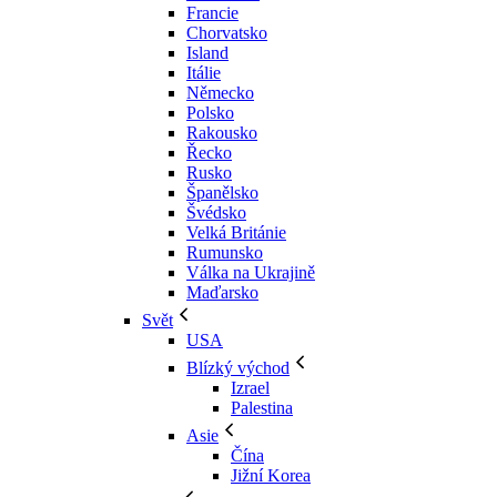
Francie
Chorvatsko
Island
Itálie
Německo
Polsko
Rakousko
Řecko
Rusko
Španělsko
Švédsko
Velká Británie
Rumunsko
Válka na Ukrajině
Maďarsko
Svět
USA
Blízký východ
Izrael
Palestina
Asie
Čína
Jižní Korea