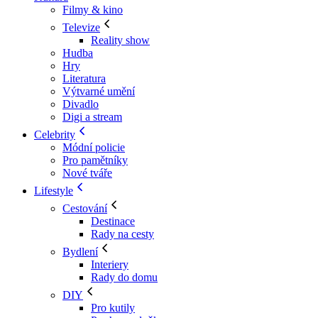
Filmy & kino
Televize
Reality show
Hudba
Hry
Literatura
Výtvarné umění
Divadlo
Digi a stream
Celebrity
Módní policie
Pro pamětníky
Nové tváře
Lifestyle
Cestování
Destinace
Rady na cesty
Bydlení
Interiery
Rady do domu
DIY
Pro kutily