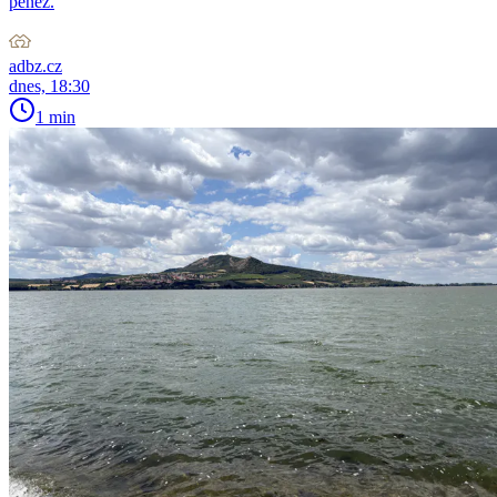
peněz.
adbz.cz
dnes, 18:30
1 min