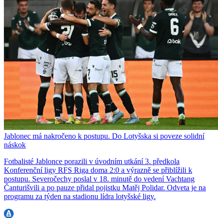
Jablonec má nakročeno k postupu. Do Lotyšska si poveze solidní
náskok
Fotbalisté Jablonce porazili v úvodním utkání 3. předkola
Konferenční ligy RFS Riga doma 2:0 a výrazně se přiblížili k
postupu. Severočechy poslal v 18. minutě do vedení Vachtang
Čanturišvili a po pauze přidal pojistku Matěj Polidar. Odveta je na
programu za týden na stadionu lídra lotyšské ligy.