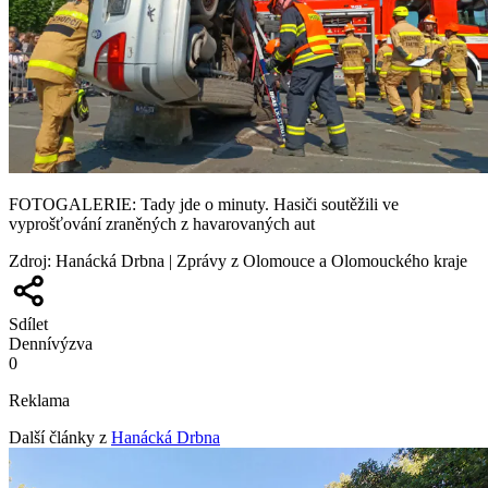
FOTOGALERIE: Tady jde o minuty. Hasiči soutěžili ve
vyprošťování zraněných z havarovaných aut
Zdroj
:
Hanácká Drbna | Zprávy z Olomouce a Olomouckého kraje
Sdílet
Denní
výzva
0
Reklama
Další články z
Hanácká Drbna