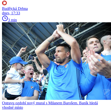
Budějcká Drbna
dnes, 17:33
3 min
Ostravu ozdobí nový mural s Milanem Barošem. Baník hledá
vhodné místo