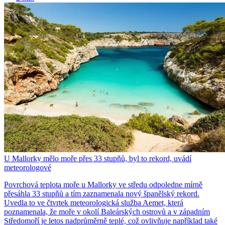
U Mallorky mělo moře přes 33 stupňů, byl to rekord, uvádí
meteorologové
Povrchová teplota moře u Mallorky ve středu odpoledne mírně
přesáhla 33 stupňů a tím zaznamenala nový španělský rekord.
Uvedla to ve čtvrtek meteorologická služba Aemet, která
poznamenala, že moře v okolí Baleárských ostrovů a v západním
Středomoří je letos nadprůměrně teplé, což ovlivňuje například také