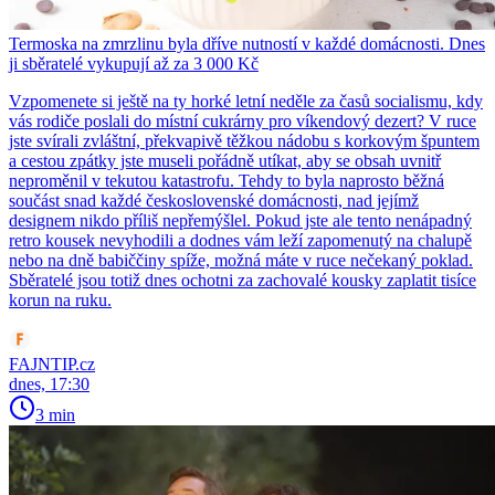
Termoska na zmrzlinu byla dříve nutností v každé domácnosti. Dnes
ji sběratelé vykupují až za 3 000 Kč
Vzpomenete si ještě na ty horké letní neděle za časů socialismu, kdy
vás rodiče poslali do místní cukrárny pro víkendový dezert? V ruce
jste svírali zvláštní, překvapivě těžkou nádobu s korkovým špuntem
a cestou zpátky jste museli pořádně utíkat, aby se obsah uvnitř
neproměnil v tekutou katastrofu. Tehdy to byla naprosto běžná
součást snad každé československé domácnosti, nad jejímž
designem nikdo příliš nepřemýšlel. Pokud jste ale tento nenápadný
retro kousek nevyhodili a dodnes vám leží zapomenutý na chalupě
nebo na dně babiččiny spíže, možná máte v ruce nečekaný poklad.
Sběratelé jsou totiž dnes ochotni za zachovalé kousky zaplatit tisíce
korun na ruku.
FAJNTIP.cz
dnes, 17:30
3 min