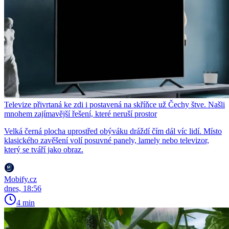
Televize přivrtaná ke zdi i postavená na skříňce už Čechy štve. Našli
mnohem zajímavější řešení, které neruší prostor
Velká černá plocha uprostřed obýváku dráždí čím dál víc lidí. Místo
klasického zavěšení volí posuvné panely, lamely nebo televizor,
který se tváří jako obraz.
Mobify.cz
dnes, 18:56
4 min