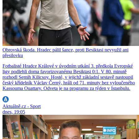
Obrovská škoda. Hradec pálil šance, proti Besiktasi nevyužil ani
přesilovku
Fotbalisté Hradce Králové v úvodním utkání 3. předkola Evropské
ligy podlehli doma favorizovanému Besiktasi 0:1. V 80. minutě
rozhodl Semih Kilicsoy. Hosté, v jejichž základní sestavě nastoupil
český křídelník Václav Černý, hráli od 71. minuty bez vyloučeného
Kassouma Ouattary. Odveta je na programu za týden v Istanbulu.
Aktuálně.cz - Sport
dnes, 19:05