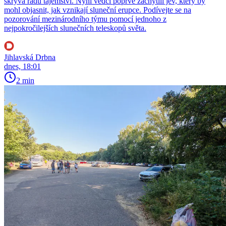
skrývá řadu tajemství. Nyní vědci poprvé zachytili jev, který by
mohl objasnit, jak vznikají sluneční erupce. Podívejte se na
pozorování mezinárodního týmu pomocí jednoho z
nejpokročilejších slunečních teleskopů světa.
Jihlavská Drbna
dnes, 18:01
2 min