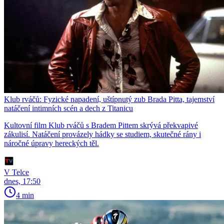
Klub rváčů: Fyzické napadení, uštípnutý zub Brada Pitta, tajemství
natáčení intimních scén a dech z Titanicu
Kultovní film Klub rváčů s Bradem Pittem skrývá překvapivé
zákulisí. Natáčení provázely hádky se studiem, skutečné rány i
náročné úpravy hereckých těl.
V Telce
dnes, 17:50
4 min