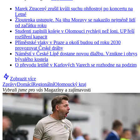
Marek Ztracený zrušil kvůli suchu ohňostroj po koncertu na
Letné
Žloutenka ustupuje. Na jihu Moravy se nakazilo nejméně lidí
od začátku roku
Studenti zaplnili koleje v Olomouci rychleji než loni. UP řeší
rozšíření kapacit
Příměstské vlaky v Praze a okolí budou od roku 2030
provozovat České dráhy
Náměstí v České Lípě dostane novou dlažbu. Vznikne i obrys
bývalého kostela
O převodu letiště v Karlových Varech se rozhodne na podzim
Zobrazit více
Zprávy
Domácí
Regionální
Olomoucký kraj
Vybrali jsme pro vás
Magazíny a zajímavosti