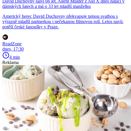
David Duchovny slaví 66 let. Agent Mulder z Akt X dnes natáčí v
dámských šatech a má o 33 let mladší manželku
Americký herec David Duchovny překvapuje tajnou svatbou s
výrazně mladší partnerkou i nečekanou filmovou rolí. Letos navíc
potěší české fanoušky v Praze.
ReadZone
dnes, 17:30
4 min
Reklama