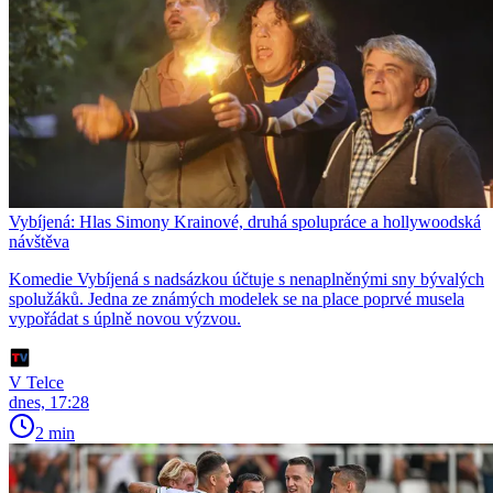
Vybíjená: Hlas Simony Krainové, druhá spolupráce a hollywoodská
návštěva
Komedie Vybíjená s nadsázkou účtuje s nenaplněnými sny bývalých
spolužáků. Jedna ze známých modelek se na place poprvé musela
vypořádat s úplně novou výzvou.
V Telce
dnes, 17:28
2 min