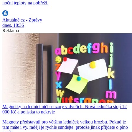
noční teploty na pobřeží.
Aktuálně.cz - Zprávy
dnes, 18:36
Reklama
Magnetky na lednici ničí senzory v dveřích. Nová lednička stojí 12
000 Kč a pojistka to nekryje
Magnety představují pro většinu ledniček velkou hrozbu. Pokud je
tam máte i vy, raději je rychle sundejte, protože jinak přijdete o plno