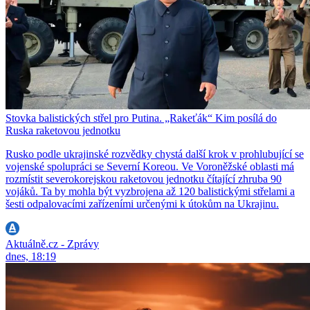
Stovka balistických střel pro Putina. „Rakeťák“ Kim posílá do
Ruska raketovou jednotku
Rusko podle ukrajinské rozvědky chystá další krok v prohlubující se
vojenské spolupráci se Severní Koreou. Ve Voroněžské oblasti má
rozmístit severokorejskou raketovou jednotku čítající zhruba 90
vojáků. Ta by mohla být vyzbrojena až 120 balistickými střelami a
šesti odpalovacími zařízeními určenými k útokům na Ukrajinu.
Aktuálně.cz - Zprávy
dnes, 18:19