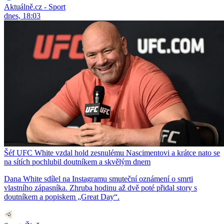
Aktuálně.cz - Sport
dnes, 18:03
Šéf UFC White vzdal hold zesnulému Nascimentovi a krátce nato se
na sítích pochlubil doutníkem a skvělým dnem
Dana White sdílel na Instagramu smuteční oznámení o smrti
vlastního zápasníka. Zhruba hodinu až dvě poté přidal story s
doutníkem a popiskem „Great Day“.