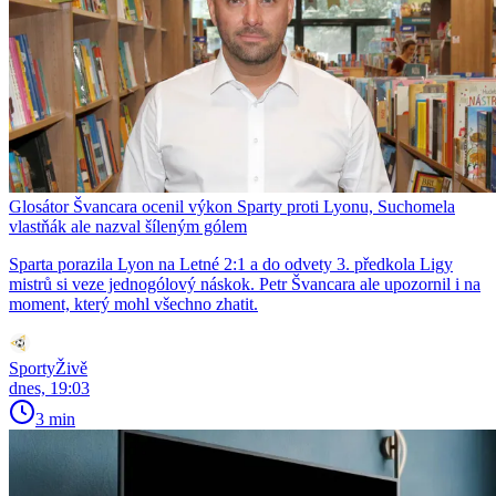
Glosátor Švancara ocenil výkon Sparty proti Lyonu, Suchomela
vlastňák ale nazval šíleným gólem
Sparta porazila Lyon na Letné 2:1 a do odvety 3. předkola Ligy
mistrů si veze jednogólový náskok. Petr Švancara ale upozornil i na
moment, který mohl všechno zhatit.
SportyŽivě
dnes, 19:03
3 min