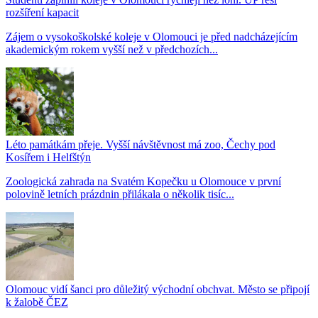
rozšíření kapacit
Zájem o vysokoškolské koleje v Olomouci je před nadcházejícím
akademickým rokem vyšší než v předchozích...
Léto památkám přeje. Vyšší návštěvnost má zoo, Čechy pod
Kosířem i Helfštýn
Zoologická zahrada na Svatém Kopečku u Olomouce v první
polovině letních prázdnin přilákala o několik tisíc...
Olomouc vidí šanci pro důležitý východní obchvat. Město se připojí
k žalobě ČEZ