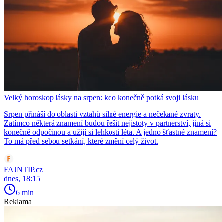
Velký horoskop lásky na srpen: kdo konečně potká svoji lásku
Srpen přináší do oblasti vztahů silné energie a nečekané zvraty.
Zatímco některá znamení budou řešit nejistoty v partnerství, jiná si
konečně odpočinou a užijí si lehkosti léta. A jedno šťastné znamení?
To má před sebou setkání, které změní celý život.
FAJNTIP.cz
dnes, 18:15
6 min
Reklama