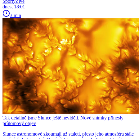
SportyŽivě
dnes, 18:01
3 min
Tak detailně jsme Slunce ještě neviděli. Nové snímky přinesly
průlomový objev
Slunce astronomové zkoumají už staletí, přesto jeho atmosféra stále