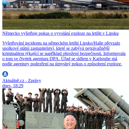
Německo vyšetřuje pokus o vyvolání exploze na letišti v Lipsku
Vyšetřování incidentu na německém letišti Lipsko/Halle převzalo
spolkové státní zastupitelství, které se zabývá nejzávažnější
kriminalitou týkající se například ohrožení bezpečnosti. Informovala
o tom ve čtvrtek agentura DPA. Úřad se sídlem v Karlsruhe má
podle agentury podezření na úmyslný pokus o způsobení exploze.
Aktuálně.cz - Zprávy
dnes, 18:29