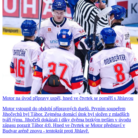
Motor na úvod přípravy uspěl, hned ve čtvrtek se poměří s Jihlavou
Motor vstoupil do období přípravných duelů. Prvním soupeřem
Jihočechů byl Tábor. Zejména domácí útok byl složen z mladších
tváří týmu. Jihočeši dokázali i díky dvěma brzkým trefám v úvodu
zápasu porazit Tábor 4:0. Hned ve čtvrtek se Motor představí v
Budvar aréně znovu - tentokrát proti Jihlavě.