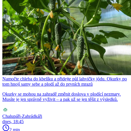
Namočte chleba do kbelíku a přidejte půl lahvičky jódu. Okurky po
tom hnojí samy sebe a plodí až do prvních mrazů
Okurky se mohou na zahradě změnit doslova v plodící nezmary.
Musíte je jen správně vyživit – a pak už se jen těšit z výsledků.
Chalupáři-Zahrádkáři
dnes, 18:45
2 min