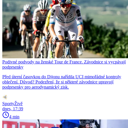
Podivné podvody na ženské Tour de France. Závodnice si vycpávají
podprsenky
Před úterní časovkou do Dijonu nařídila UCI mimořádné kontroly
oblečení. Důvod? Podezření, že si některé závodnice upravují
podprsenky pro aerodynamický zisk.
SportyŽivě
dnes, 17:39
4 min