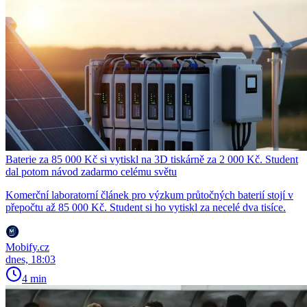
Baterie za 85 000 Kč si vytiskl na 3D tiskárně za 2 000 Kč. Student
dal potom návod zadarmo celému světu
Komerční laboratorní článek pro výzkum průtočných baterií stojí v
přepočtu až 85 000 Kč. Student si ho vytiskl za necelé dva tisíce.
Mobify.cz
dnes, 18:03
4 min