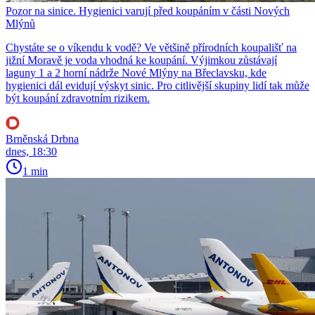
Pozor na sinice. Hygienici varují před koupáním v části Nových
Mlýnů
Chystáte se o víkendu k vodě? Ve většině přírodních koupališť na
jižní Moravě je voda vhodná ke koupání. Výjimkou zůstávají
laguny 1 a 2 horní nádrže Nové Mlýny na Břeclavsku, kde
hygienici dál evidují výskyt sinic. Pro citlivější skupiny lidí tak může
být koupání zdravotním rizikem.
Brněnská Drbna
dnes, 18:30
1 min