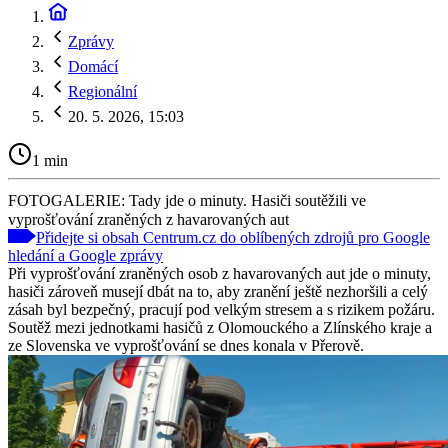
Zprávy
Domácí
Regionální
20. 5. 2026, 15:03
1 min
FOTOGALERIE: Tady jde o minuty. Hasiči soutěžili ve
vyprošťování zraněných z havarovaných aut
Přidejte si obsah Centrum.cz do oblíbených zdrojů pro Google
hledání a Google zprávy
Při vyprošťování zraněných osob z havarovaných aut jde o minuty,
hasiči zároveň musejí dbát na to, aby zranění ještě nezhoršili a celý
zásah byl bezpečný, pracují pod velkým stresem a s rizikem požáru.
Soutěž mezi jednotkami hasičů z Olomouckého a Zlínského kraje a
ze Slovenska ve vyprošťování se dnes konala v Přerově.