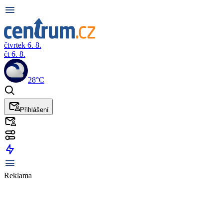
čtvrtek 6. 8.
čt 6. 8.
28°C
Přihlášení
Reklama