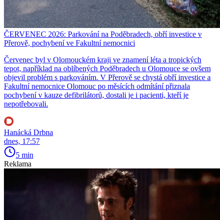
ČERVENEC 2026: Parkování na Poděbradech, obří investice v
Přerově, pochybení ve Fakultní nemocnici
Červenec byl v Olomouckém kraji ve znamení léta a tropických
tepot, například na oblíbených Poděbradech u Olomouce se ovšem
objevil problém s parkováním. V Přerově se chystá obří investice a
Fakultní nemocnice Olomouc po měsících odmítání přiznala
pochybení v kauze defibrilátorů, dostali je i pacienti, kteří je
nepotřebovali.
Hanácká Drbna
dnes, 17:57
5 min
Reklama