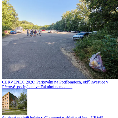
ČERVENEC 2026: Parkování na Poděbradech, obří investice v
Přerově, pochybení ve Fakultní nemocnici
Studenti zaplnili koleje v Olomouci rychleji než loni. UP řeší