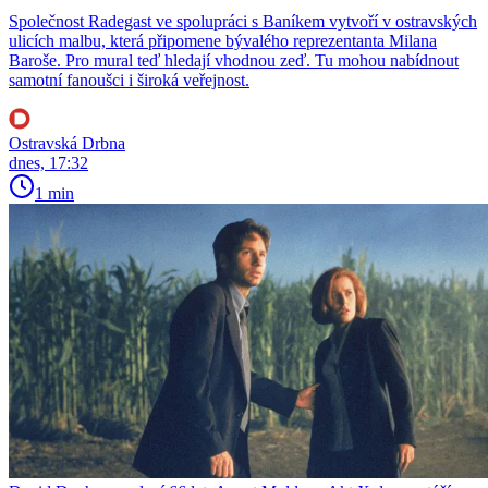
Společnost Radegast ve spolupráci s Baníkem vytvoří v ostravských
ulicích malbu, která připomene bývalého reprezentanta Milana
Baroše. Pro mural teď hledají vhodnou zeď. Tu mohou nabídnout
samotní fanoušci i široká veřejnost.
Ostravská Drbna
dnes, 17:32
1 min