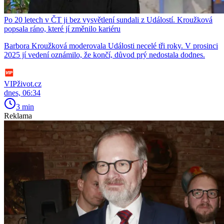
Po 20 letech v ČT ji bez vysvětlení sundali z Událostí. Kroužková
popsala ráno, které jí změnilo kariéru
Barbora Kroužková moderovala Události necelé tři roky. V prosinci
2025 jí vedení oznámilo, že končí, důvod prý nedostala dodnes.
VIPživot.cz
dnes, 06:34
3 min
Reklama