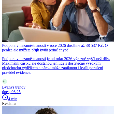
Podpora v nezaměstnanosti v roce 2026 dosáhne až 38 537 Kč. O
peníze ale můžete přijít kvůli jedné chybě
Podpora v nezaměstnanosti je od roku 2026 výrazně vyšší než dřív.
Maximální částku ale dostanou jen lidé s dostatečně vysokým
předchozím výdělkem a nárok může zaniknout i kvůli porušení
pravidel evidence.
Byznys trendy
dnes, 06:25
4 min
Reklama