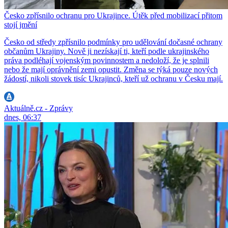
Česko zpřísnilo ochranu pro Ukrajince. Útěk před mobilizací přitom
stojí jmění
Česko od středy zpřísnilo podmínky pro udělování dočasné ochrany
občanům Ukrajiny. Nově ji nezískají ti, kteří podle ukrajinského
práva podléhají vojenským povinnostem a nedoloží, že je splnili
nebo že mají oprávnění zemi opustit. Změna se týká pouze nových
žádostí, nikoli stovek tisíc Ukrajinců, kteří už ochranu v Česku mají.
Aktuálně.cz - Zprávy
dnes, 06:37