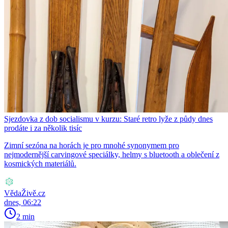
Sjezdovka z dob socialismu v kurzu: Staré retro lyže z půdy dnes
prodáte i za několik tisíc
Zimní sezóna na horách je pro mnohé synonymem pro
nejmodernější carvingové speciálky, helmy s bluetooth a oblečení z
kosmických materiálů.
VědaŽivě.cz
dnes, 06:22
2 min