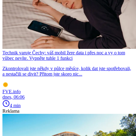
Technik varuje Čechy: váš mobil žere data i přes noc a vy o tom
vůbec nevíte. Vypněte tuhle 1 funkci
Zkontrolovali jste někdy v půlce měsíce, kolik dat jste spotřebovali,
a nestačili se divit? Přitom jste skoro nic...
FVE.info
dnes, 06:06
4 min
Reklama