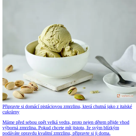
Připravte si domácí pistáciovou zmrzlinu, která chutná jako z italské
cukrárny
Máme před sebou opět velká vedra, proto nejen dětem přijde vhod
výborná zmrzlina. Pokud chcete mít jistotu, že svým blízkým
podáváte opravdu kvalitní zmrzlinu, připravte si ji doma.