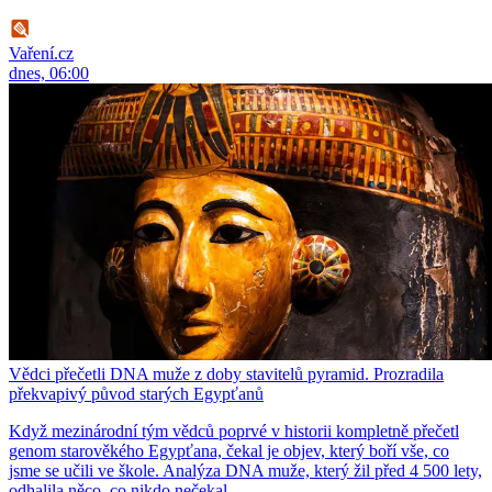
Vaření.cz
dnes, 06:00
Vědci přečetli DNA muže z doby stavitelů pyramid. Prozradila
překvapivý původ starých Egypťanů
Když mezinárodní tým vědců poprvé v historii kompletně přečetl
genom starověkého Egypťana, čekal je objev, který boří vše, co
jsme se učili ve škole. Analýza DNA muže, který žil před 4 500 lety,
odhalila něco, co nikdo nečekal.