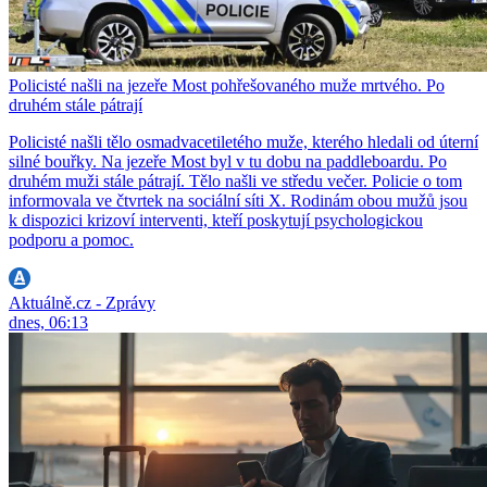
Policisté našli na jezeře Most pohřešovaného muže mrtvého. Po
druhém stále pátrají
Policisté našli tělo osmadvacetiletého muže, kterého hledali od úterní
silné bouřky. Na jezeře Most byl v tu dobu na paddleboardu. Po
druhém muži stále pátrají. Tělo našli ve středu večer. Policie o tom
informovala ve čtvrtek na sociální síti X. Rodinám obou mužů jsou
k dispozici krizoví interventi, kteří poskytují psychologickou
podporu a pomoc.
Aktuálně.cz - Zprávy
dnes, 06:13