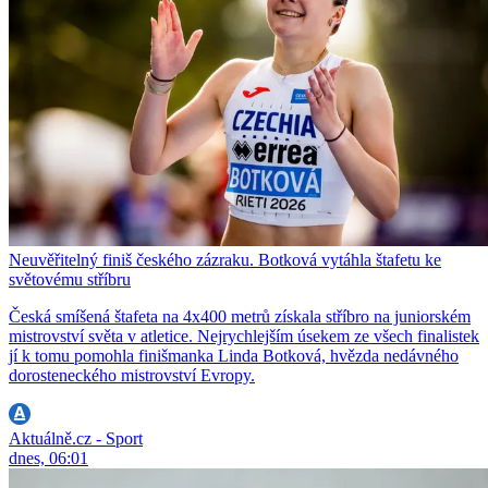
Neuvěřitelný finiš českého zázraku. Botková vytáhla štafetu ke
světovému stříbru
Česká smíšená štafeta na 4x400 metrů získala stříbro na juniorském
mistrovství světa v atletice. Nejrychlejším úsekem ze všech finalistek
jí k tomu pomohla finišmanka Linda Botková, hvězda nedávného
dorosteneckého mistrovství Evropy.
Aktuálně.cz - Sport
dnes, 06:01