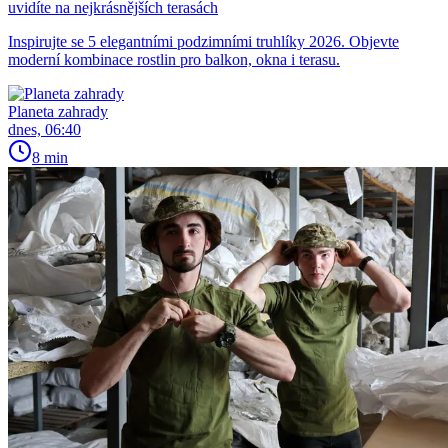
uvidíte na nejkrásnějších terasách
Inspirujte se 5 elegantními podzimními truhlíky 2026. Objevte
moderní kombinace rostlin pro balkon, okna i terasu.
Planeta zahrady
dnes, 06:40
8 min