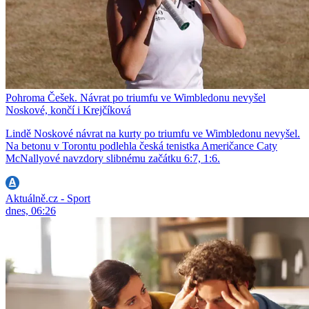
Pohroma Češek. Návrat po triumfu ve Wimbledonu nevyšel
Noskové, končí i Krejčíková
Lindě Noskové návrat na kurty po triumfu ve Wimbledonu nevyšel.
Na betonu v Torontu podlehla česká tenistka Američance Caty
McNallyové navzdory slibnému začátku 6:7, 1:6.
Aktuálně.cz - Sport
dnes, 06:26