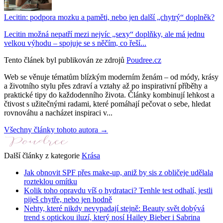
Lecitin: podpora mozku a paměti, nebo jen další „chytrý“ doplněk?
Lecitin možná nepatří mezi nejvíc „sexy“ doplňky, ale má jednu
velkou výhodu – spojuje se s něčím, co řeší...
Tento článek byl publikován ze zdrojů
Poudree.cz
Web se věnuje tématům blízkým moderním ženám – od módy, krásy
a životního stylu přes zdraví a vztahy až po inspirativní příběhy a
praktické tipy do každodenního života. Články kombinují lehkost a
čtivost s užitečnými radami, které pomáhají pečovat o sebe, hledat
rovnováhu a nacházet inspiraci v...
Všechny články tohoto autora →
Další články z kategorie
Krása
Jak obnovit SPF přes make-up, aniž by sis z obličeje udělala
rozteklou omítku
Kolik toho opravdu víš o hydrataci? Tenhle test odhalí, jestli
piješ chytře, nebo jen hodně
Nehty, které nikdy nevypadají stejně: Beauty svět dobývá
trend s optickou iluzí, který nosí Hailey Bieber i Sabrina