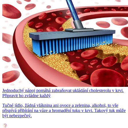
Jednoduchý nápoj pomáhá zabraňovat ukládání cholesterolu v krvi.
Připravit ho zvládne každý
Tučné jídlo, žádná vláknina ani ovoce a zelenina, alkohol, to vše
přispívá přibírání na váze a hromadění tuku v krvi. Takový tuk může
být nebezpečný.