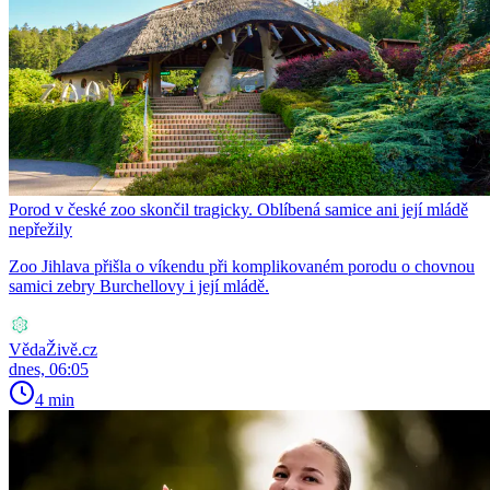
Porod v české zoo skončil tragicky. Oblíbená samice ani její mládě
nepřežily
Zoo Jihlava přišla o víkendu při komplikovaném porodu o chovnou
samici zebry Burchellovy i její mládě.
VědaŽivě.cz
dnes, 06:05
4 min