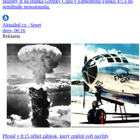
skupiny B na Hlinka Gretzky Cupu v Edmontonu Finsku 4:5 a do
semifinále nepostoupila.
Aktuálně.cz - Sport
dnes, 06:16
Reklama
Přesně v 8:15 přišel záblesk, který změnil svět navždy