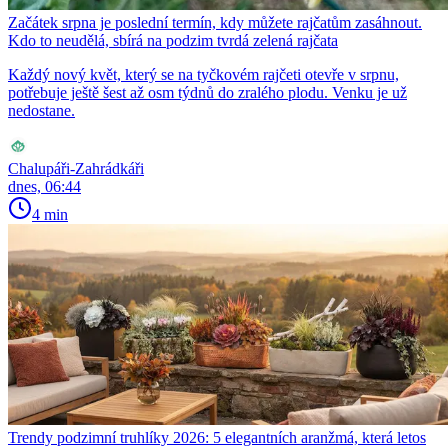
Začátek srpna je poslední termín, kdy můžete rajčatům zasáhnout.
Kdo to neudělá, sbírá na podzim tvrdá zelená rajčata
Každý nový květ, který se na tyčkovém rajčeti otevře v srpnu,
potřebuje ještě šest až osm týdnů do zralého plodu. Venku je už
nedostane.
Chalupáři-Zahrádkáři
dnes, 06:44
4 min
Trendy podzimní truhlíky 2026: 5 elegantních aranžmá, která letos