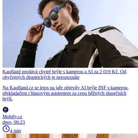
Kaufland prodává chytré brýle s kamerou a AI za 2 019 Kč. Od
obyčejných dioptrických je nerozeznáte
Na Kaufland.cz se letos na jaře objevily AI brýle INF s kamerou,
překladačem i hlasovým asistentem za cenu běžných slunečních
brýlí.
Mobify.cz
dnes, 06:23
4 min