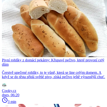
Pivní rohlíky z domácí pekárny: Křupavé pečivo, které provoní celý
dům
Čerstvě upečené rohlíky, to je vůně, která se line celým domem. A
když se do těsta přidá světlé pivo, získá pečivo ještě výraznější chuť.
Cooky.cz
dnes, 06:20
3 min