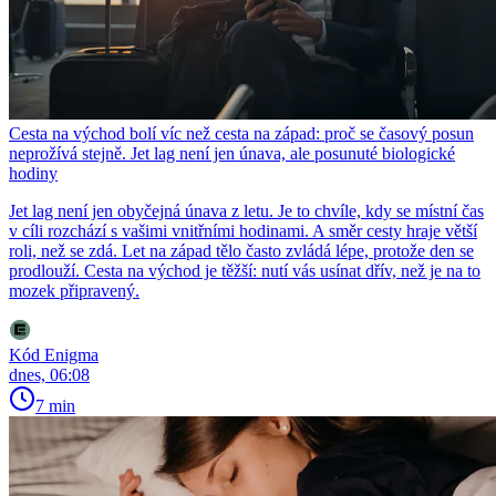
Cesta na východ bolí víc než cesta na západ: proč se časový posun
neprožívá stejně. Jet lag není jen únava, ale posunuté biologické
hodiny
Jet lag není jen obyčejná únava z letu. Je to chvíle, kdy se místní čas
v cíli rozchází s vašimi vnitřními hodinami. A směr cesty hraje větší
roli, než se zdá. Let na západ tělo často zvládá lépe, protože den se
prodlouží. Cesta na východ je těžší: nutí vás usínat dřív, než je na to
mozek připravený.
Kód Enigma
dnes, 06:08
7 min