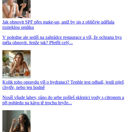
Jak obnovit SPF přes make-up, aniž by sis z obličeje udělala
rozteklou omítku
V poledne ale sedíš na zahrádce restaurace a víš, že ochranu bys
měla obnovit. Jenže jak? Přetřít celý...
Kolik toho opravdu víš o hydrataci? Tenhle test odhalí, jestli piješ
chytře, nebo jen hodně
Nosíš všude lahev, ráno do sebe pošleš sklenici vody s citronem a
při pohledu na kávu tě trochu hryže...