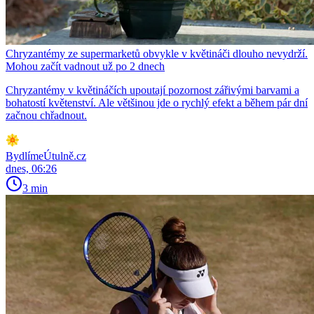
Chryzantémy ze supermarketů obvykle v květináči dlouho nevydrží.
Mohou začít vadnout už po 2 dnech
Chryzantémy v květináčích upoutají pozornost zářivými barvami a
bohatostí květenství. Ale většinou jde o rychlý efekt a během pár dní
začnou chřadnout.
BydlímeÚtulně.cz
dnes, 06:26
3 min