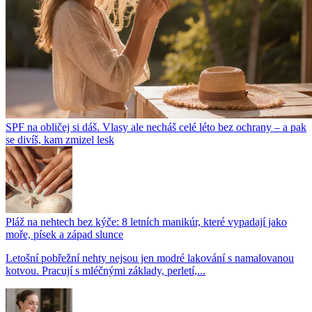
SPF na obličej si dáš. Vlasy ale necháš celé léto bez ochrany – a pak
se divíš, kam zmizel lesk
Pláž na nehtech bez kýče: 8 letních manikúr, které vypadají jako
moře, písek a západ slunce
Letošní pobřežní nehty nejsou jen modré lakování s namalovanou
kotvou. Pracují s mléčnými základy, perletí,...