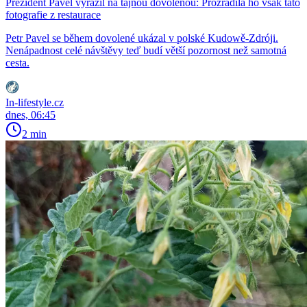
Prezident Pavel vyrazil na tajnou dovolenou: Prozradila ho však tato
fotografie z restaurace
Petr Pavel se během dovolené ukázal v polské Kudowě-Zdróji.
Nenápadnost celé návštěvy teď budí větší pozornost než samotná
cesta.
In-lifestyle.cz
dnes, 06:45
2 min