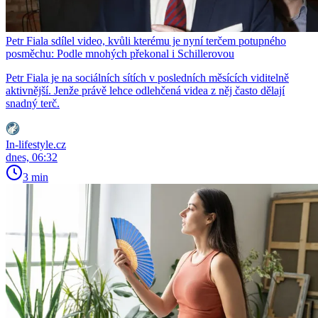
Petr Fiala sdílel video, kvůli kterému je nyní terčem potupného
posměchu: Podle mnohých překonal i Schillerovou
Petr Fiala je na sociálních sítích v posledních měsících viditelně
aktivnější. Jenže právě lehce odlehčená videa z něj často dělají
snadný terč.
In-lifestyle.cz
dnes, 06:32
3 min