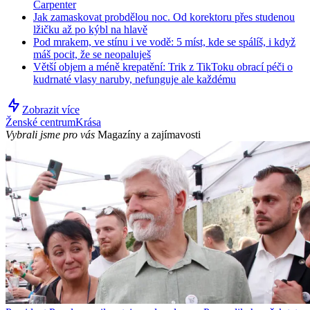
Carpenter
Jak zamaskovat probdělou noc. Od korektoru přes studenou
lžičku až po kýbl na hlavě
Pod mrakem, ve stínu i ve vodě: 5 míst, kde se spálíš, i když
máš pocit, že se neopaluješ
Větší objem a méně krepatění: Trik z TikToku obrací péči o
kudrnaté vlasy naruby, nefunguje ale každému
Zobrazit více
Ženské centrum
Krása
Vybrali jsme pro vás
Magazíny a zajímavosti