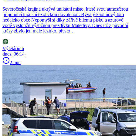
Severočeská krajina ukrývá unikátní místo, které svou atmosférou
připomíná luxusní exotickou dovolenou. Bývalý kaolinový lom
nedaleko obce Nepomyšl si díky zářivě bílému písku a azurové
vodě vysloužil výstižnou přezdívku Maledivy. Dnes už z původní
krásy zbylo jen malé jezírko, přesto…
Výletárium
dnes, 06:14
2 min