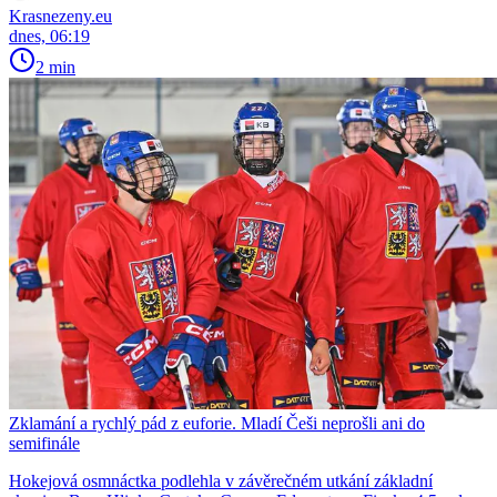
Krasnezeny.eu
dnes, 06:19
2 min
Zklamání a rychlý pád z euforie. Mladí Češi neprošli ani do
semifinále
Hokejová osmnáctka podlehla v závěrečném utkání základní