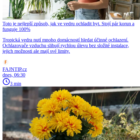
Toto je nejlepší způsob, jak ve vedru ochladit byt. Stojí pár korun a
funguje 100%
Tropická vedra nutí mnoho domácností hledat účinné ochlazení.
Ochlazovače vzduchu slibují rychlou úlevu bez složité instalace,
jejich možnosti ale mají své limity.
FAJNTIP.cz
dnes, 06:30
3 min