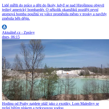
Lidé mířili do práce a děti do školy, když se nad Hirošimou objevil
jediný americký bombardér. O několik okamžiků později první
atomová bomba použitá ve válce proměnila město v trosky a navždy
změnila běh dějin.
Aktuálně.cz - Zprávy
dnes, 06:15
Hodinu od Prahy najdete pláž jako z exotiky. Lom Maledivy se
pyšní bílým pískem a tyrkysovou vodou