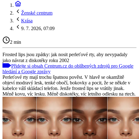
Ženské centrum
Krása
9. 7. 2026, 07:09
2 min
Frosted lips jsou zpátky: jak nosit perleťové rty, aby nevypadaly
jako návrat z diskotéky roku 2002
Přidejte si obsah Centrum.cz do oblíbených zdrojů pro Google
hledání a Google zprávy
Perleťové rty mají trochu špatnou pověst. V hlavě se okamžitě
objeví modravý lesk, tenké obočí, bokovky a pocit, že se někde v
kabelce válí skládací telefon. Jenže frosted lips se vrátily jinak.
Méně kovu, víc lesku. Méně diskotéky, víc letního odlesku na rtech.