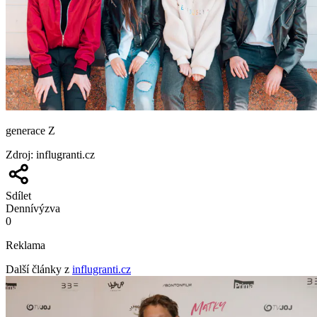
generace Z
Zdroj
:
influgranti.cz
Sdílet
Denní
výzva
0
Reklama
Další články z
influgranti.cz