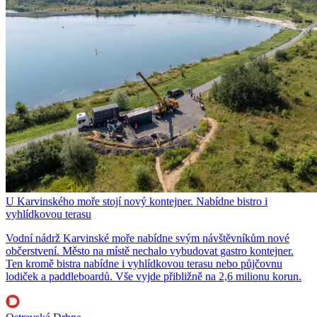
U Karvinského moře stojí nový kontejner. Nabídne bistro i
vyhlídkovou terasu
Vodní nádrž Karvinské moře nabídne svým návštěvníkům nové
občerstvení. Město na místě nechalo vybudovat gastro kontejner.
Ten kromě bistra nabídne i vyhlídkovou terasu nebo půjčovnu
lodiček a paddleboardů. Vše vyjde přibližně na 2,6 milionu korun.