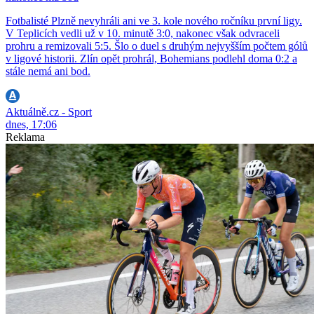
Fotbalisté Plzně nevyhráli ani ve 3. kole nového ročníku první ligy.
V Teplicích vedli už v 10. minutě 3:0, nakonec však odvraceli
prohru a remizovali 5:5. Šlo o duel s druhým nejvyšším počtem gólů
v ligové historii. Zlín opět prohrál, Bohemians podlehl doma 0:2 a
stále nemá ani bod.
Aktuálně.cz - Sport
dnes, 17:06
Reklama