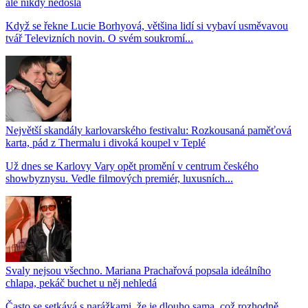
ale nikdy nedošla
Když se řekne Lucie Borhyová, většina lidí si vybaví usměvavou
tvář Televizních novin. O svém soukromí...
Největší skandály karlovarského festivalu: Rozkousaná paměťová
karta, pád z Thermalu i divoká koupel v Teplé
Už dnes se Karlovy Vary opět promění v centrum českého
showbyznysu. Vedle filmových premiér, luxusních...
Svaly nejsou všechno. Mariana Prachařová popsala ideálního
chlapa, pekáč buchet u něj nehledá
Často se setkává s narážkami, že je dlouho sama, což rozhodně