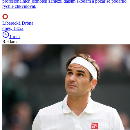
profesionálních jednotek zamezil dalším škodám a požár se podařilo
rychle zlikvidovat.
Liberecká Drbna
dnes, 18:52
1 min
Reklama