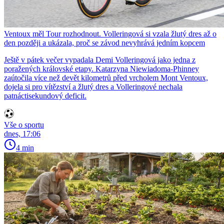
Ventoux měl Tour rozhodnout. Volleringová si vzala žlutý dres až o
den později a ukázala, proč se závod nevyhrává jedním kopcem
Ještě v pátek večer vypadala Demi Volleringová jako jedna z
poražených královské etapy. Katarzyna Niewiadoma-Phinney
zaútočila více než devět kilometrů před vrcholem Mont Ventoux,
dojela si pro vítězství a žlutý dres a Volleringové nechala
patnáctisekundový deficit.
Vše o sportu
dnes, 17:06
4 min