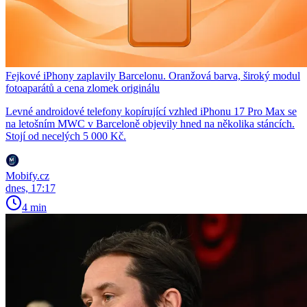
Fejkové iPhony zaplavily Barcelonu. Oranžová barva, široký modul
fotoaparátů a cena zlomek originálu
Levné androidové telefony kopírující vzhled iPhonu 17 Pro Max se
na letošním MWC v Barceloně objevily hned na několika stáncích.
Stojí od necelých 5 000 Kč.
Mobify.cz
dnes, 17:17
4 min