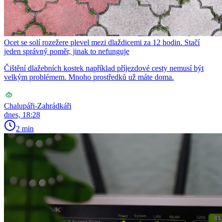
Ocet se solí rozežere plevel mezi dlaždicemi za 12 hodin. Stačí
jeden správný poměr, jinak to nefunguje
Čištění dlažebních kostek například příjezdové cesty nemusí být
velkým problémem. Mnoho prostředků už máte doma.
Chalupáři-Zahrádkáři
dnes, 18:28
2 min