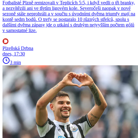
Fotbalisté Plzně remizovali v Teplicích 5:5, i když vedli o tři branky,
a nezvítězili ani ve třetím ligovém kole. Severočeši naopak v nové
sezoně stále neprohráli a v součtu s úvodními dvěma triumfy mají na
kontě sedm bodů. O trefy se postaralo 10 různých střelců, spolu s
dalšími dvěma zápasy jde o utkání s druhým nejvyšším počtem gólů
v samostatné lize.
Plzeňská Drbna
dnes, 17:30
3 min