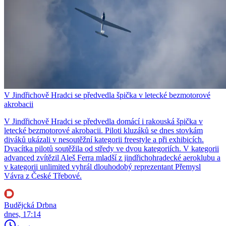
V Jindřichově Hradci se předvedla špička v letecké bezmotorové
akrobacii
V Jindřichově Hradci se předvedla domácí i rakouská špička v
letecké bezmotorové akrobacii. Piloti kluzáků se dnes stovkám
diváků ukázali v nesoutěžní kategorii freestyle a při exhibicích.
Dvacítka pilotů soutěžila od středy ve dvou kategoriích. V kategorii
advanced zvítězil Aleš Ferra mladší z jindřichohradecké aeroklubu a
v kategorii unlimited vyhrál dlouhodobý reprezentant Přemysl
Vávra z České Třebové.
Budějcká Drbna
dnes, 17:14