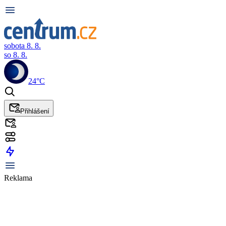
sobota 8. 8.
so 8. 8.
24°C
Přihlášení
Reklama