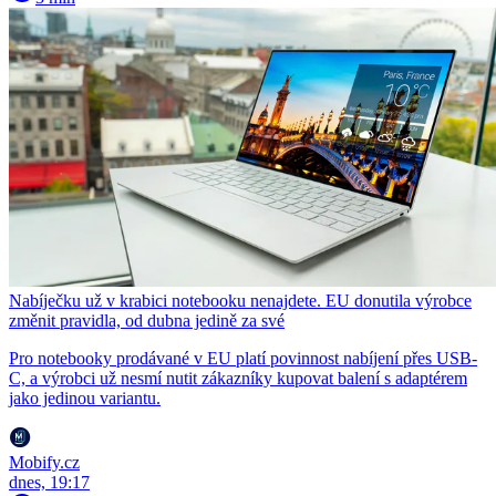
Nabíječku už v krabici notebooku nenajdete. EU donutila výrobce
změnit pravidla, od dubna jedině za své
Pro notebooky prodávané v EU platí povinnost nabíjení přes USB-
C, a výrobci už nesmí nutit zákazníky kupovat balení s adaptérem
jako jedinou variantu.
Mobify.cz
dnes, 19:17