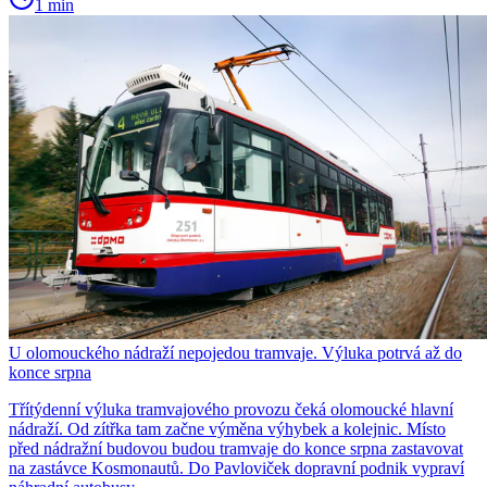
1 min
U olomouckého nádraží nepojedou tramvaje. Výluka potrvá až do
konce srpna
Třítýdenní výluka tramvajového provozu čeká olomoucké hlavní
nádraží. Od zítřka tam začne výměna výhybek a kolejnic. Místo
před nádražní budovou budou tramvaje do konce srpna zastavovat
na zastávce Kosmonautů. Do Pavloviček dopravní podnik vypraví