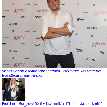
Štěpán Benoni o rodině téměř nemluví. Jeho manželka i sestřenice
jsou přitom známé herečky
Proč Lucii Borhyové štěstí v lásce uniká? Třikrát řekla ano, k oltáři