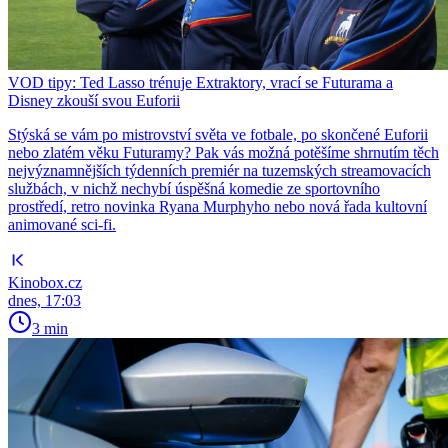
VOD tipy: Ted Lasso trénuje Extraktory, vrací se Futurama a
Disney zkouší svou Euforii
Stýská se vám po mistrovství světa ve fotbale, po skončené Euforii
nebo zlatém věku Futuramy? Pak vás možná potěšíme shrnutím těch
nejvýznamnějších týdenních premiér na tuzemských streamovacích
službách, v nichž nechybí úspěšná komedie ze sportovního
prostředí, retro novinka Ryana Murphyho nebo nová řada kultovní
animované sci-fi.
Kinobox.cz
dnes, 17:03
3 min