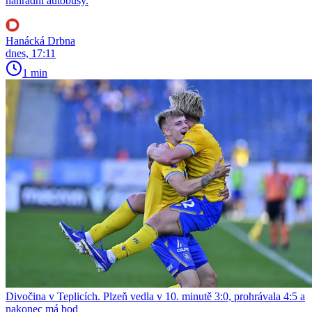
náhradní autobusy.
Hanácká Drbna
dnes, 17:11
1 min
Divočina v Teplicích. Plzeň vedla v 10. minutě 3:0, prohrávala 4:5 a
nakonec má bod