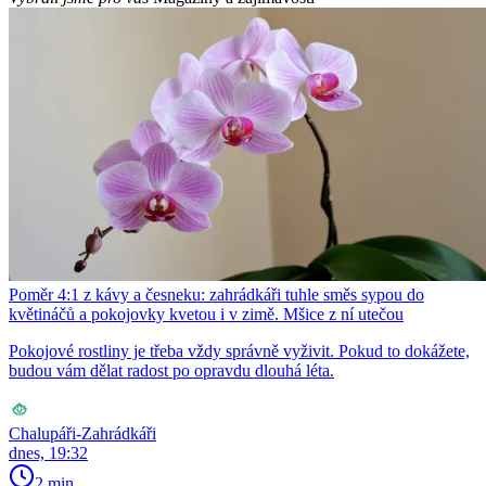
Poměr 4:1 z kávy a česneku: zahrádkáři tuhle směs sypou do
květináčů a pokojovky kvetou i v zimě. Mšice z ní utečou
Pokojové rostliny je třeba vždy správně vyživit. Pokud to dokážete,
budou vám dělat radost po opravdu dlouhá léta.
Chalupáři-Zahrádkáři
dnes, 19:32
2 min