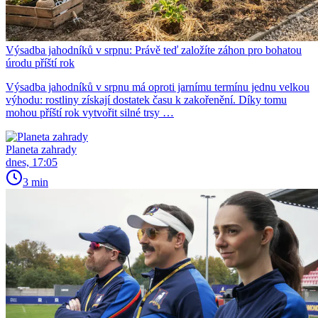
Výsadba jahodníků v srpnu: Právě teď založíte záhon pro bohatou
úrodu příští rok
Výsadba jahodníků v srpnu má oproti jarnímu termínu jednu velkou
výhodu: rostliny získají dostatek času k zakořenění. Díky tomu
mohou příští rok vytvořit silné trsy …
Planeta zahrady
dnes, 17:05
3 min