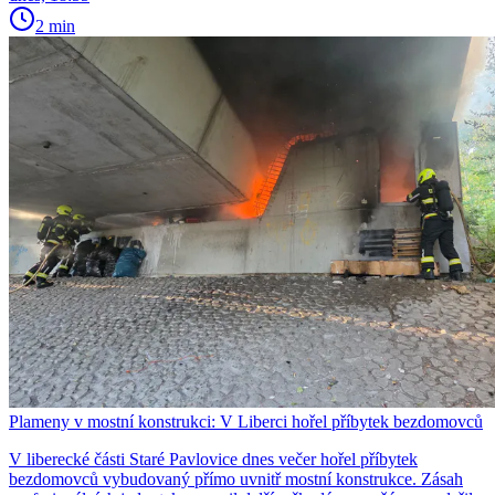
2 min
Plameny v mostní konstrukci: V Liberci hořel příbytek bezdomovců
V liberecké části Staré Pavlovice dnes večer hořel příbytek
bezdomovců vybudovaný přímo uvnitř mostní konstrukce. Zásah