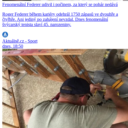
Fenomenální Federer udivil i počinem, za který se pohár nedává
Roger Federer během kariéry odehrál 1750 zápasů ve dvouhře a
čtyřhře. Ani jediný po zahájení nevzdal. Dnes fenomenální
švýcarský tenista slaví 45. narozeniny.
Aktuálně.cz - Sport
dnes, 18:50