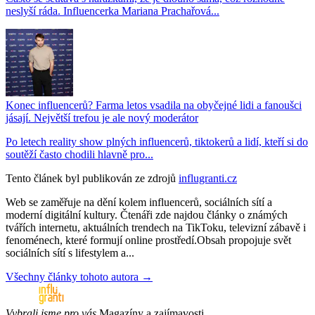
neslyší ráda. Influencerka Mariana Prachařová...
Konec influencerů? Farma letos vsadila na obyčejné lidi a fanoušci
jásají. Největší trefou je ale nový moderátor
Po letech reality show plných influencerů, tiktokerů a lidí, kteří si do
soutěží často chodili hlavně pro...
Tento článek byl publikován ze zdrojů
influgranti.cz
Web se zaměřuje na dění kolem influencerů, sociálních sítí a
moderní digitální kultury. Čtenáři zde najdou články o známých
tvářích internetu, aktuálních trendech na TikToku, televizní zábavě i
fenoménech, které formují online prostředí.Obsah propojuje svět
sociálních sítí s lifestylem a...
Všechny články tohoto autora →
Vybrali jsme pro vás
Magazíny a zajímavosti