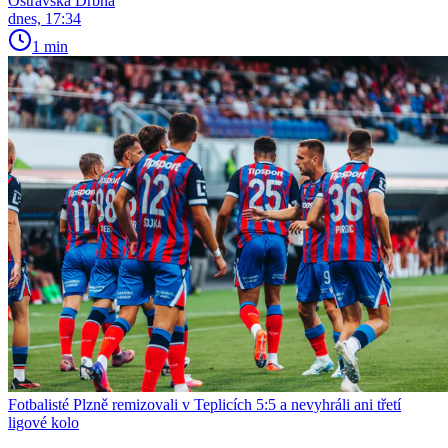
Ostravská Drbna
dnes, 17:34
1 min
Fotbalisté Plzně remizovali v Teplicích 5:5 a nevyhráli ani třetí
ligové kolo