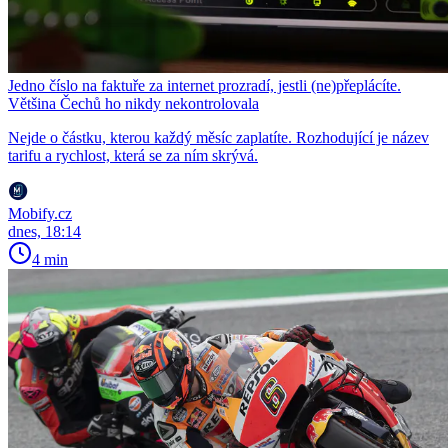
Jedno číslo na faktuře za internet prozradí, jestli (ne)přeplácíte.
Většina Čechů ho nikdy nekontrolovala
Nejde o částku, kterou každý měsíc zaplatíte. Rozhodující je název
tarifu a rychlost, která se za ním skrývá.
Mobify.cz
dnes, 18:14
4 min