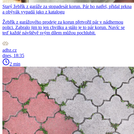
Starý žebřík z garáže za stopadesát korun. Pár ho natřel, přidal prkna
a obývák vypadá jako z katalogu
Žebřík z garážového prodeje za korun přetvořil pár v nádhernou
polici. Zabralo jim to jen chvilku a stálo je to pár korun. Navíc se
teď každé návštěvě svým dílem můžou pochlubit.
adbz.cz
dnes, 18:35
2 min