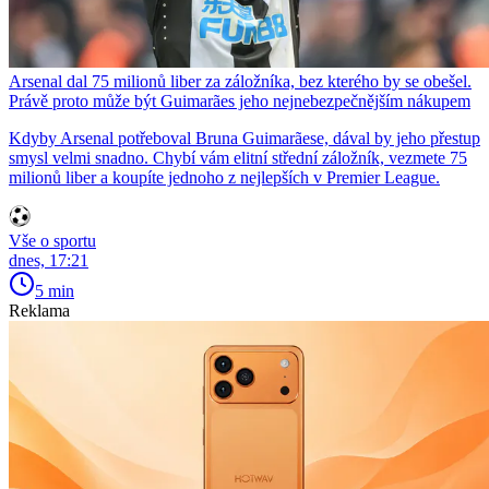
Arsenal dal 75 milionů liber za záložníka, bez kterého by se obešel.
Právě proto může být Guimarães jeho nejnebezpečnějším nákupem
Kdyby Arsenal potřeboval Bruna Guimarãese, dával by jeho přestup
smysl velmi snadno. Chybí vám elitní střední záložník, vezmete 75
milionů liber a koupíte jednoho z nejlepších v Premier League.
Vše o sportu
dnes, 17:21
5 min
Reklama