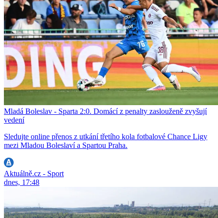
Mladá Boleslav - Sparta 2:0. Domácí z penalty zaslouženě zvyšují
vedení
Sledujte online přenos z utkání třetího kola fotbalové Chance Ligy
mezi Mladou Boleslaví a Spartou Praha.
Aktuálně.cz - Sport
dnes, 17:48