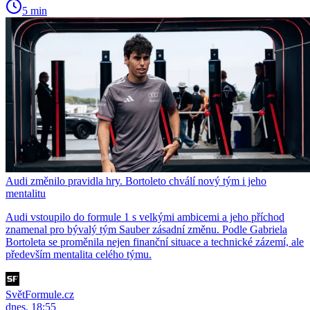
5 min
Audi změnilo pravidla hry. Bortoleto chválí nový tým i jeho
mentalitu
Audi vstoupilo do formule 1 s velkými ambicemi a jeho příchod
znamenal pro bývalý tým Sauber zásadní změnu. Podle Gabriela
Bortoleta se proměnila nejen finanční situace a technické zázemí, ale
především mentalita celého týmu.
SvětFormule.cz
dnes, 18:55