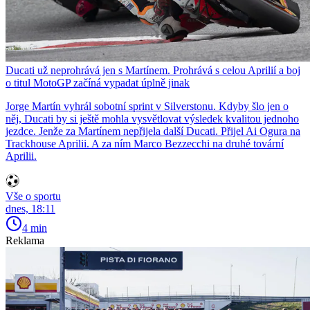
Ducati už neprohrává jen s Martínem. Prohrává s celou Aprilií a boj
o titul MotoGP začíná vypadat úplně jinak
Jorge Martín vyhrál sobotní sprint v Silverstonu. Kdyby šlo jen o
něj, Ducati by si ještě mohla vysvětlovat výsledek kvalitou jednoho
jezdce. Jenže za Martínem nepřijela další Ducati. Přijel Ai Ogura na
Trackhouse Aprilii. A za ním Marco Bezzecchi na druhé tovární
Aprilii.
Vše o sportu
dnes, 18:11
4 min
Reklama