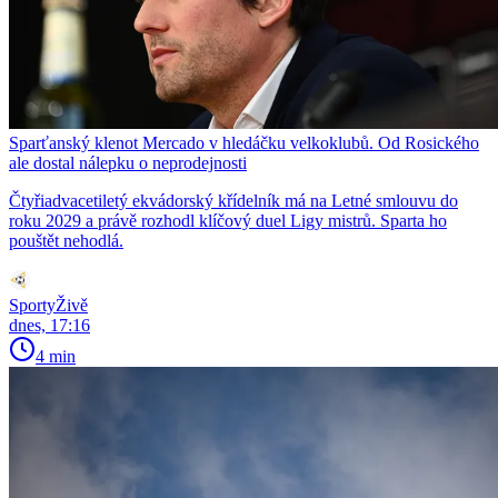
Sparťanský klenot Mercado v hledáčku velkoklubů. Od Rosického
ale dostal nálepku o neprodejnosti
Čtyřiadvacetiletý ekvádorský křídelník má na Letné smlouvu do
roku 2029 a právě rozhodl klíčový duel Ligy mistrů. Sparta ho
pouštět nehodlá.
SportyŽivě
dnes, 17:16
4 min