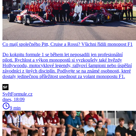
Co mají společného Pitt, Cruise a Rossi? Všichni řídili monopost F1
Do kokpitu formule 1 se během let neposadili jen profesionální
piloti. Rychlost a výkon monopostů si vyzkoušely také hvězdy
Hollywoodu, motocyklové legendy, rallyoví šampioni nebo úspěšní
závodníci z jiných disciplín. Podívejte se na známé osobnosti, které
dostaly jedinečnou příležitost usednout za volant monopostu F1.
SvětFormule.cz
dnes, 18:09
9 min