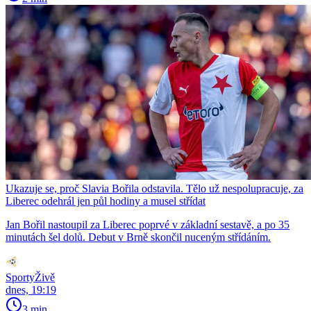
Ukazuje se, proč Slavia Bořila odstavila. Tělo už nespolupracuje, za
Liberec odehrál jen půl hodiny a musel střídat
Jan Bořil nastoupil za Liberec poprvé v základní sestavě, a po 35
minutách šel dolů. Debut v Brně skončil nuceným střídáním.
SportyŽivě
dnes, 19:19
3 min