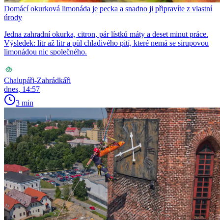
Domácí okurková limonáda je pecka a snadno ji připravíte z vlastní
úrody
Jedna zahradní okurka, citron, pár lístků máty a deset minut práce.
Výsledek: litr až litr a půl chladivého pití, které nemá se sirupovou
limonádou nic společného.
Chalupáři-Zahrádkáři
dnes, 14:57
3 min