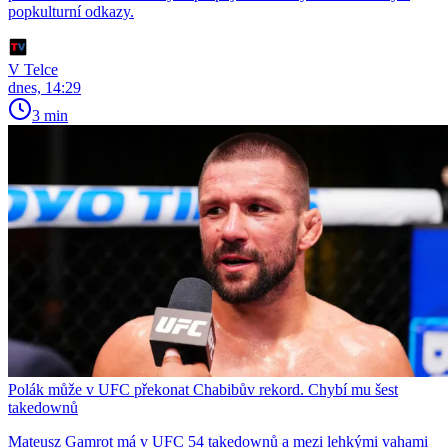
popkulturní odkazy.
V Telce
dnes, 14:29
3 min
Polák může v UFC překonat Chabibův rekord. Chybí mu šest
takedownů
Mateusz Gamrot má v UFC 54 takedownů a mezi lehkými vahami