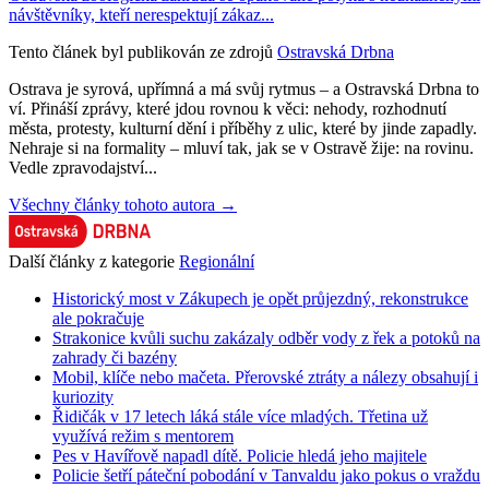
návštěvníky, kteří nerespektují zákaz...
Tento článek byl publikován ze zdrojů
Ostravská Drbna
Ostrava je syrová, upřímná a má svůj rytmus – a Ostravská Drbna to
ví. Přináší zprávy, které jdou rovnou k věci: nehody, rozhodnutí
města, protesty, kulturní dění i příběhy z ulic, které by jinde zapadly.
Nehraje si na formality – mluví tak, jak se v Ostravě žije: na rovinu.
Vedle zpravodajství...
Všechny články tohoto autora →
Další články z kategorie
Regionální
Historický most v Zákupech je opět průjezdný, rekonstrukce
ale pokračuje
Strakonice kvůli suchu zakázaly odběr vody z řek a potoků na
zahrady či bazény
Mobil, klíče nebo mačeta. Přerovské ztráty a nálezy obsahují i
kuriozity
Řidičák v 17 letech láká stále více mladých. Třetina už
využívá režim s mentorem
Pes v Havířově napadl dítě. Policie hledá jeho majitele
Policie šetří páteční pobodání v Tanvaldu jako pokus o vraždu