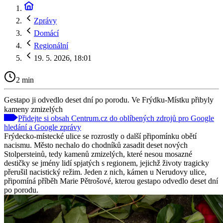
Zprávy
Domácí
Regionální
19. 5. 2026, 18:01
2 min
Gestapo ji odvedlo deset dní po porodu. Ve Frýdku-Místku přibyly
kameny zmizelých
Přidejte si obsah Centrum.cz do oblíbených zdrojů pro Google
hledání a Google zprávy
Frýdecko-místecké ulice se rozrostly o další připomínku obětí
nacismu. Město nechalo do chodníků zasadit deset nových
Stolpersteinů, tedy kamenů zmizelých, které nesou mosazné
destičky se jmény lidí spjatých s regionem, jejichž životy tragicky
přerušil nacistický režim. Jeden z nich, kámen u Nerudovy ulice,
připomíná příběh Marie Pětrošové, kterou gestapo odvedlo deset dní
po porodu.