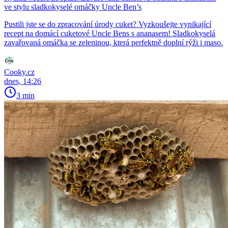
ve stylu sladkokyselé omáčky Uncle Ben’s
Pustili jste se do zpracování úrody cuket? Vyzkoušejte vynikající
recept na domácí cuketové Uncle Bens s ananasem! Sladkokyselá
zavařovaná omáčka se zeleninou, která perfektně doplní rýži i maso.
Cooky.cz
dnes, 14:26
3 min