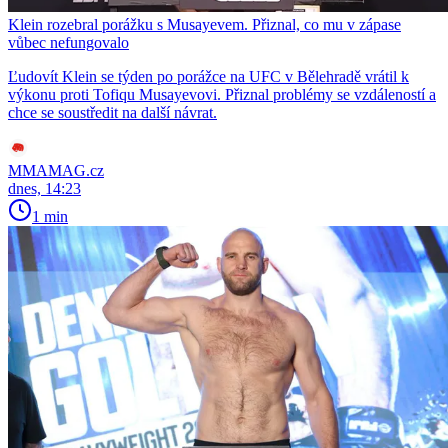
Klein rozebral porážku s Musayevem. Přiznal, co mu v zápase
vůbec nefungovalo
Ľudovít Klein se týden po porážce na UFC v Bělehradě vrátil k
výkonu proti Tofiqu Musayevovi. Přiznal problémy se vzdáleností a
chce se soustředit na další návrat.
MMAMAG.cz
dnes, 14:23
1 min