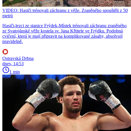
VIDEO: Hasiči trénovali záchranu z věže. Zraněného spouštěli z 50
metrů
Hasiči-lezci ze stanice Frýdek-Místek trénovali záchranu zraněného
ze Svatojánské věže kostela sv. Jana Křtitele ve Frýdku. Podobná
cvičení, která je mají připravit na komplikované zásahy, absolvují
pravidelně.
Ostravská Drbna
dnes, 14:53
1 min