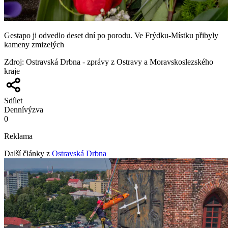
Gestapo ji odvedlo deset dní po porodu. Ve Frýdku-Místku přibyly
kameny zmizelých
Zdroj
:
Ostravská Drbna - zprávy z Ostravy a Moravskoslezského
kraje
Sdílet
Denní
výzva
0
Reklama
Další články z
Ostravská Drbna