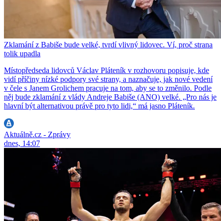
Zklamání z Babiše bude velké, tvrdí vlivný lidovec. Ví, proč strana
tolik upadla
Místopředseda lidovců Václav Pláteník v rozhovoru popisuje, kde
vidí příčiny nízké podpory své strany, a naznačuje, jak nové vedení
v čele s Janem Grolichem pracuje na tom, aby se to změnilo. Podle
něj bude zklamání z vlády Andreje Babiše (ANO) velké. „Pro nás je
hlavní být alternativou právě pro tyto lidi,“ má jasno Pláteník.
Aktuálně.cz - Zprávy
dnes, 14:07