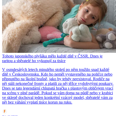
Tohoto japonského plyšáka mělo každé dítě v ČSSR. Dnes je
raritou a sběratelé ho vykupují za tisíce
V osmdesátých letech minulého století po něm toužilo snad každé
dítě v Československu. Kdo ho neměl vystaveného na poličce nebo
připnutého na školní brašně, jako by tehdy neexistoval. Rodiče na
něj stáli nekonečné fronty a platili za něj těžce vydobytými poukazy.
Dnes se tato legendární chlupatá hračka s plastovým obličejem vrací
na scénu v plné parádě. Pokud se vám doma na půdě nebo v krabici
ve sklepě dochoval jeden konkrétní vzácný model, sběratelé vám za
něj bez váhání vyplatí tisíce korun na ruku.