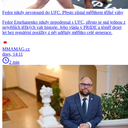
Fedor nikdy nevstoupil do UFC. Přesto zůstal měřítkem těžké váhy
Fedor Emelianenko nikdy nepodepsal s UFC, přesto se stal jednou z
největších těžkých vah historie. Jeho vláda v PRIDE a téměř deset
let bez regulérní porážky z něj udělaly měřítko celé generace.
MMAMAG.cz
dnes, 14:11
2 min