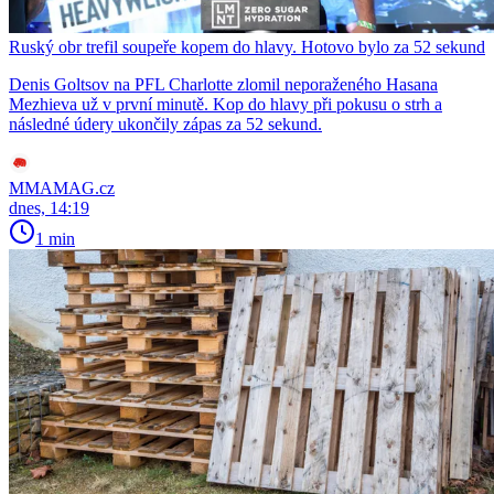
Ruský obr trefil soupeře kopem do hlavy. Hotovo bylo za 52 sekund
Denis Goltsov na PFL Charlotte zlomil neporaženého Hasana
Mezhieva už v první minutě. Kop do hlavy při pokusu o strh a
následné údery ukončily zápas za 52 sekund.
MMAMAG.cz
dnes, 14:19
1 min