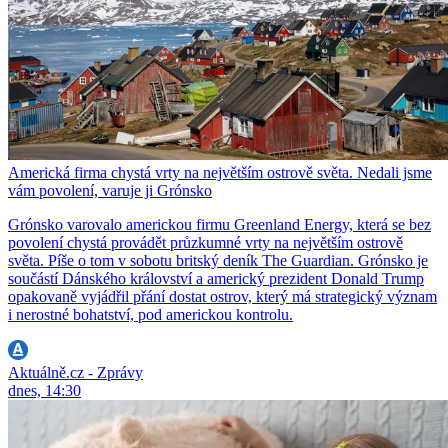
Americká firma chystá vrty na největším ostrově světa. Nedali jsme
vám povolení, varuje ji Grónsko
Grónsko varovalo americkou firmu Greenland Energy, která se bez
povolení chystá provádět průzkumné vrty na největším ostrově
světa. Píše o tom v sobotu britský deník The Guardian. Grónsko je
součástí Dánského království a americký prezident Donald Trump
opakovaně vyjádřil přání dostat ostrov, který má strategický význam
i nerostné bohatství, pod americkou kontrolu.
Aktuálně.cz - Zprávy
dnes, 14:30