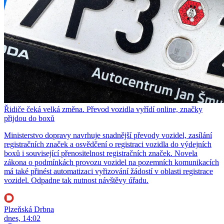
Řidiče čeká velká změna. Převod vozidla vyřídí online, značky
přijdou do boxů
Ministerstvo dopravy navrhuje snadnější převody vozidel, zasílání
registračních značek a osvědčení o registraci vozidla do výdejních
boxů i související přenositelnost registračních značek. Novela
zákona o podmínkách provozu vozidel na pozemních komunikacích
má také přinést automatizaci vyřizování žádostí v oblasti registrace
vozidel. Odpadne tak nutnost návštěvy úřadu.
Plzeňská Drbna
dnes, 14:02