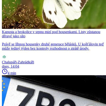
Kapusta a brokolice v srpnu mizí pod housenkami. Listy zůstanou
děravé jako síto
Právě se líhnou housenky druhé generace bělásků. U košťálovin teď
může jediný týden bez kontroly rozhodnout o ztrátě úrody.
Chalupáři-Zahrádkáři
dnes, 14:04
4 min