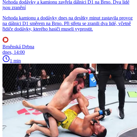
Nehoda dodávky a kamionu zavřela dálnici D1 na Brno. Dva lidé
jsou zranění
Nehoda kamionu a dodávky dnes na desítky minut zastavila provoz
na dálnici D1 směrem na Brno. Při střetu se zranili dva lidé, včetně
řidiče dodávky, kterého hasiči museli vyprostit.
Brněnská Drbna
dnes, 14:00
1 min