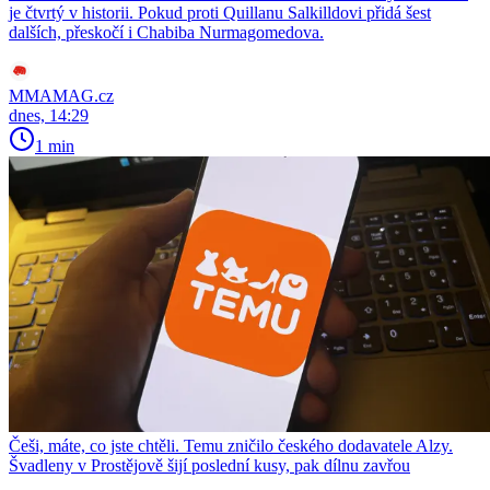
je čtvrtý v historii. Pokud proti Quillanu Salkilldovi přidá šest
dalších, přeskočí i Chabiba Nurmagomedova.
MMAMAG.cz
dnes, 14:29
1 min
Češi, máte, co jste chtěli. Temu zničilo českého dodavatele Alzy.
Švadleny v Prostějově šijí poslední kusy, pak dílnu zavřou