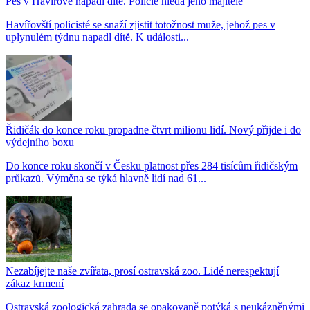
Pes v Havířově napadl dítě. Policie hledá jeho majitele
Havířovští policisté se snaží zjistit totožnost muže, jehož pes v
uplynulém týdnu napadl dítě. K události...
Řidičák do konce roku propadne čtvrt milionu lidí. Nový přijde i do
výdejního boxu
Do konce roku skončí v Česku platnost přes 284 tisícům řidičským
průkazů. Výměna se týká hlavně lidí nad 61...
Nezabíjejte naše zvířata, prosí ostravská zoo. Lidé nerespektují
zákaz krmení
Ostravská zoologická zahrada se opakovaně potýká s neukázněnými