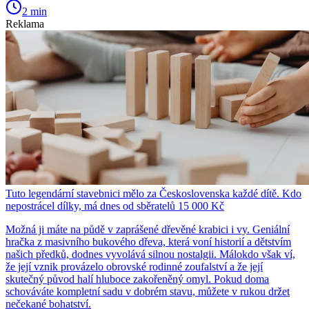
2 min
Reklama
Tuto legendární stavebnici mělo za Československa každé dítě. Kdo
nepostrácel dílky, má dnes od sběratelů 15 000 Kč
Možná ji máte na půdě v zaprášené dřevěné krabici i vy. Geniální
hračka z masivního bukového dřeva, která voní historií a dětstvím
našich předků, dodnes vyvolává silnou nostalgii. Málokdo však ví,
že její vznik provázelo obrovské rodinné zoufalství a že její
skutečný původ halí hluboce zakořeněný omyl. Pokud doma
schováváte kompletní sadu v dobrém stavu, můžete v rukou držet
nečekané bohatství.