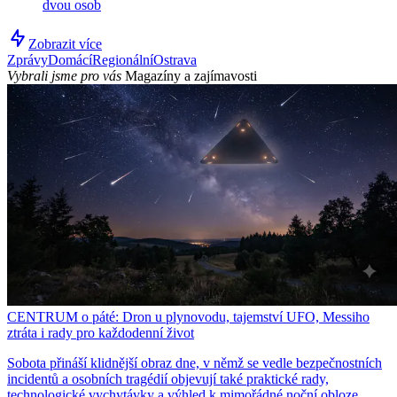
dvou osob
Zobrazit více
Zprávy
Domácí
Regionální
Ostrava
Vybrali jsme pro vás
Magazíny a zajímavosti
CENTRUM o páté: Dron u plynovodu, tajemství UFO, Messiho
ztráta i rady pro každodenní život
Sobota přináší klidnější obraz dne, v němž se vedle bezpečnostních
incidentů a osobních tragédií objevují také praktické rady,
technologické vychytávky a výhled k mimořádné noční obloze.