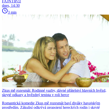
FAJNTIP.cz
dnes, 14:30
3 min
Zkus mě rozesmát: Rodinné vazby, dávné přátelství hlavních hvězd,
skryté odkazy a hvězdný tenista v roli herce
Romantická komedie Zkus mě rozesmát baví diváky havajským
prostředím. Zákulisí odkrývá propojení hereckých rodin i skryté