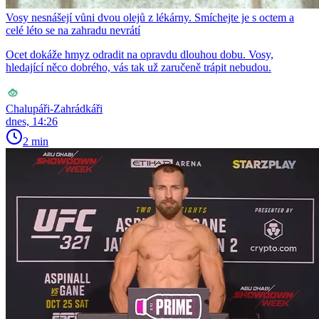
Vosy nesnášejí vůni dvou olejů z lékárny. Smíchejte je s octem a
celé léto se na zahradu nevrátí
Ocet dokáže hmyz odradit na opravdu dlouhou dobu. Vosy,
hledající něco dobrého, vás tak už zaručeně trápit nebudou.
Chalupáři-Zahrádkáři
dnes, 14:26
2 min