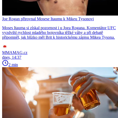
Joe Rogan přirovnal Mosese Itaumu k Mikeu Tysonovi
Moses Itauma si získal pozornost i u Joea Rogana. Komentátor UFC
vyzdvihl rychlost mladého bojovníka těžké váhy a při debatě
připomněl, jak blízko měl Brit k historickému zápisu Mikea Tysona.
MMAMAG.cz
dnes, 14:37
2 min