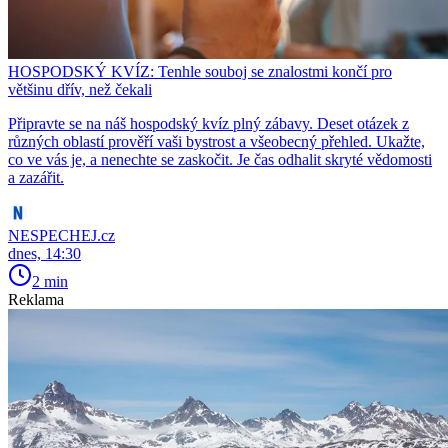
HOSPODSKÝ KVÍZ: Tenhle souboj se znalostmi končí pro
většinu dřív, než čekali
Připravte se na náš hospodský kvíz plný zábavy. Deset otázek z
různých oblastí prověří vaši bystrost a všeobecný přehled. Ukažte,
co ve vás je, a nenechte se zaskočit. Je čas odhalit skryté vědomosti
a zazářit.
NESPECHEJ.cz
dnes, 14:30
2 min
Reklama