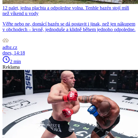
12 palet, jedna plachta a odpoledne volna. Tenhle bazén stojí míň
než víkend u vody
Věřte nebo ne, domácí bazén se dá postavit i jinak, než jen nákupem
v obchodech – levně, jednoduše a klidně během jednoho odpoledne.
adbz.cz
dnes, 14:18
2 min
Reklama