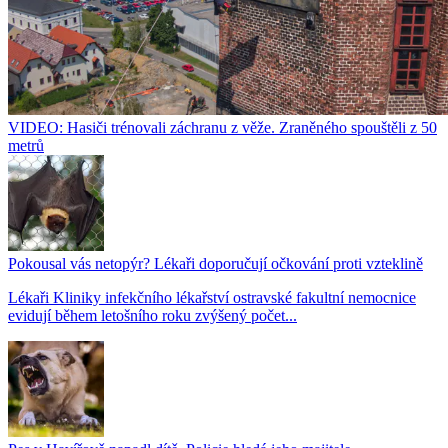
VIDEO: Hasiči trénovali záchranu z věže. Zraněného spouštěli z 50
metrů
Pokousal vás netopýr? Lékaři doporučují očkování proti vzteklině
Lékaři Kliniky infekčního lékařství ostravské fakultní nemocnice
evidují během letošního roku zvýšený počet...