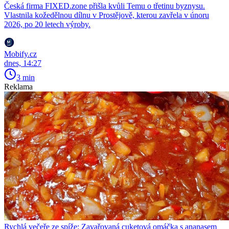
Česká firma FIXED.zone přišla kvůli Temu o třetinu byznysu.
Vlastnila kožedělnou dílnu v Prostějově, kterou zavřela v únoru
2026, po 20 letech výroby.
Mobify.cz
dnes, 14:27
3 min
Reklama
Rychlá večeře ze spíže: Zavařovaná cuketová omáčka s ananasem