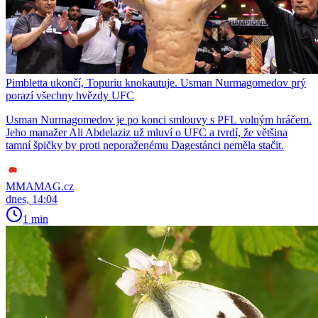
Pimbletta ukončí, Topuriu knokautuje. Usman Nurmagomedov prý
porazí všechny hvězdy UFC
Usman Nurmagomedov je po konci smlouvy s PFL volným hráčem.
Jeho manažer Ali Abdelaziz už mluví o UFC a tvrdí, že většina
tamní špičky by proti neporaženému Dagestánci neměla stačit.
MMAMAG.cz
dnes, 14:04
1 min