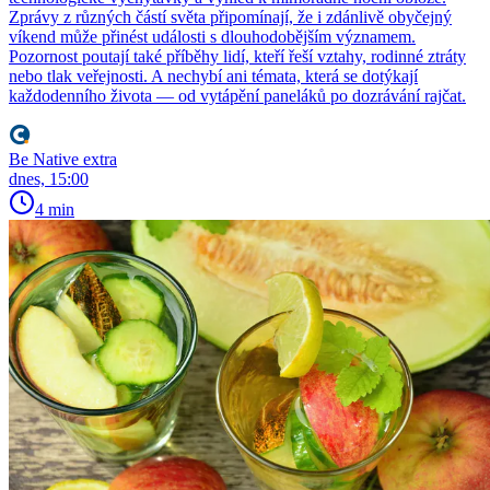
Zprávy z různých částí světa připomínají, že i zdánlivě obyčejný
víkend může přinést události s dlouhodobějším významem.
Pozornost poutají také příběhy lidí, kteří řeší vztahy, rodinné ztráty
nebo tlak veřejnosti. A nechybí ani témata, která se dotýkají
každodenního života — od vytápění paneláků po dozrávání rajčat.
Be Native extra
dnes, 15:00
4 min