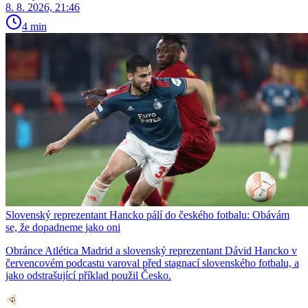
8. 8. 2026, 21:46
4 min
Slovenský reprezentant Hancko pálí do českého fotbalu: Obávám
se, že dopadneme jako oni
Obránce Atlética Madrid a slovenský reprezentant Dávid Hancko v
červencovém podcastu varoval před stagnací slovenského fotbalu, a
jako odstrašující příklad použil Česko.