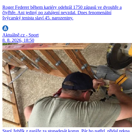
Roger Federer během kariéry odehrál 1750 zápasů ve dvouhře a
čtyřhře. Ani jediný po zahájení nevzdal. Dnes fenomenální
švýcarský tenista slaví 45. narozeniny.
Aktuálně.cz - Sport
8. 8. 2026, 18:50
Starý žebřík z garáže za stopadesát korun. Pár ho natřel, přidal prkna