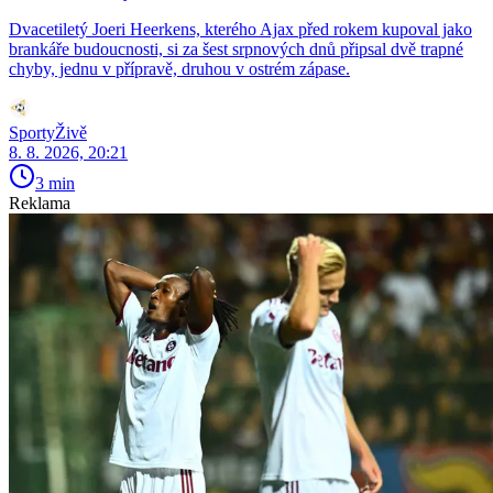
Dvacetiletý Joeri Heerkens, kterého Ajax před rokem kupoval jako
brankáře budoucnosti, si za šest srpnových dnů připsal dvě trapné
chyby, jednu v přípravě, druhou v ostrém zápase.
SportyŽivě
8. 8. 2026, 20:21
3 min
Reklama