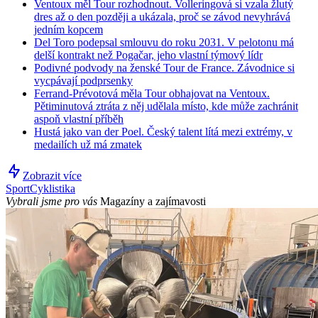
Ventoux měl Tour rozhodnout. Volleringová si vzala žlutý
dres až o den později a ukázala, proč se závod nevyhrává
jedním kopcem
Del Toro podepsal smlouvu do roku 2031. V pelotonu má
delší kontrakt než Pogačar, jeho vlastní týmový lídr
Podivné podvody na ženské Tour de France. Závodnice si
vycpávají podprsenky
Ferrand-Prévotová měla Tour obhajovat na Ventoux.
Pětiminutová ztráta z něj udělala místo, kde může zachránit
aspoň vlastní příběh
Hustá jako van der Poel. Český talent lítá mezi extrémy, v
medailích už má zmatek
Zobrazit více
Sport
Cyklistika
Vybrali jsme pro vás
Magazíny a zajímavosti