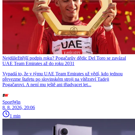
Nejdůležitější podpis roku? Pogačarův dědic Del Toro se zavázal
UAE Team Emirates až do roku 2031
Vypadá to, že v týmu UAE Team Emirates už vědí, kdo jednou
převezme štafetu po slovinském stroji na vítězství Tadeji
Pogačarovi. A není mu ještě ani třiadvacet let...
SportWin
8. 8. 2026, 20:06
1 min