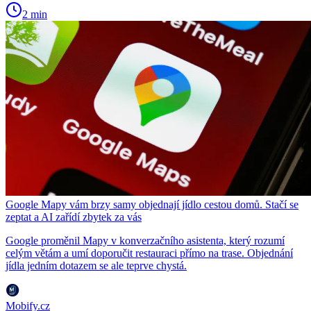
2 min
Google Mapy vám brzy samy objednají jídlo cestou domů. Stačí se
zeptat a AI zařídí zbytek za vás
Google proměnil Mapy v konverzačního asistenta, který rozumí
celým větám a umí doporučit restauraci přímo na trase. Objednání
jídla jedním dotazem se ale teprve chystá.
Mobify.cz