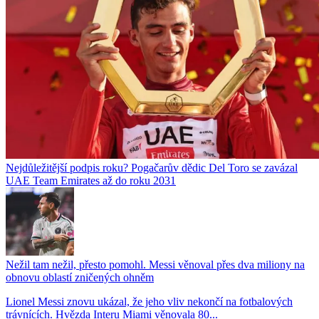
Nejdůležitější podpis roku? Pogačarův dědic Del Toro se zavázal
UAE Team Emirates až do roku 2031
Nežil tam nežil, přesto pomohl. Messi věnoval přes dva miliony na
obnovu oblastí zničených ohněm
Lionel Messi znovu ukázal, že jeho vliv nekončí na fotbalových
trávnících. Hvězda Interu Miami věnovala 80...