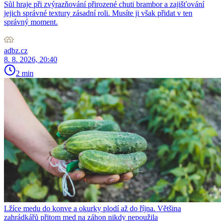
Sůl hraje při zvýrazňování přirozené chuti brambor a zajišťování
jejich správné textury zásadní roli. Musíte ji však přidat v ten
správný moment.
adbz.cz
8. 8. 2026, 20:40
2 min
Lžíce medu do konve a okurky plodí až do října. Většina
zahrádkářů přitom med na záhon nikdy nepoužila