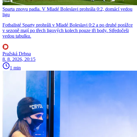
Sparta znovu padla. V Mladé Boleslavi prohrála 0:2, domácí vedou
ligu
Fotbalisté Sparty prohráli v Mladé Boleslavi 0:2 a po druhé porážce
v sezoně mají po třech ligových kolech pouze tři body. Středočeši
vedou tabulku.
Pražská Drbna
8. 8. 2026, 20:15
1 min