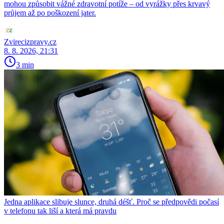
mohou způsobit vážné zdravotní potíže – od vyrážky přes krvavý
průjem až po poškození jater.
Zvirecizpravy.cz
8. 8. 2026, 21:31
3 min
Jedna aplikace slibuje slunce, druhá déšť. Proč se předpovědi počasí
v telefonu tak liší a která má pravdu