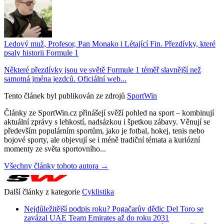
Ledový muž, Profesor, Pan Monako i Létající Fin. Přezdívky, které
psaly historii Formule 1
Některé přezdívky jsou ve světě Formule 1 téměř slavnější než
samotná jména jezdců. Oficiální web...
Tento článek byl publikován ze zdrojů
SportWin
Články ze SportWin.cz přinášejí svěží pohled na sport – kombinují
aktuální zprávy s lehkostí, nadsázkou i špetkou zábavy. Věnují se
především populárním sportům, jako je fotbal, hokej, tenis nebo
bojové sporty, ale objevují se i méně tradiční témata a kuriózní
momenty ze světa sportovního...
Všechny články tohoto autora →
Další články z kategorie
Cyklistika
Nejdůležitější podpis roku? Pogačarův dědic Del Toro se
zavázal UAE Team Emirates až do roku 2031