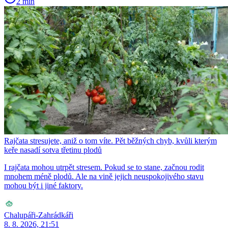
2 min
Rajčata stresujete, aniž o tom víte. Pět běžných chyb, kvůli kterým
keře nasadí sotva třetinu plodů
I rajčata mohou utrpět stresem. Pokud se to stane, začnou rodit
mnohem méně plodů. Ale na vině jejich neuspokojivého stavu
mohou být i jiné faktory.
Chalupáři-Zahrádkáři
8. 8. 2026, 21:51