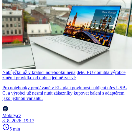
Nabíječku už v krabici notebooku nenajdete. EU donutila výrobce
změnit pravidla, od dubna jedině za své
Pro notebooky prodávané v EU platí povinnost nabíjení přes USB-
C, a výrobci už nesmí nutit zákazníky kupovat balení s adaptérem
jako jedinou variantu.
Mobify.cz
8. 8. 2026, 19:17
5 min