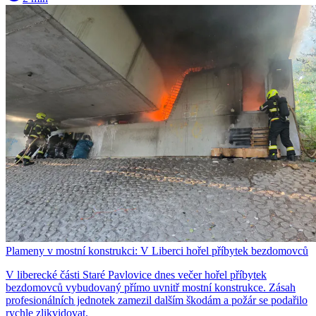
Plameny v mostní konstrukci: V Liberci hořel příbytek bezdomovců
V liberecké části Staré Pavlovice dnes večer hořel příbytek
bezdomovců vybudovaný přímo uvnitř mostní konstrukce. Zásah
profesionálních jednotek zamezil dalším škodám a požár se podařilo
rychle zlikvidovat.