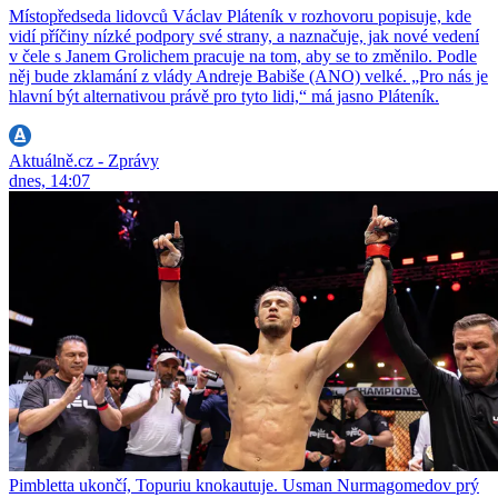
Místopředseda lidovců Václav Pláteník v rozhovoru popisuje, kde
vidí příčiny nízké podpory své strany, a naznačuje, jak nové vedení
v čele s Janem Grolichem pracuje na tom, aby se to změnilo. Podle
něj bude zklamání z vlády Andreje Babiše (ANO) velké. „Pro nás je
hlavní být alternativou právě pro tyto lidi,“ má jasno Pláteník.
Aktuálně.cz - Zprávy
dnes, 14:07
Pimbletta ukončí, Topuriu knokautuje. Usman Nurmagomedov prý