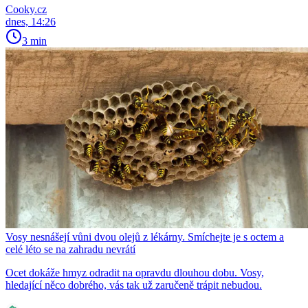
Cooky.cz
dnes, 14:26
3 min
Vosy nesnášejí vůni dvou olejů z lékárny. Smíchejte je s octem a
celé léto se na zahradu nevrátí
Ocet dokáže hmyz odradit na opravdu dlouhou dobu. Vosy,
hledající něco dobrého, vás tak už zaručeně trápit nebudou.