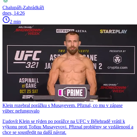
Chalupáři-Zahrádkáři
dnes, 14:26
2 min
Klein rozebral porážku s Musayevem. Přiznal, co mu v zápase
vůbec nefungovalo
Ľudovít Klein se týden po porážce na UFC v Bělehradě vrátil k
výkonu proti Tofiqu Musayevovi. Přiznal problémy se vzdáleností a
chce se soustředit na další návrat.