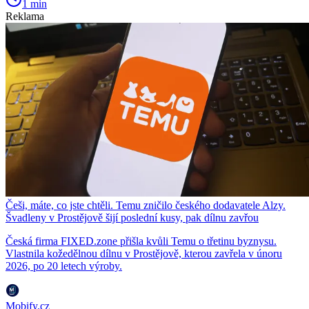
1 min
Reklama
Češi, máte, co jste chtěli. Temu zničilo českého dodavatele Alzy.
Švadleny v Prostějově šijí poslední kusy, pak dílnu zavřou
Česká firma FIXED.zone přišla kvůli Temu o třetinu byznysu.
Vlastnila kožedělnou dílnu v Prostějově, kterou zavřela v únoru
2026, po 20 letech výroby.
Mobify.cz