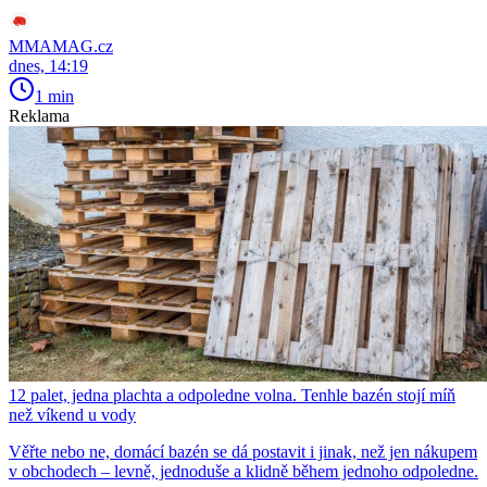
MMAMAG.cz
dnes, 14:19
1 min
Reklama
12 palet, jedna plachta a odpoledne volna. Tenhle bazén stojí míň
než víkend u vody
Věřte nebo ne, domácí bazén se dá postavit i jinak, než jen nákupem
v obchodech – levně, jednoduše a klidně během jednoho odpoledne.