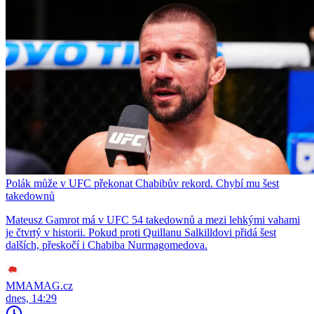
Polák může v UFC překonat Chabibův rekord. Chybí mu šest
takedownů
Mateusz Gamrot má v UFC 54 takedownů a mezi lehkými vahami
je čtvrtý v historii. Pokud proti Quillanu Salkilldovi přidá šest
dalších, přeskočí i Chabiba Nurmagomedova.
MMAMAG.cz
dnes, 14:29