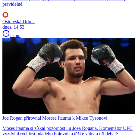
pravidelně.
Ostravská Drbna
dnes, 14:53
1 min
Joe Rogan přirovnal Mosese Itaumu k Mikeu Tysonovi
Moses Itauma si získal pozornost i u Joea Rogana. Komentátor UFC
vyzdvihl rychlost mladého bojovníka těžké váhy a při debatě