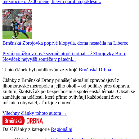
meziročně o 2300 méně, hlavní podíl na poklesu...
Brněnská Zbrojovka poprvé klopýtla, doma nestačila na Liberec
První porážku v nové sezoně utrpěli fotbalisté Zbrojovky Brno.
Nováček nejvyšší soutěže v páteční...
Tento článek byl publikován ze zdrojů
Brněnská Drbna
Články z Brněnské Drbny přinášejí aktuální zpravodajství z
jihomoravské metropole a jejího okolí – od politiky přes dopravu,
kulturu, školství až po bezpečnostní a společenská témata. Obsah se
zaměřuje na události, které přímo ovlivňují každodenní život
místních obyvatel, ať už jde o nové...
Všechny články tohoto autora →
Další články z kategorie
Regionální