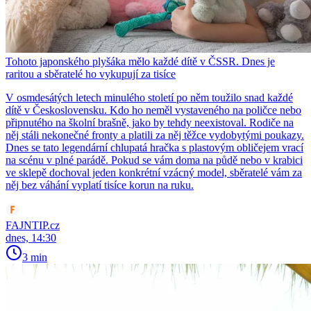
Tohoto japonského plyšáka mělo každé dítě v ČSSR. Dnes je
raritou a sběratelé ho vykupují za tisíce
V osmdesátých letech minulého století po něm toužilo snad každé
dítě v Československu. Kdo ho neměl vystaveného na poličce nebo
připnutého na školní brašně, jako by tehdy neexistoval. Rodiče na
něj stáli nekonečné fronty a platili za něj těžce vydobytými poukazy.
Dnes se tato legendární chlupatá hračka s plastovým obličejem vrací
na scénu v plné parádě. Pokud se vám doma na půdě nebo v krabici
ve sklepě dochoval jeden konkrétní vzácný model, sběratelé vám za
něj bez váhání vyplatí tisíce korun na ruku.
FAJNTIP.cz
dnes, 14:30
3 min