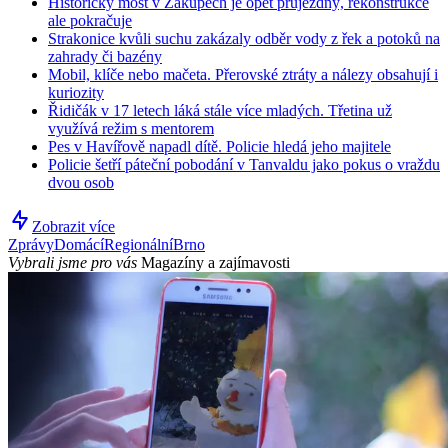
Historický most v Zákupech je opět průjezdný, rekonstrukce
ale pokračuje
Strakonice kvůli suchu zakázaly odběr vody z řek a potoků na
zahrady či bazény
Mobil, klíče nebo mačeta. Přerovské ztráty a nálezy obsahují i
kuriozity
Řidičák v 17 letech láká stále více mladých. Třetina už
využívá režim s mentorem
Pes v Havířově napadl dítě. Policie hledá jeho majitele
Policie šetří páteční pobodání v Tanvaldu jako pokus o vraždu
dvou osob
Zobrazit více
Zprávy
Domácí
Regionální
Brno
Vybrali jsme pro vás
Magazíny a zajímavosti