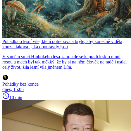
Pohádka o lesní víle, která potřebovala brýle, aby konečně viděla
kouzla taková, jaká doopravdy jsou
V samém srdci Hlubokého lesa, tam, kde se kapradí lesklo ranní
rosou a mech byl tak měkký, že by si na něm člověk nejraději ustlal
celý život, žila lesní víla jménem Líra.
Pohádky bez konce
dnes, 15:05
10 min