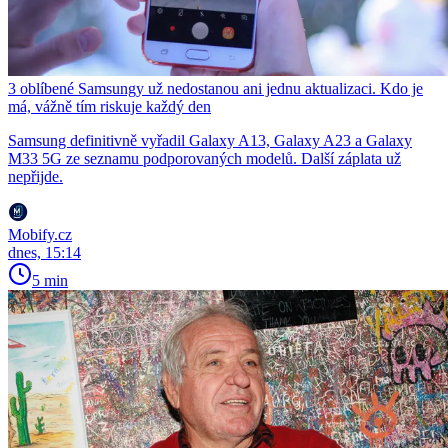
3 oblíbené Samsungy už nedostanou ani jednu aktualizaci. Kdo je
má, vážně tím riskuje každý den
Samsung definitivně vyřadil Galaxy A13, Galaxy A23 a Galaxy
M33 5G ze seznamu podporovaných modelů. Další záplata už
nepřijde.
Mobify.cz
dnes, 15:14
5 min