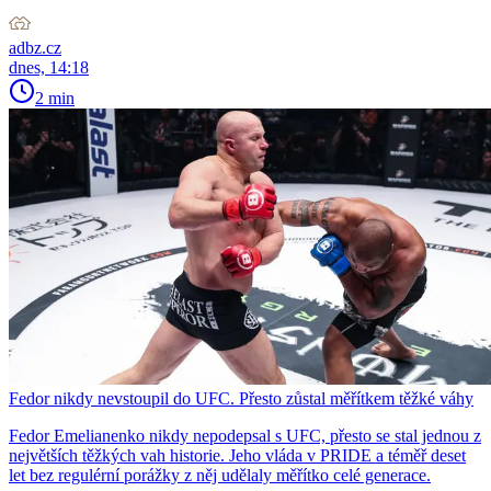
adbz.cz
dnes, 14:18
2 min
Fedor nikdy nevstoupil do UFC. Přesto zůstal měřítkem těžké váhy
Fedor Emelianenko nikdy nepodepsal s UFC, přesto se stal jednou z
největších těžkých vah historie. Jeho vláda v PRIDE a téměř deset
let bez regulérní porážky z něj udělaly měřítko celé generace.