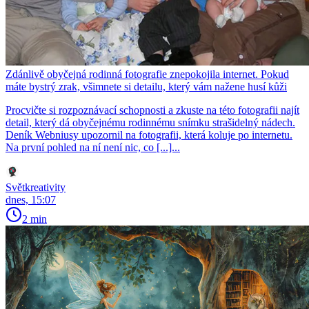
Zdánlivě obyčejná rodinná fotografie znepokojila internet. Pokud
máte bystrý zrak, všimnete si detailu, který vám nažene husí kůži
Procvičte si rozpoznávací schopnosti a zkuste na této fotografii najít
detail, který dá obyčejnému rodinnému snímku strašidelný nádech.
Deník Webniusy upozornil na fotografii, která koluje po internetu.
Na první pohled na ní není nic, co [...]...
Světkreativity
dnes, 15:07
2 min