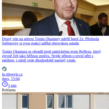
Drsný vtip na adresu Tomia Okamury udeřil hned 2x: Předseda
Sněmovny si svou reakcí udělal obrovskou ostudu
Tomio Okamura se ohradil proti satirickému textu Reflexu, který
zjevně četl jako běžnou zprávu. Nejde přitom o první střet s
médiem, s nímž vede dlouhodobě napjatý vztah.
In-lifestyle.cz
dnes, 15:04
3 min
Reklama