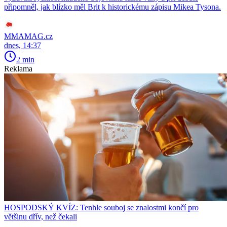
připomněl, jak blízko měl Brit k historickému zápisu Mikea Tysona.
MMAMAG.cz
dnes, 14:37
2 min
Reklama
HOSPODSKÝ KVÍZ: Tenhle souboj se znalostmi končí pro
většinu dřív, než čekali