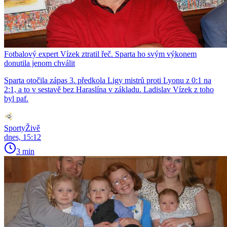
Fotbalový expert Vízek ztratil řeč. Sparta ho svým výkonem
donutila jenom chválit
Sparta otočila zápas 3. předkola Ligy mistrů proti Lyonu z 0:1 na
2:1, a to v sestavě bez Haraslína v základu. Ladislav Vízek z toho
byl paf.
SportyŽivě
dnes, 15:12
3 min