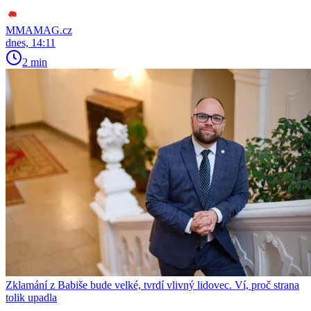
MMAMAG.cz
dnes, 14:11
2 min
Zklamání z Babiše bude velké, tvrdí vlivný lidovec. Ví, proč strana
tolik upadla