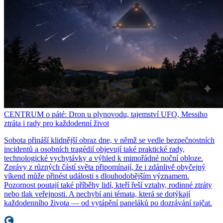
CENTRUM o páté: Dron u plynovodu, tajemství UFO, Messiho
ztráta i rady pro každodenní život
Sobota přináší klidnější obraz dne, v němž se vedle bezpečnostních
incidentů a osobních tragédií objevují také praktické rady,
technologické vychytávky a výhled k mimořádné noční obloze.
Zprávy z různých částí světa připomínají, že i zdánlivě obyčejný
víkend může přinést události s dlouhodobějším významem.
Pozornost poutají také příběhy lidí, kteří řeší vztahy, rodinné ztráty
nebo tlak veřejnosti. A nechybí ani témata, která se dotýkají
každodenního života — od vytápění paneláků po dozrávání rajčat.