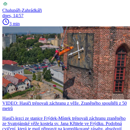
Chalupáři-Zahrádkáři
dnes, 14:57
3 min
VIDEO: Hasiči trénovali záchranu z věže. Zraněného spouštěli z 50
metrů
Hasiči-lezci ze stanice Frýdek-Místek trénovali záchranu zraněného
ze Svatojánské věže kostela sv. Jana Křtitele ve Frýdku. Podobná
cvičení, která je mají připravit na komplikované zásahy, absolvují