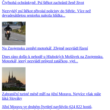
Čtyřnohá ochránkyně. Psí štěkot zachránil ženě život
Nezvyklý psí štěkot přivolal policisty do Střelic. Více než
devadesátiletou seniorku nalezla hlídka...
Na Znojemsku zemřel motorkář. Zřejmě nezvládl řízení
Dnes ráno došlo k nehodě u Hlubokých Mošůvek na Znojemsku.
Motorkář, který nezvládl průjezd zatáčkou, vjel...
Zahraniční turisté méně míří na jižní Moravu. Nejvíce však stále
láká Slováky
Jižní Moravu ve druhém čtvrtletí navštívilo 624 822 hostů,