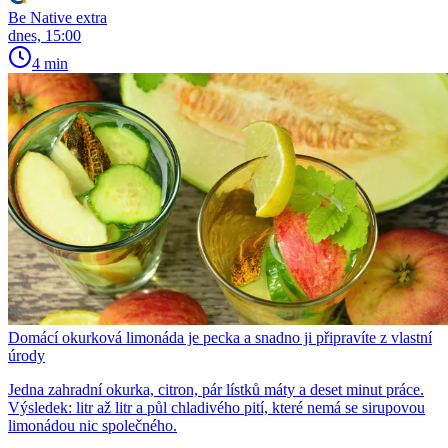
Be Native extra
dnes, 15:00
4 min
Domácí okurková limonáda je pecka a snadno ji připravíte z vlastní
úrody
Jedna zahradní okurka, citron, pár lístků máty a deset minut práce.
Výsledek: litr až litr a půl chladivého pití, které nemá se sirupovou
limonádou nic společného.