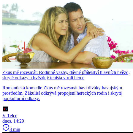
Zkus mě rozesmát: Rodinné vazby, dávné přátelství hlavních hvězd,
skryté odkazy a hvězdný tenista v roli herce
Romantická komedie Zkus mě rozesmát baví diváky havajským
prostředím. Zákulisí odkrývá propojení hereckých rodin i skryté
popkulturní odkazy.
V Telce
dnes, 14:29
3 min