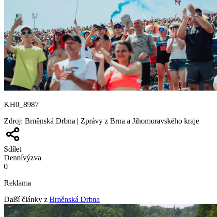
KH0_8987
Zdroj
:
Brněnská Drbna | Zprávy z Brna a Jihomoravského kraje
Sdílet
Denní
výzva
0
Reklama
Další články z
Brněnská Drbna