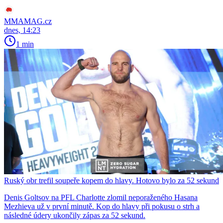
MMAMAG.cz
dnes, 14:23
1 min
Ruský obr trefil soupeře kopem do hlavy. Hotovo bylo za 52 sekund
Denis Goltsov na PFL Charlotte zlomil neporaženého Hasana
Mezhieva už v první minutě. Kop do hlavy při pokusu o strh a
následné údery ukončily zápas za 52 sekund.