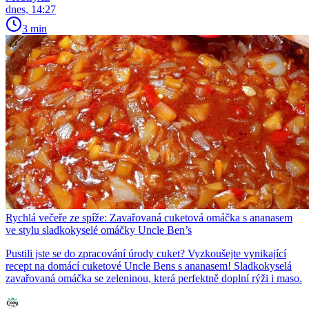
dnes, 14:27
3 min
Rychlá večeře ze spíže: Zavařovaná cuketová omáčka s ananasem
ve stylu sladkokyselé omáčky Uncle Ben’s
Pustili jste se do zpracování úrody cuket? Vyzkoušejte vynikající
recept na domácí cuketové Uncle Bens s ananasem! Sladkokyselá
zavařovaná omáčka se zeleninou, která perfektně doplní rýži i maso.