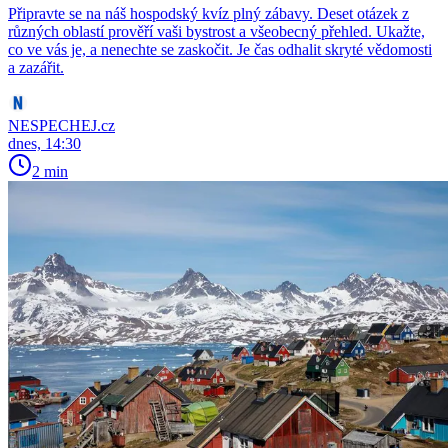
Připravte se na náš hospodský kvíz plný zábavy. Deset otázek z
různých oblastí prověří vaši bystrost a všeobecný přehled. Ukažte,
co ve vás je, a nenechte se zaskočit. Je čas odhalit skryté vědomosti
a zazářit.
NESPECHEJ.cz
dnes, 14:30
2 min