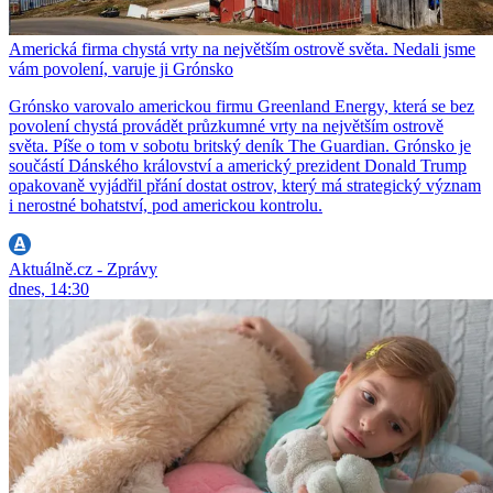
Americká firma chystá vrty na největším ostrově světa. Nedali jsme
vám povolení, varuje ji Grónsko
Grónsko varovalo americkou firmu Greenland Energy, která se bez
povolení chystá provádět průzkumné vrty na největším ostrově
světa. Píše o tom v sobotu britský deník The Guardian. Grónsko je
součástí Dánského království a americký prezident Donald Trump
opakovaně vyjádřil přání dostat ostrov, který má strategický význam
i nerostné bohatství, pod americkou kontrolu.
Aktuálně.cz - Zprávy
dnes, 14:30