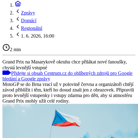
Zprávy
Domácí
Regionální
1. 6. 2026, 16:00
2 min
Grand Prix na Masarykově okruhu chce přilákat nové fanoušky,
chystá levnější vstupné
Přidejte si obsah Centrum.cz do oblíbených zdrojů pro Google
hledání a Google zprávy
MotoGP se do Brna vrací už v polovině června a organizátoři chtějí
závod přiblížit i těm, kteří ho dosud znali jen z obrazovek. Připravili
proto levnější vstupenky i vstupy zdarma pro děti, aby si atmosféru
Grand Prix mohly užít celé rodiny.