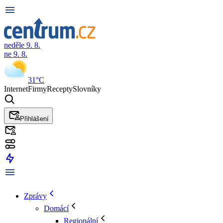
neděle 9. 8.
ne 9. 8.
31°C
Internet
Firmy
Recepty
Slovníky
Přihlášení
Zprávy
Domácí
Regionální