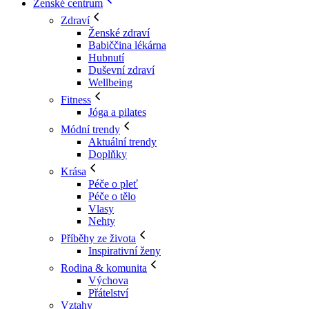
Ženské centrum
Zdraví
Ženské zdraví
Babiččina lékárna
Hubnutí
Duševní zdraví
Wellbeing
Fitness
Jóga a pilates
Módní trendy
Aktuální trendy
Doplňky
Krása
Péče o pleť
Péče o tělo
Vlasy
Nehty
Příběhy ze života
Inspirativní ženy
Rodina & komunita
Výchova
Přátelství
Vztahy