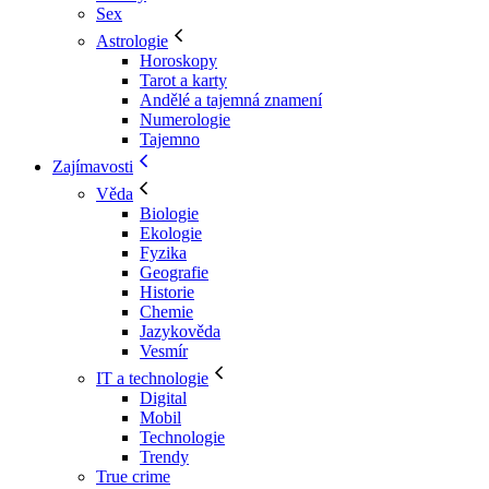
Sex
Astrologie
Horoskopy
Tarot a karty
Andělé a tajemná znamení
Numerologie
Tajemno
Zajímavosti
Věda
Biologie
Ekologie
Fyzika
Geografie
Historie
Chemie
Jazykověda
Vesmír
IT a technologie
Digital
Mobil
Technologie
Trendy
True crime