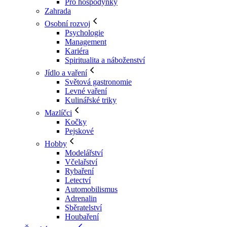
Pro hospodyňky
Zahrada
Osobní rozvoj
Psychologie
Management
Kariéra
Spiritualita a náboženství
Jídlo a vaření
Světová gastronomie
Levné vaření
Kulinářské triky
Mazlíčci
Kočky
Pejskové
Hobby
Modelářství
Včelařství
Rybaření
Letectví
Automobilismus
Adrenalin
Sběratelství
Houbaření