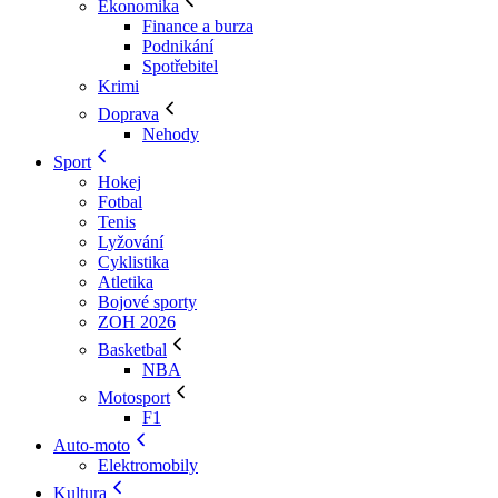
Ekonomika
Finance a burza
Podnikání
Spotřebitel
Krimi
Doprava
Nehody
Sport
Hokej
Fotbal
Tenis
Lyžování
Cyklistika
Atletika
Bojové sporty
ZOH 2026
Basketbal
NBA
Motosport
F1
Auto-moto
Elektromobily
Kultura