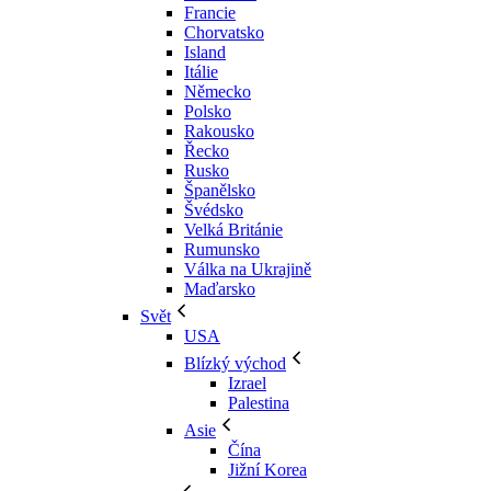
Francie
Chorvatsko
Island
Itálie
Německo
Polsko
Rakousko
Řecko
Rusko
Španělsko
Švédsko
Velká Británie
Rumunsko
Válka na Ukrajině
Maďarsko
Svět
USA
Blízký východ
Izrael
Palestina
Asie
Čína
Jižní Korea