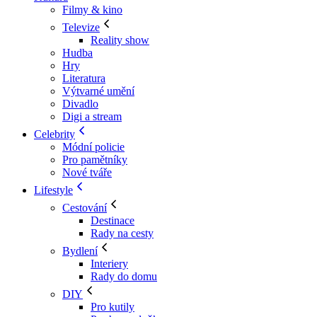
Filmy & kino
Televize
Reality show
Hudba
Hry
Literatura
Výtvarné umění
Divadlo
Digi a stream
Celebrity
Módní policie
Pro pamětníky
Nové tváře
Lifestyle
Cestování
Destinace
Rady na cesty
Bydlení
Interiery
Rady do domu
DIY
Pro kutily