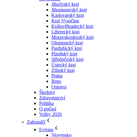
Jihočeský kraj
Jihomoravský kraj
Karlovarský kraj
Kraj Vysočina
Králověhradecký kraj
Liberecký kraj
Moravskoslezský kraj
Olomoucký kraj
Pardubický kraj
Plzeňský kraj
Středočeský kraj
Ústecký kraj
Zlínský kraj
Praha
Brno
Ostrava
Školství
Zdravotnictví
Politika
O počasí
Volby 2026
Zahraničí
Evropa
Slovensko