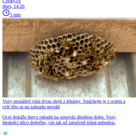
Cooky.cz
dnes, 14:26
3 min
Vosy nesnášejí vůni dvou olejů z lékárny. Smíchejte je s octem a
celé léto se na zahradu nevrátí
Ocet dokáže hmyz odradit na opravdu dlouhou dobu. Vosy,
hledající něco dobrého, vás tak už zaručeně trápit nebudou.