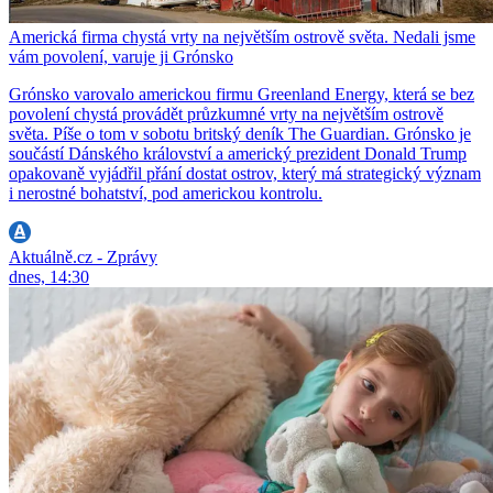
Americká firma chystá vrty na největším ostrově světa. Nedali jsme
vám povolení, varuje ji Grónsko
Grónsko varovalo americkou firmu Greenland Energy, která se bez
povolení chystá provádět průzkumné vrty na největším ostrově
světa. Píše o tom v sobotu britský deník The Guardian. Grónsko je
součástí Dánského království a americký prezident Donald Trump
opakovaně vyjádřil přání dostat ostrov, který má strategický význam
i nerostné bohatství, pod americkou kontrolu.
Aktuálně.cz - Zprávy
dnes, 14:30