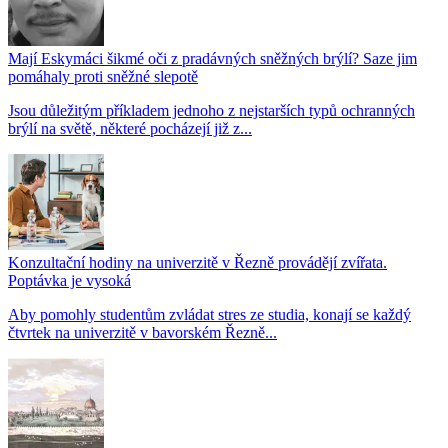
Mají Eskymáci šikmé oči z pradávných sněžných brýlí? Saze jim
pomáhaly proti sněžné slepotě
Jsou důležitým příkladem jednoho z nejstarších typů ochranných
brýlí na světě, některé pocházejí již z...
Konzultační hodiny na univerzitě v Řezně provádějí zvířata.
Poptávka je vysoká
Aby pomohly studentům zvládat stres ze studia, konají se každý
čtvrtek na univerzitě v bavorském Řezně...