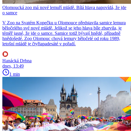
Olomoucká zoo má nové lemuří mládě. Bílá hlava napovídá, že jde
o samce
V Zoo na Svatém Kopečku u Olomouce představila samice lemura
běločelého své nové mládě. Jelikož se jeho hlava bíle zbarvila, je
téměř jasné, že jde o samce. Samice totiž bývají hnědé, případně
hnědošedé. Zoo Olomouc chová lemury běločelé od roku 1989,
letošní mládě je čtyřiapadesáté v pořadí.
Hanácká Drbna
dnes, 13:49
1 min