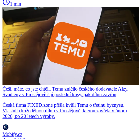
1 min
Češi, máte, co jste chtěli. Temu zničilo českého dodavatele Alzy.
Švadleny v Prostějově šijí poslední kusy, pak dílnu zavřou
Česká firma FIXED.zone přišla kvůli Temu o třetinu byznysu.
Vlastnila kožedělnou dílnu v Prostějově, kterou zavřela v únoru
2026, po 20 letech výroby.
Mobify.cz