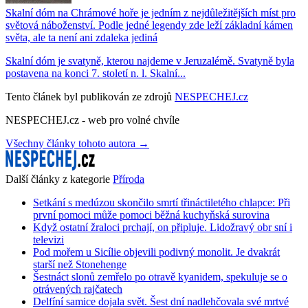
Skalní dóm na Chrámové hoře je jedním z nejdůležitějších míst pro
světová náboženství. Podle jedné legendy zde leží základní kámen
světa, ale ta není ani zdaleka jediná
Skalní dóm je svatyně, kterou najdeme v Jeruzalémě. Svatyně byla
postavena na konci 7. století n. l. Skalní...
Tento článek byl publikován ze zdrojů
NESPECHEJ.cz
NESPECHEJ.cz - web pro volné chvíle
Všechny články tohoto autora →
Další články z kategorie
Příroda
Setkání s medúzou skončilo smrtí třináctiletého chlapce: Při
první pomoci může pomoci běžná kuchyňská surovina
Když ostatní žraloci prchají, on připluje. Lidožravý obr sní i
televizi
Pod mořem u Sicílie objevili podivný monolit. Je dvakrát
starší než Stonehenge
Šestnáct slonů zemřelo po otravě kyanidem, spekuluje se o
otrávených rajčatech
Delfíní samice dojala svět. Šest dní nadlehčovala své mrtvé