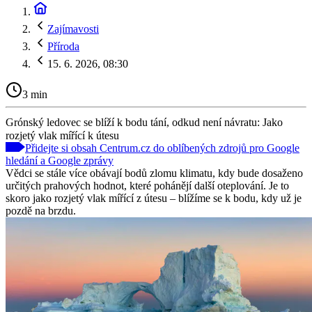
Zajímavosti
Příroda
15. 6. 2026, 08:30
3 min
Grónský ledovec se blíží k bodu tání, odkud není návratu: Jako
rozjetý vlak mířící k útesu
Přidejte si obsah Centrum.cz do oblíbených zdrojů pro Google
hledání a Google zprávy
Vědci se stále více obávají bodů zlomu klimatu, kdy bude dosaženo
určitých prahových hodnot, které pohánějí další oteplování. Je to
skoro jako rozjetý vlak mířící z útesu – blížíme se k bodu, kdy už je
pozdě na brzdu.