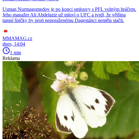
Usman Nurmagomedov je po konci smlouvy s PFL volným hráčem.
Jeho manažer Ali Abdelaziz už mluví o UFC a tvrdí, že většina
tamní špičky by proti neporaženému Dagestánci neměla stačit.
MMAMAG.cz
dnes, 14:04
1 min
Reklama