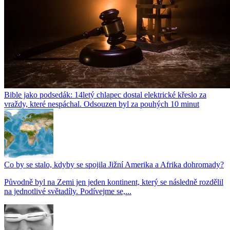
Bible jako podsedák: 14letý chlapec dostal elektrické křeslo za
vraždy, které nespáchal. Odsouzen byl za pouhých 10 minut
Co by se stalo, kdyby se spojila Jižní Amerika a Afrika dohromady?
Původně byl na Zemi jen jeden kontinent, který se následně rozdělil
na jednotlivé světadíly. Podívejme se,...