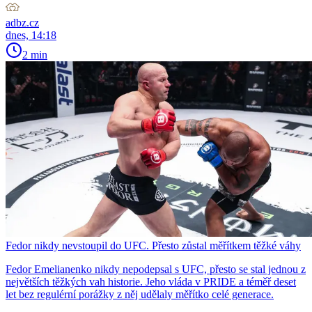
adbz.cz
dnes, 14:18
2 min
Fedor nikdy nevstoupil do UFC. Přesto zůstal měřítkem těžké váhy
Fedor Emelianenko nikdy nepodepsal s UFC, přesto se stal jednou z
největších těžkých vah historie. Jeho vláda v PRIDE a téměř deset
let bez regulérní porážky z něj udělaly měřítko celé generace.