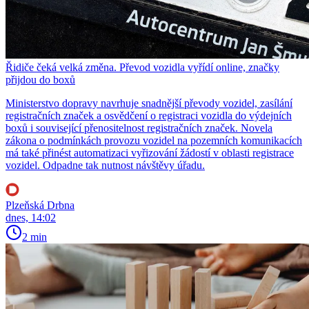
Řidiče čeká velká změna. Převod vozidla vyřídí online, značky
přijdou do boxů
Ministerstvo dopravy navrhuje snadnější převody vozidel, zasílání
registračních značek a osvědčení o registraci vozidla do výdejních
boxů i související přenositelnost registračních značek. Novela
zákona o podmínkách provozu vozidel na pozemních komunikacích
má také přinést automatizaci vyřizování žádostí v oblasti registrace
vozidel. Odpadne tak nutnost návštěvy úřadu.
Plzeňská Drbna
dnes, 14:02
2 min