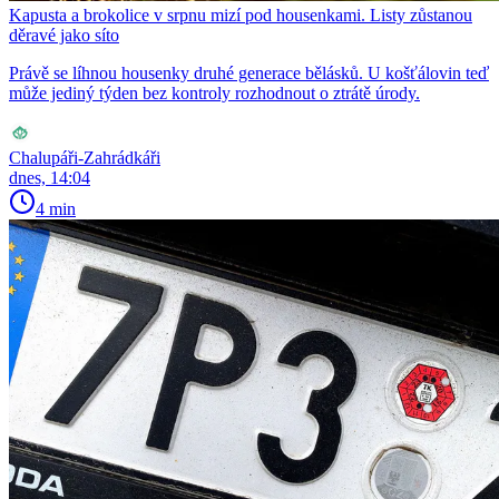
Kapusta a brokolice v srpnu mizí pod housenkami. Listy zůstanou
děravé jako síto
Právě se líhnou housenky druhé generace bělásků. U košťálovin teď
může jediný týden bez kontroly rozhodnout o ztrátě úrody.
Chalupáři-Zahrádkáři
dnes, 14:04
4 min