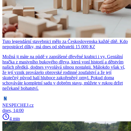
Tuto legendární stavebnici mělo za Československa každé dítě. Kdo
nepostrácel dílky, má dnes od sběratelů 15 000 Kč
Možná ji máte na půdě v zaprášené dřevěné krabici i vy. Geniální
hračka z masivního bukového dřeva, která voní historií a dětstvím
našich předků, dodnes vyvolává silnou nostalgii. Málokdo však ví,
že její vznik provázelo obrovské rodinné zoufalství a že její
skutečný původ halí hluboce zakořeněný omyl. Pokud doma
schováváte kompletní sadu v dobrém stavu, můžete v rukou držet
nečekané bohatství.
NESPECHEJ.cz
dnes, 14:00
4 min