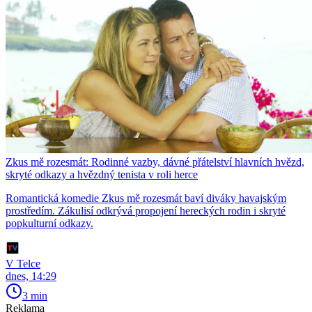
Zkus mě rozesmát: Rodinné vazby, dávné přátelství hlavních hvězd,
skryté odkazy a hvězdný tenista v roli herce
Romantická komedie Zkus mě rozesmát baví diváky havajským
prostředím. Zákulisí odkrývá propojení hereckých rodin i skryté
popkulturní odkazy.
V Telce
dnes, 14:29
3 min
Reklama