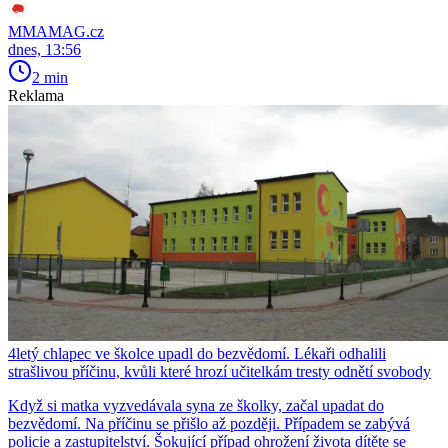
MMAMAG.cz
dnes, 13:56
2 min
Reklama
4letý chlapec ve školce upadl do bezvědomí. Lékaři odhalili
strašlivou příčinu, kvůli které hrozí učitelkám tresty odnětí svobody
Když si matka vyzvedávala syna ze školky, začal upadat do
bezvědomí. Na příčinu se přišlo až později. Případem se zabývá
policie a zastupitelství. Šokující případ ohrožení života dítěte se