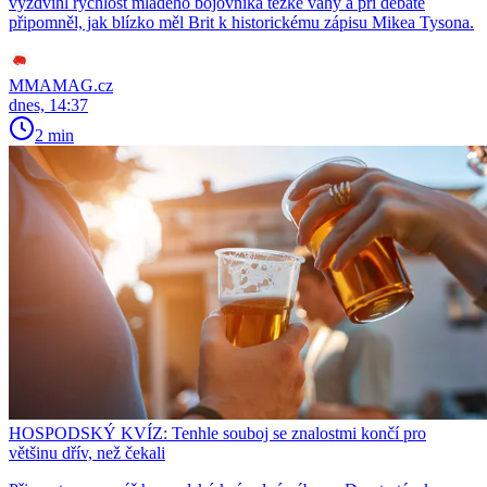
vyzdvihl rychlost mladého bojovníka těžké váhy a při debatě
připomněl, jak blízko měl Brit k historickému zápisu Mikea Tysona.
MMAMAG.cz
dnes, 14:37
2 min
HOSPODSKÝ KVÍZ: Tenhle souboj se znalostmi končí pro
většinu dřív, než čekali