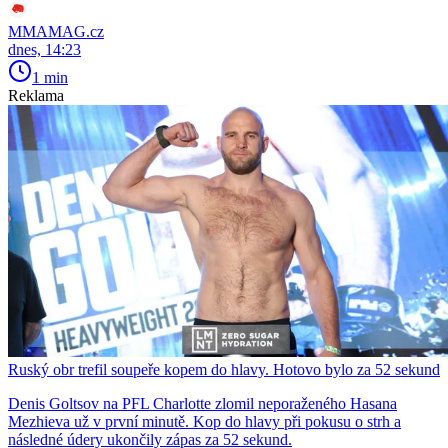
MMAMAG.cz
dnes, 14:23
1 min
Reklama
Ruský obr trefil soupeře kopem do hlavy. Hotovo bylo za 52 sekund
Denis Goltsov na PFL Charlotte zlomil neporaženého Hasana
Mezhieva už v první minutě. Kop do hlavy při pokusu o strh a
následné údery ukončily zápas za 52 sekund.