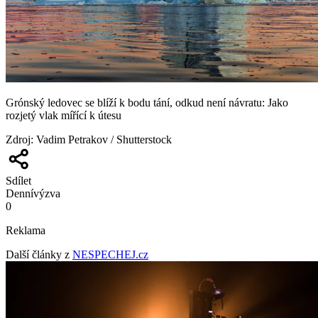
Grónský ledovec se blíží k bodu tání, odkud není návratu: Jako
rozjetý vlak mířící k útesu
Zdroj
:
Vadim Petrakov / Shutterstock
Sdílet
Denní
výzva
0
Reklama
Další články z
NESPECHEJ.cz