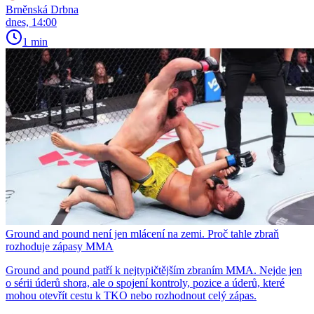
Brněnská Drbna
dnes, 14:00
1 min
Ground and pound není jen mlácení na zemi. Proč tahle zbraň
rozhoduje zápasy MMA
Ground and pound patří k nejtypičtějším zbraním MMA. Nejde jen
o sérii úderů shora, ale o spojení kontroly, pozice a úderů, které
mohou otevřít cestu k TKO nebo rozhodnout celý zápas.