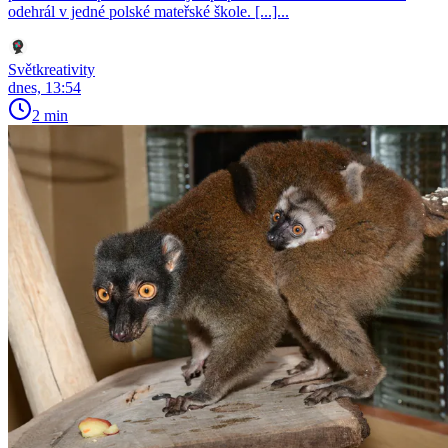
odehrál v jedné polské mateřské škole. [...]...
Světkreativity
dnes, 13:54
2 min