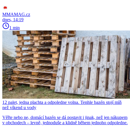
MMAMAG.cz
dnes, 14:19
1 min
12 palet, jedna plachta a odpoledne volna. Tenhle bazén stojí míň
než víkend u vody
Věřte nebo ne, domácí bazén se dá postavit i jinak, než jen nákupem
v obchodech – levně, jednoduše a klidně během jednoho odpoledne.