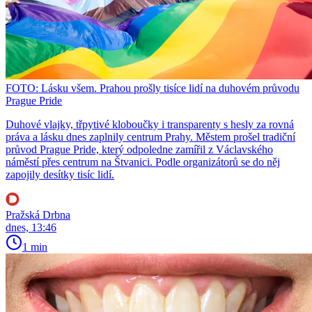
FOTO: Lásku všem. Prahou prošly tisíce lidí na duhovém průvodu
Prague Pride
Duhové vlajky, třpytivé kloboučky i transparenty s hesly za rovná
práva a lásku dnes zaplnily centrum Prahy. Městem prošel tradiční
průvod Prague Pride, který odpoledne zamířil z Václavského
náměstí přes centrum na Štvanici. Podle organizátorů se do něj
zapojily desítky tisíc lidí.
Pražská Drbna
dnes, 13:46
1 min