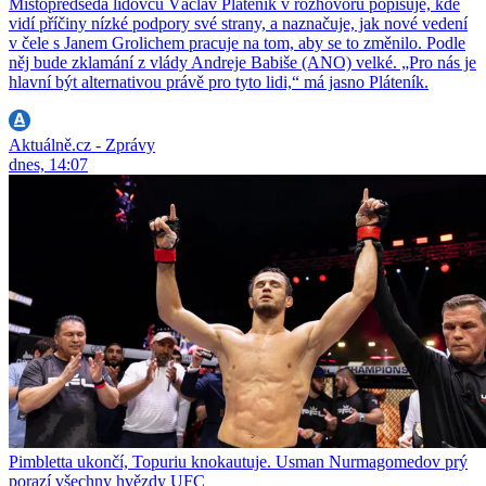
Místopředseda lidovců Václav Pláteník v rozhovoru popisuje, kde
vidí příčiny nízké podpory své strany, a naznačuje, jak nové vedení
v čele s Janem Grolichem pracuje na tom, aby se to změnilo. Podle
něj bude zklamání z vlády Andreje Babiše (ANO) velké. „Pro nás je
hlavní být alternativou právě pro tyto lidi,“ má jasno Pláteník.
Aktuálně.cz - Zprávy
dnes, 14:07
Pimbletta ukončí, Topuriu knokautuje. Usman Nurmagomedov prý
porazí všechny hvězdy UFC