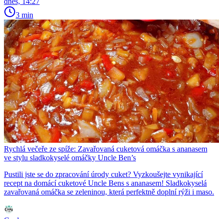
dnes, 14:27
3 min
Rychlá večeře ze spíže: Zavařovaná cuketová omáčka s ananasem
ve stylu sladkokyselé omáčky Uncle Ben’s
Pustili jste se do zpracování úrody cuket? Vyzkoušejte vynikající
recept na domácí cuketové Uncle Bens s ananasem! Sladkokyselá
zavařovaná omáčka se zeleninou, která perfektně doplní rýži i maso.