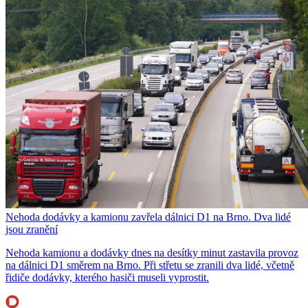
Nehoda dodávky a kamionu zavřela dálnici D1 na Brno. Dva lidé
jsou zranění
Nehoda kamionu a dodávky dnes na desítky minut zastavila provoz
na dálnici D1 směrem na Brno. Při střetu se zranili dva lidé, včetně
řidiče dodávky, kterého hasiči museli vyprostit.