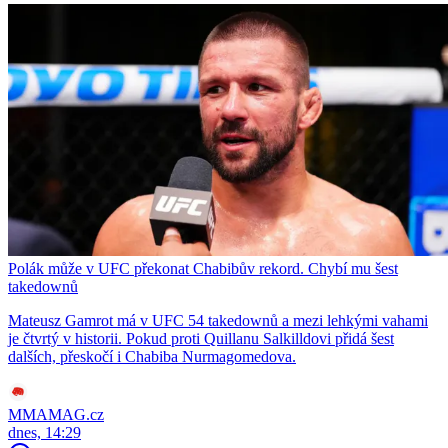
Polák může v UFC překonat Chabibův rekord. Chybí mu šest
takedownů
Mateusz Gamrot má v UFC 54 takedownů a mezi lehkými vahami
je čtvrtý v historii. Pokud proti Quillanu Salkilldovi přidá šest
dalších, přeskočí i Chabiba Nurmagomedova.
MMAMAG.cz
dnes, 14:29