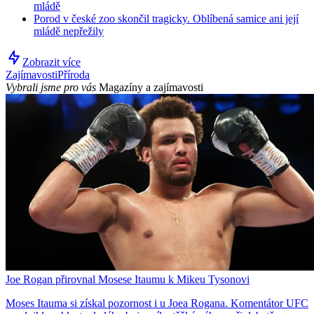
mládě
Porod v české zoo skončil tragicky. Oblíbená samice ani její
mládě nepřežily
Zobrazit více
Zajímavosti
Příroda
Vybrali jsme pro vás
Magazíny a zajímavosti
Joe Rogan přirovnal Mosese Itaumu k Mikeu Tysonovi
Moses Itauma si získal pozornost i u Joea Rogana. Komentátor UFC