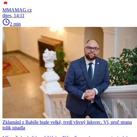
MMAMAG.cz
dnes, 14:11
2 min
Zklamání z Babiše bude velké, tvrdí vlivný lidovec. Ví, proč strana
tolik upadla