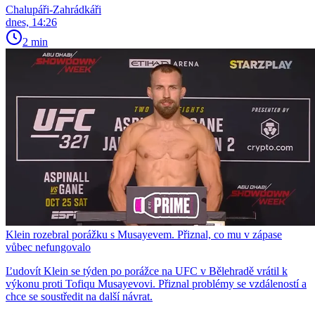
Chalupáři-Zahrádkáři
dnes, 14:26
2 min
Klein rozebral porážku s Musayevem. Přiznal, co mu v zápase
vůbec nefungovalo
Ľudovít Klein se týden po porážce na UFC v Bělehradě vrátil k
výkonu proti Tofiqu Musayevovi. Přiznal problémy se vzdáleností a
chce se soustředit na další návrat.