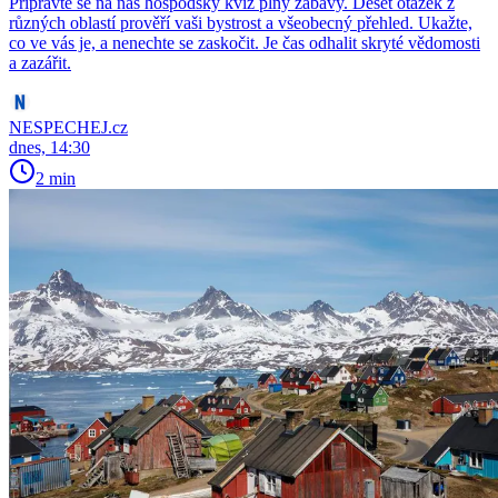
Připravte se na náš hospodský kvíz plný zábavy. Deset otázek z
různých oblastí prověří vaši bystrost a všeobecný přehled. Ukažte,
co ve vás je, a nenechte se zaskočit. Je čas odhalit skryté vědomosti
a zazářit.
NESPECHEJ.cz
dnes, 14:30
2 min