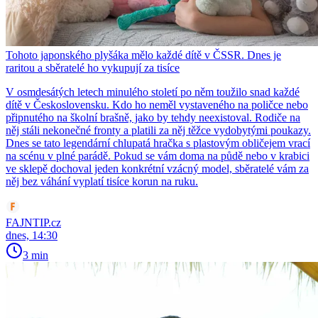
Tohoto japonského plyšáka mělo každé dítě v ČSSR. Dnes je
raritou a sběratelé ho vykupují za tisíce
V osmdesátých letech minulého století po něm toužilo snad každé
dítě v Československu. Kdo ho neměl vystaveného na poličce nebo
připnutého na školní brašně, jako by tehdy neexistoval. Rodiče na
něj stáli nekonečné fronty a platili za něj těžce vydobytými poukazy.
Dnes se tato legendární chlupatá hračka s plastovým obličejem vrací
na scénu v plné parádě. Pokud se vám doma na půdě nebo v krabici
ve sklepě dochoval jeden konkrétní vzácný model, sběratelé vám za
něj bez váhání vyplatí tisíce korun na ruku.
FAJNTIP.cz
dnes, 14:30
3 min