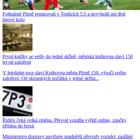
Fotbalisté Plzně remizovali v Teplicích 5:5 a nevyhráli ani třetí
ligové kolo
První knížky se vešly do jedné skříně, městská knihovna slaví 150
let od založení
V letošním roce slaví Knihovna města Plzně 150. výročí svého
založení. Od skromných počátků v jedné skříni...
Řidiče čeká velká změna. Převod vozidla vyřídí online, značky
přijdou do boxů
Ministerstvo dopravy navrhuje snadnější převody vozidel, zasílání