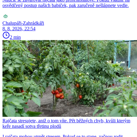
osvědčený postup našich babiček, pak zaručeně nešlápnete vedle.
Chalupáři-Zahrádkáři
8. 8. 2026, 22:54
2 min
Rajčata stresujete, aniž o tom víte. Pět běžných chyb, kvůli kterým
keře nasadí sotva třetinu plodů
I rajčata mohou utrpět stresem. Pokud se to stane, začnou rodit