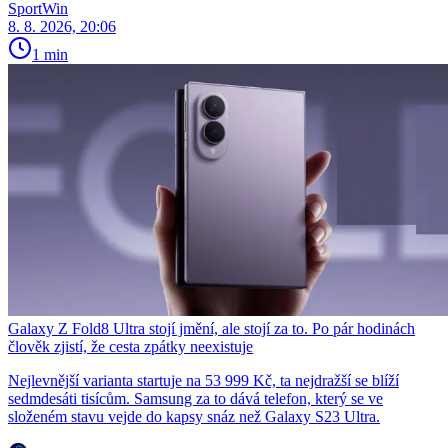
SportWin
8. 8. 2026, 20:06
1 min
Galaxy Z Fold8 Ultra stojí jmění, ale stojí za to. Po pár hodinách
člověk zjistí, že cesta zpátky neexistuje
Nejlevnější varianta startuje na 53 999 Kč, ta nejdražší se blíží
sedmdesáti tisícům. Samsung za to dává telefon, který se ve
složeném stavu vejde do kapsy snáz než Galaxy S23 Ultra.