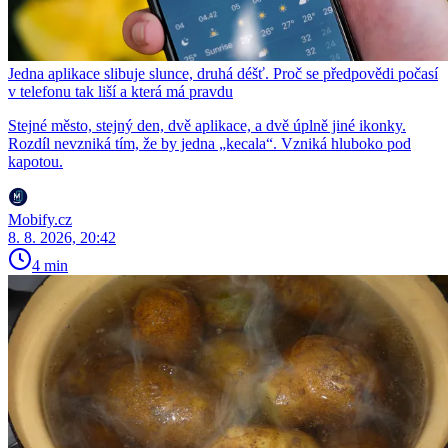
Jedna aplikace slibuje slunce, druhá déšť. Proč se předpovědi počasí
v telefonu tak liší a která má pravdu
Stejné město, stejný den, dvě aplikace, a dvě úplně jiné ikonky.
Rozdíl nevzniká tím, že by jedna „kecala“. Vzniká hluboko pod
kapotou.
Mobify.cz
8. 8. 2026, 20:42
4 min