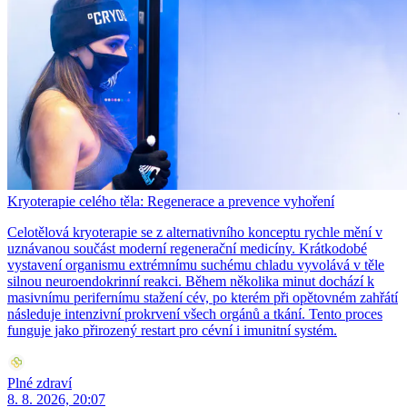
Kryoterapie celého těla: Regenerace a prevence vyhoření
Celotělová kryoterapie se z alternativního konceptu rychle mění v
uznávanou součást moderní regenerační medicíny. Krátkodobé
vystavení organismu extrémnímu suchému chladu vyvolává v těle
silnou neuroendokrinní reakci. Během několika minut dochází k
masivnímu perifernímu stažení cév, po kterém při opětovném zahřátí
následuje intenzivní prokrvení všech orgánů a tkání. Tento proces
funguje jako přirozený restart pro cévní i imunitní systém.
Plné zdraví
8. 8. 2026, 20:07