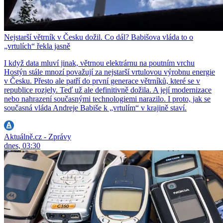
Nejstarší větrník v Česku dožil. Co dál? Babišova vláda to o
„vrtulích“ řekla jasně
I když data mluví jinak, větrnou elektrárnu na poutním vrchu
Hostýn stále mnozí považují za nejstarší vrtulovou výrobnu energie
v Česku. Přesto ale patří do první generace větrníků, které se v
republice rozjely. Teď už ale definitivně dožila. A její modernizace
nebo nahrazení současnými technologiemi narazilo. I proto, jak se
současná vláda Andreje Babiše k „vrtulím“ v krajině staví.
Aktuálně.cz - Zprávy
dnes, 03:30