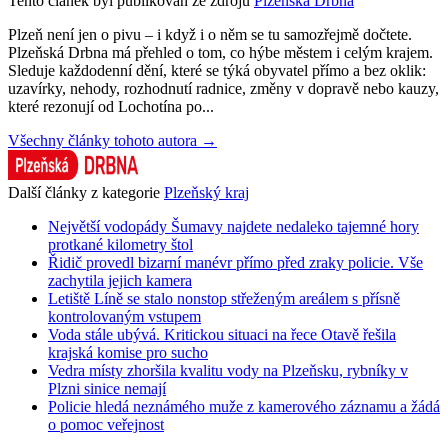
Tento článek byl publikován ze zdrojů
Plzeňská Drbna
Plzeň není jen o pivu – i když i o něm se tu samozřejmě dočtete.
Plzeňská Drbna má přehled o tom, co hýbe městem i celým krajem.
Sleduje každodenní dění, které se týká obyvatel přímo a bez oklik:
uzavírky, nehody, rozhodnutí radnice, změny v dopravě nebo kauzy,
které rezonují od Lochotína po...
Všechny články tohoto autora →
Další články z kategorie
Plzeňský kraj
Největší vodopády Šumavy najdete nedaleko tajemné hory
protkané kilometry štol
Řidič provedl bizarní manévr přímo před zraky policie. Vše
zachytila jejich kamera
Letiště Líně se stalo nonstop střeženým areálem s přísně
kontrolovaným vstupem
Voda stále ubývá. Kritickou situaci na řece Otavě řešila
krajská komise pro sucho
Vedra místy zhoršila kvalitu vody na Plzeňsku, rybníky v
Plzni sinice nemají
Policie hledá neznámého muže z kamerového záznamu a žádá
o pomoc veřejnost