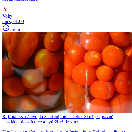
Volty
dnes, 01:00
2 min
Rajčata bez nálevu, bez koření, bez ničeho. Stačí je správně
naskládat do sklenice a vydrží až do zimy
Naučte se zavařovat rajčata jako profesionálové. Pokud vsadíte na