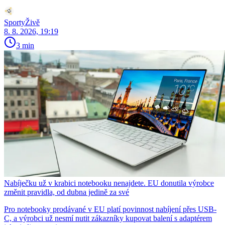
SportyŽivě
8. 8. 2026, 19:19
3 min
Nabíječku už v krabici notebooku nenajdete. EU donutila výrobce
změnit pravidla, od dubna jedině za své
Pro notebooky prodávané v EU platí povinnost nabíjení přes USB-
C, a výrobci už nesmí nutit zákazníky kupovat balení s adaptérem