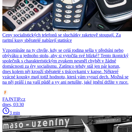
Ceny socialistických telefonů se sluchátky raketově stoupají. Za
raritní kusy sběratelé nabízejí statisíce
Vzpomínáte na ty chvíle, kdy se celá rodina sešla v předsíni nebo
obýváku u jednoho stolu, aby si vytočila své blízké? Tento ikonický
společník s charakteristickým zvukem nesměl chybět v žádné
domácnosti za éry socialismu. Zatímco tehdy stál jen pár korun,
dnes kolem něj krouží sběratelé s tisícovkami v kapse. Některé
vzácné kousky mají totiž hodnotu, která vám vyrazí dech. Možná se
na něj práší i na vaší půdě a vy ani netušíte, jaké jmění držíte v ruce.
FAJNTIP.cz
dnes, 03:30
3 min