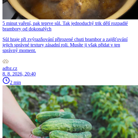
5 minut vaření, pak teprve sůl. Tak jednoduchý trik dělí rozpadlé
brambory od dokonalých
Sůl hraje při zvýrazňování přirozené chuti brambor a zajišťování
jejich správné textury zásadní roli. Musíte ji však přidat v ten
správný moment.
adbz.cz
8. 8. 2026, 20:40
2 min