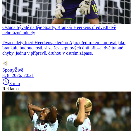
Ostuda bývalé naděje Sparty. Brankář Heerkens předvedl dvě
nehorázné minely
Dvacetiletý Joeri Heerkens, kterého Ajax před rokem kupoval jako
brankáře budoucnosti, si za šest srpnových dnů připsal dvě trapné
chyby, jednu v přípravě, druhou v ostrém zápase.
SportyŽivě
8. 8. 2026, 20:21
3 min
Reklama