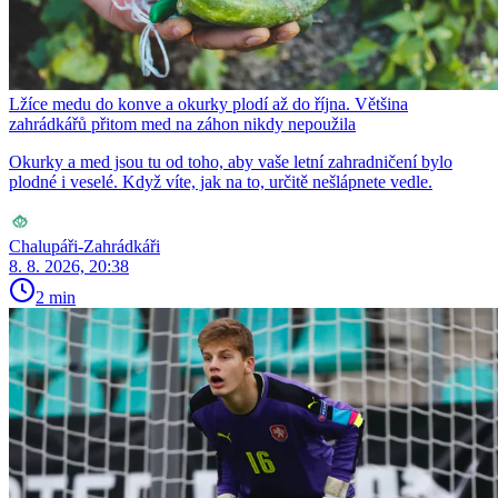
Lžíce medu do konve a okurky plodí až do října. Většina
zahrádkářů přitom med na záhon nikdy nepoužila
Okurky a med jsou tu od toho, aby vaše letní zahradničení bylo
plodné i veselé. Když víte, jak na to, určitě nešlápnete vedle.
Chalupáři-Zahrádkáři
8. 8. 2026, 20:38
2 min