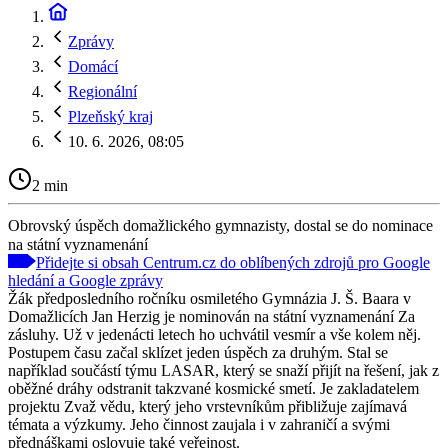
Zprávy
Domácí
Regionální
Plzeňský kraj
10. 6. 2026, 08:05
2 min
Obrovský úspěch domažlického gymnazisty, dostal se do nominace
na státní vyznamenání
Přidejte si obsah Centrum.cz do oblíbených zdrojů pro Google
hledání a Google zprávy
Žák předposledního ročníku osmiletého Gymnázia J. Š. Baara v
Domažlicích Jan Herzig je nominován na státní vyznamenání Za
zásluhy. Už v jedenácti letech ho uchvátil vesmír a vše kolem něj.
Postupem času začal sklízet jeden úspěch za druhým. Stal se
například součástí týmu LASAR, který se snaží přijít na řešení, jak z
oběžné dráhy odstranit takzvané kosmické smetí. Je zakladatelem
projektu Zvaž vědu, který jeho vrstevníkům přibližuje zajímavá
témata a výzkumy. Jeho činnost zaujala i v zahraničí a svými
přednáškami oslovuje také veřejnost.