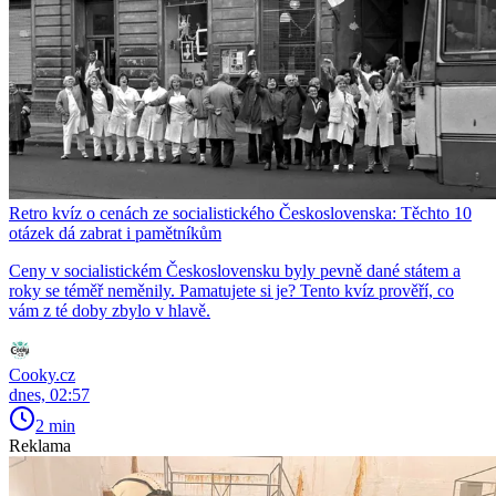
Retro kvíz o cenách ze socialistického Československa: Těchto 10
otázek dá zabrat i pamětníkům
Ceny v socialistickém Československu byly pevně dané státem a
roky se téměř neměnily. Pamatujete si je? Tento kvíz prověří, co
vám z té doby zbylo v hlavě.
Cooky.cz
dnes, 02:57
2 min
Reklama