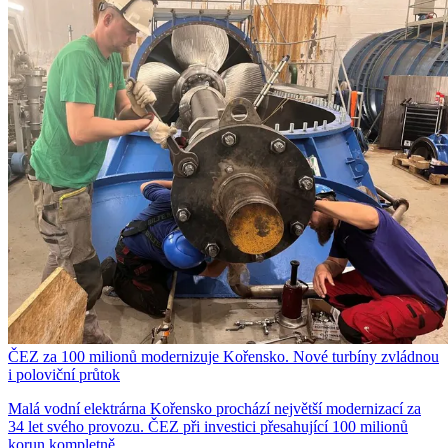
ČEZ za 100 milionů modernizuje Kořensko. Nové turbíny zvládnou
i poloviční průtok
Malá vodní elektrárna Kořensko prochází největší modernizací za
34 let svého provozu. ČEZ při investici přesahující 100 milionů
korun kompletně…