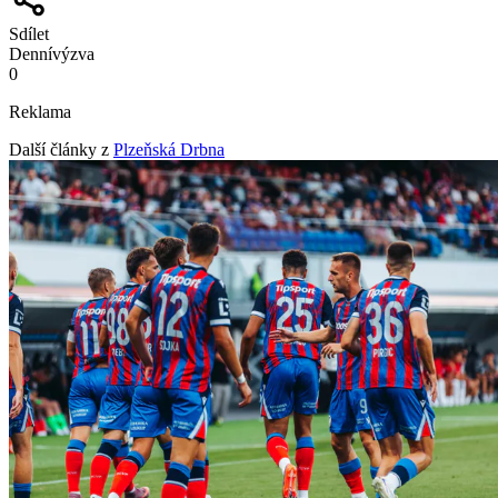
Sdílet
Denní
výzva
0
Reklama
Další články z
Plzeňská Drbna