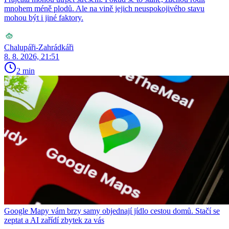
mnohem méně plodů. Ale na vině jejich neuspokojivého stavu
mohou být i jiné faktory.
Chalupáři-Zahrádkáři
8. 8. 2026, 21:51
2 min
Google Mapy vám brzy samy objednají jídlo cestou domů. Stačí se
zeptat a AI zařídí zbytek za vás