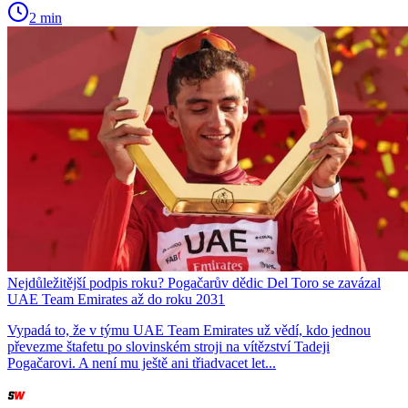
2 min
Nejdůležitější podpis roku? Pogačarův dědic Del Toro se zavázal
UAE Team Emirates až do roku 2031
Vypadá to, že v týmu UAE Team Emirates už vědí, kdo jednou
převezme štafetu po slovinském stroji na vítězství Tadeji
Pogačarovi. A není mu ještě ani třiadvacet let...