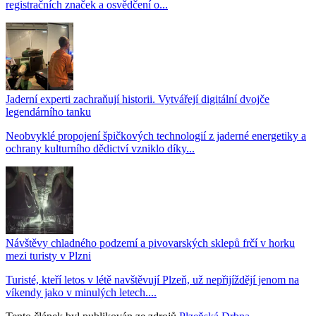
registračních značek a osvědčení o...
Jaderní experti zachraňují historii. Vytvářejí digitální dvojče
legendárního tanku
Neobvyklé propojení špičkových technologií z jaderné energetiky a
ochrany kulturního dědictví vzniklo díky...
Návštěvy chladného podzemí a pivovarských sklepů frčí v horku
mezi turisty v Plzni
Turisté, kteří letos v létě navštěvují Plzeň, už nepřijíždějí jenom na
víkendy jako v minulých letech....