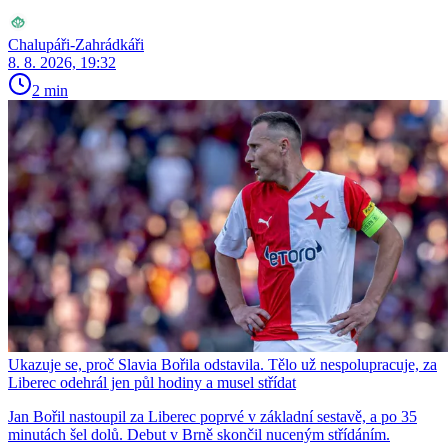
Chalupáři-Zahrádkáři
8. 8. 2026, 19:32
2 min
Ukazuje se, proč Slavia Bořila odstavila. Tělo už nespolupracuje, za
Liberec odehrál jen půl hodiny a musel střídat
Jan Bořil nastoupil za Liberec poprvé v základní sestavě, a po 35
minutách šel dolů. Debut v Brně skončil nuceným střídáním.