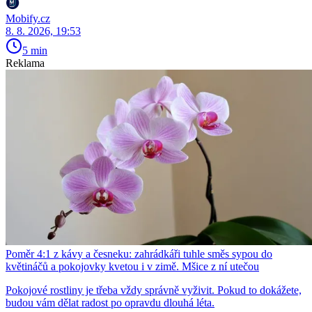
Mobify.cz
8. 8. 2026, 19:53
5 min
Reklama
Poměr 4:1 z kávy a česneku: zahrádkáři tuhle směs sypou do
květináčů a pokojovky kvetou i v zimě. Mšice z ní utečou
Pokojové rostliny je třeba vždy správně vyživit. Pokud to dokážete,
budou vám dělat radost po opravdu dlouhá léta.