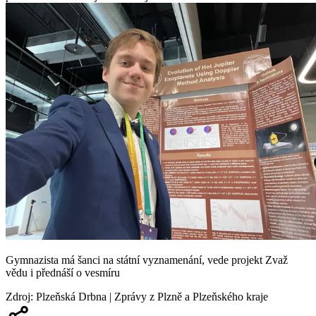
Gymnazista má šanci na státní vyznamenání, vede projekt Zvaž
vědu i přednáší o vesmíru
Zdroj
:
Plzeňská Drbna | Zprávy z Plzně a Plzeňského kraje