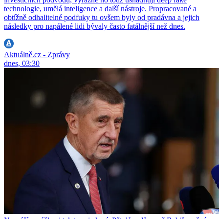
technologie, umělá inteligence a další nástroje. Propracované a
obtížně odhalitelné podfuky tu ovšem byly od pradávna a jejich
následky pro napálené lidi bývaly často fatálnější než dnes.
Aktuálně.cz - Zprávy
dnes, 03:30