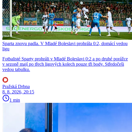
Sparta znovu padla. V Mladé Boleslavi prohrála 0:2, domácí vedou
ligu
Fotbalisté Sparty prohráli v Mladé Boleslavi 0:2 a po druhé porážce
v sezoně mají po třech ligových kolech pouze tři body. Středočeši
vedou tabulku.
Pražská Drbna
8. 8. 2026, 20:15
1 min