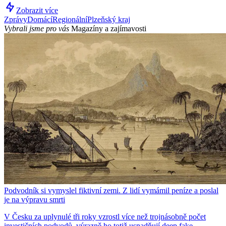
Zobrazit více
Zprávy
Domácí
Regionální
Plzeňský kraj
Vybrali jsme pro vás
Magazíny a zajímavosti
Podvodník si vymyslel fiktivní zemi. Z lidí vymámil peníze a poslal
je na výpravu smrti
V Česku za uplynulé tři roky vzrostl více než trojnásobně počet
investičních podvodů, výrazně ho totiž usnadňují deep fake