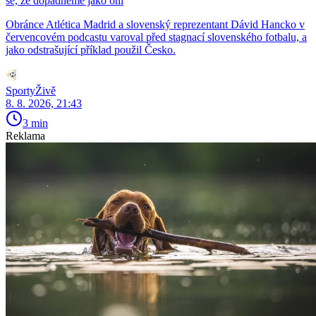
se, že dopadneme jako oni
Obránce Atlética Madrid a slovenský reprezentant Dávid Hancko v
červencovém podcastu varoval před stagnací slovenského fotbalu, a
jako odstrašující příklad použil Česko.
SportyŽivě
8. 8. 2026, 21:43
3 min
Reklama