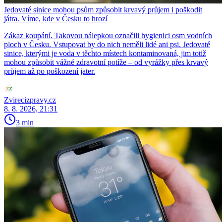
Jedovaté sinice mohou psům způsobit krvavý průjem i poškodit
játra. Víme, kde v Česku to hrozí
Zákaz koupání. Takovou nálepkou označili hygienici osm vodních
ploch v Česku. Vstupovat by do nich neměli lidé ani psi. Jedovaté
sinice, kterými je voda v těchto místech kontaminovaná, jim totiž
mohou způsobit vážné zdravotní potíže – od vyrážky přes krvavý
průjem až po poškození jater.
Zvirecizpravy.cz
8. 8. 2026, 21:31
3 min