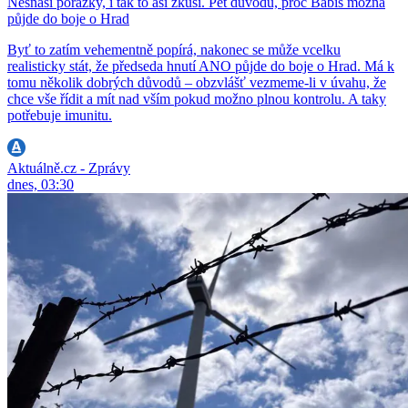
Nesnáší porážky, i tak to asi zkusí. Pět důvodů, proč Babiš možná
půjde do boje o Hrad
Byť to zatím vehementně popírá, nakonec se může vcelku
realisticky stát, že předseda hnutí ANO půjde do boje o Hrad. Má k
tomu několik dobrých důvodů – obzvlášť vezmeme-li v úvahu, že
chce vše řídit a mít nad vším pokud možno plnou kontrolu. A taky
potřebuje imunitu.
Aktuálně.cz - Zprávy
dnes, 03:30