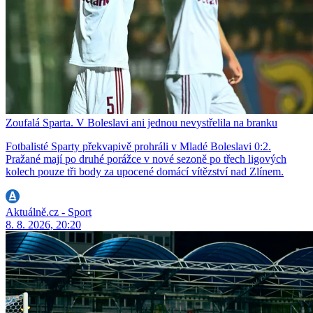
Zoufalá Sparta. V Boleslavi ani jednou nevystřelila na branku
Fotbalisté Sparty překvapivě prohráli v Mladé Boleslavi 0:2.
Pražané mají po druhé porážce v nové sezoně po třech ligových
kolech pouze tři body za upocené domácí vítězství nad Zlínem.
Aktuálně.cz - Sport
8. 8. 2026, 20:20