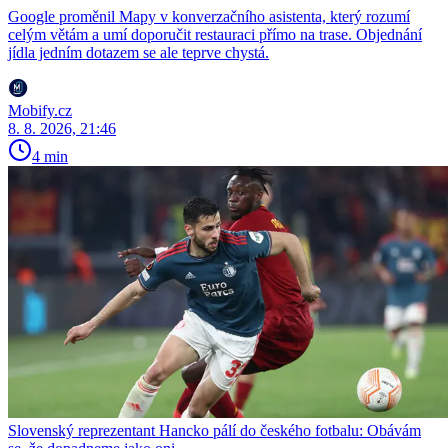
Google proměnil Mapy v konverzačního asistenta, který rozumí
celým větám a umí doporučit restauraci přímo na trase. Objednání
jídla jedním dotazem se ale teprve chystá.
Mobify.cz
8. 8. 2026, 21:46
4 min
Slovenský reprezentant Hancko pálí do českého fotbalu: Obávám