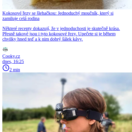
Kokosové řezy se šlehačkou: Jednoduchý moučník, který si
zamiluje celá rodina
Některé recepty dokazují, že v jednoduchosti je skutečně krása.
Přesně takové jsou i tyto kokosové řezy. Upečete si je během
chvilky hned teď a k nim dobrý šálek kávy.
Cooky.cz
dnes, 16:25
2 min