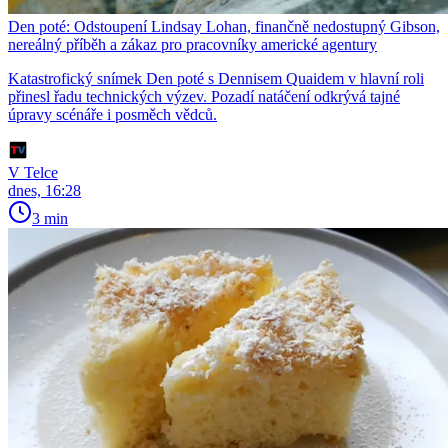
Den poté: Odstoupení Lindsay Lohan, finančně nedostupný Gibson,
nereálný příběh a zákaz pro pracovníky americké agentury
Katastrofický snímek Den poté s Dennisem Quaidem v hlavní roli
přinesl řadu technických výzev. Pozadí natáčení odkrývá tajné
úpravy scénáře i posměch vědců.
V Telce
dnes, 16:28
3 min