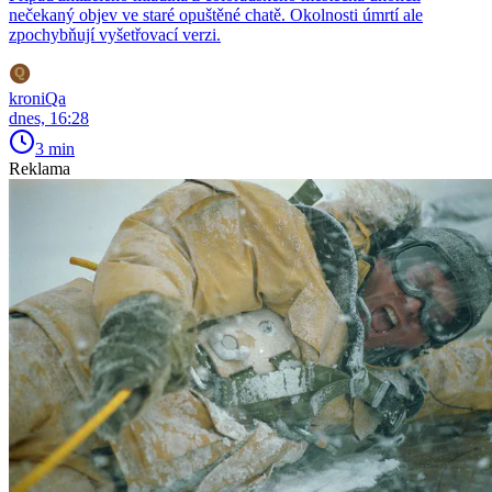
nečekaný objev ve staré opuštěné chatě. Okolnosti úmrtí ale
zpochybňují vyšetřovací verzi.
kroniQa
dnes, 16:28
3 min
Reklama