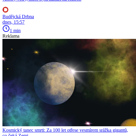
Budějcká Drbna
dnes, 15:57
1 min
Reklama
Kosmický tanec smrti: Za 100 let otřese vesmírem srážka gigantů,
co čeká Zemi