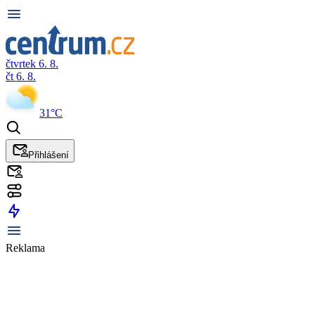
čtvrtek 6. 8.
čt 6. 8.
31°C
Přihlášení
Reklama