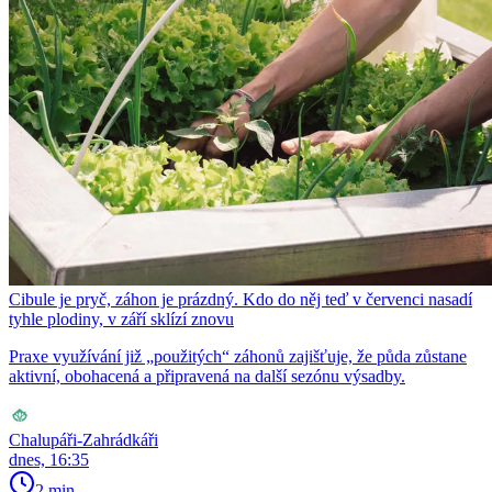
Cibule je pryč, záhon je prázdný. Kdo do něj teď v červenci nasadí
tyhle plodiny, v září sklízí znovu
Praxe využívání již „použitých“ záhonů zajišťuje, že půda zůstane
aktivní, obohacená a připravená na další sezónu výsadby.
Chalupáři-Zahrádkáři
dnes, 16:35
2 min