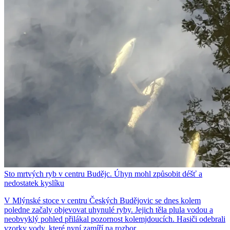
Sto mrtvých ryb v centru Budějc. Úhyn mohl způsobit déšť a
nedostatek kyslíku
V Mlýnské stoce v centru Českých Budějovic se dnes kolem
poledne začaly objevovat uhynulé ryby. Jejich těla plula vodou a
neobvyklý pohled přilákal pozornost kolemjdoucích. Hasiči odebrali
vzorky vody, které nyní zamíří na rozbor.