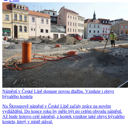
Náměstí v České Lípě dostane novou dlažbu. Vznikne i obrys
bývalého kostela
Na Škroupově náměstí v České Lípě začaly práce na novém
vydláždění. Do konce roku by mělo být po celém obvodu náměstí.
Až bude hotovo celé náměstí, z kostek vznikne také obrys bývalého
kostela, který v místě stával.