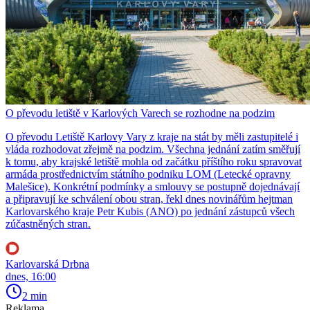
O převodu letiště v Karlových Varech se rozhodne na podzim
O převodu Letiště Karlovy Vary z kraje na stát by měli zastupitelé i
vláda rozhodovat zřejmě na podzim. Všechna jednání zatím směřují
k tomu, aby krajské letiště mohla od začátku příštího roku spravovat
armáda prostřednictvím státního podniku LOM (Letecké opravny
Malešice). Konkrétní podmínky a smlouvy se postupně dojednávají
a připravují ke schválení obou stran, řekl dnes novinářům hejtman
Karlovarského kraje Petr Kubis (ANO) po jednání zástupců všech
zúčastněných stran.
Karlovarská Drbna
dnes, 16:00
2 min
Reklama