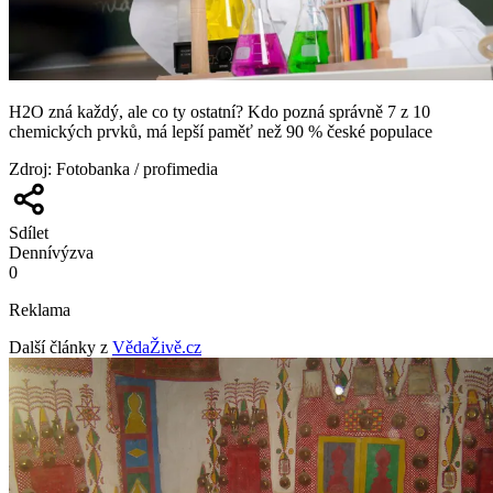
H2O zná každý, ale co ty ostatní? Kdo pozná správně 7 z 10
chemických prvků, má lepší paměť než 90 % české populace
Zdroj
:
Fotobanka / profimedia
Sdílet
Denní
výzva
0
Reklama
Další články z
VědaŽivě.cz