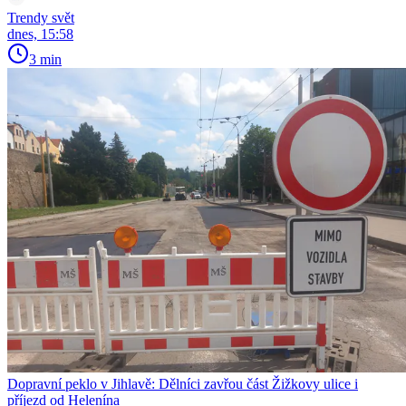
Trendy svět
dnes, 15:58
3 min
Dopravní peklo v Jihlavě: Dělníci zavřou část Žižkovy ulice i
příjezd od Helenína