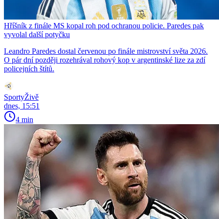
Hříšník z finále MS kopal roh pod ochranou policie. Paredes pak
vyvolal další potyčku
Leandro Paredes dostal červenou po finále mistrovství světa 2026.
O pár dní později rozehrával rohový kop v argentinské lize za zdí
policejních štítů.
SportyŽivě
dnes, 15:51
4 min