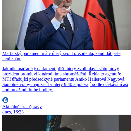
Maďarský parlament má v úterý zvolit prezidenta, kandidát ještě
není znám
Jakmile maďarský parlament příští úterý zvolí hlavu státu, nový
prezident promluví k národnímu shromáždění. Řekla to agentuře
MTI úřadující předsedkyně parlamentu Anikó Hallerová Nagyová.
Samotné volby mají začít v úterý 9:40 a potrvají podle očekávání asi
hodinu až půldruhé hodiny.
Aktuálně.cz - Zprávy
dnes, 16:23