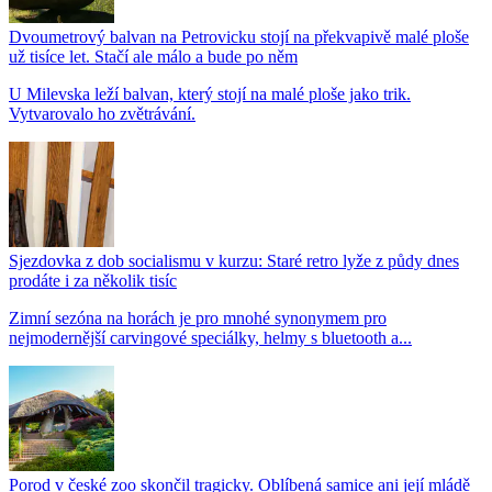
Dvoumetrový balvan na Petrovicku stojí na překvapivě malé ploše
už tisíce let. Stačí ale málo a bude po něm
U Milevska leží balvan, který stojí na malé ploše jako trik.
Vytvarovalo ho zvětrávání.
Sjezdovka z dob socialismu v kurzu: Staré retro lyže z půdy dnes
prodáte i za několik tisíc
Zimní sezóna na horách je pro mnohé synonymem pro
nejmodernější carvingové speciálky, helmy s bluetooth a...
Porod v české zoo skončil tragicky. Oblíbená samice ani její mládě