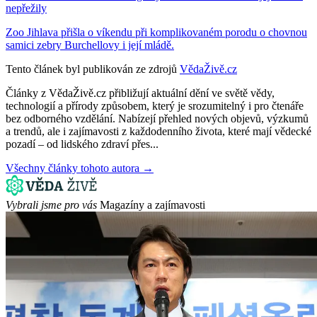
nepřežily
Zoo Jihlava přišla o víkendu při komplikovaném porodu o chovnou
samici zebry Burchellovy i její mládě.
Tento článek byl publikován ze zdrojů
VědaŽivě.cz
Články z VědaŽivě.cz přibližují aktuální dění ve světě vědy,
technologií a přírody způsobem, který je srozumitelný i pro čtenáře
bez odborného vzdělání. Nabízejí přehled nových objevů, výzkumů
a trendů, ale i zajímavosti z každodenního života, které mají vědecké
pozadí – od lidského zdraví přes...
Všechny články tohoto autora →
Vybrali jsme pro vás
Magazíny a zajímavosti