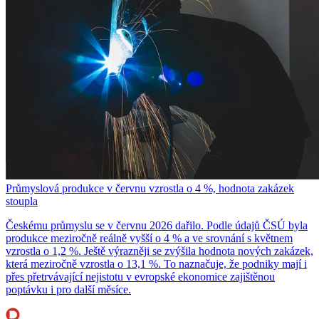
Průmyslová produkce v červnu vzrostla o 4 %, hodnota zakázek
stoupla
Českému průmyslu se v červnu 2026 dařilo. Podle údajů ČSÚ byla
produkce meziročně reálně vyšší o 4 % a ve srovnání s květnem
vzrostla o 1,2 %. Ještě výrazněji se zvýšila hodnota nových zakázek,
která meziročně vzrostla o 13,1 %. To naznačuje, že podniky mají i
přes přetrvávající nejistotu v evropské ekonomice zajištěnou
poptávku i pro další měsíce.