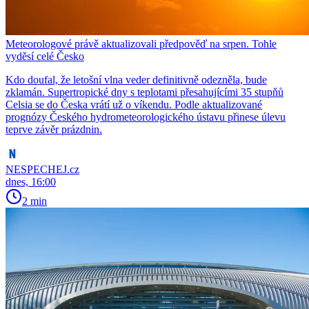
Meteorologové právě aktualizovali předpověď na srpen. Tohle
vyděsí celé Česko
Kdo doufal, že letošní vlna veder definitivně odezněla, bude
zklamán. Supertropické dny s teplotami přesahujícími 35 stupňů
Celsia se do Česka vrátí už o víkendu. Podle aktualizované
prognózy Českého hydrometeorologického ústavu přinese úlevu
teprve závěr prázdnin.
NESPECHEJ.cz
dnes, 16:00
2 min