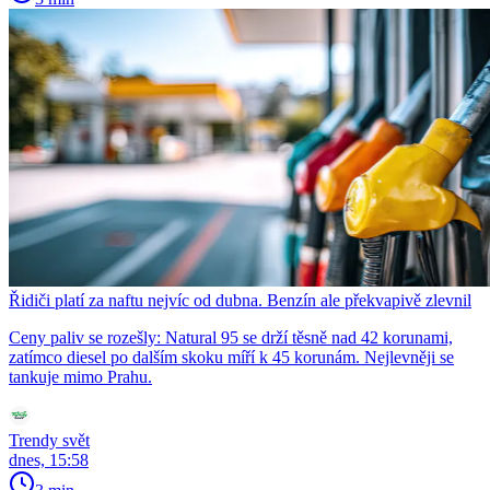
Řidiči platí za naftu nejvíc od dubna. Benzín ale překvapivě zlevnil
Ceny paliv se rozešly: Natural 95 se drží těsně nad 42 korunami,
zatímco diesel po dalším skoku míří k 45 korunám. Nejlevněji se
tankuje mimo Prahu.
Trendy svět
dnes, 15:58