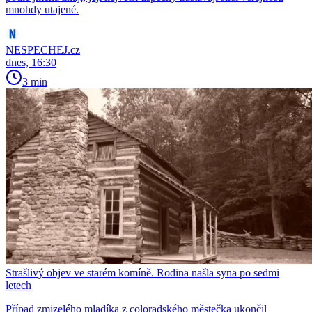
mnohdy utajené.
NESPECHEJ.cz
dnes, 16:30
3 min
Strašlivý objev ve starém komíně. Rodina našla syna po sedmi
letech
Případ zmizelého mladíka z coloradského městečka ukončil