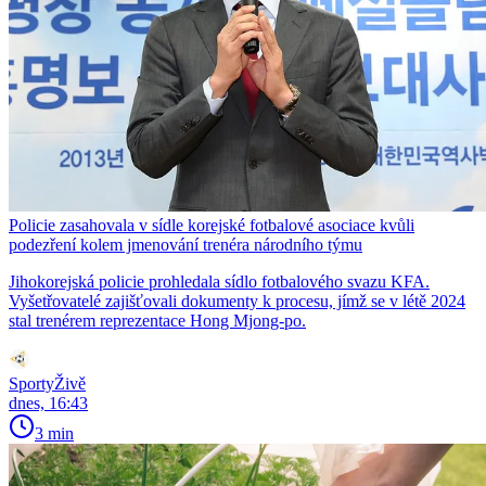
Policie zasahovala v sídle korejské fotbalové asociace kvůli
podezření kolem jmenování trenéra národního týmu
Jihokorejská policie prohledala sídlo fotbalového svazu KFA.
Vyšetřovatelé zajišťovali dokumenty k procesu, jímž se v létě 2024
stal trenérem reprezentace Hong Mjong-po.
SportyŽivě
dnes, 16:43
3 min