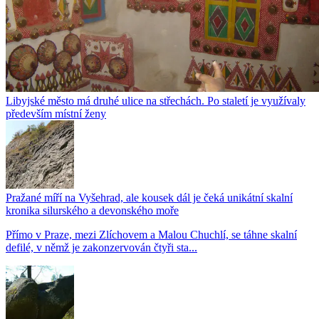
Libyjské město má druhé ulice na střechách. Po staletí je využívaly
především místní ženy
Pražané míří na Vyšehrad, ale kousek dál je čeká unikátní skalní
kronika silurského a devonského moře
Přímo v Praze, mezi Zlíchovem a Malou Chuchlí, se táhne skalní
defilé, v němž je zakonzervován čtyři sta...