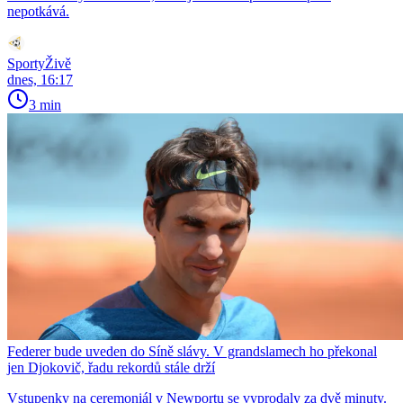
nepotkává.
SportyŽivě
dnes, 16:17
3 min
Federer bude uveden do Síně slávy. V grandslamech ho překonal
jen Djokovič, řadu rekordů stále drží
Vstupenky na ceremoniál v Newportu se vyprodaly za dvě minuty.