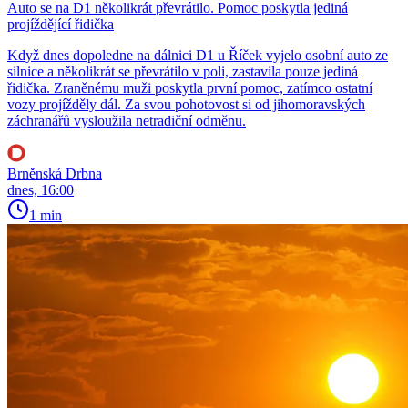
Auto se na D1 několikrát převrátilo. Pomoc poskytla jediná
projíždějící řidička
Když dnes dopoledne na dálnici D1 u Říček vyjelo osobní auto ze
silnice a několikrát se převrátilo v poli, zastavila pouze jediná
řidička. Zraněnému muži poskytla první pomoc, zatímco ostatní
vozy projížděly dál. Za svou pohotovost si od jihomoravských
záchranářů vysloužila netradiční odměnu.
Brněnská Drbna
dnes, 16:00
1 min