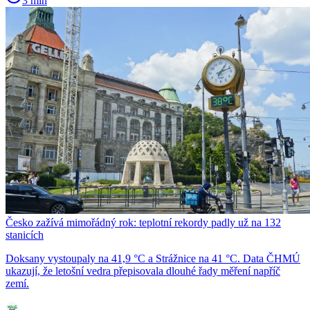
3 min
Česko zažívá mimořádný rok: teplotní rekordy padly už na 132
stanicích
Doksany vystoupaly na 41,9 °C a Strážnice na 41 °C. Data ČHMÚ
ukazují, že letošní vedra přepisovala dlouhé řady měření napříč
zemí.