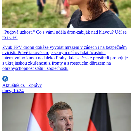
„Pudová úzkost.“ Co s vámi udělá dron-zabiják nad hlavou? Učí se
to i Češi
Zvuk FPV dronu dokáže vyvolat mrazení v zádech i na bezpečném
cvičišti. Právě takové stroje se nyní učí ovládat účastníci
intenzivního kurzu nedaleko Prahy, kde se české prostředí propojuje
s ukrajinskou zkušeností z fronty a s rostoucím důrazem na
obranyschopnost státu i společnosti.
Aktuálně.cz - Zprávy
dnes, 16:24