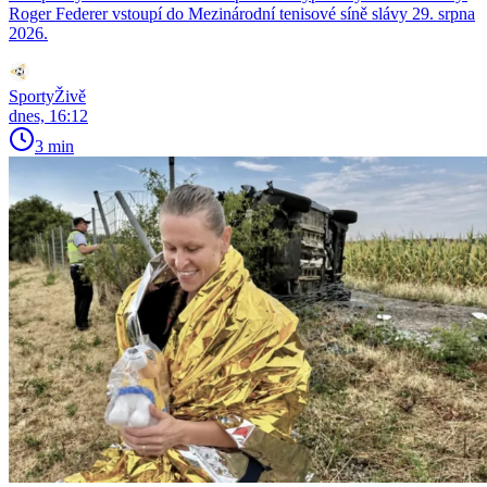
Roger Federer vstoupí do Mezinárodní tenisové síně slávy 29. srpna
2026.
SportyŽivě
dnes, 16:12
3 min