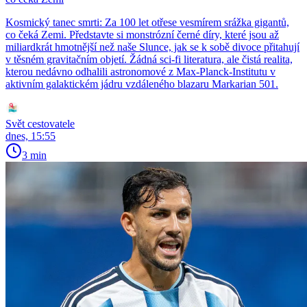
Kosmický tanec smrti: Za 100 let otřese vesmírem srážka gigantů,
co čeká Zemi. Představte si monstrózní černé díry, které jsou až
miliardkrát hmotnější než naše Slunce, jak se k sobě divoce přitahují
v těsném gravitačním objetí. Žádná sci-fi literatura, ale čistá realita,
kterou nedávno odhalili astronomové z Max-Planck-Institutu v
aktivním galaktickém jádru vzdáleného blazaru Markarian 501.
Svět cestovatele
dnes, 15:55
3 min