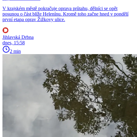
V krajském městě pokračuje oprava průtahu, dělníci se opět
posunou o část blíže Helenínu. Kromě toho začne hned v pondělí
první etapa oprav Žižkovy ulice.
Jihlavská Drbna
dnes, 15:58
2 min