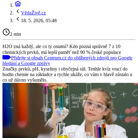
VědaŽivě.cz
18. 5. 2026, 05:48
2 min
H2O zná každý, ale co ty ostatní? Kdo pozná správně 7 z 10
chemických prvků, má lepší paměť než 90 % české populace
Přidejte si obsah Centrum.cz do oblíbených zdrojů pro Google
hledání a Google zprávy
Značky prvků, pH, kyseliny i obyčejná sůl. Tenhle kvíz vrací do
hodin chemie na základce a rychle ukáže, co vám v hlavě zůstalo a
co už dávno vyšumělo.