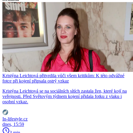
Kristýna Leichtová přitvrdila vůči všem kritikům: K této odvážné
fotce při kojení připsala ostrý vzkaz
Kristýna Leichtová se na sociálních sítích zastala žen, které kojí na
veřejnosti. Před Světovým týdnem kojení přidala fotku z vlaku i
osobní vzkaz.
In-lifestyle.cz
dnes, 15:59
3 min