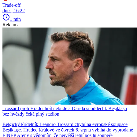
Trade-off
dnes, 16:22
1 min
Reklama
Trossard proti Hradci hrát nebude a Darida si oddechl. Beşiktaş i
bez hvězdy čeká plný stadion
Belgický křídelník Leandro Trossard chybí na evropské soupisce
Beşiktaşe. Hradec Králové ve čtvrtek 6. srpna vybíhá do vyprodané
FINEP Areny s vědomím, že největší letní posilu soupeře